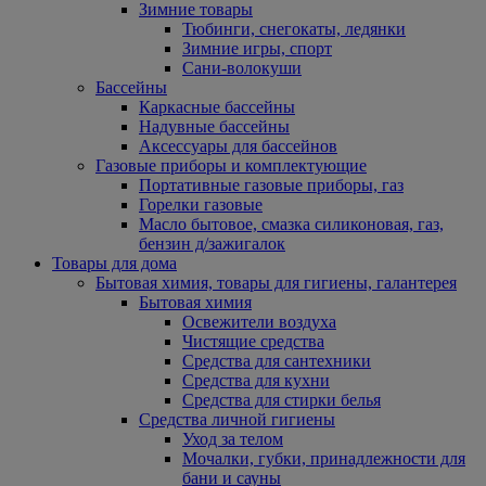
Зимние товары
Тюбинги, снегокаты, ледянки
Зимние игры, спорт
Сани-волокуши
Бассейны
Каркасные бассейны
Надувные бассейны
Аксессуары для бассейнов
Газовые приборы и комплектующие
Портативные газовые приборы, газ
Горелки газовые
Масло бытовое, смазка силиконовая, газ,
бензин д/зажигалок
Товары для дома
Бытовая химия, товары для гигиены, галантерея
Бытовая химия
Освежители воздуха
Чистящие средства
Средства для сантехники
Средства для кухни
Средства для стирки белья
Средства личной гигиены
Уход за телом
Мочалки, губки, принадлежности для
бани и сауны