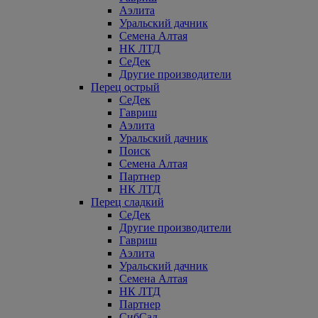
Аэлита
Уральский дачник
Семена Алтая
НК ЛТД
СеДек
Другие производители
Перец острый
СеДек
Гавриш
Аэлита
Уральский дачник
Поиск
Семена Алтая
Партнер
НК ЛТД
Перец сладкий
СеДек
Другие производители
Гавриш
Аэлита
Уральский дачник
Семена Алтая
НК ЛТД
Партнер
СибСад