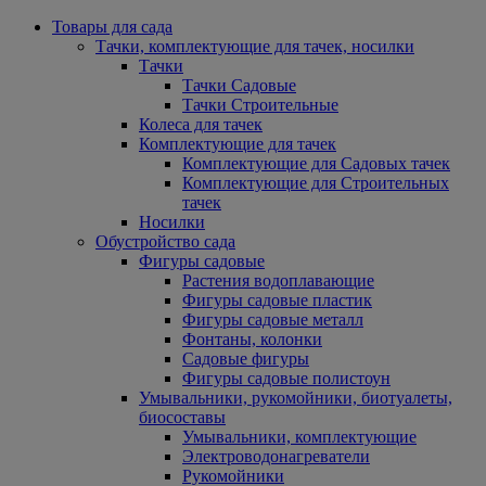
Товары для сада
Тачки, комплектующие для тачек, носилки
Тачки
Тачки Садовые
Тачки Строительные
Колеса для тачек
Комплектующие для тачек
Комплектующие для Садовых тачек
Комплектующие для Строительных
тачек
Носилки
Обустройство сада
Фигуры садовые
Растения водоплавающие
Фигуры садовые пластик
Фигуры садовые металл
Фонтаны, колонки
Садовые фигуры
Фигуры садовые полистоун
Умывальники, рукомойники, биотуалеты,
биосоставы
Умывальники, комплектующие
Электроводонагреватели
Рукомойники