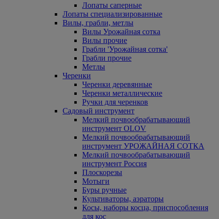
Лопаты саперные
Лопаты специализированные
Вилы, грабли, метлы
Вилы Урожайная сотка
Вилы прочие
Грабли 'Урожайная сотка'
Грабли прочие
Метлы
Черенки
Черенки деревянные
Черенки металлические
Ручки для черенков
Садовый инструмент
Мелкий почвообрабатывающий
инструмент OLOV
Мелкий почвообрабатывающий
инструмент УРОЖАЙНАЯ СОТКА
Мелкий почвообрабатывающий
инструмент Россия
Плоскорезы
Мотыги
Буры ручные
Культиваторы, аэраторы
Косы, наборы косца, приспособления
для кос