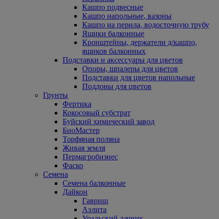
Кашпо подвесные
Кашпо напольные, вазоны
Кашпо на перила, водосточную трубу
Ящики балконные
Кронштейны, держатели д/кашпо,
ящиков балконных
Подставки и аксессуары для цветов
Опоры, шпалеры для цветов
Подставки для цветов напольные
Поддоны для цветов
Грунты
Фертика
Кокосовый субстрат
Буйский химический завод
БиоМастер
Торфяная поляна
Живая земля
Пермагробизнес
Фаско
Семена
Семена балконные
Дайкон
Гавриш
Аэлита
Уральский дачник