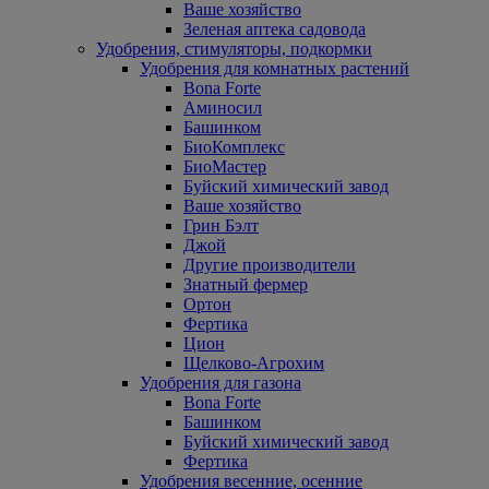
Ваше хозяйство
Зеленая аптека садовода
Удобрения, стимуляторы, подкормки
Удобрения для комнатных растений
Bona Forte
Аминосил
Башинком
БиоКомплекс
БиоМастер
Буйский химический завод
Ваше хозяйство
Грин Бэлт
Джой
Другие производители
Знатный фермер
Ортон
Фертика
Цион
Щелково-Агрохим
Удобрения для газона
Bona Forte
Башинком
Буйский химический завод
Фертика
Удобрения весенние, осенние