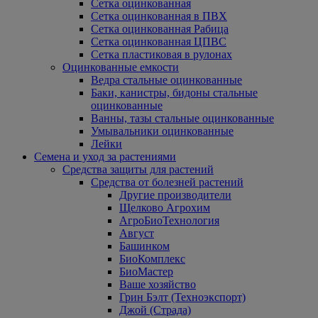
Сетка оцинкованная
Сетка оцинкованная в ПВХ
Сетка оцинкованная Рабица
Сетка оцинкованная ЦПВС
Сетка пластиковая в рулонах
Оцинкованные емкости
Ведра стальные оцинкованные
Баки, канистры, бидоны стальные
оцинкованные
Ванны, тазы стальные оцинкованные
Умывальники оцинкованные
Лейки
Семена и уход за растениями
Средства защиты для растений
Средства от болезней растений
Другие производители
Щелково Агрохим
АгроБиоТехнология
Август
Башинком
БиоКомплекс
БиоМастер
Ваше хозяйство
Грин Бэлт (Техноэкспорт)
Джой (Страда)