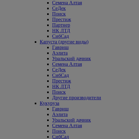
Семена Алтая
СеДек
Поиск
Престиж
Партнер
НК ЛТД
СибСад
Капуста (другие виды)
Гавриш
Аэлита
Уральский дачник
Семена Алтая
СеДек
СибСад
Престиж
НК ЛТД
Поиск
Другие производители
Кукуруза
Гавриш
Аэлита
Уральский дачник
Семена Алтая
Поиск
СибСад