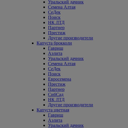
Уральский дачник
Семена Алтая
СеДек
Поиск
НК ЛТД
Партнер
Престиж
Другие производители
Капуста брокколи
Гавриш
Аэлита
Уральский дачник
Семена Алтая
СеДек
Поиск
Евросемена
Престиж
Партнер
СибСад
НК ЛТД
Другие производители
Капуста цветная
Гавриш
Аэлита
Уральский дачник