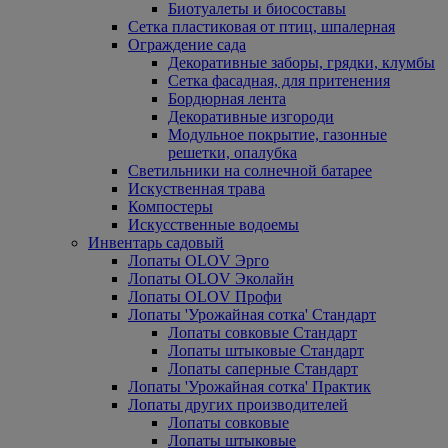
Биотуалеты и биосоставы
Сетка пластиковая от птиц, шпалерная
Ограждение сада
Декоративные заборы, грядки, клумбы
Сетка фасадная, для притенения
Бордюрная лента
Декоративные изгороди
Модульное покрытие, газонные
решетки, опалубка
Светильники на солнечной батарее
Искуственная трава
Компостеры
Искусственные водоемы
Инвентарь садовый
Лопаты OLOV Эрго
Лопаты OLOV Эколайн
Лопаты OLOV Профи
Лопаты 'Урожайная сотка' Стандарт
Лопаты совковые Стандарт
Лопаты штыковые Стандарт
Лопаты саперные Стандарт
Лопаты 'Урожайная сотка' Практик
Лопаты других производителей
Лопаты совковые
Лопаты штыковые