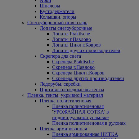
Арки
Шпалеры
Кустодержатели
Колышки, опоры
Снегоуборочный инвентарь
Лопаты снегоуборочные
Лопаты Praktische
Лопаты г.Павлово
Лопаты Цикл г.Ковров
Лопаты других производителей
Скрепера для снега
Скрепера Praktische
Скрепера г.Павлово
Скрепера Цикл г.Ковров
Скрепера других производителей
Ледорубы, скребки
Противогололедные реагенты
Пленка, тенты, укрывной материал
Пленка полиэтиленовая
Пленка полиэтиленовая
'УРОЖАЙНАЯ СОТКА' в
индивидуальной упаковке
Пленка полиэтиленовая в рулонах
Пленка армированная
Пленка армированная НИТКА