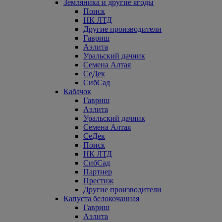
Земляника и другие ягоды
Поиск
НК ЛТД
Другие производители
Гавриш
Аэлита
Уральский дачник
Семена Алтая
СеДек
СибСад
Кабачок
Гавриш
Аэлита
Уральский дачник
Семена Алтая
СеДек
Поиск
НК ЛТД
СибСад
Партнер
Престиж
Другие производители
Капуста белокочанная
Гавриш
Аэлита