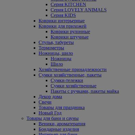
Серия KITCHEN
Серия LOVELY ANIMALS
Серия KIDS
Коврики интерьерные
Коврики для прихожей
Коврики рулонные
Коврики штучные
Стулья, табуреты
Термометры
Ножницы, шило
Ножницы
Шило
Хозяйственные принадлежности
Сумки хозяйственные, пакеты
Сумки-тележки
Сумки хозяйственные
Пакеты с ручками, пакеты майка
Декор дома
Свечи
Товары для праздника
Новый Год
Товары для бани и сауны
Веники, ароматерапия
Бондарные изделия
Интерьер для бани