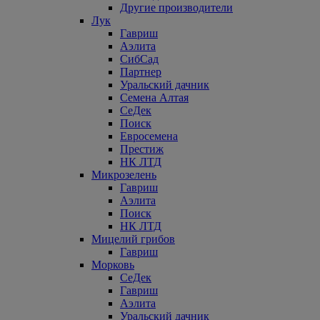
Другие производители
Лук
Гавриш
Аэлита
СибСад
Партнер
Уральский дачник
Семена Алтая
СеДек
Поиск
Евросемена
Престиж
НК ЛТД
Микрозелень
Гавриш
Аэлита
Поиск
НК ЛТД
Мицелий грибов
Гавриш
Морковь
СеДек
Гавриш
Аэлита
Уральский дачник