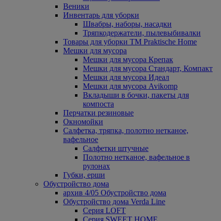
Веники
Инвентарь для уборки
Швабры, наборы, насадки
Тряпкодержатели, пылевыбивалки
Товары для уборки ТМ Praktische Home
Мешки для мусора
Мешки для мусора Крепак
Мешки для мусора Стандарт, Компакт
Мешки для мусора Идеал
Мешки для мусора Avikomp
Вкладыши в бочки, пакеты для
компоста
Перчатки резиновые
Окномойки
Салфетка, тряпка, полотно нетканое,
вафельное
Салфетки штучные
Полотно нетканое, вафельное в
рулонах
Губки, ерши
Обустройство дома
архив 4/05 Обустройство дома
Обустройство дома Verda Line
Серия LOFT
Серия SWEET HOME