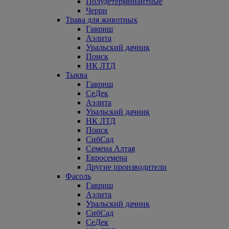
Полудетерминантные
Черри
Трава для животных
Гавриш
Аэлита
Уральский дачник
Поиск
НК ЛТД
Тыква
Гавриш
СеДек
Аэлита
Уральский дачник
НК ЛТД
Поиск
СибСад
Семена Алтая
Евросемена
Другие производители
Фасоль
Гавриш
Аэлита
Уральский дачник
СибСад
СеДек