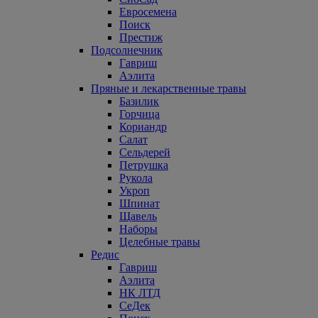
Евросемена
Поиск
Престиж
Подсолнечник
Гавриш
Аэлита
Пряные и лекарственные травы
Базилик
Горчица
Кориандр
Салат
Сельдерей
Петрушка
Рукола
Укроп
Шпинат
Щавель
Наборы
Целебные травы
Редис
Гавриш
Аэлита
НК ЛТД
СеДек