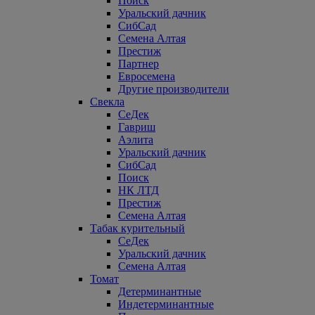
Поиск
Уральский дачник
СибСад
Семена Алтая
Престиж
Партнер
Евросемена
Другие производители
Свекла
СеДек
Гавриш
Аэлита
Уральский дачник
СибСад
Поиск
НК ЛТД
Престиж
Семена Алтая
Табак курительный
СеДек
Уральский дачник
Семена Алтая
Томат
Детерминантные
Индетерминантные