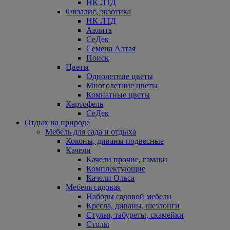
НК ЛТД
Физалис, экзотика
НК ЛТД
Аэлита
СеДек
Семена Алтая
Поиск
Цветы
Однолетние цветы
Многолетние цветы
Комнатные цветы
Картофель
СеДек
Отдых на природе
Мебель для сада и отдыха
Коконы, диваны подвесные
Качели
Качели прочие, гамаки
Комплектующие
Качели Ольса
Мебель садовая
Наборы садовой мебели
Кресла, диваны, шезлонги
Стулья, табуреты, скамейки
Столы