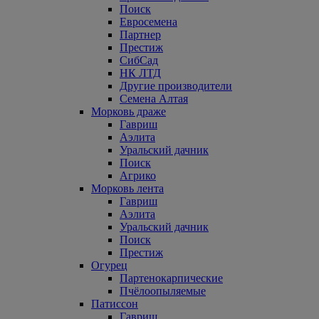
Поиск
Евросемена
Партнер
Престиж
СибСад
НК ЛТД
Другие производители
Семена Алтая
Морковь драже
Гавриш
Аэлита
Уральский дачник
Поиск
Агрико
Морковь лента
Гавриш
Аэлита
Уральский дачник
Поиск
Престиж
Огурец
Партенокарпические
Пчёлоопыляемые
Патиссон
Гавриш