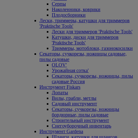
Серпы
Наколенники, коврики
Плодосборники
Лески, триммеры, катушки для триммеров
'Praktische Tools'
Лески для триммеров 'Praktische Tools'
Катушки, диски для триммеров
'Praktische Tools'
Триммеры, мотоблоки, газонокосилки
Секаторы, сучкорезы, ножницы садовые,
пилы садовые
OLOV'
Урожайная сотка'
Секаторы, сучкорезы, ножницы, пилы
садовые Россия
Инструмент Fiskars
Лопаты
Вилы, грабли, метлы
Садовый инструмент
Секаторы, сучкорезы, ножницы
бордюрные, пилы садовые
Строительный инструмент
Снегоуборочный инвентарь
Инструмент Gardena
Шланги, катушки для шлангов