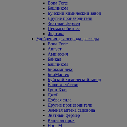
Bona Forte
Башинком
Буйский химический завод
Другие производители
Знатный фермер
Пермагробизнес
Фертика
Удобрения для огорода, рассады
Bona Forte
Август
Аминосил
Байкал
Башинком
Биокомплекс
БиоМастер
Буйский химический завод
Ваше хозяйство
Грин Бэлт
Джой
Добрая сила
Другие производители
Зеленая аптека садовода
Знатный фермер
Капитал прок
Нэст М