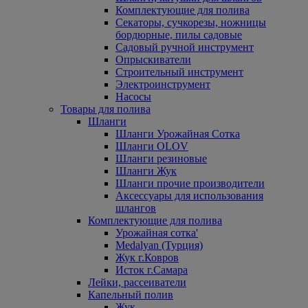
Комплектующие для полива
Секаторы, сучкорезы, ножницы
бордюрные, пилы садовые
Садовый ручной инструмент
Опрыскиватели
Строительный инструмент
Электроинструмент
Насосы
Товары для полива
Шланги
Шланги Урожайная Сотка
Шланги OLOV
Шланги резиновые
Шланги Жук
Шланги прочие производители
Аксессуары для использования
шлангов
Комплектующие для полива
Урожайная сотка'
Medalyan (Турция)
Жук г.Ковров
Исток г.Самара
Лейки, рассеиватели
Капельный полив
Жук