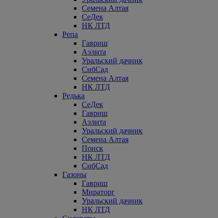
Семена Алтая
СеДек
НК ЛТД
Репа
Гавриш
Аэлита
Уральский дачник
СибСад
Семена Алтая
НК ЛТД
Редька
СеДек
Гавриш
Аэлита
Уральский дачник
Семена Алтая
Поиск
НК ЛТД
СибСад
Газоны
Гавриш
Мираторг
Уральский дачник
НК ЛТД