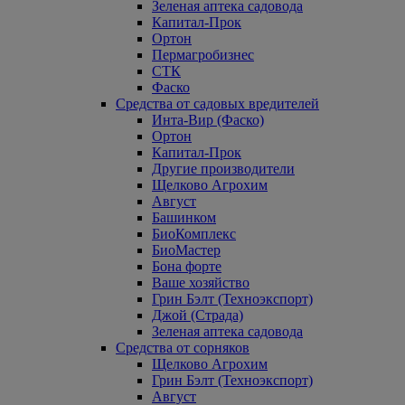
Зеленая аптека садовода
Капитал-Прок
Ортон
Пермагробизнес
СТК
Фаско
Средства от садовых вредителей
Инта-Вир (Фаско)
Ортон
Капитал-Прок
Другие производители
Щелково Агрохим
Август
Башинком
БиоКомплекс
БиоМастер
Бона форте
Ваше хозяйство
Грин Бэлт (Техноэкспорт)
Джой (Страда)
Зеленая аптека садовода
Средства от сорняков
Щелково Агрохим
Грин Бэлт (Техноэкспорт)
Август