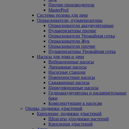
Прочие производители
MasterProf
Системы полива для дачи
Опрыскиватели, пульверизаторы
Опрыскиватели аккумуляторные
Пульверизаторы прочие
Опрыскиватели Урожайная сотка
Опрыскиватели Жук
Опрыскиватели прочие
Пульверизаторы Урожайная сотка
Насосы для дома и дачи
Вибрационные насосы
Дренажные насосы
Насосные станции
Поверхностные насосы
Скважинные насосы
Циркуляционные насосы
Гидроаккумуляторы и расширительные
баки
Комплектующие к насосам
Опоры, подвязки д/растений
Крепление, подвязки д/растений
Шпагаты д/подвязки растений
Крепления д/растений