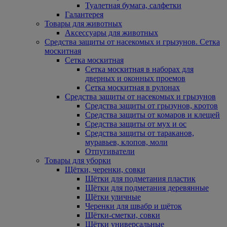
Туалетная бумага, салфетки
Галантерея
Товары для животных
Аксессуары для животных
Средства защиты от насекомых и грызунов. Сетка
москитная
Сетка москитная
Сетка москитная в наборах для
дверных и оконных проемов
Сетка москитная в рулонах
Средства защиты от насекомых и грызунов
Средства защиты от грызунов, кротов
Средства защиты от комаров и клещей
Средства защиты от мух и ос
Средства защиты от тараканов,
муравьев, клопов, моли
Отпугиватели
Товары для уборки
Щётки, черенки, совки
Щётки для подметания пластик
Щётки для подметания деревянные
Щётки уличные
Черенки для швабр и щёток
Щётки-сметки, совки
Щётки универсальные