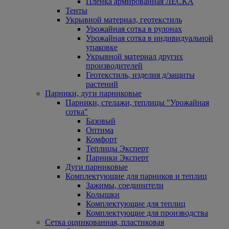
Пленка армированная ЛЕСКА
Тенты
Укрывной материал, геотекстиль
Урожайная сотка в рулонах
Урожайная сотка в индивидуальной
упаковке
Укрывной материал других
производителей
Геотекстиль, изделия д/защиты
растений
Парники, дуги парниковые
Парники, стелажи, теплицы "Урожайная
сотка"
Базовый
Оптима
Комфорт
Теплицы Эксперт
Парники Эксперт
Дуги парниковые
Комплектующие для парников и теплиц
Зажимы, соединители
Колышки
Комплектующие для теплиц
Комплектующие для производства
Сетка оцинкованная, пластиковая