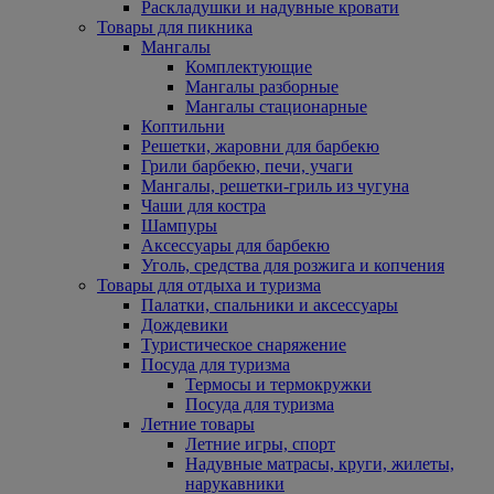
Раскладушки и надувные кровати
Товары для пикника
Мангалы
Комплектующие
Мангалы разборные
Мангалы стационарные
Коптильни
Решетки, жаровни для барбекю
Грили барбекю, печи, учаги
Мангалы, решетки-гриль из чугуна
Чаши для костра
Шампуры
Аксессуары для барбекю
Уголь, средства для розжига и копчения
Товары для отдыха и туризма
Палатки, спальники и аксессуары
Дождевики
Туристическое снаряжение
Посуда для туризма
Термосы и термокружки
Посуда для туризма
Летние товары
Летние игры, спорт
Надувные матрасы, круги, жилеты,
нарукавники