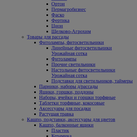
Ортон
Пермагробизнес
Фаско
Фертика
Цион
Щелково-Агрохим
Товары для рассады
Фитолампы, фитосветильники
Линейные фитосветильники
Урожайная сотка
Фитолампы
Прочие светильники
Настольные фитосветильники
Урожайная сотка
Подставки для светильников, таймеры
Парники, наборы д/рассады
Ящики, горшки, поддоны
Наборы, ячейки и горшки торфяные
Таблетки торфяные, кокосовые
Аксессуары для посадки
Растущая травка
Кашпо, подставки, аксессуары для цветов
Кашпо, балконные ящики
Пластик
Керамика