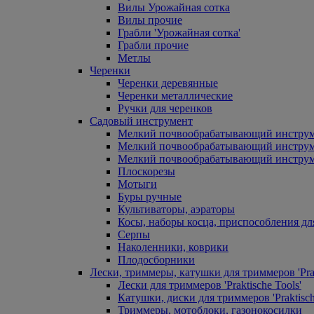
Вилы Урожайная сотка
Вилы прочие
Грабли 'Урожайная сотка'
Грабли прочие
Метлы
Черенки
Черенки деревянные
Черенки металлические
Ручки для черенков
Садовый инструмент
Мелкий почвообрабатывающий инстру
Мелкий почвообрабатывающий инст
Мелкий почвообрабатывающий инструм
Плоскорезы
Мотыги
Буры ручные
Культиваторы, аэраторы
Косы, наборы косца, приспособления дл
Серпы
Наколенники, коврики
Плодосборники
Лески, триммеры, катушки для триммеров 'Prak
Лески для триммеров 'Praktische Tools'
Катушки, диски для триммеров 'Praktisch
Триммеры, мотоблоки, газонокосилки