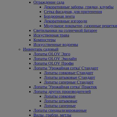
Ограждение сада
Декоративные заборы, грядки, клумбы
Сетка фасадная, для притенения
Бордюрная лента
Декоративные изгороди
Модульное покрытие, газонные решетки
Светильники на солнечной батарее
Искуственная трава
Компостеры
Искусственные водоемы
Инвентарь садовый
Лопаты OLOV Эрго
Лопаты OLOV Эколайн
Лопаты OLOV Профи
Лопаты 'Урожайная сотка' Стандарт
Лопаты совковые Стандарт
Лопаты штыковые Стандарт
Лопаты саперные Стандарт
Лопаты 'Урожайная сотка' Практик
Лопаты других производителей
Лопаты совковые
Лопаты штыковые
Лопаты саперные
Лопаты специализированные
Вилы, грабли, метлы