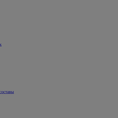
к
составы