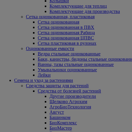
Колышки
Комплектующие для теплиц
Комплектующие для производства
Сетка оцинкованная, пластиковая
Сетка оцинкованная
Сетка оцинкованная в ПВХ
Сетка оцинкованная Рабица
Сетка оцинкованная ЦПВС
Сетка пластиковая в рулонах
Оцинкованные емкости
Ведра стальные оцинкованные
Баки, канистры, бидоны стальные оцинкован
Ванны, тазы стальные оцинкованные
Умывальники оцинкованные
Лейки
Семена и уход за растениями
Средства защиты для растений
Средства от болезней растений
Другие производители
Щелково Агрохим
АгроБиоТехнология
Август
Башинком
БиоКомплекс
БиоМастер