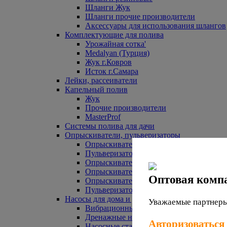
Шланги Жук
Шланги прочие производители
Аксессуары для использования шлангов
Комплектующие для полива
Урожайная сотка'
Medalyan (Турция)
Жук г.Ковров
Исток г.Самара
Лейки, рассеиватели
Капельный полив
Жук
Прочие производители
MasterProf
Системы полива для дачи
Опрыскиватели, пульверизаторы
Опрыскиватели аккумуляторные
Пульверизаторы прочие
Опрыскиватели Урожайная сотка
Опрыскиватели Жук
Оптовая комп
Опрыскиватели прочие
Пульверизаторы Урожайная сотка
Насосы для дома и дачи
Уважаемые партнеры,
Вибрационные насосы
Дренажные насосы
Авторизоваться
Насосные станции