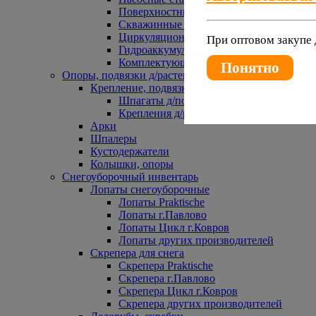
Поверхностные насосы
Скважинные насосы
Циркуляционные насосы
При оптовом закупе 
Гидроаккумуляторы и расширительные 
Комплектующие к насосам
Понятно
Опоры, подвязки д/растений
Крепление, подвязки д/растений
Шпагаты д/подвязки растений
Крепления д/растений
Арки
Шпалеры
Кустодержатели
Колышки, опоры
Снегоуборочный инвентарь
Лопаты снегоуборочные
Лопаты Praktische
Лопаты г.Павлово
Лопаты Цикл г.Ковров
Лопаты других производителей
Скрепера для снега
Скрепера Praktische
Скрепера г.Павлово
Скрепера Цикл г.Ковров
Скрепера других производителей