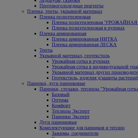
Ледорубы, скребки
Противогололедные реагенты
Пленка, тенты, укрывной материал
Пленка полиэтиленовая
Пленка полиэтиленовая 'УРОЖАЙНАЯ 
Пленка полиэтиленовая в рулонах
Пленка армированная
Пленка армированная НИТКА
Пленка армированная ЛЕСКА
Тенты
Укрывной материал, геотекстиль
Урожайная сотка в рулонах
Урожайная сотка в индивидуальной упа
Укрывной материал других производит
Геотекстиль, изделия д/защиты растений
Парники, дуги парниковые
Парники, стелажи, теплицы "Урожайная сотк
Базовый
Оптима
Комфорт
Теплицы Эксперт
Парники Эксперт
Дуги парниковые
Комплектующие для парников и теплиц
Зажимы, соединители