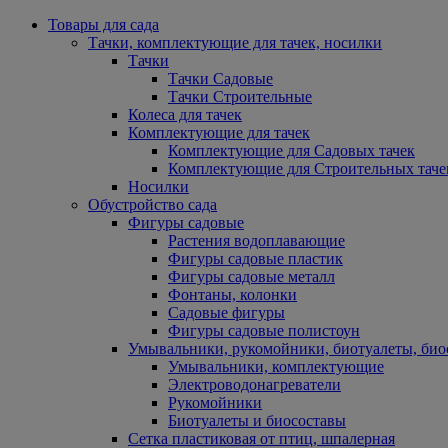
Товары для сада
Тачки, комплектующие для тачек, носилки
Тачки
Тачки Садовые
Тачки Строительные
Колеса для тачек
Комплектующие для тачек
Комплектующие для Садовых тачек
Комплектующие для Строительных таче
Носилки
Обустройство сада
Фигуры садовые
Растения водоплавающие
Фигуры садовые пластик
Фигуры садовые металл
Фонтаны, колонки
Садовые фигуры
Фигуры садовые полистоун
Умывальники, рукомойники, биотуалеты, био
Умывальники, комплектующие
Электроводонагреватели
Рукомойники
Биотуалеты и биосоставы
Сетка пластиковая от птиц, шпалерная