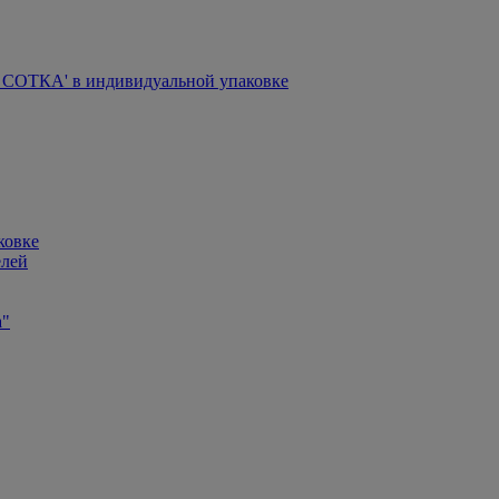
СОТКА' в индивидуальной упаковке
ковке
елей
а"