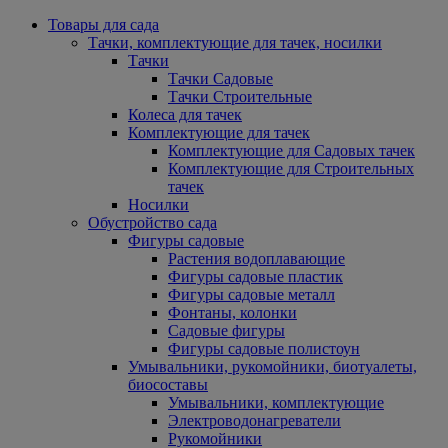
Товары для сада
Тачки, комплектующие для тачек, носилки
Тачки
Тачки Садовые
Тачки Строительные
Колеса для тачек
Комплектующие для тачек
Комплектующие для Садовых тачек
Комплектующие для Строительных
тачек
Носилки
Обустройство сада
Фигуры садовые
Растения водоплавающие
Фигуры садовые пластик
Фигуры садовые металл
Фонтаны, колонки
Садовые фигуры
Фигуры садовые полистоун
Умывальники, рукомойники, биотуалеты,
биосоставы
Умывальники, комплектующие
Электроводонагреватели
Рукомойники