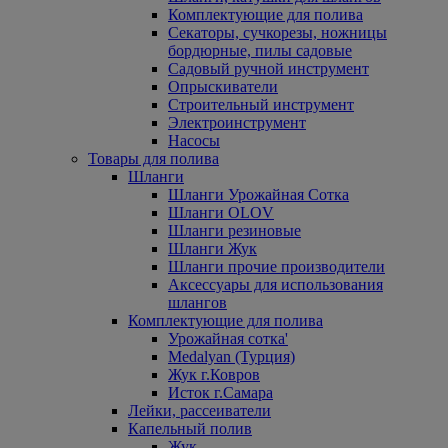
Комплектующие для полива
Секаторы, сучкорезы, ножницы
бордюрные, пилы садовые
Садовый ручной инструмент
Опрыскиватели
Строительный инструмент
Электроинструмент
Насосы
Товары для полива
Шланги
Шланги Урожайная Сотка
Шланги OLOV
Шланги резиновые
Шланги Жук
Шланги прочие производители
Аксессуары для использования
шлангов
Комплектующие для полива
Урожайная сотка'
Medalyan (Турция)
Жук г.Ковров
Исток г.Самара
Лейки, рассеиватели
Капельный полив
Жук