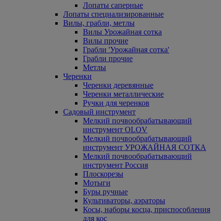
Лопаты саперные
Лопаты специализированные
Вилы, грабли, метлы
Вилы Урожайная сотка
Вилы прочие
Грабли 'Урожайная сотка'
Грабли прочие
Метлы
Черенки
Черенки деревянные
Черенки металлические
Ручки для черенков
Садовый инструмент
Мелкий почвообрабатывающий
инструмент OLOV
Мелкий почвообрабатывающий
инструмент УРОЖАЙНАЯ СОТКА
Мелкий почвообрабатывающий
инструмент Россия
Плоскорезы
Мотыги
Буры ручные
Культиваторы, аэраторы
Косы, наборы косца, приспособления
для кос