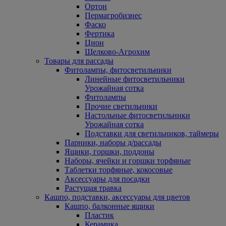
Ортон
Пермагробизнес
Фаско
Фертика
Цион
Щелково-Агрохим
Товары для рассады
Фитолампы, фитосветильники
Линейные фитосветильники
Урожайная сотка
Фитолампы
Прочие светильники
Настольные фитосветильники
Урожайная сотка
Подставки для светильников, таймеры
Парники, наборы д/рассады
Ящики, горшки, поддоны
Наборы, ячейки и горшки торфяные
Таблетки торфяные, кокосовые
Аксессуары для посадки
Растущая травка
Кашпо, подставки, аксессуары для цветов
Кашпо, балконные ящики
Пластик
Керамика