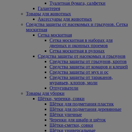
Туалетная бумага, салфетки
Галантерея
Товары для животных
Аксессуары для животных
Средства защиты от насекомых и грызунов. Сетка
москитная
Сетка москитная
Сетка москитная в наборах для
дверных и оконных проемов
Сетка москитная в рулонах
Средства защиты от насекомых и грызунов
Средства защиты от грызунов, кротов
Средства защиты от комаров и клещей
Средства защиты от мух и ос
Средства защиты от тараканов,
муравьев, клопов, моли
Отпугиватели
Товары для уборки
Щётки, черенки, совки
Щётки для подметания пластик
Щётки для подметания деревянные
Щётки уличные
Черенки для швабр и щёток
Щётки-сметки, совки
Щётки универсальные