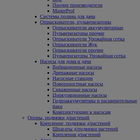
Прочие производители
MasterProf
Системы полива для дачи
Опрыскиватели, пульверизаторы
Опрыскиватели аккумуляторные
Пульверизаторы прочие
Опрыскиватели Урожайная сотка
Опрыскиватели Жук
Опрыскиватели прочие
Пульверизаторы Урожайная сотка
Насосы для дома и дачи
Вибрационные насосы
Дренажные насосы
Насосные станции
Поверхностные насосы
Скважинные насосы
Циркуляционные насосы
Гидроаккумуляторы и расширительные
баки
Комплектующие к насосам
Опоры, подвязки д/растений
Крепление, подвязки д/растений
Шпагаты д/подвязки растений
Крепления д/растений