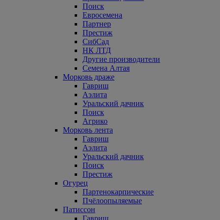
Поиск
Евросемена
Партнер
Престиж
СибСад
НК ЛТД
Другие производители
Семена Алтая
Морковь драже
Гавриш
Аэлита
Уральский дачник
Поиск
Агрико
Морковь лента
Гавриш
Аэлита
Уральский дачник
Поиск
Престиж
Огурец
Партенокарпические
Пчёлоопыляемые
Патиссон
Гавриш