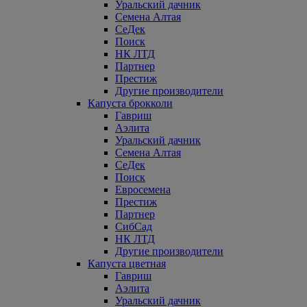
Уральский дачник
Семена Алтая
СеДек
Поиск
НК ЛТД
Партнер
Престиж
Другие производители
Капуста брокколи
Гавриш
Аэлита
Уральский дачник
Семена Алтая
СеДек
Поиск
Евросемена
Престиж
Партнер
СибСад
НК ЛТД
Другие производители
Капуста цветная
Гавриш
Аэлита
Уральский дачник