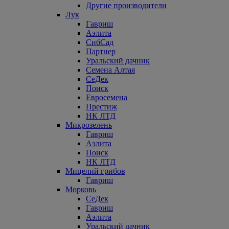
Другие производители
Лук
Гавриш
Аэлита
СибСад
Партнер
Уральский дачник
Семена Алтая
СеДек
Поиск
Евросемена
Престиж
НК ЛТД
Микрозелень
Гавриш
Аэлита
Поиск
НК ЛТД
Мицелий грибов
Гавриш
Морковь
СеДек
Гавриш
Аэлита
Уральский дачник