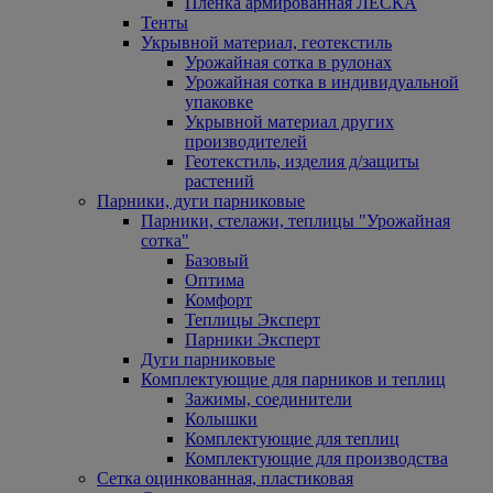
Пленка армированная ЛЕСКА
Тенты
Укрывной материал, геотекстиль
Урожайная сотка в рулонах
Урожайная сотка в индивидуальной
упаковке
Укрывной материал других
производителей
Геотекстиль, изделия д/защиты
растений
Парники, дуги парниковые
Парники, стелажи, теплицы "Урожайная
сотка"
Базовый
Оптима
Комфорт
Теплицы Эксперт
Парники Эксперт
Дуги парниковые
Комплектующие для парников и теплиц
Зажимы, соединители
Колышки
Комплектующие для теплиц
Комплектующие для производства
Сетка оцинкованная, пластиковая