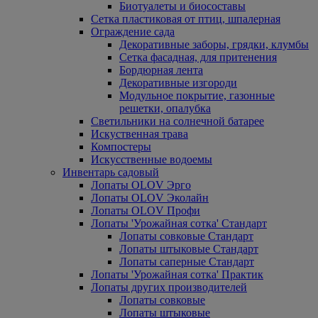
Биотуалеты и биосоставы
Сетка пластиковая от птиц, шпалерная
Ограждение сада
Декоративные заборы, грядки, клумбы
Сетка фасадная, для притенения
Бордюрная лента
Декоративные изгороди
Модульное покрытие, газонные
решетки, опалубка
Светильники на солнечной батарее
Искуственная трава
Компостеры
Искусственные водоемы
Инвентарь садовый
Лопаты OLOV Эрго
Лопаты OLOV Эколайн
Лопаты OLOV Профи
Лопаты 'Урожайная сотка' Стандарт
Лопаты совковые Стандарт
Лопаты штыковые Стандарт
Лопаты саперные Стандарт
Лопаты 'Урожайная сотка' Практик
Лопаты других производителей
Лопаты совковые
Лопаты штыковые