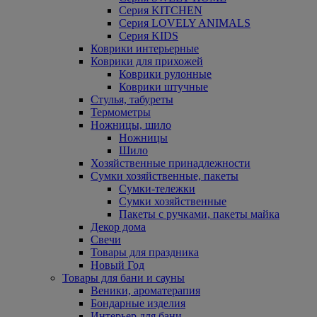
Серия KITCHEN
Серия LOVELY ANIMALS
Серия KIDS
Коврики интерьерные
Коврики для прихожей
Коврики рулонные
Коврики штучные
Стулья, табуреты
Термометры
Ножницы, шило
Ножницы
Шило
Хозяйственные принадлежности
Сумки хозяйственные, пакеты
Сумки-тележки
Сумки хозяйственные
Пакеты с ручками, пакеты майка
Декор дома
Свечи
Товары для праздника
Новый Год
Товары для бани и сауны
Веники, ароматерапия
Бондарные изделия
Интерьер для бани