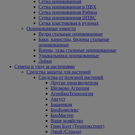
Сетка оцинкованная
Сетка оцинкованная в ПВХ
Сетка оцинкованная Рабица
Сетка оцинкованная ЦПВС
Сетка пластиковая в рулонах
Оцинкованные емкости
Ведра стальные оцинкованные
Баки, канистры, бидоны стальные
оцинкованные
Ванны, тазы стальные оцинкованные
Умывальники оцинкованные
Лейки
Семена и уход за растениями
Средства защиты для растений
Средства от болезней растений
Другие производители
Щелково Агрохим
АгроБиоТехнология
Август
Башинком
БиоКомплекс
БиоМастер
Ваше хозяйство
Грин Бэлт (Техноэкспорт)
Джой (Страда)