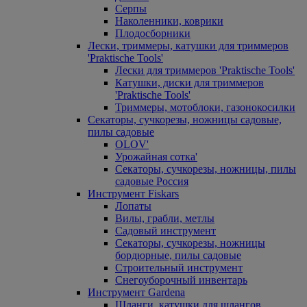
Серпы
Наколенники, коврики
Плодосборники
Лески, триммеры, катушки для триммеров
'Praktische Tools'
Лески для триммеров 'Praktische Tools'
Катушки, диски для триммеров
'Praktische Tools'
Триммеры, мотоблоки, газонокосилки
Секаторы, сучкорезы, ножницы садовые,
пилы садовые
OLOV'
Урожайная сотка'
Секаторы, сучкорезы, ножницы, пилы
садовые Россия
Инструмент Fiskars
Лопаты
Вилы, грабли, метлы
Садовый инструмент
Секаторы, сучкорезы, ножницы
бордюрные, пилы садовые
Строительный инструмент
Снегоуборочный инвентарь
Инструмент Gardena
Шланги, катушки для шлангов