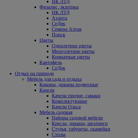
НК ЛТД
Физалис, экзотика
НК ЛТД
Аэлита
СеДек
Семена Алтая
Поиск
Цветы
Однолетние цветы
Многолетние цветы
Комнатные цветы
Картофель
СеДек
Отдых на природе
Мебель для сада и отдыха
Коконы, диваны подвесные
Качели
Качели прочие, гамаки
Комплектующие
Качели Ольса
Мебель садовая
Наборы садовой мебели
Кресла, диваны, шезлонги
Стулья, табуреты, скамейки
Столы