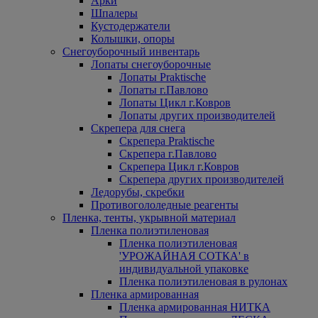
Арки
Шпалеры
Кустодержатели
Колышки, опоры
Снегоуборочный инвентарь
Лопаты снегоуборочные
Лопаты Praktische
Лопаты г.Павлово
Лопаты Цикл г.Ковров
Лопаты других производителей
Скрепера для снега
Скрепера Praktische
Скрепера г.Павлово
Скрепера Цикл г.Ковров
Скрепера других производителей
Ледорубы, скребки
Противогололедные реагенты
Пленка, тенты, укрывной материал
Пленка полиэтиленовая
Пленка полиэтиленовая
'УРОЖАЙНАЯ СОТКА' в
индивидуальной упаковке
Пленка полиэтиленовая в рулонах
Пленка армированная
Пленка армированная НИТКА