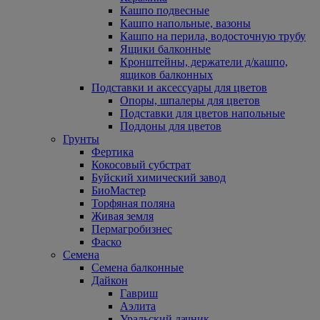
Кашпо подвесные
Кашпо напольные, вазоны
Кашпо на перила, водосточную трубу
Ящики балконные
Кронштейны, держатели д/кашпо,
ящиков балконных
Подставки и аксессуары для цветов
Опоры, шпалеры для цветов
Подставки для цветов напольные
Поддоны для цветов
Грунты
Фертика
Кокосовый субстрат
Буйский химический завод
БиоМастер
Торфяная поляна
Живая земля
Пермагробизнес
Фаско
Семена
Семена балконные
Дайкон
Гавриш
Аэлита
Уральский дачник