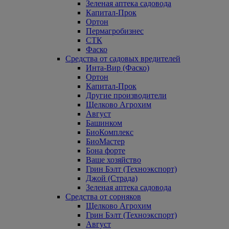
Зеленая аптека садовода
Капитал-Прок
Ортон
Пермагробизнес
СТК
Фаско
Средства от садовых вредителей
Инта-Вир (Фаско)
Ортон
Капитал-Прок
Другие производители
Щелково Агрохим
Август
Башинком
БиоКомплекс
БиоМастер
Бона форте
Ваше хозяйство
Грин Бэлт (Техноэкспорт)
Джой (Страда)
Зеленая аптека садовода
Средства от сорняков
Щелково Агрохим
Грин Бэлт (Техноэкспорт)
Август