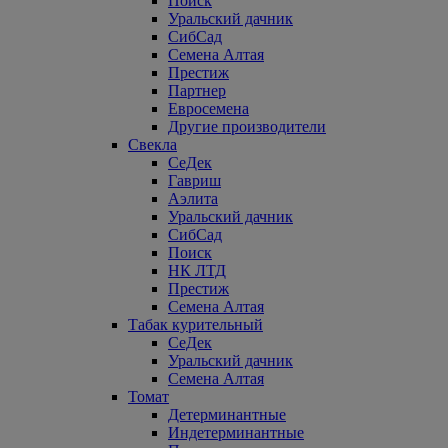
Поиск
Уральский дачник
СибСад
Семена Алтая
Престиж
Партнер
Евросемена
Другие производители
Свекла
СеДек
Гавриш
Аэлита
Уральский дачник
СибСад
Поиск
НК ЛТД
Престиж
Семена Алтая
Табак курительный
СеДек
Уральский дачник
Семена Алтая
Томат
Детерминантные
Индетерминантные