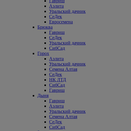
Гавриш
Аэлита
Уральский дачник
СеДек
Евросемена
Брюква
Гавриш
СеДек
Уральский дачник
СибСад
Горох
Аэлита
Уральский дачник
Семена Алтая
СеДек
НК ЛТД
СибСад
Гавриш
Дыня
Гавриш
Аэлита
Уральский дачник
Семена Алтая
СеДек
СибСад