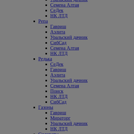
Семена Алтая
СеДек
НК ЛТД
Репа
Гавриш
Аэлита
Уральский дачник
СибСад
Семена Алтая
НК ЛТД
Редька
СеДек
Гавриш
Аэлита
Уральский дачник
Семена Алтая
Поиск
НК ЛТД
СибСад
Газоны
Гавриш
Мираторг
Уральский дачник
НК ЛТД