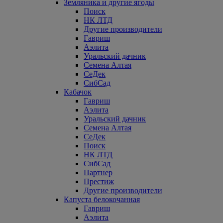
Земляника и другие ягоды
Поиск
НК ЛТД
Другие производители
Гавриш
Аэлита
Уральский дачник
Семена Алтая
СеДек
СибСад
Кабачок
Гавриш
Аэлита
Уральский дачник
Семена Алтая
СеДек
Поиск
НК ЛТД
СибСад
Партнер
Престиж
Другие производители
Капуста белокочанная
Гавриш
Аэлита