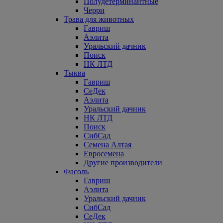
Полудетерминантные
Черри
Трава для животных
Гавриш
Аэлита
Уральский дачник
Поиск
НК ЛТД
Тыква
Гавриш
СеДек
Аэлита
Уральский дачник
НК ЛТД
Поиск
СибСад
Семена Алтая
Евросемена
Другие производители
Фасоль
Гавриш
Аэлита
Уральский дачник
СибСад
СеДек