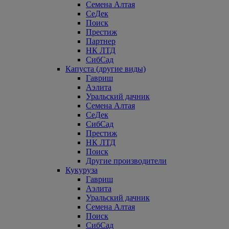
Семена Алтая
СеДек
Поиск
Престиж
Партнер
НК ЛТД
СибСад
Капуста (другие виды)
Гавриш
Аэлита
Уральский дачник
Семена Алтая
СеДек
СибСад
Престиж
НК ЛТД
Поиск
Другие производители
Кукуруза
Гавриш
Аэлита
Уральский дачник
Семена Алтая
Поиск
СибСад