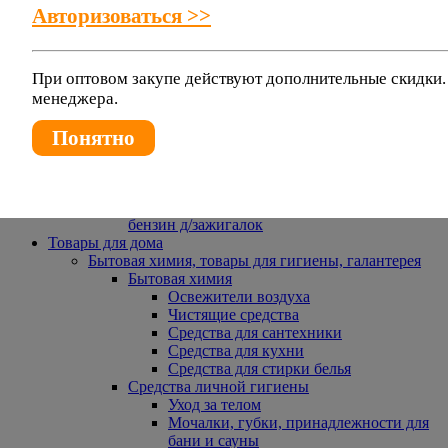
Зимние товары
Авторизоваться >>
Тюбинги, снегокаты, ледянки
Зимние игры, спорт
Сани-волокуши
При оптовом закупе действуют дополнительные скидки
Бассейны
менеджера.
Каркасные бассейны
Надувные бассейны
Аксессуары для бассейнов
Понятно
Газовые приборы и комплектующие
Портативные газовые приборы, газ
Горелки газовые
Масло бытовое, смазка силиконовая, газ,
бензин д/зажигалок
Товары для дома
Бытовая химия, товары для гигиены, галантерея
Бытовая химия
Освежители воздуха
Чистящие средства
Средства для сантехники
Средства для кухни
Средства для стирки белья
Средства личной гигиены
Уход за телом
Мочалки, губки, принадлежности для
бани и сауны