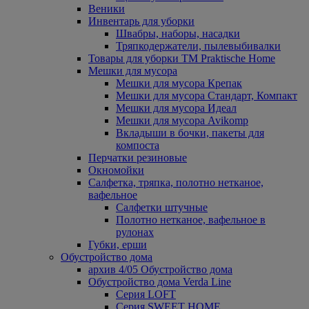
Веники
Инвентарь для уборки
Швабры, наборы, насадки
Тряпкодержатели, пылевыбивалки
Товары для уборки ТМ Praktische Home
Мешки для мусора
Мешки для мусора Крепак
Мешки для мусора Стандарт, Компакт
Мешки для мусора Идеал
Мешки для мусора Avikomp
Вкладыши в бочки, пакеты для
компоста
Перчатки резиновые
Окномойки
Салфетка, тряпка, полотно нетканое,
вафельное
Салфетки штучные
Полотно нетканое, вафельное в
рулонах
Губки, ерши
Обустройство дома
архив 4/05 Обустройство дома
Обустройство дома Verda Line
Серия LOFT
Серия SWEET HOME