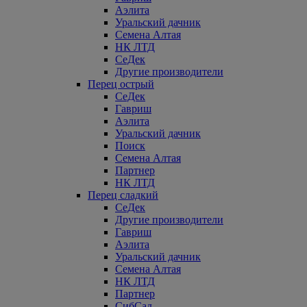
Аэлита
Уральский дачник
Семена Алтая
НК ЛТД
СеДек
Другие производители
Перец острый
СеДек
Гавриш
Аэлита
Уральский дачник
Поиск
Семена Алтая
Партнер
НК ЛТД
Перец сладкий
СеДек
Другие производители
Гавриш
Аэлита
Уральский дачник
Семена Алтая
НК ЛТД
Партнер
СибСад