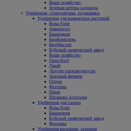
Ваше хозяйство
Зеленая аптека садовода
Удобрения, стимуляторы, подкормки
Удобрения для комнатных растений
Bona Forte
Аминосил
Башинком
БиоКомплекс
БиоМастер
Буйский химический завод
Ваше хозяйство
Грин Бэлт
Джой
Другие производители
Знатный фермер
Ортон
Фертика
Цион
Щелково-Агрохим
Удобрения для газона
Bona Forte
Башинком
Буйский химический завод
Фертика
Удобрения весенние, осенние