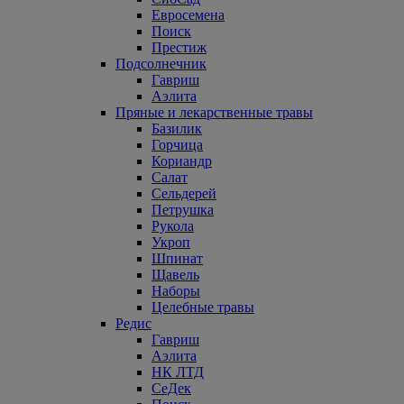
Евросемена
Поиск
Престиж
Подсолнечник
Гавриш
Аэлита
Пряные и лекарственные травы
Базилик
Горчица
Кориандр
Салат
Сельдерей
Петрушка
Рукола
Укроп
Шпинат
Щавель
Наборы
Целебные травы
Редис
Гавриш
Аэлита
НК ЛТД
СеДек