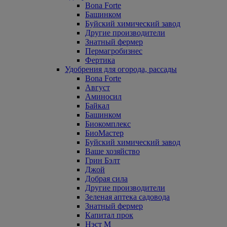
Bona Forte
Башинком
Буйский химический завод
Другие производители
Знатный фермер
Пермагробизнес
Фертика
Удобрения для огорода, рассады
Bona Forte
Август
Аминосил
Байкал
Башинком
Биокомплекс
БиоМастер
Буйский химический завод
Ваше хозяйство
Грин Бэлт
Джой
Добрая сила
Другие производители
Зеленая аптека садовода
Знатный фермер
Капитал прок
Нэст М