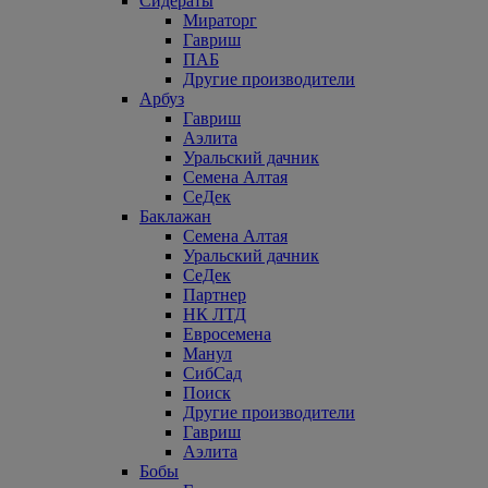
Сидераты
Мираторг
Гавриш
ПАБ
Другие производители
Арбуз
Гавриш
Аэлита
Уральский дачник
Семена Алтая
СеДек
Баклажан
Семена Алтая
Уральский дачник
СеДек
Партнер
НК ЛТД
Евросемена
Манул
СибСад
Поиск
Другие производители
Гавриш
Аэлита
Бобы