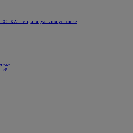
СОТКА' в индивидуальной упаковке
ковке
елей
а"