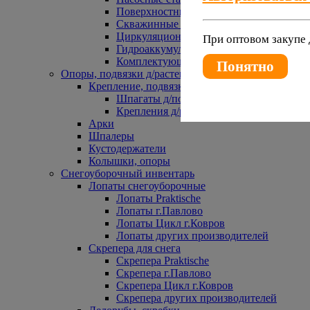
Поверхностные насосы
Скважинные насосы
Циркуляционные насосы
При оптовом закупе 
Гидроаккумуляторы и расширительные 
Комплектующие к насосам
Понятно
Опоры, подвязки д/растений
Крепление, подвязки д/растений
Шпагаты д/подвязки растений
Крепления д/растений
Арки
Шпалеры
Кустодержатели
Колышки, опоры
Снегоуборочный инвентарь
Лопаты снегоуборочные
Лопаты Praktische
Лопаты г.Павлово
Лопаты Цикл г.Ковров
Лопаты других производителей
Скрепера для снега
Скрепера Praktische
Скрепера г.Павлово
Скрепера Цикл г.Ковров
Скрепера других производителей