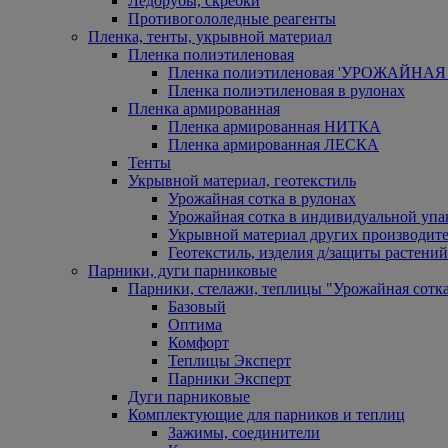
Ледорубы, скребки
Противогололедные реагенты
Пленка, тенты, укрывной материал
Пленка полиэтиленовая
Пленка полиэтиленовая 'УРОЖАЙНАЯ 
Пленка полиэтиленовая в рулонах
Пленка армированная
Пленка армированная НИТКА
Пленка армированная ЛЕСКА
Тенты
Укрывной материал, геотекстиль
Урожайная сотка в рулонах
Урожайная сотка в индивидуальной упа
Укрывной материал других производит
Геотекстиль, изделия д/защиты растений
Парники, дуги парниковые
Парники, стелажи, теплицы "Урожайная сотк
Базовый
Оптима
Комфорт
Теплицы Эксперт
Парники Эксперт
Дуги парниковые
Комплектующие для парников и теплиц
Зажимы, соединители