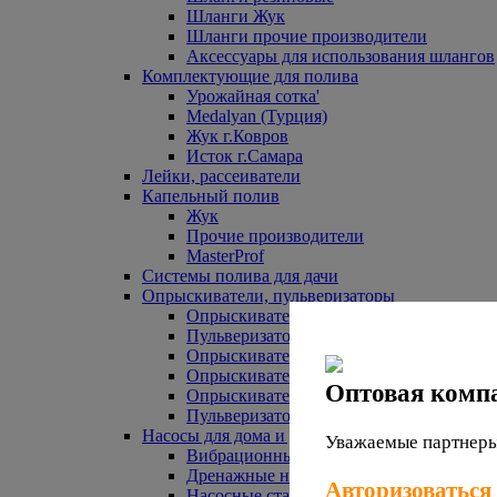
Шланги Жук
Шланги прочие производители
Аксессуары для использования шлангов
Комплектующие для полива
Урожайная сотка'
Medalyan (Турция)
Жук г.Ковров
Исток г.Самара
Лейки, рассеиватели
Капельный полив
Жук
Прочие производители
MasterProf
Системы полива для дачи
Опрыскиватели, пульверизаторы
Опрыскиватели аккумуляторные
Пульверизаторы прочие
Опрыскиватели Урожайная сотка
Опрыскиватели Жук
Оптовая комп
Опрыскиватели прочие
Пульверизаторы Урожайная сотка
Насосы для дома и дачи
Уважаемые партнеры,
Вибрационные насосы
Дренажные насосы
Авторизоваться
Насосные станции