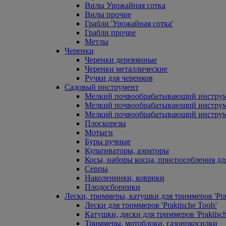
Вилы Урожайная сотка
Вилы прочие
Грабли 'Урожайная сотка'
Грабли прочие
Метлы
Черенки
Черенки деревянные
Черенки металлические
Ручки для черенков
Садовый инструмент
Мелкий почвообрабатывающий инстру
Мелкий почвообрабатывающий инст
Мелкий почвообрабатывающий инструм
Плоскорезы
Мотыги
Буры ручные
Культиваторы, аэраторы
Косы, наборы косца, приспособления дл
Серпы
Наколенники, коврики
Плодосборники
Лески, триммеры, катушки для триммеров 'Prak
Лески для триммеров 'Praktische Tools'
Катушки, диски для триммеров 'Praktisch
Триммеры, мотоблоки, газонокосилки