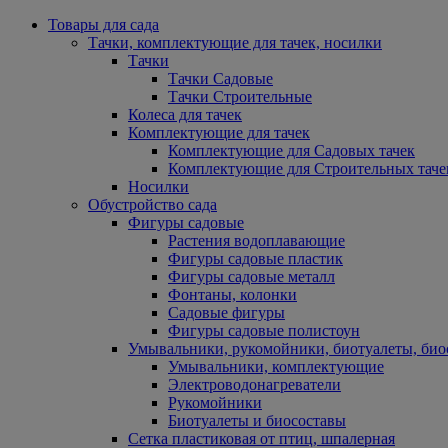
Товары для сада
Тачки, комплектующие для тачек, носилки
Тачки
Тачки Садовые
Тачки Строительные
Колеса для тачек
Комплектующие для тачек
Комплектующие для Садовых тачек
Комплектующие для Строительных таче
Носилки
Обустройство сада
Фигуры садовые
Растения водоплавающие
Фигуры садовые пластик
Фигуры садовые металл
Фонтаны, колонки
Садовые фигуры
Фигуры садовые полистоун
Умывальники, рукомойники, биотуалеты, био
Умывальники, комплектующие
Электроводонагреватели
Рукомойники
Биотуалеты и биосоставы
Сетка пластиковая от птиц, шпалерная