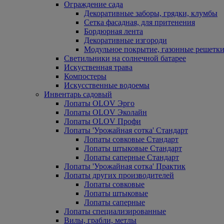
Ограждение сада
Декоративные заборы, грядки, клумбы
Сетка фасадная, для притенения
Бордюрная лента
Декоративные изгороди
Модульное покрытие, газонные решетки
Светильники на солнечной батарее
Искуственная трава
Компостеры
Искусственные водоемы
Инвентарь садовый
Лопаты OLOV Эрго
Лопаты OLOV Эколайн
Лопаты OLOV Профи
Лопаты 'Урожайная сотка' Стандарт
Лопаты совковые Стандарт
Лопаты штыковые Стандарт
Лопаты саперные Стандарт
Лопаты 'Урожайная сотка' Практик
Лопаты других производителей
Лопаты совковые
Лопаты штыковые
Лопаты саперные
Лопаты специализированные
Вилы, грабли, метлы