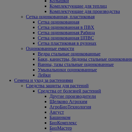
Колышки
Комплектующие для теплиц
Комплектующие для производства
Сетка оцинкованная, пластиковая
Сетка оцинкованная
Сетка оцинкованная в ПВХ
Сетка оцинкованная Рабица
Сетка оцинкованная ЦПВС
Сетка пластиковая в рулонах
Оцинкованные емкости
Ведра стальные оцинкованные
Баки, канистры, бидоны стальные оцинкован
Ванны, тазы стальные оцинкованные
Умывальники оцинкованные
Лейки
Семена и уход за растениями
Средства защиты для растений
Средства от болезней растений
Другие производители
Щелково Агрохим
АгроБиоТехнология
Август
Башинком
БиоКомплекс
БиоМастер