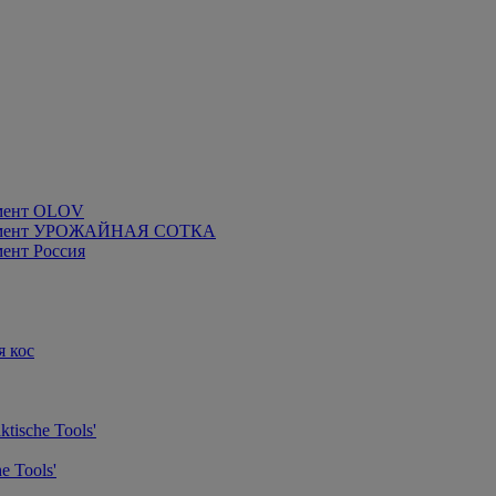
мент OLOV
румент УРОЖАЙНАЯ СОТКА
ент Россия
я кос
tische Tools'
e Tools'