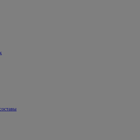
к
составы