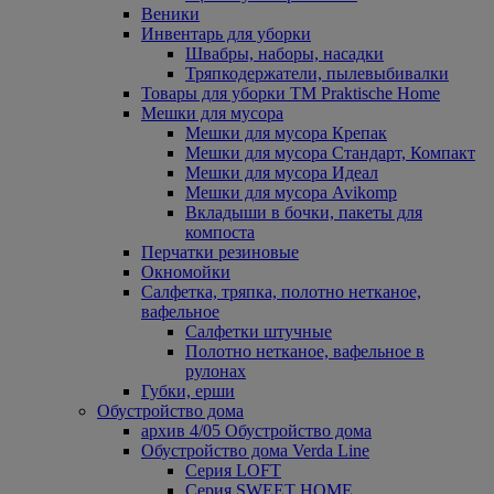
Веники
Инвентарь для уборки
Швабры, наборы, насадки
Тряпкодержатели, пылевыбивалки
Товары для уборки ТМ Praktische Home
Мешки для мусора
Мешки для мусора Крепак
Мешки для мусора Стандарт, Компакт
Мешки для мусора Идеал
Мешки для мусора Avikomp
Вкладыши в бочки, пакеты для
компоста
Перчатки резиновые
Окномойки
Салфетка, тряпка, полотно нетканое,
вафельное
Салфетки штучные
Полотно нетканое, вафельное в
рулонах
Губки, ерши
Обустройство дома
архив 4/05 Обустройство дома
Обустройство дома Verda Line
Серия LOFT
Серия SWEET HOME