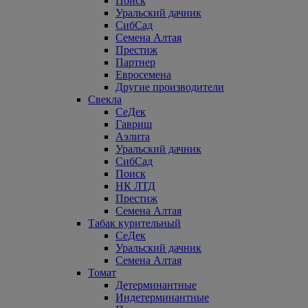
Поиск
Уральский дачник
СибСад
Семена Алтая
Престиж
Партнер
Евросемена
Другие производители
Свекла
СеДек
Гавриш
Аэлита
Уральский дачник
СибСад
Поиск
НК ЛТД
Престиж
Семена Алтая
Табак курительный
СеДек
Уральский дачник
Семена Алтая
Томат
Детерминантные
Индетерминантные