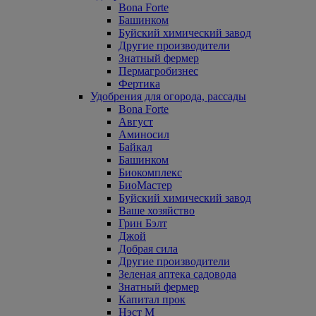
Bona Forte
Башинком
Буйский химический завод
Другие производители
Знатный фермер
Пермагробизнес
Фертика
Удобрения для огорода, рассады
Bona Forte
Август
Аминосил
Байкал
Башинком
Биокомплекс
БиоМастер
Буйский химический завод
Ваше хозяйство
Грин Бэлт
Джой
Добрая сила
Другие производители
Зеленая аптека садовода
Знатный фермер
Капитал прок
Нэст М