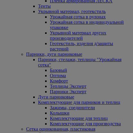
Пленка армированная ЛЕСКА
Тенты
Укрывной материал, геотекстиль
Урожайная сотка в рулонах
Урожайная сотка в индивидуальной
упаковке
Укрывной материал других
производителей
Геотекстиль, изделия д/защиты
растений
Парники, дуги парниковые
Парники, стелажи, теплицы "Урожайная
сотка"
Базовый
Оптима
Комфорт
Теплицы Эксперт
Парники Эксперт
Дуги парниковые
Комплектующие для парников и теплиц
Зажимы, соединители
Колышки
Комплектующие для теплиц
Комплектующие для производства
Сетка оцинкованная, пластиковая