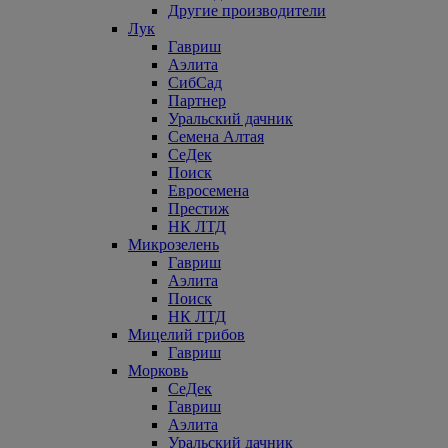
Другие производители
Лук
Гавриш
Аэлита
СибСад
Партнер
Уральский дачник
Семена Алтая
СеДек
Поиск
Евросемена
Престиж
НК ЛТД
Микрозелень
Гавриш
Аэлита
Поиск
НК ЛТД
Мицелий грибов
Гавриш
Морковь
СеДек
Гавриш
Аэлита
Уральский дачник