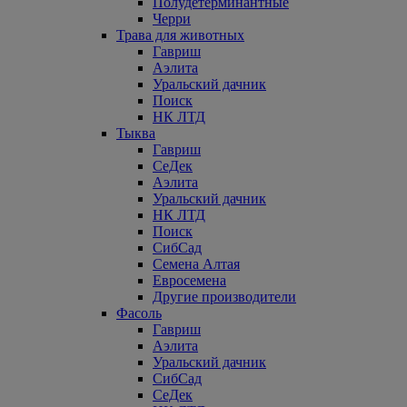
Полудетерминантные
Черри
Трава для животных
Гавриш
Аэлита
Уральский дачник
Поиск
НК ЛТД
Тыква
Гавриш
СеДек
Аэлита
Уральский дачник
НК ЛТД
Поиск
СибСад
Семена Алтая
Евросемена
Другие производители
Фасоль
Гавриш
Аэлита
Уральский дачник
СибСад
СеДек