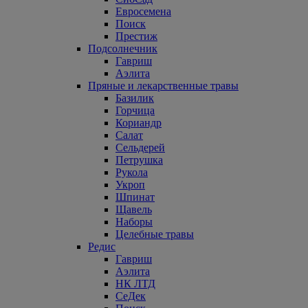
Евросемена
Поиск
Престиж
Подсолнечник
Гавриш
Аэлита
Пряные и лекарственные травы
Базилик
Горчица
Кориандр
Салат
Сельдерей
Петрушка
Рукола
Укроп
Шпинат
Щавель
Наборы
Целебные травы
Редис
Гавриш
Аэлита
НК ЛТД
СеДек