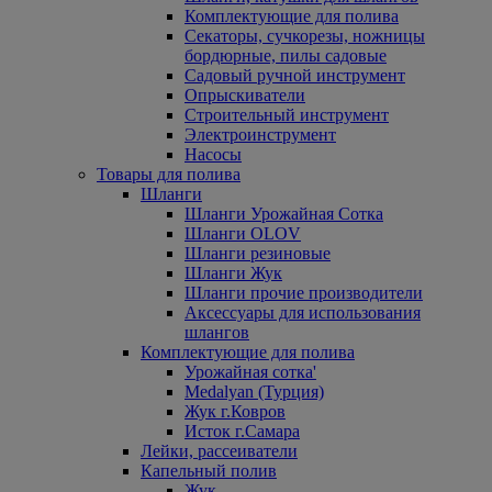
Комплектующие для полива
Секаторы, сучкорезы, ножницы
бордюрные, пилы садовые
Садовый ручной инструмент
Опрыскиватели
Строительный инструмент
Электроинструмент
Насосы
Товары для полива
Шланги
Шланги Урожайная Сотка
Шланги OLOV
Шланги резиновые
Шланги Жук
Шланги прочие производители
Аксессуары для использования
шлангов
Комплектующие для полива
Урожайная сотка'
Medalyan (Турция)
Жук г.Ковров
Исток г.Самара
Лейки, рассеиватели
Капельный полив
Жук