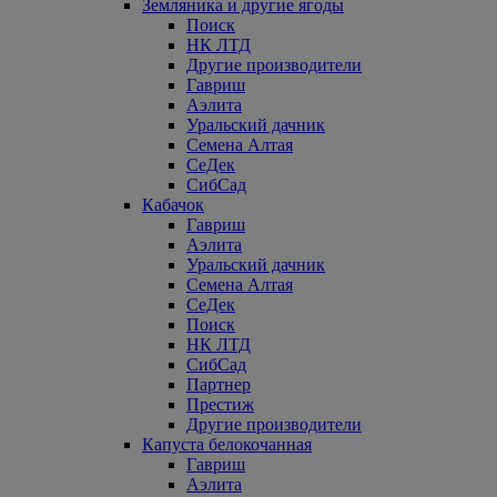
Земляника и другие ягоды
Поиск
НК ЛТД
Другие производители
Гавриш
Аэлита
Уральский дачник
Семена Алтая
СеДек
СибСад
Кабачок
Гавриш
Аэлита
Уральский дачник
Семена Алтая
СеДек
Поиск
НК ЛТД
СибСад
Партнер
Престиж
Другие производители
Капуста белокочанная
Гавриш
Аэлита