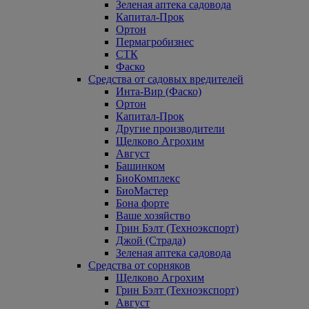
Зеленая аптека садовода
Капитал-Прок
Ортон
Пермагробизнес
СТК
Фаско
Средства от садовых вредителей
Инта-Вир (Фаско)
Ортон
Капитал-Прок
Другие производители
Щелково Агрохим
Август
Башинком
БиоКомплекс
БиоМастер
Бона форте
Ваше хозяйство
Грин Бэлт (Техноэкспорт)
Джой (Страда)
Зеленая аптека садовода
Средства от сорняков
Щелково Агрохим
Грин Бэлт (Техноэкспорт)
Август