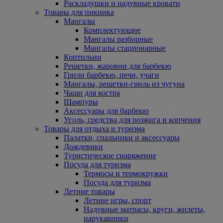
Раскладушки и надувные кровати
Товары для пикника
Мангалы
Комплектующие
Мангалы разборные
Мангалы стационарные
Коптильни
Решетки, жаровни для барбекю
Грили барбекю, печи, учаги
Мангалы, решетки-гриль из чугуна
Чаши для костра
Шампуры
Аксессуары для барбекю
Уголь, средства для розжига и копчения
Товары для отдыха и туризма
Палатки, спальники и аксессуары
Дождевики
Туристическое снаряжение
Посуда для туризма
Термосы и термокружки
Посуда для туризма
Летние товары
Летние игры, спорт
Надувные матрасы, круги, жилеты,
нарукавники