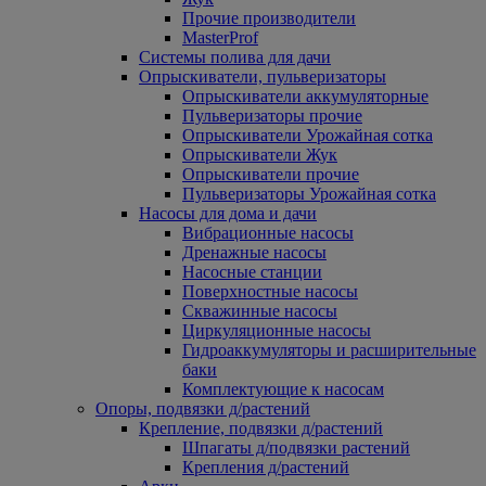
Прочие производители
MasterProf
Системы полива для дачи
Опрыскиватели, пульверизаторы
Опрыскиватели аккумуляторные
Пульверизаторы прочие
Опрыскиватели Урожайная сотка
Опрыскиватели Жук
Опрыскиватели прочие
Пульверизаторы Урожайная сотка
Насосы для дома и дачи
Вибрационные насосы
Дренажные насосы
Насосные станции
Поверхностные насосы
Скважинные насосы
Циркуляционные насосы
Гидроаккумуляторы и расширительные
баки
Комплектующие к насосам
Опоры, подвязки д/растений
Крепление, подвязки д/растений
Шпагаты д/подвязки растений
Крепления д/растений