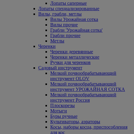
Лопаты саперные
Лопаты специализированные
Вилы, грабли, метлы
Вилы Урожайная сотка
Вилы прочие
Грабли 'Урожайная сотка'
Грабли прочие
Метлы
Черенки
Черенки деревянные
Черенки металлические
Ручки для черенков
Садовый инструмент
Мелкий почвообрабатывающий
инструмент OLOV
Мелкий почвообрабатывающий
инструмент УРОЖАЙНАЯ СОТКА
Мелкий почвообрабатывающий
инструмент Россия
Плоскорезы
Мотыги
Буры ручные
Культиваторы, аэраторы
Косы, наборы косца, приспособления
для кос