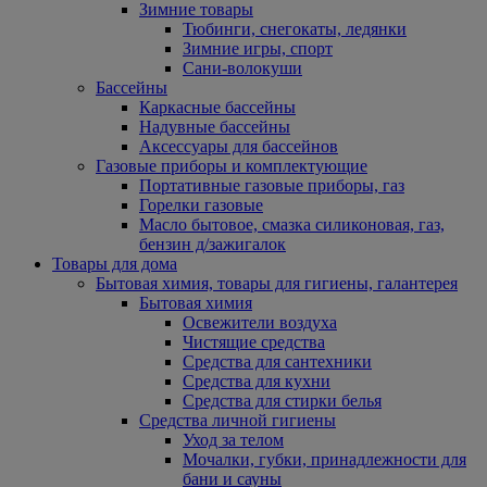
Зимние товары
Тюбинги, снегокаты, ледянки
Зимние игры, спорт
Сани-волокуши
Бассейны
Каркасные бассейны
Надувные бассейны
Аксессуары для бассейнов
Газовые приборы и комплектующие
Портативные газовые приборы, газ
Горелки газовые
Масло бытовое, смазка силиконовая, газ,
бензин д/зажигалок
Товары для дома
Бытовая химия, товары для гигиены, галантерея
Бытовая химия
Освежители воздуха
Чистящие средства
Средства для сантехники
Средства для кухни
Средства для стирки белья
Средства личной гигиены
Уход за телом
Мочалки, губки, принадлежности для
бани и сауны