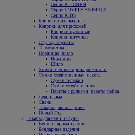
Серия KITCHEN
Серия LOVELY ANIMALS
Серия KIDS
Коврики интерьерные
Коврики для прихожей
Коврики рулонные
Коврики штучные
Стулья, табуреты
Термометры
Ножницы, шило
Ножницы
Шило
Хозяйственные принадлежности
Сумки хозяйственные, пакеты
Сумки-тележки
Сумки хозяйственные
Пакеты с ручками, пакеты майка
Декор дома
Свечи
Товары для праздника
Новый Год
Товары для бани и сауны
Веники, ароматерапия
Бондарные изделия
Интерьер для бани