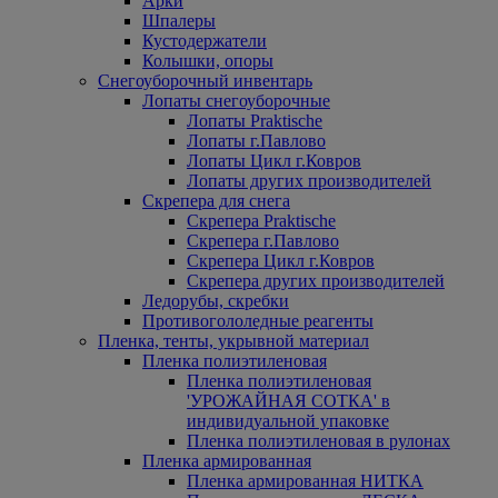
Арки
Шпалеры
Кустодержатели
Колышки, опоры
Снегоуборочный инвентарь
Лопаты снегоуборочные
Лопаты Praktische
Лопаты г.Павлово
Лопаты Цикл г.Ковров
Лопаты других производителей
Скрепера для снега
Скрепера Praktische
Скрепера г.Павлово
Скрепера Цикл г.Ковров
Скрепера других производителей
Ледорубы, скребки
Противогололедные реагенты
Пленка, тенты, укрывной материал
Пленка полиэтиленовая
Пленка полиэтиленовая
'УРОЖАЙНАЯ СОТКА' в
индивидуальной упаковке
Пленка полиэтиленовая в рулонах
Пленка армированная
Пленка армированная НИТКА