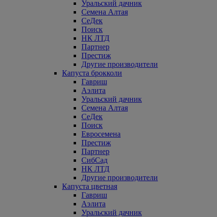
Уральский дачник
Семена Алтая
СеДек
Поиск
НК ЛТД
Партнер
Престиж
Другие производители
Капуста брокколи
Гавриш
Аэлита
Уральский дачник
Семена Алтая
СеДек
Поиск
Евросемена
Престиж
Партнер
СибСад
НК ЛТД
Другие производители
Капуста цветная
Гавриш
Аэлита
Уральский дачник