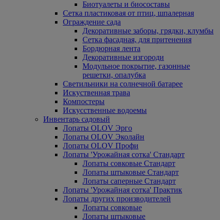
Биотуалеты и биосоставы
Сетка пластиковая от птиц, шпалерная
Ограждение сада
Декоративные заборы, грядки, клумбы
Сетка фасадная, для притенения
Бордюрная лента
Декоративные изгороди
Модульное покрытие, газонные
решетки, опалубка
Светильники на солнечной батарее
Искуственная трава
Компостеры
Искусственные водоемы
Инвентарь садовый
Лопаты OLOV Эрго
Лопаты OLOV Эколайн
Лопаты OLOV Профи
Лопаты 'Урожайная сотка' Стандарт
Лопаты совковые Стандарт
Лопаты штыковые Стандарт
Лопаты саперные Стандарт
Лопаты 'Урожайная сотка' Практик
Лопаты других производителей
Лопаты совковые
Лопаты штыковые