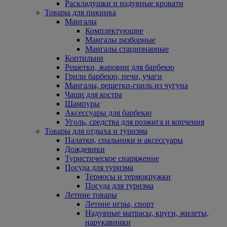
Раскладушки и надувные кровати
Товары для пикника
Мангалы
Комплектующие
Мангалы разборные
Мангалы стационарные
Коптильни
Решетки, жаровни для барбекю
Грили барбекю, печи, учаги
Мангалы, решетки-гриль из чугуна
Чаши для костра
Шампуры
Аксессуары для барбекю
Уголь, средства для розжига и копчения
Товары для отдыха и туризма
Палатки, спальники и аксессуары
Дождевики
Туристическое снаряжение
Посуда для туризма
Термосы и термокружки
Посуда для туризма
Летние товары
Летние игры, спорт
Надувные матрасы, круги, жилеты,
нарукавники