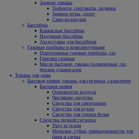
Зимние товары
Тюбинги, снегокаты, ледянки
Зимние игры, спорт
Сани-волокуши
Бассейны
Каркасные бассейны
Надувные бассейны
Аксессуары для бассейнов
Газовые приборы и комплектующие
Портативные газовые приборы, газ
Горелки газовые
Масло бытовое, смазка силиконовая, газ,
бензин д/зажигалок
Товары для дома
Бытовая химия, товары для гигиены, галантерея
Бытовая химия
Освежители воздуха
Чистящие средства
Средства для сантехники
Средства для кухни
Средства для стирки белья
Средства личной гигиены
Уход за телом
Мочалки, губки, принадлежности для
бани и сауны