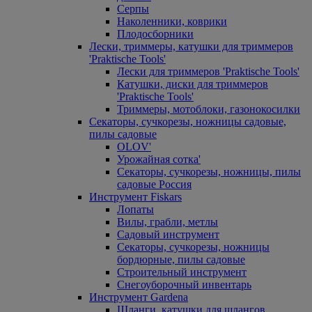
Серпы
Наколенники, коврики
Плодосборники
Лески, триммеры, катушки для триммеров
'Praktische Tools'
Лески для триммеров 'Praktische Tools'
Катушки, диски для триммеров
'Praktische Tools'
Триммеры, мотоблоки, газонокосилки
Секаторы, сучкорезы, ножницы садовые,
пилы садовые
OLOV'
Урожайная сотка'
Секаторы, сучкорезы, ножницы, пилы
садовые Россия
Инструмент Fiskars
Лопаты
Вилы, грабли, метлы
Садовый инструмент
Секаторы, сучкорезы, ножницы
бордюрные, пилы садовые
Строительный инструмент
Снегоуборочный инвентарь
Инструмент Gardena
Шланги, катушки для шлангов