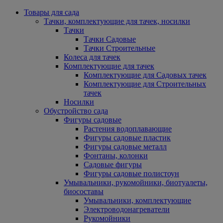
Товары для сада
Тачки, комплектующие для тачек, носилки
Тачки
Тачки Садовые
Тачки Строительные
Колеса для тачек
Комплектующие для тачек
Комплектующие для Садовых тачек
Комплектующие для Строительных
тачек
Носилки
Обустройство сада
Фигуры садовые
Растения водоплавающие
Фигуры садовые пластик
Фигуры садовые металл
Фонтаны, колонки
Садовые фигуры
Фигуры садовые полистоун
Умывальники, рукомойники, биотуалеты,
биосоставы
Умывальники, комплектующие
Электроводонагреватели
Рукомойники