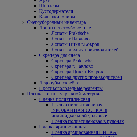
Арки
Шпалеры
Кустодержатели
Колышки, опоры
Снегоуборочный инвентарь
Лопаты снегоуборочные
Лопаты Praktische
Лопаты г.Павлово
Лопаты Цикл г.Ковров
Лопаты других производителей
Скрепера для снега
Скрепера Praktische
Скрепера г.Павлово
Скрепера Цикл г.Ковров
Скрепера других производителей
Ледорубы, скребки
Противогололедные реагенты
Пленка, тенты, укрывной материал
Пленка полиэтиленовая
Пленка полиэтиленовая
'УРОЖАЙНАЯ СОТКА' в
индивидуальной упаковке
Пленка полиэтиленовая в рулонах
Пленка армированная
Пленка армированная НИТКА