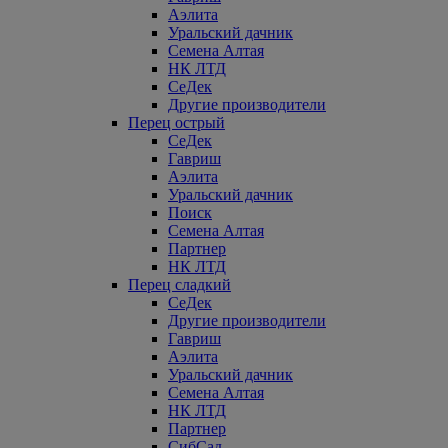
Аэлита
Уральский дачник
Семена Алтая
НК ЛТД
СеДек
Другие производители
Перец острый
СеДек
Гавриш
Аэлита
Уральский дачник
Поиск
Семена Алтая
Партнер
НК ЛТД
Перец сладкий
СеДек
Другие производители
Гавриш
Аэлита
Уральский дачник
Семена Алтая
НК ЛТД
Партнер
СибСад