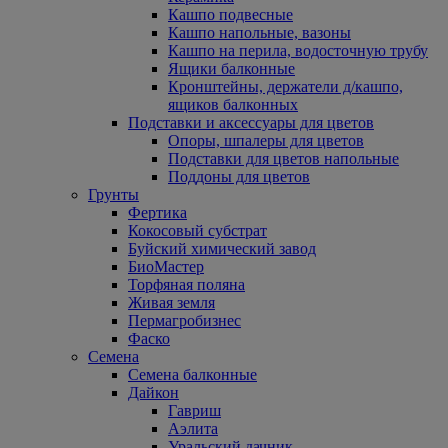
Кашпо подвесные
Кашпо напольные, вазоны
Кашпо на перила, водосточную трубу
Ящики балконные
Кронштейны, держатели д/кашпо,
ящиков балконных
Подставки и аксессуары для цветов
Опоры, шпалеры для цветов
Подставки для цветов напольные
Поддоны для цветов
Грунты
Фертика
Кокосовый субстрат
Буйский химический завод
БиоМастер
Торфяная поляна
Живая земля
Пермагробизнес
Фаско
Семена
Семена балконные
Дайкон
Гавриш
Аэлита
Уральский дачник