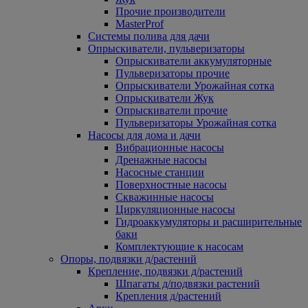
Прочие производители
MasterProf
Системы полива для дачи
Опрыскиватели, пульверизаторы
Опрыскиватели аккумуляторные
Пульверизаторы прочие
Опрыскиватели Урожайная сотка
Опрыскиватели Жук
Опрыскиватели прочие
Пульверизаторы Урожайная сотка
Насосы для дома и дачи
Вибрационные насосы
Дренажные насосы
Насосные станции
Поверхностные насосы
Скважинные насосы
Циркуляционные насосы
Гидроаккумуляторы и расширительные
баки
Комплектующие к насосам
Опоры, подвязки д/растений
Крепление, подвязки д/растений
Шпагаты д/подвязки растений
Крепления д/растений