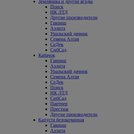
Земляника и другие ягоды
Поиск
НК ЛТД
Другие производители
Гавриш
Аэлита
Уральский дачник
Семена Алтая
СеДек
СибСад
Кабачок
Гавриш
Аэлита
Уральский дачник
Семена Алтая
СеДек
Поиск
НК ЛТД
СибСад
Партнер
Престиж
Другие производители
Капуста белокочанная
Гавриш
Аэлита