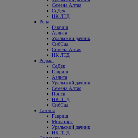
Семена Алтая
СеДек
НК ЛТД
Репа
Гавриш
Аэлита
Уральский дачник
СибСад
Семена Алтая
НК ЛТД
Редька
СеДек
Гавриш
Аэлита
Уральский дачник
Семена Алтая
Поиск
НК ЛТД
СибСад
Газоны
Гавриш
Мираторг
Уральский дачник
НК ЛТД