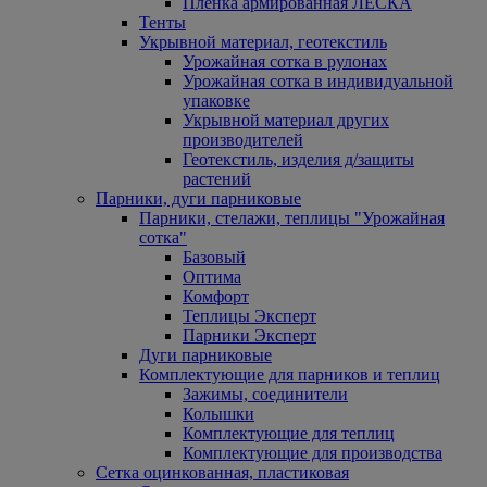
Пленка армированная ЛЕСКА
Тенты
Укрывной материал, геотекстиль
Урожайная сотка в рулонах
Урожайная сотка в индивидуальной
упаковке
Укрывной материал других
производителей
Геотекстиль, изделия д/защиты
растений
Парники, дуги парниковые
Парники, стелажи, теплицы "Урожайная
сотка"
Базовый
Оптима
Комфорт
Теплицы Эксперт
Парники Эксперт
Дуги парниковые
Комплектующие для парников и теплиц
Зажимы, соединители
Колышки
Комплектующие для теплиц
Комплектующие для производства
Сетка оцинкованная, пластиковая