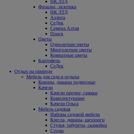
НК ЛТД
Физалис, экзотика
НК ЛТД
Аэлита
СеДек
Семена Алтая
Поиск
Цветы
Однолетние цветы
Многолетние цветы
Комнатные цветы
Картофель
СеДек
Отдых на природе
Мебель для сада и отдыха
Коконы, диваны подвесные
Качели
Качели прочие, гамаки
Комплектующие
Качели Ольса
Мебель садовая
Наборы садовой мебели
Кресла, диваны, шезлонги
Стулья, табуреты, скамейки
Столы