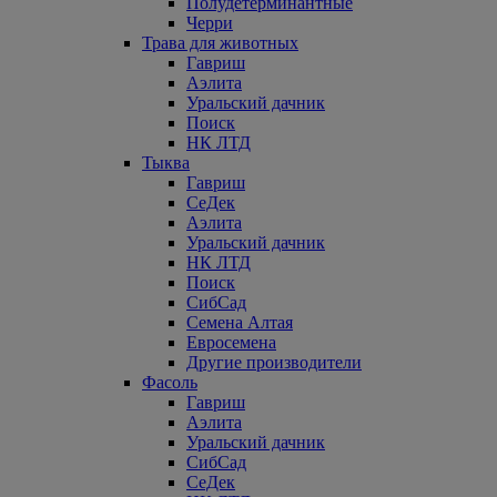
Полудетерминантные
Черри
Трава для животных
Гавриш
Аэлита
Уральский дачник
Поиск
НК ЛТД
Тыква
Гавриш
СеДек
Аэлита
Уральский дачник
НК ЛТД
Поиск
СибСад
Семена Алтая
Евросемена
Другие производители
Фасоль
Гавриш
Аэлита
Уральский дачник
СибСад
СеДек