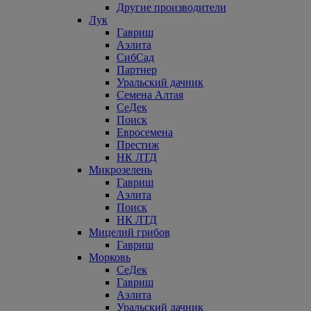
Другие производители
Лук
Гавриш
Аэлита
СибСад
Партнер
Уральский дачник
Семена Алтая
СеДек
Поиск
Евросемена
Престиж
НК ЛТД
Микрозелень
Гавриш
Аэлита
Поиск
НК ЛТД
Мицелий грибов
Гавриш
Морковь
СеДек
Гавриш
Аэлита
Уральский дачник