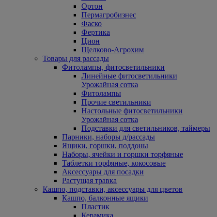
Ортон
Пермагробизнес
Фаско
Фертика
Цион
Щелково-Агрохим
Товары для рассады
Фитолампы, фитосветильники
Линейные фитосветильники
Урожайная сотка
Фитолампы
Прочие светильники
Настольные фитосветильники
Урожайная сотка
Подставки для светильников, таймеры
Парники, наборы д/рассады
Ящики, горшки, поддоны
Наборы, ячейки и горшки торфяные
Таблетки торфяные, кокосовые
Аксессуары для посадки
Растущая травка
Кашпо, подставки, аксессуары для цветов
Кашпо, балконные ящики
Пластик
Керамика