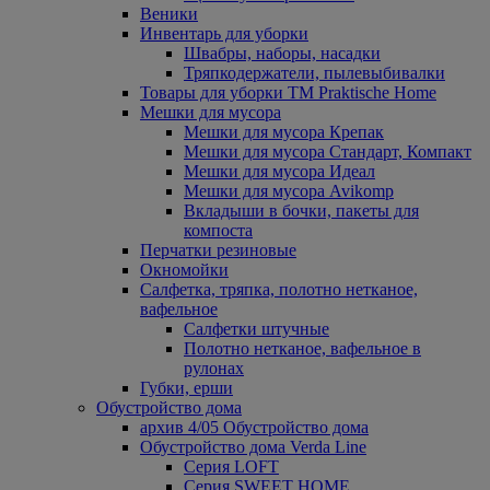
Веники
Инвентарь для уборки
Швабры, наборы, насадки
Тряпкодержатели, пылевыбивалки
Товары для уборки ТМ Praktische Home
Мешки для мусора
Мешки для мусора Крепак
Мешки для мусора Стандарт, Компакт
Мешки для мусора Идеал
Мешки для мусора Avikomp
Вкладыши в бочки, пакеты для
компоста
Перчатки резиновые
Окномойки
Салфетка, тряпка, полотно нетканое,
вафельное
Салфетки штучные
Полотно нетканое, вафельное в
рулонах
Губки, ерши
Обустройство дома
архив 4/05 Обустройство дома
Обустройство дома Verda Line
Серия LOFT
Серия SWEET HOME