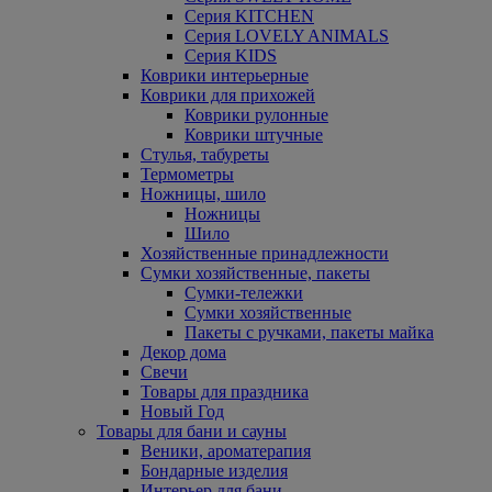
Серия KITCHEN
Серия LOVELY ANIMALS
Серия KIDS
Коврики интерьерные
Коврики для прихожей
Коврики рулонные
Коврики штучные
Стулья, табуреты
Термометры
Ножницы, шило
Ножницы
Шило
Хозяйственные принадлежности
Сумки хозяйственные, пакеты
Сумки-тележки
Сумки хозяйственные
Пакеты с ручками, пакеты майка
Декор дома
Свечи
Товары для праздника
Новый Год
Товары для бани и сауны
Веники, ароматерапия
Бондарные изделия
Интерьер для бани