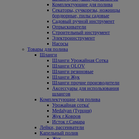
Комплектующие для полива
Секаторы, сучкорезы, ножницы
бордюрные, пилы садовые
Садовый ручной инструмент
Опрыскиватели
Строительный инструмент
Электроинструмент
Насосы
Товары для полива
Шланги
Шланги Урожайная Сотка
Шланги OLOV
Шланги резиновые
Шланги Жук
Шланги прочие производители
Аксессуары для использования
шлангов
Комплектующие для полива
Урожайная сотка'
Medalyan (Турция)
Жук г.Ковров
Исток г.Самара
Лейки, рассеиватели
Капельный полив
Жук