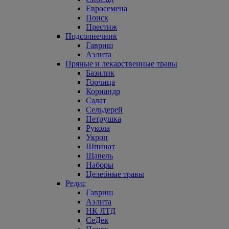
Евросемена
Поиск
Престиж
Подсолнечник
Гавриш
Аэлита
Пряные и лекарственные травы
Базилик
Горчица
Кориандр
Салат
Сельдерей
Петрушка
Рукола
Укроп
Шпинат
Щавель
Наборы
Целебные травы
Редис
Гавриш
Аэлита
НК ЛТД
СеДек