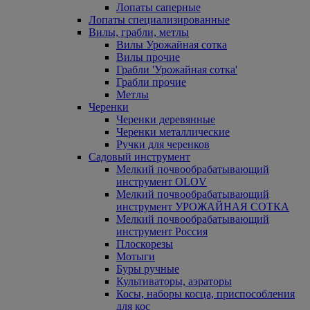
Лопаты саперные
Лопаты специализированные
Вилы, грабли, метлы
Вилы Урожайная сотка
Вилы прочие
Грабли 'Урожайная сотка'
Грабли прочие
Метлы
Черенки
Черенки деревянные
Черенки металлические
Ручки для черенков
Садовый инструмент
Мелкий почвообрабатывающий
инструмент OLOV
Мелкий почвообрабатывающий
инструмент УРОЖАЙНАЯ СОТКА
Мелкий почвообрабатывающий
инструмент Россия
Плоскорезы
Мотыги
Буры ручные
Культиваторы, аэраторы
Косы, наборы косца, приспособления
для кос