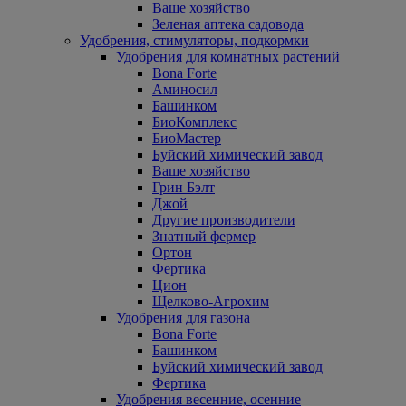
Ваше хозяйство
Зеленая аптека садовода
Удобрения, стимуляторы, подкормки
Удобрения для комнатных растений
Bona Forte
Аминосил
Башинком
БиоКомплекс
БиоМастер
Буйский химический завод
Ваше хозяйство
Грин Бэлт
Джой
Другие производители
Знатный фермер
Ортон
Фертика
Цион
Щелково-Агрохим
Удобрения для газона
Bona Forte
Башинком
Буйский химический завод
Фертика
Удобрения весенние, осенние