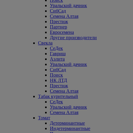
Поиск
Уральский дачник
СибСад
Семена Алтая
Престиж
Партнер
Евросемена
Другие производители
Свекла
СеДек
Гавриш
Аэлита
Уральский дачник
СибСад
Поиск
НК ЛТД
Престиж
Семена Алтая
Табак курительный
СеДек
Уральский дачник
Семена Алтая
Томат
Детерминантные
Индетерминантные