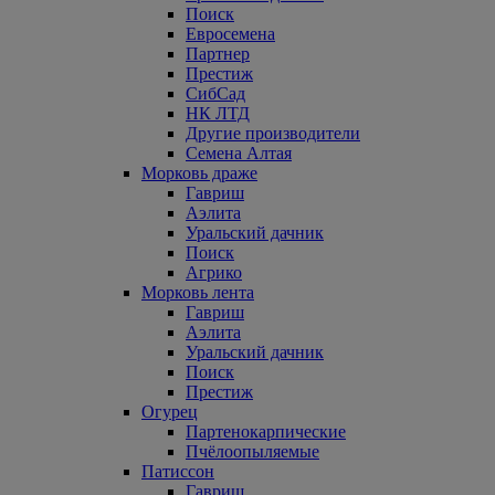
Поиск
Евросемена
Партнер
Престиж
СибСад
НК ЛТД
Другие производители
Семена Алтая
Морковь драже
Гавриш
Аэлита
Уральский дачник
Поиск
Агрико
Морковь лента
Гавриш
Аэлита
Уральский дачник
Поиск
Престиж
Огурец
Партенокарпические
Пчёлоопыляемые
Патиссон
Гавриш