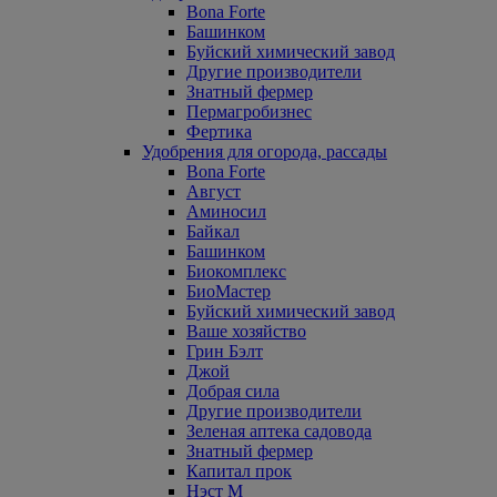
Bona Forte
Башинком
Буйский химический завод
Другие производители
Знатный фермер
Пермагробизнес
Фертика
Удобрения для огорода, рассады
Bona Forte
Август
Аминосил
Байкал
Башинком
Биокомплекс
БиоМастер
Буйский химический завод
Ваше хозяйство
Грин Бэлт
Джой
Добрая сила
Другие производители
Зеленая аптека садовода
Знатный фермер
Капитал прок
Нэст М