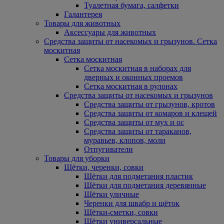
Туалетная бумага, салфетки
Галантерея
Товары для животных
Аксессуары для животных
Средства защиты от насекомых и грызунов. Сетка
москитная
Сетка москитная
Сетка москитная в наборах для
дверных и оконных проемов
Сетка москитная в рулонах
Средства защиты от насекомых и грызунов
Средства защиты от грызунов, кротов
Средства защиты от комаров и клещей
Средства защиты от мух и ос
Средства защиты от тараканов,
муравьев, клопов, моли
Отпугиватели
Товары для уборки
Щётки, черенки, совки
Щётки для подметания пластик
Щётки для подметания деревянные
Щётки уличные
Черенки для швабр и щёток
Щётки-сметки, совки
Щётки универсальные