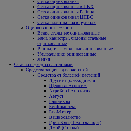
Сетка оцинкованная
Сетка оцинкованная в ПВХ
Сетка оцинкованная Рабица
Сетка оцинкованная ЦПВС
Сетка пластиковая в рулонах
Оцинкованные емкости
Ведра стальные оцинкованные
Баки, канистры, бидоны стальные
оцинкованные
Ванны, тазы стальные оцинкованные
Умывальники оцинкованные
Лейки
Семена и уход за растениями
Средства защиты для растений
Средства от болезней растений
Другие производители
Щелково Агрохим
АгроБиоТехнология
Август
Башинком
БиоКомплекс
БиоМастер
Ваше хозяйство
Грин Бэлт (Техноэкспорт)
Джой (Страда)