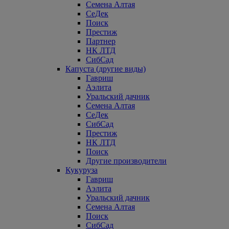
Семена Алтая
СеДек
Поиск
Престиж
Партнер
НК ЛТД
СибСад
Капуста (другие виды)
Гавриш
Аэлита
Уральский дачник
Семена Алтая
СеДек
СибСад
Престиж
НК ЛТД
Поиск
Другие производители
Кукуруза
Гавриш
Аэлита
Уральский дачник
Семена Алтая
Поиск
СибСад