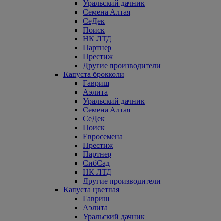
Уральский дачник
Семена Алтая
СеДек
Поиск
НК ЛТД
Партнер
Престиж
Другие производители
Капуста брокколи
Гавриш
Аэлита
Уральский дачник
Семена Алтая
СеДек
Поиск
Евросемена
Престиж
Партнер
СибСад
НК ЛТД
Другие производители
Капуста цветная
Гавриш
Аэлита
Уральский дачник