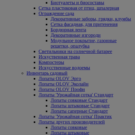
Биотуалеты и биосоставы
Сетка пластиковая от птиц, шпалерная
Ограждение сада
Декоративные заборы, грядки, клумбы
Сетка фасадная, для притенения
Бордюрная лента
Декоративные изгороди
Модульное покрытие, газонные
решетки, опалубка
Светильники на солнечной батарее
Искуственная трава
Компостеры
Искусственные водоемы
Инвентарь садовый
Лопаты OLOV Эрго
Лопаты OLOV Эколайн
Лопаты OLOV Профи
Лопаты 'Урожайная сотка' Стандарт
Лопаты совковые Стандарт
Лопаты штыковые Стандарт
Лопаты саперные Стандарт
Лопаты 'Урожайная сотка' Практик
Лопаты других производителей
Лопаты совковые
Лопаты штыковые