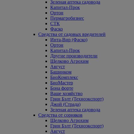
Зеленая аптека садовода
Капитал-Прок
Ортон
Пермагробизнес
СТК
Фаско
Средства от садовых вредителей
Инта-Вир (Фаско)
Ортон
Капитал-Прок
Другие производители
Щелково Агрохим
Август
Башинком
БиоКомплекс
БиоМастер
Бона форте
Ваше хозяйство
Грин Бэлт (Техноэкспорт)
Джой (Страда)
Зеленая аптека садовода
Средства от сорняков
Щелково Агрохим
Грин Бэлт (Техноэкспорт)
Август