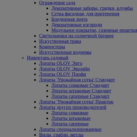
Ограждение сада
Декоративные заборы, грядки, клумбы
Сетка фасадная, для притенения
Бордюрная лента
Декоративные изгороди
Модульное покрытие, газонные решетки
Светильники на солнечной батарее
Искуственная трава
Компостеры
Искусственные водоемы
Инвентарь садовый
Лопаты OLOV Эрго
Лопаты OLOV Эколайн
Лопаты OLOV Профи
Лопаты 'Урожайная сотка' Стандарт
Лопаты совковые Стандарт
Лопаты штыковые Стандарт
Лопаты саперные Стандарт
Лопаты 'Урожайная сотка' Практик
Лопаты других производителей
Лопаты совковые
Лопаты штыковые
Лопаты саперные
Лопаты специализированные
Вилы, грабли, метлы