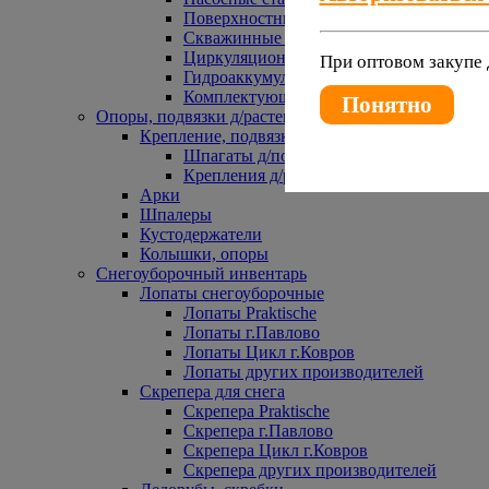
Поверхностные насосы
Скважинные насосы
Циркуляционные насосы
При оптовом закупе 
Гидроаккумуляторы и расширительные 
Комплектующие к насосам
Понятно
Опоры, подвязки д/растений
Крепление, подвязки д/растений
Шпагаты д/подвязки растений
Крепления д/растений
Арки
Шпалеры
Кустодержатели
Колышки, опоры
Снегоуборочный инвентарь
Лопаты снегоуборочные
Лопаты Praktische
Лопаты г.Павлово
Лопаты Цикл г.Ковров
Лопаты других производителей
Скрепера для снега
Скрепера Praktische
Скрепера г.Павлово
Скрепера Цикл г.Ковров
Скрепера других производителей