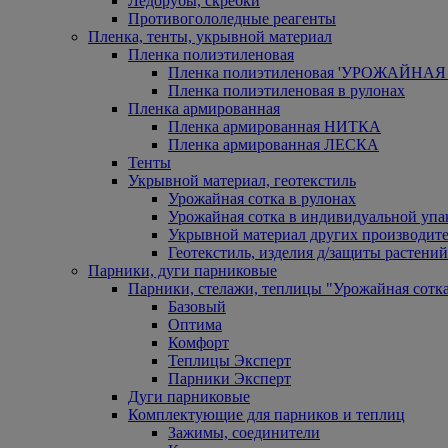
Ледорубы, скребки
Противогололедные реагенты
Пленка, тенты, укрывной материал
Пленка полиэтиленовая
Пленка полиэтиленовая 'УРОЖАЙНАЯ 
Пленка полиэтиленовая в рулонах
Пленка армированная
Пленка армированная НИТКА
Пленка армированная ЛЕСКА
Тенты
Укрывной материал, геотекстиль
Урожайная сотка в рулонах
Урожайная сотка в индивидуальной упа
Укрывной материал других производит
Геотекстиль, изделия д/защиты растений
Парники, дуги парниковые
Парники, стелажи, теплицы "Урожайная сотк
Базовый
Оптима
Комфорт
Теплицы Эксперт
Парники Эксперт
Дуги парниковые
Комплектующие для парников и теплиц
Зажимы, соединители