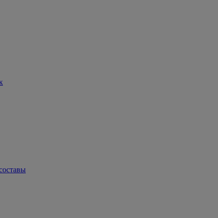
к
составы