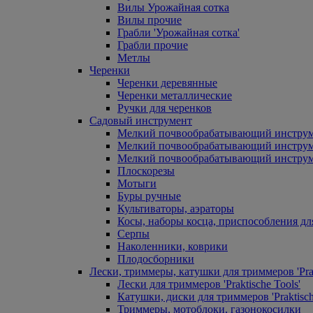
Вилы Урожайная сотка
Вилы прочие
Грабли 'Урожайная сотка'
Грабли прочие
Метлы
Черенки
Черенки деревянные
Черенки металлические
Ручки для черенков
Садовый инструмент
Мелкий почвообрабатывающий инстру
Мелкий почвообрабатывающий инст
Мелкий почвообрабатывающий инструм
Плоскорезы
Мотыги
Буры ручные
Культиваторы, аэраторы
Косы, наборы косца, приспособления дл
Серпы
Наколенники, коврики
Плодосборники
Лески, триммеры, катушки для триммеров 'Prak
Лески для триммеров 'Praktische Tools'
Катушки, диски для триммеров 'Praktisch
Триммеры, мотоблоки, газонокосилки