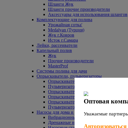
Шланги Жук
Шланги прочие производители
Аксессуары для использования шлангов
Комплектующие для полива
Урожайная сотка'
Medalyan (Турция)
Жук г.Ковров
Исток г.Самара
Лейки, рассеиватели
Капельный полив
Жук
Прочие производители
MasterProf
Системы полива для дачи
Опрыскиватели, пульверизаторы
Опрыскиватели аккумуляторные
Пульверизаторы прочие
Опрыскиватели Урожайная сотка
Опрыскиватели Жук
Оптовая комп
Опрыскиватели прочие
Пульверизаторы Урожайная сотка
Насосы для дома и дачи
Уважаемые партнеры,
Вибрационные насосы
Дренажные насосы
Авторизоваться
Насосные станции