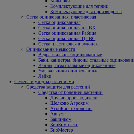
Колышки
Комплектующие для теплиц
Комплектующие для производства
Сетка оцинкованная, пластиковая
Сетка оцинкованная
Сетка оцинкованная в ПВХ
Сетка оцинкованная Рабица
Сетка оцинкованная ЦПВС
Сетка пластиковая в рулонах
Оцинкованные емкости
Ведра стальные оцинкованные
Баки, канистры, бидоны стальные оцинкован
Ванны, тазы стальные оцинкованные
Умывальники оцинкованные
Лейки
Семена и уход за растениями
Средства защиты для растений
Средства от болезней растений
Другие производители
Щелково Агрохим
АгроБиоТехнология
Август
Башинком
БиоКомплекс
БиоМастер