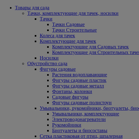
Товары для сада
Тачки, комплектующие для тачек, носилки
Тачки
Тачки Садовые
Тачки Строительные
Колеса для тачек
Комплектующие для тачек
Комплектующие для Садовых тачек
Комплектующие для Строительных таче
Носилки
Обустройство сада
Фигуры садовые
Растения водоплавающие
Фигуры садовые пластик
Фигуры садовые металл
Фонтаны, колонки
Садовые фигуры
Фигуры садовые полистоун
Умывальники, рукомойники, биотуалеты, био
Умывальники, комплектующие
Электроводонагреватели
Рукомойники
Биотуалеты и биосоставы
Сетка пластиковая от птиц, шпалерная