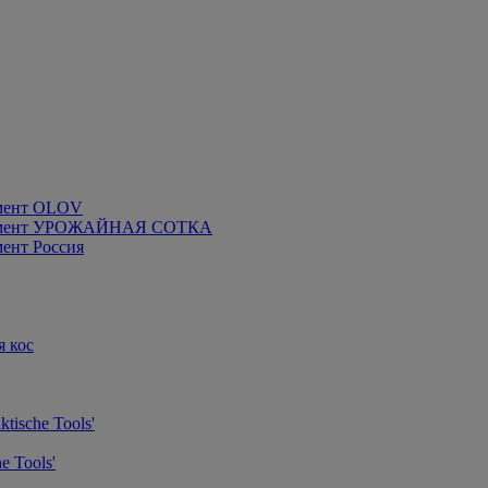
мент OLOV
румент УРОЖАЙНАЯ СОТКА
ент Россия
я кос
tische Tools'
e Tools'