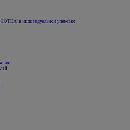
СОТКА' в индивидуальной упаковке
ковке
елей
а"