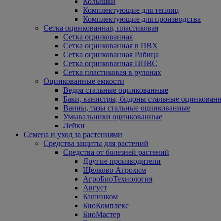
Колышки
Комплектующие для теплиц
Комплектующие для производства
Сетка оцинкованная, пластиковая
Сетка оцинкованная
Сетка оцинкованная в ПВХ
Сетка оцинкованная Рабица
Сетка оцинкованная ЦПВС
Сетка пластиковая в рулонах
Оцинкованные емкости
Ведра стальные оцинкованные
Баки, канистры, бидоны стальные оцинкован
Ванны, тазы стальные оцинкованные
Умывальники оцинкованные
Лейки
Семена и уход за растениями
Средства защиты для растений
Средства от болезней растений
Другие производители
Щелково Агрохим
АгроБиоТехнология
Август
Башинком
БиоКомплекс
БиоМастер