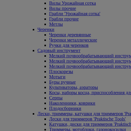
Вилы Урожайная сотка
Вилы прочие
Грабли 'Урожайная сотка'
Грабли прочие
Метлы
Черенки
Черенки деревянные
Черенки металлические
Ручки для черенков
Садовый инструмент
Мелкий почвообрабатывающий инстру
Мелкий почвообрабатывающий инст
Мелкий почвообрабатывающий инструм
Плоскорезы
Мотыги
Буры ручные
Культиваторы, аэраторы
Косы, наборы косца, приспособления дл
Серпы
Наколенники, коврики
Плодосборники
Лески, триммеры, катушки для триммеров 'Prak
Лески для триммеров 'Praktische Tools'
Катушки, диски для триммеров 'Praktisch
Триммеры, мотоблоки, газонокосилки