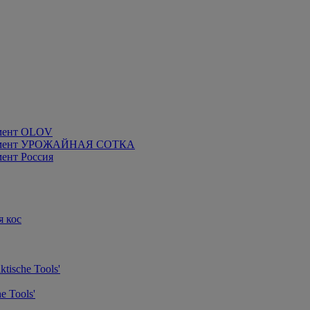
мент OLOV
румент УРОЖАЙНАЯ СОТКА
ент Россия
я кос
tische Tools'
e Tools'