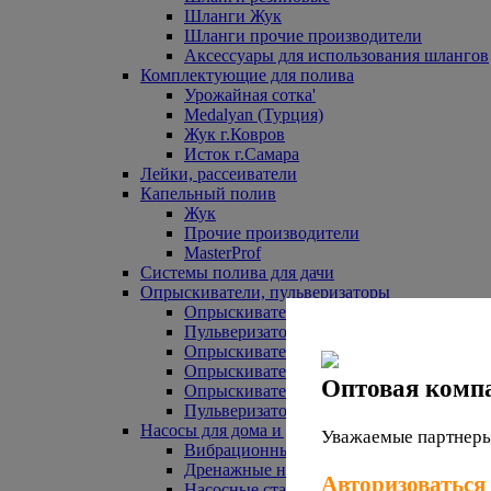
Шланги Жук
Шланги прочие производители
Аксессуары для использования шлангов
Комплектующие для полива
Урожайная сотка'
Medalyan (Турция)
Жук г.Ковров
Исток г.Самара
Лейки, рассеиватели
Капельный полив
Жук
Прочие производители
MasterProf
Системы полива для дачи
Опрыскиватели, пульверизаторы
Опрыскиватели аккумуляторные
Пульверизаторы прочие
Опрыскиватели Урожайная сотка
Опрыскиватели Жук
Оптовая комп
Опрыскиватели прочие
Пульверизаторы Урожайная сотка
Насосы для дома и дачи
Уважаемые партнеры,
Вибрационные насосы
Дренажные насосы
Авторизоваться
Насосные станции