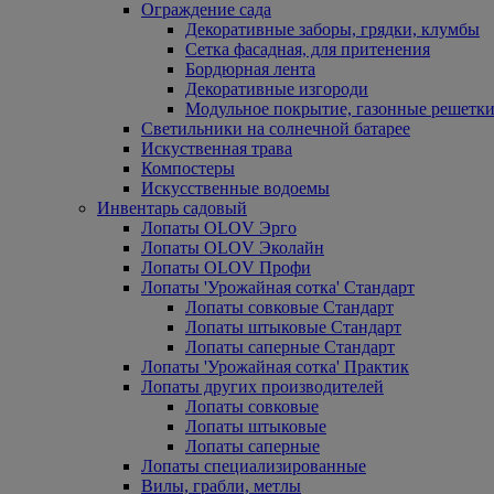
Ограждение сада
Декоративные заборы, грядки, клумбы
Сетка фасадная, для притенения
Бордюрная лента
Декоративные изгороди
Модульное покрытие, газонные решетки
Светильники на солнечной батарее
Искуственная трава
Компостеры
Искусственные водоемы
Инвентарь садовый
Лопаты OLOV Эрго
Лопаты OLOV Эколайн
Лопаты OLOV Профи
Лопаты 'Урожайная сотка' Стандарт
Лопаты совковые Стандарт
Лопаты штыковые Стандарт
Лопаты саперные Стандарт
Лопаты 'Урожайная сотка' Практик
Лопаты других производителей
Лопаты совковые
Лопаты штыковые
Лопаты саперные
Лопаты специализированные
Вилы, грабли, метлы