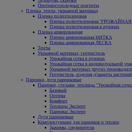
Ледорубы, скребки
Противогололедные реагенты
Пленка, тенты, укрывной материал
Пленка полиэтиленовая
Пленка полиэтиленовая 'УРОЖАЙНАЯ 
Пленка полиэтиленовая в рулонах
Пленка армированная
Пленка армированная НИТКА
Пленка армированная ЛЕСКА
Тенты
Укрывной материал, геотекстиль
Урожайная сотка в рулонах
Урожайная сотка в индивидуальной упа
Укрывной материал других производит
Геотекстиль, изделия д/защиты растений
Парники, дуги парниковые
Парники, стелажи, теплицы "Урожайная сотк
Базовый
Оптима
Комфорт
Теплицы Эксперт
Парники Эксперт
Дуги парниковые
Комплектующие для парников и теплиц
Зажимы, соединители