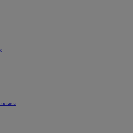
к
составы