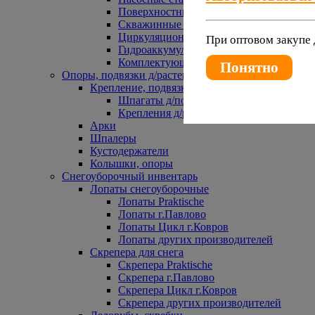
Поверхностные насосы
Скважинные насосы
Циркуляционные насосы
При оптовом закупе 
Гидроаккумуляторы и расширительные 
Комплектующие к насосам
Понятно
Опоры, подвязки д/растений
Крепление, подвязки д/растений
Шпагаты д/подвязки растений
Крепления д/растений
Арки
Шпалеры
Кустодержатели
Колышки, опоры
Снегоуборочный инвентарь
Лопаты снегоуборочные
Лопаты Praktische
Лопаты г.Павлово
Лопаты Цикл г.Ковров
Лопаты других производителей
Скрепера для снега
Скрепера Praktische
Скрепера г.Павлово
Скрепера Цикл г.Ковров
Скрепера других производителей