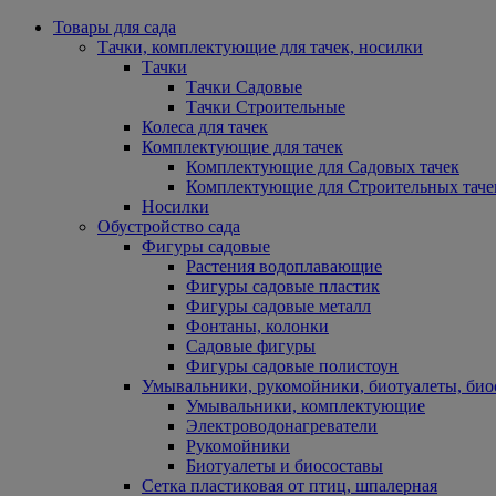
Товары для сада
Тачки, комплектующие для тачек, носилки
Тачки
Тачки Садовые
Тачки Строительные
Колеса для тачек
Комплектующие для тачек
Комплектующие для Садовых тачек
Комплектующие для Строительных таче
Носилки
Обустройство сада
Фигуры садовые
Растения водоплавающие
Фигуры садовые пластик
Фигуры садовые металл
Фонтаны, колонки
Садовые фигуры
Фигуры садовые полистоун
Умывальники, рукомойники, биотуалеты, био
Умывальники, комплектующие
Электроводонагреватели
Рукомойники
Биотуалеты и биосоставы
Сетка пластиковая от птиц, шпалерная