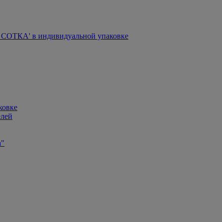
СОТКА' в индивидуальной упаковке
ковке
елей
а"