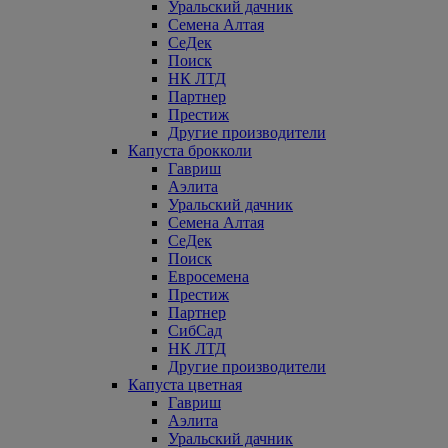
Уральский дачник
Семена Алтая
СеДек
Поиск
НК ЛТД
Партнер
Престиж
Другие производители
Капуста брокколи
Гавриш
Аэлита
Уральский дачник
Семена Алтая
СеДек
Поиск
Евросемена
Престиж
Партнер
СибСад
НК ЛТД
Другие производители
Капуста цветная
Гавриш
Аэлита
Уральский дачник