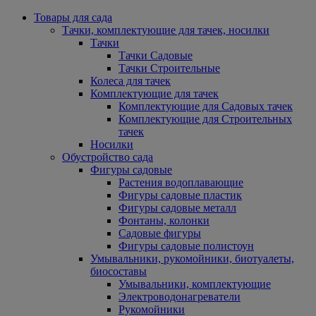
Товары для сада
Тачки, комплектующие для тачек, носилки
Тачки
Тачки Садовые
Тачки Строительные
Колеса для тачек
Комплектующие для тачек
Комплектующие для Садовых тачек
Комплектующие для Строительных
тачек
Носилки
Обустройство сада
Фигуры садовые
Растения водоплавающие
Фигуры садовые пластик
Фигуры садовые металл
Фонтаны, колонки
Садовые фигуры
Фигуры садовые полистоун
Умывальники, рукомойники, биотуалеты,
биосоставы
Умывальники, комплектующие
Электроводонагреватели
Рукомойники