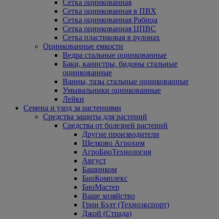
Сетка оцинкованная
Сетка оцинкованная в ПВХ
Сетка оцинкованная Рабица
Сетка оцинкованная ЦПВС
Сетка пластиковая в рулонах
Оцинкованные емкости
Ведра стальные оцинкованные
Баки, канистры, бидоны стальные
оцинкованные
Ванны, тазы стальные оцинкованные
Умывальники оцинкованные
Лейки
Семена и уход за растениями
Средства защиты для растений
Средства от болезней растений
Другие производители
Щелково Агрохим
АгроБиоТехнология
Август
Башинком
БиоКомплекс
БиоМастер
Ваше хозяйство
Грин Бэлт (Техноэкспорт)
Джой (Страда)