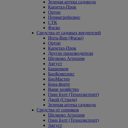
Зеленая аптека садовода
Капитал-Прок
Ортон
Пермагробизнес
СТК
Фаско
Средства от садовых вредителей
Инта-Вир (Фаско)
Ортон
Капитал-Прок
Другие производители
Щелково Агрохим
Август
Башинком
БиоКомплекс
БиоМастер
Бона форте
Ваше хозяйство
Грин Бэлт (Техноэкспорт)
Джой (Страда)
Зеленая аптека садовода
Средства от сорняков
Щелково Агрохим
Грин Бэлт (Техноэкспорт)
Август