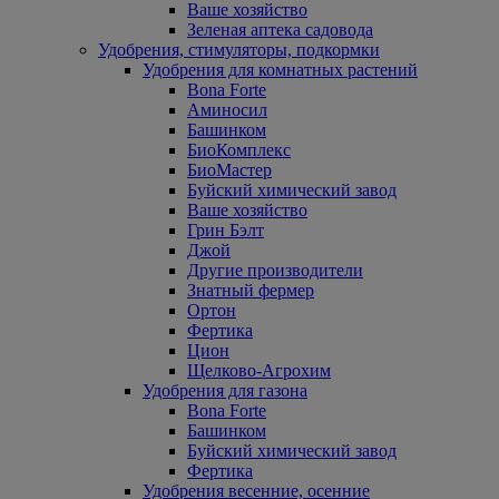
Ваше хозяйство
Зеленая аптека садовода
Удобрения, стимуляторы, подкормки
Удобрения для комнатных растений
Bona Forte
Аминосил
Башинком
БиоКомплекс
БиоМастер
Буйский химический завод
Ваше хозяйство
Грин Бэлт
Джой
Другие производители
Знатный фермер
Ортон
Фертика
Цион
Щелково-Агрохим
Удобрения для газона
Bona Forte
Башинком
Буйский химический завод
Фертика
Удобрения весенние, осенние