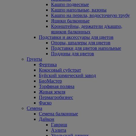
Кашпо подвесные
Кашпо напольные, вазоны
Кашпо на перила, водосточную трубу
Ящики балконные
Кронштейны, держатели д/кашпо,
ящиков балконных
Подставки и аксессуары для цветов
Опоры, шпалеры для цветов
Подставки для цветов напольные
Поддоны для цветов
Грунты
Фертика
Кокосовый субстрат
Буйский химический завод
БиоМастер
Торфяная поляна
Живая земля
Пермагробизнес
Фаско
Семена
Семена балконные
Дайкон
Гавриш
Аэлита
Уральский дачник