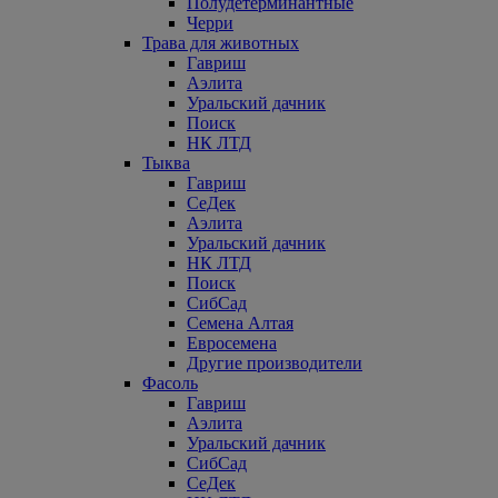
Полудетерминантные
Черри
Трава для животных
Гавриш
Аэлита
Уральский дачник
Поиск
НК ЛТД
Тыква
Гавриш
СеДек
Аэлита
Уральский дачник
НК ЛТД
Поиск
СибСад
Семена Алтая
Евросемена
Другие производители
Фасоль
Гавриш
Аэлита
Уральский дачник
СибСад
СеДек