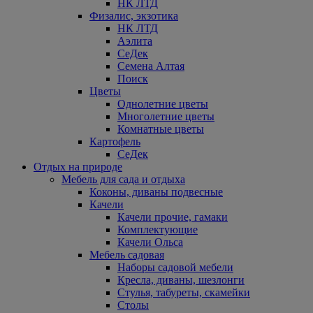
НК ЛТД
Физалис, экзотика
НК ЛТД
Аэлита
СеДек
Семена Алтая
Поиск
Цветы
Однолетние цветы
Многолетние цветы
Комнатные цветы
Картофель
СеДек
Отдых на природе
Мебель для сада и отдыха
Коконы, диваны подвесные
Качели
Качели прочие, гамаки
Комплектующие
Качели Ольса
Мебель садовая
Наборы садовой мебели
Кресла, диваны, шезлонги
Стулья, табуреты, скамейки
Столы