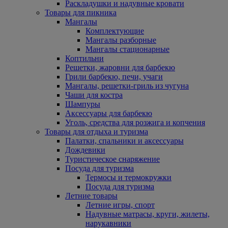
Раскладушки и надувные кровати
Товары для пикника
Мангалы
Комплектующие
Мангалы разборные
Мангалы стационарные
Коптильни
Решетки, жаровни для барбекю
Грили барбекю, печи, учаги
Мангалы, решетки-гриль из чугуна
Чаши для костра
Шампуры
Аксессуары для барбекю
Уголь, средства для розжига и копчения
Товары для отдыха и туризма
Палатки, спальники и аксессуары
Дождевики
Туристическое снаряжение
Посуда для туризма
Термосы и термокружки
Посуда для туризма
Летние товары
Летние игры, спорт
Надувные матрасы, круги, жилеты,
нарукавники