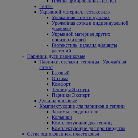
Пленка армированная ЛЕСКА
Тенты
Укрывной материал, геотекстиль
Урожайная сотка в рулонах
Урожайная сотка в индивидуальной
упаковке
Укрывной материал других
производителей
Геотекстиль, изделия д/защиты
растений
Парники, дуги парниковые
Парники, стелажи, теплицы "Урожайная
сотка"
Базовый
Оптима
Комфорт
Теплицы Эксперт
Парники Эксперт
Дуги парниковые
Комплектующие для парников и теплиц
Зажимы, соединители
Колышки
Комплектующие для теплиц
Комплектующие для производства
Сетка оцинкованная, пластиковая