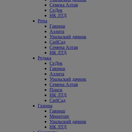
Семена Алтая
СеДек
НК ЛТД
Репа
Гавриш
Аэлита
Уральский дачник
СибСад
Семена Алтая
НК ЛТД
Редька
СеДек
Гавриш
Аэлита
Уральский дачник
Семена Алтая
Поиск
НК ЛТД
СибСад
Газоны
Гавриш
Мираторг
Уральский дачник
НК ЛТД