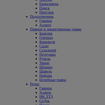
Евросемена
Поиск
Престиж
Подсолнечник
Гавриш
Аэлита
Пряные и лекарственные травы
Базилик
Горчица
Кориандр
Салат
Сельдерей
Петрушка
Рукола
Укроп
Шпинат
Щавель
Наборы
Целебные травы
Редис
Гавриш
Аэлита
НК ЛТД
СеДек