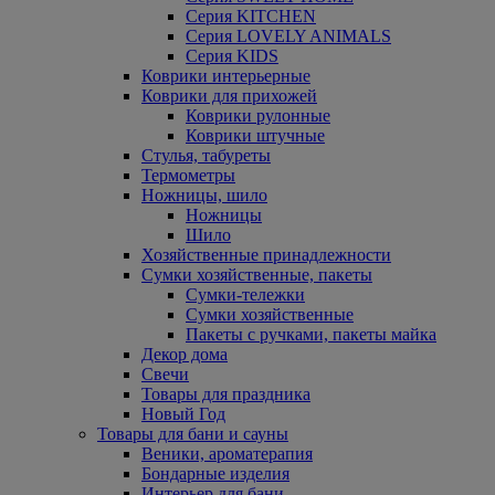
Серия KITCHEN
Серия LOVELY ANIMALS
Серия KIDS
Коврики интерьерные
Коврики для прихожей
Коврики рулонные
Коврики штучные
Стулья, табуреты
Термометры
Ножницы, шило
Ножницы
Шило
Хозяйственные принадлежности
Сумки хозяйственные, пакеты
Сумки-тележки
Сумки хозяйственные
Пакеты с ручками, пакеты майка
Декор дома
Свечи
Товары для праздника
Новый Год
Товары для бани и сауны
Веники, ароматерапия
Бондарные изделия
Интерьер для бани