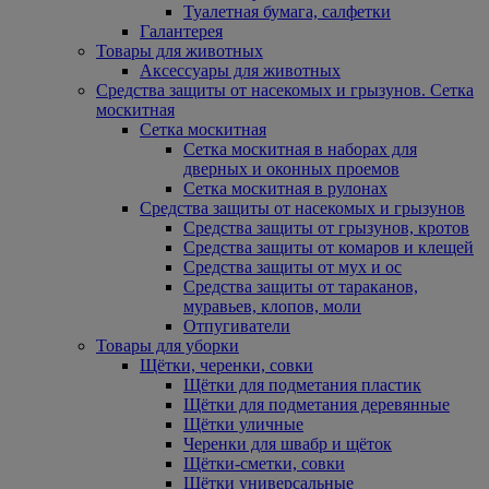
Туалетная бумага, салфетки
Галантерея
Товары для животных
Аксессуары для животных
Средства защиты от насекомых и грызунов. Сетка
москитная
Сетка москитная
Сетка москитная в наборах для
дверных и оконных проемов
Сетка москитная в рулонах
Средства защиты от насекомых и грызунов
Средства защиты от грызунов, кротов
Средства защиты от комаров и клещей
Средства защиты от мух и ос
Средства защиты от тараканов,
муравьев, клопов, моли
Отпугиватели
Товары для уборки
Щётки, черенки, совки
Щётки для подметания пластик
Щётки для подметания деревянные
Щётки уличные
Черенки для швабр и щёток
Щётки-сметки, совки
Щётки универсальные