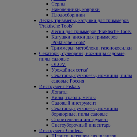
Серпы
Наколенники, коврики
Плодосборники
Лески, триммеры, катушки для триммеров
'Praktische Tools'
Лески для триммеров 'Praktische Tools'
Катушки, диски для триммеров
'Praktische Tools'
Триммеры, мотоблоки, газонокосилки
Секаторы, сучкорезы, ножницы садовые,
пилы садовые
OLOV'
Урожайная сотка'
Секаторы, сучкорезы, ножницы, пилы
садовые Россия
Инструмент Fiskars
Лопаты
Вилы, грабли, метлы
Садовый инструмент
Секаторы, сучкорезы, ножницы
бордюрные, пилы садовые
Строительный инструмент
Снегоуборочный инвентарь
Инструмент Gardena
Шланги, катушки для шлангов