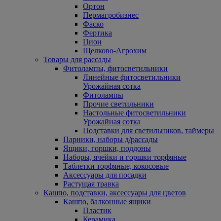
Ортон
Пермагробизнес
Фаско
Фертика
Цион
Щелково-Агрохим
Товары для рассады
Фитолампы, фитосветильники
Линейные фитосветильники
Урожайная сотка
Фитолампы
Прочие светильники
Настольные фитосветильники
Урожайная сотка
Подставки для светильников, таймеры
Парники, наборы д/рассады
Ящики, горшки, поддоны
Наборы, ячейки и горшки торфяные
Таблетки торфяные, кокосовые
Аксессуары для посадки
Растущая травка
Кашпо, подставки, аксессуары для цветов
Кашпо, балконные ящики
Пластик
Керамика