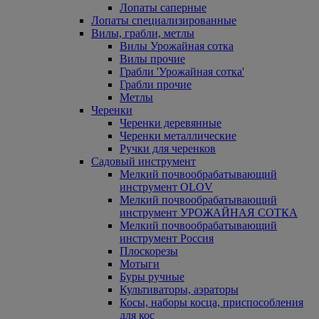
Лопаты саперные
Лопаты специализированные
Вилы, грабли, метлы
Вилы Урожайная сотка
Вилы прочие
Грабли 'Урожайная сотка'
Грабли прочие
Метлы
Черенки
Черенки деревянные
Черенки металлические
Ручки для черенков
Садовый инструмент
Мелкий почвообрабатывающий
инструмент OLOV
Мелкий почвообрабатывающий
инструмент УРОЖАЙНАЯ СОТКА
Мелкий почвообрабатывающий
инструмент Россия
Плоскорезы
Мотыги
Буры ручные
Культиваторы, аэраторы
Косы, наборы косца, приспособления
для кос