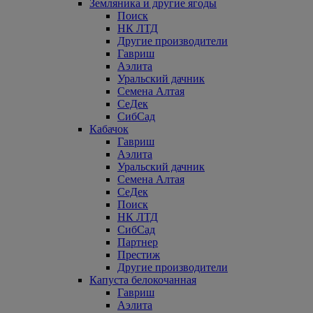
Земляника и другие ягоды
Поиск
НК ЛТД
Другие производители
Гавриш
Аэлита
Уральский дачник
Семена Алтая
СеДек
СибСад
Кабачок
Гавриш
Аэлита
Уральский дачник
Семена Алтая
СеДек
Поиск
НК ЛТД
СибСад
Партнер
Престиж
Другие производители
Капуста белокочанная
Гавриш
Аэлита