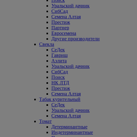
Поиск
Уральский дачник
СибСад
Семена Алтая
Престиж
Партнер
Евросемена
Другие производители
Свекла
СеДек
Гавриш
Аэлита
Уральский дачник
СибСад
Поиск
НК ЛТД
Престиж
Семена Алтая
Табак курительный
СеДек
Уральский дачник
Семена Алтая
Томат
Детерминантные
Индетерминантные