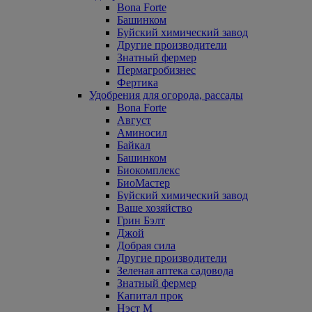
Bona Forte
Башинком
Буйский химический завод
Другие производители
Знатный фермер
Пермагробизнес
Фертика
Удобрения для огорода, рассады
Bona Forte
Август
Аминосил
Байкал
Башинком
Биокомплекс
БиоМастер
Буйский химический завод
Ваше хозяйство
Грин Бэлт
Джой
Добрая сила
Другие производители
Зеленая аптека садовода
Знатный фермер
Капитал прок
Нэст М