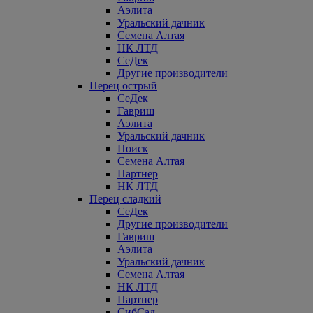
Аэлита
Уральский дачник
Семена Алтая
НК ЛТД
СеДек
Другие производители
Перец острый
СеДек
Гавриш
Аэлита
Уральский дачник
Поиск
Семена Алтая
Партнер
НК ЛТД
Перец сладкий
СеДек
Другие производители
Гавриш
Аэлита
Уральский дачник
Семена Алтая
НК ЛТД
Партнер
СибСад