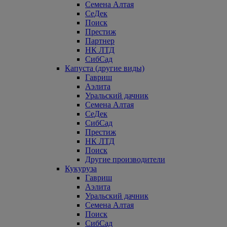
Семена Алтая
СеДек
Поиск
Престиж
Партнер
НК ЛТД
СибСад
Капуста (другие виды)
Гавриш
Аэлита
Уральский дачник
Семена Алтая
СеДек
СибСад
Престиж
НК ЛТД
Поиск
Другие производители
Кукуруза
Гавриш
Аэлита
Уральский дачник
Семена Алтая
Поиск
СибСад