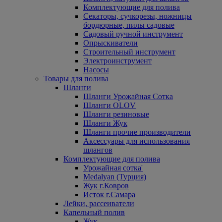
Комплектующие для полива
Секаторы, сучкорезы, ножницы
бордюрные, пилы садовые
Садовый ручной инструмент
Опрыскиватели
Строительный инструмент
Электроинструмент
Насосы
Товары для полива
Шланги
Шланги Урожайная Сотка
Шланги OLOV
Шланги резиновые
Шланги Жук
Шланги прочие производители
Аксессуары для использования
шлангов
Комплектующие для полива
Урожайная сотка'
Medalyan (Турция)
Жук г.Ковров
Исток г.Самара
Лейки, рассеиватели
Капельный полив
Жук