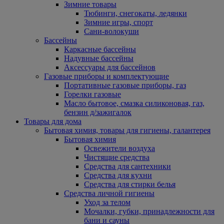
Зимние товары
Тюбинги, снегокаты, ледянки
Зимние игры, спорт
Сани-волокуши
Бассейны
Каркасные бассейны
Надувные бассейны
Аксессуары для бассейнов
Газовые приборы и комплектующие
Портативные газовые приборы, газ
Горелки газовые
Масло бытовое, смазка силиконовая, газ,
бензин д/зажигалок
Товары для дома
Бытовая химия, товары для гигиены, галантерея
Бытовая химия
Освежители воздуха
Чистящие средства
Средства для сантехники
Средства для кухни
Средства для стирки белья
Средства личной гигиены
Уход за телом
Мочалки, губки, принадлежности для
бани и сауны