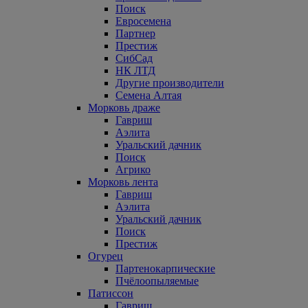
Поиск
Евросемена
Партнер
Престиж
СибСад
НК ЛТД
Другие производители
Семена Алтая
Морковь драже
Гавриш
Аэлита
Уральский дачник
Поиск
Агрико
Морковь лента
Гавриш
Аэлита
Уральский дачник
Поиск
Престиж
Огурец
Партенокарпические
Пчёлоопыляемые
Патиссон
Гавриш