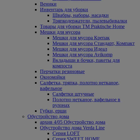
Веники
Инвентарь для уборки
Швабры, наборы, насадки
Тряпкодержатели, пылевыбивалки
Товары для уборки ТМ Praktische Home
Мешки для мусора
Мешки для мусора Крепак
Мешки для мусора Стандарт, Компакт
Мешки для мусора Идеал
Мешки для мусора Avikomp
Вкладыши в бочки, пакеты для
компоста
Перчатки резиновые
Окномойки
Салфетка, тряпка, полотно нетканое,
вафельное
Салфетки штучные
Полотно нетканое, вафельное в
рулонах
Губки, ерши
Обустройство дома
архив 4/05 Обустройство дома
Обустройство дома Verda Line
Серия LOFT
Серия SWEET HOME