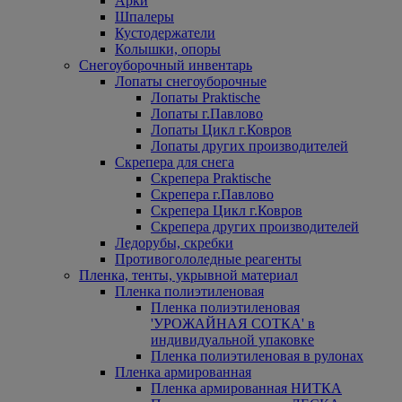
Арки
Шпалеры
Кустодержатели
Колышки, опоры
Снегоуборочный инвентарь
Лопаты снегоуборочные
Лопаты Praktische
Лопаты г.Павлово
Лопаты Цикл г.Ковров
Лопаты других производителей
Скрепера для снега
Скрепера Praktische
Скрепера г.Павлово
Скрепера Цикл г.Ковров
Скрепера других производителей
Ледорубы, скребки
Противогололедные реагенты
Пленка, тенты, укрывной материал
Пленка полиэтиленовая
Пленка полиэтиленовая
'УРОЖАЙНАЯ СОТКА' в
индивидуальной упаковке
Пленка полиэтиленовая в рулонах
Пленка армированная
Пленка армированная НИТКА