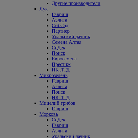
Другие производители
Лук
Гавриш
Аэлита
СибСад
Партнер
Уральский дачник
Семена Алтая
СеДек
Поиск
Евросемена
Престиж
НК ЛТД
Микрозелень
Гавриш
Аэлита
Поиск
НК ЛТД
Мицелий грибов
Гавриш
Морковь
СеДек
Гавриш
Аэлита
Уральский дачник