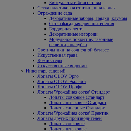
Биотуалеты и биосоставы
Сетка пластиковая от птиц, шпалерная
Ограждение сада
Декоративные заборы, грядки, клумбы
Сетка фасадная, для притенения
Бордюрная лента
Декоративные изгороди
Модульное покрытие, газонные
решетки, опалубка
Светильники на солнечной батарее
Искуственная трава
Компостеры
Искусственные водоемы
Инвентарь садовый
Лопаты OLOV Эрго
Лопаты OLOV Эколайн
Лопаты OLOV Профи
Лопаты 'Урожайная сотка' Стандарт
Лопаты совковые Стандарт
Лопаты штыковые Стандарт
Лопаты саперные Стандарт
Лопаты 'Урожайная сотка' Практик
Лопаты других производителей
Лопаты совковые
Лопаты штыковые