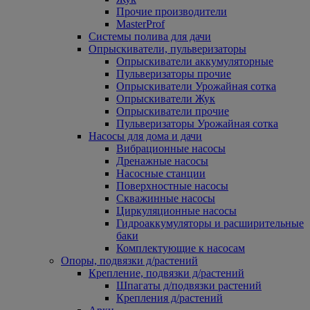
Прочие производители
MasterProf
Системы полива для дачи
Опрыскиватели, пульверизаторы
Опрыскиватели аккумуляторные
Пульверизаторы прочие
Опрыскиватели Урожайная сотка
Опрыскиватели Жук
Опрыскиватели прочие
Пульверизаторы Урожайная сотка
Насосы для дома и дачи
Вибрационные насосы
Дренажные насосы
Насосные станции
Поверхностные насосы
Скважинные насосы
Циркуляционные насосы
Гидроаккумуляторы и расширительные
баки
Комплектующие к насосам
Опоры, подвязки д/растений
Крепление, подвязки д/растений
Шпагаты д/подвязки растений
Крепления д/растений