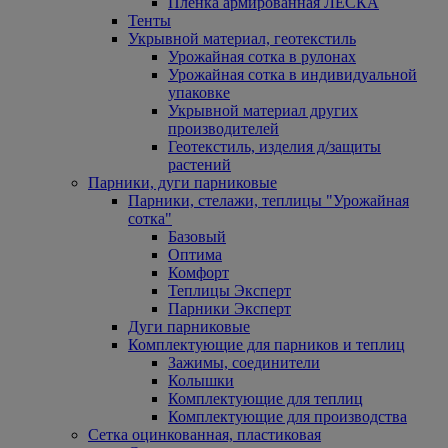
Пленка армированная ЛЕСКА
Тенты
Укрывной материал, геотекстиль
Урожайная сотка в рулонах
Урожайная сотка в индивидуальной
упаковке
Укрывной материал других
производителей
Геотекстиль, изделия д/защиты
растений
Парники, дуги парниковые
Парники, стелажи, теплицы "Урожайная
сотка"
Базовый
Оптима
Комфорт
Теплицы Эксперт
Парники Эксперт
Дуги парниковые
Комплектующие для парников и теплиц
Зажимы, соединители
Колышки
Комплектующие для теплиц
Комплектующие для производства
Сетка оцинкованная, пластиковая