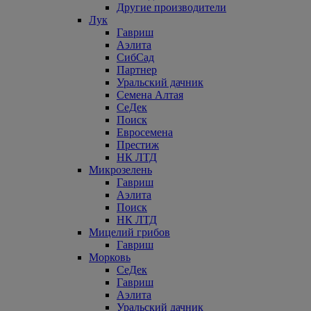
Другие производители
Лук
Гавриш
Аэлита
СибСад
Партнер
Уральский дачник
Семена Алтая
СеДек
Поиск
Евросемена
Престиж
НК ЛТД
Микрозелень
Гавриш
Аэлита
Поиск
НК ЛТД
Мицелий грибов
Гавриш
Морковь
СеДек
Гавриш
Аэлита
Уральский дачник