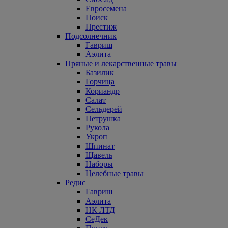
Евросемена
Поиск
Престиж
Подсолнечник
Гавриш
Аэлита
Пряные и лекарственные травы
Базилик
Горчица
Кориандр
Салат
Сельдерей
Петрушка
Рукола
Укроп
Шпинат
Щавель
Наборы
Целебные травы
Редис
Гавриш
Аэлита
НК ЛТД
СеДек