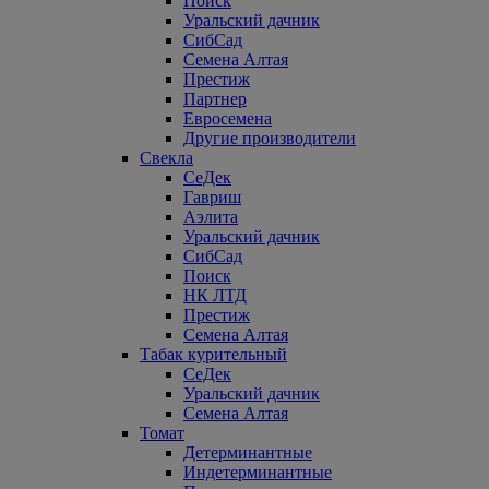
Поиск
Уральский дачник
СибСад
Семена Алтая
Престиж
Партнер
Евросемена
Другие производители
Свекла
СеДек
Гавриш
Аэлита
Уральский дачник
СибСад
Поиск
НК ЛТД
Престиж
Семена Алтая
Табак курительный
СеДек
Уральский дачник
Семена Алтая
Томат
Детерминантные
Индетерминантные