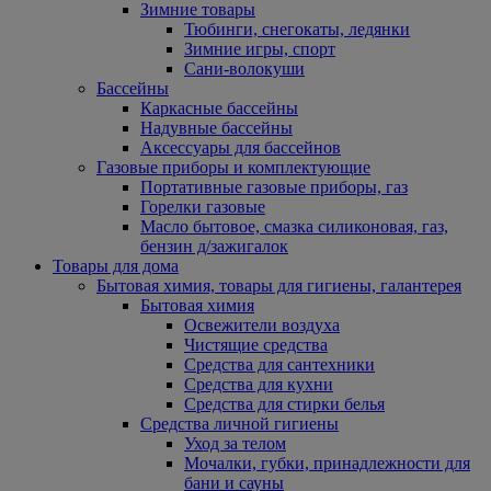
Зимние товары
Тюбинги, снегокаты, ледянки
Зимние игры, спорт
Сани-волокуши
Бассейны
Каркасные бассейны
Надувные бассейны
Аксессуары для бассейнов
Газовые приборы и комплектующие
Портативные газовые приборы, газ
Горелки газовые
Масло бытовое, смазка силиконовая, газ,
бензин д/зажигалок
Товары для дома
Бытовая химия, товары для гигиены, галантерея
Бытовая химия
Освежители воздуха
Чистящие средства
Средства для сантехники
Средства для кухни
Средства для стирки белья
Средства личной гигиены
Уход за телом
Мочалки, губки, принадлежности для
бани и сауны