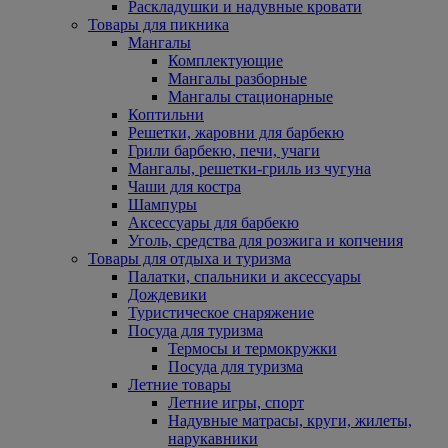
Раскладушки и надувные кровати
Товары для пикника
Мангалы
Комплектующие
Мангалы разборные
Мангалы стационарные
Коптильни
Решетки, жаровни для барбекю
Грили барбекю, печи, учаги
Мангалы, решетки-гриль из чугуна
Чаши для костра
Шампуры
Аксессуары для барбекю
Уголь, средства для розжига и копчения
Товары для отдыха и туризма
Палатки, спальники и аксессуары
Дождевики
Туристическое снаряжение
Посуда для туризма
Термосы и термокружки
Посуда для туризма
Летние товары
Летние игры, спорт
Надувные матрасы, круги, жилеты,
нарукавники