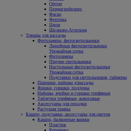
Ортон
Пермагробизнес
Фаско
Фертика
Цион
Щелково-Агрохим
Товары для рассады
Фитолампы, фитосветильники
Линейные фитосветильники
Урожайная сотка
Фитолампы
Прочие светильники
Настольные фитосветильники
Урожайная сотка
Подставки для светильников, таймеры
Парники, наборы д/рассады
Ящики, горшки, поддоны
Наборы, ячейки и горшки торфяные
Таблетки торфяные, кокосовые
Аксессуары для посадки
Растущая травка
Кашпо, подставки, аксессуары для цветов
Кашпо, балконные ящики
Пластик
Керамика