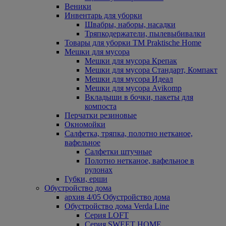
Веники
Инвентарь для уборки
Швабры, наборы, насадки
Тряпкодержатели, пылевыбивалки
Товары для уборки ТМ Praktische Home
Мешки для мусора
Мешки для мусора Крепак
Мешки для мусора Стандарт, Компакт
Мешки для мусора Идеал
Мешки для мусора Avikomp
Вкладыши в бочки, пакеты для
компоста
Перчатки резиновые
Окномойки
Салфетка, тряпка, полотно нетканое,
вафельное
Салфетки штучные
Полотно нетканое, вафельное в
рулонах
Губки, ерши
Обустройство дома
архив 4/05 Обустройство дома
Обустройство дома Verda Line
Серия LOFT
Серия SWEET HOME