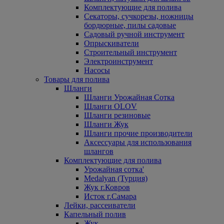
Комплектующие для полива
Секаторы, сучкорезы, ножницы
бордюрные, пилы садовые
Садовый ручной инструмент
Опрыскиватели
Строительный инструмент
Электроинструмент
Насосы
Товары для полива
Шланги
Шланги Урожайная Сотка
Шланги OLOV
Шланги резиновые
Шланги Жук
Шланги прочие производители
Аксессуары для использования
шлангов
Комплектующие для полива
Урожайная сотка'
Medalyan (Турция)
Жук г.Ковров
Исток г.Самара
Лейки, рассеиватели
Капельный полив
Жук