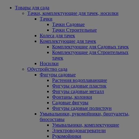
Товары для сада
Тачки, комплектующие для тачек, носилки
Тачки
Тачки Садовые
Тачки Строительные
Колеса для тачек
Комплектующие для тачек
Комплектующие для Садовых тачек
Комплектующие для Строительных
тачек
Носилки
Обустройство сада
Фигуры садовые
Растения водоплавающие
Фигуры садовые пластик
Фигуры садовые металл
Фонтаны, колонки
Садовые фигуры
Фигуры садовые полистоун
Умывальники, рукомойники, биотуалеты,
биосоставы
Умывальники, комплектующие
Электроводонагреватели
Рукомойники