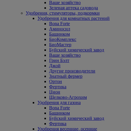
Ваше хозяйство
Зеленая аптека садовода
Удобрения, стимуляторы, подкормки
Удобрения для комнатных растений
Bona Forte
Аминосил
Башинком
БиоКомплекс
БиоМастер
Буйский химический завод
Ваше хозяйство
Грин Бэлт
Джой
Другие производители
Знатный фермер
Ортон
Фертика
Цион
Щелково-Агрохим
Удобрения для газона
Bona Forte
Башинком
Буйский химический завод
Фертика
Удобрения весенние, осенние