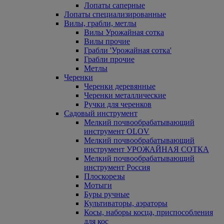
Лопаты саперные
Лопаты специализированные
Вилы, грабли, метлы
Вилы Урожайная сотка
Вилы прочие
Грабли 'Урожайная сотка'
Грабли прочие
Метлы
Черенки
Черенки деревянные
Черенки металлические
Ручки для черенков
Садовый инструмент
Мелкий почвообрабатывающий
инструмент OLOV
Мелкий почвообрабатывающий
инструмент УРОЖАЙНАЯ СОТКА
Мелкий почвообрабатывающий
инструмент Россия
Плоскорезы
Мотыги
Буры ручные
Культиваторы, аэраторы
Косы, наборы косца, приспособления
для кос