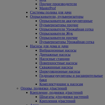
Прочие производители
MasterProf
Системы полива для дачи
Опрыскиватели, пульверизаторы
Опрыскиватели аккумуляторные
Пульверизаторы прочие
Опрыскиватели Урожайная сотка
Опрыскиватели Жук
Опрыскиватели прочие
Пульверизаторы Урожайная сотка
Насосы для дома и дачи
Вибрационные насосы
Дренажные насосы
Насосные станции
Поверхностные насосы
Скважинные насосы
Циркуляционные насосы
Гидроаккумуляторы и расширительные
баки
Комплектующие к насосам
Опоры, подвязки д/растений
Крепление, подвязки д/растений
Шпагаты д/подвязки растений
Крепления д/растений