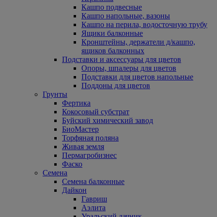
Кашпо подвесные
Кашпо напольные, вазоны
Кашпо на перила, водосточную трубу
Ящики балконные
Кронштейны, держатели д/кашпо,
ящиков балконных
Подставки и аксессуары для цветов
Опоры, шпалеры для цветов
Подставки для цветов напольные
Поддоны для цветов
Грунты
Фертика
Кокосовый субстрат
Буйский химический завод
БиоМастер
Торфяная поляна
Живая земля
Пермагробизнес
Фаско
Семена
Семена балконные
Дайкон
Гавриш
Аэлита
Уральский дачник