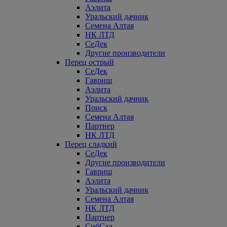
Аэлита
Уральский дачник
Семена Алтая
НК ЛТД
СеДек
Другие производители
Перец острый
СеДек
Гавриш
Аэлита
Уральский дачник
Поиск
Семена Алтая
Партнер
НК ЛТД
Перец сладкий
СеДек
Другие производители
Гавриш
Аэлита
Уральский дачник
Семена Алтая
НК ЛТД
Партнер
СибСад