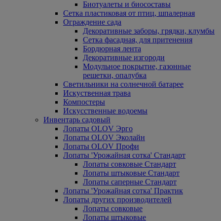
Биотуалеты и биосоставы
Сетка пластиковая от птиц, шпалерная
Ограждение сада
Декоративные заборы, грядки, клумбы
Сетка фасадная, для притенения
Бордюрная лента
Декоративные изгороди
Модульное покрытие, газонные
решетки, опалубка
Светильники на солнечной батарее
Искуственная трава
Компостеры
Искусственные водоемы
Инвентарь садовый
Лопаты OLOV Эрго
Лопаты OLOV Эколайн
Лопаты OLOV Профи
Лопаты 'Урожайная сотка' Стандарт
Лопаты совковые Стандарт
Лопаты штыковые Стандарт
Лопаты саперные Стандарт
Лопаты 'Урожайная сотка' Практик
Лопаты других производителей
Лопаты совковые
Лопаты штыковые