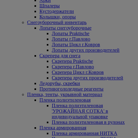
Арки
Шпалеры
Кустодержатели
Колышки, опоры
Снегоуборочный инвентарь
Лопаты снегоуборочные
Лопаты Praktische
Лопаты г.Павлово
Лопаты Цикл г.Ковров
Лопаты других производителей
Скрепера для снега
Скрепера Praktische
Скрепера г.Павлово
Скрепера Цикл г.Ковров
Скрепера других производителей
Ледорубы, скребки
Противогололедные реагенты
Пленка, тенты, укрывной материал
Пленка полиэтиленовая
Пленка полиэтиленовая
'УРОЖАЙНАЯ СОТКА' в
индивидуальной упаковке
Пленка полиэтиленовая в рулонах
Пленка армированная
Пленка армированная НИТКА