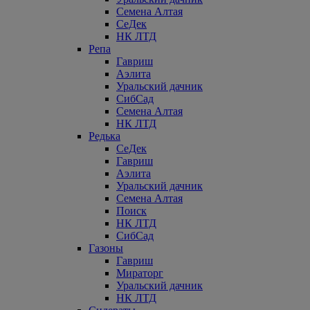
Семена Алтая
СеДек
НК ЛТД
Репа
Гавриш
Аэлита
Уральский дачник
СибСад
Семена Алтая
НК ЛТД
Редька
СеДек
Гавриш
Аэлита
Уральский дачник
Семена Алтая
Поиск
НК ЛТД
СибСад
Газоны
Гавриш
Мираторг
Уральский дачник
НК ЛТД