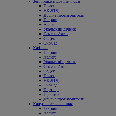
Земляника и другие ягоды
Поиск
НК ЛТД
Другие производители
Гавриш
Аэлита
Уральский дачник
Семена Алтая
СеДек
СибСад
Кабачок
Гавриш
Аэлита
Уральский дачник
Семена Алтая
СеДек
Поиск
НК ЛТД
СибСад
Партнер
Престиж
Другие производители
Капуста белокочанная
Гавриш
Аэлита