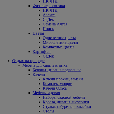
НК ЛТД
Физалис, экзотика
НК ЛТД
Аэлита
СеДек
Семена Алтая
Поиск
Цветы
Однолетние цветы
Многолетние цветы
Комнатные цветы
Картофель
СеДек
Отдых на природе
Мебель для сада и отдыха
Коконы, диваны подвесные
Качели
Качели прочие, гамаки
Комплектующие
Качели Ольса
Мебель садовая
Наборы садовой мебели
Кресла, диваны, шезлонги
Стулья, табуреты, скамейки
Столы