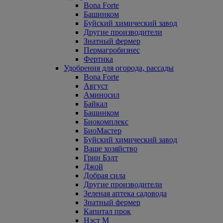
Bona Forte
Башинком
Буйский химический завод
Другие производители
Знатный фермер
Пермагробизнес
Фертика
Удобрения для огорода, рассады
Bona Forte
Август
Аминосил
Байкал
Башинком
Биокомплекс
БиоМастер
Буйский химический завод
Ваше хозяйство
Грин Бэлт
Джой
Добрая сила
Другие производители
Зеленая аптека садовода
Знатный фермер
Капитал прок
Нэст М