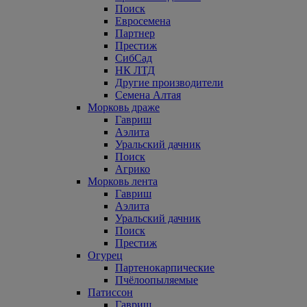
Поиск
Евросемена
Партнер
Престиж
СибСад
НК ЛТД
Другие производители
Семена Алтая
Морковь драже
Гавриш
Аэлита
Уральский дачник
Поиск
Агрико
Морковь лента
Гавриш
Аэлита
Уральский дачник
Поиск
Престиж
Огурец
Партенокарпические
Пчёлоопыляемые
Патиссон
Гавриш