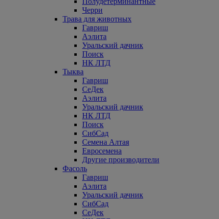
Полудетерминантные
Черри
Трава для животных
Гавриш
Аэлита
Уральский дачник
Поиск
НК ЛТД
Тыква
Гавриш
СеДек
Аэлита
Уральский дачник
НК ЛТД
Поиск
СибСад
Семена Алтая
Евросемена
Другие производители
Фасоль
Гавриш
Аэлита
Уральский дачник
СибСад
СеДек