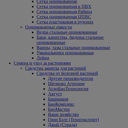
Сетка оцинкованная
Сетка оцинкованная в ПВХ
Сетка оцинкованная Рабица
Сетка оцинкованная ЦПВС
Сетка пластиковая в рулонах
Оцинкованные емкости
Ведра стальные оцинкованные
Баки, канистры, бидоны стальные
оцинкованные
Ванны, тазы стальные оцинкованные
Умывальники оцинкованные
Лейки
Семена и уход за растениями
Средства защиты для растений
Средства от болезней растений
Другие производители
Щелково Агрохим
АгроБиоТехнология
Август
Башинком
БиоКомплекс
БиоМастер
Ваше хозяйство
Грин Бэлт (Техноэкспорт)
Джой (Страда)