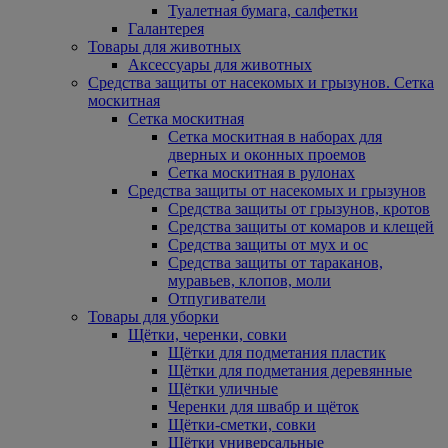
Туалетная бумага, салфетки
Галантерея
Товары для животных
Аксессуары для животных
Средства защиты от насекомых и грызунов. Сетка
москитная
Сетка москитная
Сетка москитная в наборах для
дверных и оконных проемов
Сетка москитная в рулонах
Средства защиты от насекомых и грызунов
Средства защиты от грызунов, кротов
Средства защиты от комаров и клещей
Средства защиты от мух и ос
Средства защиты от тараканов,
муравьев, клопов, моли
Отпугиватели
Товары для уборки
Щётки, черенки, совки
Щётки для подметания пластик
Щётки для подметания деревянные
Щётки уличные
Черенки для швабр и щёток
Щётки-сметки, совки
Щётки универсальные