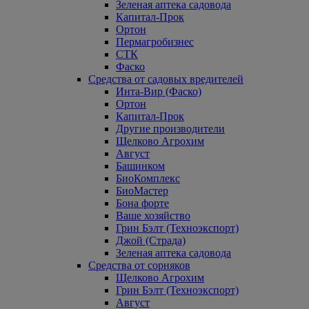
Зеленая аптека садовода
Капитал-Прок
Ортон
Пермагробизнес
СТК
Фаско
Средства от садовых вредителей
Инта-Вир (Фаско)
Ортон
Капитал-Прок
Другие производители
Щелково Агрохим
Август
Башинком
БиоКомплекс
БиоМастер
Бона форте
Ваше хозяйство
Грин Бэлт (Техноэкспорт)
Джой (Страда)
Зеленая аптека садовода
Средства от сорняков
Щелково Агрохим
Грин Бэлт (Техноэкспорт)
Август