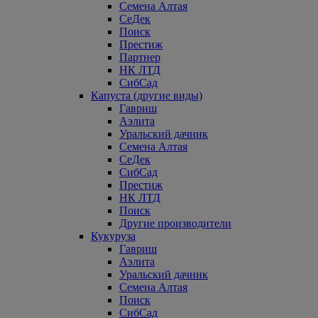
Семена Алтая
СеДек
Поиск
Престиж
Партнер
НК ЛТД
СибСад
Капуста (другие виды)
Гавриш
Аэлита
Уральский дачник
Семена Алтая
СеДек
СибСад
Престиж
НК ЛТД
Поиск
Другие производители
Кукуруза
Гавриш
Аэлита
Уральский дачник
Семена Алтая
Поиск
СибСад