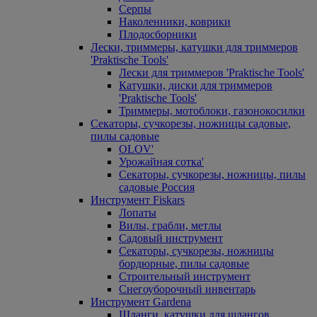
Серпы
Наколенники, коврики
Плодосборники
Лески, триммеры, катушки для триммеров
'Praktische Tools'
Лески для триммеров 'Praktische Tools'
Катушки, диски для триммеров
'Praktische Tools'
Триммеры, мотоблоки, газонокосилки
Секаторы, сучкорезы, ножницы садовые,
пилы садовые
OLOV'
Урожайная сотка'
Секаторы, сучкорезы, ножницы, пилы
садовые Россия
Инструмент Fiskars
Лопаты
Вилы, грабли, метлы
Садовый инструмент
Секаторы, сучкорезы, ножницы
бордюрные, пилы садовые
Строительный инструмент
Снегоуборочный инвентарь
Инструмент Gardena
Шланги, катушки для шлангов