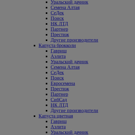
Уральский дачник
Семена Алтая
СеДек
Поиск
НК ЛТД
Партнер
Престиж
Другие производители
Капуста брокколи
Гавриш
Аэлита
Уральский дачник
Семена Алтая
СеДек
Поиск
Евросемена
Престиж
Партнер
СибСад
НК ЛТД
Другие производители
Капуста цветная
Гавриш
Аэлита
Уральский дачник