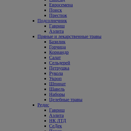
Евросемена
Поиск
Престиж
Подсолнечник
Гавриш
Аэлита
Пряные и лекарственные травы
Базилик
Горчица
Кориандр
Салат
Сельдерей
Петрушка
Рукола
Укроп
Шпинат
Щавель
Наборы
Целебные травы
Редис
Гавриш
Аэлита
НК ЛТД
СеДек