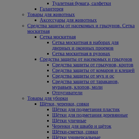
Туалетная бумага, салфетки
Галантерея
Товары для животных
Аксессуары для животных
Средства защиты от насекомых и грызунов. Сетка
москитная
Сетка москитная
Сетка москитная в наборах для
дверных и оконных проемов
Сетка москитная в рулонах
Средства защиты от насекомых и грызунов
Средства защиты от грызунов, кротов
Средства защиты от комаров и клещей
Средства защиты от мух и ос
Средства защиты от тараканов,
муравьев, клопов, моли
Отпугиватели
Товары для уборки
Щётки, черенки, совки
Щётки для подметания пластик
Щётки для подметания деревянные
Щётки уличные
Черенки для швабр и щёток
Щётки-сметки, совки
Щётки универсальные