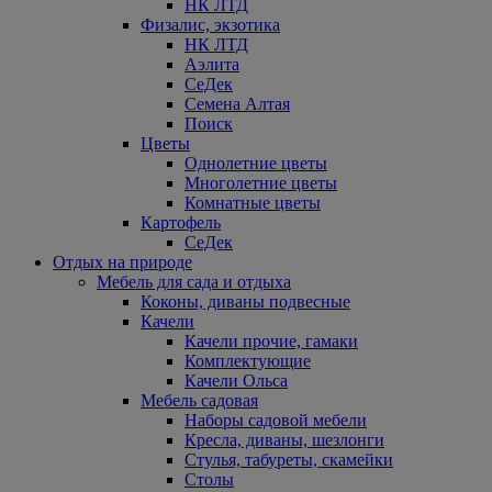
НК ЛТД
Физалис, экзотика
НК ЛТД
Аэлита
СеДек
Семена Алтая
Поиск
Цветы
Однолетние цветы
Многолетние цветы
Комнатные цветы
Картофель
СеДек
Отдых на природе
Мебель для сада и отдыха
Коконы, диваны подвесные
Качели
Качели прочие, гамаки
Комплектующие
Качели Ольса
Мебель садовая
Наборы садовой мебели
Кресла, диваны, шезлонги
Стулья, табуреты, скамейки
Столы