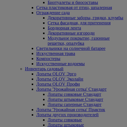
Биотуалеты и биосоставы
Сетка пластиковая от птиц, шпалерная
Ограждение сада
Декоративные заборы, грядки, клумбы
Сетка фасадная, для притенения
Бордюрная лента
Декоративные изгороди
Модульное покрытие, газонные
решетки, опалубка
Светильники на солнечной батарее
Искуственная трава
Компостеры
Искусственные водоемы
Инвентарь садовый
Лопаты OLOV Эрго
Лопаты OLOV Эколайн
Лопаты OLOV Профи
Лопаты 'Урожайная сотка' Стандарт
Лопаты совковые Стандарт
Лопаты штыковые Стандарт
Лопаты саперные Стандарт
Лопаты 'Урожайная сотка' Практик
Лопаты других производителей
Лопаты совковые
Лопаты штыковые