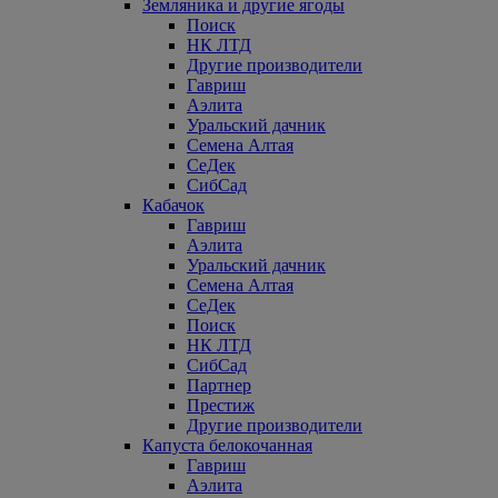
Земляника и другие ягоды
Поиск
НК ЛТД
Другие производители
Гавриш
Аэлита
Уральский дачник
Семена Алтая
СеДек
СибСад
Кабачок
Гавриш
Аэлита
Уральский дачник
Семена Алтая
СеДек
Поиск
НК ЛТД
СибСад
Партнер
Престиж
Другие производители
Капуста белокочанная
Гавриш
Аэлита