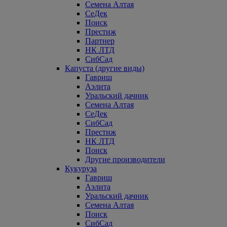
Семена Алтая
СеДек
Поиск
Престиж
Партнер
НК ЛТД
СибСад
Капуста (другие виды)
Гавриш
Аэлита
Уральский дачник
Семена Алтая
СеДек
СибСад
Престиж
НК ЛТД
Поиск
Другие производители
Кукуруза
Гавриш
Аэлита
Уральский дачник
Семена Алтая
Поиск
СибСад