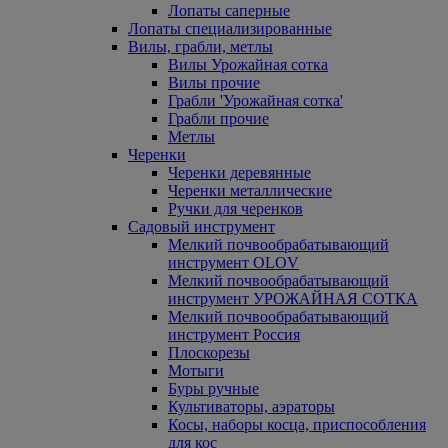
Лопаты саперные
Лопаты специализированные
Вилы, грабли, метлы
Вилы Урожайная сотка
Вилы прочие
Грабли 'Урожайная сотка'
Грабли прочие
Метлы
Черенки
Черенки деревянные
Черенки металлические
Ручки для черенков
Садовый инструмент
Мелкий почвообрабатывающий
инструмент OLOV
Мелкий почвообрабатывающий
инструмент УРОЖАЙНАЯ СОТКА
Мелкий почвообрабатывающий
инструмент Россия
Плоскорезы
Мотыги
Буры ручные
Культиваторы, аэраторы
Косы, наборы косца, приспособления
для кос