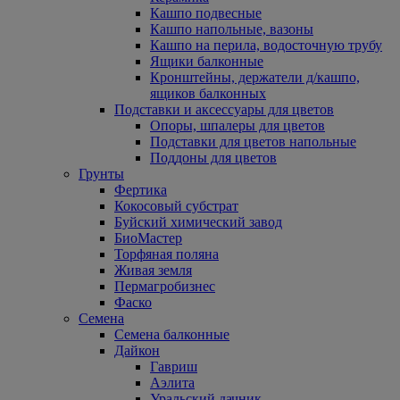
Кашпо подвесные
Кашпо напольные, вазоны
Кашпо на перила, водосточную трубу
Ящики балконные
Кронштейны, держатели д/кашпо,
ящиков балконных
Подставки и аксессуары для цветов
Опоры, шпалеры для цветов
Подставки для цветов напольные
Поддоны для цветов
Грунты
Фертика
Кокосовый субстрат
Буйский химический завод
БиоМастер
Торфяная поляна
Живая земля
Пермагробизнес
Фаско
Семена
Семена балконные
Дайкон
Гавриш
Аэлита
Уральский дачник