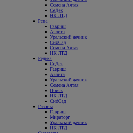
Семена Алтая
СеДек
НК ЛТД
Репа
Гавриш
Аэлита
Уральский дачник
СибСад
Семена Алтая
НК ЛТД
Редька
СеДек
Гавриш
Аэлита
Уральский дачник
Семена Алтая
Поиск
НК ЛТД
СибСад
Газоны
Гавриш
Мираторг
Уральский дачник
НК ЛТД