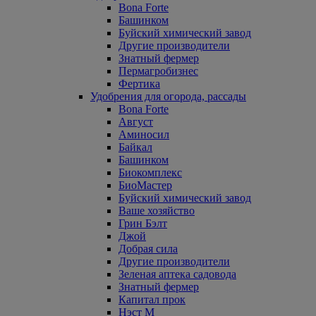
Bona Forte
Башинком
Буйский химический завод
Другие производители
Знатный фермер
Пермагробизнес
Фертика
Удобрения для огорода, рассады
Bona Forte
Август
Аминосил
Байкал
Башинком
Биокомплекс
БиоМастер
Буйский химический завод
Ваше хозяйство
Грин Бэлт
Джой
Добрая сила
Другие производители
Зеленая аптека садовода
Знатный фермер
Капитал прок
Нэст М