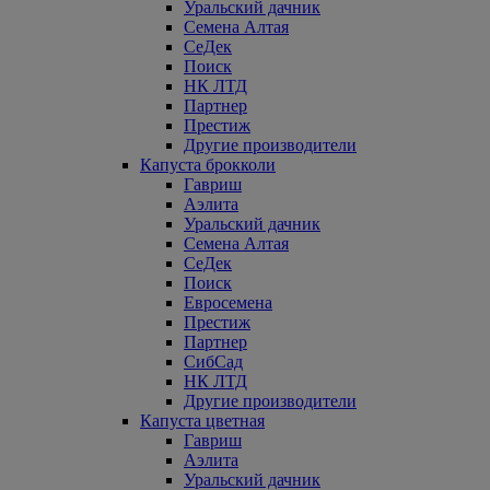
Уральский дачник
Семена Алтая
СеДек
Поиск
НК ЛТД
Партнер
Престиж
Другие производители
Капуста брокколи
Гавриш
Аэлита
Уральский дачник
Семена Алтая
СеДек
Поиск
Евросемена
Престиж
Партнер
СибСад
НК ЛТД
Другие производители
Капуста цветная
Гавриш
Аэлита
Уральский дачник