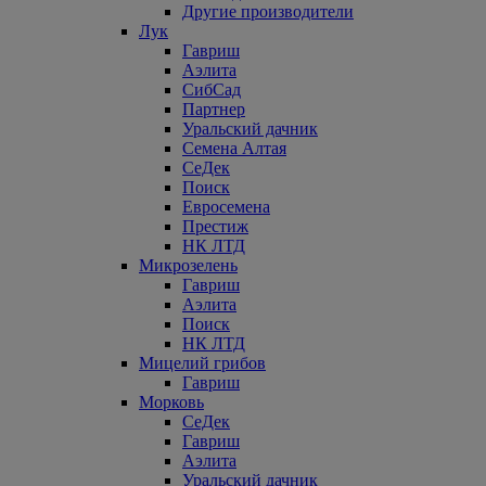
Другие производители
Лук
Гавриш
Аэлита
СибСад
Партнер
Уральский дачник
Семена Алтая
СеДек
Поиск
Евросемена
Престиж
НК ЛТД
Микрозелень
Гавриш
Аэлита
Поиск
НК ЛТД
Мицелий грибов
Гавриш
Морковь
СеДек
Гавриш
Аэлита
Уральский дачник