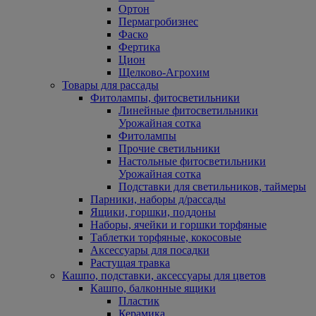
Ортон
Пермагробизнес
Фаско
Фертика
Цион
Щелково-Агрохим
Товары для рассады
Фитолампы, фитосветильники
Линейные фитосветильники
Урожайная сотка
Фитолампы
Прочие светильники
Настольные фитосветильники
Урожайная сотка
Подставки для светильников, таймеры
Парники, наборы д/рассады
Ящики, горшки, поддоны
Наборы, ячейки и горшки торфяные
Таблетки торфяные, кокосовые
Аксессуары для посадки
Растущая травка
Кашпо, подставки, аксессуары для цветов
Кашпо, балконные ящики
Пластик
Керамика