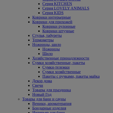
Серия KITCHEN
Серия LOVELY ANIMALS
Серия KIDS
Коврики интерьерные
Коврики для прихожей
Коврики рулонные
Коврики штучные
Стулья, табуреты
Термометры
Ножницы, шило
Ножницы
Шило
Хозяйственные принадлежности
Сумки хозяйственные, пакеты
Сумки-тележки
Сумки хозяйственные
Пакеты с ручками, пакеты майка
Декор дома
Свечи
Товары для праздника
Новый Год
Товары для бани и сауны
Веники, ароматерапия
Бондарные изделия
Интерьер для бани