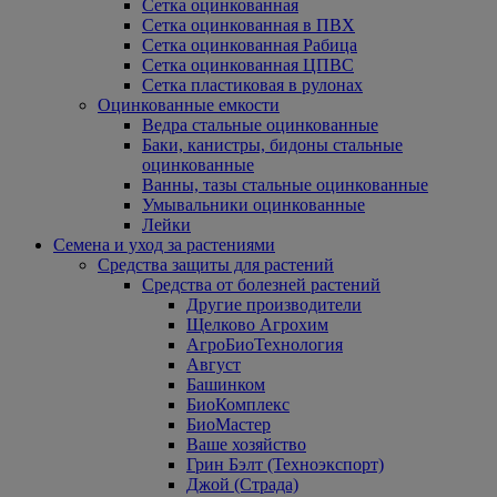
Сетка оцинкованная
Сетка оцинкованная в ПВХ
Сетка оцинкованная Рабица
Сетка оцинкованная ЦПВС
Сетка пластиковая в рулонах
Оцинкованные емкости
Ведра стальные оцинкованные
Баки, канистры, бидоны стальные
оцинкованные
Ванны, тазы стальные оцинкованные
Умывальники оцинкованные
Лейки
Семена и уход за растениями
Средства защиты для растений
Средства от болезней растений
Другие производители
Щелково Агрохим
АгроБиоТехнология
Август
Башинком
БиоКомплекс
БиоМастер
Ваше хозяйство
Грин Бэлт (Техноэкспорт)
Джой (Страда)