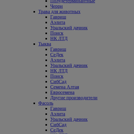
Полудетерминантные
Черри
Трава для животных
Гавриш
Аэлита
Уральский дачник
Поиск
НК ЛТД
Тыква
Гавриш
СеДек
Аэлита
Уральский дачник
НК ЛТД
Поиск
СибСад
Семена Алтая
Евросемена
Другие производители
Фасоль
Гавриш
Аэлита
Уральский дачник
СибСад
СеДек