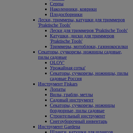
Серпы
Наколенники, коврики
Плодосборники
Лески, триммеры, катушки для триммеров
'Praktische Tools'
Лески для триммеров 'Praktische Tools'
Катушки, диски для триммеров
'Praktische Tools'
Триммеры, мотоблоки, газонокосилки
Секаторы, сучкорезы, ножницы садовые,
пилы садовые
OLOV'
Урожайная сотка'
Секаторы, сучкорезы, ножницы, пилы
садовые Россия
Инструмент Fiskars
Лопаты
Вилы, грабли, метлы
Садовый инструмент
Секаторы, сучкорезы, ножницы
бордюрные, пилы садовые
Строительный инструмент
Снегоуборочный инвентарь
Инструмент Gardena
Шланги, катушки для шлангов