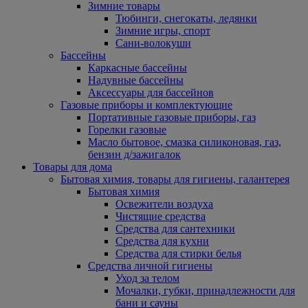
Зимние товары
Тюбинги, снегокаты, ледянки
Зимние игры, спорт
Сани-волокуши
Бассейны
Каркасные бассейны
Надувные бассейны
Аксессуары для бассейнов
Газовые приборы и комплектующие
Портативные газовые приборы, газ
Горелки газовые
Масло бытовое, смазка силиконовая, газ,
бензин д/зажигалок
Товары для дома
Бытовая химия, товары для гигиены, галантерея
Бытовая химия
Освежители воздуха
Чистящие средства
Средства для сантехники
Средства для кухни
Средства для стирки белья
Средства личной гигиены
Уход за телом
Мочалки, губки, принадлежности для
бани и сауны