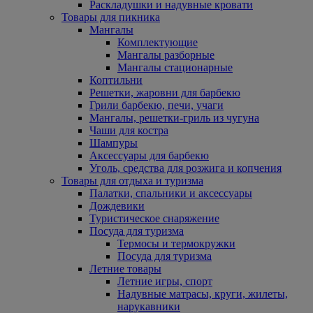
Раскладушки и надувные кровати
Товары для пикника
Мангалы
Комплектующие
Мангалы разборные
Мангалы стационарные
Коптильни
Решетки, жаровни для барбекю
Грили барбекю, печи, учаги
Мангалы, решетки-гриль из чугуна
Чаши для костра
Шампуры
Аксессуары для барбекю
Уголь, средства для розжига и копчения
Товары для отдыха и туризма
Палатки, спальники и аксессуары
Дождевики
Туристическое снаряжение
Посуда для туризма
Термосы и термокружки
Посуда для туризма
Летние товары
Летние игры, спорт
Надувные матрасы, круги, жилеты,
нарукавники