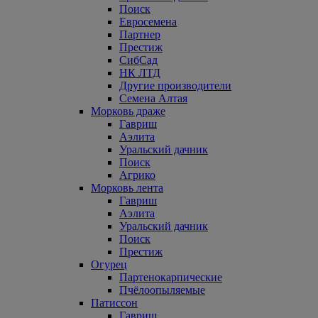
Поиск
Евросемена
Партнер
Престиж
СибСад
НК ЛТД
Другие производители
Семена Алтая
Морковь драже
Гавриш
Аэлита
Уральский дачник
Поиск
Агрико
Морковь лента
Гавриш
Аэлита
Уральский дачник
Поиск
Престиж
Огурец
Партенокарпические
Пчёлоопыляемые
Патиссон
Гавриш