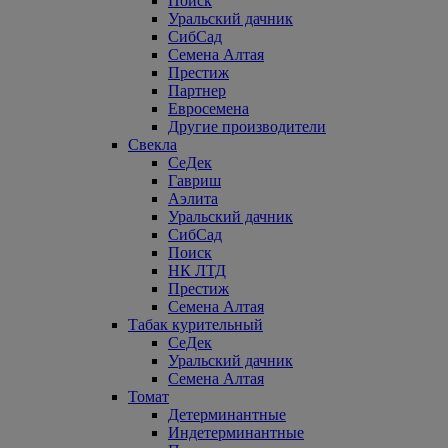
Поиск
Уральский дачник
СибСад
Семена Алтая
Престиж
Партнер
Евросемена
Другие производители
Свекла
СеДек
Гавриш
Аэлита
Уральский дачник
СибСад
Поиск
НК ЛТД
Престиж
Семена Алтая
Табак курительный
СеДек
Уральский дачник
Семена Алтая
Томат
Детерминантные
Индетерминантные