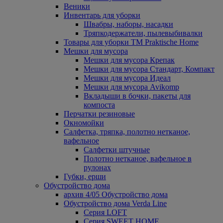
Веники
Инвентарь для уборки
Швабры, наборы, насадки
Тряпкодержатели, пылевыбивалки
Товары для уборки ТМ Praktische Home
Мешки для мусора
Мешки для мусора Крепак
Мешки для мусора Стандарт, Компакт
Мешки для мусора Идеал
Мешки для мусора Avikomp
Вкладыши в бочки, пакеты для
компоста
Перчатки резиновые
Окномойки
Салфетка, тряпка, полотно нетканое,
вафельное
Салфетки штучные
Полотно нетканое, вафельное в
рулонах
Губки, ерши
Обустройство дома
архив 4/05 Обустройство дома
Обустройство дома Verda Line
Серия LOFT
Серия SWEET HOME