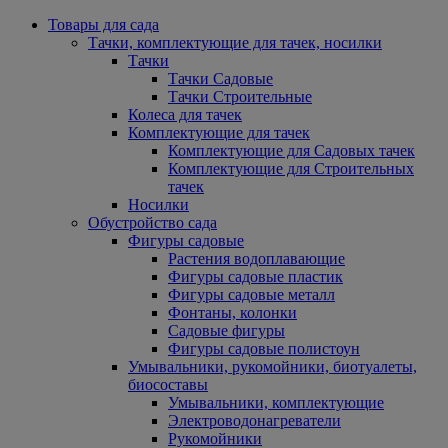
Товары для сада
Тачки, комплектующие для тачек, носилки
Тачки
Тачки Садовые
Тачки Строительные
Колеса для тачек
Комплектующие для тачек
Комплектующие для Садовых тачек
Комплектующие для Строительных
тачек
Носилки
Обустройство сада
Фигуры садовые
Растения водоплавающие
Фигуры садовые пластик
Фигуры садовые металл
Фонтаны, колонки
Садовые фигуры
Фигуры садовые полистоун
Умывальники, рукомойники, биотуалеты,
биосоставы
Умывальники, комплектующие
Электроводонагреватели
Рукомойники