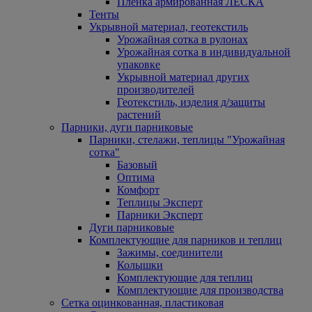
Пленка армированная ЛЕСКА
Тенты
Укрывной материал, геотекстиль
Урожайная сотка в рулонах
Урожайная сотка в индивидуальной
упаковке
Укрывной материал других
производителей
Геотекстиль, изделия д/защиты
растений
Парники, дуги парниковые
Парники, стелажи, теплицы "Урожайная
сотка"
Базовый
Оптима
Комфорт
Теплицы Эксперт
Парники Эксперт
Дуги парниковые
Комплектующие для парников и теплиц
Зажимы, соединители
Колышки
Комплектующие для теплиц
Комплектующие для производства
Сетка оцинкованная, пластиковая