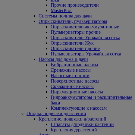
Прочие производители
MasterProf
Системы полива для дачи
Опрыскиватели, пульверизаторы
Опрыскиватели аккумуляторные
Пульверизаторы прочие
Опрыскиватели Урожайная сотка
Опрыскиватели Жук
Опрыскиватели прочие
Пульверизаторы Урожайная сотка
Насосы для дома и дачи
Вибрационные насосы
Дренажные насосы
Насосные станции
Поверхностные насосы
Скважинные насосы
Циркуляционные насосы
Гидроаккумуляторы и расширительные
баки
Комплектующие к насосам
Опоры, подвязки д/растений
Крепление, подвязки д/растений
Шпагаты д/подвязки растений
Крепления д/растений