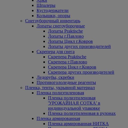
Арки
Шпалеры
Кустодержатели
Колышки, опоры
Снегоуборочный инвентарь
Лопаты снегоуборочные
Лопаты Praktische
Лопаты г.Павлово
Лопаты Цикл г.Ковров
Лопаты других производителей
Скрепера для снега
Скрепера Praktische
Скрепера г.Павлово
Скрепера Цикл г.Ковров
Скрепера других производителей
Ледорубы, скребки
Противогололедные реагенты
Пленка, тенты, укрывной материал
Пленка полиэтиленовая
Пленка полиэтиленовая
'УРОЖАЙНАЯ СОТКА' в
индивидуальной упаковке
Пленка полиэтиленовая в рулонах
Пленка армированная
Пленка армированная НИТКА