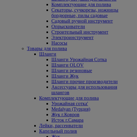
Комплектующие для полива
Секаторы, сучкорезы, ножницы
бордюрные, пилы садовые
Садовый ручной инструмент
Опрыскиватели
Строительный инструмент
Электроинструмент
Насосы
Товары для полива
Шланги
Шланги Урожайная Сотка
Шланги OLOV
Шланги резиновые
Шланги Жук
Шланги прочие производители
Аксессуары для использования
шлангов
Комплектующие для полива
Урожайная сотка'
Medalyan (Турция)
Жук г.Ковров
Исток г.Самара
Лейки, рассеиватели
Капельный полив
Жук