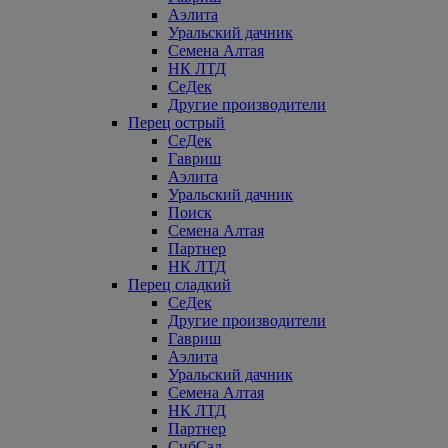
Аэлита
Уральский дачник
Семена Алтая
НК ЛТД
СеДек
Другие производители
Перец острый
СеДек
Гавриш
Аэлита
Уральский дачник
Поиск
Семена Алтая
Партнер
НК ЛТД
Перец сладкий
СеДек
Другие производители
Гавриш
Аэлита
Уральский дачник
Семена Алтая
НК ЛТД
Партнер
СибСад