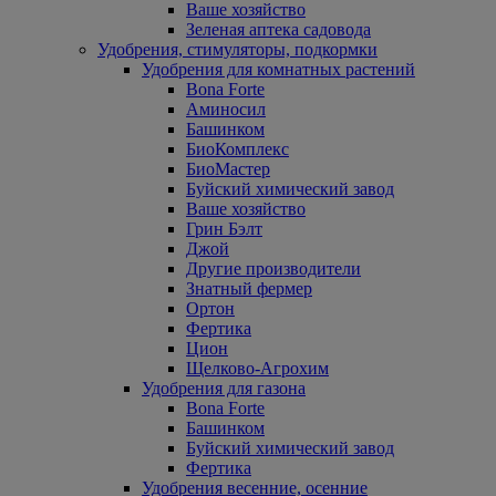
Ваше хозяйство
Зеленая аптека садовода
Удобрения, стимуляторы, подкормки
Удобрения для комнатных растений
Bona Forte
Аминосил
Башинком
БиоКомплекс
БиоМастер
Буйский химический завод
Ваше хозяйство
Грин Бэлт
Джой
Другие производители
Знатный фермер
Ортон
Фертика
Цион
Щелково-Агрохим
Удобрения для газона
Bona Forte
Башинком
Буйский химический завод
Фертика
Удобрения весенние, осенние