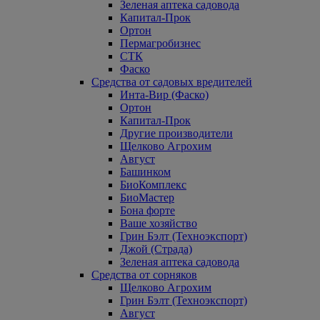
Зеленая аптека садовода
Капитал-Прок
Ортон
Пермагробизнес
СТК
Фаско
Средства от садовых вредителей
Инта-Вир (Фаско)
Ортон
Капитал-Прок
Другие производители
Щелково Агрохим
Август
Башинком
БиоКомплекс
БиоМастер
Бона форте
Ваше хозяйство
Грин Бэлт (Техноэкспорт)
Джой (Страда)
Зеленая аптека садовода
Средства от сорняков
Щелково Агрохим
Грин Бэлт (Техноэкспорт)
Август