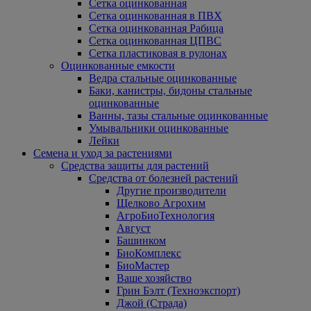
Сетка оцинкованная
Сетка оцинкованная в ПВХ
Сетка оцинкованная Рабица
Сетка оцинкованная ЦПВС
Сетка пластиковая в рулонах
Оцинкованные емкости
Ведра стальные оцинкованные
Баки, канистры, бидоны стальные
оцинкованные
Ванны, тазы стальные оцинкованные
Умывальники оцинкованные
Лейки
Семена и уход за растениями
Средства защиты для растений
Средства от болезней растений
Другие производители
Щелково Агрохим
АгроБиоТехнология
Август
Башинком
БиоКомплекс
БиоМастер
Ваше хозяйство
Грин Бэлт (Техноэкспорт)
Джой (Страда)