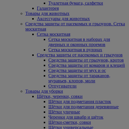
Туалетная бумага, салфетки
Галантерея
Товары для животных
Аксессуары для животных
Средства защиты от насекомых и грызунов. Сетка
москитная
Сетка москитная
Сетка москитная в наборах для
дверных и оконных проемов
Сетка москитная в рулонах
Средства защиты от насекомых и грызунов
Средства защиты от грызунов, кротов
Средства защиты от комаров и клещей
Средства защиты от мух и ос
Средства защиты от тараканов,
муравьев, клопов, моли
Отпугиватели
Товары для уборки
Щётки, черенки, совки
Щётки для подметания пластик
Щётки для подметания деревянные
Щётки уличные
Черенки для швабр и щёток
Щётки-сметки, совки
Щётки универсальные