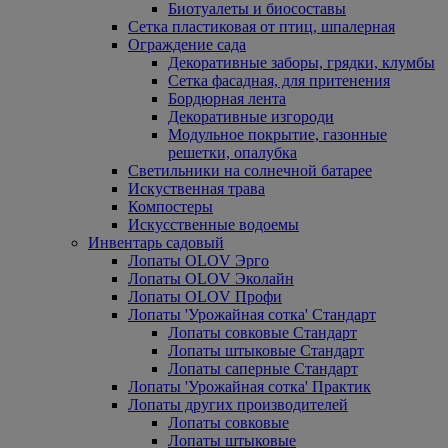
Биотуалеты и биосоставы
Сетка пластиковая от птиц, шпалерная
Ограждение сада
Декоративные заборы, грядки, клумбы
Сетка фасадная, для притенения
Бордюрная лента
Декоративные изгороди
Модульное покрытие, газонные
решетки, опалубка
Светильники на солнечной батарее
Искуственная трава
Компостеры
Искусственные водоемы
Инвентарь садовый
Лопаты OLOV Эрго
Лопаты OLOV Эколайн
Лопаты OLOV Профи
Лопаты 'Урожайная сотка' Стандарт
Лопаты совковые Стандарт
Лопаты штыковые Стандарт
Лопаты саперные Стандарт
Лопаты 'Урожайная сотка' Практик
Лопаты других производителей
Лопаты совковые
Лопаты штыковые