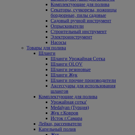
Комплектующие для полива
Секаторы, сучкорезы, ножницы
бордюрные, пилы садовые
Садовый ручной инструмент
Опрыскиватели
Строительный инструмент
Электроинструмент
Насосы
Товары для полива
Шланги
Шланги Урожайная Сотка
Шланги OLOV
Шланги резиновые
Шланги Жук
Шланги прочие производители
Аксессуары для использования
шлангов
Комплектующие для полива
Урожайная сотка'
Medalyan (Турция)
Жук г.Ковров
Исток г.Самара
Лейки, рассеиватели
Капельный полив
Жук