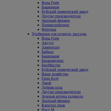
Bona Forte
Башинком
Буйский химический завод
Другие производители
Знатный фермер
Пермагробизнес
Фертика
Удобрения для огорода, рассады
Bona Forte
Август
Аминосил
Байкал
Башинком
Биокомплекс
БиоМастер
Буйский химический завод
Ваше хозяйство
Грин Бэлт
Джой
Добрая сила
Другие производители
Зеленая аптека садовода
Знатный фермер
Капитал прок
Нэст М