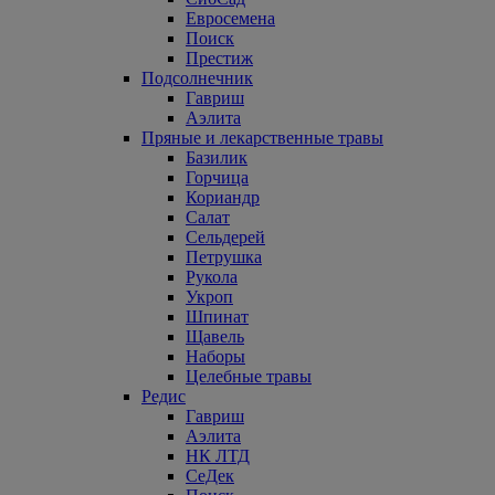
Евросемена
Поиск
Престиж
Подсолнечник
Гавриш
Аэлита
Пряные и лекарственные травы
Базилик
Горчица
Кориандр
Салат
Сельдерей
Петрушка
Рукола
Укроп
Шпинат
Щавель
Наборы
Целебные травы
Редис
Гавриш
Аэлита
НК ЛТД
СеДек