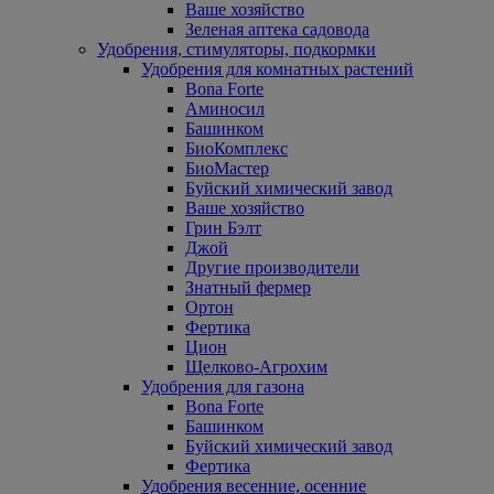
Ваше хозяйство
Зеленая аптека садовода
Удобрения, стимуляторы, подкормки
Удобрения для комнатных растений
Bona Forte
Аминосил
Башинком
БиоКомплекс
БиоМастер
Буйский химический завод
Ваше хозяйство
Грин Бэлт
Джой
Другие производители
Знатный фермер
Ортон
Фертика
Цион
Щелково-Агрохим
Удобрения для газона
Bona Forte
Башинком
Буйский химический завод
Фертика
Удобрения весенние, осенние