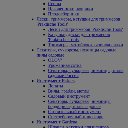
Серпы
Наколенники, коврики
Плодосборники
Лески, триммеры, катушки для триммеров
'Praktische Tools'
Лески для триммеров 'Praktische Tools'
Катушки, диски для триммеров
'Praktische Tools'
Триммеры, мотоблоки, газонокосилки
Секаторы, сучкорезы, ножницы садовые,
пилы садовые
OLOV'
Урожайная сотка'
Секаторы, сучкорезы, ножницы, пилы
садовые Россия
Инструмент Fiskars
Лопаты
Вилы, грабли, метлы
Садовый инструмент
Секаторы, сучкорезы, ножницы
бордюрные, пилы садовые
Строительный инструмент
Снегоуборочный инвентарь
Инструмент Gardena
Шланги, катушки для шлангов