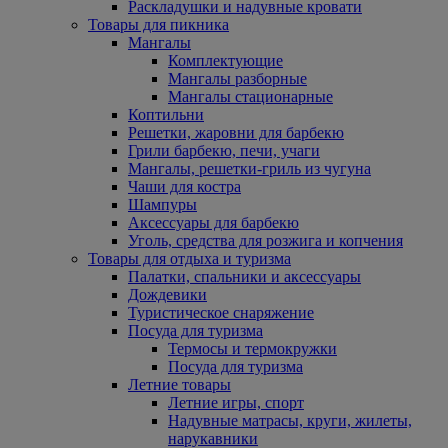
Раскладушки и надувные кровати
Товары для пикника
Мангалы
Комплектующие
Мангалы разборные
Мангалы стационарные
Коптильни
Решетки, жаровни для барбекю
Грили барбекю, печи, учаги
Мангалы, решетки-гриль из чугуна
Чаши для костра
Шампуры
Аксессуары для барбекю
Уголь, средства для розжига и копчения
Товары для отдыха и туризма
Палатки, спальники и аксессуары
Дождевики
Туристическое снаряжение
Посуда для туризма
Термосы и термокружки
Посуда для туризма
Летние товары
Летние игры, спорт
Надувные матрасы, круги, жилеты,
нарукавники