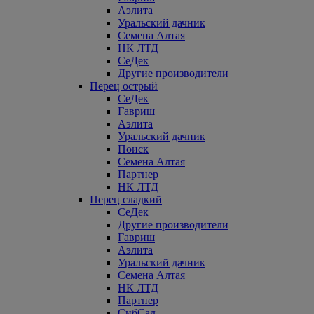
Аэлита
Уральский дачник
Семена Алтая
НК ЛТД
СеДек
Другие производители
Перец острый
СеДек
Гавриш
Аэлита
Уральский дачник
Поиск
Семена Алтая
Партнер
НК ЛТД
Перец сладкий
СеДек
Другие производители
Гавриш
Аэлита
Уральский дачник
Семена Алтая
НК ЛТД
Партнер
СибСад