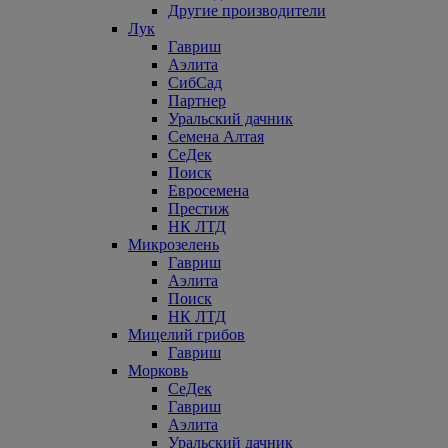
Другие производители
Лук
Гавриш
Аэлита
СибСад
Партнер
Уральский дачник
Семена Алтая
СеДек
Поиск
Евросемена
Престиж
НК ЛТД
Микрозелень
Гавриш
Аэлита
Поиск
НК ЛТД
Мицелий грибов
Гавриш
Морковь
СеДек
Гавриш
Аэлита
Уральский дачник