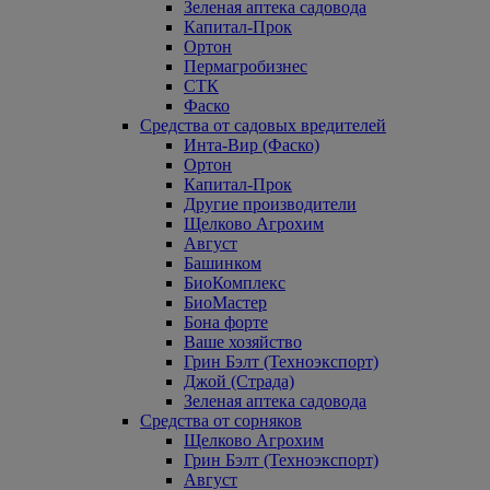
Зеленая аптека садовода
Капитал-Прок
Ортон
Пермагробизнес
СТК
Фаско
Средства от садовых вредителей
Инта-Вир (Фаско)
Ортон
Капитал-Прок
Другие производители
Щелково Агрохим
Август
Башинком
БиоКомплекс
БиоМастер
Бона форте
Ваше хозяйство
Грин Бэлт (Техноэкспорт)
Джой (Страда)
Зеленая аптека садовода
Средства от сорняков
Щелково Агрохим
Грин Бэлт (Техноэкспорт)
Август