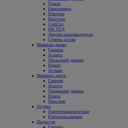
Поиск
Евросемена
Партнер
Престиж
СибСад
НК ЛТД
Другие производители
Семена Алтая
Морковь драже
Гавриш
Аэлита
Уральский дачник
Поиск
Агрико
Морковь лента
Гавриш
Аэлита
Уральский дачник
Поиск
Престиж
Огурец
Партенокарпические
Пчёлоопыляемые
Патиссон
Гавриш