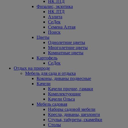
НК ЛТД
Физалис, экзотика
НК ЛТД
Аэлита
СеДек
Семена Алтая
Поиск
Цветы
Однолетние цветы
Многолетние цветы
Комнатные цветы
Картофель
СеДек
Отдых на природе
Мебель для сада и отдыха
Коконы, диваны подвесные
Качели
Качели прочие, гамаки
Комплектующие
Качели Ольса
Мебель садовая
Наборы садовой мебели
Кресла, диваны, шезлонги
Стулья, табуреты, скамейки
Столы