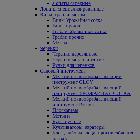
Лопаты саперные
Лопаты специализированные
Вилы, грабли, метлы
Вилы Урожайная сотка
Вилы прочие
Грабли 'Урожайная сотка'
Грабли прочие
Метлы
Черенки
Черенки деревянные
Черенки металлические
Ручки для черенков
Садовый инструмент
Мелкий почвообрабатывающий
инструмент OLOV
Мелкий почвообрабатывающий
инструмент УРОЖАЙНАЯ СОТКА
Мелкий почвообрабатывающий
инструмент Россия
Плоскорезы
Мотыги
Буры ручные
Культиваторы, аэраторы
Косы, наборы косца, приспособления
для кос