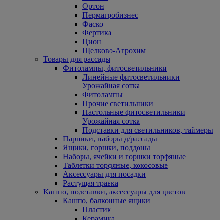
Ортон
Пермагробизнес
Фаско
Фертика
Цион
Щелково-Агрохим
Товары для рассады
Фитолампы, фитосветильники
Линейные фитосветильники
Урожайная сотка
Фитолампы
Прочие светильники
Настольные фитосветильники
Урожайная сотка
Подставки для светильников, таймеры
Парники, наборы д/рассады
Ящики, горшки, поддоны
Наборы, ячейки и горшки торфяные
Таблетки торфяные, кокосовые
Аксессуары для посадки
Растущая травка
Кашпо, подставки, аксессуары для цветов
Кашпо, балконные ящики
Пластик
Керамика