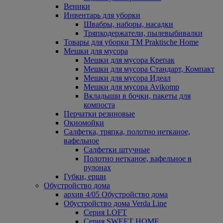
Веники
Инвентарь для уборки
Швабры, наборы, насадки
Тряпкодержатели, пылевыбивалки
Товары для уборки ТМ Praktische Home
Мешки для мусора
Мешки для мусора Крепак
Мешки для мусора Стандарт, Компакт
Мешки для мусора Идеал
Мешки для мусора Avikomp
Вкладыши в бочки, пакеты для
компоста
Перчатки резиновые
Окномойки
Салфетка, тряпка, полотно нетканое,
вафельное
Салфетки штучные
Полотно нетканое, вафельное в
рулонах
Губки, ерши
Обустройство дома
архив 4/05 Обустройство дома
Обустройство дома Verda Line
Серия LOFT
Серия SWEET HOME