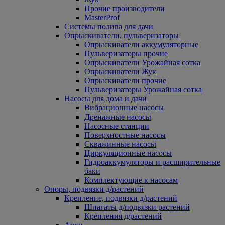
Прочие производители
MasterProf
Системы полива для дачи
Опрыскиватели, пульверизаторы
Опрыскиватели аккумуляторные
Пульверизаторы прочие
Опрыскиватели Урожайная сотка
Опрыскиватели Жук
Опрыскиватели прочие
Пульверизаторы Урожайная сотка
Насосы для дома и дачи
Вибрационные насосы
Дренажные насосы
Насосные станции
Поверхностные насосы
Скважинные насосы
Циркуляционные насосы
Гидроаккумуляторы и расширительные
баки
Комплектующие к насосам
Опоры, подвязки д/растений
Крепление, подвязки д/растений
Шпагаты д/подвязки растений
Крепления д/растений