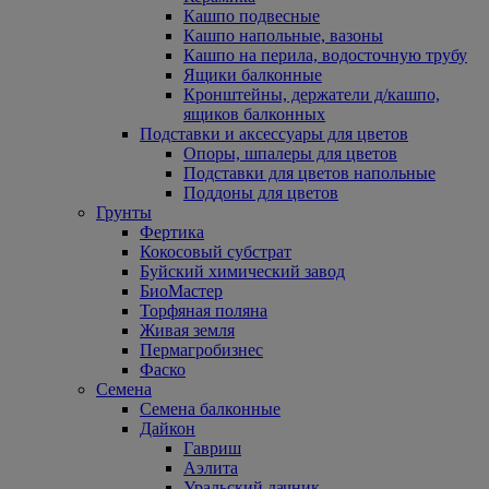
Кашпо подвесные
Кашпо напольные, вазоны
Кашпо на перила, водосточную трубу
Ящики балконные
Кронштейны, держатели д/кашпо,
ящиков балконных
Подставки и аксессуары для цветов
Опоры, шпалеры для цветов
Подставки для цветов напольные
Поддоны для цветов
Грунты
Фертика
Кокосовый субстрат
Буйский химический завод
БиоМастер
Торфяная поляна
Живая земля
Пермагробизнес
Фаско
Семена
Семена балконные
Дайкон
Гавриш
Аэлита
Уральский дачник