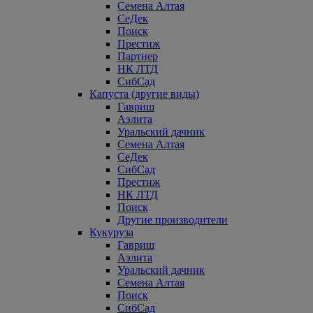
Семена Алтая
СеДек
Поиск
Престиж
Партнер
НК ЛТД
СибСад
Капуста (другие виды)
Гавриш
Аэлита
Уральский дачник
Семена Алтая
СеДек
СибСад
Престиж
НК ЛТД
Поиск
Другие производители
Кукуруза
Гавриш
Аэлита
Уральский дачник
Семена Алтая
Поиск
СибСад