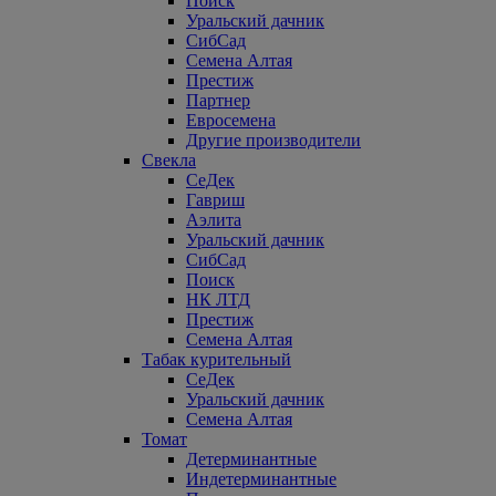
Поиск
Уральский дачник
СибСад
Семена Алтая
Престиж
Партнер
Евросемена
Другие производители
Свекла
СеДек
Гавриш
Аэлита
Уральский дачник
СибСад
Поиск
НК ЛТД
Престиж
Семена Алтая
Табак курительный
СеДек
Уральский дачник
Семена Алтая
Томат
Детерминантные
Индетерминантные