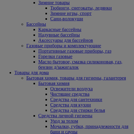
Зимние товары
Тюбинги, снегокаты, ледянки
Зимние игры, спорт
Сани-волокуши
Бассейны
Каркасные бассейны
Надувные бассейны
Аксессуары для бассейнов
Газовые приборы и комплектующие
Портативные газовые приборы, газ
Горелки газовые
Масло бытовое, смазка силиконовая, газ,
бензин д/зажигалок
Товары для дома
Бытовая химия, товары для гигиены, галантерея
Бытовая химия
Освежители воздуха
Чистящие средства
Средства для сантехники
Средства для кухни
Средства для стирки белья
Средства личной гигиены
Уход за телом
Мочалки, губки, принадлежности для
бани и сауны