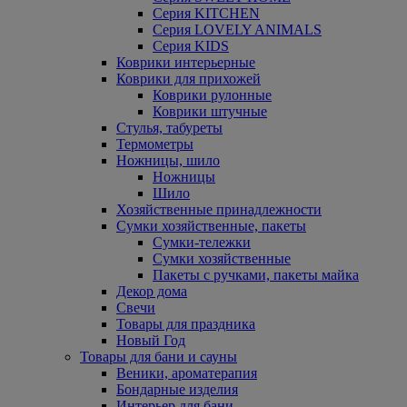
Серия KITCHEN
Серия LOVELY ANIMALS
Серия KIDS
Коврики интерьерные
Коврики для прихожей
Коврики рулонные
Коврики штучные
Стулья, табуреты
Термометры
Ножницы, шило
Ножницы
Шило
Хозяйственные принадлежности
Сумки хозяйственные, пакеты
Сумки-тележки
Сумки хозяйственные
Пакеты с ручками, пакеты майка
Декор дома
Свечи
Товары для праздника
Новый Год
Товары для бани и сауны
Веники, ароматерапия
Бондарные изделия
Интерьер для бани