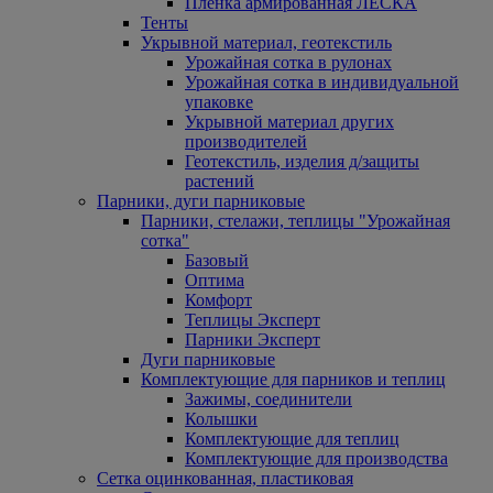
Пленка армированная ЛЕСКА
Тенты
Укрывной материал, геотекстиль
Урожайная сотка в рулонах
Урожайная сотка в индивидуальной
упаковке
Укрывной материал других
производителей
Геотекстиль, изделия д/защиты
растений
Парники, дуги парниковые
Парники, стелажи, теплицы "Урожайная
сотка"
Базовый
Оптима
Комфорт
Теплицы Эксперт
Парники Эксперт
Дуги парниковые
Комплектующие для парников и теплиц
Зажимы, соединители
Колышки
Комплектующие для теплиц
Комплектующие для производства
Сетка оцинкованная, пластиковая