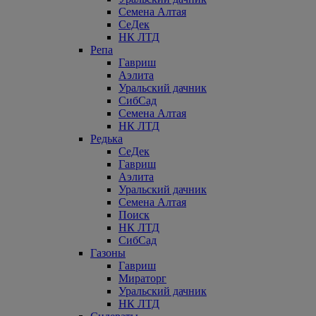
Семена Алтая
СеДек
НК ЛТД
Репа
Гавриш
Аэлита
Уральский дачник
СибСад
Семена Алтая
НК ЛТД
Редька
СеДек
Гавриш
Аэлита
Уральский дачник
Семена Алтая
Поиск
НК ЛТД
СибСад
Газоны
Гавриш
Мираторг
Уральский дачник
НК ЛТД