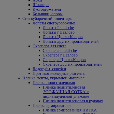
Арки
Шпалеры
Кустодержатели
Колышки, опоры
Снегоуборочный инвентарь
Лопаты снегоуборочные
Лопаты Praktische
Лопаты г.Павлово
Лопаты Цикл г.Ковров
Лопаты других производителей
Скрепера для снега
Скрепера Praktische
Скрепера г.Павлово
Скрепера Цикл г.Ковров
Скрепера других производителей
Ледорубы, скребки
Противогололедные реагенты
Пленка, тенты, укрывной материал
Пленка полиэтиленовая
Пленка полиэтиленовая
'УРОЖАЙНАЯ СОТКА' в
индивидуальной упаковке
Пленка полиэтиленовая в рулонах
Пленка армированная
Пленка армированная НИТКА