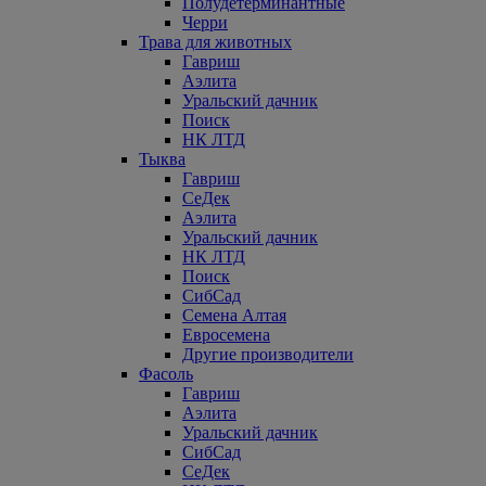
Полудетерминантные
Черри
Трава для животных
Гавриш
Аэлита
Уральский дачник
Поиск
НК ЛТД
Тыква
Гавриш
СеДек
Аэлита
Уральский дачник
НК ЛТД
Поиск
СибСад
Семена Алтая
Евросемена
Другие производители
Фасоль
Гавриш
Аэлита
Уральский дачник
СибСад
СеДек