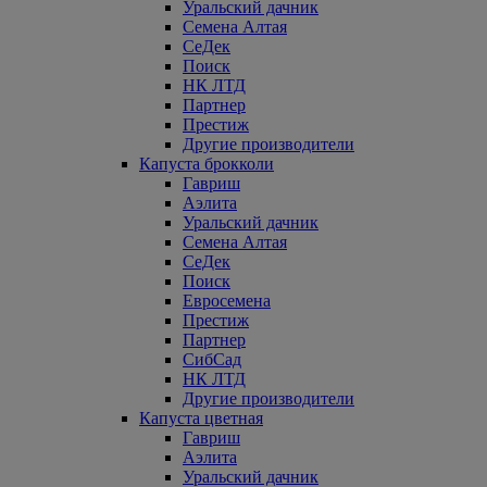
Уральский дачник
Семена Алтая
СеДек
Поиск
НК ЛТД
Партнер
Престиж
Другие производители
Капуста брокколи
Гавриш
Аэлита
Уральский дачник
Семена Алтая
СеДек
Поиск
Евросемена
Престиж
Партнер
СибСад
НК ЛТД
Другие производители
Капуста цветная
Гавриш
Аэлита
Уральский дачник