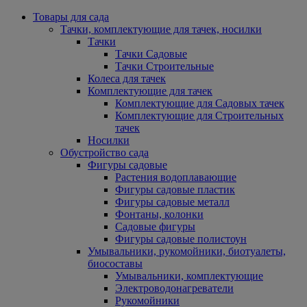
Товары для сада
Тачки, комплектующие для тачек, носилки
Тачки
Тачки Садовые
Тачки Строительные
Колеса для тачек
Комплектующие для тачек
Комплектующие для Садовых тачек
Комплектующие для Строительных
тачек
Носилки
Обустройство сада
Фигуры садовые
Растения водоплавающие
Фигуры садовые пластик
Фигуры садовые металл
Фонтаны, колонки
Садовые фигуры
Фигуры садовые полистоун
Умывальники, рукомойники, биотуалеты,
биосоставы
Умывальники, комплектующие
Электроводонагреватели
Рукомойники