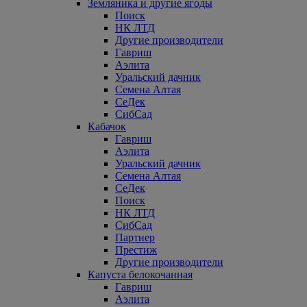
Земляника и другие ягоды
Поиск
НК ЛТД
Другие производители
Гавриш
Аэлита
Уральский дачник
Семена Алтая
СеДек
СибСад
Кабачок
Гавриш
Аэлита
Уральский дачник
Семена Алтая
СеДек
Поиск
НК ЛТД
СибСад
Партнер
Престиж
Другие производители
Капуста белокочанная
Гавриш
Аэлита