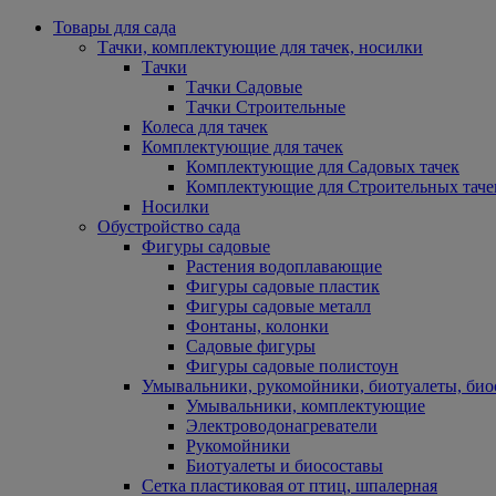
Товары для сада
Тачки, комплектующие для тачек, носилки
Тачки
Тачки Садовые
Тачки Строительные
Колеса для тачек
Комплектующие для тачек
Комплектующие для Садовых тачек
Комплектующие для Строительных таче
Носилки
Обустройство сада
Фигуры садовые
Растения водоплавающие
Фигуры садовые пластик
Фигуры садовые металл
Фонтаны, колонки
Садовые фигуры
Фигуры садовые полистоун
Умывальники, рукомойники, биотуалеты, био
Умывальники, комплектующие
Электроводонагреватели
Рукомойники
Биотуалеты и биосоставы
Сетка пластиковая от птиц, шпалерная