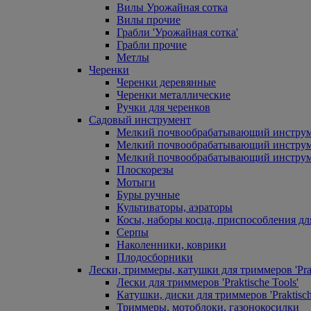
Вилы Урожайная сотка
Вилы прочие
Грабли 'Урожайная сотка'
Грабли прочие
Метлы
Черенки
Черенки деревянные
Черенки металлические
Ручки для черенков
Садовый инструмент
Мелкий почвообрабатывающий инстру
Мелкий почвообрабатывающий инст
Мелкий почвообрабатывающий инструм
Плоскорезы
Мотыги
Буры ручные
Культиваторы, аэраторы
Косы, наборы косца, приспособления дл
Серпы
Наколенники, коврики
Плодосборники
Лески, триммеры, катушки для триммеров 'Prak
Лески для триммеров 'Praktische Tools'
Катушки, диски для триммеров 'Praktisch
Триммеры, мотоблоки, газонокосилки