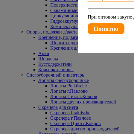
Поверхностные насосы
Скважинные насосы
Циркуляционные насосы
При оптовом закупе 
Гидроаккумуляторы и расширительные 
Комплектующие к насосам
Понятно
Опоры, подвязки д/растений
Крепление, подвязки д/растений
Шпагаты д/подвязки растений
Крепления д/растений
Арки
Шпалеры
Кустодержатели
Колышки, опоры
Снегоуборочный инвентарь
Лопаты снегоуборочные
Лопаты Praktische
Лопаты г.Павлово
Лопаты Цикл г.Ковров
Лопаты других производителей
Скрепера для снега
Скрепера Praktische
Скрепера г.Павлово
Скрепера Цикл г.Ковров
Скрепера других производителей