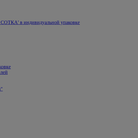
СОТКА' в индивидуальной упаковке
ковке
елей
а"