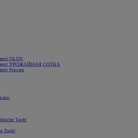
мент OLOV
румент УРОЖАЙНАЯ СОТКА
ент Россия
я кос
tische Tools'
e Tools'