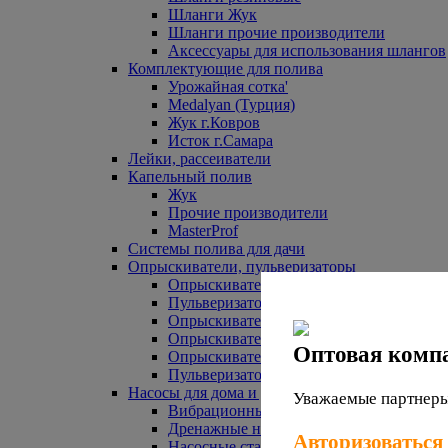
Шланги Жук
Шланги прочие производители
Аксессуары для использования шлангов
Комплектующие для полива
Урожайная сотка'
Medalyan (Турция)
Жук г.Ковров
Исток г.Самара
Лейки, рассеиватели
Капельный полив
Жук
Прочие производители
MasterProf
Системы полива для дачи
Опрыскиватели, пульверизаторы
Опрыскиватели аккумуляторные
Пульверизаторы прочие
Опрыскиватели Урожайная сотка
Опрыскиватели Жук
Оптовая комп
Опрыскиватели прочие
Пульверизаторы Урожайная сотка
Насосы для дома и дачи
Уважаемые партнеры,
Вибрационные насосы
Дренажные насосы
Авторизоваться
Насосные станции