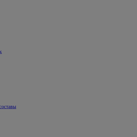
к
составы