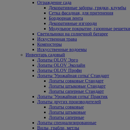
Ограждение сада
Декоративные заборы, грядки, клумбы
Сетка фасадная, для притенения
Бордюрная лента
Декоративные изгороди
Модульное покрытие, газонные решетки
Светильники на солнечной батарее
Искуственная трава
Компостеры
Искусственные водоемы
Инвентарь садовый
Лопаты OLOV Эрго
Лопаты OLOV Эколайн
Лопаты OLOV Профи
Лопаты 'Урожайная сотка' Стандарт
Лопаты совковые Стандарт
Лопаты штыковые Стандарт
Лопаты саперные Стандарт
Лопаты 'Урожайная сотка' Практик
Лопаты других производителей
Лопаты совковые
Лопаты штыковые
Лопаты саперные
Лопаты специализированные
Вилы, грабли, метлы