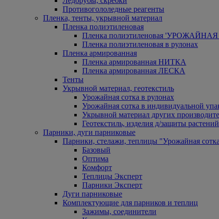
Ледорубы, скребки
Противогололедные реагенты
Пленка, тенты, укрывной материал
Пленка полиэтиленовая
Пленка полиэтиленовая 'УРОЖАЙНАЯ 
Пленка полиэтиленовая в рулонах
Пленка армированная
Пленка армированная НИТКА
Пленка армированная ЛЕСКА
Тенты
Укрывной материал, геотекстиль
Урожайная сотка в рулонах
Урожайная сотка в индивидуальной упа
Укрывной материал других производит
Геотекстиль, изделия д/защиты растений
Парники, дуги парниковые
Парники, стелажи, теплицы "Урожайная сотк
Базовый
Оптима
Комфорт
Теплицы Эксперт
Парники Эксперт
Дуги парниковые
Комплектующие для парников и теплиц
Зажимы, соединители