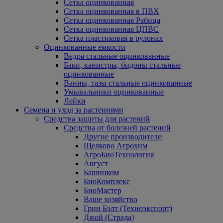
Сетка оцинкованная
Сетка оцинкованная в ПВХ
Сетка оцинкованная Рабица
Сетка оцинкованная ЦПВС
Сетка пластиковая в рулонах
Оцинкованные емкости
Ведра стальные оцинкованные
Баки, канистры, бидоны стальные
оцинкованные
Ванны, тазы стальные оцинкованные
Умывальники оцинкованные
Лейки
Семена и уход за растениями
Средства защиты для растений
Средства от болезней растений
Другие производители
Щелково Агрохим
АгроБиоТехнология
Август
Башинком
БиоКомплекс
БиоМастер
Ваше хозяйство
Грин Бэлт (Техноэкспорт)
Джой (Страда)