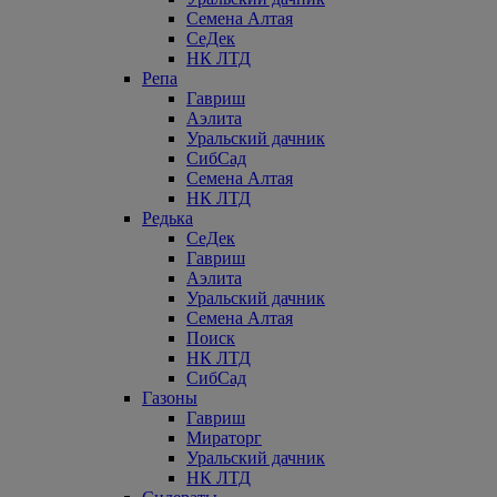
Семена Алтая
СеДек
НК ЛТД
Репа
Гавриш
Аэлита
Уральский дачник
СибСад
Семена Алтая
НК ЛТД
Редька
СеДек
Гавриш
Аэлита
Уральский дачник
Семена Алтая
Поиск
НК ЛТД
СибСад
Газоны
Гавриш
Мираторг
Уральский дачник
НК ЛТД