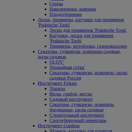
Серпы
Наколенники, коврики
Плодосборники
Лески, триммеры, катушки для триммеров
'Praktische Tools'
Лески для триммеров 'Praktische Tools'
Катушки, диски для триммеров
'Praktische Tools'
Триммеры, мотоблоки, газонокосилки
Секаторы, сучкорезы, ножницы садовые,
пилы садовые
OLOV'
Урожайная сотка'
Секаторы, сучкорезы, ножницы, пилы
садовые Россия
Инструмент Fiskars
Лопаты
Вилы, грабли, метлы
Садовый инструмент
Секаторы, сучкорезы, ножницы
бордюрные, пилы садовые
Строительный инструмент
Снегоуборочный инвентарь
Инструмент Gardena
Шланги, катушки для шлангов