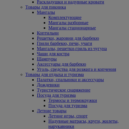
Раскладушки и надувные кровати
Товары для пикника
Мангалы
Комплектующие
Мангалы разборные
Мангалы стационарные
Коптильни
Решетки, жаровни для барбекю
Грили барбекю, печи, учаги
Мангалы, решетки-гриль из чугуна
Чаши для костра
Шампуры
Аксессуары для барбекю
Уголь, средства для розжига и копчения
Товары для отдыха и туризма
Палатки, спальники и аксессуары
Дождевики
Туристическое снаряжение
Посуда для туризма
Термосы и термокружки
Посуда для туризма
Летние товары
Летние игры, спорт
Надувные матрасы, круги, жилеты,
нарукавники