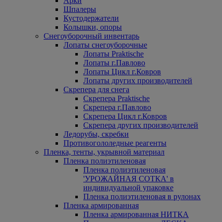
Арки
Шпалеры
Кустодержатели
Колышки, опоры
Снегоуборочный инвентарь
Лопаты снегоуборочные
Лопаты Praktische
Лопаты г.Павлово
Лопаты Цикл г.Ковров
Лопаты других производителей
Скрепера для снега
Скрепера Praktische
Скрепера г.Павлово
Скрепера Цикл г.Ковров
Скрепера других производителей
Ледорубы, скребки
Противогололедные реагенты
Пленка, тенты, укрывной материал
Пленка полиэтиленовая
Пленка полиэтиленовая
'УРОЖАЙНАЯ СОТКА' в
индивидуальной упаковке
Пленка полиэтиленовая в рулонах
Пленка армированная
Пленка армированная НИТКА