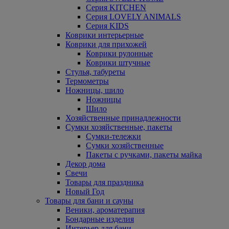
Серия KITCHEN
Серия LOVELY ANIMALS
Серия KIDS
Коврики интерьерные
Коврики для прихожей
Коврики рулонные
Коврики штучные
Стулья, табуреты
Термометры
Ножницы, шило
Ножницы
Шило
Хозяйственные принадлежности
Сумки хозяйственные, пакеты
Сумки-тележки
Сумки хозяйственные
Пакеты с ручками, пакеты майка
Декор дома
Свечи
Товары для праздника
Новый Год
Товары для бани и сауны
Веники, ароматерапия
Бондарные изделия
Интерьер для бани