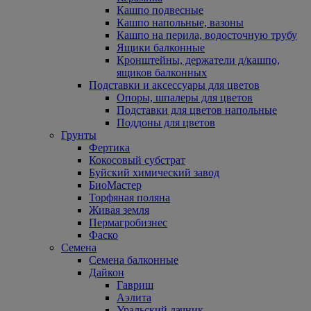
Кашпо подвесные
Кашпо напольные, вазоны
Кашпо на перила, водосточную трубу
Ящики балконные
Кронштейны, держатели д/кашпо,
ящиков балконных
Подставки и аксессуары для цветов
Опоры, шпалеры для цветов
Подставки для цветов напольные
Поддоны для цветов
Грунты
Фертика
Кокосовый субстрат
Буйский химический завод
БиоМастер
Торфяная поляна
Живая земля
Пермагробизнес
Фаско
Семена
Семена балконные
Дайкон
Гавриш
Аэлита
Уральский дачник