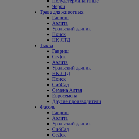
Полудетерминантные
Черри
Трава для животных
Гавриш
Аэлита
Уральский дачник
Поиск
НК ЛТД
Тыква
Гавриш
СеДек
Аэлита
Уральский дачник
НК ЛТД
Поиск
СибСад
Семена Алтая
Евросемена
Другие производители
Фасоль
Гавриш
Аэлита
Уральский дачник
СибСад
СеДек