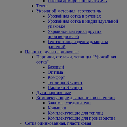
Пленка армированная ЛЕСКА
Тенты
Укрывной материал, геотекстиль
Урожайная сотка в рулонах
Урожайная сотка в индивидуальной
упаковке
Укрывной материал других
производителей
Геотекстиль, изделия д/защиты
растений
Парники, дуги парниковые
Парники, стелажи, теплицы "Урожайная
сотка"
Базовый
Оптима
Комфорт
Теплицы Эксперт
Парники Эксперт
Дуги парниковые
Комплектующие для парников и теплиц
Зажимы, соединители
Колышки
Комплектующие для теплиц
Комплектующие для производства
Сетка оцинкованная, пластиковая