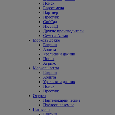
Поиск
Евросемена
Партнер
Престиж
СибСад
НК ЛТД
Другие производители
Семена Алтая
Морковь драже
Гавриш
Аэлита
Уральский дачник
Поиск
Агрико
Морковь лента
Гавриш
Аэлита
Уральский дачник
Поиск
Престиж
Огурец
Партенокарпические
Пчёлоопыляемые
Патиссон
Гавриш