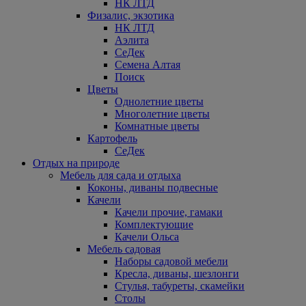
НК ЛТД
Физалис, экзотика
НК ЛТД
Аэлита
СеДек
Семена Алтая
Поиск
Цветы
Однолетние цветы
Многолетние цветы
Комнатные цветы
Картофель
СеДек
Отдых на природе
Мебель для сада и отдыха
Коконы, диваны подвесные
Качели
Качели прочие, гамаки
Комплектующие
Качели Ольса
Мебель садовая
Наборы садовой мебели
Кресла, диваны, шезлонги
Стулья, табуреты, скамейки
Столы