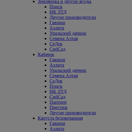
Земляника и другие ягоды
Поиск
НК ЛТД
Другие производители
Гавриш
Аэлита
Уральский дачник
Семена Алтая
СеДек
СибСад
Кабачок
Гавриш
Аэлита
Уральский дачник
Семена Алтая
СеДек
Поиск
НК ЛТД
СибСад
Партнер
Престиж
Другие производители
Капуста белокочанная
Гавриш
Аэлита