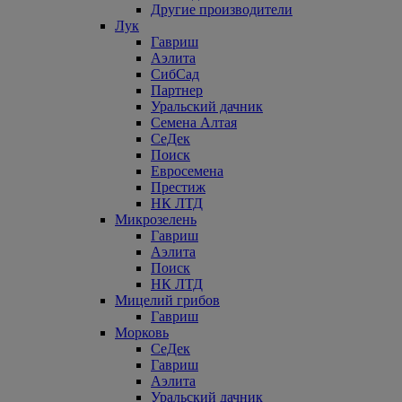
Другие производители
Лук
Гавриш
Аэлита
СибСад
Партнер
Уральский дачник
Семена Алтая
СеДек
Поиск
Евросемена
Престиж
НК ЛТД
Микрозелень
Гавриш
Аэлита
Поиск
НК ЛТД
Мицелий грибов
Гавриш
Морковь
СеДек
Гавриш
Аэлита
Уральский дачник