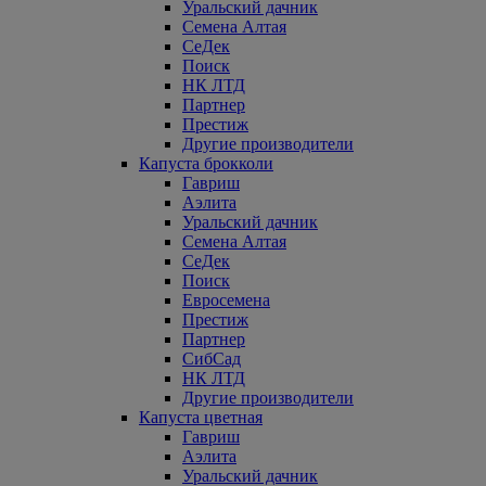
Уральский дачник
Семена Алтая
СеДек
Поиск
НК ЛТД
Партнер
Престиж
Другие производители
Капуста брокколи
Гавриш
Аэлита
Уральский дачник
Семена Алтая
СеДек
Поиск
Евросемена
Престиж
Партнер
СибСад
НК ЛТД
Другие производители
Капуста цветная
Гавриш
Аэлита
Уральский дачник