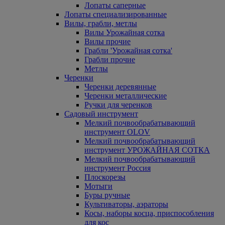
Лопаты саперные
Лопаты специализированные
Вилы, грабли, метлы
Вилы Урожайная сотка
Вилы прочие
Грабли 'Урожайная сотка'
Грабли прочие
Метлы
Черенки
Черенки деревянные
Черенки металлические
Ручки для черенков
Садовый инструмент
Мелкий почвообрабатывающий
инструмент OLOV
Мелкий почвообрабатывающий
инструмент УРОЖАЙНАЯ СОТКА
Мелкий почвообрабатывающий
инструмент Россия
Плоскорезы
Мотыги
Буры ручные
Культиваторы, аэраторы
Косы, наборы косца, приспособления
для кос