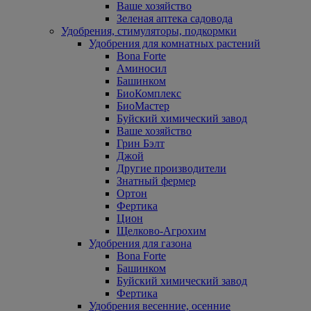
Ваше хозяйство
Зеленая аптека садовода
Удобрения, стимуляторы, подкормки
Удобрения для комнатных растений
Bona Forte
Аминосил
Башинком
БиоКомплекс
БиоМастер
Буйский химический завод
Ваше хозяйство
Грин Бэлт
Джой
Другие производители
Знатный фермер
Ортон
Фертика
Цион
Щелково-Агрохим
Удобрения для газона
Bona Forte
Башинком
Буйский химический завод
Фертика
Удобрения весенние, осенние