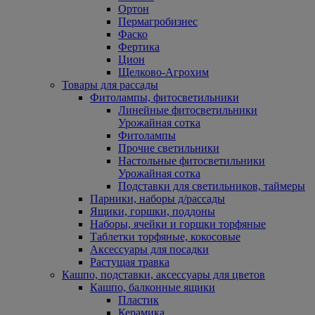
Ортон
Пермагробизнес
Фаско
Фертика
Цион
Щелково-Агрохим
Товары для рассады
Фитолампы, фитосветильники
Линейные фитосветильники
Урожайная сотка
Фитолампы
Прочие светильники
Настольные фитосветильники
Урожайная сотка
Подставки для светильников, таймеры
Парники, наборы д/рассады
Ящики, горшки, поддоны
Наборы, ячейки и горшки торфяные
Таблетки торфяные, кокосовые
Аксессуары для посадки
Растущая травка
Кашпо, подставки, аксессуары для цветов
Кашпо, балконные ящики
Пластик
Керамика