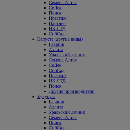
Семена Алтая
СеДек
Поиск
Престиж
Партнер
НК ЛТД
СибСад
Капуста (другие виды)
Гавриш
Аэлита
Уральский дачник
Семена Алтая
СеДек
СибСад
Престиж
НК ЛТД
Поиск
Другие производители
Кукуруза
Гавриш
Аэлита
Уральский дачник
Семена Алтая
Поиск
СибСад