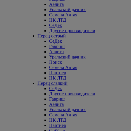
Аэлита
Уральский дачник
Семена Алтая
НК ЛТД
СеДек
Другие производители
Перец острый
СеДек
Гавриш
Аэлита
Уральский дачник
Поиск
Семена Алтая
Партнер
НК ЛТД
Перец сладкий
СеДек
Другие производители
Гавриш
Аэлита
Уральский дачник
Семена Алтая
НК ЛТД
Партнер
СибСад