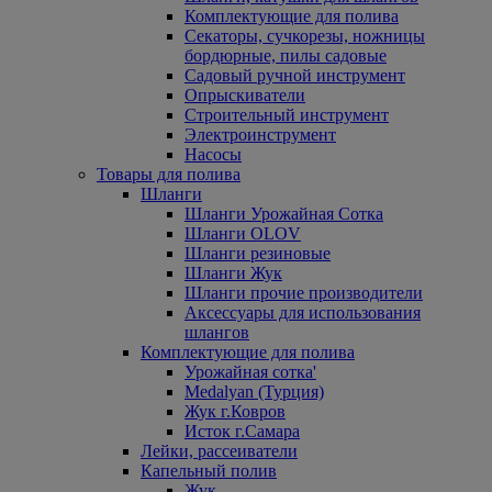
Комплектующие для полива
Секаторы, сучкорезы, ножницы
бордюрные, пилы садовые
Садовый ручной инструмент
Опрыскиватели
Строительный инструмент
Электроинструмент
Насосы
Товары для полива
Шланги
Шланги Урожайная Сотка
Шланги OLOV
Шланги резиновые
Шланги Жук
Шланги прочие производители
Аксессуары для использования
шлангов
Комплектующие для полива
Урожайная сотка'
Medalyan (Турция)
Жук г.Ковров
Исток г.Самара
Лейки, рассеиватели
Капельный полив
Жук