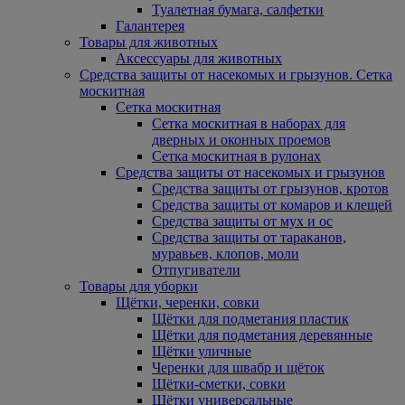
Туалетная бумага, салфетки
Галантерея
Товары для животных
Аксессуары для животных
Средства защиты от насекомых и грызунов. Сетка
москитная
Сетка москитная
Сетка москитная в наборах для
дверных и оконных проемов
Сетка москитная в рулонах
Средства защиты от насекомых и грызунов
Средства защиты от грызунов, кротов
Средства защиты от комаров и клещей
Средства защиты от мух и ос
Средства защиты от тараканов,
муравьев, клопов, моли
Отпугиватели
Товары для уборки
Щётки, черенки, совки
Щётки для подметания пластик
Щётки для подметания деревянные
Щётки уличные
Черенки для швабр и щёток
Щётки-сметки, совки
Щётки универсальные