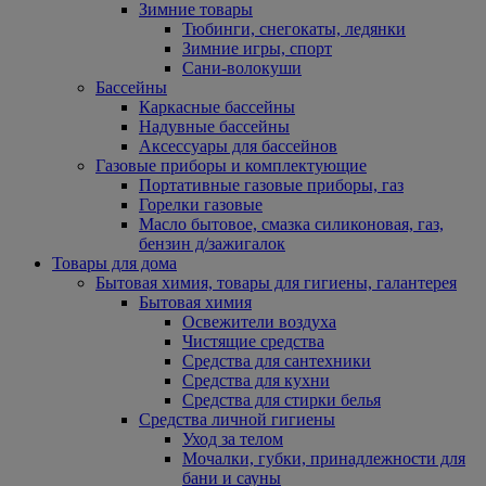
Зимние товары
Тюбинги, снегокаты, ледянки
Зимние игры, спорт
Сани-волокуши
Бассейны
Каркасные бассейны
Надувные бассейны
Аксессуары для бассейнов
Газовые приборы и комплектующие
Портативные газовые приборы, газ
Горелки газовые
Масло бытовое, смазка силиконовая, газ,
бензин д/зажигалок
Товары для дома
Бытовая химия, товары для гигиены, галантерея
Бытовая химия
Освежители воздуха
Чистящие средства
Средства для сантехники
Средства для кухни
Средства для стирки белья
Средства личной гигиены
Уход за телом
Мочалки, губки, принадлежности для
бани и сауны