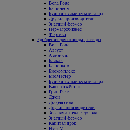
Bona Forte
Башинком
Буйский химический завод
Другие производители
Знатный фермер
Пермагробизнес
Фертика
Удобрения для огорода, рассады
Bona Forte
Август
Аминосил
Байкал
Башинком
Биокомплекс
БиоМастер
Буйский химический завод
Ваше хозяйство
Грин Бэлт
Джой
Добрая сила
Другие производители
Зеленая аптека садовода
Знатный фермер
Капитал прок
Нэст М