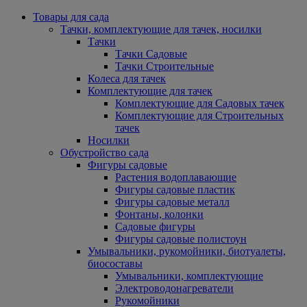
Товары для сада
Тачки, комплектующие для тачек, носилки
Тачки
Тачки Садовые
Тачки Строительные
Колеса для тачек
Комплектующие для тачек
Комплектующие для Садовых тачек
Комплектующие для Строительных
тачек
Носилки
Обустройство сада
Фигуры садовые
Растения водоплавающие
Фигуры садовые пластик
Фигуры садовые металл
Фонтаны, колонки
Садовые фигуры
Фигуры садовые полистоун
Умывальники, рукомойники, биотуалеты,
биосоставы
Умывальники, комплектующие
Электроводонагреватели
Рукомойники