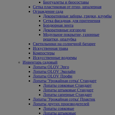
Биотуалеты и биосоставы
Сетка пластиковая от птиц, шпалерная
Ограждение сада
Декоративные заборы, грядки, клумбы
Сетка фасадная, для притенения
Бордюрная лента
Декоративные изгороди
Модульное покрытие, газонные
решетки, опалубка
Светильники на солнечной батарее
Искуственная трава
Компостеры
Искусственные водоемы
Инвентарь садовый
Лопаты OLOV Эрго
Лопаты OLOV Эколайн
Лопаты OLOV Профи
Лопаты 'Урожайная сотка' Стандарт
Лопаты совковые Стандарт
Лопаты штыковые Стандарт
Лопаты саперные Стандарт
Лопаты 'Урожайная сотка' Практик
Лопаты других производителей
Лопаты совковые
Лопаты штыковые