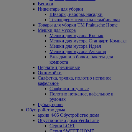
Веники
Инвентарь для уборки
Швабры, наборы, насадки
Тряпкодержатели, пылевыбивалки
Товары для уборки ТМ Praktische Home
Мешки для мусора
Мешки для мусора Крепак
Мешки для мусора Стандарт, Компакт
Мешки для мусора Идеал
Мешки для мусора Avikomp
Вкладыши в бочки, пакеты для
компоста
Перчатки резиновые
Окномойки
Салфетка, тряпка, полотно нетканое,
вафельное
Салфетки штучные
Полотно нетканое, вафельное в
рулонах
Губки, ерши
Обустройство дома
архив 4/05 Обустройство дома
Обустройство дома Verda Line
Серия LOFT
Серия SWEET HOME