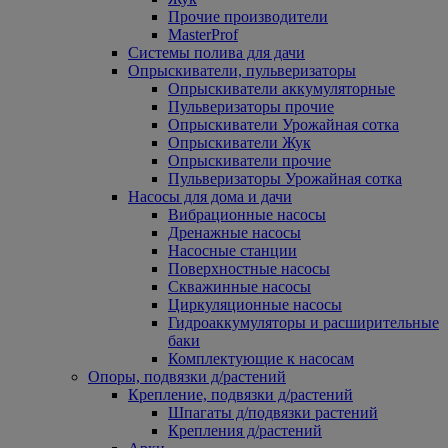
Прочие производители
MasterProf
Системы полива для дачи
Опрыскиватели, пульверизаторы
Опрыскиватели аккумуляторные
Пульверизаторы прочие
Опрыскиватели Урожайная сотка
Опрыскиватели Жук
Опрыскиватели прочие
Пульверизаторы Урожайная сотка
Насосы для дома и дачи
Вибрационные насосы
Дренажные насосы
Насосные станции
Поверхностные насосы
Скважинные насосы
Циркуляционные насосы
Гидроаккумуляторы и расширительные
баки
Комплектующие к насосам
Опоры, подвязки д/растений
Крепление, подвязки д/растений
Шпагаты д/подвязки растений
Крепления д/растений