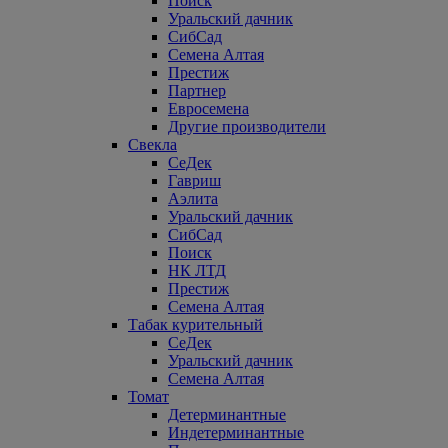
Поиск
Уральский дачник
СибСад
Семена Алтая
Престиж
Партнер
Евросемена
Другие производители
Свекла
СеДек
Гавриш
Аэлита
Уральский дачник
СибСад
Поиск
НК ЛТД
Престиж
Семена Алтая
Табак курительный
СеДек
Уральский дачник
Семена Алтая
Томат
Детерминантные
Индетерминантные