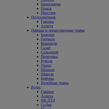
Евросемена
Поиск
Престиж
Подсолнечник
Гавриш
Аэлита
Пряные и лекарственные травы
Базилик
Горчица
Кориандр
Салат
Сельдерей
Петрушка
Рукола
Укроп
Шпинат
Щавель
Наборы
Целебные травы
Редис
Гавриш
Аэлита
НК ЛТД
СеДек