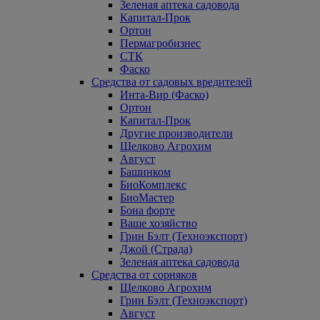
Зеленая аптека садовода
Капитал-Прок
Ортон
Пермагробизнес
СТК
Фаско
Средства от садовых вредителей
Инта-Вир (Фаско)
Ортон
Капитал-Прок
Другие производители
Щелково Агрохим
Август
Башинком
БиоКомплекс
БиоМастер
Бона форте
Ваше хозяйство
Грин Бэлт (Техноэкспорт)
Джой (Страда)
Зеленая аптека садовода
Средства от сорняков
Щелково Агрохим
Грин Бэлт (Техноэкспорт)
Август