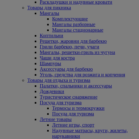
Раскладушки и надувные кровати
Товары для пикника
Мангалы
Комплектующие
Мангалы разборные
Мангалы стационарные
Коптильни
Решетки, жаровни для барбекю
Грили барбекю, печи, учаги
Мангалы, решетки-гриль из чугуна
Чаши для костра
Шампуры
Аксессуары для барбекю
Уголь, средства для розжига и копчения
Товары для отдыха и туризма
Палатки, спальники и аксессуары
Дождевики
Туристическое снаряжение
Посуда для туризма
Термосы и термокружки
Посуда для туризма
Летние товары
Летние игры, спорт
Надувные матрасы, круги, жилеты,
нарукавники