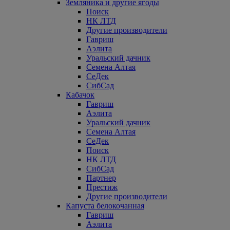
Земляника и другие ягоды
Поиск
НК ЛТД
Другие производители
Гавриш
Аэлита
Уральский дачник
Семена Алтая
СеДек
СибСад
Кабачок
Гавриш
Аэлита
Уральский дачник
Семена Алтая
СеДек
Поиск
НК ЛТД
СибСад
Партнер
Престиж
Другие производители
Капуста белокочанная
Гавриш
Аэлита