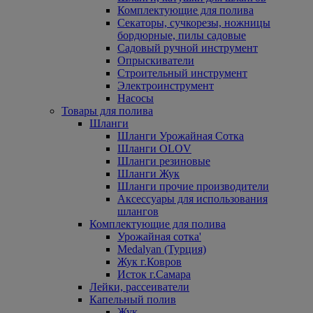
Комплектующие для полива
Секаторы, сучкорезы, ножницы
бордюрные, пилы садовые
Садовый ручной инструмент
Опрыскиватели
Строительный инструмент
Электроинструмент
Насосы
Товары для полива
Шланги
Шланги Урожайная Сотка
Шланги OLOV
Шланги резиновые
Шланги Жук
Шланги прочие производители
Аксессуары для использования
шлангов
Комплектующие для полива
Урожайная сотка'
Medalyan (Турция)
Жук г.Ковров
Исток г.Самара
Лейки, рассеиватели
Капельный полив
Жук