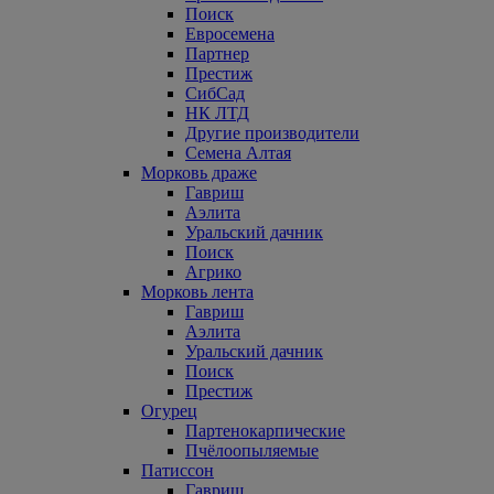
Поиск
Евросемена
Партнер
Престиж
СибСад
НК ЛТД
Другие производители
Семена Алтая
Морковь драже
Гавриш
Аэлита
Уральский дачник
Поиск
Агрико
Морковь лента
Гавриш
Аэлита
Уральский дачник
Поиск
Престиж
Огурец
Партенокарпические
Пчёлоопыляемые
Патиссон
Гавриш