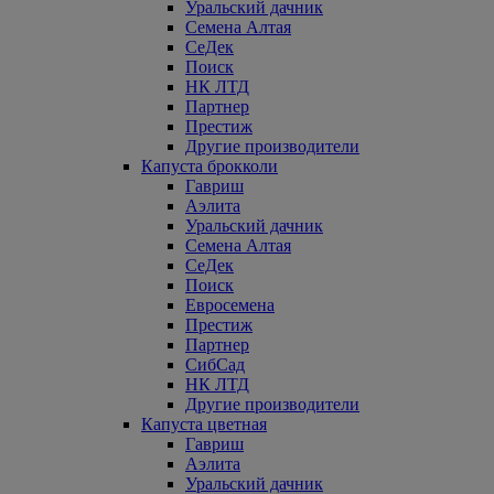
Уральский дачник
Семена Алтая
СеДек
Поиск
НК ЛТД
Партнер
Престиж
Другие производители
Капуста брокколи
Гавриш
Аэлита
Уральский дачник
Семена Алтая
СеДек
Поиск
Евросемена
Престиж
Партнер
СибСад
НК ЛТД
Другие производители
Капуста цветная
Гавриш
Аэлита
Уральский дачник