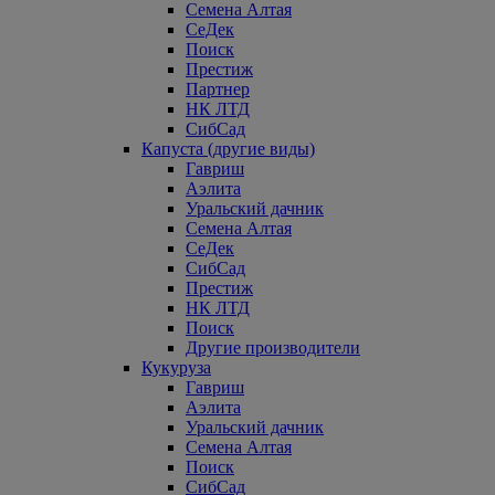
Семена Алтая
СеДек
Поиск
Престиж
Партнер
НК ЛТД
СибСад
Капуста (другие виды)
Гавриш
Аэлита
Уральский дачник
Семена Алтая
СеДек
СибСад
Престиж
НК ЛТД
Поиск
Другие производители
Кукуруза
Гавриш
Аэлита
Уральский дачник
Семена Алтая
Поиск
СибСад