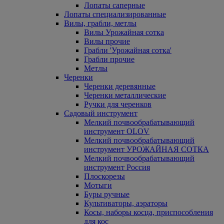
Лопаты саперные
Лопаты специализированные
Вилы, грабли, метлы
Вилы Урожайная сотка
Вилы прочие
Грабли 'Урожайная сотка'
Грабли прочие
Метлы
Черенки
Черенки деревянные
Черенки металлические
Ручки для черенков
Садовый инструмент
Мелкий почвообрабатывающий
инструмент OLOV
Мелкий почвообрабатывающий
инструмент УРОЖАЙНАЯ СОТКА
Мелкий почвообрабатывающий
инструмент Россия
Плоскорезы
Мотыги
Буры ручные
Культиваторы, аэраторы
Косы, наборы косца, приспособления
для кос