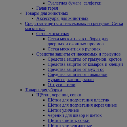
Туалетная бумага, салфетки
Галантерея
Товары для животных
Аксессуары для животных
Средства защиты от насекомых и грызунов. Сетка
москитная
Сетка москитная
Сетка москитная в наборах для
дверных и оконных проемов
Сетка москитная в рулонах
Средства защиты от насекомых и грызунов
Средства защиты от грызунов, кротов
Средства защиты от комаров и клещей
Средства защиты от мух и ос
Средства защиты от тараканов,
муравьев, клопов, моли
Отпугиватели
Товары для уборки
Щётки, черенки, совки
Щётки для подметания пластик
Щётки для подметания деревянные
Щётки уличные
Черенки для швабр и щёток
Щётки-сметки, совки
Щётки универсальные