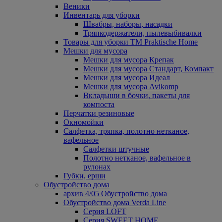
Веники
Инвентарь для уборки
Швабры, наборы, насадки
Тряпкодержатели, пылевыбивалки
Товары для уборки ТМ Praktische Home
Мешки для мусора
Мешки для мусора Крепак
Мешки для мусора Стандарт, Компакт
Мешки для мусора Идеал
Мешки для мусора Avikomp
Вкладыши в бочки, пакеты для
компоста
Перчатки резиновые
Окномойки
Салфетка, тряпка, полотно нетканое,
вафельное
Салфетки штучные
Полотно нетканое, вафельное в
рулонах
Губки, ерши
Обустройство дома
архив 4/05 Обустройство дома
Обустройство дома Verda Line
Серия LOFT
Серия SWEET HOME