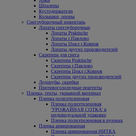
Арки
Шпалеры
Кустодержатели
Колышки, опоры
Снегоуборочный инвентарь
Лопаты снегоуборочные
Лопаты Praktische
Лопаты г.Павлово
Лопаты Цикл г.Ковров
Лопаты других производителей
Скрепера для снега
Скрепера Praktische
Скрепера г.Павлово
Скрепера Цикл г.Ковров
Скрепера других производителей
Ледорубы, скребки
Противогололедные реагенты
Пленка, тенты, укрывной материал
Пленка полиэтиленовая
Пленка полиэтиленовая
'УРОЖАЙНАЯ СОТКА' в
индивидуальной упаковке
Пленка полиэтиленовая в рулонах
Пленка армированная
Пленка армированная НИТКА