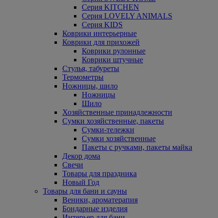
Серия KITCHEN
Серия LOVELY ANIMALS
Серия KIDS
Коврики интерьерные
Коврики для прихожей
Коврики рулонные
Коврики штучные
Стулья, табуреты
Термометры
Ножницы, шило
Ножницы
Шило
Хозяйственные принадлежности
Сумки хозяйственные, пакеты
Сумки-тележки
Сумки хозяйственные
Пакеты с ручками, пакеты майка
Декор дома
Свечи
Товары для праздника
Новый Год
Товары для бани и сауны
Веники, ароматерапия
Бондарные изделия
Интерьер для бани