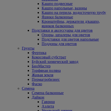
Кашпо подвесные
Кашпо напольные, вазоны
Кашпо на перила, водосточную трубу
Ящики балконные
Кронштейны, держатели д/кашпо,
ящиков балконных
Подставки и аксессуары для цветов
Опоры, шпалеры для цветов
Подставки для цветов напольные
Поддоны для цветов
Грунты
Фертика
Кокосовый субстрат
Буйский химический завод
БиоМастер
Торфяная поляна
Живая земля
Пермагробизнес
Фаско
Семена
Семена балконные
Дайкон
Гавриш
Аэлита
Уральский дачник