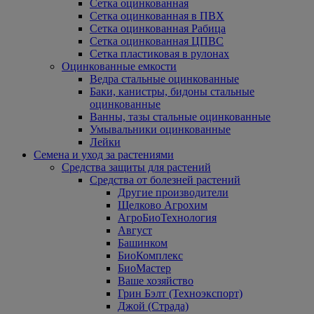
Сетка оцинкованная
Сетка оцинкованная в ПВХ
Сетка оцинкованная Рабица
Сетка оцинкованная ЦПВС
Сетка пластиковая в рулонах
Оцинкованные емкости
Ведра стальные оцинкованные
Баки, канистры, бидоны стальные
оцинкованные
Ванны, тазы стальные оцинкованные
Умывальники оцинкованные
Лейки
Семена и уход за растениями
Средства защиты для растений
Средства от болезней растений
Другие производители
Щелково Агрохим
АгроБиоТехнология
Август
Башинком
БиоКомплекс
БиоМастер
Ваше хозяйство
Грин Бэлт (Техноэкспорт)
Джой (Страда)