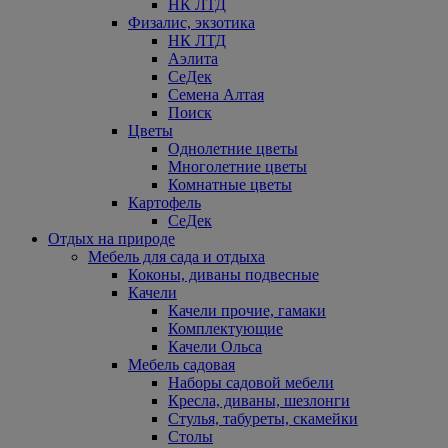
НК ЛТД
Физалис, экзотика
НК ЛТД
Аэлита
СеДек
Семена Алтая
Поиск
Цветы
Однолетние цветы
Многолетние цветы
Комнатные цветы
Картофель
СеДек
Отдых на природе
Мебель для сада и отдыха
Коконы, диваны подвесные
Качели
Качели прочие, гамаки
Комплектующие
Качели Ольса
Мебель садовая
Наборы садовой мебели
Кресла, диваны, шезлонги
Стулья, табуреты, скамейки
Столы