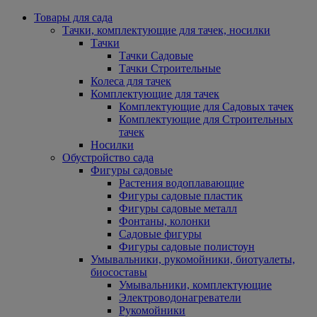
Товары для сада
Тачки, комплектующие для тачек, носилки
Тачки
Тачки Садовые
Тачки Строительные
Колеса для тачек
Комплектующие для тачек
Комплектующие для Садовых тачек
Комплектующие для Строительных
тачек
Носилки
Обустройство сада
Фигуры садовые
Растения водоплавающие
Фигуры садовые пластик
Фигуры садовые металл
Фонтаны, колонки
Садовые фигуры
Фигуры садовые полистоун
Умывальники, рукомойники, биотуалеты,
биосоставы
Умывальники, комплектующие
Электроводонагреватели
Рукомойники