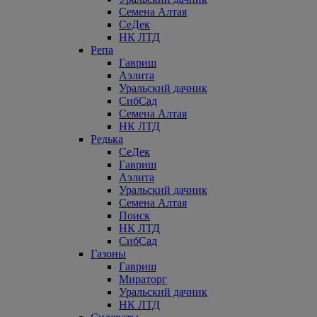
Семена Алтая
СеДек
НК ЛТД
Репа
Гавриш
Аэлита
Уральский дачник
СибСад
Семена Алтая
НК ЛТД
Редька
СеДек
Гавриш
Аэлита
Уральский дачник
Семена Алтая
Поиск
НК ЛТД
СибСад
Газоны
Гавриш
Мираторг
Уральский дачник
НК ЛТД