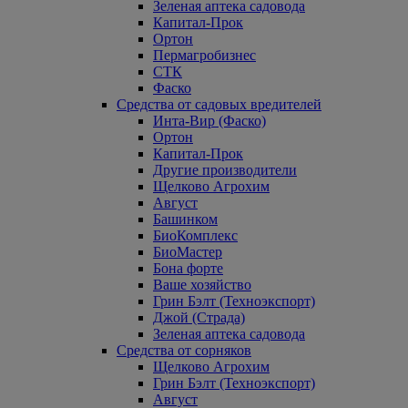
Зеленая аптека садовода
Капитал-Прок
Ортон
Пермагробизнес
СТК
Фаско
Средства от садовых вредителей
Инта-Вир (Фаско)
Ортон
Капитал-Прок
Другие производители
Щелково Агрохим
Август
Башинком
БиоКомплекс
БиоМастер
Бона форте
Ваше хозяйство
Грин Бэлт (Техноэкспорт)
Джой (Страда)
Зеленая аптека садовода
Средства от сорняков
Щелково Агрохим
Грин Бэлт (Техноэкспорт)
Август