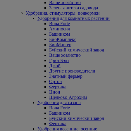
Ваше хозяйство
Зеленая аптека садовода
Удобрения, стимуляторы, подкормки
Удобрения для комнатных растений
Bona Forte
Аминосил
Башинком
БиоКомплекс
БиоМастер
Буйский химический завод
Ваше хозяйство
Грин Бэлт
Джой
Другие производители
Знатный фермер
Ортон
Фертика
Цион
Щелково-Агрохим
Удобрения для газона
Bona Forte
Башинком
Буйский химический завод
Фертика
Удобрения весенние, осенние