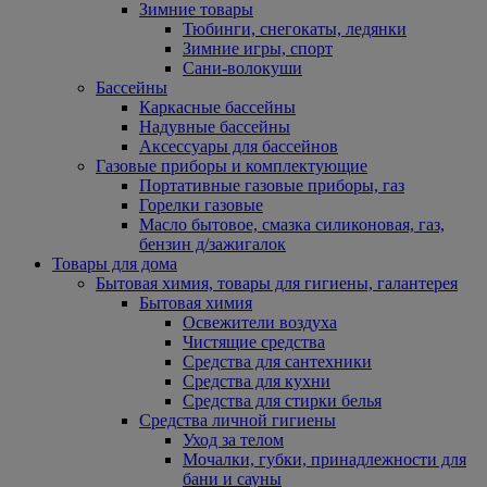
Зимние товары
Тюбинги, снегокаты, ледянки
Зимние игры, спорт
Сани-волокуши
Бассейны
Каркасные бассейны
Надувные бассейны
Аксессуары для бассейнов
Газовые приборы и комплектующие
Портативные газовые приборы, газ
Горелки газовые
Масло бытовое, смазка силиконовая, газ,
бензин д/зажигалок
Товары для дома
Бытовая химия, товары для гигиены, галантерея
Бытовая химия
Освежители воздуха
Чистящие средства
Средства для сантехники
Средства для кухни
Средства для стирки белья
Средства личной гигиены
Уход за телом
Мочалки, губки, принадлежности для
бани и сауны