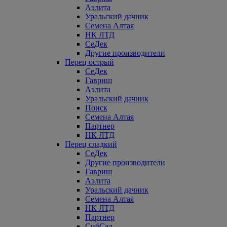
Аэлита
Уральский дачник
Семена Алтая
НК ЛТД
СеДек
Другие производители
Перец острый
СеДек
Гавриш
Аэлита
Уральский дачник
Поиск
Семена Алтая
Партнер
НК ЛТД
Перец сладкий
СеДек
Другие производители
Гавриш
Аэлита
Уральский дачник
Семена Алтая
НК ЛТД
Партнер
СибСад