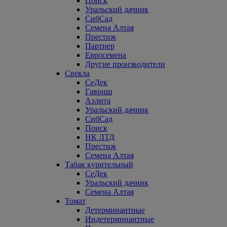
Поиск
Уральский дачник
СибСад
Семена Алтая
Престиж
Партнер
Евросемена
Другие производители
Свекла
СеДек
Гавриш
Аэлита
Уральский дачник
СибСад
Поиск
НК ЛТД
Престиж
Семена Алтая
Табак курительный
СеДек
Уральский дачник
Семена Алтая
Томат
Детерминантные
Индетерминантные