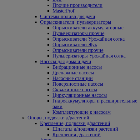
Прочие производители
MasterProf
Системы полива для дачи
Опрыскиватели, пульверизаторы
Опрыскиватели аккумуляторные
Пульверизаторы прочие
Опрыскиватели Урожайная сотка
Опрыскиватели Жук
Опрыскиватели прочие
Пульверизаторы Урожайная сотка
Насосы для дома и дачи
Вибрационные насосы
Дренажные насосы
Насосные станции
Поверхностные насосы
Скважинные насосы
Циркуляционные насосы
Гидроаккумуляторы и расширительные
баки
Комплектующие к насосам
Опоры, подвязки д/растений
Крепление, подвязки д/растений
Шпагаты д/подвязки растений
Крепления д/растений