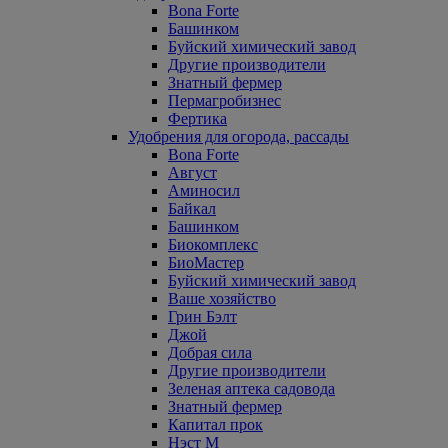
Bona Forte
Башинком
Буйский химический завод
Другие производители
Знатный фермер
Пермагробизнес
Фертика
Удобрения для огорода, рассады
Bona Forte
Август
Аминосил
Байкал
Башинком
Биокомплекс
БиоМастер
Буйский химический завод
Ваше хозяйство
Грин Бэлт
Джой
Добрая сила
Другие производители
Зеленая аптека садовода
Знатный фермер
Капитал прок
Нэст М