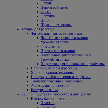
Ортон
Пермагробизнес
Фаско
Фертика
Цион
Щелково-Агрохим
Товары для рассады
Фитолампы, фитосветильники
Линейные фитосветильники
Урожайная сотка
Фитолампы
Прочие светильники
Настольные фитосветильники
Урожайная сотка
Подставки для светильников, таймеры
Парники, наборы д/рассады
Ящики, горшки, поддоны
Наборы, ячейки и горшки торфяные
Таблетки торфяные, кокосовые
Аксессуары для посадки
Растущая травка
Кашпо, подставки, аксессуары для цветов
Кашпо, балконные ящики
Пластик
Керамика