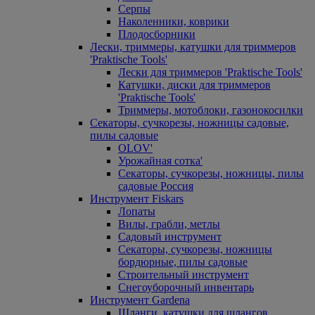
Серпы
Наколенники, коврики
Плодосборники
Лески, триммеры, катушки для триммеров
'Praktische Tools'
Лески для триммеров 'Praktische Tools'
Катушки, диски для триммеров
'Praktische Tools'
Триммеры, мотоблоки, газонокосилки
Секаторы, сучкорезы, ножницы садовые,
пилы садовые
OLOV'
Урожайная сотка'
Секаторы, сучкорезы, ножницы, пилы
садовые Россия
Инструмент Fiskars
Лопаты
Вилы, грабли, метлы
Садовый инструмент
Секаторы, сучкорезы, ножницы
бордюрные, пилы садовые
Строительный инструмент
Снегоуборочный инвентарь
Инструмент Gardena
Шланги, катушки для шлангов