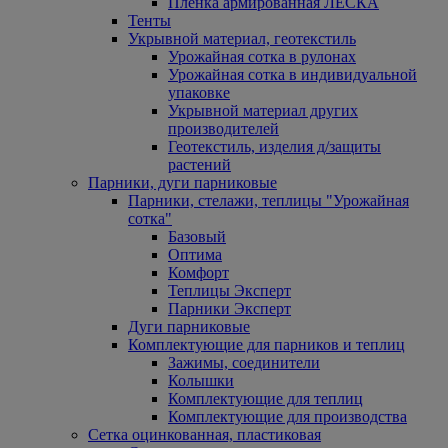
Пленка армированная ЛЕСКА
Тенты
Укрывной материал, геотекстиль
Урожайная сотка в рулонах
Урожайная сотка в индивидуальной
упаковке
Укрывной материал других
производителей
Геотекстиль, изделия д/защиты
растений
Парники, дуги парниковые
Парники, стелажи, теплицы "Урожайная
сотка"
Базовый
Оптима
Комфорт
Теплицы Эксперт
Парники Эксперт
Дуги парниковые
Комплектующие для парников и теплиц
Зажимы, соединители
Колышки
Комплектующие для теплиц
Комплектующие для производства
Сетка оцинкованная, пластиковая