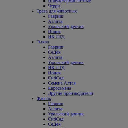
Полудетерминантные
Черри
Трава для животных
Гавриш
Аэлита
Уральский дачник
Поиск
НК ЛТД
Тыква
Гавриш
СеДек
Аэлита
Уральский дачник
НК ЛТД
Поиск
СибСад
Семена Алтая
Евросемена
Другие производители
Фасоль
Гавриш
Аэлита
Уральский дачник
СибСад
СеДек