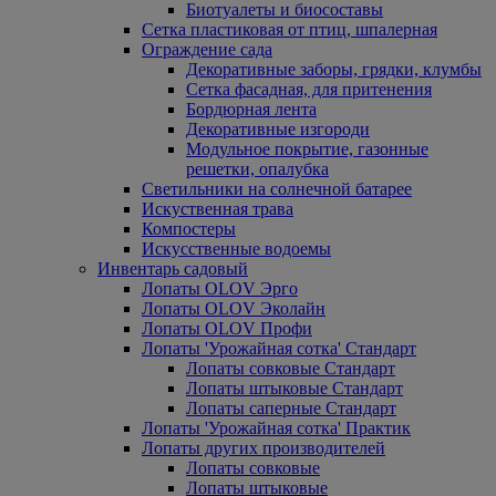
Биотуалеты и биосоставы
Сетка пластиковая от птиц, шпалерная
Ограждение сада
Декоративные заборы, грядки, клумбы
Сетка фасадная, для притенения
Бордюрная лента
Декоративные изгороди
Модульное покрытие, газонные
решетки, опалубка
Светильники на солнечной батарее
Искуственная трава
Компостеры
Искусственные водоемы
Инвентарь садовый
Лопаты OLOV Эрго
Лопаты OLOV Эколайн
Лопаты OLOV Профи
Лопаты 'Урожайная сотка' Стандарт
Лопаты совковые Стандарт
Лопаты штыковые Стандарт
Лопаты саперные Стандарт
Лопаты 'Урожайная сотка' Практик
Лопаты других производителей
Лопаты совковые
Лопаты штыковые