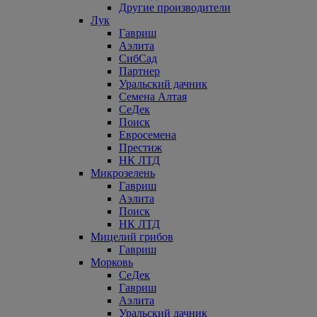
Другие производители
Лук
Гавриш
Аэлита
СибСад
Партнер
Уральский дачник
Семена Алтая
СеДек
Поиск
Евросемена
Престиж
НК ЛТД
Микрозелень
Гавриш
Аэлита
Поиск
НК ЛТД
Мицелий грибов
Гавриш
Морковь
СеДек
Гавриш
Аэлита
Уральский дачник