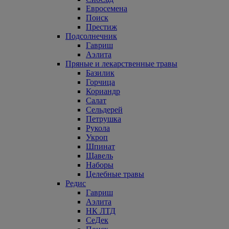
Евросемена
Поиск
Престиж
Подсолнечник
Гавриш
Аэлита
Пряные и лекарственные травы
Базилик
Горчица
Кориандр
Салат
Сельдерей
Петрушка
Рукола
Укроп
Шпинат
Щавель
Наборы
Целебные травы
Редис
Гавриш
Аэлита
НК ЛТД
СеДек