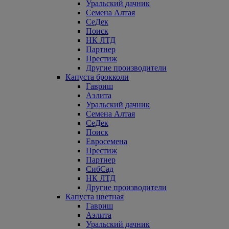
Уральский дачник
Семена Алтая
СеДек
Поиск
НК ЛТД
Партнер
Престиж
Другие производители
Капуста брокколи
Гавриш
Аэлита
Уральский дачник
Семена Алтая
СеДек
Поиск
Евросемена
Престиж
Партнер
СибСад
НК ЛТД
Другие производители
Капуста цветная
Гавриш
Аэлита
Уральский дачник