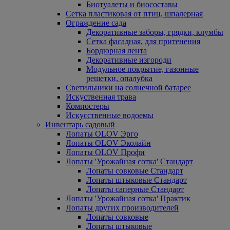
Биотуалеты и биосоставы
Сетка пластиковая от птиц, шпалерная
Ограждение сада
Декоративные заборы, грядки, клумбы
Сетка фасадная, для притенения
Бордюрная лента
Декоративные изгороди
Модульное покрытие, газонные
решетки, опалубка
Светильники на солнечной батарее
Искуственная трава
Компостеры
Искусственные водоемы
Инвентарь садовый
Лопаты OLOV Эрго
Лопаты OLOV Эколайн
Лопаты OLOV Профи
Лопаты 'Урожайная сотка' Стандарт
Лопаты совковые Стандарт
Лопаты штыковые Стандарт
Лопаты саперные Стандарт
Лопаты 'Урожайная сотка' Практик
Лопаты других производителей
Лопаты совковые
Лопаты штыковые