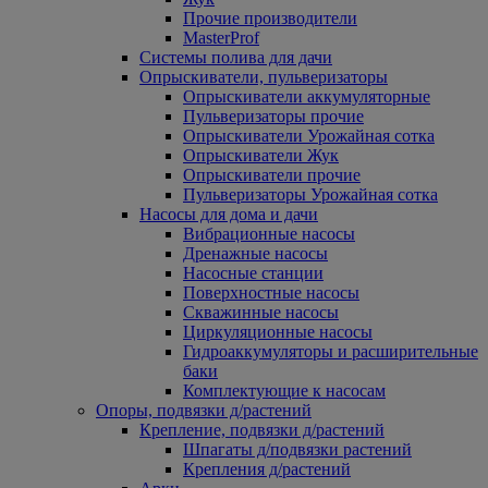
Прочие производители
MasterProf
Системы полива для дачи
Опрыскиватели, пульверизаторы
Опрыскиватели аккумуляторные
Пульверизаторы прочие
Опрыскиватели Урожайная сотка
Опрыскиватели Жук
Опрыскиватели прочие
Пульверизаторы Урожайная сотка
Насосы для дома и дачи
Вибрационные насосы
Дренажные насосы
Насосные станции
Поверхностные насосы
Скважинные насосы
Циркуляционные насосы
Гидроаккумуляторы и расширительные
баки
Комплектующие к насосам
Опоры, подвязки д/растений
Крепление, подвязки д/растений
Шпагаты д/подвязки растений
Крепления д/растений