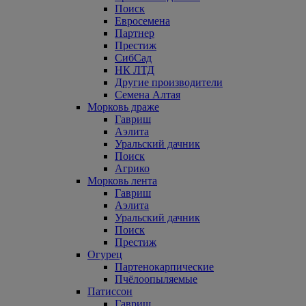
Поиск
Евросемена
Партнер
Престиж
СибСад
НК ЛТД
Другие производители
Семена Алтая
Морковь драже
Гавриш
Аэлита
Уральский дачник
Поиск
Агрико
Морковь лента
Гавриш
Аэлита
Уральский дачник
Поиск
Престиж
Огурец
Партенокарпические
Пчёлоопыляемые
Патиссон
Гавриш