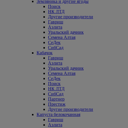
Земляника и другие ягоды
Поиск
НК ЛТД
Другие производители
Гавриш
Аэлита
Уральский дачник
Семена Алтая
СеДек
СибСад
Кабачок
Гавриш
Аэлита
Уральский дачник
Семена Алтая
СеДек
Поиск
НК ЛТД
СибСад
Партнер
Престиж
Другие производители
Капуста белокочанная
Гавриш
Аэлита