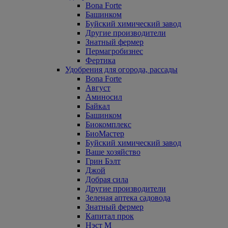
Bona Forte
Башинком
Буйский химический завод
Другие производители
Знатный фермер
Пермагробизнес
Фертика
Удобрения для огорода, рассады
Bona Forte
Август
Аминосил
Байкал
Башинком
Биокомплекс
БиоМастер
Буйский химический завод
Ваше хозяйство
Грин Бэлт
Джой
Добрая сила
Другие производители
Зеленая аптека садовода
Знатный фермер
Капитал прок
Нэст М