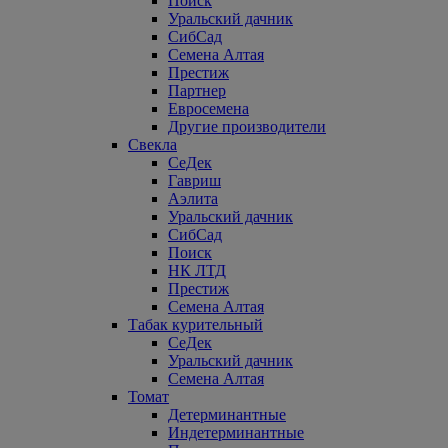
Поиск
Уральский дачник
СибСад
Семена Алтая
Престиж
Партнер
Евросемена
Другие производители
Свекла
СеДек
Гавриш
Аэлита
Уральский дачник
СибСад
Поиск
НК ЛТД
Престиж
Семена Алтая
Табак курительный
СеДек
Уральский дачник
Семена Алтая
Томат
Детерминантные
Индетерминантные