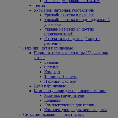
Пленка армированная ЛЕСКА
Тенты
Укрывной материал, геотекстиль
Урожайная сотка в рулонах
Урожайная сотка в индивидуальной
упаковке
Укрывной материал других
производителей
Геотекстиль, изделия д/защиты
растений
Парники, дуги парниковые
Парники, стелажи, теплицы "Урожайная
сотка"
Базовый
Оптима
Комфорт
Теплицы Эксперт
Парники Эксперт
Дуги парниковые
Комплектующие для парников и теплиц
Зажимы, соединители
Колышки
Комплектующие для теплиц
Комплектующие для производства
Сетка оцинкованная, пластиковая