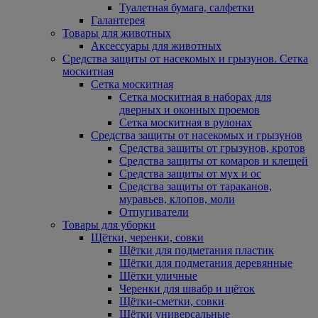
Туалетная бумага, салфетки
Галантерея
Товары для животных
Аксессуары для животных
Средства защиты от насекомых и грызунов. Сетка
москитная
Сетка москитная
Сетка москитная в наборах для
дверных и оконных проемов
Сетка москитная в рулонах
Средства защиты от насекомых и грызунов
Средства защиты от грызунов, кротов
Средства защиты от комаров и клещей
Средства защиты от мух и ос
Средства защиты от тараканов,
муравьев, клопов, моли
Отпугиватели
Товары для уборки
Щётки, черенки, совки
Щётки для подметания пластик
Щётки для подметания деревянные
Щётки уличные
Черенки для швабр и щёток
Щётки-сметки, совки
Щётки универсальные