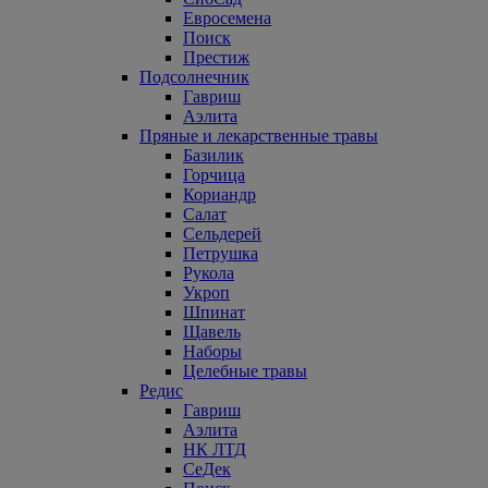
Евросемена
Поиск
Престиж
Подсолнечник
Гавриш
Аэлита
Пряные и лекарственные травы
Базилик
Горчица
Кориандр
Салат
Сельдерей
Петрушка
Рукола
Укроп
Шпинат
Щавель
Наборы
Целебные травы
Редис
Гавриш
Аэлита
НК ЛТД
СеДек