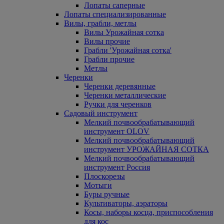
Лопаты саперные
Лопаты специализированные
Вилы, грабли, метлы
Вилы Урожайная сотка
Вилы прочие
Грабли 'Урожайная сотка'
Грабли прочие
Метлы
Черенки
Черенки деревянные
Черенки металлические
Ручки для черенков
Садовый инструмент
Мелкий почвообрабатывающий
инструмент OLOV
Мелкий почвообрабатывающий
инструмент УРОЖАЙНАЯ СОТКА
Мелкий почвообрабатывающий
инструмент Россия
Плоскорезы
Мотыги
Буры ручные
Культиваторы, аэраторы
Косы, наборы косца, приспособления
для кос