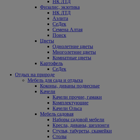
НК ЛТД
Физалис, экзотика
НК ЛТД
Аэлита
СеДек
Семена Алтая
Поиск
Цветы
Однолетние цветы
Многолетние цветы
Комнатные цветы
Картофель
СеДек
Отдых на природе
Мебель для сада и отдыха
Коконы, диваны подвесные
Качели
Качели прочие, гамаки
Комплектующие
Качели Ольса
Мебель садовая
Наборы садовой мебели
Кресла, диваны, шезлонги
Стулья, табуреты, скамейки
Столы