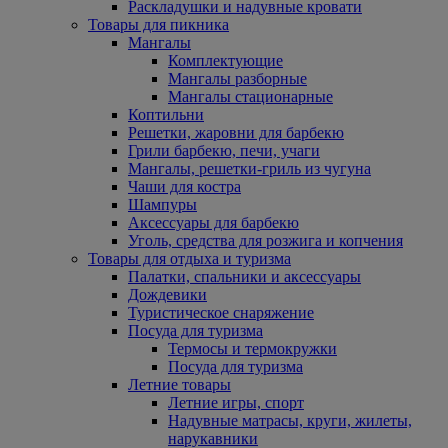
Раскладушки и надувные кровати
Товары для пикника
Мангалы
Комплектующие
Мангалы разборные
Мангалы стационарные
Коптильни
Решетки, жаровни для барбекю
Грили барбекю, печи, учаги
Мангалы, решетки-гриль из чугуна
Чаши для костра
Шампуры
Аксессуары для барбекю
Уголь, средства для розжига и копчения
Товары для отдыха и туризма
Палатки, спальники и аксессуары
Дождевики
Туристическое снаряжение
Посуда для туризма
Термосы и термокружки
Посуда для туризма
Летние товары
Летние игры, спорт
Надувные матрасы, круги, жилеты,
нарукавники