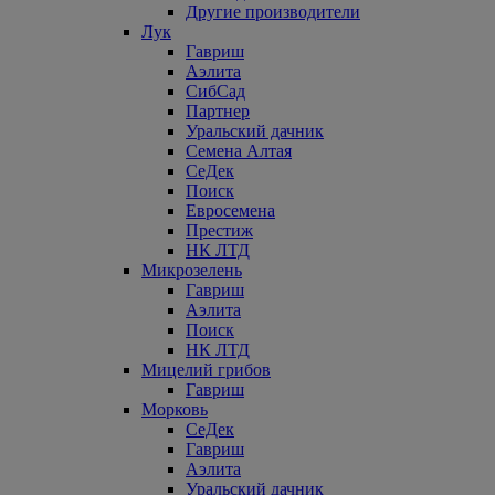
Другие производители
Лук
Гавриш
Аэлита
СибСад
Партнер
Уральский дачник
Семена Алтая
СеДек
Поиск
Евросемена
Престиж
НК ЛТД
Микрозелень
Гавриш
Аэлита
Поиск
НК ЛТД
Мицелий грибов
Гавриш
Морковь
СеДек
Гавриш
Аэлита
Уральский дачник