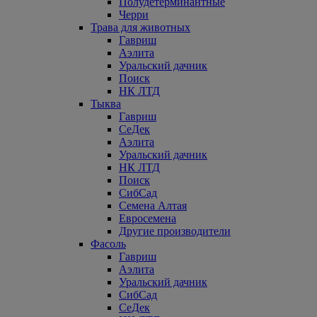
Полудетерминантные
Черри
Трава для животных
Гавриш
Аэлита
Уральский дачник
Поиск
НК ЛТД
Тыква
Гавриш
СеДек
Аэлита
Уральский дачник
НК ЛТД
Поиск
СибСад
Семена Алтая
Евросемена
Другие производители
Фасоль
Гавриш
Аэлита
Уральский дачник
СибСад
СеДек