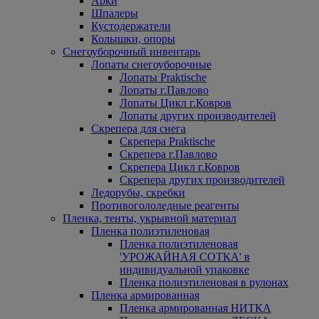
Арки
Шпалеры
Кустодержатели
Колышки, опоры
Снегоуборочный инвентарь
Лопаты снегоуборочные
Лопаты Praktische
Лопаты г.Павлово
Лопаты Цикл г.Ковров
Лопаты других производителей
Скрепера для снега
Скрепера Praktische
Скрепера г.Павлово
Скрепера Цикл г.Ковров
Скрепера других производителей
Ледорубы, скребки
Противогололедные реагенты
Пленка, тенты, укрывной материал
Пленка полиэтиленовая
Пленка полиэтиленовая
'УРОЖАЙНАЯ СОТКА' в
индивидуальной упаковке
Пленка полиэтиленовая в рулонах
Пленка армированная
Пленка армированная НИТКА