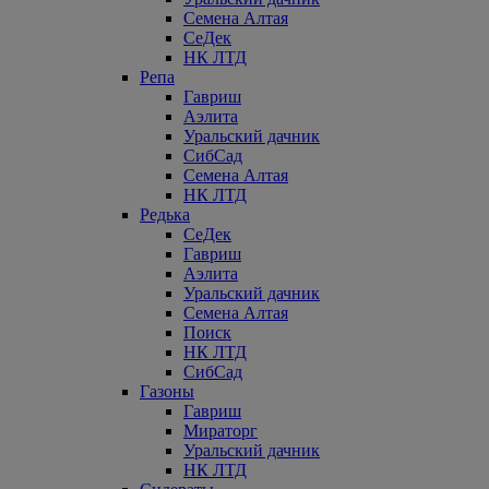
Семена Алтая
СеДек
НК ЛТД
Репа
Гавриш
Аэлита
Уральский дачник
СибСад
Семена Алтая
НК ЛТД
Редька
СеДек
Гавриш
Аэлита
Уральский дачник
Семена Алтая
Поиск
НК ЛТД
СибСад
Газоны
Гавриш
Мираторг
Уральский дачник
НК ЛТД