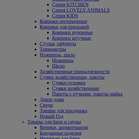
Серия KITCHEN
Серия LOVELY ANIMALS
Серия KIDS
Коврики интерьерные
Коврики для прихожей
Коврики рулонные
Коврики штучные
Стулья, табуреты
Термометры
Ножницы, шило
Ножницы
Шило
Хозяйственные принадлежности
Сумки хозяйственные, пакеты
Сумки-тележки
Сумки хозяйственные
Пакеты с ручками, пакеты майка
Декор дома
Свечи
Товары для праздника
Новый Год
Товары для бани и сауны
Веники, ароматерапия
Бондарные изделия
Интерьер для бани