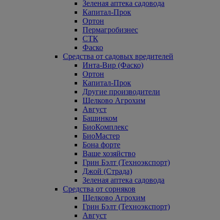
Зеленая аптека садовода
Капитал-Прок
Ортон
Пермагробизнес
СТК
Фаско
Средства от садовых вредителей
Инта-Вир (Фаско)
Ортон
Капитал-Прок
Другие производители
Щелково Агрохим
Август
Башинком
БиоКомплекс
БиоМастер
Бона форте
Ваше хозяйство
Грин Бэлт (Техноэкспорт)
Джой (Страда)
Зеленая аптека садовода
Средства от сорняков
Щелково Агрохим
Грин Бэлт (Техноэкспорт)
Август