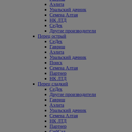
Аэлита
Уральский дачник
Семена Алтая
НК ЛТД
СеДек
Другие производители
Перец острый
СеДек
Гавриш
Аэлита
Уральский дачник
Поиск
Семена Алтая
Партнер
НК ЛТД
Перец сладкий
СеДек
Другие производители
Гавриш
Аэлита
Уральский дачник
Семена Алтая
НК ЛТД
Партнер
СибСад