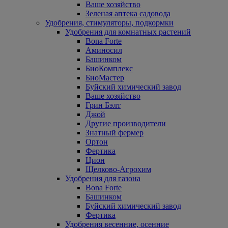
Ваше хозяйство
Зеленая аптека садовода
Удобрения, стимуляторы, подкормки
Удобрения для комнатных растений
Bona Forte
Аминосил
Башинком
БиоКомплекс
БиоМастер
Буйский химический завод
Ваше хозяйство
Грин Бэлт
Джой
Другие производители
Знатный фермер
Ортон
Фертика
Цион
Щелково-Агрохим
Удобрения для газона
Bona Forte
Башинком
Буйский химический завод
Фертика
Удобрения весенние, осенние