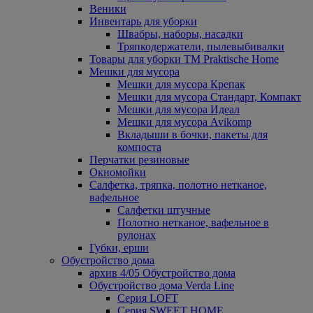
Веники
Инвентарь для уборки
Швабры, наборы, насадки
Тряпкодержатели, пылевыбивалки
Товары для уборки ТМ Praktische Home
Мешки для мусора
Мешки для мусора Крепак
Мешки для мусора Стандарт, Компакт
Мешки для мусора Идеал
Мешки для мусора Avikomp
Вкладыши в бочки, пакеты для
компоста
Перчатки резиновые
Окномойки
Салфетка, тряпка, полотно нетканое,
вафельное
Салфетки штучные
Полотно нетканое, вафельное в
рулонах
Губки, ерши
Обустройство дома
архив 4/05 Обустройство дома
Обустройство дома Verda Line
Серия LOFT
Серия SWEET HOME