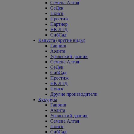
Семена Алтая
СеДек
Поиск
Престиж
Партнер
НК ЛТД
СибСад
Капуста (другие виды)
Гавриш
Аэлита
Уральский дачник
Семена Алтая
СеДек
СибСад
Престиж
НК ЛТД
Поиск
Другие производители
Кукуруза
Гавриш
Аэлита
Уральский дачник
Семена Алтая
Поиск
СибСад