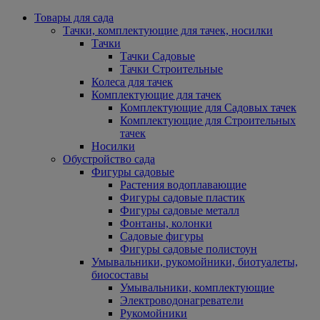
Товары для сада
Тачки, комплектующие для тачек, носилки
Тачки
Тачки Садовые
Тачки Строительные
Колеса для тачек
Комплектующие для тачек
Комплектующие для Садовых тачек
Комплектующие для Строительных
тачек
Носилки
Обустройство сада
Фигуры садовые
Растения водоплавающие
Фигуры садовые пластик
Фигуры садовые металл
Фонтаны, колонки
Садовые фигуры
Фигуры садовые полистоун
Умывальники, рукомойники, биотуалеты,
биосоставы
Умывальники, комплектующие
Электроводонагреватели
Рукомойники