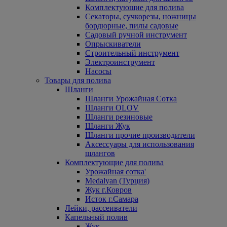
Комплектующие для полива
Секаторы, сучкорезы, ножницы
бордюрные, пилы садовые
Садовый ручной инструмент
Опрыскиватели
Строительный инструмент
Электроинструмент
Насосы
Товары для полива
Шланги
Шланги Урожайная Сотка
Шланги OLOV
Шланги резиновые
Шланги Жук
Шланги прочие производители
Аксессуары для использования
шлангов
Комплектующие для полива
Урожайная сотка'
Medalyan (Турция)
Жук г.Ковров
Исток г.Самара
Лейки, рассеиватели
Капельный полив
Жук