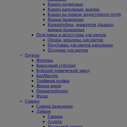
Кашпо подвесные
Кашпо напольные, вазоны
Кашпо на перила, водосточную трубу
Ящики балконные
Кронштейны, держатели д/кашпо,
ящиков балконных
Подставки и аксессуары для цветов
Опоры, шпалеры для цветов
Подставки для цветов напольные
Поддоны для цветов
Грунты
Фертика
Кокосовый субстрат
Буйский химический завод
БиоМастер
Торфяная поляна
Живая земля
Пермагробизнес
Фаско
Семена
Семена балконные
Дайкон
Гавриш
Аэлита
Уральский дачник