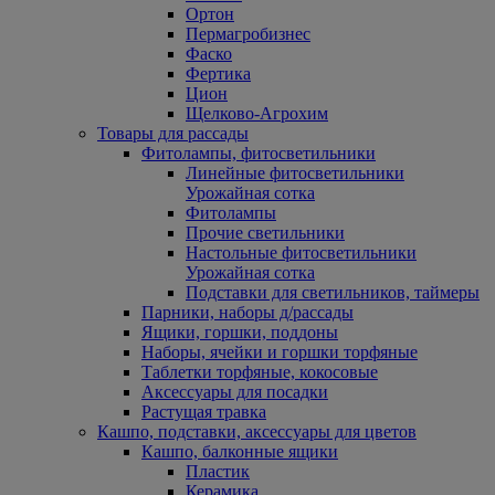
Ортон
Пермагробизнес
Фаско
Фертика
Цион
Щелково-Агрохим
Товары для рассады
Фитолампы, фитосветильники
Линейные фитосветильники
Урожайная сотка
Фитолампы
Прочие светильники
Настольные фитосветильники
Урожайная сотка
Подставки для светильников, таймеры
Парники, наборы д/рассады
Ящики, горшки, поддоны
Наборы, ячейки и горшки торфяные
Таблетки торфяные, кокосовые
Аксессуары для посадки
Растущая травка
Кашпо, подставки, аксессуары для цветов
Кашпо, балконные ящики
Пластик
Керамика