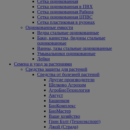
Сетка оцинкованная
Сетка оцинкованная в ПВХ
Сетка оцинкованная Рабица
Сетка оцинкованная ЦПВС
Сетка пластиковая в рулонах
Оцинкованные емкости
Ведра стальные оцинкованные
Баки, канистры, бидоны стальные
оцинкованные
Ванны, тазы стальные оцинкованные
Умывальники оцинкованные
Лейки
Семена и уход за растениями
Средства защиты для растений
Средства от болезней растений
Другие производители
Щелково Агрохим
АгроБиоТехнология
Август
Башинком
БиоКомплекс
БиоМастер
Ваше хозяйство
Грин Бэлт (Техноэкспорт)
Джой (Страда)