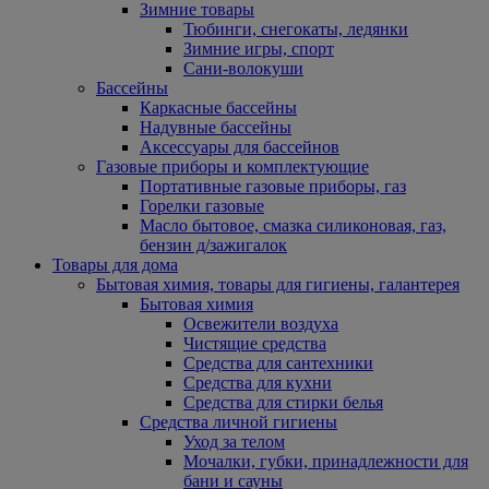
Зимние товары
Тюбинги, снегокаты, ледянки
Зимние игры, спорт
Сани-волокуши
Бассейны
Каркасные бассейны
Надувные бассейны
Аксессуары для бассейнов
Газовые приборы и комплектующие
Портативные газовые приборы, газ
Горелки газовые
Масло бытовое, смазка силиконовая, газ,
бензин д/зажигалок
Товары для дома
Бытовая химия, товары для гигиены, галантерея
Бытовая химия
Освежители воздуха
Чистящие средства
Средства для сантехники
Средства для кухни
Средства для стирки белья
Средства личной гигиены
Уход за телом
Мочалки, губки, принадлежности для
бани и сауны