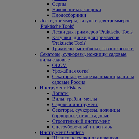
Серпы
Наколенники, коврики
Плодосборники
Лески, триммеры, катушки для триммеров
'Praktische Tools'
Лески для триммеров 'Praktische Tools'
Катушки, диски для триммеров
'Praktische Tools'
Триммеры, мотоблоки, газонокосилки
Секаторы, сучкорезы, ножницы садовые,
пилы садовые
OLOV'
Урожайная сотка'
Секаторы, сучкорезы, ножницы, пилы
садовые Россия
Инструмент Fiskars
Лопаты
Вилы, грабли, метлы
Садовый инструмент
Секаторы, сучкорезы, ножницы
бордюрные, пилы садовые
Строительный инструмент
Снегоуборочный инвентарь
Инструмент Gardena
Шланги, катушки для шлангов