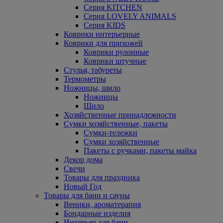
Серия KITCHEN
Серия LOVELY ANIMALS
Серия KIDS
Коврики интерьерные
Коврики для прихожей
Коврики рулонные
Коврики штучные
Стулья, табуреты
Термометры
Ножницы, шило
Ножницы
Шило
Хозяйственные принадлежности
Сумки хозяйственные, пакеты
Сумки-тележки
Сумки хозяйственные
Пакеты с ручками, пакеты майка
Декор дома
Свечи
Товары для праздника
Новый Год
Товары для бани и сауны
Веники, ароматерапия
Бондарные изделия
Интерьер для бани