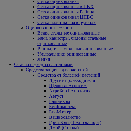
Сетка оцинкованная
Сетка оцинкованная в ПВХ
Сетка оцинкованная Рабица
Сетка оцинкованная ЦПВС
Сетка пластиковая в рулонах
Оцинкованные емкости
Ведра стальные оцинкованные
Баки, канистры, бидоны стальные
оцинкованные
Ванны, тазы стальные оцинкованные
Умывальники оцинкованные
Лейки
Семена и уход за растениями
Средства защиты для растений
Средства от болезней растений
Другие производители
Щелково Агрохим
АгроБиоТехнология
Август
Башинком
БиоКомплекс
БиоМастер
Ваше хозяйство
Грин Бэлт (Техноэкспорт)
Джой (Страда)