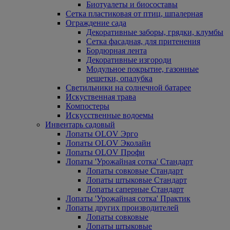
Биотуалеты и биосоставы
Сетка пластиковая от птиц, шпалерная
Ограждение сада
Декоративные заборы, грядки, клумбы
Сетка фасадная, для притенения
Бордюрная лента
Декоративные изгороди
Модульное покрытие, газонные
решетки, опалубка
Светильники на солнечной батарее
Искуственная трава
Компостеры
Искусственные водоемы
Инвентарь садовый
Лопаты OLOV Эрго
Лопаты OLOV Эколайн
Лопаты OLOV Профи
Лопаты 'Урожайная сотка' Стандарт
Лопаты совковые Стандарт
Лопаты штыковые Стандарт
Лопаты саперные Стандарт
Лопаты 'Урожайная сотка' Практик
Лопаты других производителей
Лопаты совковые
Лопаты штыковые