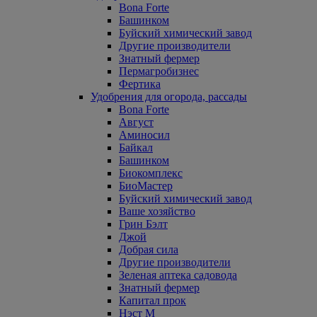
Bona Forte
Башинком
Буйский химический завод
Другие производители
Знатный фермер
Пермагробизнес
Фертика
Удобрения для огорода, рассады
Bona Forte
Август
Аминосил
Байкал
Башинком
Биокомплекс
БиоМастер
Буйский химический завод
Ваше хозяйство
Грин Бэлт
Джой
Добрая сила
Другие производители
Зеленая аптека садовода
Знатный фермер
Капитал прок
Нэст М