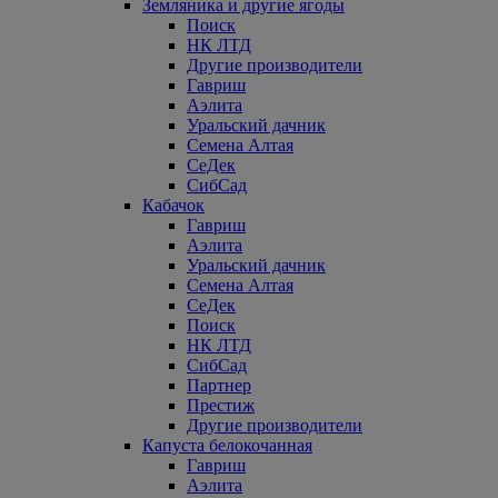
Земляника и другие ягоды
Поиск
НК ЛТД
Другие производители
Гавриш
Аэлита
Уральский дачник
Семена Алтая
СеДек
СибСад
Кабачок
Гавриш
Аэлита
Уральский дачник
Семена Алтая
СеДек
Поиск
НК ЛТД
СибСад
Партнер
Престиж
Другие производители
Капуста белокочанная
Гавриш
Аэлита