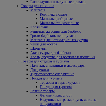
Раскладушки и надувные кровати
Товары для пикника
Мангалы
Комплектующие
Мангалы разборные
Мангалы стационарные
Коптильни
Решетки, жаровни для барбекю
Грили барбекю, печи, учаги
Мангалы, решетки-гриль из чугуна
Чаши для костра
Шампуры
Аксессуары для барбекю
Уголь, средства для розжига и копчения
Товары для отдыха и туризма
Палатки, спальники и аксессуары
Дождевики
Туристическое снаряжение
Посуда для туризма
Термосы и термокружки
Посуда для туризма
Летние товары
Летние игры, спорт
Надувные матрасы, круги, жилеты,
нарукавники