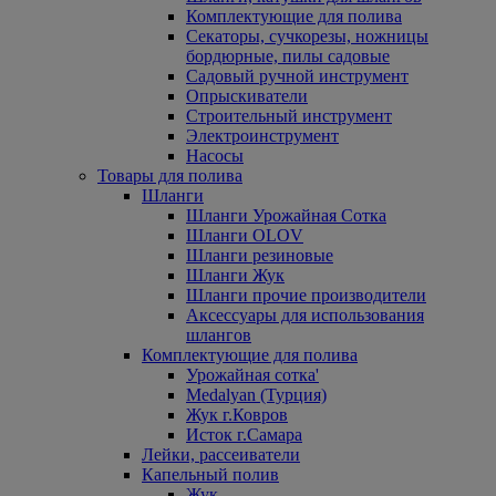
Комплектующие для полива
Секаторы, сучкорезы, ножницы
бордюрные, пилы садовые
Садовый ручной инструмент
Опрыскиватели
Строительный инструмент
Электроинструмент
Насосы
Товары для полива
Шланги
Шланги Урожайная Сотка
Шланги OLOV
Шланги резиновые
Шланги Жук
Шланги прочие производители
Аксессуары для использования
шлангов
Комплектующие для полива
Урожайная сотка'
Medalyan (Турция)
Жук г.Ковров
Исток г.Самара
Лейки, рассеиватели
Капельный полив
Жук