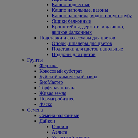
Кашпо подвесные
Кашпо напольные, вазоны
Кашпо на перила, водосточную трубу
Ящики балконные
Кронштейны, держатели д/кашпо,
ящиков балконных
Подставки и аксессуары для цветов
Опоры, шпалеры для цветов
Подставки для цветов напольные
Поддоны для цветов
Грунты
Фертика
Кокосовый субстрат
Буйский химический завод
БиоМастер
Торфяная поляна
Живая земля
Пермагробизнес
Фаско
Семена
Семена балконные
Дайкон
Гавриш
Аэлита
Уральский дачник