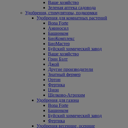
Ваше хозяйство
Зеленая аптека садовода
Удобрения, стимуляторы, подкормки
Удобрения для комнатных растений
Bona Forte
Аминосил
Башинком
БиоКомплекс
БиоМастер
Буйский химический завод
Ваше хозяйство
Грин Бэлт
Джой
Другие производители
Знатный фермер
Ортон
Фертика
Цион
Щелково-Агрохим
Удобрения для газона
Bona Forte
Башинком
Буйский химический завод
Фертика
Удобрения весенние, осенние