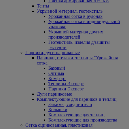
Пленка армированная ЛЕСКА
Тенты
Укрывной материал, геотекстиль
Урожайная сотка в рулонах
Урожайная сотка в индивидуальной
упаковке
Укрывной материал других
производителей
Геотекстиль, изделия д/защиты
растений
Парники, дуги парниковые
Парники, стелажи, теплицы "Урожайная
сотка"
Базовый
Оптима
Комфорт
Теплицы Эксперт
Парники Эксперт
Дуги парниковые
Комплектующие для парников и теплиц
Зажимы, соединители
Колышки
Комплектующие для теплиц
Комплектующие для производства
Сетка оцинкованная, пластиковая