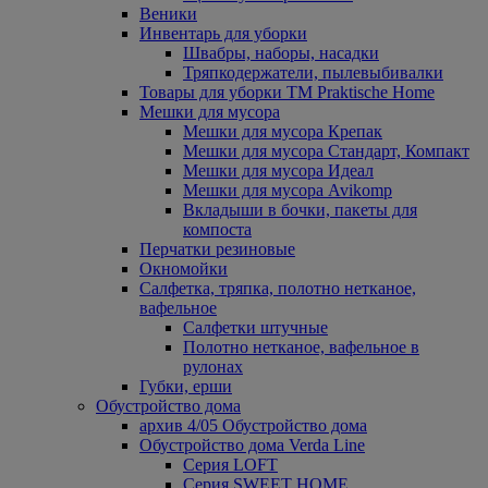
Веники
Инвентарь для уборки
Швабры, наборы, насадки
Тряпкодержатели, пылевыбивалки
Товары для уборки ТМ Praktische Home
Мешки для мусора
Мешки для мусора Крепак
Мешки для мусора Стандарт, Компакт
Мешки для мусора Идеал
Мешки для мусора Avikomp
Вкладыши в бочки, пакеты для
компоста
Перчатки резиновые
Окномойки
Салфетка, тряпка, полотно нетканое,
вафельное
Салфетки штучные
Полотно нетканое, вафельное в
рулонах
Губки, ерши
Обустройство дома
архив 4/05 Обустройство дома
Обустройство дома Verda Line
Серия LOFT
Серия SWEET HOME