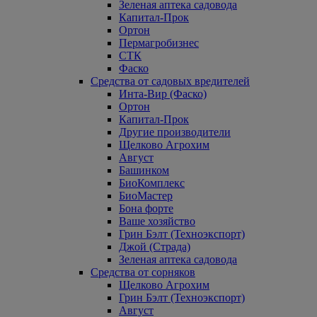
Зеленая аптека садовода
Капитал-Прок
Ортон
Пермагробизнес
СТК
Фаско
Средства от садовых вредителей
Инта-Вир (Фаско)
Ортон
Капитал-Прок
Другие производители
Щелково Агрохим
Август
Башинком
БиоКомплекс
БиоМастер
Бона форте
Ваше хозяйство
Грин Бэлт (Техноэкспорт)
Джой (Страда)
Зеленая аптека садовода
Средства от сорняков
Щелково Агрохим
Грин Бэлт (Техноэкспорт)
Август