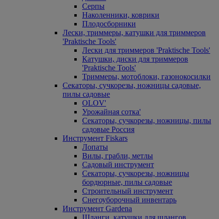
Серпы
Наколенники, коврики
Плодосборники
Лески, триммеры, катушки для триммеров
'Praktische Tools'
Лески для триммеров 'Praktische Tools'
Катушки, диски для триммеров
'Praktische Tools'
Триммеры, мотоблоки, газонокосилки
Секаторы, сучкорезы, ножницы садовые,
пилы садовые
OLOV'
Урожайная сотка'
Секаторы, сучкорезы, ножницы, пилы
садовые Россия
Инструмент Fiskars
Лопаты
Вилы, грабли, метлы
Садовый инструмент
Секаторы, сучкорезы, ножницы
бордюрные, пилы садовые
Строительный инструмент
Снегоуборочный инвентарь
Инструмент Gardena
Шланги, катушки для шлангов