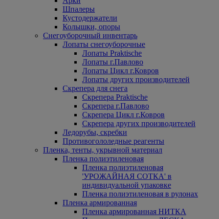
Арки
Шпалеры
Кустодержатели
Колышки, опоры
Снегоуборочный инвентарь
Лопаты снегоуборочные
Лопаты Praktische
Лопаты г.Павлово
Лопаты Цикл г.Ковров
Лопаты других производителей
Скрепера для снега
Скрепера Praktische
Скрепера г.Павлово
Скрепера Цикл г.Ковров
Скрепера других производителей
Ледорубы, скребки
Противогололедные реагенты
Пленка, тенты, укрывной материал
Пленка полиэтиленовая
Пленка полиэтиленовая
'УРОЖАЙНАЯ СОТКА' в
индивидуальной упаковке
Пленка полиэтиленовая в рулонах
Пленка армированная
Пленка армированная НИТКА