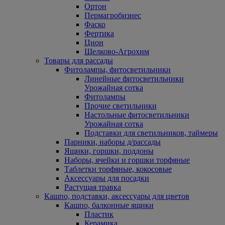
Ортон
Пермагробизнес
Фаско
Фертика
Цион
Щелково-Агрохим
Товары для рассады
Фитолампы, фитосветильники
Линейные фитосветильники
Урожайная сотка
Фитолампы
Прочие светильники
Настольные фитосветильники
Урожайная сотка
Подставки для светильников, таймеры
Парники, наборы д/рассады
Ящики, горшки, поддоны
Наборы, ячейки и горшки торфяные
Таблетки торфяные, кокосовые
Аксессуары для посадки
Растущая травка
Кашпо, подставки, аксессуары для цветов
Кашпо, балконные ящики
Пластик
Керамика