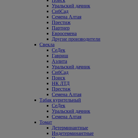
Поиск
Уральский дачник
СибСад
Семена Алтая
Престиж
Партнер
Евросемена
Другие производители
Свекла
СеДек
Гавриш
Аэлита
Уральский дачник
СибСад
Поиск
НК ЛТД
Престиж
Семена Алтая
Табак курительный
СеДек
Уральский дачник
Семена Алтая
Томат
Детерминантные
Индетерминантные