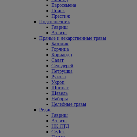
Евросемена
Поиск
Престиж
Подсолнечник
Гавриш
Аэлита
Пряные и лекарственные травы
Базилик
Горчица
Кориандр
Салат
Сельдерей
Петрушка
Рукола
Укроп
Шпинат
Щавель
Наборы
Целебные травы
Редис
Гавриш
Аэлита
НК ЛТД
СеДек