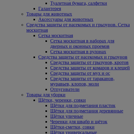
Туалетная бумага, салфетки
Галантерея
Товары для животных
Аксессуары для животных
Средства защиты от насекомых и грызунов. Сетка
москитная
Сетка москитная
Сетка москитная в наборах для
дверных и оконных проемов
Сетка москитная в рулонах
Средства защиты от насекомых и грызунов
Средства защиты от грызунов, кротов
Средства защиты от комаров и клещей
Средства защиты от мух и ос
Средства защиты от тараканов,
муравьев, клопов, моли
Отпугиватели
Товары для уборки
Щётки, черенки, совки
Щётки для подметания пластик
Щётки для подметания деревянные
Щётки уличные
Черенки для швабр и щёток
Щётки-сметки, совки
Щётки универсальные