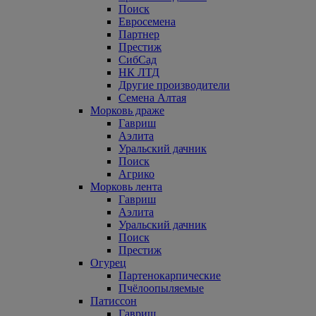
Поиск
Евросемена
Партнер
Престиж
СибСад
НК ЛТД
Другие производители
Семена Алтая
Морковь драже
Гавриш
Аэлита
Уральский дачник
Поиск
Агрико
Морковь лента
Гавриш
Аэлита
Уральский дачник
Поиск
Престиж
Огурец
Партенокарпические
Пчёлоопыляемые
Патиссон
Гавриш