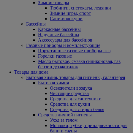
Зимние товары
Тюбинги, снегокаты, ледянки
Зимние игры, спорт
Сани-волокуши
Бассейны
Каркасные бассейны
Надувные бассейны
Аксессуары для бассейнов
Газовые приборы и комплектующие
Портативные газовые приборы, газ
Горелки газовые
Масло бытовое, смазка силиконовая, газ,
бензин д/зажигалок
Товары для дома
Бытовая химия, товары для гигиены, галантерея
Бытовая химия
Освежители воздуха
Чистящие средства
Средства для сантехники
Средства для кухни
Средства для стирки белья
Средства личной гигиены
Уход за телом
Мочалки, губки, принадлежности для
бани и сауны