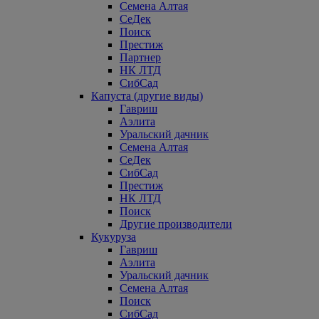
Семена Алтая
СеДек
Поиск
Престиж
Партнер
НК ЛТД
СибСад
Капуста (другие виды)
Гавриш
Аэлита
Уральский дачник
Семена Алтая
СеДек
СибСад
Престиж
НК ЛТД
Поиск
Другие производители
Кукуруза
Гавриш
Аэлита
Уральский дачник
Семена Алтая
Поиск
СибСад