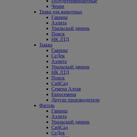
Полудетерминантные
Черри
Трава для животных
Гавриш
Аэлита
Уральский дачник
Поиск
НК ЛТД
Тыква
Гавриш
СеДек
Аэлита
Уральский дачник
НК ЛТД
Поиск
СибСад
Семена Алтая
Евросемена
Другие производители
Фасоль
Гавриш
Аэлита
Уральский дачник
СибСад
СеДек