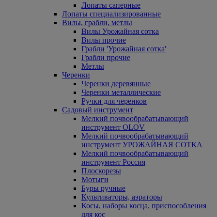
Лопаты саперные
Лопаты специализированные
Вилы, грабли, метлы
Вилы Урожайная сотка
Вилы прочие
Грабли 'Урожайная сотка'
Грабли прочие
Метлы
Черенки
Черенки деревянные
Черенки металлические
Ручки для черенков
Садовый инструмент
Мелкий почвообрабатывающий
инструмент OLOV
Мелкий почвообрабатывающий
инструмент УРОЖАЙНАЯ СОТКА
Мелкий почвообрабатывающий
инструмент Россия
Плоскорезы
Мотыги
Буры ручные
Культиваторы, аэраторы
Косы, наборы косца, приспособления
для кос