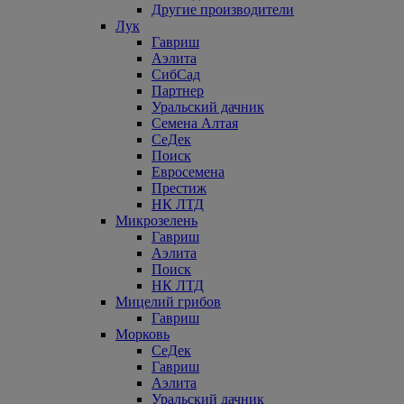
Другие производители
Лук
Гавриш
Аэлита
СибСад
Партнер
Уральский дачник
Семена Алтая
СеДек
Поиск
Евросемена
Престиж
НК ЛТД
Микрозелень
Гавриш
Аэлита
Поиск
НК ЛТД
Мицелий грибов
Гавриш
Морковь
СеДек
Гавриш
Аэлита
Уральский дачник