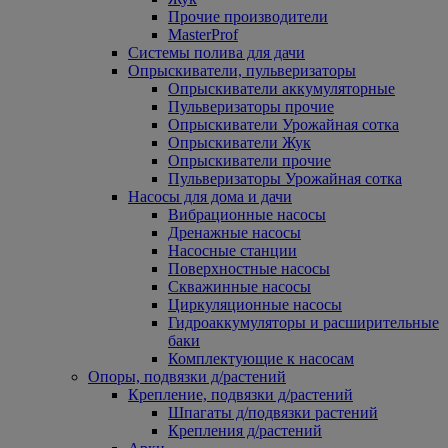
Прочие производители
MasterProf
Системы полива для дачи
Опрыскиватели, пульверизаторы
Опрыскиватели аккумуляторные
Пульверизаторы прочие
Опрыскиватели Урожайная сотка
Опрыскиватели Жук
Опрыскиватели прочие
Пульверизаторы Урожайная сотка
Насосы для дома и дачи
Вибрационные насосы
Дренажные насосы
Насосные станции
Поверхностные насосы
Скважинные насосы
Циркуляционные насосы
Гидроаккумуляторы и расширительные
баки
Комплектующие к насосам
Опоры, подвязки д/растений
Крепление, подвязки д/растений
Шпагаты д/подвязки растений
Крепления д/растений