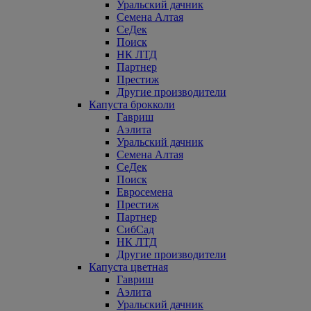
Уральский дачник
Семена Алтая
СеДек
Поиск
НК ЛТД
Партнер
Престиж
Другие производители
Капуста брокколи
Гавриш
Аэлита
Уральский дачник
Семена Алтая
СеДек
Поиск
Евросемена
Престиж
Партнер
СибСад
НК ЛТД
Другие производители
Капуста цветная
Гавриш
Аэлита
Уральский дачник