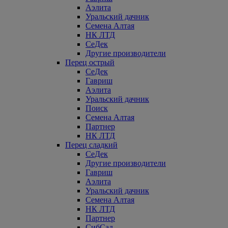
Аэлита
Уральский дачник
Семена Алтая
НК ЛТД
СеДек
Другие производители
Перец острый
СеДек
Гавриш
Аэлита
Уральский дачник
Поиск
Семена Алтая
Партнер
НК ЛТД
Перец сладкий
СеДек
Другие производители
Гавриш
Аэлита
Уральский дачник
Семена Алтая
НК ЛТД
Партнер
СибСад