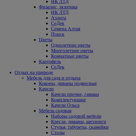
НК ЛТД
Физалис, экзотика
НК ЛТД
Аэлита
СеДек
Семена Алтая
Поиск
Цветы
Однолетние цветы
Многолетние цветы
Комнатные цветы
Картофель
СеДек
Отдых на природе
Мебель для сада и отдыха
Коконы, диваны подвесные
Качели
Качели прочие, гамаки
Комплектующие
Качели Ольса
Мебель садовая
Наборы садовой мебели
Кресла, диваны, шезлонги
Стулья, табуреты, скамейки
Столы