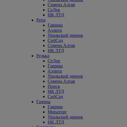
Семена Алтая
СеДек
НК ЛТД
Репа
Гавриш
Аэлита
Уральский дачник
СибСад
Семена Алтая
НК ЛТД
Редька
СеДек
Гавриш
Аэлита
Уральский дачник
Семена Алтая
Поиск
НК ЛТД
СибСад
Газоны
Гавриш
Мираторг
Уральский дачник
НК ЛТД