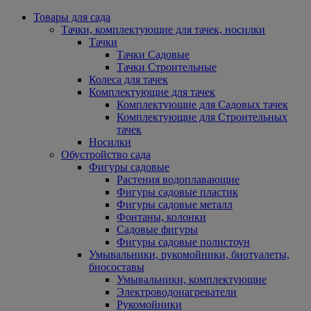
Товары для сада
Тачки, комплектующие для тачек, носилки
Тачки
Тачки Садовые
Тачки Строительные
Колеса для тачек
Комплектующие для тачек
Комплектующие для Садовых тачек
Комплектующие для Строительных
тачек
Носилки
Обустройство сада
Фигуры садовые
Растения водоплавающие
Фигуры садовые пластик
Фигуры садовые металл
Фонтаны, колонки
Садовые фигуры
Фигуры садовые полистоун
Умывальники, рукомойники, биотуалеты,
биосоставы
Умывальники, комплектующие
Электроводонагреватели
Рукомойники