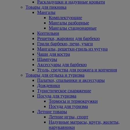
Раскладушки и надувные кровати
Товары для пикника
Мангалы
Комплектующие
Мангалы разборные
Мангалы стационарные
Коптильни
Решетки, жаровни для барбекю
Грили барбекю, печи, учаги
Мангалы, решетки-гриль из чугуна
Чаши для костра
Шампуры
Аксессуары для барбекю
Уголь, средства для розжига и копчения
Товары для отдыха и туризма
Палатки, спальники и аксессуары
Дождевики
Туристическое снаряжение
Посуда для туризма
Термосы и термокружки
Посуда для туризма
Летние товары
Летние игры, спорт
Надувные матрасы, круги, жилеты,
нарукавники