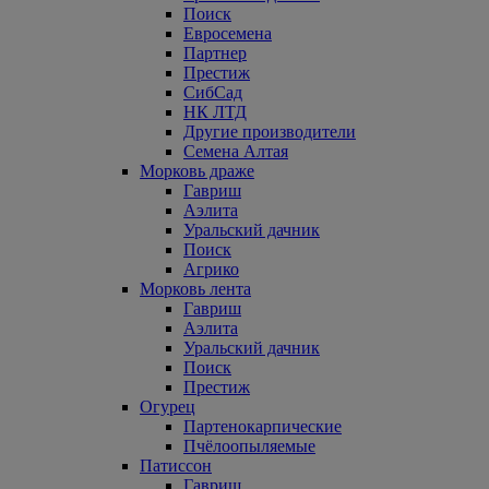
Поиск
Евросемена
Партнер
Престиж
СибСад
НК ЛТД
Другие производители
Семена Алтая
Морковь драже
Гавриш
Аэлита
Уральский дачник
Поиск
Агрико
Морковь лента
Гавриш
Аэлита
Уральский дачник
Поиск
Престиж
Огурец
Партенокарпические
Пчёлоопыляемые
Патиссон
Гавриш