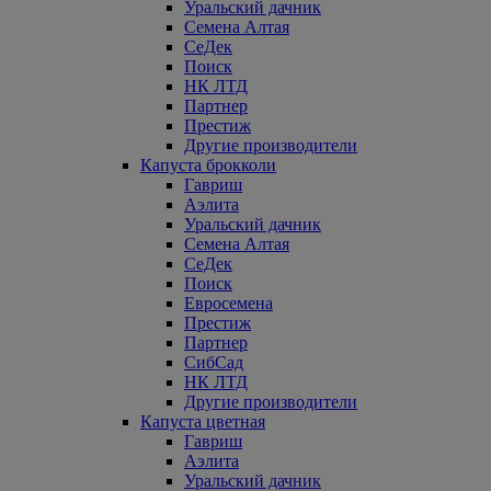
Уральский дачник
Семена Алтая
СеДек
Поиск
НК ЛТД
Партнер
Престиж
Другие производители
Капуста брокколи
Гавриш
Аэлита
Уральский дачник
Семена Алтая
СеДек
Поиск
Евросемена
Престиж
Партнер
СибСад
НК ЛТД
Другие производители
Капуста цветная
Гавриш
Аэлита
Уральский дачник