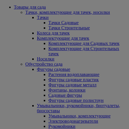
Товары для сада
Тачки, комплектующие для тачек, носилки
Тачки
Тачки Садовые
Тачки Строительные
Колеса для тачек
Комплектующие для тачек
Комплектующие для Садовых тачек
Комплектующие для Строительных
тачек
Носилки
Обустройство сада
Фигуры садовые
Растения водоплавающие
Фигуры садовые пластик
Фигуры садовые металл
Фонтаны, колонки
Садовые фигуры
Фигуры садовые полистоун
Умывальники, рукомойники, биотуалеты,
биосоставы
Умывальники, комплектующие
Электроводонагреватели
Рукомойники