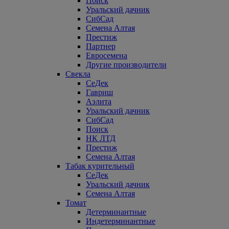
Поиск
Уральский дачник
СибСад
Семена Алтая
Престиж
Партнер
Евросемена
Другие производители
Свекла
СеДек
Гавриш
Аэлита
Уральский дачник
СибСад
Поиск
НК ЛТД
Престиж
Семена Алтая
Табак курительный
СеДек
Уральский дачник
Семена Алтая
Томат
Детерминантные
Индетерминантные