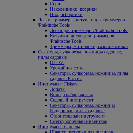
Серпы
Наколенники, коврики
Плодосборники
Лески, триммеры, катушки для триммеров
'Praktische Tools'
Лески для триммеров 'Praktische Tools'
Катушки, диски для триммеров
'Praktische Tools'
Триммеры, мотоблоки, газонокосилки
Секаторы, сучкорезы, ножницы садовые,
пилы садовые
OLOV'
Урожайная сотка'
Секаторы, сучкорезы, ножницы, пилы
садовые Россия
Инструмент Fiskars
Лопаты
Вилы, грабли, метлы
Садовый инструмент
Секаторы, сучкорезы, ножницы
бордюрные, пилы садовые
Строительный инструмент
Снегоуборочный инвентарь
Инструмент Gardena
Шланги, катушки для шлангов