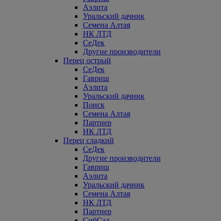
Аэлита
Уральский дачник
Семена Алтая
НК ЛТД
СеДек
Другие производители
Перец острый
СеДек
Гавриш
Аэлита
Уральский дачник
Поиск
Семена Алтая
Партнер
НК ЛТД
Перец сладкий
СеДек
Другие производители
Гавриш
Аэлита
Уральский дачник
Семена Алтая
НК ЛТД
Партнер
СибСад