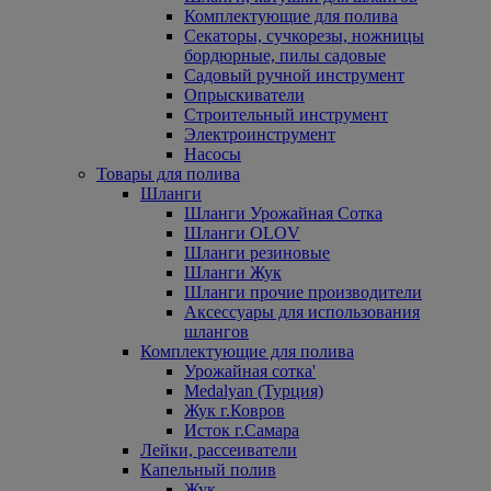
Комплектующие для полива
Секаторы, сучкорезы, ножницы
бордюрные, пилы садовые
Садовый ручной инструмент
Опрыскиватели
Строительный инструмент
Электроинструмент
Насосы
Товары для полива
Шланги
Шланги Урожайная Сотка
Шланги OLOV
Шланги резиновые
Шланги Жук
Шланги прочие производители
Аксессуары для использования
шлангов
Комплектующие для полива
Урожайная сотка'
Medalyan (Турция)
Жук г.Ковров
Исток г.Самара
Лейки, рассеиватели
Капельный полив
Жук