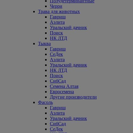
Полудетерминантные
Черри
Трава для животных
Гавриш
Аэлита
Уральский дачник
Поиск
НК ЛТД
Тыква
Гавриш
СеДек
Аэлита
Уральский дачник
НК ЛТД
Поиск
СибСад
Семена Алтая
Евросемена
Другие производители
Фасоль
Гавриш
Аэлита
Уральский дачник
СибСад
СеДек