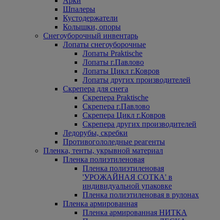
Арки
Шпалеры
Кустодержатели
Колышки, опоры
Снегоуборочный инвентарь
Лопаты снегоуборочные
Лопаты Praktische
Лопаты г.Павлово
Лопаты Цикл г.Ковров
Лопаты других производителей
Скрепера для снега
Скрепера Praktische
Скрепера г.Павлово
Скрепера Цикл г.Ковров
Скрепера других производителей
Ледорубы, скребки
Противогололедные реагенты
Пленка, тенты, укрывной материал
Пленка полиэтиленовая
Пленка полиэтиленовая
'УРОЖАЙНАЯ СОТКА' в
индивидуальной упаковке
Пленка полиэтиленовая в рулонах
Пленка армированная
Пленка армированная НИТКА