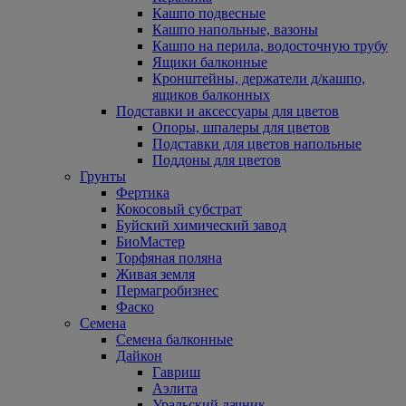
Кашпо подвесные
Кашпо напольные, вазоны
Кашпо на перила, водосточную трубу
Ящики балконные
Кронштейны, держатели д/кашпо,
ящиков балконных
Подставки и аксессуары для цветов
Опоры, шпалеры для цветов
Подставки для цветов напольные
Поддоны для цветов
Грунты
Фертика
Кокосовый субстрат
Буйский химический завод
БиоМастер
Торфяная поляна
Живая земля
Пермагробизнес
Фаско
Семена
Семена балконные
Дайкон
Гавриш
Аэлита
Уральский дачник