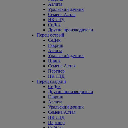
Аэлита
Уральский дачник
Семена Алтая
НК ЛТД
СеДек
Другие производители
Перец острый
СеДек
Гавриш
Аэлита
Уральский дачник
Поиск
Семена Алтая
Партнер
НК ЛТД
Перец сладкий
СеДек
Другие производители
Гавриш
Аэлита
Уральский дачник
Семена Алтая
НК ЛТД
Партнер
СибСад