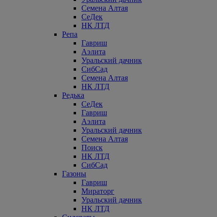
Семена Алтая
СеДек
НК ЛТД
Репа
Гавриш
Аэлита
Уральский дачник
СибСад
Семена Алтая
НК ЛТД
Редька
СеДек
Гавриш
Аэлита
Уральский дачник
Семена Алтая
Поиск
НК ЛТД
СибСад
Газоны
Гавриш
Мираторг
Уральский дачник
НК ЛТД