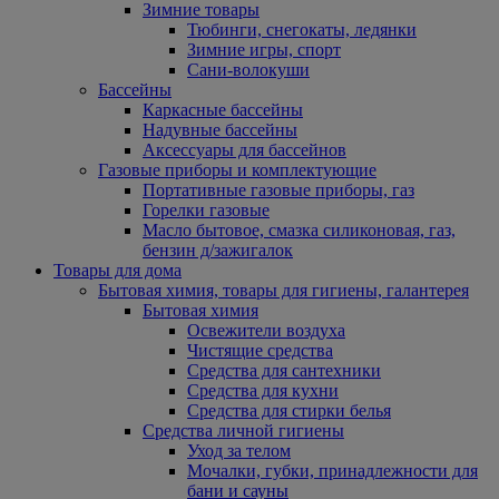
Зимние товары
Тюбинги, снегокаты, ледянки
Зимние игры, спорт
Сани-волокуши
Бассейны
Каркасные бассейны
Надувные бассейны
Аксессуары для бассейнов
Газовые приборы и комплектующие
Портативные газовые приборы, газ
Горелки газовые
Масло бытовое, смазка силиконовая, газ,
бензин д/зажигалок
Товары для дома
Бытовая химия, товары для гигиены, галантерея
Бытовая химия
Освежители воздуха
Чистящие средства
Средства для сантехники
Средства для кухни
Средства для стирки белья
Средства личной гигиены
Уход за телом
Мочалки, губки, принадлежности для
бани и сауны