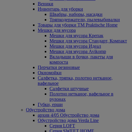
Веники
Инвентарь для уборки
Швабры, наборы, насадки
Тряпкодержатели, пылевыбивалки
Товары для уборки ТМ Praktische Home
Мешки для мусора
Мешки для мусора Крепак
Мешки для мусора Стандарт, Компакт
Мешки для мусора Идеал
Мешки для мусора Avikomp
Вкладыши в бочки, пакеты для
компоста
Перчатки резиновые
Окномойки
Салфетка, тряпка, полотно нетканое,
вафельное
Салфетки штучные
Полотно нетканое, вафельное в
рулонах
Губки, ерши
Обустройство дома
архив 4/05 Обустройство дома
Обустройство дома Verda Line
Серия LOFT
Серия SWEET HOME