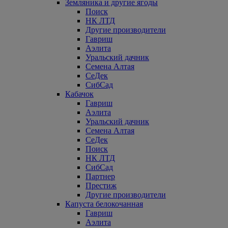
Земляника и другие ягоды
Поиск
НК ЛТД
Другие производители
Гавриш
Аэлита
Уральский дачник
Семена Алтая
СеДек
СибСад
Кабачок
Гавриш
Аэлита
Уральский дачник
Семена Алтая
СеДек
Поиск
НК ЛТД
СибСад
Партнер
Престиж
Другие производители
Капуста белокочанная
Гавриш
Аэлита