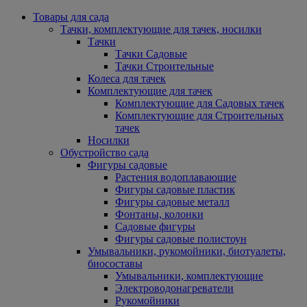
Товары для сада
Тачки, комплектующие для тачек, носилки
Тачки
Тачки Садовые
Тачки Строительные
Колеса для тачек
Комплектующие для тачек
Комплектующие для Садовых тачек
Комплектующие для Строительных
тачек
Носилки
Обустройство сада
Фигуры садовые
Растения водоплавающие
Фигуры садовые пластик
Фигуры садовые металл
Фонтаны, колонки
Садовые фигуры
Фигуры садовые полистоун
Умывальники, рукомойники, биотуалеты,
биосоставы
Умывальники, комплектующие
Электроводонагреватели
Рукомойники