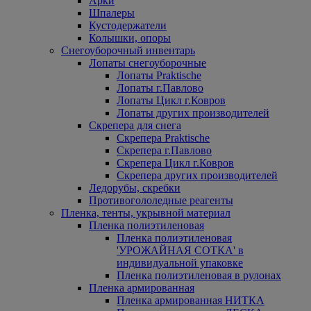
Арки
Шпалеры
Кустодержатели
Колышки, опоры
Снегоуборочный инвентарь
Лопаты снегоуборочные
Лопаты Praktische
Лопаты г.Павлово
Лопаты Цикл г.Ковров
Лопаты других производителей
Скрепера для снега
Скрепера Praktische
Скрепера г.Павлово
Скрепера Цикл г.Ковров
Скрепера других производителей
Ледорубы, скребки
Противогололедные реагенты
Пленка, тенты, укрывной материал
Пленка полиэтиленовая
Пленка полиэтиленовая
'УРОЖАЙНАЯ СОТКА' в
индивидуальной упаковке
Пленка полиэтиленовая в рулонах
Пленка армированная
Пленка армированная НИТКА