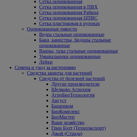
Сетка оцинкованная
Сетка оцинкованная в ПВХ
Сетка оцинкованная Рабица
Сетка оцинкованная ЦПВС
Сетка пластиковая в рулонах
Оцинкованные емкости
Ведра стальные оцинкованные
Баки, канистры, бидоны стальные
оцинкованные
Ванны, тазы стальные оцинкованные
Умывальники оцинкованные
Лейки
Семена и уход за растениями
Средства защиты для растений
Средства от болезней растений
Другие производители
Щелково Агрохим
АгроБиоТехнология
Август
Башинком
БиоКомплекс
БиоМастер
Ваше хозяйство
Грин Бэлт (Техноэкспорт)
Джой (Страда)