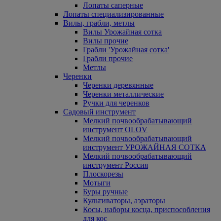
Лопаты саперные
Лопаты специализированные
Вилы, грабли, метлы
Вилы Урожайная сотка
Вилы прочие
Грабли 'Урожайная сотка'
Грабли прочие
Метлы
Черенки
Черенки деревянные
Черенки металлические
Ручки для черенков
Садовый инструмент
Мелкий почвообрабатывающий
инструмент OLOV
Мелкий почвообрабатывающий
инструмент УРОЖАЙНАЯ СОТКА
Мелкий почвообрабатывающий
инструмент Россия
Плоскорезы
Мотыги
Буры ручные
Культиваторы, аэраторы
Косы, наборы косца, приспособления
для кос