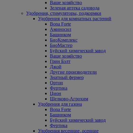
Ваше хозяйство
Зеленая аптека садовода
Удобрения, стимуляторы, подкормки
Удобрения для комнатных растений
Bona Forte
Аминосил
Башинком
БиоКомплекс
БиоМастер
Буйский химический завод
Ваше хозяйство
Грин Бэлт
Джой
Другие производители
Знатный фермер
Ортон
Фертика
Цион
Щелково-Агрохим
Удобрения для газона
Bona Forte
Башинком
Буйский химический завод
Фертика
Удобрения весенние, осенние