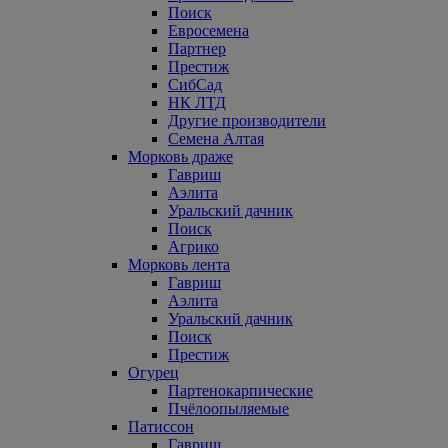
Поиск
Евросемена
Партнер
Престиж
СибСад
НК ЛТД
Другие производители
Семена Алтая
Морковь драже
Гавриш
Аэлита
Уральский дачник
Поиск
Агрико
Морковь лента
Гавриш
Аэлита
Уральский дачник
Поиск
Престиж
Огурец
Партенокарпические
Пчёлоопыляемые
Патиссон
Гавриш