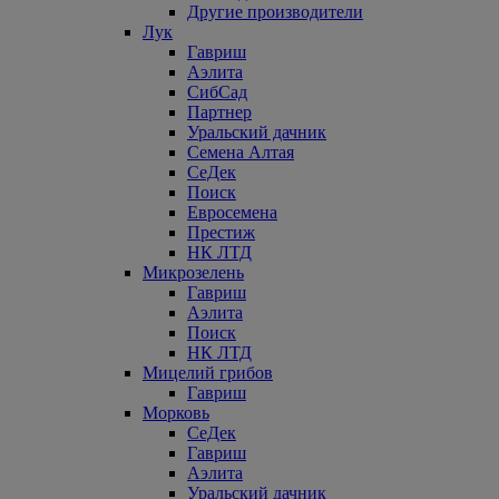
Другие производители
Лук
Гавриш
Аэлита
СибСад
Партнер
Уральский дачник
Семена Алтая
СеДек
Поиск
Евросемена
Престиж
НК ЛТД
Микрозелень
Гавриш
Аэлита
Поиск
НК ЛТД
Мицелий грибов
Гавриш
Морковь
СеДек
Гавриш
Аэлита
Уральский дачник