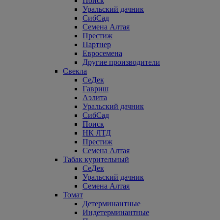
Поиск
Уральский дачник
СибСад
Семена Алтая
Престиж
Партнер
Евросемена
Другие производители
Свекла
СеДек
Гавриш
Аэлита
Уральский дачник
СибСад
Поиск
НК ЛТД
Престиж
Семена Алтая
Табак курительный
СеДек
Уральский дачник
Семена Алтая
Томат
Детерминантные
Индетерминантные