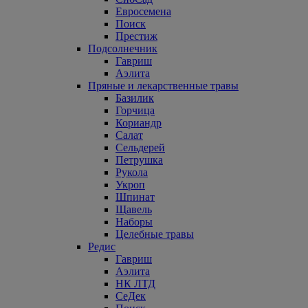
Евросемена
Поиск
Престиж
Подсолнечник
Гавриш
Аэлита
Пряные и лекарственные травы
Базилик
Горчица
Кориандр
Салат
Сельдерей
Петрушка
Рукола
Укроп
Шпинат
Щавель
Наборы
Целебные травы
Редис
Гавриш
Аэлита
НК ЛТД
СеДек