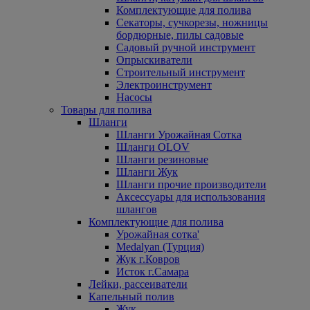
Комплектующие для полива
Секаторы, сучкорезы, ножницы
бордюрные, пилы садовые
Садовый ручной инструмент
Опрыскиватели
Строительный инструмент
Электроинструмент
Насосы
Товары для полива
Шланги
Шланги Урожайная Сотка
Шланги OLOV
Шланги резиновые
Шланги Жук
Шланги прочие производители
Аксессуары для использования
шлангов
Комплектующие для полива
Урожайная сотка'
Medalyan (Турция)
Жук г.Ковров
Исток г.Самара
Лейки, рассеиватели
Капельный полив
Жук