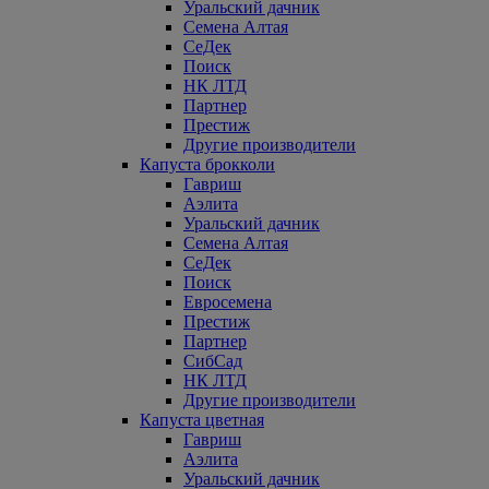
Уральский дачник
Семена Алтая
СеДек
Поиск
НК ЛТД
Партнер
Престиж
Другие производители
Капуста брокколи
Гавриш
Аэлита
Уральский дачник
Семена Алтая
СеДек
Поиск
Евросемена
Престиж
Партнер
СибСад
НК ЛТД
Другие производители
Капуста цветная
Гавриш
Аэлита
Уральский дачник