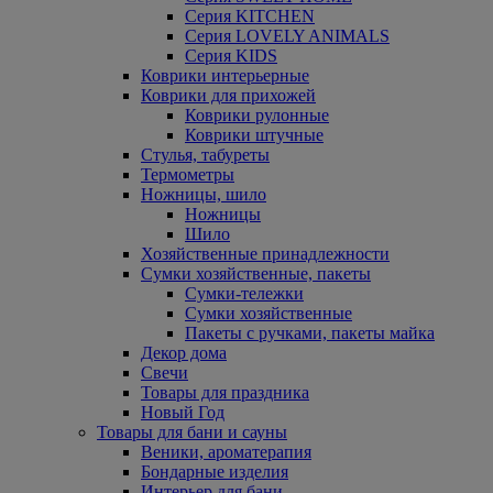
Серия KITCHEN
Серия LOVELY ANIMALS
Серия KIDS
Коврики интерьерные
Коврики для прихожей
Коврики рулонные
Коврики штучные
Стулья, табуреты
Термометры
Ножницы, шило
Ножницы
Шило
Хозяйственные принадлежности
Сумки хозяйственные, пакеты
Сумки-тележки
Сумки хозяйственные
Пакеты с ручками, пакеты майка
Декор дома
Свечи
Товары для праздника
Новый Год
Товары для бани и сауны
Веники, ароматерапия
Бондарные изделия
Интерьер для бани