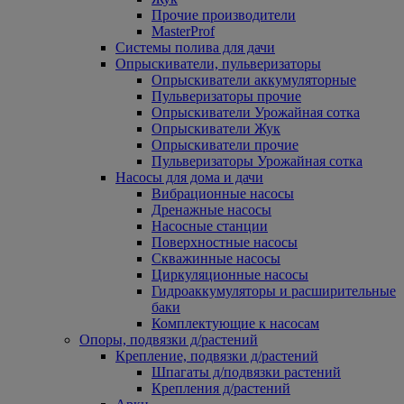
Прочие производители
MasterProf
Системы полива для дачи
Опрыскиватели, пульверизаторы
Опрыскиватели аккумуляторные
Пульверизаторы прочие
Опрыскиватели Урожайная сотка
Опрыскиватели Жук
Опрыскиватели прочие
Пульверизаторы Урожайная сотка
Насосы для дома и дачи
Вибрационные насосы
Дренажные насосы
Насосные станции
Поверхностные насосы
Скважинные насосы
Циркуляционные насосы
Гидроаккумуляторы и расширительные
баки
Комплектующие к насосам
Опоры, подвязки д/растений
Крепление, подвязки д/растений
Шпагаты д/подвязки растений
Крепления д/растений