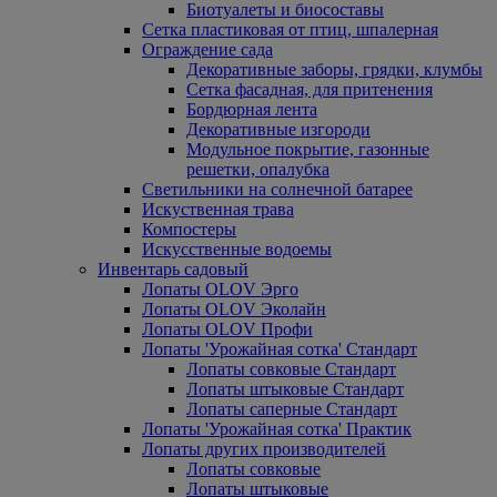
Биотуалеты и биосоставы
Сетка пластиковая от птиц, шпалерная
Ограждение сада
Декоративные заборы, грядки, клумбы
Сетка фасадная, для притенения
Бордюрная лента
Декоративные изгороди
Модульное покрытие, газонные
решетки, опалубка
Светильники на солнечной батарее
Искуственная трава
Компостеры
Искусственные водоемы
Инвентарь садовый
Лопаты OLOV Эрго
Лопаты OLOV Эколайн
Лопаты OLOV Профи
Лопаты 'Урожайная сотка' Стандарт
Лопаты совковые Стандарт
Лопаты штыковые Стандарт
Лопаты саперные Стандарт
Лопаты 'Урожайная сотка' Практик
Лопаты других производителей
Лопаты совковые
Лопаты штыковые