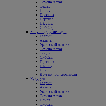
Семена Алтая
СеДек
Поиск
Престиж
Партнер
НК ЛТД
СибСад
Капуста (другие виды)
Гавриш
Аэлита
Уральский дачник
Семена Алтая
СеДек
СибСад
Престиж
НК ЛТД
Поиск
Другие производители
Кукуруза
Гавриш
Аэлита
Уральский дачник
Семена Алтая
Поиск
СибСад