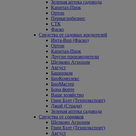
Зеленая аптека садовода
Капитал-Прок
Ортон
Пермагробизнес
СТК
Фаско
Средства от садовых вредителей
Инта-Вир (Фаско)
Ортон
Капитал-Прок
Другие производители
Щелково Агрохим
Август
Башинком
БиоКомплекс
БиоМастер
Бона форте
Ваше хозяйство
Грин Бэлт (Техноэкспорт)
Джой (Страда)
Зеленая аптека садовода
Средства от сорняков
Щелково Агрохим
Грин Бэлт (Техноэкспорт)
Август