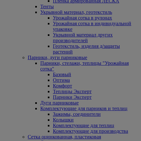
Пленка армированная ЛЕСКА
Тенты
Укрывной материал, геотекстиль
Урожайная сотка в рулонах
Урожайная сотка в индивидуальной
упаковке
Укрывной материал других
производителей
Геотекстиль, изделия д/защиты
растений
Парники, дуги парниковые
Парники, стелажи, теплицы "Урожайная
сотка"
Базовый
Оптима
Комфорт
Теплицы Эксперт
Парники Эксперт
Дуги парниковые
Комплектующие для парников и теплиц
Зажимы, соединители
Колышки
Комплектующие для теплиц
Комплектующие для производства
Сетка оцинкованная, пластиковая