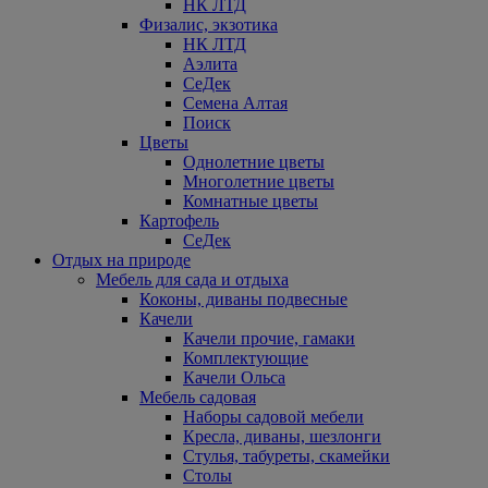
НК ЛТД
Физалис, экзотика
НК ЛТД
Аэлита
СеДек
Семена Алтая
Поиск
Цветы
Однолетние цветы
Многолетние цветы
Комнатные цветы
Картофель
СеДек
Отдых на природе
Мебель для сада и отдыха
Коконы, диваны подвесные
Качели
Качели прочие, гамаки
Комплектующие
Качели Ольса
Мебель садовая
Наборы садовой мебели
Кресла, диваны, шезлонги
Стулья, табуреты, скамейки
Столы