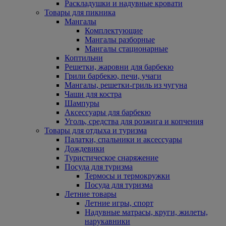
Раскладушки и надувные кровати
Товары для пикника
Мангалы
Комплектующие
Мангалы разборные
Мангалы стационарные
Коптильни
Решетки, жаровни для барбекю
Грили барбекю, печи, учаги
Мангалы, решетки-гриль из чугуна
Чаши для костра
Шампуры
Аксессуары для барбекю
Уголь, средства для розжига и копчения
Товары для отдыха и туризма
Палатки, спальники и аксессуары
Дождевики
Туристическое снаряжение
Посуда для туризма
Термосы и термокружки
Посуда для туризма
Летние товары
Летние игры, спорт
Надувные матрасы, круги, жилеты,
нарукавники