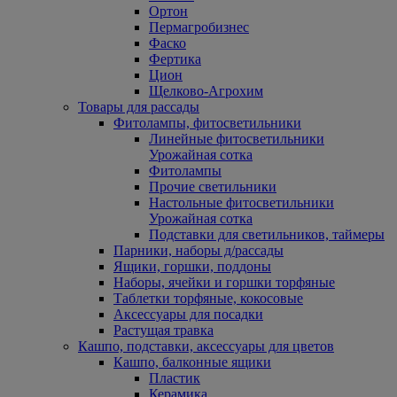
Ортон
Пермагробизнес
Фаско
Фертика
Цион
Щелково-Агрохим
Товары для рассады
Фитолампы, фитосветильники
Линейные фитосветильники
Урожайная сотка
Фитолампы
Прочие светильники
Настольные фитосветильники
Урожайная сотка
Подставки для светильников, таймеры
Парники, наборы д/рассады
Ящики, горшки, поддоны
Наборы, ячейки и горшки торфяные
Таблетки торфяные, кокосовые
Аксессуары для посадки
Растущая травка
Кашпо, подставки, аксессуары для цветов
Кашпо, балконные ящики
Пластик
Керамика