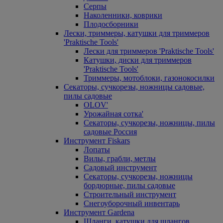
Серпы
Наколенники, коврики
Плодосборники
Лески, триммеры, катушки для триммеров
'Praktische Tools'
Лески для триммеров 'Praktische Tools'
Катушки, диски для триммеров
'Praktische Tools'
Триммеры, мотоблоки, газонокосилки
Секаторы, сучкорезы, ножницы садовые,
пилы садовые
OLOV'
Урожайная сотка'
Секаторы, сучкорезы, ножницы, пилы
садовые Россия
Инструмент Fiskars
Лопаты
Вилы, грабли, метлы
Садовый инструмент
Секаторы, сучкорезы, ножницы
бордюрные, пилы садовые
Строительный инструмент
Снегоуборочный инвентарь
Инструмент Gardena
Шланги, катушки для шлангов