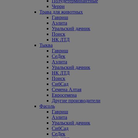
Полудетерминантные
Черри
Трава для животных
Гавриш
Аэлита
Уральский дачник
Поиск
НК ЛТД
Тыква
Гавриш
СеДек
Аэлита
Уральский дачник
НК ЛТД
Поиск
СибСад
Семена Алтая
Евросемена
Другие производители
Фасоль
Гавриш
Аэлита
Уральский дачник
СибСад
СеДек