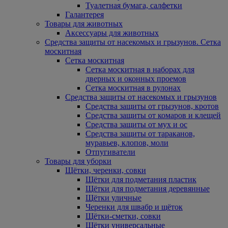
Туалетная бумага, салфетки
Галантерея
Товары для животных
Аксессуары для животных
Средства защиты от насекомых и грызунов. Сетка
москитная
Сетка москитная
Сетка москитная в наборах для
дверных и оконных проемов
Сетка москитная в рулонах
Средства защиты от насекомых и грызунов
Средства защиты от грызунов, кротов
Средства защиты от комаров и клещей
Средства защиты от мух и ос
Средства защиты от тараканов,
муравьев, клопов, моли
Отпугиватели
Товары для уборки
Щётки, черенки, совки
Щётки для подметания пластик
Щётки для подметания деревянные
Щётки уличные
Черенки для швабр и щёток
Щётки-сметки, совки
Щётки универсальные