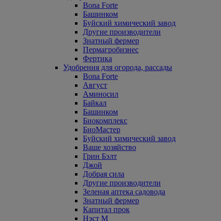
Bona Forte
Башинком
Буйский химический завод
Другие производители
Знатный фермер
Пермагробизнес
Фертика
Удобрения для огорода, рассады
Bona Forte
Август
Аминосил
Байкал
Башинком
Биокомплекс
БиоМастер
Буйский химический завод
Ваше хозяйство
Грин Бэлт
Джой
Добрая сила
Другие производители
Зеленая аптека садовода
Знатный фермер
Капитал прок
Нэст М