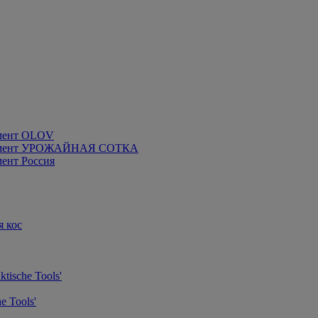
мент OLOV
румент УРОЖАЙНАЯ СОТКА
ент Россия
я кос
tische Tools'
e Tools'