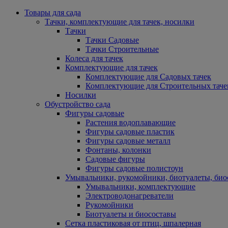
Товары для сада
Тачки, комплектующие для тачек, носилки
Тачки
Тачки Садовые
Тачки Строительные
Колеса для тачек
Комплектующие для тачек
Комплектующие для Садовых тачек
Комплектующие для Строительных таче
Носилки
Обустройство сада
Фигуры садовые
Растения водоплавающие
Фигуры садовые пластик
Фигуры садовые металл
Фонтаны, колонки
Садовые фигуры
Фигуры садовые полистоун
Умывальники, рукомойники, биотуалеты, био
Умывальники, комплектующие
Электроводонагреватели
Рукомойники
Биотуалеты и биосоставы
Сетка пластиковая от птиц, шпалерная