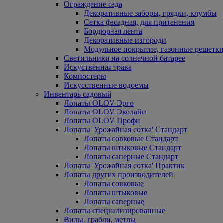
Ограждение сада
Декоративные заборы, грядки, клумбы
Сетка фасадная, для притенения
Бордюрная лента
Декоративные изгороди
Модульное покрытие, газонные решетки
Светильники на солнечной батарее
Искуственная трава
Компостеры
Искусственные водоемы
Инвентарь садовый
Лопаты OLOV Эрго
Лопаты OLOV Эколайн
Лопаты OLOV Профи
Лопаты 'Урожайная сотка' Стандарт
Лопаты совковые Стандарт
Лопаты штыковые Стандарт
Лопаты саперные Стандарт
Лопаты 'Урожайная сотка' Практик
Лопаты других производителей
Лопаты совковые
Лопаты штыковые
Лопаты саперные
Лопаты специализированные
Вилы, грабли, метлы