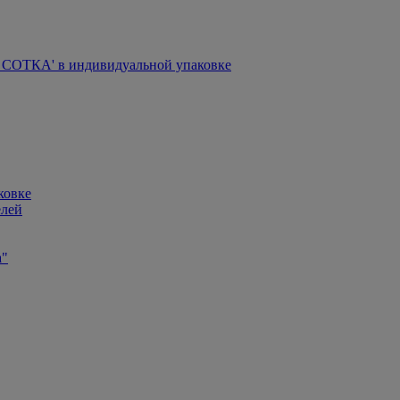
СОТКА' в индивидуальной упаковке
ковке
елей
а"