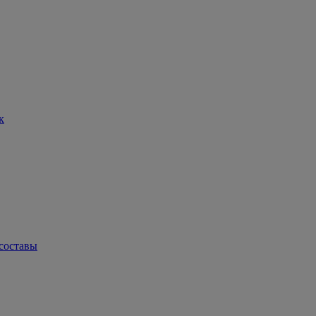
к
составы