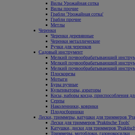
Вилы Урожайная сотка
Вилы прочие
Грабли 'Урожайная сотка'
Грабли прочие
Метлы
Черенки
Черенки деревянные
Черенки металлические
Ручки для черенков
Садовый инструмент
Мелкий почвообрабатывающий инстру
Мелкий почвообрабатывающий инст
Мелкий почвообрабатывающий инструм
Плоскорезы
Мотыги
Буры ручные
Культиваторы, аэраторы
Косы, наборы косца, приспособления дл
Серпы
Наколенники, коврики
Плодосборники
Лески, триммеры, катушки для триммеров 'Prak
Лески для триммеров 'Praktische Tools'
Катушки, диски для триммеров 'Praktisch
Триммеры, мотоблоки, газонокосилки