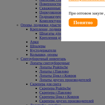
Поверхностные насосы
Скважинные насосы
Циркуляционные насосы
При оптовом закупе 
Гидроаккумуляторы и расширительные 
Комплектующие к насосам
Понятно
Опоры, подвязки д/растений
Крепление, подвязки д/растений
Шпагаты д/подвязки растений
Крепления д/растений
Арки
Шпалеры
Кустодержатели
Колышки, опоры
Снегоуборочный инвентарь
Лопаты снегоуборочные
Лопаты Praktische
Лопаты г.Павлово
Лопаты Цикл г.Ковров
Лопаты других производителей
Скрепера для снега
Скрепера Praktische
Скрепера г.Павлово
Скрепера Цикл г.Ковров
Скрепера других производителей