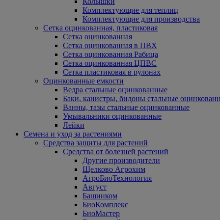
Колышки
Комплектующие для теплиц
Комплектующие для производства
Сетка оцинкованная, пластиковая
Сетка оцинкованная
Сетка оцинкованная в ПВХ
Сетка оцинкованная Рабица
Сетка оцинкованная ЦПВС
Сетка пластиковая в рулонах
Оцинкованные емкости
Ведра стальные оцинкованные
Баки, канистры, бидоны стальные оцинкован
Ванны, тазы стальные оцинкованные
Умывальники оцинкованные
Лейки
Семена и уход за растениями
Средства защиты для растений
Средства от болезней растений
Другие производители
Щелково Агрохим
АгроБиоТехнология
Август
Башинком
БиоКомплекс
БиоМастер