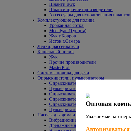
Шланги Жук
Шланги прочие производители
Аксессуары для использования шлангов
Комплектующие для полива
Урожайная сотка'
Medalyan (Турция)
Жук г.Ковров
Исток г.Самара
Лейки, рассеиватели
Капельный полив
Жук
Прочие производители
MasterProf
Системы полива для дачи
Опрыскиватели, пульверизаторы
Опрыскиватели аккумуляторные
Пульверизаторы прочие
Опрыскиватели Урожайная сотка
Опрыскиватели Жук
Оптовая комп
Опрыскиватели прочие
Пульверизаторы Урожайная сотка
Насосы для дома и дачи
Уважаемые партнеры,
Вибрационные насосы
Дренажные насосы
Авторизоваться
Насосные станции