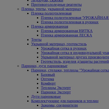
Ледорубы, скребки
Противогололедные реагенты
Пленка, тенты, укрывной материал
Пленка полиэтиленовая
Пленка полиэтиленовая 'УРОЖАЙНАЯ 
Пленка полиэтиленовая в рулонах
Пленка армированная
Пленка армированная НИТКА
Пленка армированная ЛЕСКА
Тенты
Укрывной материал, геотекстиль
Урожайная сотка в рулонах
Урожайная сотка в индивидуальной упа
Укрывной материал других производит
Геотекстиль, изделия д/защиты растений
Парники, дуги парниковые
Парники, стелажи, теплицы "Урожайная сотк
Базовый
Оптима
Комфорт
Теплицы Эксперт
Парники Эксперт
Дуги парниковые
Комплектующие для парников и теплиц
Зажимы, соединители