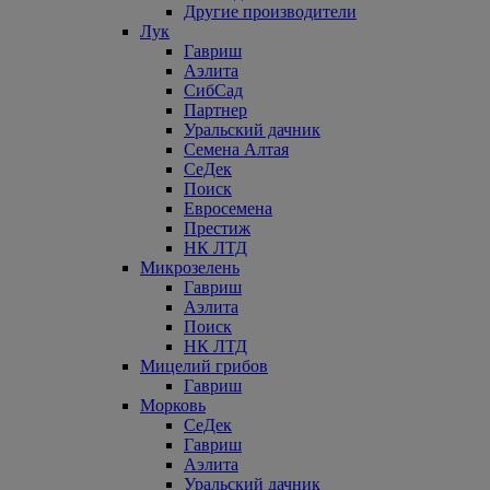
Другие производители
Лук
Гавриш
Аэлита
СибСад
Партнер
Уральский дачник
Семена Алтая
СеДек
Поиск
Евросемена
Престиж
НК ЛТД
Микрозелень
Гавриш
Аэлита
Поиск
НК ЛТД
Мицелий грибов
Гавриш
Морковь
СеДек
Гавриш
Аэлита
Уральский дачник