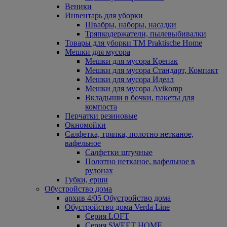
Веники
Инвентарь для уборки
Швабры, наборы, насадки
Тряпкодержатели, пылевыбивалки
Товары для уборки ТМ Praktische Home
Мешки для мусора
Мешки для мусора Крепак
Мешки для мусора Стандарт, Компакт
Мешки для мусора Идеал
Мешки для мусора Avikomp
Вкладыши в бочки, пакеты для
компоста
Перчатки резиновые
Окномойки
Салфетка, тряпка, полотно нетканое,
вафельное
Салфетки штучные
Полотно нетканое, вафельное в
рулонах
Губки, ерши
Обустройство дома
архив 4/05 Обустройство дома
Обустройство дома Verda Line
Серия LOFT
Серия SWEET HOME