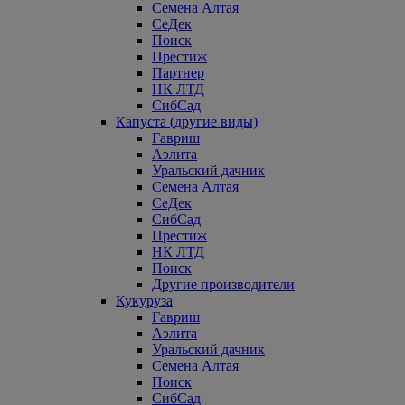
Семена Алтая
СеДек
Поиск
Престиж
Партнер
НК ЛТД
СибСад
Капуста (другие виды)
Гавриш
Аэлита
Уральский дачник
Семена Алтая
СеДек
СибСад
Престиж
НК ЛТД
Поиск
Другие производители
Кукуруза
Гавриш
Аэлита
Уральский дачник
Семена Алтая
Поиск
СибСад