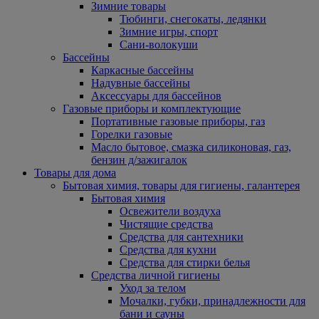
Зимние товары
Тюбинги, снегокаты, ледянки
Зимние игры, спорт
Сани-волокуши
Бассейны
Каркасные бассейны
Надувные бассейны
Аксессуары для бассейнов
Газовые приборы и комплектующие
Портативные газовые приборы, газ
Горелки газовые
Масло бытовое, смазка силиконовая, газ,
бензин д/зажигалок
Товары для дома
Бытовая химия, товары для гигиены, галантерея
Бытовая химия
Освежители воздуха
Чистящие средства
Средства для сантехники
Средства для кухни
Средства для стирки белья
Средства личной гигиены
Уход за телом
Мочалки, губки, принадлежности для
бани и сауны