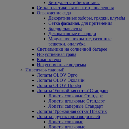
Биотуалеты и биосоставы
Сетка пластиковая от птиц, шпалерная
Ограждение сада
Декоративные заборы, грядки, клумбы
Сетка фасадная, для притенения
Бордюрная лента
Декоративные изгороди
Модульное покрытие, газонные
решетки, опалубка
Светильники на солнечной батарее
Искуственная трава
Компостеры
Искусственные водоемы
Инвентарь садовый
Лопаты OLOV Эрго
Лопаты OLOV Эколайн
Лопаты OLOV Профи
Лопаты 'Урожайная сотка' Стандарт
Лопаты совковые Стандарт
Лопаты штыковые Стандарт
Лопаты саперные Стандарт
Лопаты 'Урожайная сотка' Практик
Лопаты других производителей
Лопаты совковые
Лопаты штыковые