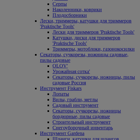
Серпы
Наколенники, коврики
Плодосборники
Лески, триммеры, катушки для триммеров
'Praktische Tools'
Лески для триммеров 'Praktische Tools'
Катушки, диски для триммеров
'Praktische Tools'
Триммеры, мотоблоки, газонокосилки
Секаторы, сучкорезы, ножницы садовые,
пилы садовые
OLOV'
Урожайная сотка'
Секаторы, сучкорезы, ножницы, пилы
садовые Россия
Инструмент Fiskars
Лопаты
Вилы, грабли, метлы
Садовый инструмент
Секаторы, сучкорезы, ножницы
бордюрные, пилы садовые
Строительный инструмент
Снегоуборочный инвентарь
Инструмент Gardena
Шланги, катушки для шлангов