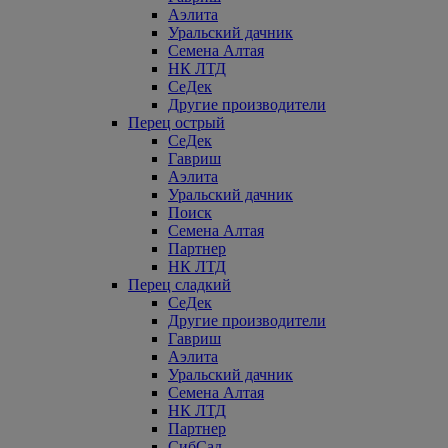
Аэлита
Уральский дачник
Семена Алтая
НК ЛТД
СеДек
Другие производители
Перец острый
СеДек
Гавриш
Аэлита
Уральский дачник
Поиск
Семена Алтая
Партнер
НК ЛТД
Перец сладкий
СеДек
Другие производители
Гавриш
Аэлита
Уральский дачник
Семена Алтая
НК ЛТД
Партнер
СибСад