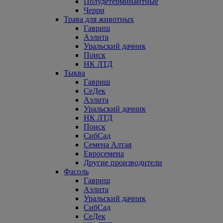
Полудетерминантные
Черри
Трава для животных
Гавриш
Аэлита
Уральский дачник
Поиск
НК ЛТД
Тыква
Гавриш
СеДек
Аэлита
Уральский дачник
НК ЛТД
Поиск
СибСад
Семена Алтая
Евросемена
Другие производители
Фасоль
Гавриш
Аэлита
Уральский дачник
СибСад
СеДек