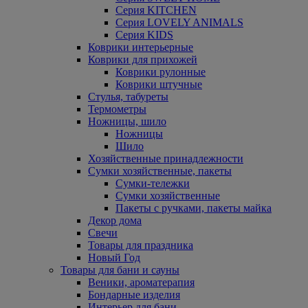
Серия KITCHEN
Серия LOVELY ANIMALS
Серия KIDS
Коврики интерьерные
Коврики для прихожей
Коврики рулонные
Коврики штучные
Стулья, табуреты
Термометры
Ножницы, шило
Ножницы
Шило
Хозяйственные принадлежности
Сумки хозяйственные, пакеты
Сумки-тележки
Сумки хозяйственные
Пакеты с ручками, пакеты майка
Декор дома
Свечи
Товары для праздника
Новый Год
Товары для бани и сауны
Веники, ароматерапия
Бондарные изделия
Интерьер для бани