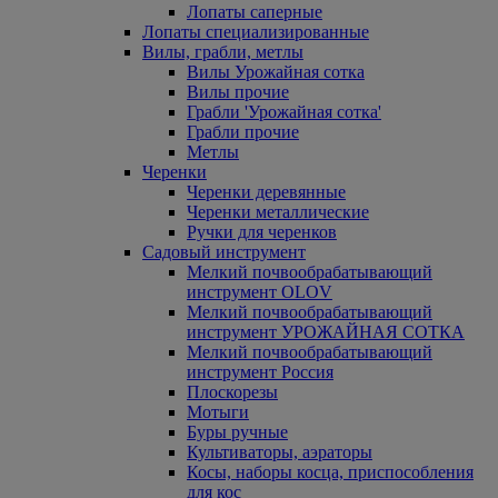
Лопаты саперные
Лопаты специализированные
Вилы, грабли, метлы
Вилы Урожайная сотка
Вилы прочие
Грабли 'Урожайная сотка'
Грабли прочие
Метлы
Черенки
Черенки деревянные
Черенки металлические
Ручки для черенков
Садовый инструмент
Мелкий почвообрабатывающий
инструмент OLOV
Мелкий почвообрабатывающий
инструмент УРОЖАЙНАЯ СОТКА
Мелкий почвообрабатывающий
инструмент Россия
Плоскорезы
Мотыги
Буры ручные
Культиваторы, аэраторы
Косы, наборы косца, приспособления
для кос