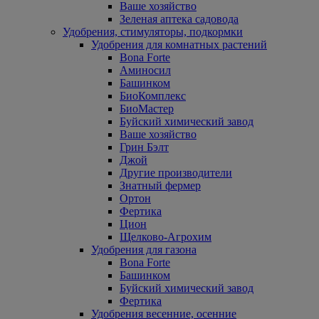
Ваше хозяйство
Зеленая аптека садовода
Удобрения, стимуляторы, подкормки
Удобрения для комнатных растений
Bona Forte
Аминосил
Башинком
БиоКомплекс
БиоМастер
Буйский химический завод
Ваше хозяйство
Грин Бэлт
Джой
Другие производители
Знатный фермер
Ортон
Фертика
Цион
Щелково-Агрохим
Удобрения для газона
Bona Forte
Башинком
Буйский химический завод
Фертика
Удобрения весенние, осенние