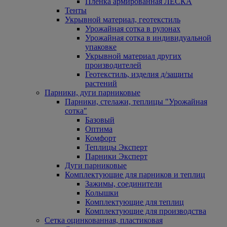
Пленка армированная ЛЕСКА
Тенты
Укрывной материал, геотекстиль
Урожайная сотка в рулонах
Урожайная сотка в индивидуальной
упаковке
Укрывной материал других
производителей
Геотекстиль, изделия д/защиты
растений
Парники, дуги парниковые
Парники, стелажи, теплицы "Урожайная
сотка"
Базовый
Оптима
Комфорт
Теплицы Эксперт
Парники Эксперт
Дуги парниковые
Комплектующие для парников и теплиц
Зажимы, соединители
Колышки
Комплектующие для теплиц
Комплектующие для производства
Сетка оцинкованная, пластиковая