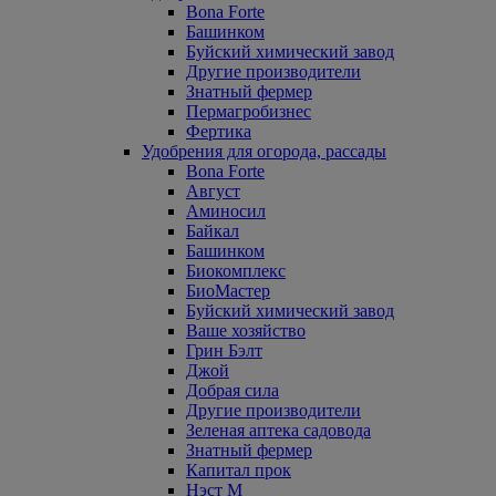
Bona Forte
Башинком
Буйский химический завод
Другие производители
Знатный фермер
Пермагробизнес
Фертика
Удобрения для огорода, рассады
Bona Forte
Август
Аминосил
Байкал
Башинком
Биокомплекс
БиоМастер
Буйский химический завод
Ваше хозяйство
Грин Бэлт
Джой
Добрая сила
Другие производители
Зеленая аптека садовода
Знатный фермер
Капитал прок
Нэст М