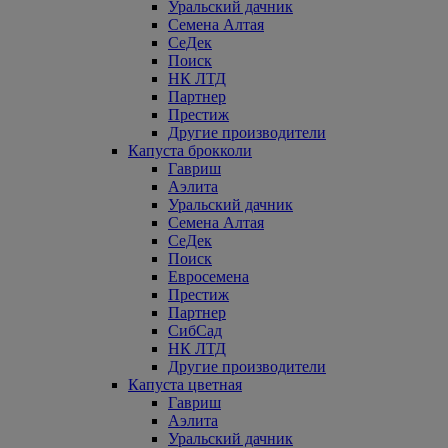
Уральский дачник
Семена Алтая
СеДек
Поиск
НК ЛТД
Партнер
Престиж
Другие производители
Капуста брокколи
Гавриш
Аэлита
Уральский дачник
Семена Алтая
СеДек
Поиск
Евросемена
Престиж
Партнер
СибСад
НК ЛТД
Другие производители
Капуста цветная
Гавриш
Аэлита
Уральский дачник