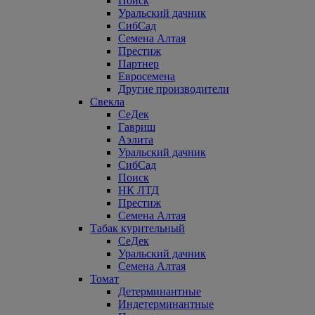
Поиск
Уральский дачник
СибСад
Семена Алтая
Престиж
Партнер
Евросемена
Другие производители
Свекла
СеДек
Гавриш
Аэлита
Уральский дачник
СибСад
Поиск
НК ЛТД
Престиж
Семена Алтая
Табак курительный
СеДек
Уральский дачник
Семена Алтая
Томат
Детерминантные
Индетерминантные