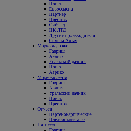
Поиск
Евросемена
Партнер
Престиж
СибСад
НК ЛТД
Другие производители
Семена Алтая
Морковь драже
Гавриш
Аэлита
Уральский дачник
Поиск
Агрико
Морковь лента
Гавриш
Аэлита
Уральский дачник
Поиск
Престиж
Огурец
Партенокарпические
Пчёлоопыляемые
Патиссон
Гавриш