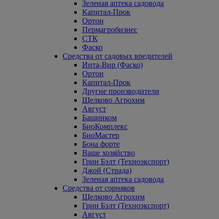
Зеленая аптека садовода
Капитал-Прок
Ортон
Пермагробизнес
СТК
Фаско
Средства от садовых вредителей
Инта-Вир (Фаско)
Ортон
Капитал-Прок
Другие производители
Щелково Агрохим
Август
Башинком
БиоКомплекс
БиоМастер
Бона форте
Ваше хозяйство
Грин Бэлт (Техноэкспорт)
Джой (Страда)
Зеленая аптека садовода
Средства от сорняков
Щелково Агрохим
Грин Бэлт (Техноэкспорт)
Август