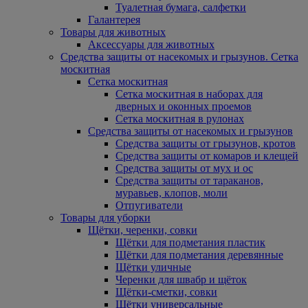
Туалетная бумага, салфетки
Галантерея
Товары для животных
Аксессуары для животных
Средства защиты от насекомых и грызунов. Сетка
москитная
Сетка москитная
Сетка москитная в наборах для
дверных и оконных проемов
Сетка москитная в рулонах
Средства защиты от насекомых и грызунов
Средства защиты от грызунов, кротов
Средства защиты от комаров и клещей
Средства защиты от мух и ос
Средства защиты от тараканов,
муравьев, клопов, моли
Отпугиватели
Товары для уборки
Щётки, черенки, совки
Щётки для подметания пластик
Щётки для подметания деревянные
Щётки уличные
Черенки для швабр и щёток
Щётки-сметки, совки
Щётки универсальные