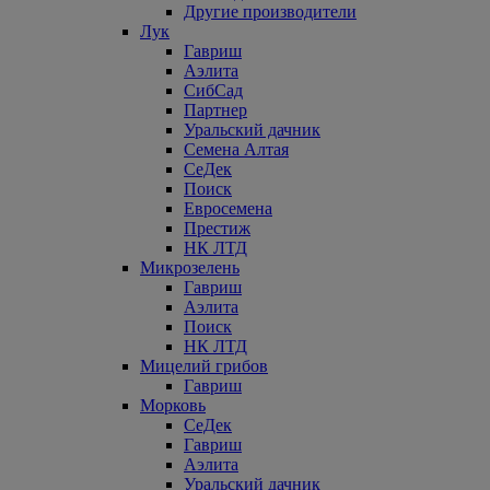
Другие производители
Лук
Гавриш
Аэлита
СибСад
Партнер
Уральский дачник
Семена Алтая
СеДек
Поиск
Евросемена
Престиж
НК ЛТД
Микрозелень
Гавриш
Аэлита
Поиск
НК ЛТД
Мицелий грибов
Гавриш
Морковь
СеДек
Гавриш
Аэлита
Уральский дачник