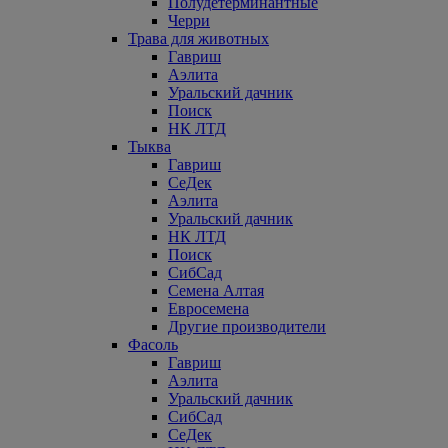
Полудетерминантные
Черри
Трава для животных
Гавриш
Аэлита
Уральский дачник
Поиск
НК ЛТД
Тыква
Гавриш
СеДек
Аэлита
Уральский дачник
НК ЛТД
Поиск
СибСад
Семена Алтая
Евросемена
Другие производители
Фасоль
Гавриш
Аэлита
Уральский дачник
СибСад
СеДек