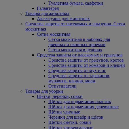
Туалетная бумага, салфетки
Галантерея
Товары для животных
Аксессуары для животных
Средства защиты от насекомых и грызунов. Сетка
москитная
Сетка москитная
Сетка москитная в наборах для
дверных и оконных проемов
Сетка москитная в рулонах
Средства защиты от насекомых и грызунов
Средства защиты от грызунов, кротов
Средства защиты от комаров и клещей
Средства защиты от мух и ос
Средства защиты от тараканов,
муравьев, клопов, моли
Отпугиватели
Товары для уборки
Щётки, черенки, совки
Щётки для подметания пластик
Щётки для подметания деревянные
Щётки уличные
Черенки для швабр и щёток
Щётки-сметки, совки
Щётки универсальные