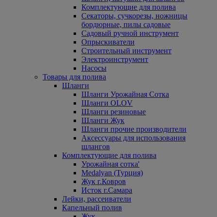
Комплектующие для полива
Секаторы, сучкорезы, ножницы
бордюрные, пилы садовые
Садовый ручной инструмент
Опрыскиватели
Строительный инструмент
Электроинструмент
Насосы
Товары для полива
Шланги
Шланги Урожайная Сотка
Шланги OLOV
Шланги резиновые
Шланги Жук
Шланги прочие производители
Аксессуары для использования
шлангов
Комплектующие для полива
Урожайная сотка'
Medalyan (Турция)
Жук г.Ковров
Исток г.Самара
Лейки, рассеиватели
Капельный полив
Жук