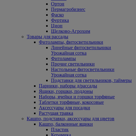
Ортон
Пермагробизнес
Фаско
Фертика
Цион
Щелково-Агрохим
Товары для рассады
Фитолампы, фитосветильники
Линейные фитосветильники
Урожайная сотка
Фитолампы
Прочие светильники
Настольные фитосветильники
Урожайная сотка
Подставки для светильников, таймеры
Парники, наборы д/рассады
Ящики, горшки, поддоны
Наборы, ячейки и горшки торфяные
Таблетки торфяные, кокосовые
Аксессуары для посадки
Растущая травка
Кашпо, подставки, аксессуары для цветов
Кашпо, балконные ящики
Пластик
Керамика