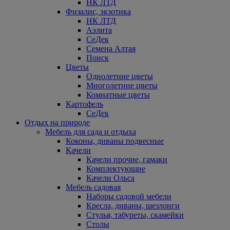
НК ЛТД
Физалис, экзотика
НК ЛТД
Аэлита
СеДек
Семена Алтая
Поиск
Цветы
Однолетние цветы
Многолетние цветы
Комнатные цветы
Картофель
СеДек
Отдых на природе
Мебель для сада и отдыха
Коконы, диваны подвесные
Качели
Качели прочие, гамаки
Комплектующие
Качели Ольса
Мебель садовая
Наборы садовой мебели
Кресла, диваны, шезлонги
Стулья, табуреты, скамейки
Столы