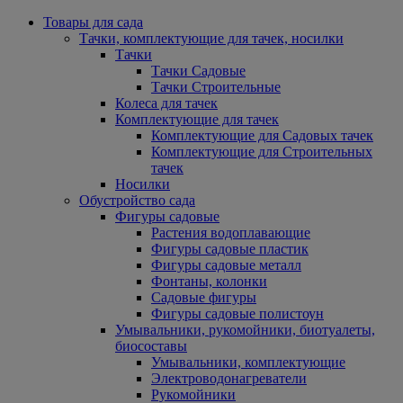
Товары для сада
Тачки, комплектующие для тачек, носилки
Тачки
Тачки Садовые
Тачки Строительные
Колеса для тачек
Комплектующие для тачек
Комплектующие для Садовых тачек
Комплектующие для Строительных
тачек
Носилки
Обустройство сада
Фигуры садовые
Растения водоплавающие
Фигуры садовые пластик
Фигуры садовые металл
Фонтаны, колонки
Садовые фигуры
Фигуры садовые полистоун
Умывальники, рукомойники, биотуалеты,
биосоставы
Умывальники, комплектующие
Электроводонагреватели
Рукомойники