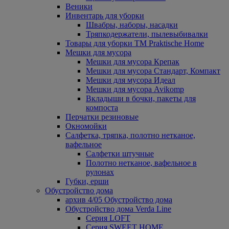
Веники
Инвентарь для уборки
Швабры, наборы, насадки
Тряпкодержатели, пылевыбивалки
Товары для уборки ТМ Praktische Home
Мешки для мусора
Мешки для мусора Крепак
Мешки для мусора Стандарт, Компакт
Мешки для мусора Идеал
Мешки для мусора Avikomp
Вкладыши в бочки, пакеты для
компоста
Перчатки резиновые
Окномойки
Салфетка, тряпка, полотно нетканое,
вафельное
Салфетки штучные
Полотно нетканое, вафельное в
рулонах
Губки, ерши
Обустройство дома
архив 4/05 Обустройство дома
Обустройство дома Verda Line
Серия LOFT
Серия SWEET HOME