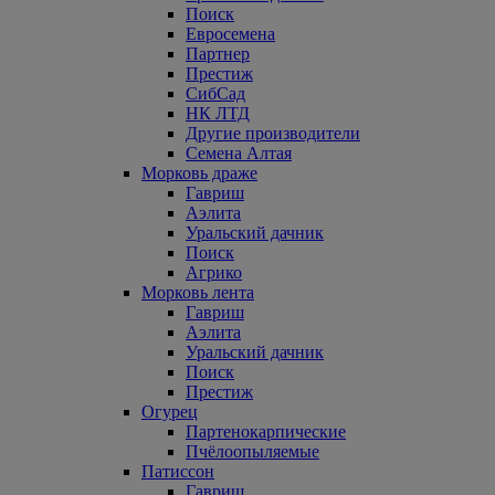
Поиск
Евросемена
Партнер
Престиж
СибСад
НК ЛТД
Другие производители
Семена Алтая
Морковь драже
Гавриш
Аэлита
Уральский дачник
Поиск
Агрико
Морковь лента
Гавриш
Аэлита
Уральский дачник
Поиск
Престиж
Огурец
Партенокарпические
Пчёлоопыляемые
Патиссон
Гавриш