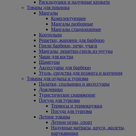
Раскладушки и надувные кровати
Товары для пикника
Мангалы
Комплектующие
Мангалы разборные
Мангалы стационарные
Коптильни
Решетки, жаровни для барбекю
Грили барбекю, печи, учаги
Мангалы, решетки-гриль из чугуна
Чаши для костра
Шампуры
Аксессуары для барбекю
Уголь, средства для розжига и копчения
Товары для отдыха и туризма
Палатки, спальники и аксессуары
Дождевики
Туристическое снаряжение
Посуда для туризма
Термосы и термокружки
Посуда для туризма
Летние товары
Летние игры, спорт
Надувные матрасы, круги, жилеты,
нарукавники