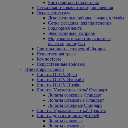
Биотуалеты и биосоставы
Сетка пластиковая от птиц, шпалерная
Ограждение сада
Декоративные заборы, грядки, клумбы
Сетка фасадная, для притенения
Бордюрная лента
Декоративные изгороди
Модульное покрытие, газонные
решетки, опалубка
Светильники на солнечной батарее
Искуственная трава
Компостеры
Искусственные водоемы
Инвентарь садовый
Лопаты OLOV Эрго
Лопаты OLOV Эколайн
Лопаты OLOV Профи
Лопаты 'Урожайная сотка' Стандарт
Лопаты совковые Стандарт
Лопаты штыковые Стандарт
Лопаты саперные Стандарт
Лопаты 'Урожайная сотка' Практик
Лопаты других производителей
Лопаты совковые
Лопаты штыковые