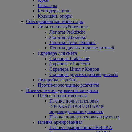
Арки
Шпалеры
Кустодержатели
Колышки, опоры
Снегоуборочный инвентарь
Лопаты снегоуборочные
Лопаты Praktische
Лопаты г.Павлово
Лопаты Цикл г.Ковров
Лопаты других производителей
Скрепера для снега
Скрепера Praktische
Скрепера г.Павлово
Скрепера Цикл г.Ковров
Скрепера других производителей
Ледорубы, скребки
Противогололедные реагенты
Пленка, тенты, укрывной материал
Пленка полиэтиленовая
Пленка полиэтиленовая
'УРОЖАЙНАЯ СОТКА' в
индивидуальной упаковке
Пленка полиэтиленовая в рулонах
Пленка армированная
Пленка армированная НИТКА