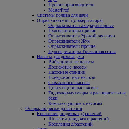
Прочие производители
MasterProf
Системы полива для дачи
Опрыскиватели, пульверизаторы
Опрыскиватели аккумуляторные
Пульверизаторы прочие
Опрыскиватели Урожайная сотка
Опрыскиватели Жук
Опрыскиватели прочие
Пульверизаторы Урожайная сотка
Насосы для дома и дачи
Вибрационные насосы
Дренажные насосы
Насосные станции
Поверхностные насосы
Скважинные насосы
Циркуляционные насосы
Гидроаккумуляторы и расширительные
баки
Комплектующие к насосам
Опоры, подвязки д/растений
Крепление, подвязки д/растений
Шпагаты д/подвязки растений
Крепления д/растений