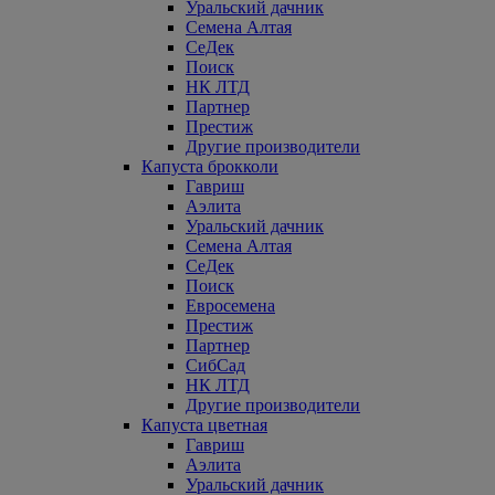
Уральский дачник
Семена Алтая
СеДек
Поиск
НК ЛТД
Партнер
Престиж
Другие производители
Капуста брокколи
Гавриш
Аэлита
Уральский дачник
Семена Алтая
СеДек
Поиск
Евросемена
Престиж
Партнер
СибСад
НК ЛТД
Другие производители
Капуста цветная
Гавриш
Аэлита
Уральский дачник