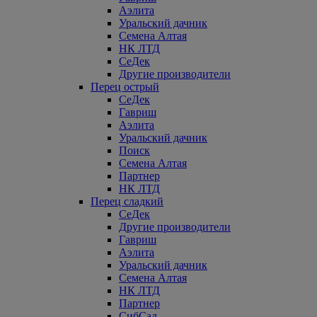
Аэлита
Уральский дачник
Семена Алтая
НК ЛТД
СеДек
Другие производители
Перец острый
СеДек
Гавриш
Аэлита
Уральский дачник
Поиск
Семена Алтая
Партнер
НК ЛТД
Перец сладкий
СеДек
Другие производители
Гавриш
Аэлита
Уральский дачник
Семена Алтая
НК ЛТД
Партнер
СибСад