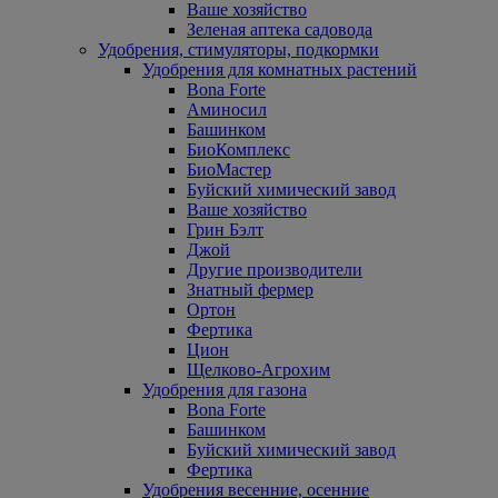
Ваше хозяйство
Зеленая аптека садовода
Удобрения, стимуляторы, подкормки
Удобрения для комнатных растений
Bona Forte
Аминосил
Башинком
БиоКомплекс
БиоМастер
Буйский химический завод
Ваше хозяйство
Грин Бэлт
Джой
Другие производители
Знатный фермер
Ортон
Фертика
Цион
Щелково-Агрохим
Удобрения для газона
Bona Forte
Башинком
Буйский химический завод
Фертика
Удобрения весенние, осенние