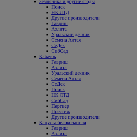
Земляника и другие ягоды
Поиск
НК ЛТД
Другие производители
Гавриш
Аэлита
Уральский дачник
Семена Алтая
СеДек
СибСад
Кабачок
Гавриш
Аэлита
Уральский дачник
Семена Алтая
СеДек
Поиск
НК ЛТД
СибСад
Партнер
Престиж
Другие производители
Капуста белокочанная
Гавриш
Аэлита