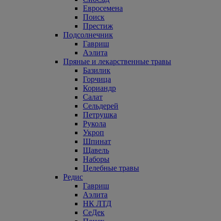
Евросемена
Поиск
Престиж
Подсолнечник
Гавриш
Аэлита
Пряные и лекарственные травы
Базилик
Горчица
Кориандр
Салат
Сельдерей
Петрушка
Рукола
Укроп
Шпинат
Щавель
Наборы
Целебные травы
Редис
Гавриш
Аэлита
НК ЛТД
СеДек