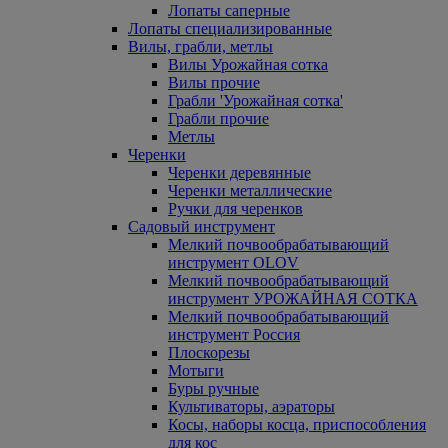
Лопаты саперные
Лопаты специализированные
Вилы, грабли, метлы
Вилы Урожайная сотка
Вилы прочие
Грабли 'Урожайная сотка'
Грабли прочие
Метлы
Черенки
Черенки деревянные
Черенки металлические
Ручки для черенков
Садовый инструмент
Мелкий почвообрабатывающий
инструмент OLOV
Мелкий почвообрабатывающий
инструмент УРОЖАЙНАЯ СОТКА
Мелкий почвообрабатывающий
инструмент Россия
Плоскорезы
Мотыги
Буры ручные
Культиваторы, аэраторы
Косы, наборы косца, приспособления
для кос