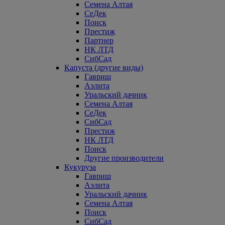
Семена Алтая
СеДек
Поиск
Престиж
Партнер
НК ЛТД
СибСад
Капуста (другие виды)
Гавриш
Аэлита
Уральский дачник
Семена Алтая
СеДек
СибСад
Престиж
НК ЛТД
Поиск
Другие производители
Кукуруза
Гавриш
Аэлита
Уральский дачник
Семена Алтая
Поиск
СибСад