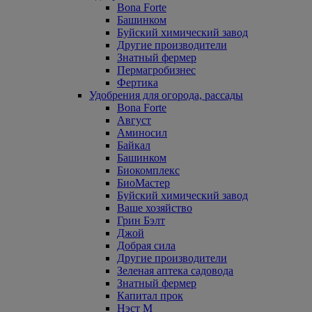
Bona Forte
Башинком
Буйский химический завод
Другие производители
Знатный фермер
Пермагробизнес
Фертика
Удобрения для огорода, рассады
Bona Forte
Август
Аминосил
Байкал
Башинком
Биокомплекс
БиоМастер
Буйский химический завод
Ваше хозяйство
Грин Бэлт
Джой
Добрая сила
Другие производители
Зеленая аптека садовода
Знатный фермер
Капитал прок
Нэст М