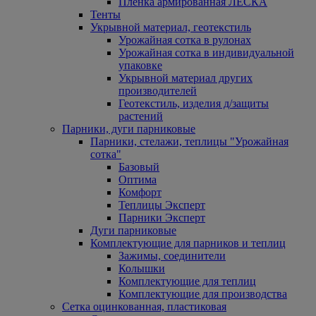
Пленка армированная ЛЕСКА
Тенты
Укрывной материал, геотекстиль
Урожайная сотка в рулонах
Урожайная сотка в индивидуальной
упаковке
Укрывной материал других
производителей
Геотекстиль, изделия д/защиты
растений
Парники, дуги парниковые
Парники, стелажи, теплицы "Урожайная
сотка"
Базовый
Оптима
Комфорт
Теплицы Эксперт
Парники Эксперт
Дуги парниковые
Комплектующие для парников и теплиц
Зажимы, соединители
Колышки
Комплектующие для теплиц
Комплектующие для производства
Сетка оцинкованная, пластиковая