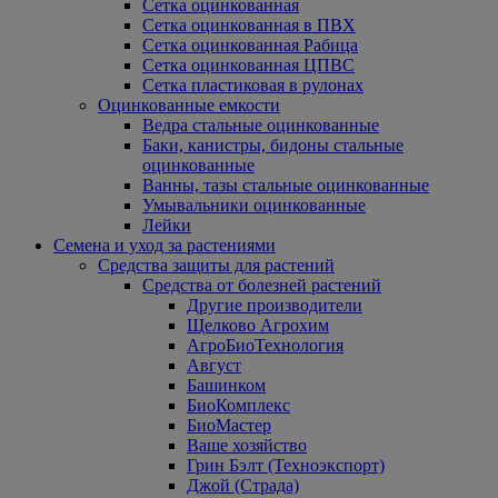
Сетка оцинкованная
Сетка оцинкованная в ПВХ
Сетка оцинкованная Рабица
Сетка оцинкованная ЦПВС
Сетка пластиковая в рулонах
Оцинкованные емкости
Ведра стальные оцинкованные
Баки, канистры, бидоны стальные
оцинкованные
Ванны, тазы стальные оцинкованные
Умывальники оцинкованные
Лейки
Семена и уход за растениями
Средства защиты для растений
Средства от болезней растений
Другие производители
Щелково Агрохим
АгроБиоТехнология
Август
Башинком
БиоКомплекс
БиоМастер
Ваше хозяйство
Грин Бэлт (Техноэкспорт)
Джой (Страда)