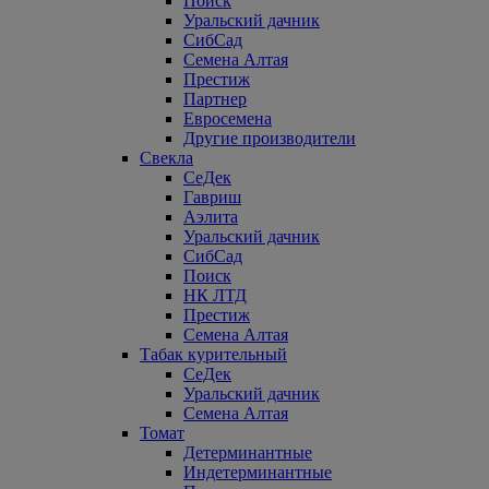
Поиск
Уральский дачник
СибСад
Семена Алтая
Престиж
Партнер
Евросемена
Другие производители
Свекла
СеДек
Гавриш
Аэлита
Уральский дачник
СибСад
Поиск
НК ЛТД
Престиж
Семена Алтая
Табак курительный
СеДек
Уральский дачник
Семена Алтая
Томат
Детерминантные
Индетерминантные