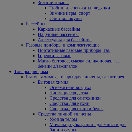
Зимние товары
Тюбинги, снегокаты, ледянки
Зимние игры, спорт
Сани-волокуши
Бассейны
Каркасные бассейны
Надувные бассейны
Аксессуары для бассейнов
Газовые приборы и комплектующие
Портативные газовые приборы, газ
Горелки газовые
Масло бытовое, смазка силиконовая, газ,
бензин д/зажигалок
Товары для дома
Бытовая химия, товары для гигиены, галантерея
Бытовая химия
Освежители воздуха
Чистящие средства
Средства для сантехники
Средства для кухни
Средства для стирки белья
Средства личной гигиены
Уход за телом
Мочалки, губки, принадлежности для
бани и сауны