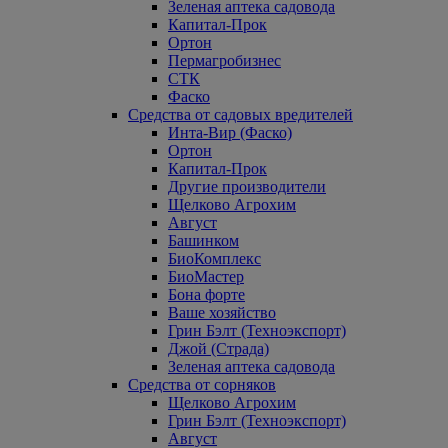
Зеленая аптека садовода
Капитал-Прок
Ортон
Пермагробизнес
СТК
Фаско
Средства от садовых вредителей
Инта-Вир (Фаско)
Ортон
Капитал-Прок
Другие производители
Щелково Агрохим
Август
Башинком
БиоКомплекс
БиоМастер
Бона форте
Ваше хозяйство
Грин Бэлт (Техноэкспорт)
Джой (Страда)
Зеленая аптека садовода
Средства от сорняков
Щелково Агрохим
Грин Бэлт (Техноэкспорт)
Август