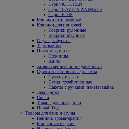
Серия KITCHEN
Серия LOVELY ANIMALS
Серия KIDS
Коврики интерьерные
Коврики для прихожей
Коврики рулонные
Коврики штучные
Стулья, табуреты
Термометры
Ножницы, шило
Ножницы
Шило
Хозяйственные принадлежности
Сумки хозяйственные, пакеты
Сумки-тележки
Сумки хозяйственные
Пакеты с ручками, пакеты майка
Декор дома
Свечи
Товары для праздника
Новый Год
Товары для бани и сауны
Веники, ароматерапия
Бондарные изделия
Интерьер для бани