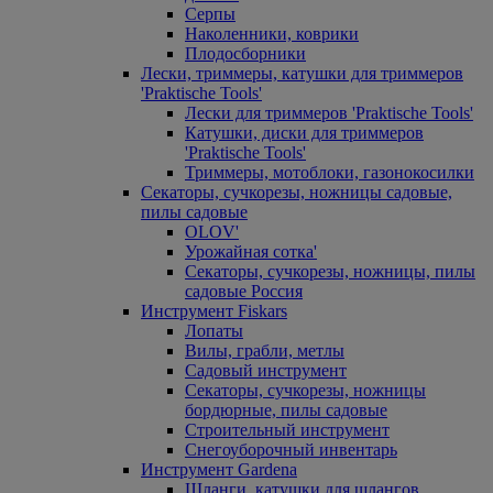
Серпы
Наколенники, коврики
Плодосборники
Лески, триммеры, катушки для триммеров
'Praktische Tools'
Лески для триммеров 'Praktische Tools'
Катушки, диски для триммеров
'Praktische Tools'
Триммеры, мотоблоки, газонокосилки
Секаторы, сучкорезы, ножницы садовые,
пилы садовые
OLOV'
Урожайная сотка'
Секаторы, сучкорезы, ножницы, пилы
садовые Россия
Инструмент Fiskars
Лопаты
Вилы, грабли, метлы
Садовый инструмент
Секаторы, сучкорезы, ножницы
бордюрные, пилы садовые
Строительный инструмент
Снегоуборочный инвентарь
Инструмент Gardena
Шланги, катушки для шлангов