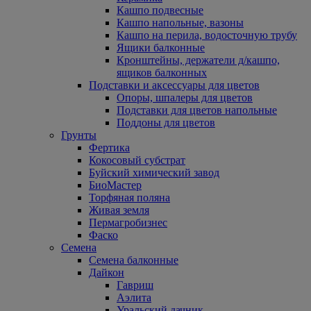
Кашпо подвесные
Кашпо напольные, вазоны
Кашпо на перила, водосточную трубу
Ящики балконные
Кронштейны, держатели д/кашпо,
ящиков балконных
Подставки и аксессуары для цветов
Опоры, шпалеры для цветов
Подставки для цветов напольные
Поддоны для цветов
Грунты
Фертика
Кокосовый субстрат
Буйский химический завод
БиоМастер
Торфяная поляна
Живая земля
Пермагробизнес
Фаско
Семена
Семена балконные
Дайкон
Гавриш
Аэлита
Уральский дачник