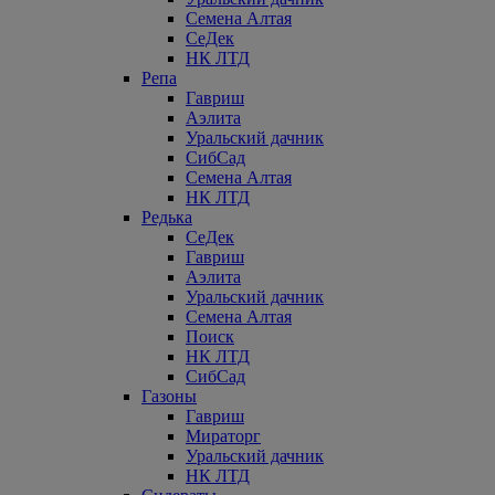
Семена Алтая
СеДек
НК ЛТД
Репа
Гавриш
Аэлита
Уральский дачник
СибСад
Семена Алтая
НК ЛТД
Редька
СеДек
Гавриш
Аэлита
Уральский дачник
Семена Алтая
Поиск
НК ЛТД
СибСад
Газоны
Гавриш
Мираторг
Уральский дачник
НК ЛТД