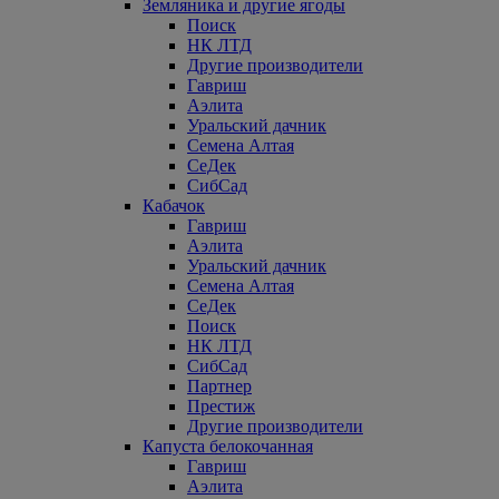
Земляника и другие ягоды
Поиск
НК ЛТД
Другие производители
Гавриш
Аэлита
Уральский дачник
Семена Алтая
СеДек
СибСад
Кабачок
Гавриш
Аэлита
Уральский дачник
Семена Алтая
СеДек
Поиск
НК ЛТД
СибСад
Партнер
Престиж
Другие производители
Капуста белокочанная
Гавриш
Аэлита