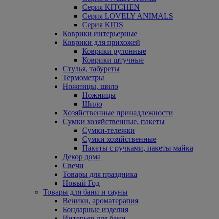
Серия KITCHEN
Серия LOVELY ANIMALS
Серия KIDS
Коврики интерьерные
Коврики для прихожей
Коврики рулонные
Коврики штучные
Стулья, табуреты
Термометры
Ножницы, шило
Ножницы
Шило
Хозяйственные принадлежности
Сумки хозяйственные, пакеты
Сумки-тележки
Сумки хозяйственные
Пакеты с ручками, пакеты майка
Декор дома
Свечи
Товары для праздника
Новый Год
Товары для бани и сауны
Веники, ароматерапия
Бондарные изделия
Интерьер для бани