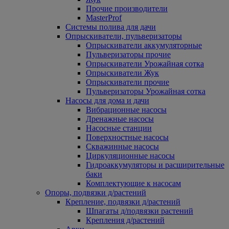
Прочие производители
MasterProf
Системы полива для дачи
Опрыскиватели, пульверизаторы
Опрыскиватели аккумуляторные
Пульверизаторы прочие
Опрыскиватели Урожайная сотка
Опрыскиватели Жук
Опрыскиватели прочие
Пульверизаторы Урожайная сотка
Насосы для дома и дачи
Вибрационные насосы
Дренажные насосы
Насосные станции
Поверхностные насосы
Скважинные насосы
Циркуляционные насосы
Гидроаккумуляторы и расширительные
баки
Комплектующие к насосам
Опоры, подвязки д/растений
Крепление, подвязки д/растений
Шпагаты д/подвязки растений
Крепления д/растений