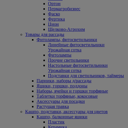
Ортон
Пермагробизнес
Фаско
Фертика
Цион
Щелково-Агрохим
Товары для рассады
Фитолампы, фитосветильники
Линейные фитосветильники
Урожайная сотка
Фитолампы
Прочие светильники
Настольные фитосветильники
Урожайная сотка
Подставки для светильников, таймеры
Парники, наборы д/рассады
Ящики, горшки, поддоны
Наборы, ячейки и горшки торфяные
Таблетки торфяные, кокосовые
Аксессуары для посадки
Растущая травка
Кашпо, подставки, аксессуары для цветов
Кашпо, балконные ящики
Пластик
Керамика