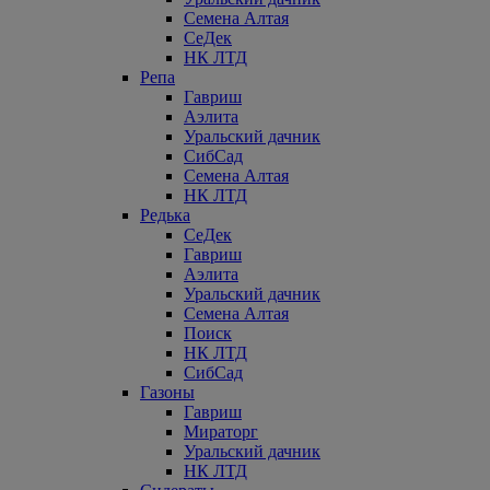
Семена Алтая
СеДек
НК ЛТД
Репа
Гавриш
Аэлита
Уральский дачник
СибСад
Семена Алтая
НК ЛТД
Редька
СеДек
Гавриш
Аэлита
Уральский дачник
Семена Алтая
Поиск
НК ЛТД
СибСад
Газоны
Гавриш
Мираторг
Уральский дачник
НК ЛТД