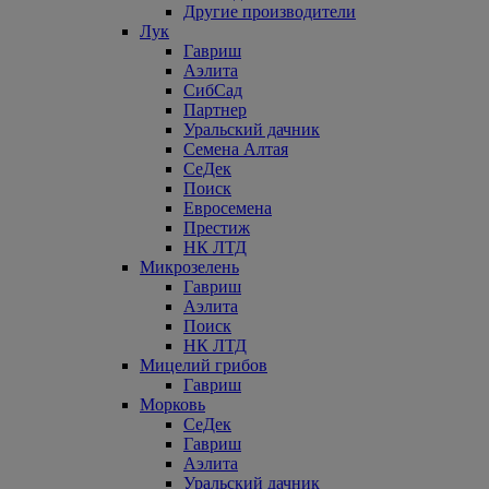
Другие производители
Лук
Гавриш
Аэлита
СибСад
Партнер
Уральский дачник
Семена Алтая
СеДек
Поиск
Евросемена
Престиж
НК ЛТД
Микрозелень
Гавриш
Аэлита
Поиск
НК ЛТД
Мицелий грибов
Гавриш
Морковь
СеДек
Гавриш
Аэлита
Уральский дачник