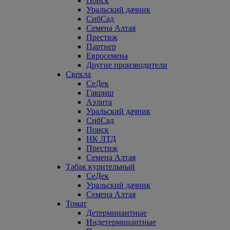
Поиск
Уральский дачник
СибСад
Семена Алтая
Престиж
Партнер
Евросемена
Другие производители
Свекла
СеДек
Гавриш
Аэлита
Уральский дачник
СибСад
Поиск
НК ЛТД
Престиж
Семена Алтая
Табак курительный
СеДек
Уральский дачник
Семена Алтая
Томат
Детерминантные
Индетерминантные