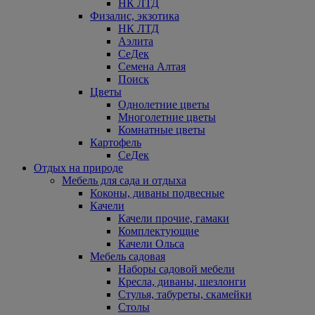
НК ЛТД
Физалис, экзотика
НК ЛТД
Аэлита
СеДек
Семена Алтая
Поиск
Цветы
Однолетние цветы
Многолетние цветы
Комнатные цветы
Картофель
СеДек
Отдых на природе
Мебель для сада и отдыха
Коконы, диваны подвесные
Качели
Качели прочие, гамаки
Комплектующие
Качели Ольса
Мебель садовая
Наборы садовой мебели
Кресла, диваны, шезлонги
Стулья, табуреты, скамейки
Столы