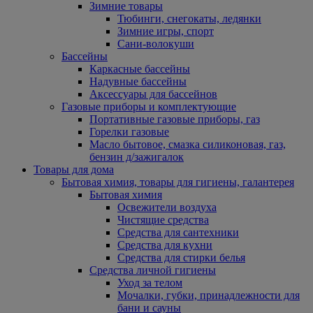
Зимние товары
Тюбинги, снегокаты, ледянки
Зимние игры, спорт
Сани-волокуши
Бассейны
Каркасные бассейны
Надувные бассейны
Аксессуары для бассейнов
Газовые приборы и комплектующие
Портативные газовые приборы, газ
Горелки газовые
Масло бытовое, смазка силиконовая, газ,
бензин д/зажигалок
Товары для дома
Бытовая химия, товары для гигиены, галантерея
Бытовая химия
Освежители воздуха
Чистящие средства
Средства для сантехники
Средства для кухни
Средства для стирки белья
Средства личной гигиены
Уход за телом
Мочалки, губки, принадлежности для
бани и сауны