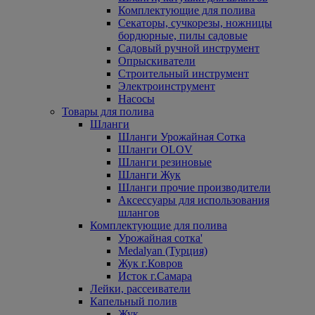
Комплектующие для полива
Секаторы, сучкорезы, ножницы
бордюрные, пилы садовые
Садовый ручной инструмент
Опрыскиватели
Строительный инструмент
Электроинструмент
Насосы
Товары для полива
Шланги
Шланги Урожайная Сотка
Шланги OLOV
Шланги резиновые
Шланги Жук
Шланги прочие производители
Аксессуары для использования
шлангов
Комплектующие для полива
Урожайная сотка'
Medalyan (Турция)
Жук г.Ковров
Исток г.Самара
Лейки, рассеиватели
Капельный полив
Жук