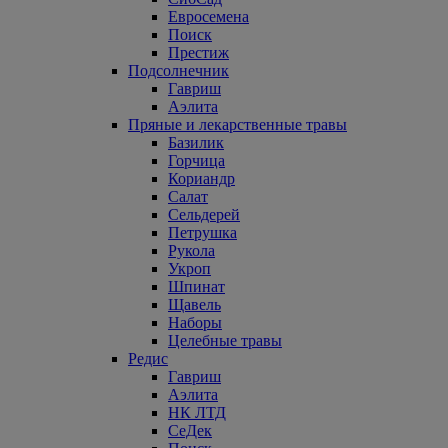
Евросемена
Поиск
Престиж
Подсолнечник
Гавриш
Аэлита
Пряные и лекарственные травы
Базилик
Горчица
Кориандр
Салат
Сельдерей
Петрушка
Рукола
Укроп
Шпинат
Щавель
Наборы
Целебные травы
Редис
Гавриш
Аэлита
НК ЛТД
СеДек