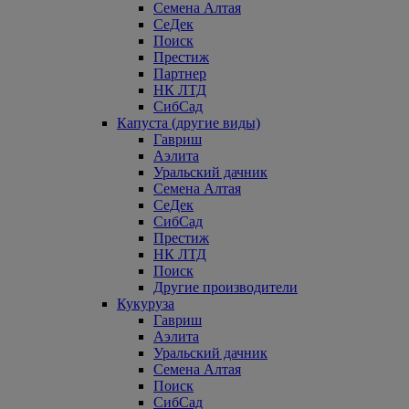
Семена Алтая
СеДек
Поиск
Престиж
Партнер
НК ЛТД
СибСад
Капуста (другие виды)
Гавриш
Аэлита
Уральский дачник
Семена Алтая
СеДек
СибСад
Престиж
НК ЛТД
Поиск
Другие производители
Кукуруза
Гавриш
Аэлита
Уральский дачник
Семена Алтая
Поиск
СибСад