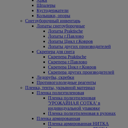
Арки
Шпалеры
Кустодержатели
Колышки, опоры
Снегоуборочный инвентарь
Лопаты снегоуборочные
Лопаты Praktische
Лопаты г.Павлово
Лопаты Цикл г.Ковров
Лопаты других производителей
Скрепера для снега
Скрепера Praktische
Скрепера г.Павлово
Скрепера Цикл г.Ковров
Скрепера других производителей
Ледорубы, скребки
Противогололедные реагенты
Пленка, тенты, укрывной материал
Пленка полиэтиленовая
Пленка полиэтиленовая
'УРОЖАЙНАЯ СОТКА' в
индивидуальной упаковке
Пленка полиэтиленовая в рулонах
Пленка армированная
Пленка армированная НИТКА