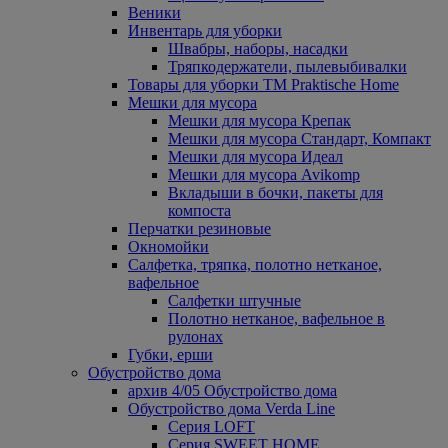
Веники
Инвентарь для уборки
Швабры, наборы, насадки
Тряпкодержатели, пылевыбивалки
Товары для уборки ТМ Praktische Home
Мешки для мусора
Мешки для мусора Крепак
Мешки для мусора Стандарт, Компакт
Мешки для мусора Идеал
Мешки для мусора Avikomp
Вкладыши в бочки, пакеты для
компоста
Перчатки резиновые
Окномойки
Салфетка, тряпка, полотно нетканое,
вафельное
Салфетки штучные
Полотно нетканое, вафельное в
рулонах
Губки, ерши
Обустройство дома
архив 4/05 Обустройство дома
Обустройство дома Verda Line
Серия LOFT
Серия SWEET HOME