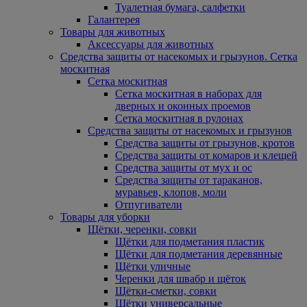
Туалетная бумага, салфетки
Галантерея
Товары для животных
Аксессуары для животных
Средства защиты от насекомых и грызунов. Сетка
москитная
Сетка москитная
Сетка москитная в наборах для
дверных и оконных проемов
Сетка москитная в рулонах
Средства защиты от насекомых и грызунов
Средства защиты от грызунов, кротов
Средства защиты от комаров и клещей
Средства защиты от мух и ос
Средства защиты от тараканов,
муравьев, клопов, моли
Отпугиватели
Товары для уборки
Щётки, черенки, совки
Щётки для подметания пластик
Щётки для подметания деревянные
Щётки уличные
Черенки для швабр и щёток
Щётки-сметки, совки
Щётки универсальные