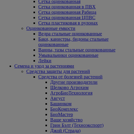
Сетка оцинкованная
Сетка оцинкованная в ПВХ
Сетка оцинкованная Рабица
Сетка оцинкованная ЦПВС
Сетка пластиковая в рулонах
Оцинкованные емкости
Ведра стальные оцинкованные
Баки, канистры, бидоны стальные
оцинкованные
Ванны, тазы стальные оцинкованные
Умывальники оцинкованные
Лейки
Семена и уход за растениями
Средства защиты для растений
Средства от болезней растений
Другие производители
Щелково Агрохим
АгроБиоТехнология
Август
Башинком
БиоКомплекс
БиоМастер
Ваше хозяйство
Грин Бэлт (Техноэкспорт)
Джой (Страда)