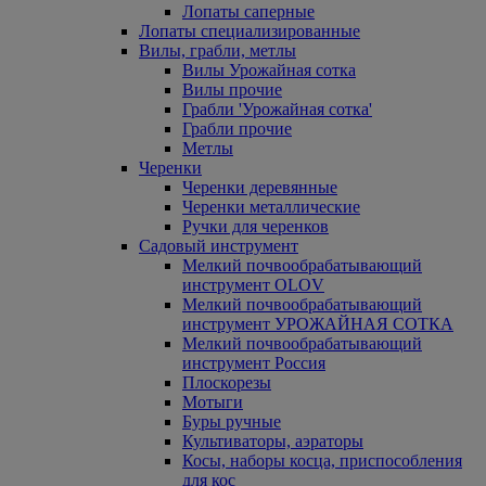
Лопаты саперные
Лопаты специализированные
Вилы, грабли, метлы
Вилы Урожайная сотка
Вилы прочие
Грабли 'Урожайная сотка'
Грабли прочие
Метлы
Черенки
Черенки деревянные
Черенки металлические
Ручки для черенков
Садовый инструмент
Мелкий почвообрабатывающий
инструмент OLOV
Мелкий почвообрабатывающий
инструмент УРОЖАЙНАЯ СОТКА
Мелкий почвообрабатывающий
инструмент Россия
Плоскорезы
Мотыги
Буры ручные
Культиваторы, аэраторы
Косы, наборы косца, приспособления
для кос