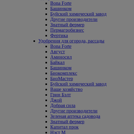
Bona Forte
Башинком
Буйский химический завод
Другие производители
Знатный фермер
Пермагробизнес
Фертика
Удобрения для огорода, рассады
Bona Forte
Август
Аминосил
Байкал
Башинком
Биокомплекс
БиоМастер
Буйский химический завод
Ваше хозяйство
Грин Бэлт
Джой
Добрая сила
Другие производители
Зеленая аптека садовода
Знатный фермер
Капитал прок
Нэст М