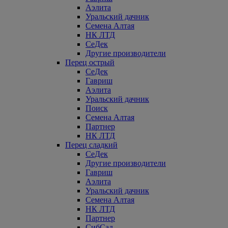
Аэлита
Уральский дачник
Семена Алтая
НК ЛТД
СеДек
Другие производители
Перец острый
СеДек
Гавриш
Аэлита
Уральский дачник
Поиск
Семена Алтая
Партнер
НК ЛТД
Перец сладкий
СеДек
Другие производители
Гавриш
Аэлита
Уральский дачник
Семена Алтая
НК ЛТД
Партнер
СибСад