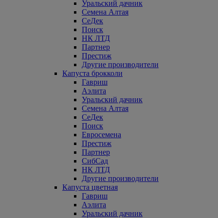
Уральский дачник
Семена Алтая
СеДек
Поиск
НК ЛТД
Партнер
Престиж
Другие производители
Капуста брокколи
Гавриш
Аэлита
Уральский дачник
Семена Алтая
СеДек
Поиск
Евросемена
Престиж
Партнер
СибСад
НК ЛТД
Другие производители
Капуста цветная
Гавриш
Аэлита
Уральский дачник