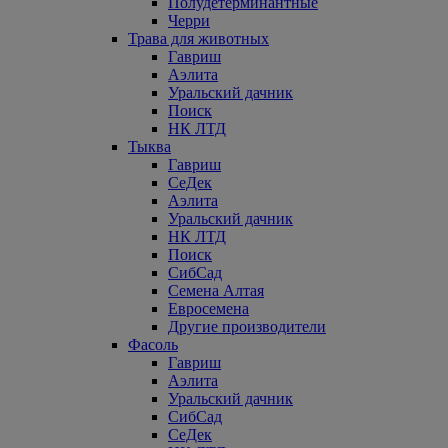
Полудетерминантные
Черри
Трава для животных
Гавриш
Аэлита
Уральский дачник
Поиск
НК ЛТД
Тыква
Гавриш
СеДек
Аэлита
Уральский дачник
НК ЛТД
Поиск
СибСад
Семена Алтая
Евросемена
Другие производители
Фасоль
Гавриш
Аэлита
Уральский дачник
СибСад
СеДек