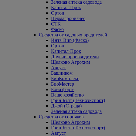
Зеленая аптека садовода
Капитал-Прок
Ортон
Пермагробизнес
СТК
Фаско
Средства от садовых вредителей
Инта-Вир (Фаско)
Ортон
Капитал-Прок
Другие производители
Щелково Агрохим
Август
Башинком
БиоКомплекс
БиоМастер
Бона форте
Ваше хозяйство
Грин Бэлт (Техноэкспорт)
Джой (Страда)
Зеленая аптека садовода
Средства от сорняков
Щелково Агрохим
Грин Бэлт (Техноэкспорт)
Август