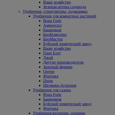
Ваше хозяйство
Зеленая аптека садовода
Удобрения, стимуляторы, подкормки
Удобрения для комнатных растений
Bona Forte
Аминосил
Башинком
БиоКомплекс
БиоМастер
Буйский химический завод
Ваше хозяйство
Грин Бэлт
Джой
Другие производители
Знатный фермер
Ортон
Фертика
Цион
Щелково-Агрохим
Удобрения для газона
Bona Forte
Башинком
Буйский химический завод
Фертика
Удобрения весенние, осенние