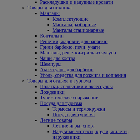
Раскладушки и надувные кровати
Товары для пикника
Мангалы
Комплектующие
Мангалы разборные
Мангалы стационарные
Коптильни
Решетки, жаровни для барбекю
Грили барбекю, печи, учаги
Мангалы, решетки-гриль из чугуна
Чаши для костра
Шампуры
Аксессуары для барбекю
Уголь, средства для розжига и копчения
Товары для отдыха и туризма
Палатки, спальники и аксессуары
Дождевики
Туристическое снаряжение
Посуда для туризма
Термосы и термокружки
Посуда для туризма
Летние товары
Летние игры, спорт
Надувные матрасы, круги, жилеты,
нарукавники