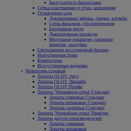
Биотуалеты и биосоставы
Сетка пластиковая от птиц, шпалерная
Ограждение сада
Декоративные заборы, грядки, клумбы
Сетка фасадная, для притенения
Бордюрная лента
Декоративные изгороди
Модульное покрытие, газонные
решетки, опалубка
Светильники на солнечной батарее
Искуственная трава
Компостеры
Искусственные водоемы
Инвентарь садовый
Лопаты OLOV Эрго
Лопаты OLOV Эколайн
Лопаты OLOV Профи
Лопаты 'Урожайная сотка' Стандарт
Лопаты совковые Стандарт
Лопаты штыковые Стандарт
Лопаты саперные Стандарт
Лопаты 'Урожайная сотка' Практик
Лопаты других производителей
Лопаты совковые
Лопаты штыковые