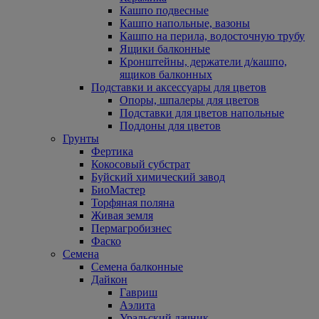
Кашпо подвесные
Кашпо напольные, вазоны
Кашпо на перила, водосточную трубу
Ящики балконные
Кронштейны, держатели д/кашпо,
ящиков балконных
Подставки и аксессуары для цветов
Опоры, шпалеры для цветов
Подставки для цветов напольные
Поддоны для цветов
Грунты
Фертика
Кокосовый субстрат
Буйский химический завод
БиоМастер
Торфяная поляна
Живая земля
Пермагробизнес
Фаско
Семена
Семена балконные
Дайкон
Гавриш
Аэлита
Уральский дачник