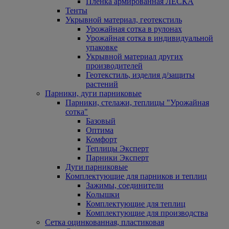
Пленка армированная ЛЕСКА
Тенты
Укрывной материал, геотекстиль
Урожайная сотка в рулонах
Урожайная сотка в индивидуальной
упаковке
Укрывной материал других
производителей
Геотекстиль, изделия д/защиты
растений
Парники, дуги парниковые
Парники, стелажи, теплицы "Урожайная
сотка"
Базовый
Оптима
Комфорт
Теплицы Эксперт
Парники Эксперт
Дуги парниковые
Комплектующие для парников и теплиц
Зажимы, соединители
Колышки
Комплектующие для теплиц
Комплектующие для производства
Сетка оцинкованная, пластиковая