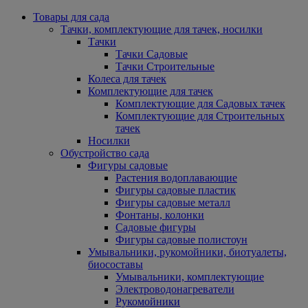
Товары для сада
Тачки, комплектующие для тачек, носилки
Тачки
Тачки Садовые
Тачки Строительные
Колеса для тачек
Комплектующие для тачек
Комплектующие для Садовых тачек
Комплектующие для Строительных
тачек
Носилки
Обустройство сада
Фигуры садовые
Растения водоплавающие
Фигуры садовые пластик
Фигуры садовые металл
Фонтаны, колонки
Садовые фигуры
Фигуры садовые полистоун
Умывальники, рукомойники, биотуалеты,
биосоставы
Умывальники, комплектующие
Электроводонагреватели
Рукомойники