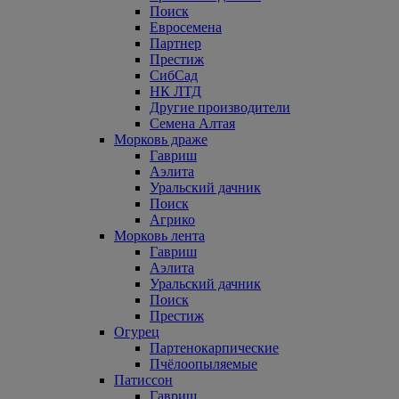
Поиск
Евросемена
Партнер
Престиж
СибСад
НК ЛТД
Другие производители
Семена Алтая
Морковь драже
Гавриш
Аэлита
Уральский дачник
Поиск
Агрико
Морковь лента
Гавриш
Аэлита
Уральский дачник
Поиск
Престиж
Огурец
Партенокарпические
Пчёлоопыляемые
Патиссон
Гавриш