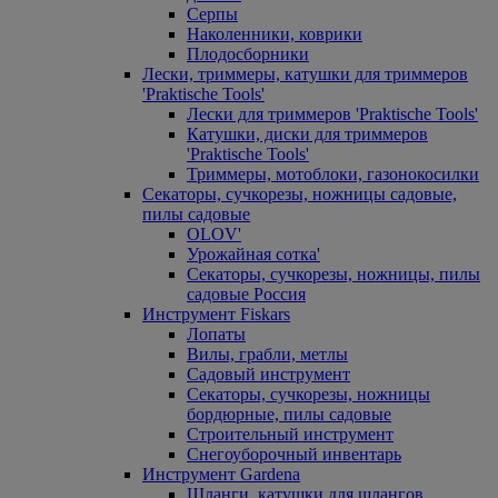
Серпы
Наколенники, коврики
Плодосборники
Лески, триммеры, катушки для триммеров
'Praktische Tools'
Лески для триммеров 'Praktische Tools'
Катушки, диски для триммеров
'Praktische Tools'
Триммеры, мотоблоки, газонокосилки
Секаторы, сучкорезы, ножницы садовые,
пилы садовые
OLOV'
Урожайная сотка'
Секаторы, сучкорезы, ножницы, пилы
садовые Россия
Инструмент Fiskars
Лопаты
Вилы, грабли, метлы
Садовый инструмент
Секаторы, сучкорезы, ножницы
бордюрные, пилы садовые
Строительный инструмент
Снегоуборочный инвентарь
Инструмент Gardena
Шланги, катушки для шлангов