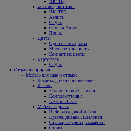
НК ЛТД
Физалис, экзотика
НК ЛТД
Аэлита
СеДек
Семена Алтая
Поиск
Цветы
Однолетние цветы
Многолетние цветы
Комнатные цветы
Картофель
СеДек
Отдых на природе
Мебель для сада и отдыха
Коконы, диваны подвесные
Качели
Качели прочие, гамаки
Комплектующие
Качели Ольса
Мебель садовая
Наборы садовой мебели
Кресла, диваны, шезлонги
Стулья, табуреты, скамейки
Столы