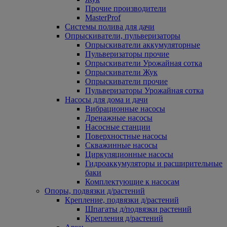
Прочие производители
MasterProf
Системы полива для дачи
Опрыскиватели, пульверизаторы
Опрыскиватели аккумуляторные
Пульверизаторы прочие
Опрыскиватели Урожайная сотка
Опрыскиватели Жук
Опрыскиватели прочие
Пульверизаторы Урожайная сотка
Насосы для дома и дачи
Вибрационные насосы
Дренажные насосы
Насосные станции
Поверхностные насосы
Скважинные насосы
Циркуляционные насосы
Гидроаккумуляторы и расширительные
баки
Комплектующие к насосам
Опоры, подвязки д/растений
Крепление, подвязки д/растений
Шпагаты д/подвязки растений
Крепления д/растений