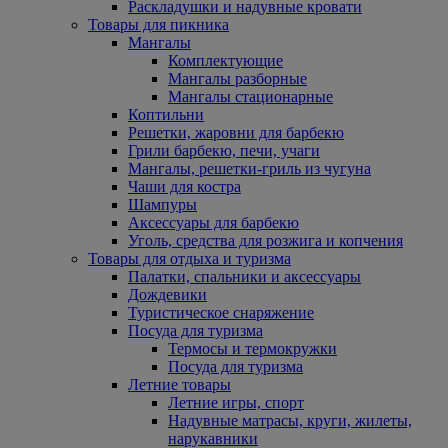
Раскладушки и надувные кровати
Товары для пикника
Мангалы
Комплектующие
Мангалы разборные
Мангалы стационарные
Коптильни
Решетки, жаровни для барбекю
Грили барбекю, печи, учаги
Мангалы, решетки-гриль из чугуна
Чаши для костра
Шампуры
Аксессуары для барбекю
Уголь, средства для розжига и копчения
Товары для отдыха и туризма
Палатки, спальники и аксессуары
Дождевики
Туристическое снаряжение
Посуда для туризма
Термосы и термокружки
Посуда для туризма
Летние товары
Летние игры, спорт
Надувные матрасы, круги, жилеты,
нарукавники