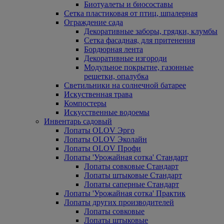
Биотуалеты и биосоставы
Сетка пластиковая от птиц, шпалерная
Ограждение сада
Декоративные заборы, грядки, клумбы
Сетка фасадная, для притенения
Бордюрная лента
Декоративные изгороди
Модульное покрытие, газонные
решетки, опалубка
Светильники на солнечной батарее
Искуственная трава
Компостеры
Искусственные водоемы
Инвентарь садовый
Лопаты OLOV Эрго
Лопаты OLOV Эколайн
Лопаты OLOV Профи
Лопаты 'Урожайная сотка' Стандарт
Лопаты совковые Стандарт
Лопаты штыковые Стандарт
Лопаты саперные Стандарт
Лопаты 'Урожайная сотка' Практик
Лопаты других производителей
Лопаты совковые
Лопаты штыковые