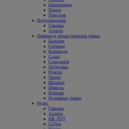
Евросемена
Поиск
Престиж
Подсолнечник
Гавриш
Аэлита
Пряные и лекарственные травы
Базилик
Горчица
Кориандр
Салат
Сельдерей
Петрушка
Рукола
Укроп
Шпинат
Щавель
Наборы
Целебные травы
Редис
Гавриш
Аэлита
НК ЛТД
СеДек