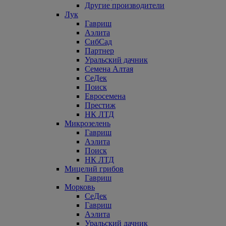
Другие производители
Лук
Гавриш
Аэлита
СибСад
Партнер
Уральский дачник
Семена Алтая
СеДек
Поиск
Евросемена
Престиж
НК ЛТД
Микрозелень
Гавриш
Аэлита
Поиск
НК ЛТД
Мицелий грибов
Гавриш
Морковь
СеДек
Гавриш
Аэлита
Уральский дачник