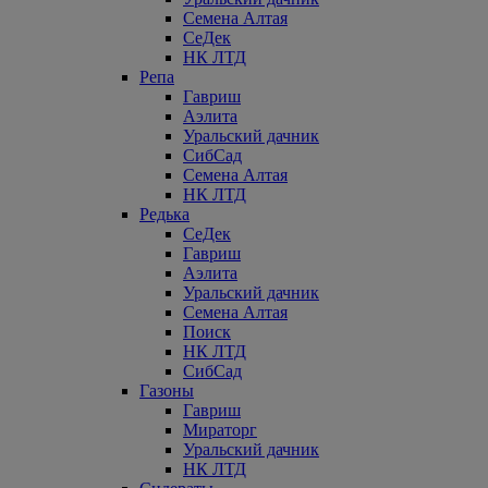
Семена Алтая
СеДек
НК ЛТД
Репа
Гавриш
Аэлита
Уральский дачник
СибСад
Семена Алтая
НК ЛТД
Редька
СеДек
Гавриш
Аэлита
Уральский дачник
Семена Алтая
Поиск
НК ЛТД
СибСад
Газоны
Гавриш
Мираторг
Уральский дачник
НК ЛТД