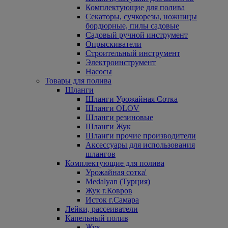
Комплектующие для полива
Секаторы, сучкорезы, ножницы
бордюрные, пилы садовые
Садовый ручной инструмент
Опрыскиватели
Строительный инструмент
Электроинструмент
Насосы
Товары для полива
Шланги
Шланги Урожайная Сотка
Шланги OLOV
Шланги резиновые
Шланги Жук
Шланги прочие производители
Аксессуары для использования
шлангов
Комплектующие для полива
Урожайная сотка'
Medalyan (Турция)
Жук г.Ковров
Исток г.Самара
Лейки, рассеиватели
Капельный полив
Жук