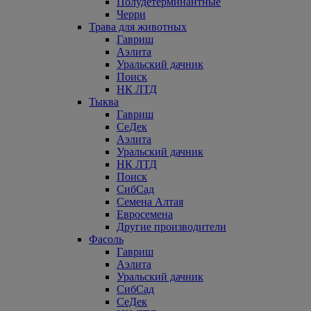
Полудетерминантные
Черри
Трава для животных
Гавриш
Аэлита
Уральский дачник
Поиск
НК ЛТД
Тыква
Гавриш
СеДек
Аэлита
Уральский дачник
НК ЛТД
Поиск
СибСад
Семена Алтая
Евросемена
Другие производители
Фасоль
Гавриш
Аэлита
Уральский дачник
СибСад
СеДек