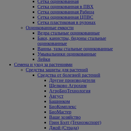
Сетка оцинкованная
Сетка оцинкованная в ПВХ
Сетка оцинкованная Рабица
Сетка оцинкованная ЦПВС
Сетка пластиковая в рулонах
Оцинкованные емкости
Ведра стальные оцинкованные
Баки, канистры, бидоны стальные
оцинкованные
Ванны, тазы стальные оцинкованные
Умывальники оцинкованные
Лейки
Семена и уход за растениями
Средства защиты для растений
Средства от болезней растений
Другие производители
Щелково Агрохим
АгроБиоТехнология
Август
Башинком
БиоКомплекс
БиоМастер
Ваше хозяйство
Грин Бэлт (Техноэкспорт)
Джой (Страда)