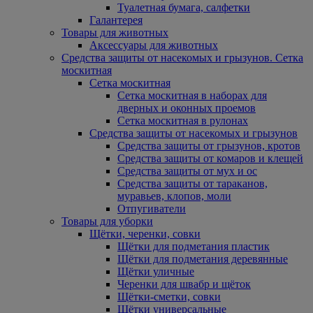
Туалетная бумага, салфетки
Галантерея
Товары для животных
Аксессуары для животных
Средства защиты от насекомых и грызунов. Сетка
москитная
Сетка москитная
Сетка москитная в наборах для
дверных и оконных проемов
Сетка москитная в рулонах
Средства защиты от насекомых и грызунов
Средства защиты от грызунов, кротов
Средства защиты от комаров и клещей
Средства защиты от мух и ос
Средства защиты от тараканов,
муравьев, клопов, моли
Отпугиватели
Товары для уборки
Щётки, черенки, совки
Щётки для подметания пластик
Щётки для подметания деревянные
Щётки уличные
Черенки для швабр и щёток
Щётки-сметки, совки
Щётки универсальные