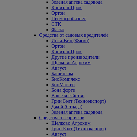
Зеленая аптека садовода
Капитал-Прок
Ортон
Пермагробизнес
СТК
Фаско
Средства от садовых вредителей
Инта-Вир (Фаско)
Ортон
Капитал-Прок
Другие производители
Щелково Агрохим
Август
Башинком
БиоКомплекс
БиоМастер
Бона форте
Ваше хозяйство
Грин Бэлт (Техноэкспорт)
Джой (Страда)
Зеленая аптека садовода
Средства от сорняков
Щелково Агрохим
Грин Бэлт (Техноэкспорт)
Август