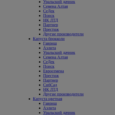
Уральский дачник
Семена Алтая
СеДек
Поиск
НК ЛТД
Партнер
Престиж
Другие производители
Капуста брокколи
Гавриш
Аэлита
Уральский дачник
Семена Алтая
СеДек
Поиск
Евросемена
Престиж
Партнер
СибСад
НК ЛТД
Другие производители
Капуста цветная
Гавриш
Аэлита
Уральский дачник