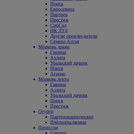
Поиск
Евросемена
Партнер
Престиж
СибСад
НК ЛТД
Другие производители
Семена Алтая
Морковь драже
Гавриш
Аэлита
Уральский дачник
Поиск
Агрико
Морковь лента
Гавриш
Аэлита
Уральский дачник
Поиск
Престиж
Огурец
Партенокарпические
Пчёлоопыляемые
Патиссон
Гавриш