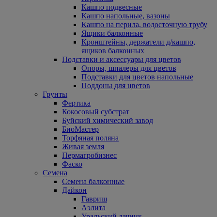
Кашпо подвесные
Кашпо напольные, вазоны
Кашпо на перила, водосточную трубу
Ящики балконные
Кронштейны, держатели д/кашпо,
ящиков балконных
Подставки и аксессуары для цветов
Опоры, шпалеры для цветов
Подставки для цветов напольные
Поддоны для цветов
Грунты
Фертика
Кокосовый субстрат
Буйский химический завод
БиоМастер
Торфяная поляна
Живая земля
Пермагробизнес
Фаско
Семена
Семена балконные
Дайкон
Гавриш
Аэлита
Уральский дачник