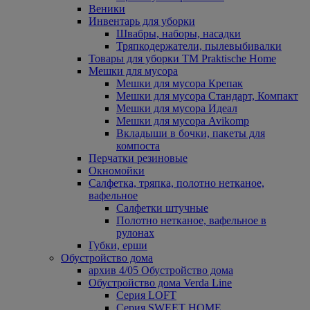
Веники
Инвентарь для уборки
Швабры, наборы, насадки
Тряпкодержатели, пылевыбивалки
Товары для уборки ТМ Praktische Home
Мешки для мусора
Мешки для мусора Крепак
Мешки для мусора Стандарт, Компакт
Мешки для мусора Идеал
Мешки для мусора Avikomp
Вкладыши в бочки, пакеты для
компоста
Перчатки резиновые
Окномойки
Салфетка, тряпка, полотно нетканое,
вафельное
Салфетки штучные
Полотно нетканое, вафельное в
рулонах
Губки, ерши
Обустройство дома
архив 4/05 Обустройство дома
Обустройство дома Verda Line
Серия LOFT
Серия SWEET HOME