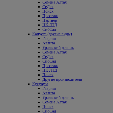
Семена Алтая
СеДек
Поиск
Престиж
Партнер
НК ЛТД
СибСад
Капуста (другие виды)
Гавриш
Аэлита
Уральский дачник
Семена Алтая
СеДек
СибСад
Престиж
НК ЛТД
Поиск
Другие производители
Кукуруза
Гавриш
Аэлита
Уральский дачник
Семена Алтая
Поиск
СибСад