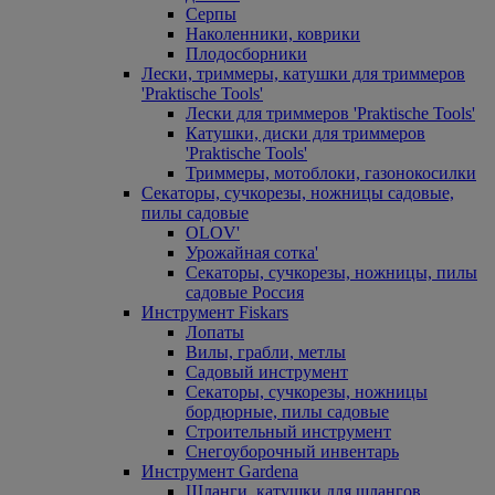
Серпы
Наколенники, коврики
Плодосборники
Лески, триммеры, катушки для триммеров
'Praktische Tools'
Лески для триммеров 'Praktische Tools'
Катушки, диски для триммеров
'Praktische Tools'
Триммеры, мотоблоки, газонокосилки
Секаторы, сучкорезы, ножницы садовые,
пилы садовые
OLOV'
Урожайная сотка'
Секаторы, сучкорезы, ножницы, пилы
садовые Россия
Инструмент Fiskars
Лопаты
Вилы, грабли, метлы
Садовый инструмент
Секаторы, сучкорезы, ножницы
бордюрные, пилы садовые
Строительный инструмент
Снегоуборочный инвентарь
Инструмент Gardena
Шланги, катушки для шлангов