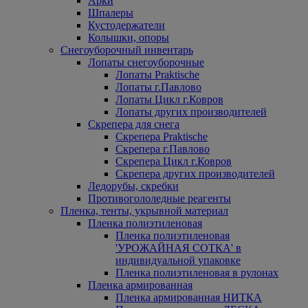
Арки
Шпалеры
Кустодержатели
Колышки, опоры
Снегоуборочный инвентарь
Лопаты снегоуборочные
Лопаты Praktische
Лопаты г.Павлово
Лопаты Цикл г.Ковров
Лопаты других производителей
Скрепера для снега
Скрепера Praktische
Скрепера г.Павлово
Скрепера Цикл г.Ковров
Скрепера других производителей
Ледорубы, скребки
Противогололедные реагенты
Пленка, тенты, укрывной материал
Пленка полиэтиленовая
Пленка полиэтиленовая
'УРОЖАЙНАЯ СОТКА' в
индивидуальной упаковке
Пленка полиэтиленовая в рулонах
Пленка армированная
Пленка армированная НИТКА