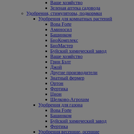
Ваше хозяйство
Зеленая аптека садовода
Удобрения, стимуляторы, подкормки
Удобрения для комнатных растений
Bona Forte
Аминосил
Башинком
БиоКомплекс
БиоМастер
Буйский химический завод
Ваше хозяйство
Грин Бэлт
Джой
Другие производители
Знатный фермер
Ортон
Фертика
Цион
Щелково-Агрохим
Удобрения для газона
Bona Forte
Башинком
Буйский химический завод
Фертика
Удобрения весенние, осенние