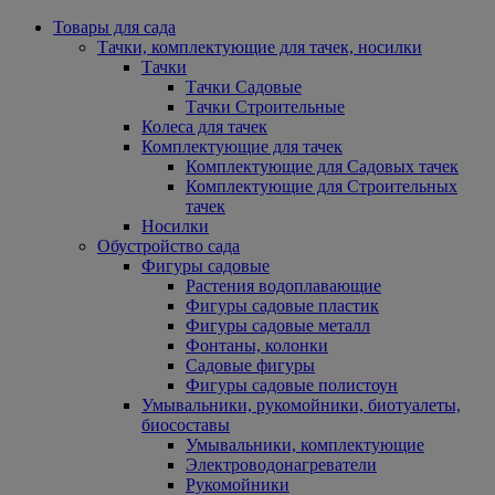
Товары для сада
Тачки, комплектующие для тачек, носилки
Тачки
Тачки Садовые
Тачки Строительные
Колеса для тачек
Комплектующие для тачек
Комплектующие для Садовых тачек
Комплектующие для Строительных
тачек
Носилки
Обустройство сада
Фигуры садовые
Растения водоплавающие
Фигуры садовые пластик
Фигуры садовые металл
Фонтаны, колонки
Садовые фигуры
Фигуры садовые полистоун
Умывальники, рукомойники, биотуалеты,
биосоставы
Умывальники, комплектующие
Электроводонагреватели
Рукомойники