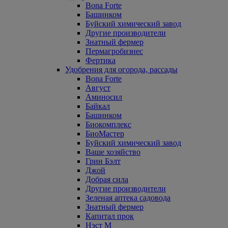
Bona Forte
Башинком
Буйский химический завод
Другие производители
Знатный фермер
Пермагробизнес
Фертика
Удобрения для огорода, рассады
Bona Forte
Август
Аминосил
Байкал
Башинком
Биокомплекс
БиоМастер
Буйский химический завод
Ваше хозяйство
Грин Бэлт
Джой
Добрая сила
Другие производители
Зеленая аптека садовода
Знатный фермер
Капитал прок
Нэст М