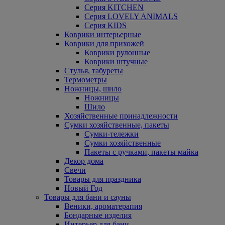
Серия KITCHEN
Серия LOVELY ANIMALS
Серия KIDS
Коврики интерьерные
Коврики для прихожей
Коврики рулонные
Коврики штучные
Стулья, табуреты
Термометры
Ножницы, шило
Ножницы
Шило
Хозяйственные принадлежности
Сумки хозяйственные, пакеты
Сумки-тележки
Сумки хозяйственные
Пакеты с ручками, пакеты майка
Декор дома
Свечи
Товары для праздника
Новый Год
Товары для бани и сауны
Веники, ароматерапия
Бондарные изделия
Интерьер для бани