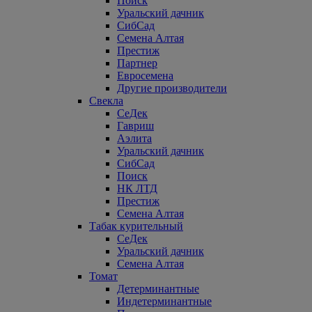
Поиск
Уральский дачник
СибСад
Семена Алтая
Престиж
Партнер
Евросемена
Другие производители
Свекла
СеДек
Гавриш
Аэлита
Уральский дачник
СибСад
Поиск
НК ЛТД
Престиж
Семена Алтая
Табак курительный
СеДек
Уральский дачник
Семена Алтая
Томат
Детерминантные
Индетерминантные