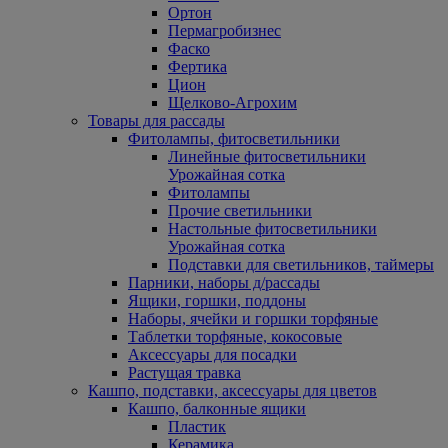
Ортон
Пермагробизнес
Фаско
Фертика
Цион
Щелково-Агрохим
Товары для рассады
Фитолампы, фитосветильники
Линейные фитосветильники
Урожайная сотка
Фитолампы
Прочие светильники
Настольные фитосветильники
Урожайная сотка
Подставки для светильников, таймеры
Парники, наборы д/рассады
Ящики, горшки, поддоны
Наборы, ячейки и горшки торфяные
Таблетки торфяные, кокосовые
Аксессуары для посадки
Растущая травка
Кашпо, подставки, аксессуары для цветов
Кашпо, балконные ящики
Пластик
Керамика