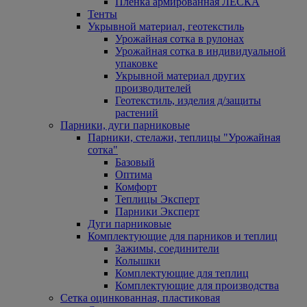
Пленка армированная ЛЕСКА
Тенты
Укрывной материал, геотекстиль
Урожайная сотка в рулонах
Урожайная сотка в индивидуальной
упаковке
Укрывной материал других
производителей
Геотекстиль, изделия д/защиты
растений
Парники, дуги парниковые
Парники, стелажи, теплицы "Урожайная
сотка"
Базовый
Оптима
Комфорт
Теплицы Эксперт
Парники Эксперт
Дуги парниковые
Комплектующие для парников и теплиц
Зажимы, соединители
Колышки
Комплектующие для теплиц
Комплектующие для производства
Сетка оцинкованная, пластиковая