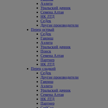
Аэлита
Уральский дачник
Семена Алтая
НК ЛТД
СеДек
Другие производители
Перец острый
СеДек
Гавриш
Аэлита
Уральский дачник
Поиск
Семена Алтая
Партнер
НК ЛТД
Перец сладкий
СеДек
Другие производители
Гавриш
Аэлита
Уральский дачник
Семена Алтая
НК ЛТД
Партнер
СибСад