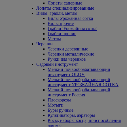
Лопаты саперные
Лопаты специализированные
Вилы, грабли, метлы
Вилы Урожайная сотка
Вилы прочие
Грабли 'Урожайная сотка'
Грабли прочие
Метлы
Черенки
Черенки деревянные
Черенки металлические
Ручки для черенков
Садовый инструмент
Мелкий почвообрабатывающий
инструмент OLOV
Мелкий почвообрабатывающий
инструмент УРОЖАЙНАЯ СОТКА
Мелкий почвообрабатывающий
инструмент Россия
Плоскорезы
Мотыги
Буры ручные
Культиваторы, аэраторы
Косы, наборы косца, приспособления
для кос