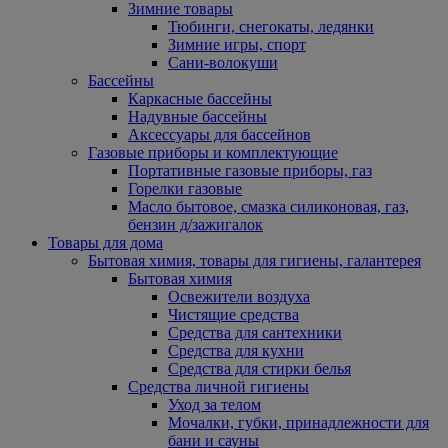
Зимние товары
Тюбинги, снегокаты, ледянки
Зимние игры, спорт
Сани-волокуши
Бассейны
Каркасные бассейны
Надувные бассейны
Аксессуары для бассейнов
Газовые приборы и комплектующие
Портативные газовые приборы, газ
Горелки газовые
Масло бытовое, смазка силиконовая, газ,
бензин д/зажигалок
Товары для дома
Бытовая химия, товары для гигиены, галантерея
Бытовая химия
Освежители воздуха
Чистящие средства
Средства для сантехники
Средства для кухни
Средства для стирки белья
Средства личной гигиены
Уход за телом
Мочалки, губки, принадлежности для
бани и сауны