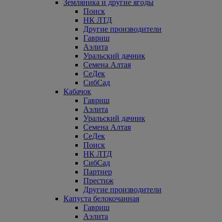
Земляника и другие ягоды
Поиск
НК ЛТД
Другие производители
Гавриш
Аэлита
Уральский дачник
Семена Алтая
СеДек
СибСад
Кабачок
Гавриш
Аэлита
Уральский дачник
Семена Алтая
СеДек
Поиск
НК ЛТД
СибСад
Партнер
Престиж
Другие производители
Капуста белокочанная
Гавриш
Аэлита