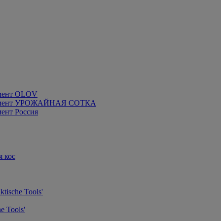
мент OLOV
румент УРОЖАЙНАЯ СОТКА
ент Россия
я кос
tische Tools'
e Tools'