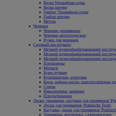
Вилы Урожайная сотка
Вилы прочие
Грабли 'Урожайная сотка'
Грабли прочие
Метлы
Черенки
Черенки деревянные
Черенки металлические
Ручки для черенков
Садовый инструмент
Мелкий почвообрабатывающий инстру
Мелкий почвообрабатывающий инст
Мелкий почвообрабатывающий инструм
Плоскорезы
Мотыги
Буры ручные
Культиваторы, аэраторы
Косы, наборы косца, приспособления дл
Серпы
Наколенники, коврики
Плодосборники
Лески, триммеры, катушки для триммеров 'Prak
Лески для триммеров 'Praktische Tools'
Катушки, диски для триммеров 'Praktisch
Триммеры, мотоблоки, газонокосилки