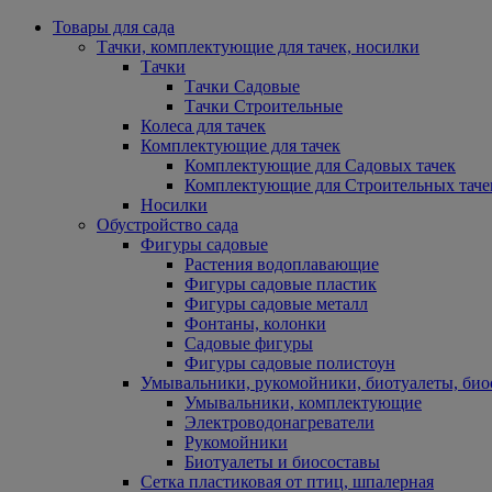
Товары для сада
Тачки, комплектующие для тачек, носилки
Тачки
Тачки Садовые
Тачки Строительные
Колеса для тачек
Комплектующие для тачек
Комплектующие для Садовых тачек
Комплектующие для Строительных таче
Носилки
Обустройство сада
Фигуры садовые
Растения водоплавающие
Фигуры садовые пластик
Фигуры садовые металл
Фонтаны, колонки
Садовые фигуры
Фигуры садовые полистоун
Умывальники, рукомойники, биотуалеты, био
Умывальники, комплектующие
Электроводонагреватели
Рукомойники
Биотуалеты и биосоставы
Сетка пластиковая от птиц, шпалерная