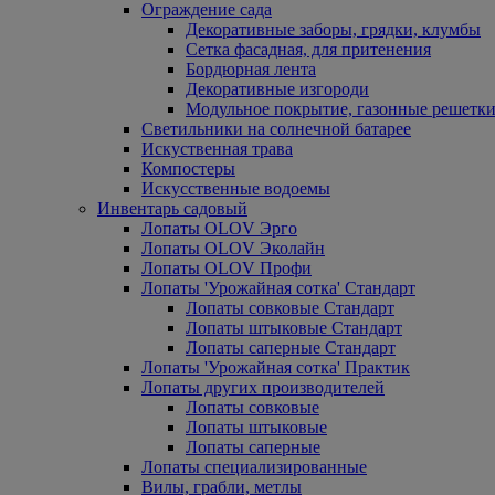
Ограждение сада
Декоративные заборы, грядки, клумбы
Сетка фасадная, для притенения
Бордюрная лента
Декоративные изгороди
Модульное покрытие, газонные решетки
Светильники на солнечной батарее
Искуственная трава
Компостеры
Искусственные водоемы
Инвентарь садовый
Лопаты OLOV Эрго
Лопаты OLOV Эколайн
Лопаты OLOV Профи
Лопаты 'Урожайная сотка' Стандарт
Лопаты совковые Стандарт
Лопаты штыковые Стандарт
Лопаты саперные Стандарт
Лопаты 'Урожайная сотка' Практик
Лопаты других производителей
Лопаты совковые
Лопаты штыковые
Лопаты саперные
Лопаты специализированные
Вилы, грабли, метлы