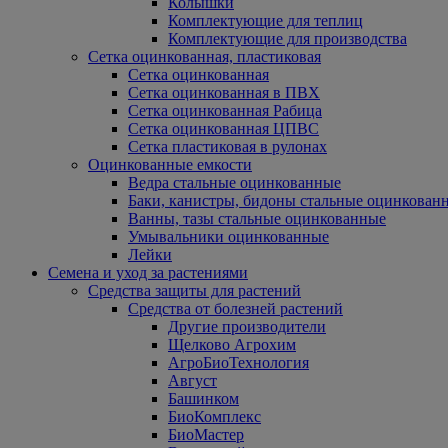
Колышки
Комплектующие для теплиц
Комплектующие для производства
Сетка оцинкованная, пластиковая
Сетка оцинкованная
Сетка оцинкованная в ПВХ
Сетка оцинкованная Рабица
Сетка оцинкованная ЦПВС
Сетка пластиковая в рулонах
Оцинкованные емкости
Ведра стальные оцинкованные
Баки, канистры, бидоны стальные оцинкован
Ванны, тазы стальные оцинкованные
Умывальники оцинкованные
Лейки
Семена и уход за растениями
Средства защиты для растений
Средства от болезней растений
Другие производители
Щелково Агрохим
АгроБиоТехнология
Август
Башинком
БиоКомплекс
БиоМастер