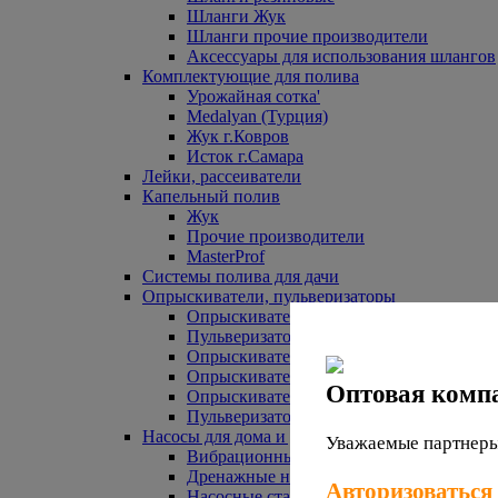
Шланги Жук
Шланги прочие производители
Аксессуары для использования шлангов
Комплектующие для полива
Урожайная сотка'
Medalyan (Турция)
Жук г.Ковров
Исток г.Самара
Лейки, рассеиватели
Капельный полив
Жук
Прочие производители
MasterProf
Системы полива для дачи
Опрыскиватели, пульверизаторы
Опрыскиватели аккумуляторные
Пульверизаторы прочие
Опрыскиватели Урожайная сотка
Опрыскиватели Жук
Оптовая комп
Опрыскиватели прочие
Пульверизаторы Урожайная сотка
Насосы для дома и дачи
Уважаемые партнеры,
Вибрационные насосы
Дренажные насосы
Авторизоваться
Насосные станции