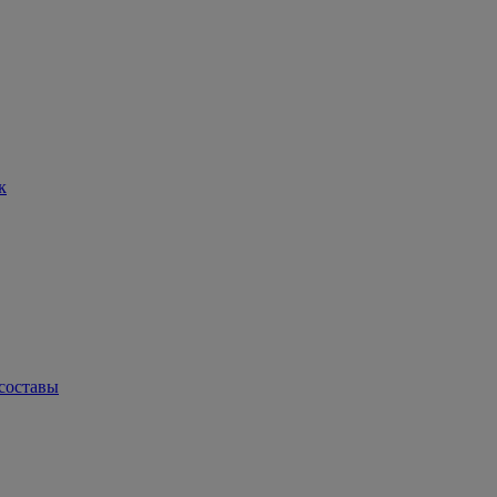
к
составы