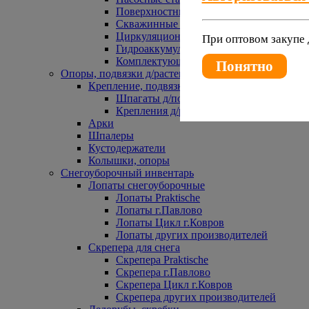
Поверхностные насосы
Скважинные насосы
Циркуляционные насосы
При оптовом закупе 
Гидроаккумуляторы и расширительные 
Комплектующие к насосам
Понятно
Опоры, подвязки д/растений
Крепление, подвязки д/растений
Шпагаты д/подвязки растений
Крепления д/растений
Арки
Шпалеры
Кустодержатели
Колышки, опоры
Снегоуборочный инвентарь
Лопаты снегоуборочные
Лопаты Praktische
Лопаты г.Павлово
Лопаты Цикл г.Ковров
Лопаты других производителей
Скрепера для снега
Скрепера Praktische
Скрепера г.Павлово
Скрепера Цикл г.Ковров
Скрепера других производителей