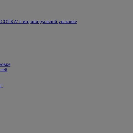
СОТКА' в индивидуальной упаковке
ковке
елей
а"