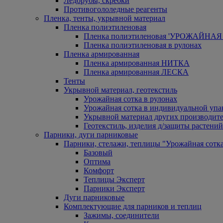
Ледорубы, скребки
Противогололедные реагенты
Пленка, тенты, укрывной материал
Пленка полиэтиленовая
Пленка полиэтиленовая 'УРОЖАЙНАЯ 
Пленка полиэтиленовая в рулонах
Пленка армированная
Пленка армированная НИТКА
Пленка армированная ЛЕСКА
Тенты
Укрывной материал, геотекстиль
Урожайная сотка в рулонах
Урожайная сотка в индивидуальной упа
Укрывной материал других производит
Геотекстиль, изделия д/защиты растений
Парники, дуги парниковые
Парники, стелажи, теплицы "Урожайная сотк
Базовый
Оптима
Комфорт
Теплицы Эксперт
Парники Эксперт
Дуги парниковые
Комплектующие для парников и теплиц
Зажимы, соединители