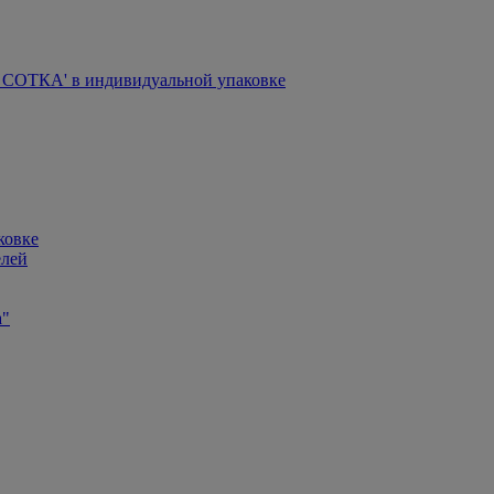
СОТКА' в индивидуальной упаковке
ковке
елей
а"