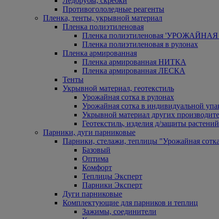
Ледорубы, скребки
Противогололедные реагенты
Пленка, тенты, укрывной материал
Пленка полиэтиленовая
Пленка полиэтиленовая 'УРОЖАЙНАЯ 
Пленка полиэтиленовая в рулонах
Пленка армированная
Пленка армированная НИТКА
Пленка армированная ЛЕСКА
Тенты
Укрывной материал, геотекстиль
Урожайная сотка в рулонах
Урожайная сотка в индивидуальной упа
Укрывной материал других производит
Геотекстиль, изделия д/защиты растений
Парники, дуги парниковые
Парники, стелажи, теплицы "Урожайная сотк
Базовый
Оптима
Комфорт
Теплицы Эксперт
Парники Эксперт
Дуги парниковые
Комплектующие для парников и теплиц
Зажимы, соединители