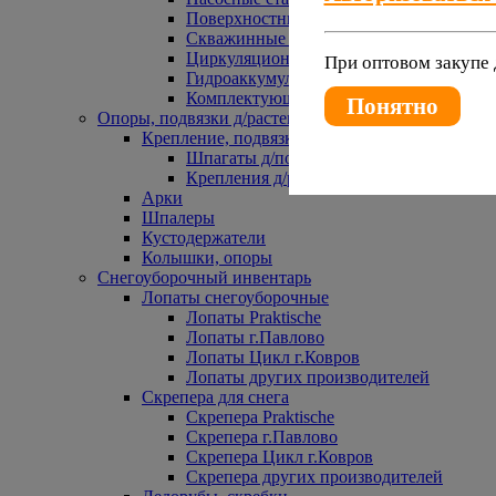
Поверхностные насосы
Скважинные насосы
Циркуляционные насосы
При оптовом закупе 
Гидроаккумуляторы и расширительные 
Комплектующие к насосам
Понятно
Опоры, подвязки д/растений
Крепление, подвязки д/растений
Шпагаты д/подвязки растений
Крепления д/растений
Арки
Шпалеры
Кустодержатели
Колышки, опоры
Снегоуборочный инвентарь
Лопаты снегоуборочные
Лопаты Praktische
Лопаты г.Павлово
Лопаты Цикл г.Ковров
Лопаты других производителей
Скрепера для снега
Скрепера Praktische
Скрепера г.Павлово
Скрепера Цикл г.Ковров
Скрепера других производителей