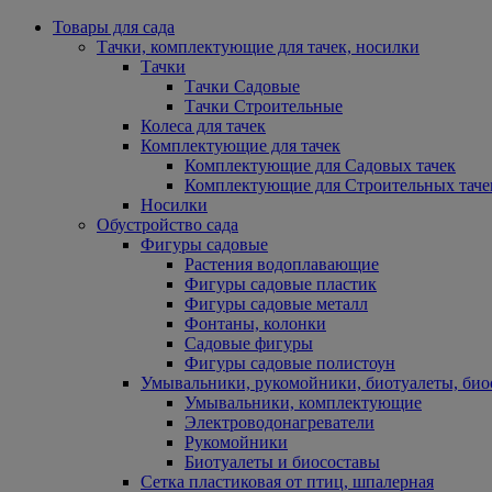
Товары для сада
Тачки, комплектующие для тачек, носилки
Тачки
Тачки Садовые
Тачки Строительные
Колеса для тачек
Комплектующие для тачек
Комплектующие для Садовых тачек
Комплектующие для Строительных таче
Носилки
Обустройство сада
Фигуры садовые
Растения водоплавающие
Фигуры садовые пластик
Фигуры садовые металл
Фонтаны, колонки
Садовые фигуры
Фигуры садовые полистоун
Умывальники, рукомойники, биотуалеты, био
Умывальники, комплектующие
Электроводонагреватели
Рукомойники
Биотуалеты и биосоставы
Сетка пластиковая от птиц, шпалерная