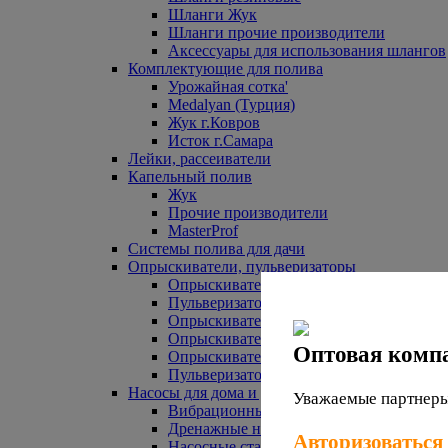
Шланги Жук
Шланги прочие производители
Аксессуары для использования шлангов
Комплектующие для полива
Урожайная сотка'
Medalyan (Турция)
Жук г.Ковров
Исток г.Самара
Лейки, рассеиватели
Капельный полив
Жук
Прочие производители
MasterProf
Системы полива для дачи
Опрыскиватели, пульверизаторы
Опрыскиватели аккумуляторные
Пульверизаторы прочие
Опрыскиватели Урожайная сотка
Опрыскиватели Жук
Оптовая комп
Опрыскиватели прочие
Пульверизаторы Урожайная сотка
Насосы для дома и дачи
Уважаемые партнеры,
Вибрационные насосы
Дренажные насосы
Авторизоваться
Насосные станции