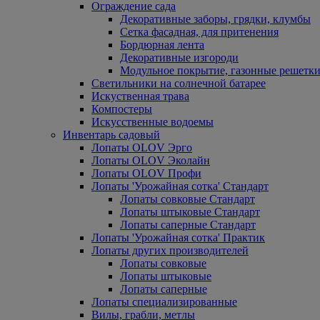
Ограждение сада
Декоративные заборы, грядки, клумбы
Сетка фасадная, для притенения
Бордюрная лента
Декоративные изгороди
Модульное покрытие, газонные решетки
Светильники на солнечной батарее
Искуственная трава
Компостеры
Искусственные водоемы
Инвентарь садовый
Лопаты OLOV Эрго
Лопаты OLOV Эколайн
Лопаты OLOV Профи
Лопаты 'Урожайная сотка' Стандарт
Лопаты совковые Стандарт
Лопаты штыковые Стандарт
Лопаты саперные Стандарт
Лопаты 'Урожайная сотка' Практик
Лопаты других производителей
Лопаты совковые
Лопаты штыковые
Лопаты саперные
Лопаты специализированные
Вилы, грабли, метлы