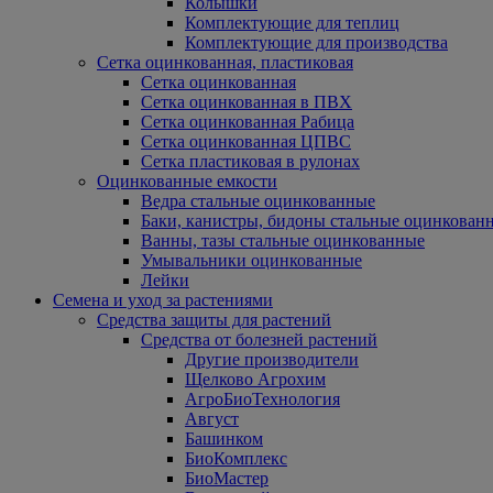
Колышки
Комплектующие для теплиц
Комплектующие для производства
Сетка оцинкованная, пластиковая
Сетка оцинкованная
Сетка оцинкованная в ПВХ
Сетка оцинкованная Рабица
Сетка оцинкованная ЦПВС
Сетка пластиковая в рулонах
Оцинкованные емкости
Ведра стальные оцинкованные
Баки, канистры, бидоны стальные оцинкован
Ванны, тазы стальные оцинкованные
Умывальники оцинкованные
Лейки
Семена и уход за растениями
Средства защиты для растений
Средства от болезней растений
Другие производители
Щелково Агрохим
АгроБиоТехнология
Август
Башинком
БиоКомплекс
БиоМастер