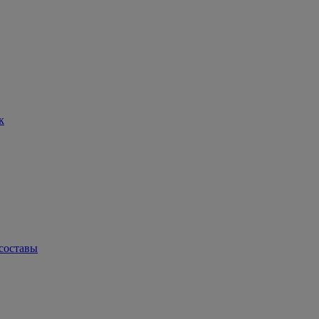
к
составы