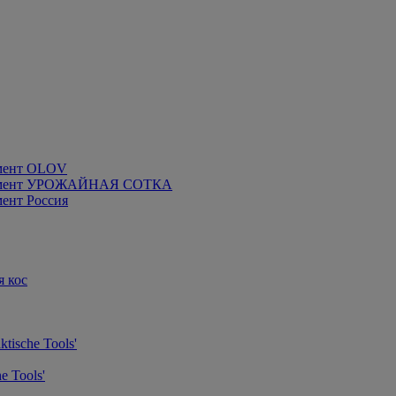
мент OLOV
румент УРОЖАЙНАЯ СОТКА
ент Россия
я кос
tische Tools'
e Tools'