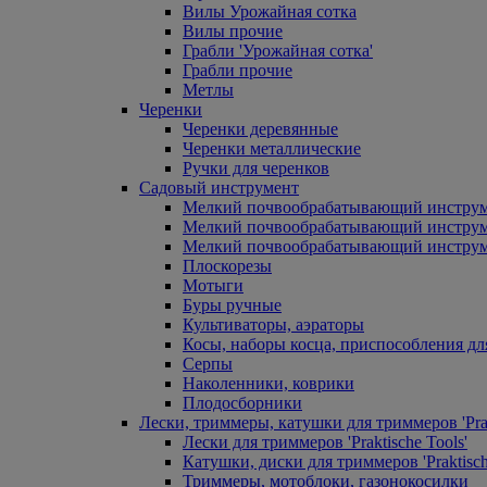
Вилы Урожайная сотка
Вилы прочие
Грабли 'Урожайная сотка'
Грабли прочие
Метлы
Черенки
Черенки деревянные
Черенки металлические
Ручки для черенков
Садовый инструмент
Мелкий почвообрабатывающий инстру
Мелкий почвообрабатывающий инст
Мелкий почвообрабатывающий инструм
Плоскорезы
Мотыги
Буры ручные
Культиваторы, аэраторы
Косы, наборы косца, приспособления дл
Серпы
Наколенники, коврики
Плодосборники
Лески, триммеры, катушки для триммеров 'Prak
Лески для триммеров 'Praktische Tools'
Катушки, диски для триммеров 'Praktisch
Триммеры, мотоблоки, газонокосилки