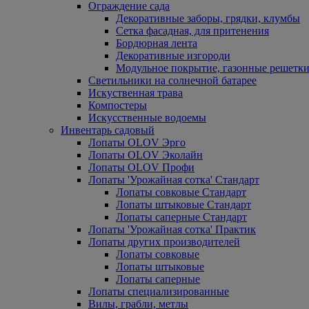
Ограждение сада
Декоративные заборы, грядки, клумбы
Сетка фасадная, для притенения
Бордюрная лента
Декоративные изгороди
Модульное покрытие, газонные решетки
Светильники на солнечной батарее
Искуственная трава
Компостеры
Искусственные водоемы
Инвентарь садовый
Лопаты OLOV Эрго
Лопаты OLOV Эколайн
Лопаты OLOV Профи
Лопаты 'Урожайная сотка' Стандарт
Лопаты совковые Стандарт
Лопаты штыковые Стандарт
Лопаты саперные Стандарт
Лопаты 'Урожайная сотка' Практик
Лопаты других производителей
Лопаты совковые
Лопаты штыковые
Лопаты саперные
Лопаты специализированные
Вилы, грабли, метлы