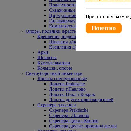
Поверхностные насосы
Скважинные насосы
Циркуляционные насосы
При оптовом закупе 
Гидроаккумуляторы и расширительные 
Комплектующие к насосам
Понятно
Опоры, подвязки д/растений
Крепление, подвязки д/растений
Шпагаты д/подвязки растений
Крепления д/растений
Арки
Шпалеры
Кустодержатели
Колышки, опоры
Снегоуборочный инвентарь
Лопаты снегоуборочные
Лопаты Praktische
Лопаты г.Павлово
Лопаты Цикл г.Ковров
Лопаты других производителей
Скрепера для снега
Скрепера Praktische
Скрепера г.Павлово
Скрепера Цикл г.Ковров
Скрепера других производителей