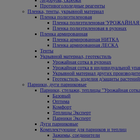
Ледорубы, скребки
Противогололедные реагенты
Пленка, тенты, укрывной материал
Пленка полиэтиленовая
Пленка полиэтиленовая 'УРОЖАЙНАЯ 
Пленка полиэтиленовая в рулонах
Пленка армированная
Пленка армированная НИТКА
Пленка армированная ЛЕСКА
Тенты
Укрывной материал, геотекстиль
Урожайная сотка в рулонах
Урожайная сотка в индивидуальной упа
Укрывной материал других производит
Геотекстиль, изделия д/защиты растений
Парники, дуги парниковые
Парники, стелажи, теплицы "Урожайная сотк
Базовый
Оптима
Комфорт
Теплицы Эксперт
Парники Эксперт
Дуги парниковые
Комплектующие для парников и теплиц
Зажимы, соединители