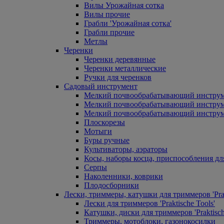
Вилы Урожайная сотка
Вилы прочие
Грабли 'Урожайная сотка'
Грабли прочие
Метлы
Черенки
Черенки деревянные
Черенки металлические
Ручки для черенков
Садовый инструмент
Мелкий почвообрабатывающий инстру
Мелкий почвообрабатывающий инст
Мелкий почвообрабатывающий инструм
Плоскорезы
Мотыги
Буры ручные
Культиваторы, аэраторы
Косы, наборы косца, приспособления дл
Серпы
Наколенники, коврики
Плодосборники
Лески, триммеры, катушки для триммеров 'Prak
Лески для триммеров 'Praktische Tools'
Катушки, диски для триммеров 'Praktisch
Триммеры, мотоблоки, газонокосилки