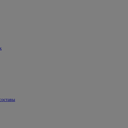
к
составы