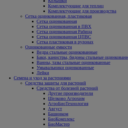
Колышки
Комплектующие для теплиц
Комплектующие для производства
Сетка оцинкованная, пластиковая
Сетка оцинкованная
Сетка оцинкованная в ПВХ
Сетка оцинкованная Рабица
Сетка оцинкованная ЦПВС
Сетка пластиковая в рулонах
Оцинкованные емкости
Ведра стальные оцинкованные
Баки, канистры, бидоны стальные оцинкован
Ванны, тазы стальные оцинкованные
Умывальники оцинкованные
Лейки
Семена и уход за растениями
Средства защиты для растений
Средства от болезней растений
Другие производители
Щелково Агрохим
АгроБиоТехнология
Август
Башинком
БиоКомплекс
БиоМастер