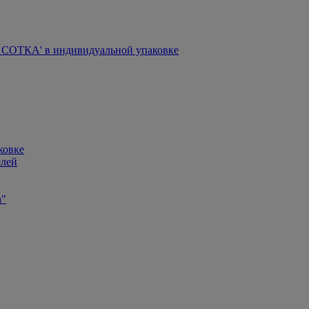
СОТКА' в индивидуальной упаковке
ковке
елей
а"