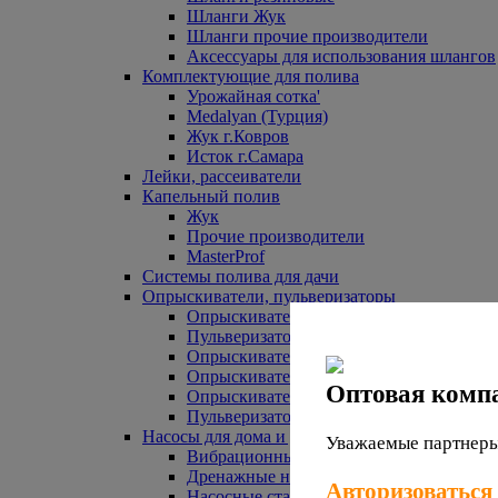
Шланги Жук
Шланги прочие производители
Аксессуары для использования шлангов
Комплектующие для полива
Урожайная сотка'
Medalyan (Турция)
Жук г.Ковров
Исток г.Самара
Лейки, рассеиватели
Капельный полив
Жук
Прочие производители
MasterProf
Системы полива для дачи
Опрыскиватели, пульверизаторы
Опрыскиватели аккумуляторные
Пульверизаторы прочие
Опрыскиватели Урожайная сотка
Опрыскиватели Жук
Оптовая комп
Опрыскиватели прочие
Пульверизаторы Урожайная сотка
Насосы для дома и дачи
Уважаемые партнеры,
Вибрационные насосы
Дренажные насосы
Авторизоваться
Насосные станции