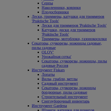
Серпы
Наколенники, коврики
Плодосборники
Лески, триммеры, катушки для триммеров
'Praktische Tools'
Лески для триммеров 'Praktische Tools'
Катушки, диски для триммеров
'Praktische Tools'
Триммеры, мотоблоки, газонокосилки
Секаторы, сучкорезы, ножницы садовые,
пилы садовые
OLOV'
Урожайная сотка'
Секаторы, сучкорезы, ножницы, пилы
садовые Россия
Инструмент Fiskars
Лопаты
Вилы, грабли, метлы
Садовый инструмент
Секаторы, сучкорезы, ножницы
бордюрные, пилы садовые
Строительный инструмент
Снегоуборочный инвентарь
Инструмент Gardena
Шланги, катушки для шлангов