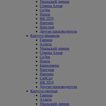
Уральский дачник
Семена Алтая
СеДек
Поиск
НК ЛТД
Партнер
Престиж
Другие производители
Капуста брокколи
Гавриш
Аэлита
Уральский дачник
Семена Алтая
СеДек
Поиск
Евросемена
Престиж
Партнер
СибСад
НК ЛТД
Другие производители
Капуста цветная
Гавриш
Аэлита
Уральский дачник