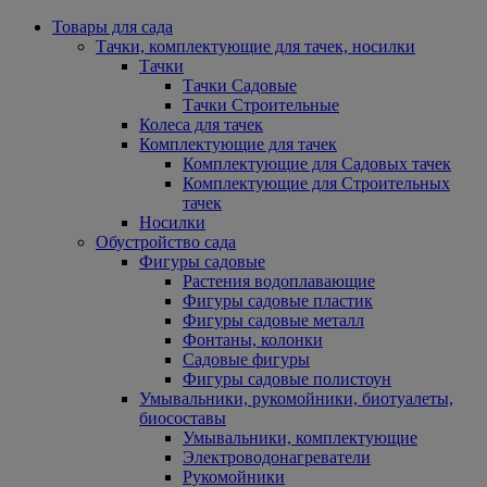
Товары для сада
Тачки, комплектующие для тачек, носилки
Тачки
Тачки Садовые
Тачки Строительные
Колеса для тачек
Комплектующие для тачек
Комплектующие для Садовых тачек
Комплектующие для Строительных
тачек
Носилки
Обустройство сада
Фигуры садовые
Растения водоплавающие
Фигуры садовые пластик
Фигуры садовые металл
Фонтаны, колонки
Садовые фигуры
Фигуры садовые полистоун
Умывальники, рукомойники, биотуалеты,
биосоставы
Умывальники, комплектующие
Электроводонагреватели
Рукомойники