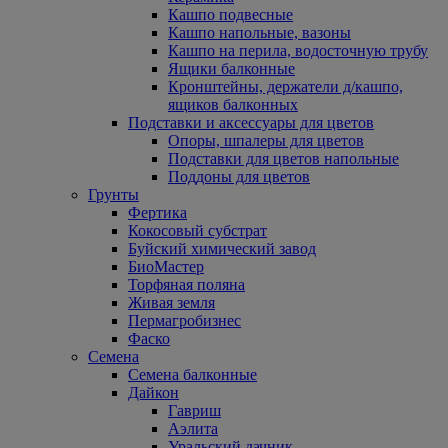
Кашпо подвесные
Кашпо напольные, вазоны
Кашпо на перила, водосточную трубу
Ящики балконные
Кронштейны, держатели д/кашпо,
ящиков балконных
Подставки и аксессуары для цветов
Опоры, шпалеры для цветов
Подставки для цветов напольные
Поддоны для цветов
Грунты
Фертика
Кокосовый субстрат
Буйский химический завод
БиоМастер
Торфяная поляна
Живая земля
Пермагробизнес
Фаско
Семена
Семена балконные
Дайкон
Гавриш
Аэлита
Уральский дачник