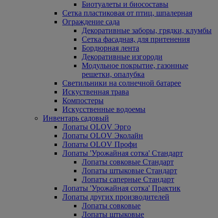
Биотуалеты и биосоставы
Сетка пластиковая от птиц, шпалерная
Ограждение сада
Декоративные заборы, грядки, клумбы
Сетка фасадная, для притенения
Бордюрная лента
Декоративные изгороди
Модульное покрытие, газонные
решетки, опалубка
Светильники на солнечной батарее
Искуственная трава
Компостеры
Искусственные водоемы
Инвентарь садовый
Лопаты OLOV Эрго
Лопаты OLOV Эколайн
Лопаты OLOV Профи
Лопаты 'Урожайная сотка' Стандарт
Лопаты совковые Стандарт
Лопаты штыковые Стандарт
Лопаты саперные Стандарт
Лопаты 'Урожайная сотка' Практик
Лопаты других производителей
Лопаты совковые
Лопаты штыковые