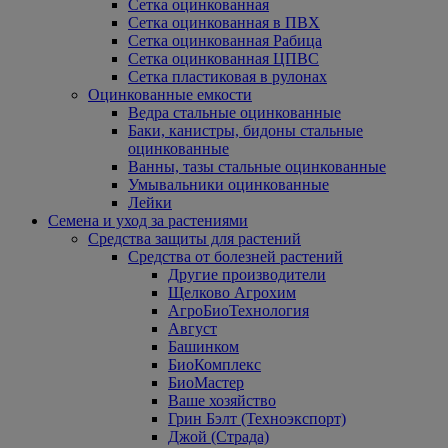
Сетка оцинкованная
Сетка оцинкованная в ПВХ
Сетка оцинкованная Рабица
Сетка оцинкованная ЦПВС
Сетка пластиковая в рулонах
Оцинкованные емкости
Ведра стальные оцинкованные
Баки, канистры, бидоны стальные
оцинкованные
Ванны, тазы стальные оцинкованные
Умывальники оцинкованные
Лейки
Семена и уход за растениями
Средства защиты для растений
Средства от болезней растений
Другие производители
Щелково Агрохим
АгроБиоТехнология
Август
Башинком
БиоКомплекс
БиоМастер
Ваше хозяйство
Грин Бэлт (Техноэкспорт)
Джой (Страда)