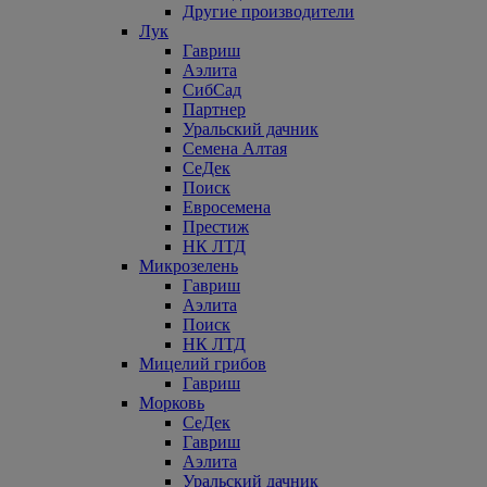
Другие производители
Лук
Гавриш
Аэлита
СибСад
Партнер
Уральский дачник
Семена Алтая
СеДек
Поиск
Евросемена
Престиж
НК ЛТД
Микрозелень
Гавриш
Аэлита
Поиск
НК ЛТД
Мицелий грибов
Гавриш
Морковь
СеДек
Гавриш
Аэлита
Уральский дачник