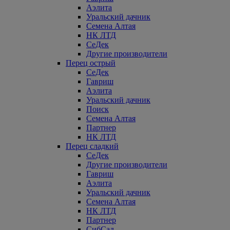
Аэлита
Уральский дачник
Семена Алтая
НК ЛТД
СеДек
Другие производители
Перец острый
СеДек
Гавриш
Аэлита
Уральский дачник
Поиск
Семена Алтая
Партнер
НК ЛТД
Перец сладкий
СеДек
Другие производители
Гавриш
Аэлита
Уральский дачник
Семена Алтая
НК ЛТД
Партнер
СибСад