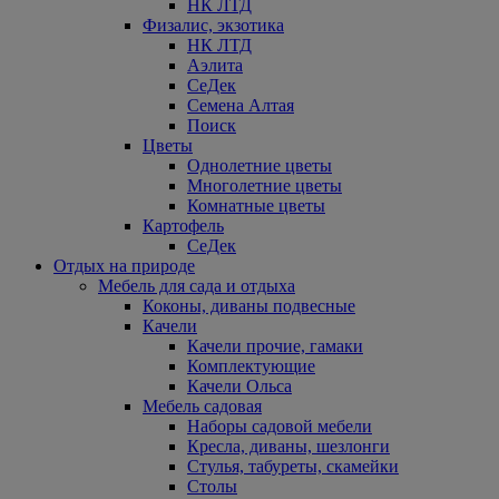
НК ЛТД
Физалис, экзотика
НК ЛТД
Аэлита
СеДек
Семена Алтая
Поиск
Цветы
Однолетние цветы
Многолетние цветы
Комнатные цветы
Картофель
СеДек
Отдых на природе
Мебель для сада и отдыха
Коконы, диваны подвесные
Качели
Качели прочие, гамаки
Комплектующие
Качели Ольса
Мебель садовая
Наборы садовой мебели
Кресла, диваны, шезлонги
Стулья, табуреты, скамейки
Столы