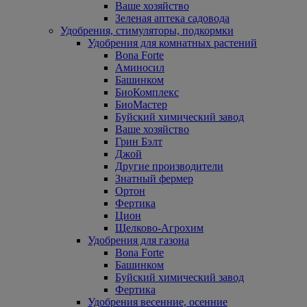
Ваше хозяйство
Зеленая аптека садовода
Удобрения, стимуляторы, подкормки
Удобрения для комнатных растений
Bona Forte
Аминосил
Башинком
БиоКомплекс
БиоМастер
Буйский химический завод
Ваше хозяйство
Грин Бэлт
Джой
Другие производители
Знатный фермер
Ортон
Фертика
Цион
Щелково-Агрохим
Удобрения для газона
Bona Forte
Башинком
Буйский химический завод
Фертика
Удобрения весенние, осенние