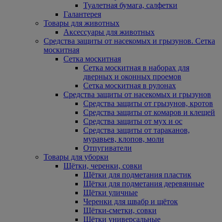
Туалетная бумага, салфетки
Галантерея
Товары для животных
Аксессуары для животных
Средства защиты от насекомых и грызунов. Сетка
москитная
Сетка москитная
Сетка москитная в наборах для
дверных и оконных проемов
Сетка москитная в рулонах
Средства защиты от насекомых и грызунов
Средства защиты от грызунов, кротов
Средства защиты от комаров и клещей
Средства защиты от мух и ос
Средства защиты от тараканов,
муравьев, клопов, моли
Отпугиватели
Товары для уборки
Щётки, черенки, совки
Щётки для подметания пластик
Щётки для подметания деревянные
Щётки уличные
Черенки для швабр и щёток
Щётки-сметки, совки
Щётки универсальные