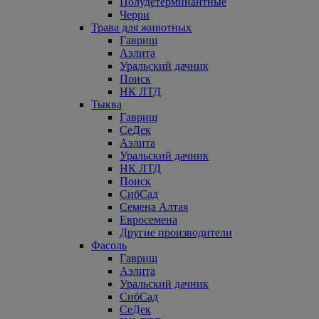
Полудетерминантные
Черри
Трава для животных
Гавриш
Аэлита
Уральский дачник
Поиск
НК ЛТД
Тыква
Гавриш
СеДек
Аэлита
Уральский дачник
НК ЛТД
Поиск
СибСад
Семена Алтая
Евросемена
Другие производители
Фасоль
Гавриш
Аэлита
Уральский дачник
СибСад
СеДек