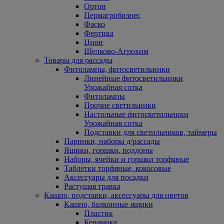
Ортон
Пермагробизнес
Фаско
Фертика
Цион
Щелково-Агрохим
Товары для рассады
Фитолампы, фитосветильники
Линейные фитосветильники
Урожайная сотка
Фитолампы
Прочие светильники
Настольные фитосветильники
Урожайная сотка
Подставки для светильников, таймеры
Парники, наборы д/рассады
Ящики, горшки, поддоны
Наборы, ячейки и горшки торфяные
Таблетки торфяные, кокосовые
Аксессуары для посадки
Растущая травка
Кашпо, подставки, аксессуары для цветов
Кашпо, балконные ящики
Пластик
Керамика