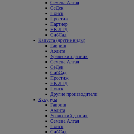
Семена Алтая
СеДек
Поиск
Престиж
Партнер
НК ЛТД
СибСад
Капуста (другие виды)
Гавриш
Аэлита
Уральский дачник
Семена Алтая
СеДек
СибСад
Престиж
НК ЛТД
Поиск
Другие производители
Кукуруза
Гавриш
Аэлита
Уральский дачник
Семена Алтая
Поиск
СибСад