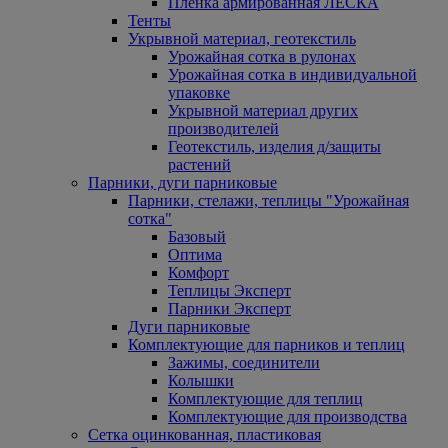
Пленка армированная ЛЕСКА
Тенты
Укрывной материал, геотекстиль
Урожайная сотка в рулонах
Урожайная сотка в индивидуальной
упаковке
Укрывной материал других
производителей
Геотекстиль, изделия д/защиты
растений
Парники, дуги парниковые
Парники, стелажи, теплицы "Урожайная
сотка"
Базовый
Оптима
Комфорт
Теплицы Эксперт
Парники Эксперт
Дуги парниковые
Комплектующие для парников и теплиц
Зажимы, соединители
Колышки
Комплектующие для теплиц
Комплектующие для производства
Сетка оцинкованная, пластиковая