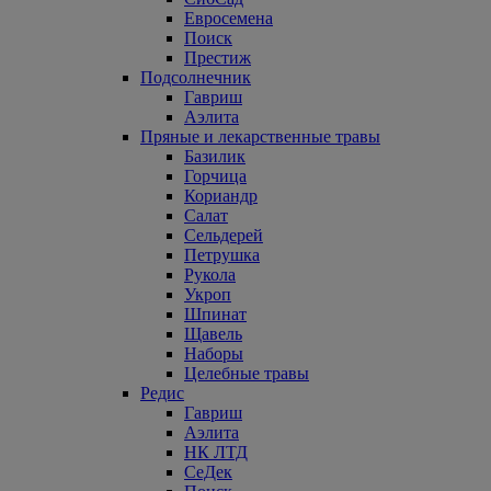
Евросемена
Поиск
Престиж
Подсолнечник
Гавриш
Аэлита
Пряные и лекарственные травы
Базилик
Горчица
Кориандр
Салат
Сельдерей
Петрушка
Рукола
Укроп
Шпинат
Щавель
Наборы
Целебные травы
Редис
Гавриш
Аэлита
НК ЛТД
СеДек