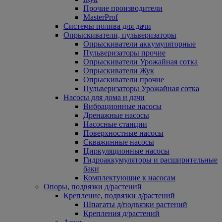
Прочие производители
MasterProf
Системы полива для дачи
Опрыскиватели, пульверизаторы
Опрыскиватели аккумуляторные
Пульверизаторы прочие
Опрыскиватели Урожайная сотка
Опрыскиватели Жук
Опрыскиватели прочие
Пульверизаторы Урожайная сотка
Насосы для дома и дачи
Вибрационные насосы
Дренажные насосы
Насосные станции
Поверхностные насосы
Скважинные насосы
Циркуляционные насосы
Гидроаккумуляторы и расширительные
баки
Комплектующие к насосам
Опоры, подвязки д/растений
Крепление, подвязки д/растений
Шпагаты д/подвязки растений
Крепления д/растений