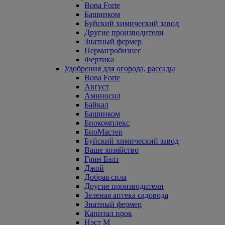
Bona Forte
Башинком
Буйский химический завод
Другие производители
Знатный фермер
Пермагробизнес
Фертика
Удобрения для огорода, рассады
Bona Forte
Август
Аминосил
Байкал
Башинком
Биокомплекс
БиоМастер
Буйский химический завод
Ваше хозяйство
Грин Бэлт
Джой
Добрая сила
Другие производители
Зеленая аптека садовода
Знатный фермер
Капитал прок
Нэст М