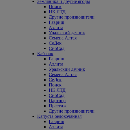
Земляника и другие ягоды
Поиск
НК ЛТД
Другие производители
Гавриш
Аэлита
Уральский дачник
Семена Алтая
СеДек
СибСад
Кабачок
Гавриш
Аэлита
Уральский дачник
Семена Алтая
СеДек
Поиск
НК ЛТД
СибСад
Партнер
Престиж
Другие производители
Капуста белокочанная
Гавриш
Аэлита