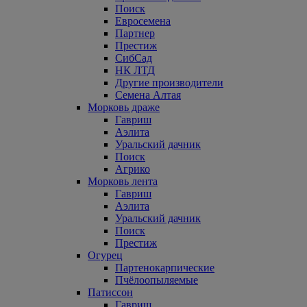
Поиск
Евросемена
Партнер
Престиж
СибСад
НК ЛТД
Другие производители
Семена Алтая
Морковь драже
Гавриш
Аэлита
Уральский дачник
Поиск
Агрико
Морковь лента
Гавриш
Аэлита
Уральский дачник
Поиск
Престиж
Огурец
Партенокарпические
Пчёлоопыляемые
Патиссон
Гавриш