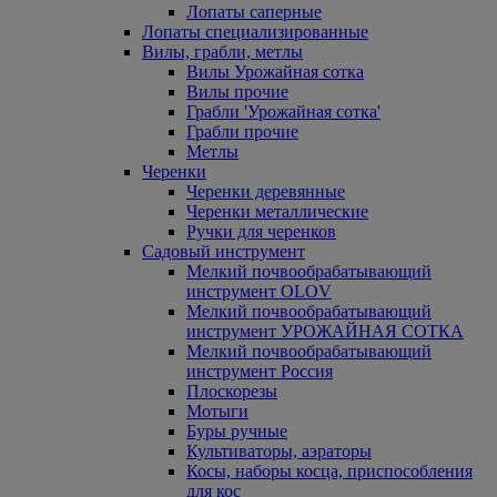
Лопаты саперные
Лопаты специализированные
Вилы, грабли, метлы
Вилы Урожайная сотка
Вилы прочие
Грабли 'Урожайная сотка'
Грабли прочие
Метлы
Черенки
Черенки деревянные
Черенки металлические
Ручки для черенков
Садовый инструмент
Мелкий почвообрабатывающий
инструмент OLOV
Мелкий почвообрабатывающий
инструмент УРОЖАЙНАЯ СОТКА
Мелкий почвообрабатывающий
инструмент Россия
Плоскорезы
Мотыги
Буры ручные
Культиваторы, аэраторы
Косы, наборы косца, приспособления
для кос