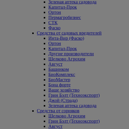
Зеленая аптека садовода
Капитал-Прок
Ортон
Пермагробизнес
СТК
Фаско
Средства от садовых вредителей
Инта-Вир (Фаско)
Ортон
Капитал-Прок
Другие производители
Щелково Агрохим
Август
Башинком
БиоКомплекс
БиоМастер
Бона форте
Ваше хозяйство
Грин Бэлт (Техноэкспорт)
Джой (Страда)
Зеленая аптека садовода
Средства от сорняков
Щелково Агрохим
Грин Бэлт (Техноэкспорт)
Август