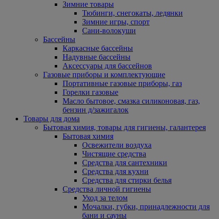
Зимние товары
Тюбинги, снегокаты, ледянки
Зимние игры, спорт
Сани-волокуши
Бассейны
Каркасные бассейны
Надувные бассейны
Аксессуары для бассейнов
Газовые приборы и комплектующие
Портативные газовые приборы, газ
Горелки газовые
Масло бытовое, смазка силиконовая, газ,
бензин д/зажигалок
Товары для дома
Бытовая химия, товары для гигиены, галантерея
Бытовая химия
Освежители воздуха
Чистящие средства
Средства для сантехники
Средства для кухни
Средства для стирки белья
Средства личной гигиены
Уход за телом
Мочалки, губки, принадлежности для
бани и сауны