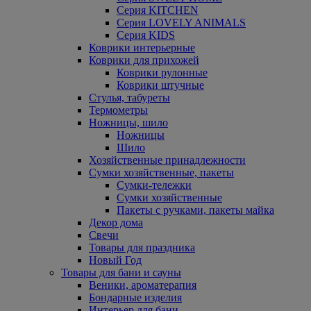
Серия KITCHEN
Серия LOVELY ANIMALS
Серия KIDS
Коврики интерьерные
Коврики для прихожей
Коврики рулонные
Коврики штучные
Стулья, табуреты
Термометры
Ножницы, шило
Ножницы
Шило
Хозяйственные принадлежности
Сумки хозяйственные, пакеты
Сумки-тележки
Сумки хозяйственные
Пакеты с ручками, пакеты майка
Декор дома
Свечи
Товары для праздника
Новый Год
Товары для бани и сауны
Веники, ароматерапия
Бондарные изделия
Интерьер для бани