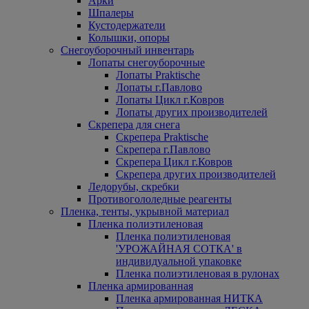
Арки
Шпалеры
Кустодержатели
Колышки, опоры
Снегоуборочный инвентарь
Лопаты снегоуборочные
Лопаты Praktische
Лопаты г.Павлово
Лопаты Цикл г.Ковров
Лопаты других производителей
Скрепера для снега
Скрепера Praktische
Скрепера г.Павлово
Скрепера Цикл г.Ковров
Скрепера других производителей
Ледорубы, скребки
Противогололедные реагенты
Пленка, тенты, укрывной материал
Пленка полиэтиленовая
Пленка полиэтиленовая
'УРОЖАЙНАЯ СОТКА' в
индивидуальной упаковке
Пленка полиэтиленовая в рулонах
Пленка армированная
Пленка армированная НИТКА