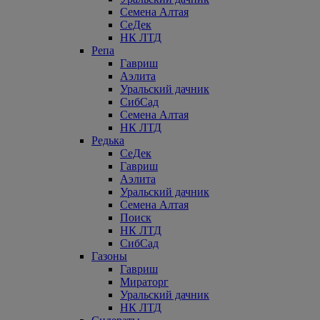
Семена Алтая
СеДек
НК ЛТД
Репа
Гавриш
Аэлита
Уральский дачник
СибСад
Семена Алтая
НК ЛТД
Редька
СеДек
Гавриш
Аэлита
Уральский дачник
Семена Алтая
Поиск
НК ЛТД
СибСад
Газоны
Гавриш
Мираторг
Уральский дачник
НК ЛТД