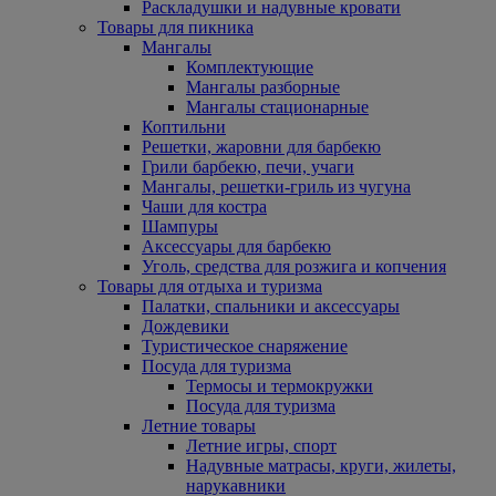
Раскладушки и надувные кровати
Товары для пикника
Мангалы
Комплектующие
Мангалы разборные
Мангалы стационарные
Коптильни
Решетки, жаровни для барбекю
Грили барбекю, печи, учаги
Мангалы, решетки-гриль из чугуна
Чаши для костра
Шампуры
Аксессуары для барбекю
Уголь, средства для розжига и копчения
Товары для отдыха и туризма
Палатки, спальники и аксессуары
Дождевики
Туристическое снаряжение
Посуда для туризма
Термосы и термокружки
Посуда для туризма
Летние товары
Летние игры, спорт
Надувные матрасы, круги, жилеты,
нарукавники