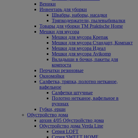
Веники
Инвентарь для уборки
Швабры, наборы, насадки
Тряпкодержатели, пылевыбивалки
Товары для уборки ТМ Praktische Home
Мешки для мусора
Мешки для мусора Крепак
Мешки для мусора Стандарт, Компакт
Мешки для мусора Идеал
Мешки для мусора Avikomp
Вкладыши в бочки, пакеты для
компоста
Перчатки резиновые
Окномойки
Салфетка, тряпка, полотно нетканое,
вафельное
Салфетки штучные
Полотно нетканое, вафельное в
рулонах
Губки, ерши
Обустройство дома
архив 4/05 Обустройство дома
Обустройство дома Verda Line
Серия LOFT
Серия SWEET HOME