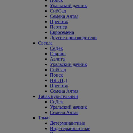
Поиск
Уральский дачник
СибСад
Семена Алтая
Престиж
Партнер
Евросемена
Другие производители
Свекла
СеДек
Гавриш
Аэлита
Уральский дачник
СибСад
Поиск
НК ЛТД
Престиж
Семена Алтая
Табак курительный
СеДек
Уральский дачник
Семена Алтая
Томат
Детерминантные
Индетерминантные