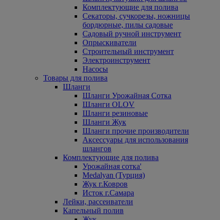
Комплектующие для полива
Секаторы, сучкорезы, ножницы
бордюрные, пилы садовые
Садовый ручной инструмент
Опрыскиватели
Строительный инструмент
Электроинструмент
Насосы
Товары для полива
Шланги
Шланги Урожайная Сотка
Шланги OLOV
Шланги резиновые
Шланги Жук
Шланги прочие производители
Аксессуары для использования
шлангов
Комплектующие для полива
Урожайная сотка'
Medalyan (Турция)
Жук г.Ковров
Исток г.Самара
Лейки, рассеиватели
Капельный полив
Жук