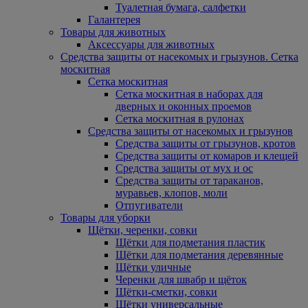
Туалетная бумага, салфетки
Галантерея
Товары для животных
Аксессуары для животных
Средства защиты от насекомых и грызунов. Сетка
москитная
Сетка москитная
Сетка москитная в наборах для
дверных и оконных проемов
Сетка москитная в рулонах
Средства защиты от насекомых и грызунов
Средства защиты от грызунов, кротов
Средства защиты от комаров и клещей
Средства защиты от мух и ос
Средства защиты от тараканов,
муравьев, клопов, моли
Отпугиватели
Товары для уборки
Щётки, черенки, совки
Щётки для подметания пластик
Щётки для подметания деревянные
Щётки уличные
Черенки для швабр и щёток
Щётки-сметки, совки
Щётки универсальные