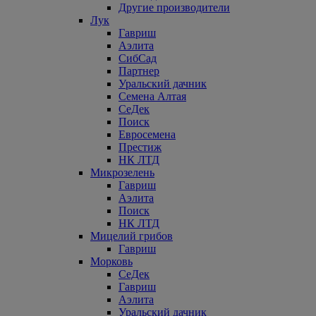
Другие производители
Лук
Гавриш
Аэлита
СибСад
Партнер
Уральский дачник
Семена Алтая
СеДек
Поиск
Евросемена
Престиж
НК ЛТД
Микрозелень
Гавриш
Аэлита
Поиск
НК ЛТД
Мицелий грибов
Гавриш
Морковь
СеДек
Гавриш
Аэлита
Уральский дачник