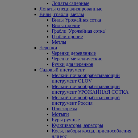
Лопаты саперные
Лопаты специализированные
Вилы, грабли, метлы
Вилы Урожайная сотка
Вилы прочие
Грабли 'Урожайная сотка'
Грабли прочие
Метлы
Черенки
Черенки деревянные
Черенки металлические
Ручки для черенков
Садовый инструмент
Мелкий почвообрабатывающий
инструмент OLOV
Мелкий почвообрабатывающий
инструмент УРОЖАЙНАЯ СОТКА
Мелкий почвообрабатывающий
инструмент Россия
Плоскорезы
Мотыги
Буры ручные
Культиваторы, аэраторы
Косы, наборы косца, приспособления
для кос