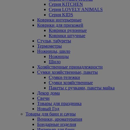
Серия KITCHEN
Серия LOVELY ANIMALS
Серия KIDS
Коврики интерьерные
Коврики для прихожей
Коврики рулонные
Коврики штучные
Стулья, табуреты
Термометры
Ножницы, шило
Ножницы
Шило
Хозяйственные принадлежности
Сумки хозяйственные, пакеты
Сумки-тележки
Сумки хозяйственные
Пакеты с ручками, пакеты майка
Декор дома
Свечи
Товары для праздника
Новый Год
Товары для бани и сауны
Веники, ароматерапия
Бондарные изделия
Интерьер для бани