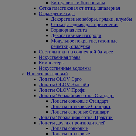
Биотуалеты и биосоставы
Сетка пластиковая от птиц, шпалерная
Ограждение сада
Декоративные заборы, грядки, клумбы
Сетка фасадная, для притенения
Бордюрная лента
Декоративные изгороди
Модульное покрытие, газонные
решетки, опалубка
Светильники на солнечной батарее
Искуственная трава
Компостеры
Искусственные водоемы
Инвентарь садовый
Лопаты OLOV Эрго
Лопаты OLOV Эколайн
Лопаты OLOV Профи
Лопаты 'Урожайная сотка' Стандарт
Лопаты совковые Стандарт
Лопаты штыковые Стандарт
Лопаты саперные Стандарт
Лопаты 'Урожайная сотка' Практик
Лопаты других производителей
Лопаты совковые
Лопаты штыковые