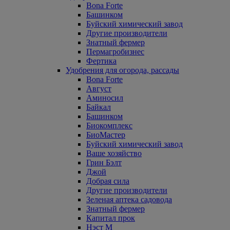
Bona Forte
Башинком
Буйский химический завод
Другие производители
Знатный фермер
Пермагробизнес
Фертика
Удобрения для огорода, рассады
Bona Forte
Август
Аминосил
Байкал
Башинком
Биокомплекс
БиоМастер
Буйский химический завод
Ваше хозяйство
Грин Бэлт
Джой
Добрая сила
Другие производители
Зеленая аптека садовода
Знатный фермер
Капитал прок
Нэст М