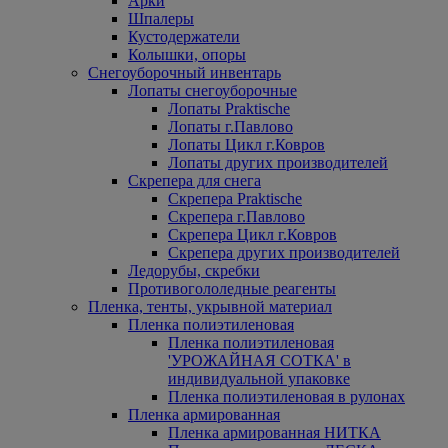
Арки
Шпалеры
Кустодержатели
Колышки, опоры
Снегоуборочный инвентарь
Лопаты снегоуборочные
Лопаты Praktische
Лопаты г.Павлово
Лопаты Цикл г.Ковров
Лопаты других производителей
Скрепера для снега
Скрепера Praktische
Скрепера г.Павлово
Скрепера Цикл г.Ковров
Скрепера других производителей
Ледорубы, скребки
Противогололедные реагенты
Пленка, тенты, укрывной материал
Пленка полиэтиленовая
Пленка полиэтиленовая
'УРОЖАЙНАЯ СОТКА' в
индивидуальной упаковке
Пленка полиэтиленовая в рулонах
Пленка армированная
Пленка армированная НИТКА