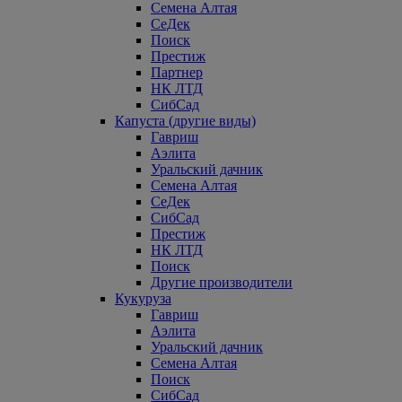
Семена Алтая
СеДек
Поиск
Престиж
Партнер
НК ЛТД
СибСад
Капуста (другие виды)
Гавриш
Аэлита
Уральский дачник
Семена Алтая
СеДек
СибСад
Престиж
НК ЛТД
Поиск
Другие производители
Кукуруза
Гавриш
Аэлита
Уральский дачник
Семена Алтая
Поиск
СибСад