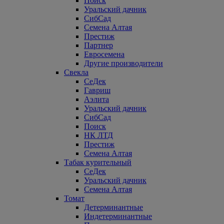
Поиск
Уральский дачник
СибСад
Семена Алтая
Престиж
Партнер
Евросемена
Другие производители
Свекла
СеДек
Гавриш
Аэлита
Уральский дачник
СибСад
Поиск
НК ЛТД
Престиж
Семена Алтая
Табак курительный
СеДек
Уральский дачник
Семена Алтая
Томат
Детерминантные
Индетерминантные