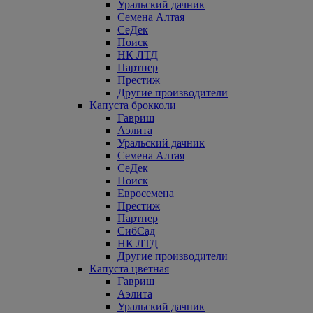
Уральский дачник
Семена Алтая
СеДек
Поиск
НК ЛТД
Партнер
Престиж
Другие производители
Капуста брокколи
Гавриш
Аэлита
Уральский дачник
Семена Алтая
СеДек
Поиск
Евросемена
Престиж
Партнер
СибСад
НК ЛТД
Другие производители
Капуста цветная
Гавриш
Аэлита
Уральский дачник