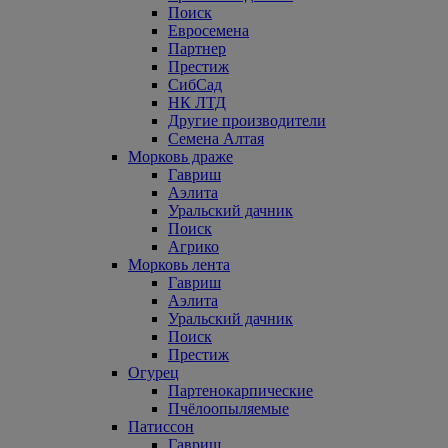
Поиск
Евросемена
Партнер
Престиж
СибСад
НК ЛТД
Другие производители
Семена Алтая
Морковь драже
Гавриш
Аэлита
Уральский дачник
Поиск
Агрико
Морковь лента
Гавриш
Аэлита
Уральский дачник
Поиск
Престиж
Огурец
Партенокарпические
Пчёлоопыляемые
Патиссон
Гавриш