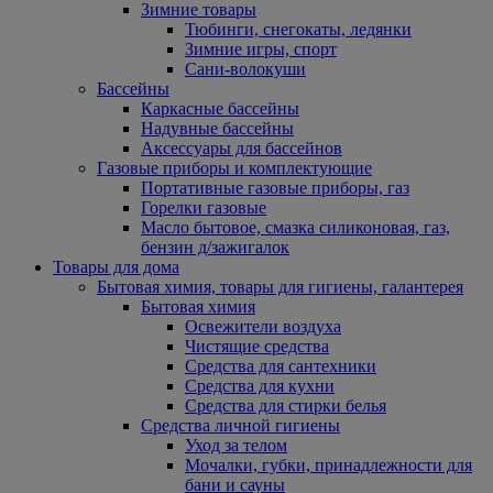
Зимние товары
Тюбинги, снегокаты, ледянки
Зимние игры, спорт
Сани-волокуши
Бассейны
Каркасные бассейны
Надувные бассейны
Аксессуары для бассейнов
Газовые приборы и комплектующие
Портативные газовые приборы, газ
Горелки газовые
Масло бытовое, смазка силиконовая, газ,
бензин д/зажигалок
Товары для дома
Бытовая химия, товары для гигиены, галантерея
Бытовая химия
Освежители воздуха
Чистящие средства
Средства для сантехники
Средства для кухни
Средства для стирки белья
Средства личной гигиены
Уход за телом
Мочалки, губки, принадлежности для
бани и сауны