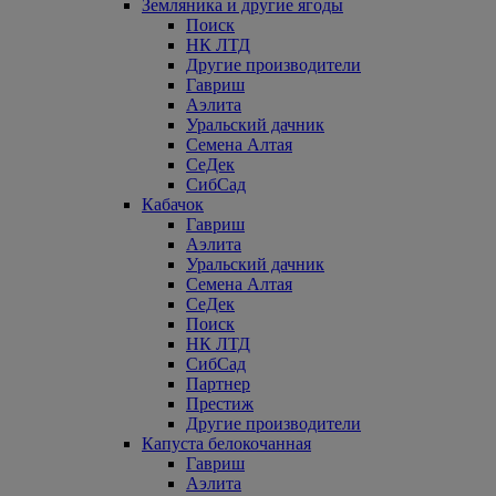
Земляника и другие ягоды
Поиск
НК ЛТД
Другие производители
Гавриш
Аэлита
Уральский дачник
Семена Алтая
СеДек
СибСад
Кабачок
Гавриш
Аэлита
Уральский дачник
Семена Алтая
СеДек
Поиск
НК ЛТД
СибСад
Партнер
Престиж
Другие производители
Капуста белокочанная
Гавриш
Аэлита