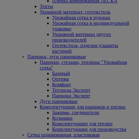
Пленка армированная ЛЕСКА
Тенты
Укрывной материал, геотекстиль
Урожайная сотка в рулонах
Урожайная сотка в индивидуальной
упаковке
Укрывной материал других
производителей
Геотекстиль, изделия д/защиты
растений
Парники, дуги парниковые
Парники, стелажи, теплицы "Урожайная
сотка"
Базовый
Оптима
Комфорт
Теплицы Эксперт
Парники Эксперт
Дуги парниковые
Комплектующие для парников и теплиц
Зажимы, соединители
Колышки
Комплектующие для теплиц
Комплектующие для производства
Сетка оцинкованная, пластиковая