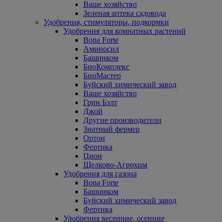
Ваше хозяйство
Зеленая аптека садовода
Удобрения, стимуляторы, подкормки
Удобрения для комнатных растений
Bona Forte
Аминосил
Башинком
БиоКомплекс
БиоМастер
Буйский химический завод
Ваше хозяйство
Грин Бэлт
Джой
Другие производители
Знатный фермер
Ортон
Фертика
Цион
Щелково-Агрохим
Удобрения для газона
Bona Forte
Башинком
Буйский химический завод
Фертика
Удобрения весенние, осенние