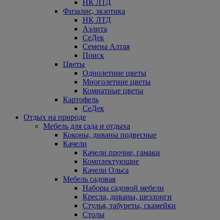
НК ЛТД
Физалис, экзотика
НК ЛТД
Аэлита
СеДек
Семена Алтая
Поиск
Цветы
Однолетние цветы
Многолетние цветы
Комнатные цветы
Картофель
СеДек
Отдых на природе
Мебель для сада и отдыха
Коконы, диваны подвесные
Качели
Качели прочие, гамаки
Комплектующие
Качели Ольса
Мебель садовая
Наборы садовой мебели
Кресла, диваны, шезлонги
Стулья, табуреты, скамейки
Столы