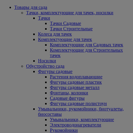
Товары для сада
Тачки, комплектующие для тачек, носилки
Тачки
Тачки Садовые
Тачки Строительные
Колеса для тачек
Комплектующие для тачек
Комплектующие для Садовых тачек
Комплектующие для Строительных
тачек
Носилки
Обустройство сада
Фигуры садовые
Растения водоплавающие
Фигуры садовые пластик
Фигуры садовые металл
Фонтаны, колонки
Садовые фигуры
Фигуры садовые полистоун
Умывальники, рукомойники, биотуалеты,
биосоставы
Умывальники, комплектующие
Электроводонагреватели
Рукомойники