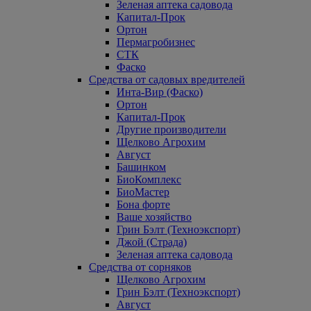
Зеленая аптека садовода
Капитал-Прок
Ортон
Пермагробизнес
СТК
Фаско
Средства от садовых вредителей
Инта-Вир (Фаско)
Ортон
Капитал-Прок
Другие производители
Щелково Агрохим
Август
Башинком
БиоКомплекс
БиоМастер
Бона форте
Ваше хозяйство
Грин Бэлт (Техноэкспорт)
Джой (Страда)
Зеленая аптека садовода
Средства от сорняков
Щелково Агрохим
Грин Бэлт (Техноэкспорт)
Август