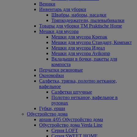
Веники
Инвентарь для уборки
Швабры, наборы, насадки
Тряпкодержатели, пылевыбивалки
Товары для уборки ТМ Praktische Home
Мешки для мусора
Мешки для мусора Крепак
Мешки для мусора Стандарт, Компакт
Мешки для мусора Идеал
Мешки для мусора Avikomp
Вкладыши в бочки, пакеты для
компоста
Перчатки резиновые
Окномойки
Салфетка, тряпка, полотно нетканое,
вафельное
Салфетки штучные
Полотно нетканое, вафельное в
рулонах
Губки, ерши
Обустройство дома
архив 4/05 Обустройство дома
Обустройство дома Verda Line
Серия LOFT
Серия SWEET HOME