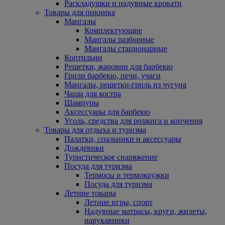
Раскладушки и надувные кровати
Товары для пикника
Мангалы
Комплектующие
Мангалы разборные
Мангалы стационарные
Коптильни
Решетки, жаровни для барбекю
Грили барбекю, печи, учаги
Мангалы, решетки-гриль из чугуна
Чаши для костра
Шампуры
Аксессуары для барбекю
Уголь, средства для розжига и копчения
Товары для отдыха и туризма
Палатки, спальники и аксессуары
Дождевики
Туристическое снаряжение
Посуда для туризма
Термосы и термокружки
Посуда для туризма
Летние товары
Летние игры, спорт
Надувные матрасы, круги, жилеты,
нарукавники