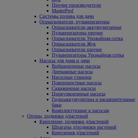
Прочие производители
MasterProf
Системы полива для дачи
Опрыскиватели, пульверизаторы
Опрыскиватели аккумуляторные
Пульверизаторы прочие
Опрыскиватели Урожайная сотка
Опрыскиватели Жук
Опрыскиватели прочие
Пульверизаторы Урожайная сотка
Насосы для дома и дачи
Вибрационные насосы
Дренажные насосы
Насосные станции
Поверхностные насосы
Скважинные насосы
Циркуляционные насосы
Гидроаккумуляторы и расширительные
баки
Комплектующие к насосам
Опоры, подвязки д/растений
Крепление, подвязки д/растений
Шпагаты д/подвязки растений
Крепления д/растений