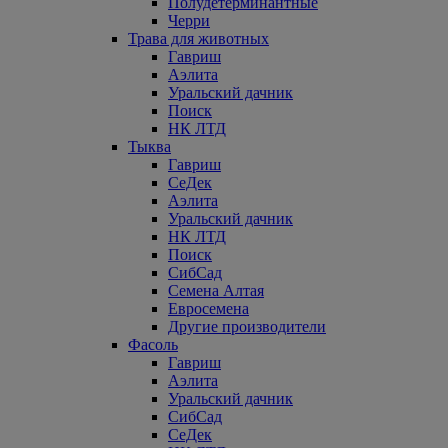
Полудетерминантные
Черри
Трава для животных
Гавриш
Аэлита
Уральский дачник
Поиск
НК ЛТД
Тыква
Гавриш
СеДек
Аэлита
Уральский дачник
НК ЛТД
Поиск
СибСад
Семена Алтая
Евросемена
Другие производители
Фасоль
Гавриш
Аэлита
Уральский дачник
СибСад
СеДек