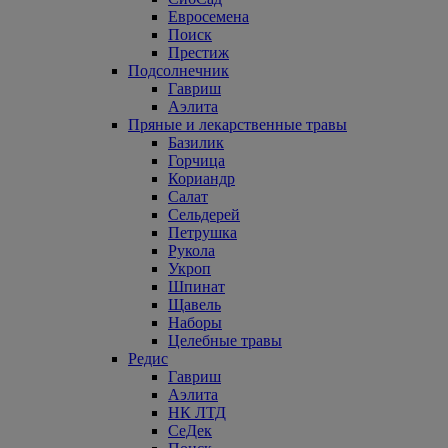
Евросемена
Поиск
Престиж
Подсолнечник
Гавриш
Аэлита
Пряные и лекарственные травы
Базилик
Горчица
Кориандр
Салат
Сельдерей
Петрушка
Рукола
Укроп
Шпинат
Щавель
Наборы
Целебные травы
Редис
Гавриш
Аэлита
НК ЛТД
СеДек