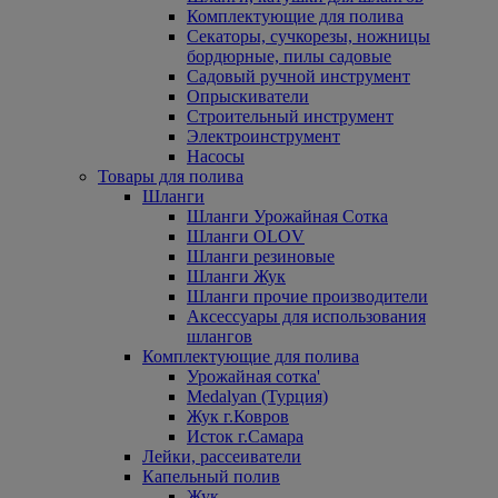
Комплектующие для полива
Секаторы, сучкорезы, ножницы
бордюрные, пилы садовые
Садовый ручной инструмент
Опрыскиватели
Строительный инструмент
Электроинструмент
Насосы
Товары для полива
Шланги
Шланги Урожайная Сотка
Шланги OLOV
Шланги резиновые
Шланги Жук
Шланги прочие производители
Аксессуары для использования
шлангов
Комплектующие для полива
Урожайная сотка'
Medalyan (Турция)
Жук г.Ковров
Исток г.Самара
Лейки, рассеиватели
Капельный полив
Жук