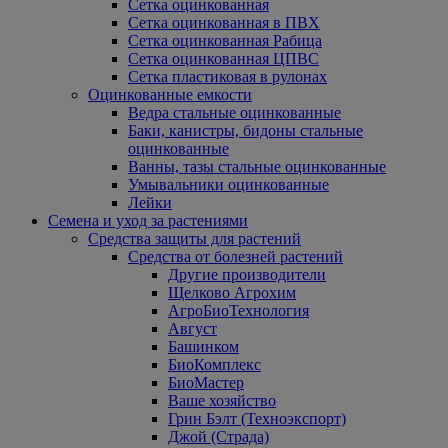
Сетка оцинкованная
Сетка оцинкованная в ПВХ
Сетка оцинкованная Рабица
Сетка оцинкованная ЦПВС
Сетка пластиковая в рулонах
Оцинкованные емкости
Ведра стальные оцинкованные
Баки, канистры, бидоны стальные
оцинкованные
Ванны, тазы стальные оцинкованные
Умывальники оцинкованные
Лейки
Семена и уход за растениями
Средства защиты для растений
Средства от болезней растений
Другие производители
Щелково Агрохим
АгроБиоТехнология
Август
Башинком
БиоКомплекс
БиоМастер
Ваше хозяйство
Грин Бэлт (Техноэкспорт)
Джой (Страда)