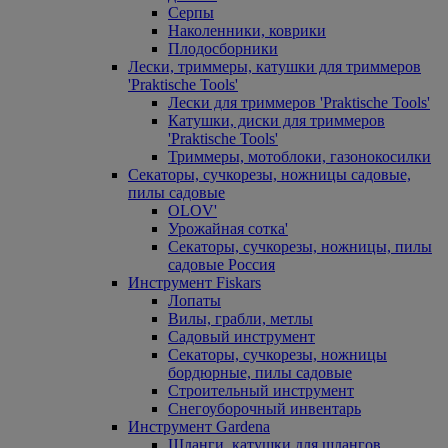
Серпы
Наколенники, коврики
Плодосборники
Лески, триммеры, катушки для триммеров
'Praktische Tools'
Лески для триммеров 'Praktische Tools'
Катушки, диски для триммеров
'Praktische Tools'
Триммеры, мотоблоки, газонокосилки
Секаторы, сучкорезы, ножницы садовые,
пилы садовые
OLOV'
Урожайная сотка'
Секаторы, сучкорезы, ножницы, пилы
садовые Россия
Инструмент Fiskars
Лопаты
Вилы, грабли, метлы
Садовый инструмент
Секаторы, сучкорезы, ножницы
бордюрные, пилы садовые
Строительный инструмент
Снегоуборочный инвентарь
Инструмент Gardena
Шланги, катушки для шлангов