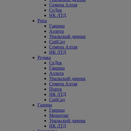
Семена Алтая
СеДек
НК ЛТД
Репа
Гавриш
Аэлита
Уральский дачник
СибСад
Семена Алтая
НК ЛТД
Редька
СеДек
Гавриш
Аэлита
Уральский дачник
Семена Алтая
Поиск
НК ЛТД
СибСад
Газоны
Гавриш
Мираторг
Уральский дачник
НК ЛТД