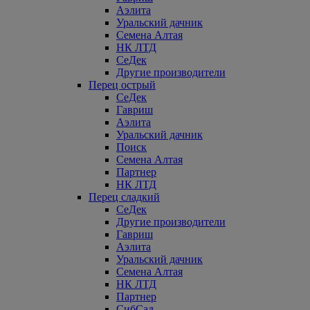
Аэлита
Уральский дачник
Семена Алтая
НК ЛТД
СеДек
Другие производители
Перец острый
СеДек
Гавриш
Аэлита
Уральский дачник
Поиск
Семена Алтая
Партнер
НК ЛТД
Перец сладкий
СеДек
Другие производители
Гавриш
Аэлита
Уральский дачник
Семена Алтая
НК ЛТД
Партнер
СибСад