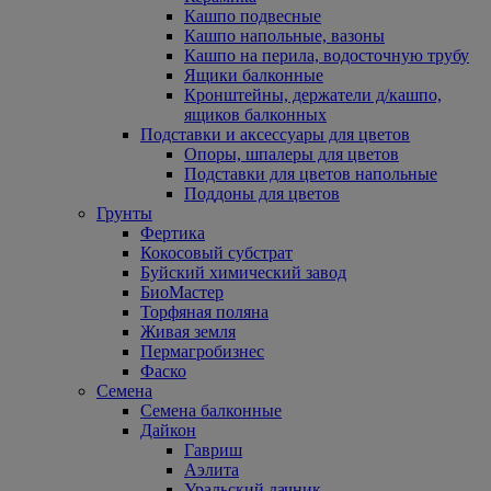
Кашпо подвесные
Кашпо напольные, вазоны
Кашпо на перила, водосточную трубу
Ящики балконные
Кронштейны, держатели д/кашпо,
ящиков балконных
Подставки и аксессуары для цветов
Опоры, шпалеры для цветов
Подставки для цветов напольные
Поддоны для цветов
Грунты
Фертика
Кокосовый субстрат
Буйский химический завод
БиоМастер
Торфяная поляна
Живая земля
Пермагробизнес
Фаско
Семена
Семена балконные
Дайкон
Гавриш
Аэлита
Уральский дачник