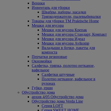
Веники
Инвентарь для уборки
Швабры, наборы, насадки
Тряпкодержатели, пылевыбивалки
Товары для уборки ТМ Praktische Home
Мешки для мусора
Мешки для мусора Крепак
Мешки для мусора Стандарт, Компакт
Мешки для мусора Идеал
Мешки для мусора Avikomp
Вкладыши в бочки, пакеты для
компоста
Перчатки резиновые
Окномойки
Салфетка, тряпка, полотно нетканое,
вафельное
Салфетки штучные
Полотно нетканое, вафельное в
рулонах
Губки, ерши
Обустройство дома
архив 4/05 Обустройство дома
Обустройство дома Verda Line
Серия LOFT
Серия SWEET HOME