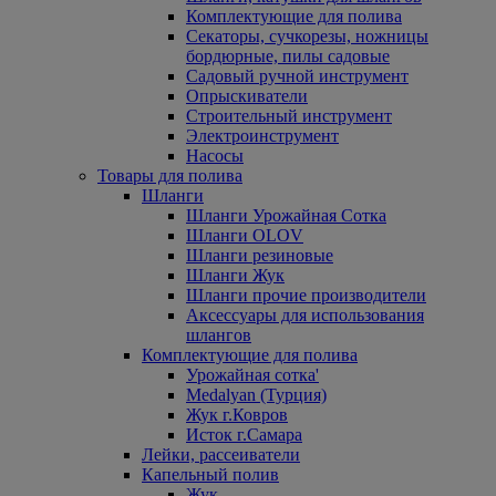
Комплектующие для полива
Секаторы, сучкорезы, ножницы
бордюрные, пилы садовые
Садовый ручной инструмент
Опрыскиватели
Строительный инструмент
Электроинструмент
Насосы
Товары для полива
Шланги
Шланги Урожайная Сотка
Шланги OLOV
Шланги резиновые
Шланги Жук
Шланги прочие производители
Аксессуары для использования
шлангов
Комплектующие для полива
Урожайная сотка'
Medalyan (Турция)
Жук г.Ковров
Исток г.Самара
Лейки, рассеиватели
Капельный полив
Жук