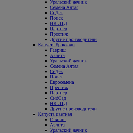
Уральский дачник
Семена Алтая
СеДек
Поиск
НК ЛТД
Партнер
Престиж
Другие производители
Капуста брокколи
Гавриш
Аэлита
Уральский дачник
Семена Алтая
СеДек
Поиск
Евросемена
Престиж
Партнер
СибСад
НК ЛТД
Другие производители
Капуста цветная
Гавриш
Аэлита
Уральский дачник