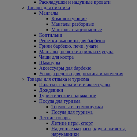
Раскладушки и надувные кровати
Товары для пикника
Мангалы
Комплектующие
Мангалы разборные
Мангалы стационарные
Коптильни
Решетки, жаровни для барбекю
Грили барбекю, печи, учаги
Мангалы, решетки-гриль из чугуна
Чаши для костра
Шампуры
Аксессуары для барбекю
Уголь, средства для розжига и копчения
Товары для отдыха и туризма
Палатки, спальники и аксессуары
Дождевики
Туристическое снаряжение
Посуда для туризма
Термосы и термокружки
Посуда для туризма
Летние товары
Летние игры, спорт
Надувные матрасы, круги, жилеты,
нарукавники