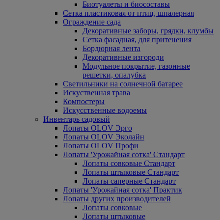
Биотуалеты и биосоставы
Сетка пластиковая от птиц, шпалерная
Ограждение сада
Декоративные заборы, грядки, клумбы
Сетка фасадная, для притенения
Бордюрная лента
Декоративные изгороди
Модульное покрытие, газонные
решетки, опалубка
Светильники на солнечной батарее
Искуственная трава
Компостеры
Искусственные водоемы
Инвентарь садовый
Лопаты OLOV Эрго
Лопаты OLOV Эколайн
Лопаты OLOV Профи
Лопаты 'Урожайная сотка' Стандарт
Лопаты совковые Стандарт
Лопаты штыковые Стандарт
Лопаты саперные Стандарт
Лопаты 'Урожайная сотка' Практик
Лопаты других производителей
Лопаты совковые
Лопаты штыковые