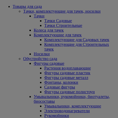
Товары для сада
Тачки, комплектующие для тачек, носилки
Тачки
Тачки Садовые
Тачки Строительные
Колеса для тачек
Комплектующие для тачек
Комплектующие для Садовых тачек
Комплектующие для Строительных
тачек
Носилки
Обустройство сада
Фигуры садовые
Растения водоплавающие
Фигуры садовые пластик
Фигуры садовые металл
Фонтаны, колонки
Садовые фигуры
Фигуры садовые полистоун
Умывальники, рукомойники, биотуалеты,
биосоставы
Умывальники, комплектующие
Электроводонагреватели
Рукомойники