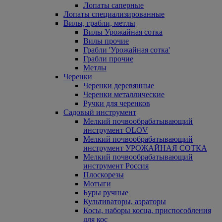
Лопаты саперные
Лопаты специализированные
Вилы, грабли, метлы
Вилы Урожайная сотка
Вилы прочие
Грабли 'Урожайная сотка'
Грабли прочие
Метлы
Черенки
Черенки деревянные
Черенки металлические
Ручки для черенков
Садовый инструмент
Мелкий почвообрабатывающий
инструмент OLOV
Мелкий почвообрабатывающий
инструмент УРОЖАЙНАЯ СОТКА
Мелкий почвообрабатывающий
инструмент Россия
Плоскорезы
Мотыги
Буры ручные
Культиваторы, аэраторы
Косы, наборы косца, приспособления
для кос