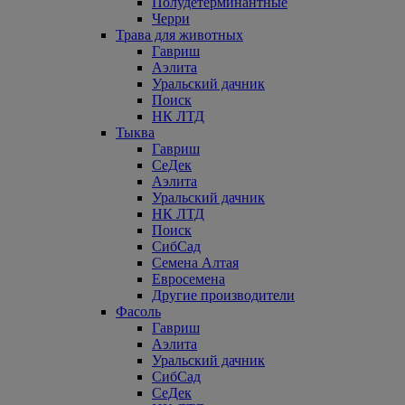
Полудетерминантные
Черри
Трава для животных
Гавриш
Аэлита
Уральский дачник
Поиск
НК ЛТД
Тыква
Гавриш
СеДек
Аэлита
Уральский дачник
НК ЛТД
Поиск
СибСад
Семена Алтая
Евросемена
Другие производители
Фасоль
Гавриш
Аэлита
Уральский дачник
СибСад
СеДек