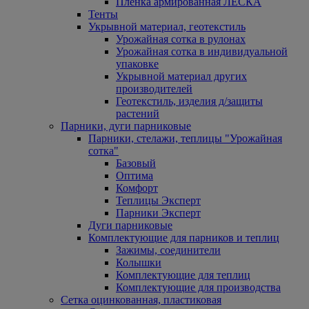
Пленка армированная ЛЕСКА
Тенты
Укрывной материал, геотекстиль
Урожайная сотка в рулонах
Урожайная сотка в индивидуальной
упаковке
Укрывной материал других
производителей
Геотекстиль, изделия д/защиты
растений
Парники, дуги парниковые
Парники, стелажи, теплицы "Урожайная
сотка"
Базовый
Оптима
Комфорт
Теплицы Эксперт
Парники Эксперт
Дуги парниковые
Комплектующие для парников и теплиц
Зажимы, соединители
Колышки
Комплектующие для теплиц
Комплектующие для производства
Сетка оцинкованная, пластиковая