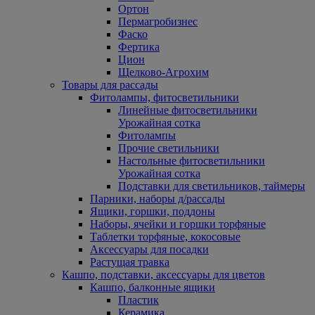
Ортон
Пермагробизнес
Фаско
Фертика
Цион
Щелково-Агрохим
Товары для рассады
Фитолампы, фитосветильники
Линейные фитосветильники
Урожайная сотка
Фитолампы
Прочие светильники
Настольные фитосветильники
Урожайная сотка
Подставки для светильников, таймеры
Парники, наборы д/рассады
Ящики, горшки, поддоны
Наборы, ячейки и горшки торфяные
Таблетки торфяные, кокосовые
Аксессуары для посадки
Растущая травка
Кашпо, подставки, аксессуары для цветов
Кашпо, балконные ящики
Пластик
Керамика