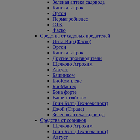
Зеленая аптека садовода
Капитал-Прок
Ортон
Пермагробизнес
СТК
Фаско
Средства от садовых вредителей
Инта-Вир (Фаско)
Ортон
Капитал-Прок
Другие производители
Щелково Агрохим
Август
Башинком
БиоКомплекс
БиоМастер
Бона форте
Ваше хозяйство
Грин Бэлт (Техноэкспорт)
Джой (Страда)
Зеленая аптека садовода
Средства от сорняков
Щелково Агрохим
Грин Бэлт (Техноэкспорт)
Август