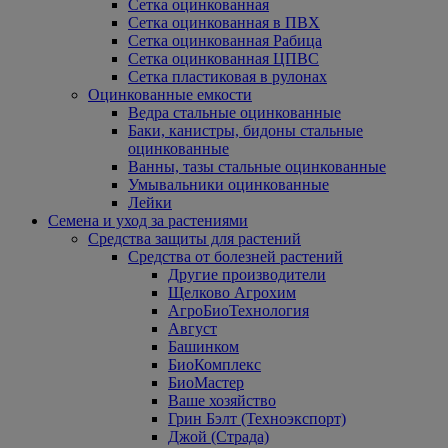
Сетка оцинкованная
Сетка оцинкованная в ПВХ
Сетка оцинкованная Рабица
Сетка оцинкованная ЦПВС
Сетка пластиковая в рулонах
Оцинкованные емкости
Ведра стальные оцинкованные
Баки, канистры, бидоны стальные
оцинкованные
Ванны, тазы стальные оцинкованные
Умывальники оцинкованные
Лейки
Семена и уход за растениями
Средства защиты для растений
Средства от болезней растений
Другие производители
Щелково Агрохим
АгроБиоТехнология
Август
Башинком
БиоКомплекс
БиоМастер
Ваше хозяйство
Грин Бэлт (Техноэкспорт)
Джой (Страда)