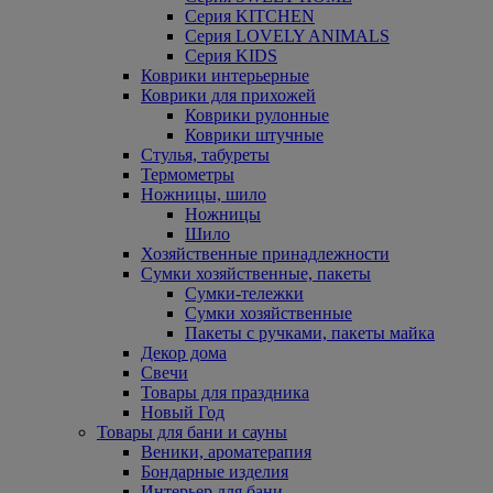
Серия KITCHEN
Серия LOVELY ANIMALS
Серия KIDS
Коврики интерьерные
Коврики для прихожей
Коврики рулонные
Коврики штучные
Стулья, табуреты
Термометры
Ножницы, шило
Ножницы
Шило
Хозяйственные принадлежности
Сумки хозяйственные, пакеты
Сумки-тележки
Сумки хозяйственные
Пакеты с ручками, пакеты майка
Декор дома
Свечи
Товары для праздника
Новый Год
Товары для бани и сауны
Веники, ароматерапия
Бондарные изделия
Интерьер для бани