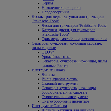
Серпы
Наколенники, коврики
Плодосборники
Лески, триммеры, катушки для триммеров
'Praktische Tools'
Лески для триммеров 'Praktische Tools'
Катушки, диски для триммеров
'Praktische Tools'
Триммеры, мотоблоки, газонокосилки
Секаторы, сучкорезы, ножницы садовые,
пилы садовые
OLOV'
Урожайная сотка'
Секаторы, сучкорезы, ножницы, пилы
садовые Россия
Инструмент Fiskars
Лопаты
Вилы, грабли, метлы
Садовый инструмент
Секаторы, сучкорезы, ножницы
бордюрные, пилы садовые
Строительный инструмент
Снегоуборочный инвентарь
Инструмент Gardena
Шланги, катушки для шлангов