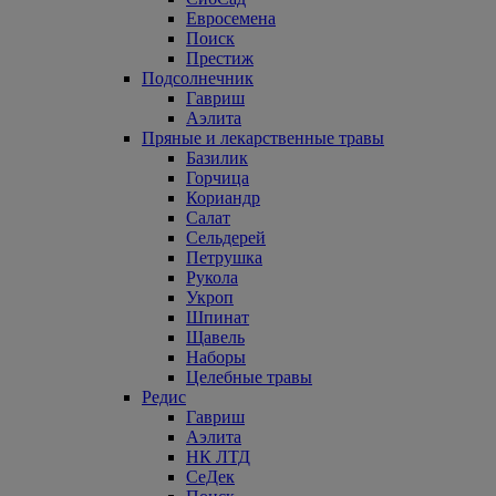
Евросемена
Поиск
Престиж
Подсолнечник
Гавриш
Аэлита
Пряные и лекарственные травы
Базилик
Горчица
Кориандр
Салат
Сельдерей
Петрушка
Рукола
Укроп
Шпинат
Щавель
Наборы
Целебные травы
Редис
Гавриш
Аэлита
НК ЛТД
СеДек