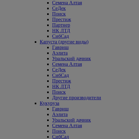
Семена Алтая
СеДек
Поиск
Престиж
Партнер
НК ЛТД
СибСад
Капуста (другие виды)
Гавриш
Аэлита
Уральский дачник
Семена Алтая
СеДек
СибСад
Престиж
НК ЛТД
Поиск
Другие производители
Кукуруза
Гавриш
Аэлита
Уральский дачник
Семена Алтая
Поиск
СибСад