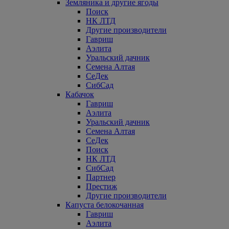
Земляника и другие ягоды
Поиск
НК ЛТД
Другие производители
Гавриш
Аэлита
Уральский дачник
Семена Алтая
СеДек
СибСад
Кабачок
Гавриш
Аэлита
Уральский дачник
Семена Алтая
СеДек
Поиск
НК ЛТД
СибСад
Партнер
Престиж
Другие производители
Капуста белокочанная
Гавриш
Аэлита