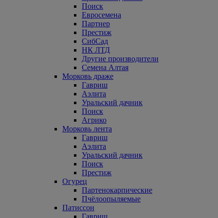
Поиск
Евросемена
Партнер
Престиж
СибСад
НК ЛТД
Другие производители
Семена Алтая
Морковь драже
Гавриш
Аэлита
Уральский дачник
Поиск
Агрико
Морковь лента
Гавриш
Аэлита
Уральский дачник
Поиск
Престиж
Огурец
Партенокарпические
Пчёлоопыляемые
Патиссон
Гавриш