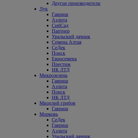
Другие производители
Лук
Гавриш
Аэлита
СибСад
Партнер
Уральский дачник
Семена Алтая
СеДек
Поиск
Евросемена
Престиж
НК ЛТД
Микрозелень
Гавриш
Аэлита
Поиск
НК ЛТД
Мицелий грибов
Гавриш
Морковь
СеДек
Гавриш
Аэлита
Уральский дачник