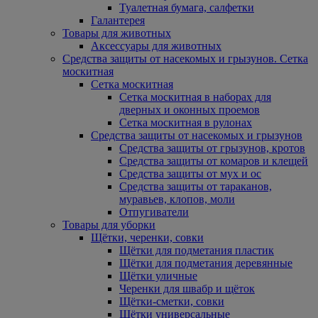
Туалетная бумага, салфетки
Галантерея
Товары для животных
Аксессуары для животных
Средства защиты от насекомых и грызунов. Сетка
москитная
Сетка москитная
Сетка москитная в наборах для
дверных и оконных проемов
Сетка москитная в рулонах
Средства защиты от насекомых и грызунов
Средства защиты от грызунов, кротов
Средства защиты от комаров и клещей
Средства защиты от мух и ос
Средства защиты от тараканов,
муравьев, клопов, моли
Отпугиватели
Товары для уборки
Щётки, черенки, совки
Щётки для подметания пластик
Щётки для подметания деревянные
Щётки уличные
Черенки для швабр и щёток
Щётки-сметки, совки
Щётки универсальные