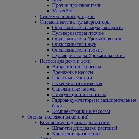
Прочие производители
MasterProf
Системы полива для дачи
Опрыскиватели, пульверизаторы
Опрыскиватели аккумуляторные
Пульверизаторы прочие
Опрыскиватели Урожайная сотка
Опрыскиватели Жук
Опрыскиватели прочие
Пульверизаторы Урожайная сотка
Насосы для дома и дачи
Вибрационные насосы
Дренажные насосы
Насосные станции
Поверхностные насосы
Скважинные насосы
Циркуляционные насосы
Гидроаккумуляторы и расширительные
баки
Комплектующие к насосам
Опоры, подвязки д/растений
Крепление, подвязки д/растений
Шпагаты д/подвязки растений
Крепления д/растений