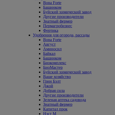
Bona Forte
Башинком
Буйский химический завод
Другие производители
Знатный фермер
Пермагробизнес
Фертика
Удобрения для огорода, рассады
Bona Forte
Август
Аминосил
Байкал
Башинком
Биокомплекс
БиоМастер
Буйский химический завод
Ваше хозяйство
Грин Бэлт
Джой
Добрая сила
Другие производители
Зеленая аптека садовода
Знатный фермер
Капитал прок
Нэст М