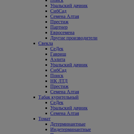
Поиск
Уральский дачник
СибСад
Семена Алтая
Престиж
Партнер
Евросемена
Другие производители
Свекла
СеДек
Гавриш
Аэлита
Уральский дачник
СибСад
Поиск
НК ЛТД
Престиж
Семена Алтая
Табак курительный
СеДек
Уральский дачник
Семена Алтая
Томат
Детерминантные
Индетерминантные