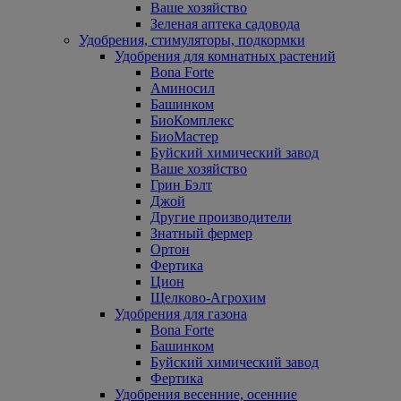
Ваше хозяйство
Зеленая аптека садовода
Удобрения, стимуляторы, подкормки
Удобрения для комнатных растений
Bona Forte
Аминосил
Башинком
БиоКомплекс
БиоМастер
Буйский химический завод
Ваше хозяйство
Грин Бэлт
Джой
Другие производители
Знатный фермер
Ортон
Фертика
Цион
Щелково-Агрохим
Удобрения для газона
Bona Forte
Башинком
Буйский химический завод
Фертика
Удобрения весенние, осенние