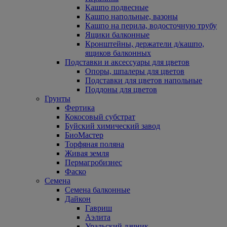
Кашпо подвесные
Кашпо напольные, вазоны
Кашпо на перила, водосточную трубу
Ящики балконные
Кронштейны, держатели д/кашпо,
ящиков балконных
Подставки и аксессуары для цветов
Опоры, шпалеры для цветов
Подставки для цветов напольные
Поддоны для цветов
Грунты
Фертика
Кокосовый субстрат
Буйский химический завод
БиоМастер
Торфяная поляна
Живая земля
Пермагробизнес
Фаско
Семена
Семена балконные
Дайкон
Гавриш
Аэлита
Уральский дачник