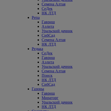
Семена Алтая
СеДек
НК ЛТД
Репа
Гавриш
Аэлита
Уральский дачник
СибСад
Семена Алтая
НК ЛТД
Редька
СеДек
Гавриш
Аэлита
Уральский дачник
Семена Алтая
Поиск
НК ЛТД
СибСад
Газоны
Гавриш
Мираторг
Уральский дачник
НК ЛТД