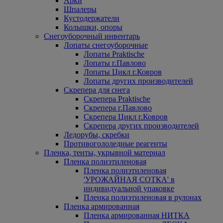
Арки
Шпалеры
Кустодержатели
Колышки, опоры
Снегоуборочный инвентарь
Лопаты снегоуборочные
Лопаты Praktische
Лопаты г.Павлово
Лопаты Цикл г.Ковров
Лопаты других производителей
Скрепера для снега
Скрепера Praktische
Скрепера г.Павлово
Скрепера Цикл г.Ковров
Скрепера других производителей
Ледорубы, скребки
Противогололедные реагенты
Пленка, тенты, укрывной материал
Пленка полиэтиленовая
Пленка полиэтиленовая
'УРОЖАЙНАЯ СОТКА' в
индивидуальной упаковке
Пленка полиэтиленовая в рулонах
Пленка армированная
Пленка армированная НИТКА