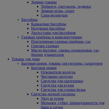
Зимние товары
Тюбинги, снегокаты, ледянки
Зимние игры, спорт
Сани-волокуши
Бассейны
Каркасные бассейны
Надувные бассейны
Аксессуары для бассейнов
Газовые приборы и комплектующие
Портативные газовые приборы, газ
Горелки газовые
Масло бытовое, смазка силиконовая, газ,
бензин д/зажигалок
Товары для дома
Бытовая химия, товары для гигиены, галантерея
Бытовая химия
Освежители воздуха
Чистящие средства
Средства для сантехники
Средства для кухни
Средства для стирки белья
Средства личной гигиены
Уход за телом
Мочалки, губки, принадлежности для
бани и сауны