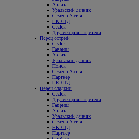
Аэлита
Уральский дачник
Семена Алтая
НК ЛТД
СеДек
Другие производители
Перец острый
СеДек
Гавриш
Аэлита
Уральский дачник
Поиск
Семена Алтая
Партнер
НК ЛТД
Перец сладкий
СеДек
Другие производители
Гавриш
Аэлита
Уральский дачник
Семена Алтая
НК ЛТД
Партнер
СибСад