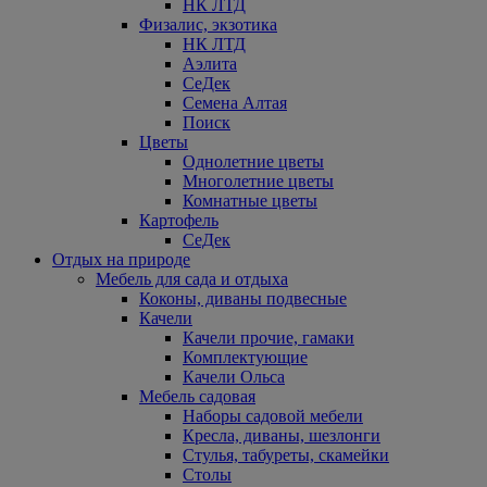
НК ЛТД
Физалис, экзотика
НК ЛТД
Аэлита
СеДек
Семена Алтая
Поиск
Цветы
Однолетние цветы
Многолетние цветы
Комнатные цветы
Картофель
СеДек
Отдых на природе
Мебель для сада и отдыха
Коконы, диваны подвесные
Качели
Качели прочие, гамаки
Комплектующие
Качели Ольса
Мебель садовая
Наборы садовой мебели
Кресла, диваны, шезлонги
Стулья, табуреты, скамейки
Столы