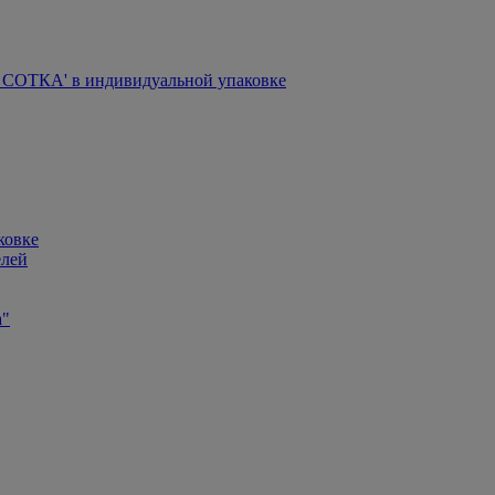
СОТКА' в индивидуальной упаковке
ковке
елей
а"