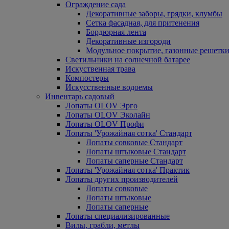
Ограждение сада
Декоративные заборы, грядки, клумбы
Сетка фасадная, для притенения
Бордюрная лента
Декоративные изгороди
Модульное покрытие, газонные решетки
Светильники на солнечной батарее
Искуственная трава
Компостеры
Искусственные водоемы
Инвентарь садовый
Лопаты OLOV Эрго
Лопаты OLOV Эколайн
Лопаты OLOV Профи
Лопаты 'Урожайная сотка' Стандарт
Лопаты совковые Стандарт
Лопаты штыковые Стандарт
Лопаты саперные Стандарт
Лопаты 'Урожайная сотка' Практик
Лопаты других производителей
Лопаты совковые
Лопаты штыковые
Лопаты саперные
Лопаты специализированные
Вилы, грабли, метлы