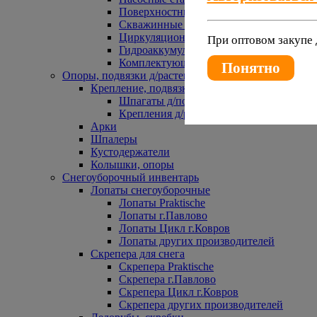
Поверхностные насосы
Скважинные насосы
Циркуляционные насосы
При оптовом закупе 
Гидроаккумуляторы и расширительные 
Комплектующие к насосам
Понятно
Опоры, подвязки д/растений
Крепление, подвязки д/растений
Шпагаты д/подвязки растений
Крепления д/растений
Арки
Шпалеры
Кустодержатели
Колышки, опоры
Снегоуборочный инвентарь
Лопаты снегоуборочные
Лопаты Praktische
Лопаты г.Павлово
Лопаты Цикл г.Ковров
Лопаты других производителей
Скрепера для снега
Скрепера Praktische
Скрепера г.Павлово
Скрепера Цикл г.Ковров
Скрепера других производителей