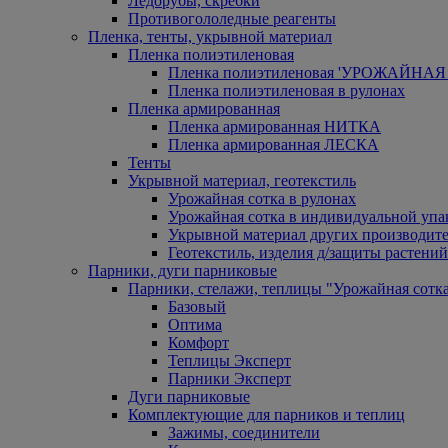
Ледорубы, скребки
Противогололедные реагенты
Пленка, тенты, укрывной материал
Пленка полиэтиленовая
Пленка полиэтиленовая 'УРОЖАЙНАЯ 
Пленка полиэтиленовая в рулонах
Пленка армированная
Пленка армированная НИТКА
Пленка армированная ЛЕСКА
Тенты
Укрывной материал, геотекстиль
Урожайная сотка в рулонах
Урожайная сотка в индивидуальной упа
Укрывной материал других производит
Геотекстиль, изделия д/защиты растений
Парники, дуги парниковые
Парники, стелажи, теплицы "Урожайная сотк
Базовый
Оптима
Комфорт
Теплицы Эксперт
Парники Эксперт
Дуги парниковые
Комплектующие для парников и теплиц
Зажимы, соединители