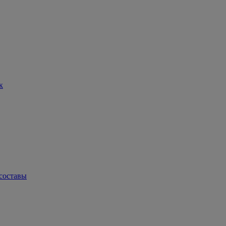
к
составы