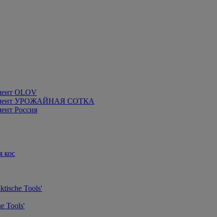
мент OLOV
румент УРОЖАЙНАЯ СОТКА
ент Россия
я кос
tische Tools'
e Tools'