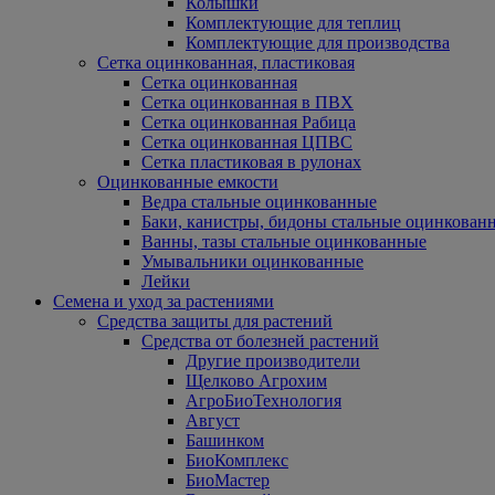
Колышки
Комплектующие для теплиц
Комплектующие для производства
Сетка оцинкованная, пластиковая
Сетка оцинкованная
Сетка оцинкованная в ПВХ
Сетка оцинкованная Рабица
Сетка оцинкованная ЦПВС
Сетка пластиковая в рулонах
Оцинкованные емкости
Ведра стальные оцинкованные
Баки, канистры, бидоны стальные оцинкован
Ванны, тазы стальные оцинкованные
Умывальники оцинкованные
Лейки
Семена и уход за растениями
Средства защиты для растений
Средства от болезней растений
Другие производители
Щелково Агрохим
АгроБиоТехнология
Август
Башинком
БиоКомплекс
БиоМастер