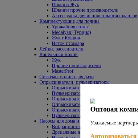
Шланги Жук
Шланги прочие производители
Аксессуары для использования шлангов
Комплектующие для полива
Урожайная сотка'
Medalyan (Турция)
Жук г.Ковров
Исток г.Самара
Лейки, рассеиватели
Капельный полив
Жук
Прочие производители
MasterProf
Системы полива для дачи
Опрыскиватели, пульверизаторы
Опрыскиватели аккумуляторные
Пульверизаторы прочие
Опрыскиватели Урожайная сотка
Опрыскиватели Жук
Оптовая комп
Опрыскиватели прочие
Пульверизаторы Урожайная сотка
Насосы для дома и дачи
Уважаемые партнеры,
Вибрационные насосы
Дренажные насосы
Авторизоваться
Насосные станции