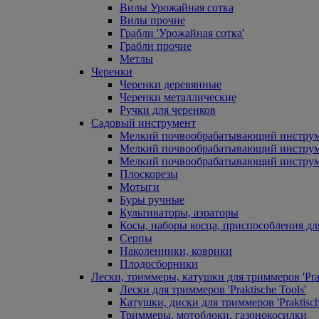
Вилы Урожайная сотка
Вилы прочие
Грабли 'Урожайная сотка'
Грабли прочие
Метлы
Черенки
Черенки деревянные
Черенки металлические
Ручки для черенков
Садовый инструмент
Мелкий почвообрабатывающий инстру
Мелкий почвообрабатывающий инст
Мелкий почвообрабатывающий инструм
Плоскорезы
Мотыги
Буры ручные
Культиваторы, аэраторы
Косы, наборы косца, приспособления дл
Серпы
Наколенники, коврики
Плодосборники
Лески, триммеры, катушки для триммеров 'Prak
Лески для триммеров 'Praktische Tools'
Катушки, диски для триммеров 'Praktisch
Триммеры, мотоблоки, газонокосилки