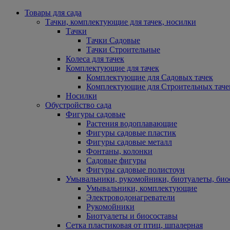
Товары для сада
Тачки, комплектующие для тачек, носилки
Тачки
Тачки Садовые
Тачки Строительные
Колеса для тачек
Комплектующие для тачек
Комплектующие для Садовых тачек
Комплектующие для Строительных таче
Носилки
Обустройство сада
Фигуры садовые
Растения водоплавающие
Фигуры садовые пластик
Фигуры садовые металл
Фонтаны, колонки
Садовые фигуры
Фигуры садовые полистоун
Умывальники, рукомойники, биотуалеты, био
Умывальники, комплектующие
Электроводонагреватели
Рукомойники
Биотуалеты и биосоставы
Сетка пластиковая от птиц, шпалерная