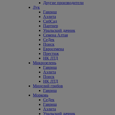
Другие производители
Лук
Гавриш
Аэлита
СибСад
Партнер
Уральский дачник
Семена Алтая
СеДек
Поиск
Евросемена
Престиж
НК ЛТД
Микрозелень
Гавриш
Аэлита
Поиск
НК ЛТД
Мицелий грибов
Гавриш
Морковь
СеДек
Гавриш
Аэлита
Уральский дачник