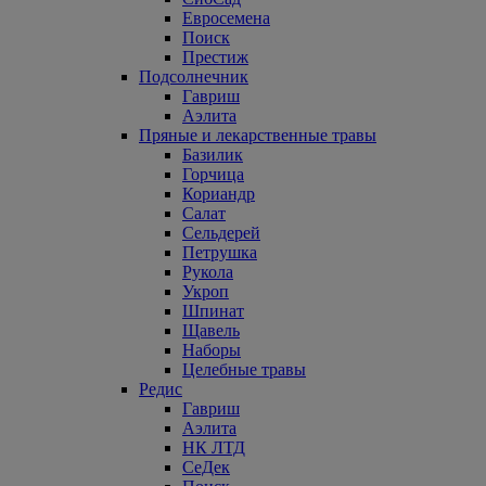
Евросемена
Поиск
Престиж
Подсолнечник
Гавриш
Аэлита
Пряные и лекарственные травы
Базилик
Горчица
Кориандр
Салат
Сельдерей
Петрушка
Рукола
Укроп
Шпинат
Щавель
Наборы
Целебные травы
Редис
Гавриш
Аэлита
НК ЛТД
СеДек