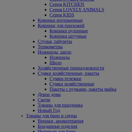
Серия KITCHEN
Серия LOVELY ANIMALS
Серия KIDS
Коврики интерьерные
Коврики для прихожей
Коврики рулонные
Коврики штучные
Стулья, табуреты
Термометры
Ножницы, шило
Ножницы
Шило
Хозяйственные принадлежности
Сумки хозяйственные, пакеты
Сумки-тележки
Сумки хозяйственные
Пакеты с ручками, пакеты майка
Декор дома
Свечи
Товары для праздника
Новый Год
Товары для бани и сауны
Веники, ароматерапия
Бондарные изделия
Интерьер для бани