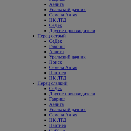
Аэлита
Уральский дачник
Семена Алтая
НК ЛТД
СеДек
Другие производители
Перец острый
СеДек
Гавриш
Аэлита
Уральский дачник
Поиск
Семена Алтая
Партнер
НК ЛТД
Перец сладкий
СеДек
Другие производители
Гавриш
Аэлита
Уральский дачник
Семена Алтая
НК ЛТД
Партнер
СибСад