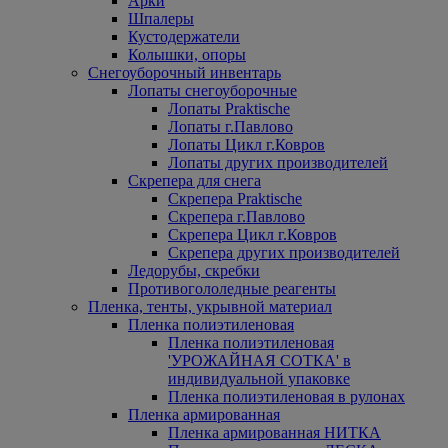
Арки
Шпалеры
Кустодержатели
Колышки, опоры
Снегоуборочный инвентарь
Лопаты снегоуборочные
Лопаты Praktische
Лопаты г.Павлово
Лопаты Цикл г.Ковров
Лопаты других производителей
Скрепера для снега
Скрепера Praktische
Скрепера г.Павлово
Скрепера Цикл г.Ковров
Скрепера других производителей
Ледорубы, скребки
Противогололедные реагенты
Пленка, тенты, укрывной материал
Пленка полиэтиленовая
Пленка полиэтиленовая
'УРОЖАЙНАЯ СОТКА' в
индивидуальной упаковке
Пленка полиэтиленовая в рулонах
Пленка армированная
Пленка армированная НИТКА