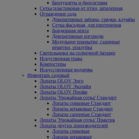
Биотуалеты и биосоставы
Сетка пластиковая от птиц, шпалерная
Ограждение сада
Декоративные заборы, грядки, клумбы
Сетка фасадная, для притенения
Бордюрная лента
Декоративные изгороди
Модульное покрытие, газонные
решетки, опалубка
Светильники на солнечной батарее
Искуственная трава
Компостеры
Искусственные водоемы
Инвентарь садовый
Лопаты OLOV Эрго
Лопаты OLOV Эколайн
Лопаты OLOV Профи
Лопаты 'Урожайная сотка' Стандарт
Лопаты совковые Стандарт
Лопаты штыковые Стандарт
Лопаты саперные Стандарт
Лопаты 'Урожайная сотка' Практик
Лопаты других производителей
Лопаты совковые
Лопаты штыковые