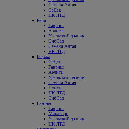
Семена Алтая
СеДек
НК ЛТД
Репа
Гавриш
Аэлита
Уральский дачник
СибСад
Семена Алтая
НК ЛТД
Редька
СеДек
Гавриш
Аэлита
Уральский дачник
Семена Алтая
Поиск
НК ЛТД
СибСад
Газоны
Гавриш
Мираторг
Уральский дачник
НК ЛТД