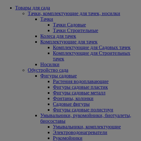
Товары для сада
Тачки, комплектующие для тачек, носилки
Тачки
Тачки Садовые
Тачки Строительные
Колеса для тачек
Комплектующие для тачек
Комплектующие для Садовых тачек
Комплектующие для Строительных
тачек
Носилки
Обустройство сада
Фигуры садовые
Растения водоплавающие
Фигуры садовые пластик
Фигуры садовые металл
Фонтаны, колонки
Садовые фигуры
Фигуры садовые полистоун
Умывальники, рукомойники, биотуалеты,
биосоставы
Умывальники, комплектующие
Электроводонагреватели
Рукомойники