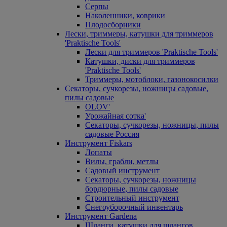
Серпы
Наколенники, коврики
Плодосборники
Лески, триммеры, катушки для триммеров
'Praktische Tools'
Лески для триммеров 'Praktische Tools'
Катушки, диски для триммеров
'Praktische Tools'
Триммеры, мотоблоки, газонокосилки
Секаторы, сучкорезы, ножницы садовые,
пилы садовые
OLOV'
Урожайная сотка'
Секаторы, сучкорезы, ножницы, пилы
садовые Россия
Инструмент Fiskars
Лопаты
Вилы, грабли, метлы
Садовый инструмент
Секаторы, сучкорезы, ножницы
бордюрные, пилы садовые
Строительный инструмент
Снегоуборочный инвентарь
Инструмент Gardena
Шланги, катушки для шлангов