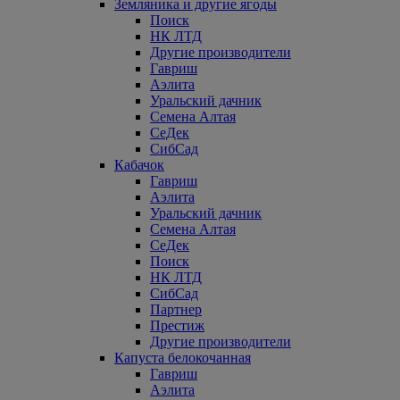
Земляника и другие ягоды
Поиск
НК ЛТД
Другие производители
Гавриш
Аэлита
Уральский дачник
Семена Алтая
СеДек
СибСад
Кабачок
Гавриш
Аэлита
Уральский дачник
Семена Алтая
СеДек
Поиск
НК ЛТД
СибСад
Партнер
Престиж
Другие производители
Капуста белокочанная
Гавриш
Аэлита