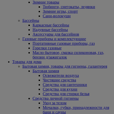
Зимние товары
Тюбинги, снегокаты, ледянки
Зимние игры, спорт
Сани-волокуши
Бассейны
Каркасные бассейны
Надувные бассейны
Аксессуары для бассейнов
Газовые приборы и комплектующие
Портативные газовые приборы, газ
Горелки газовые
Масло бытовое, смазка силиконовая, газ,
бензин д/зажигалок
Товары для дома
Бытовая химия, товары для гигиены, галантерея
Бытовая химия
Освежители воздуха
Чистящие средства
Средства для сантехники
Средства для кухни
Средства для стирки белья
Средства личной гигиены
Уход за телом
Мочалки, губки, принадлежности для
бани и сауны