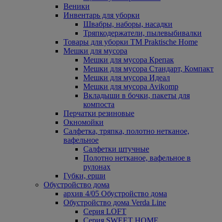
Веники
Инвентарь для уборки
Швабры, наборы, насадки
Тряпкодержатели, пылевыбивалки
Товары для уборки ТМ Praktische Home
Мешки для мусора
Мешки для мусора Крепак
Мешки для мусора Стандарт, Компакт
Мешки для мусора Идеал
Мешки для мусора Avikomp
Вкладыши в бочки, пакеты для
компоста
Перчатки резиновые
Окномойки
Салфетка, тряпка, полотно нетканое,
вафельное
Салфетки штучные
Полотно нетканое, вафельное в
рулонах
Губки, ерши
Обустройство дома
архив 4/05 Обустройство дома
Обустройство дома Verda Line
Серия LOFT
Серия SWEET HOME