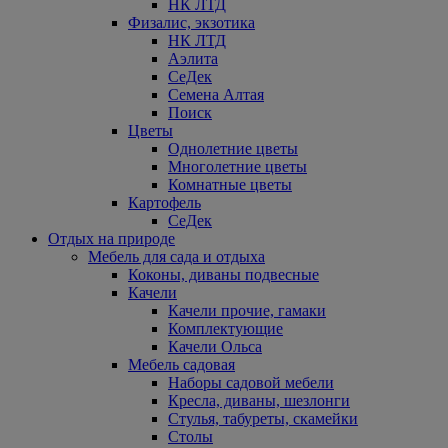
НК ЛТД
Физалис, экзотика
НК ЛТД
Аэлита
СеДек
Семена Алтая
Поиск
Цветы
Однолетние цветы
Многолетние цветы
Комнатные цветы
Картофель
СеДек
Отдых на природе
Мебель для сада и отдыха
Коконы, диваны подвесные
Качели
Качели прочие, гамаки
Комплектующие
Качели Ольса
Мебель садовая
Наборы садовой мебели
Кресла, диваны, шезлонги
Стулья, табуреты, скамейки
Столы