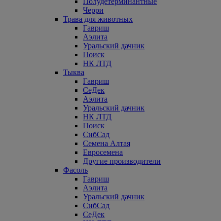
Полудетерминантные
Черри
Трава для животных
Гавриш
Аэлита
Уральский дачник
Поиск
НК ЛТД
Тыква
Гавриш
СеДек
Аэлита
Уральский дачник
НК ЛТД
Поиск
СибСад
Семена Алтая
Евросемена
Другие производители
Фасоль
Гавриш
Аэлита
Уральский дачник
СибСад
СеДек