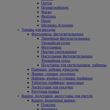
Ортон
Пермагробизнес
Фаско
Фертика
Цион
Щелково-Агрохим
Товары для рассады
Фитолампы, фитосветильники
Линейные фитосветильники
Урожайная сотка
Фитолампы
Прочие светильники
Настольные фитосветильники
Урожайная сотка
Подставки для светильников, таймеры
Парники, наборы д/рассады
Ящики, горшки, поддоны
Наборы, ячейки и горшки торфяные
Таблетки торфяные, кокосовые
Аксессуары для посадки
Растущая травка
Кашпо, подставки, аксессуары для цветов
Кашпо, балконные ящики
Пластик
Керамика