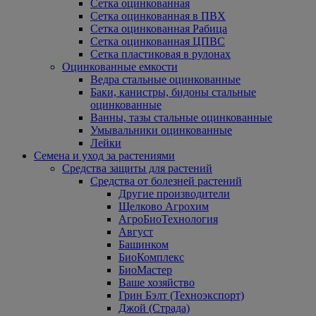
Сетка оцинкованная
Сетка оцинкованная в ПВХ
Сетка оцинкованная Рабица
Сетка оцинкованная ЦПВС
Сетка пластиковая в рулонах
Оцинкованные емкости
Ведра стальные оцинкованные
Баки, канистры, бидоны стальные
оцинкованные
Ванны, тазы стальные оцинкованные
Умывальники оцинкованные
Лейки
Семена и уход за растениями
Средства защиты для растений
Средства от болезней растений
Другие производители
Щелково Агрохим
АгроБиоТехнология
Август
Башинком
БиоКомплекс
БиоМастер
Ваше хозяйство
Грин Бэлт (Техноэкспорт)
Джой (Страда)