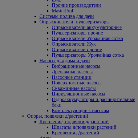
Прочие производители
MasterProf
Системы полива для дачи
Опрыскиватели, пульверизаторы
Опрыскиватели аккумуляторные
Пульверизаторы прочие
Опрыскиватели Урожайная сотка
Опрыскиватели Жук
Опрыскиватели прочие
Пульверизаторы Урожайная сотка
Насосы для дома и дачи
Вибрационные насосы
Дренажные насосы
Насосные станции
Поверхностные насосы
Скважинные насосы
Циркуляционные насосы
Гидроаккумуляторы и расширительные
баки
Комплектующие к насосам
Опоры, подвязки д/растений
Крепление, подвязки д/растений
Шпагаты д/подвязки растений
Крепления д/растений