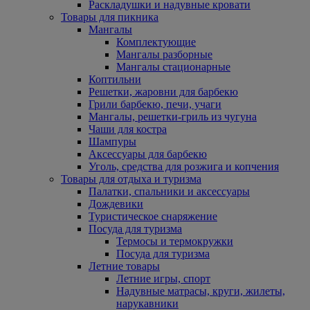
Раскладушки и надувные кровати
Товары для пикника
Мангалы
Комплектующие
Мангалы разборные
Мангалы стационарные
Коптильни
Решетки, жаровни для барбекю
Грили барбекю, печи, учаги
Мангалы, решетки-гриль из чугуна
Чаши для костра
Шампуры
Аксессуары для барбекю
Уголь, средства для розжига и копчения
Товары для отдыха и туризма
Палатки, спальники и аксессуары
Дождевики
Туристическое снаряжение
Посуда для туризма
Термосы и термокружки
Посуда для туризма
Летние товары
Летние игры, спорт
Надувные матрасы, круги, жилеты,
нарукавники