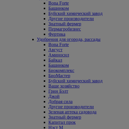
Bona Forte
Башинком
Буйский химический завод
Другие производители
Знатный фермер
Пермагробизнес
Фертика
Удобрения для огорода, рассады
Bona Forte
Август
Аминосил
Байкал
Башинком
Биокомплекс
БиоМастер
Буйский химический завод
Ваше хозяйство
Грин Бэлт
Джой
Добрая сила
Другие производители
Зеленая аптека садовода
Знатный фермер
Капитал прок
Нэст М