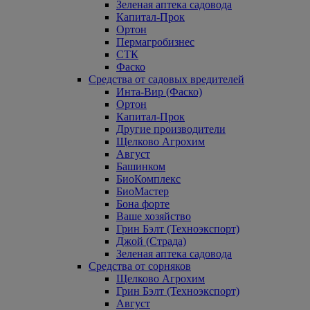
Зеленая аптека садовода
Капитал-Прок
Ортон
Пермагробизнес
СТК
Фаско
Средства от садовых вредителей
Инта-Вир (Фаско)
Ортон
Капитал-Прок
Другие производители
Щелково Агрохим
Август
Башинком
БиоКомплекс
БиоМастер
Бона форте
Ваше хозяйство
Грин Бэлт (Техноэкспорт)
Джой (Страда)
Зеленая аптека садовода
Средства от сорняков
Щелково Агрохим
Грин Бэлт (Техноэкспорт)
Август