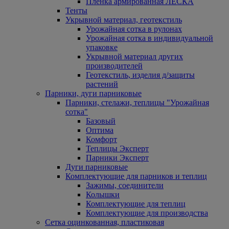
Пленка армированная ЛЕСКА
Тенты
Укрывной материал, геотекстиль
Урожайная сотка в рулонах
Урожайная сотка в индивидуальной
упаковке
Укрывной материал других
производителей
Геотекстиль, изделия д/защиты
растений
Парники, дуги парниковые
Парники, стелажи, теплицы "Урожайная
сотка"
Базовый
Оптима
Комфорт
Теплицы Эксперт
Парники Эксперт
Дуги парниковые
Комплектующие для парников и теплиц
Зажимы, соединители
Колышки
Комплектующие для теплиц
Комплектующие для производства
Сетка оцинкованная, пластиковая