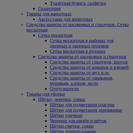
Туалетная бумага, салфетки
Галантерея
Товары для животных
Аксессуары для животных
Средства защиты от насекомых и грызунов. Сетка
москитная
Сетка москитная
Сетка москитная в наборах для
дверных и оконных проемов
Сетка москитная в рулонах
Средства защиты от насекомых и грызунов
Средства защиты от грызунов, кротов
Средства защиты от комаров и клещей
Средства защиты от мух и ос
Средства защиты от тараканов,
муравьев, клопов, моли
Отпугиватели
Товары для уборки
Щётки, черенки, совки
Щётки для подметания пластик
Щётки для подметания деревянные
Щётки уличные
Черенки для швабр и щёток
Щётки-сметки, совки
Щётки универсальные