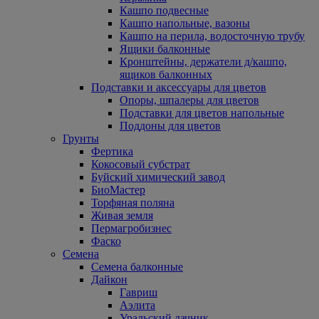
Кашпо подвесные
Кашпо напольные, вазоны
Кашпо на перила, водосточную трубу
Ящики балконные
Кронштейны, держатели д/кашпо,
ящиков балконных
Подставки и аксессуары для цветов
Опоры, шпалеры для цветов
Подставки для цветов напольные
Поддоны для цветов
Грунты
Фертика
Кокосовый субстрат
Буйский химический завод
БиоМастер
Торфяная поляна
Живая земля
Пермагробизнес
Фаско
Семена
Семена балконные
Дайкон
Гавриш
Аэлита
Уральский дачник