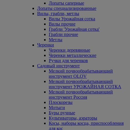
Лопаты саперные
Лопаты специализированные
Вилы, грабли, метлы
Вилы Урожайная сотка
Вилы прочие
Грабли 'Урожайная сотка'
Грабли прочие
Метлы
Черенки
Черенки деревянные
Черенки металлические
Ручки для черенков
Садовый инструмент
Мелкий почвообрабатывающий
инструмент OLOV
Мелкий почвообрабатывающий
инструмент УРОЖАЙНАЯ СОТКА
Мелкий почвообрабатывающий
инструмент Россия
Плоскорезы
Мотыги
Буры ручные
Культиваторы, аэраторы
Косы, наборы косца, приспособления
для кос