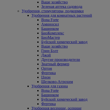
Ваше хозяйство
Зеленая аптека садовода
Удобрения, стимуляторы, подкормки
Удобрения для комнатных растений
Bona Forte
Аминосил
Башинком
БиоКомплекс
БиоМастер
Буйский химический завод
Ваше хозяйство
Грин Бэлт
Джой
Другие производители
Знатный фермер
Ортон
Фертика
Цион
Щелково-Агрохим
Удобрения для газона
Bona Forte
Башинком
Буйский химический завод
Фертика
Удобрения весенние, осенние