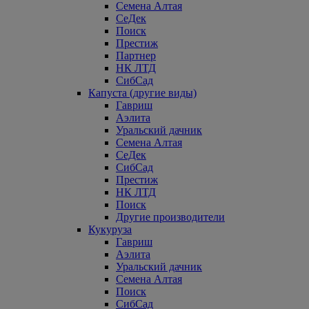
Семена Алтая
СеДек
Поиск
Престиж
Партнер
НК ЛТД
СибСад
Капуста (другие виды)
Гавриш
Аэлита
Уральский дачник
Семена Алтая
СеДек
СибСад
Престиж
НК ЛТД
Поиск
Другие производители
Кукуруза
Гавриш
Аэлита
Уральский дачник
Семена Алтая
Поиск
СибСад