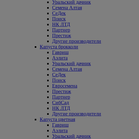
Уральский дачник
Семена Алтая
СеДек
Поиск
НК ЛТД
Партнер
Престиж
Другие производители
Капуста брокколи
Гавриш
Аэлита
Уральский дачник
Семена Алтая
СеДек
Поиск
Евросемена
Престиж
Партнер
СибСад
НК ЛТД
Другие производители
Капуста цветная
Гавриш
Аэлита
Уральский дачник