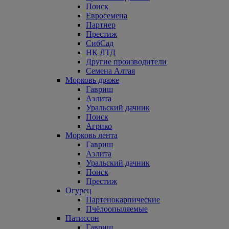
Поиск
Евросемена
Партнер
Престиж
СибСад
НК ЛТД
Другие производители
Семена Алтая
Морковь драже
Гавриш
Аэлита
Уральский дачник
Поиск
Агрико
Морковь лента
Гавриш
Аэлита
Уральский дачник
Поиск
Престиж
Огурец
Партенокарпические
Пчёлоопыляемые
Патиссон
Гавриш