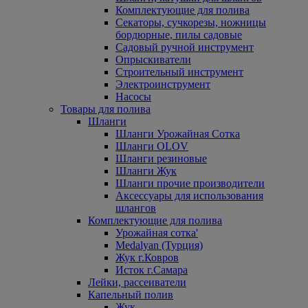
Комплектующие для полива
Секаторы, сучкорезы, ножницы
бордюрные, пилы садовые
Садовый ручной инструмент
Опрыскиватели
Строительный инструмент
Электроинструмент
Насосы
Товары для полива
Шланги
Шланги Урожайная Сотка
Шланги OLOV
Шланги резиновые
Шланги Жук
Шланги прочие производители
Аксессуары для использования
шлангов
Комплектующие для полива
Урожайная сотка'
Medalyan (Турция)
Жук г.Ковров
Исток г.Самара
Лейки, рассеиватели
Капельный полив
Жук