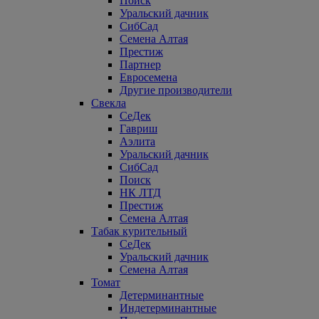
Поиск
Уральский дачник
СибСад
Семена Алтая
Престиж
Партнер
Евросемена
Другие производители
Свекла
СеДек
Гавриш
Аэлита
Уральский дачник
СибСад
Поиск
НК ЛТД
Престиж
Семена Алтая
Табак курительный
СеДек
Уральский дачник
Семена Алтая
Томат
Детерминантные
Индетерминантные