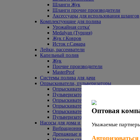
Шланги Жук
Шланги прочие производители
Аксессуары для использования шлангов
Комплектующие для полива
Урожайная сотка'
Medalyan (Турция)
Жук г.Ковров
Исток г.Самара
Лейки, рассеиватели
Капельный полив
Жук
Прочие производители
MasterProf
Системы полива для дачи
Опрыскиватели, пульверизаторы
Опрыскиватели аккумуляторные
Пульверизаторы прочие
Опрыскиватели Урожайная сотка
Опрыскиватели Жук
Оптовая комп
Опрыскиватели прочие
Пульверизаторы Урожайная сотка
Насосы для дома и дачи
Уважаемые партнеры,
Вибрационные насосы
Дренажные насосы
Авторизоваться
Насосные станции