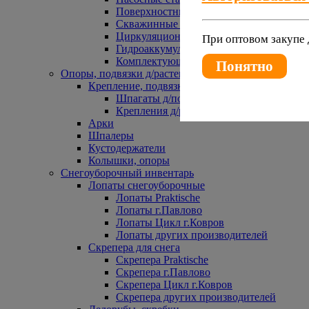
Поверхностные насосы
Скважинные насосы
Циркуляционные насосы
При оптовом закупе 
Гидроаккумуляторы и расширительные 
Комплектующие к насосам
Понятно
Опоры, подвязки д/растений
Крепление, подвязки д/растений
Шпагаты д/подвязки растений
Крепления д/растений
Арки
Шпалеры
Кустодержатели
Колышки, опоры
Снегоуборочный инвентарь
Лопаты снегоуборочные
Лопаты Praktische
Лопаты г.Павлово
Лопаты Цикл г.Ковров
Лопаты других производителей
Скрепера для снега
Скрепера Praktische
Скрепера г.Павлово
Скрепера Цикл г.Ковров
Скрепера других производителей