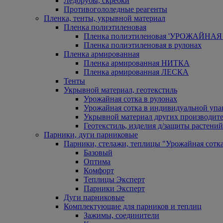
Ледорубы, скребки
Противогололедные реагенты
Пленка, тенты, укрывной материал
Пленка полиэтиленовая
Пленка полиэтиленовая 'УРОЖАЙНАЯ 
Пленка полиэтиленовая в рулонах
Пленка армированная
Пленка армированная НИТКА
Пленка армированная ЛЕСКА
Тенты
Укрывной материал, геотекстиль
Урожайная сотка в рулонах
Урожайная сотка в индивидуальной упа
Укрывной материал других производит
Геотекстиль, изделия д/защиты растений
Парники, дуги парниковые
Парники, стелажи, теплицы "Урожайная сотк
Базовый
Оптима
Комфорт
Теплицы Эксперт
Парники Эксперт
Дуги парниковые
Комплектующие для парников и теплиц
Зажимы, соединители