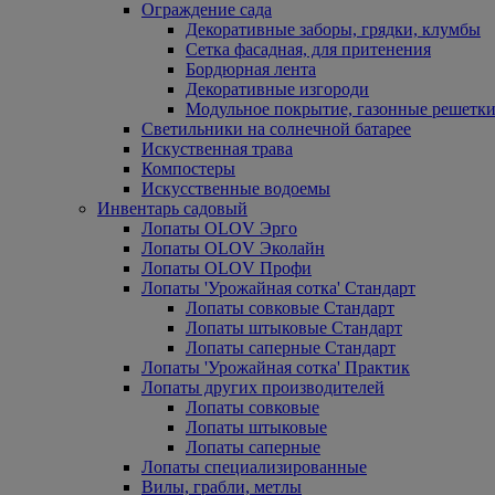
Ограждение сада
Декоративные заборы, грядки, клумбы
Сетка фасадная, для притенения
Бордюрная лента
Декоративные изгороди
Модульное покрытие, газонные решетки
Светильники на солнечной батарее
Искуственная трава
Компостеры
Искусственные водоемы
Инвентарь садовый
Лопаты OLOV Эрго
Лопаты OLOV Эколайн
Лопаты OLOV Профи
Лопаты 'Урожайная сотка' Стандарт
Лопаты совковые Стандарт
Лопаты штыковые Стандарт
Лопаты саперные Стандарт
Лопаты 'Урожайная сотка' Практик
Лопаты других производителей
Лопаты совковые
Лопаты штыковые
Лопаты саперные
Лопаты специализированные
Вилы, грабли, метлы