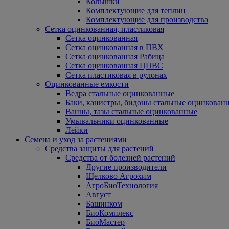
Колышки
Комплектующие для теплиц
Комплектующие для производства
Сетка оцинкованная, пластиковая
Сетка оцинкованная
Сетка оцинкованная в ПВХ
Сетка оцинкованная Рабица
Сетка оцинкованная ЦПВС
Сетка пластиковая в рулонах
Оцинкованные емкости
Ведра стальные оцинкованные
Баки, канистры, бидоны стальные оцинкован
Ванны, тазы стальные оцинкованные
Умывальники оцинкованные
Лейки
Семена и уход за растениями
Средства защиты для растений
Средства от болезней растений
Другие производители
Щелково Агрохим
АгроБиоТехнология
Август
Башинком
БиоКомплекс
БиоМастер