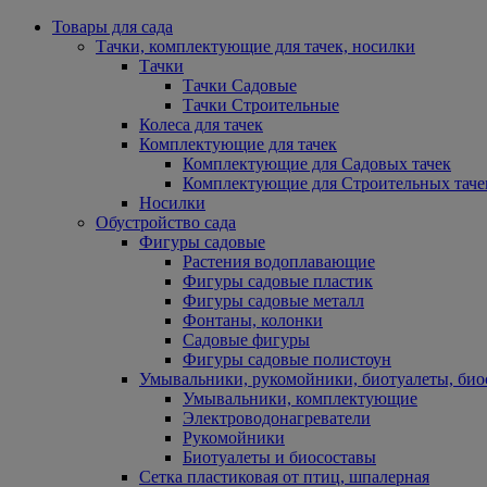
Товары для сада
Тачки, комплектующие для тачек, носилки
Тачки
Тачки Садовые
Тачки Строительные
Колеса для тачек
Комплектующие для тачек
Комплектующие для Садовых тачек
Комплектующие для Строительных таче
Носилки
Обустройство сада
Фигуры садовые
Растения водоплавающие
Фигуры садовые пластик
Фигуры садовые металл
Фонтаны, колонки
Садовые фигуры
Фигуры садовые полистоун
Умывальники, рукомойники, биотуалеты, био
Умывальники, комплектующие
Электроводонагреватели
Рукомойники
Биотуалеты и биосоставы
Сетка пластиковая от птиц, шпалерная