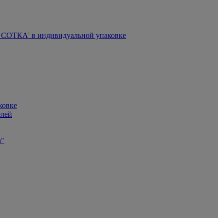
СОТКА' в индивидуальной упаковке
ковке
елей
а"