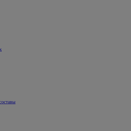
к
составы