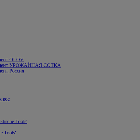
мент OLOV
румент УРОЖАЙНАЯ СОТКА
ент Россия
я кос
tische Tools'
e Tools'