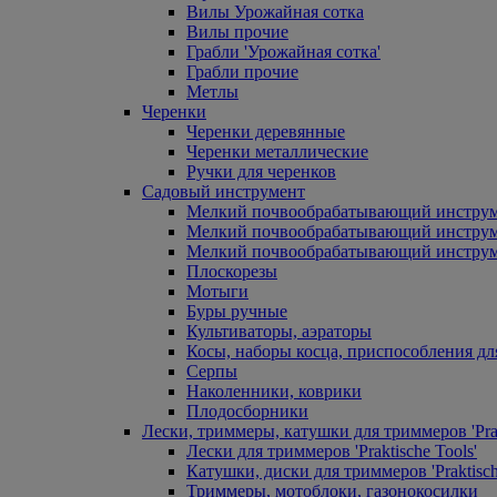
Вилы Урожайная сотка
Вилы прочие
Грабли 'Урожайная сотка'
Грабли прочие
Метлы
Черенки
Черенки деревянные
Черенки металлические
Ручки для черенков
Садовый инструмент
Мелкий почвообрабатывающий инстру
Мелкий почвообрабатывающий инст
Мелкий почвообрабатывающий инструм
Плоскорезы
Мотыги
Буры ручные
Культиваторы, аэраторы
Косы, наборы косца, приспособления дл
Серпы
Наколенники, коврики
Плодосборники
Лески, триммеры, катушки для триммеров 'Prak
Лески для триммеров 'Praktische Tools'
Катушки, диски для триммеров 'Praktisch
Триммеры, мотоблоки, газонокосилки