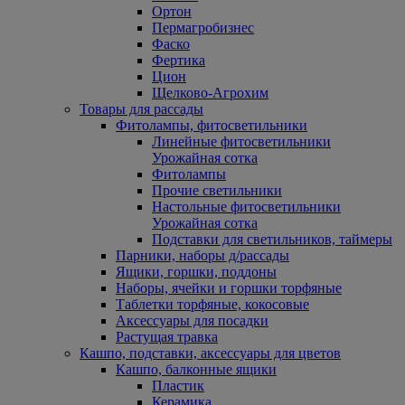
Ортон
Пермагробизнес
Фаско
Фертика
Цион
Щелково-Агрохим
Товары для рассады
Фитолампы, фитосветильники
Линейные фитосветильники
Урожайная сотка
Фитолампы
Прочие светильники
Настольные фитосветильники
Урожайная сотка
Подставки для светильников, таймеры
Парники, наборы д/рассады
Ящики, горшки, поддоны
Наборы, ячейки и горшки торфяные
Таблетки торфяные, кокосовые
Аксессуары для посадки
Растущая травка
Кашпо, подставки, аксессуары для цветов
Кашпо, балконные ящики
Пластик
Керамика