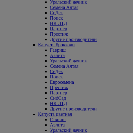
Уральский дачник
Семена Алтая
СеДек
Поиск
НК ЛТД
Партнер
Престиж
Другие производители
Капуста брокколи
Гавриш
Аэлита
Уральский дачник
Семена Алтая
СеДек
Поиск
Евросемена
Престиж
Партнер
СибСад
НК ЛТД
Другие производители
Капуста цветная
Гавриш
Аэлита
Уральский дачник