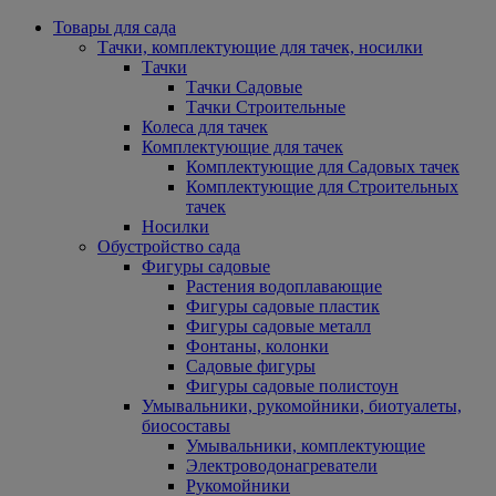
Товары для сада
Тачки, комплектующие для тачек, носилки
Тачки
Тачки Садовые
Тачки Строительные
Колеса для тачек
Комплектующие для тачек
Комплектующие для Садовых тачек
Комплектующие для Строительных
тачек
Носилки
Обустройство сада
Фигуры садовые
Растения водоплавающие
Фигуры садовые пластик
Фигуры садовые металл
Фонтаны, колонки
Садовые фигуры
Фигуры садовые полистоун
Умывальники, рукомойники, биотуалеты,
биосоставы
Умывальники, комплектующие
Электроводонагреватели
Рукомойники