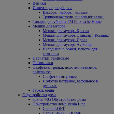
Веники
Инвентарь для уборки
Швабры, наборы, насадки
Тряпкодержатели, пылевыбивалки
Товары для уборки ТМ Praktische Home
Мешки для мусора
Мешки для мусора Крепак
Мешки для мусора Стандарт, Компакт
Мешки для мусора Идеал
Мешки для мусора Avikomp
Вкладыши в бочки, пакеты для
компоста
Перчатки резиновые
Окномойки
Салфетка, тряпка, полотно нетканое,
вафельное
Салфетки штучные
Полотно нетканое, вафельное в
рулонах
Губки, ерши
Обустройство дома
архив 4/05 Обустройство дома
Обустройство дома Verda Line
Серия LOFT
Серия SWEET HOME