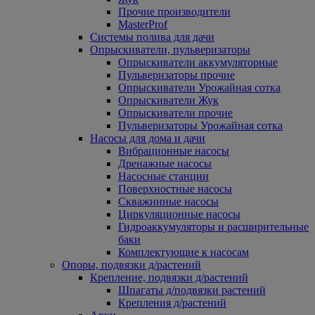
Прочие производители
MasterProf
Системы полива для дачи
Опрыскиватели, пульверизаторы
Опрыскиватели аккумуляторные
Пульверизаторы прочие
Опрыскиватели Урожайная сотка
Опрыскиватели Жук
Опрыскиватели прочие
Пульверизаторы Урожайная сотка
Насосы для дома и дачи
Вибрационные насосы
Дренажные насосы
Насосные станции
Поверхностные насосы
Скважинные насосы
Циркуляционные насосы
Гидроаккумуляторы и расширительные
баки
Комплектующие к насосам
Опоры, подвязки д/растений
Крепление, подвязки д/растений
Шпагаты д/подвязки растений
Крепления д/растений