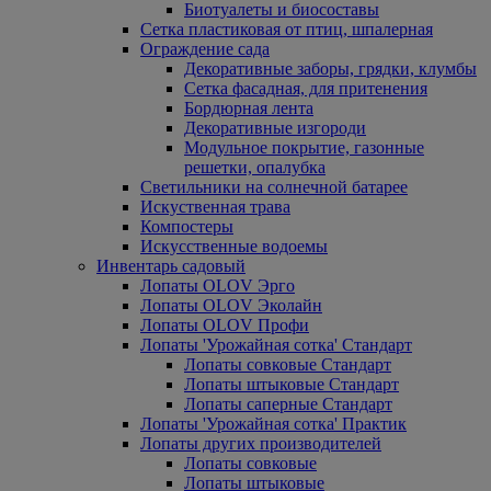
Биотуалеты и биосоставы
Сетка пластиковая от птиц, шпалерная
Ограждение сада
Декоративные заборы, грядки, клумбы
Сетка фасадная, для притенения
Бордюрная лента
Декоративные изгороди
Модульное покрытие, газонные
решетки, опалубка
Светильники на солнечной батарее
Искуственная трава
Компостеры
Искусственные водоемы
Инвентарь садовый
Лопаты OLOV Эрго
Лопаты OLOV Эколайн
Лопаты OLOV Профи
Лопаты 'Урожайная сотка' Стандарт
Лопаты совковые Стандарт
Лопаты штыковые Стандарт
Лопаты саперные Стандарт
Лопаты 'Урожайная сотка' Практик
Лопаты других производителей
Лопаты совковые
Лопаты штыковые