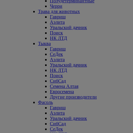
Полудетерминантные
Черри
Трава для животных
Гавриш
Аэлита
Уральский дачник
Поиск
НК ЛТД
Тыква
Гавриш
СеДек
Аэлита
Уральский дачник
НК ЛТД
Поиск
СибСад
Семена Алтая
Евросемена
Другие производители
Фасоль
Гавриш
Аэлита
Уральский дачник
СибСад
СеДек