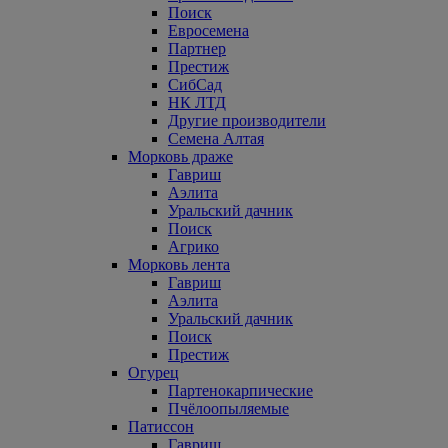
Поиск
Евросемена
Партнер
Престиж
СибСад
НК ЛТД
Другие производители
Семена Алтая
Морковь драже
Гавриш
Аэлита
Уральский дачник
Поиск
Агрико
Морковь лента
Гавриш
Аэлита
Уральский дачник
Поиск
Престиж
Огурец
Партенокарпические
Пчёлоопыляемые
Патиссон
Гавриш