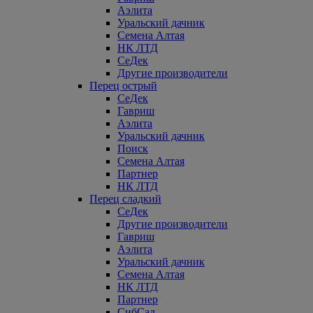
Аэлита
Уральский дачник
Семена Алтая
НК ЛТД
СеДек
Другие производители
Перец острый
СеДек
Гавриш
Аэлита
Уральский дачник
Поиск
Семена Алтая
Партнер
НК ЛТД
Перец сладкий
СеДек
Другие производители
Гавриш
Аэлита
Уральский дачник
Семена Алтая
НК ЛТД
Партнер
СибСад