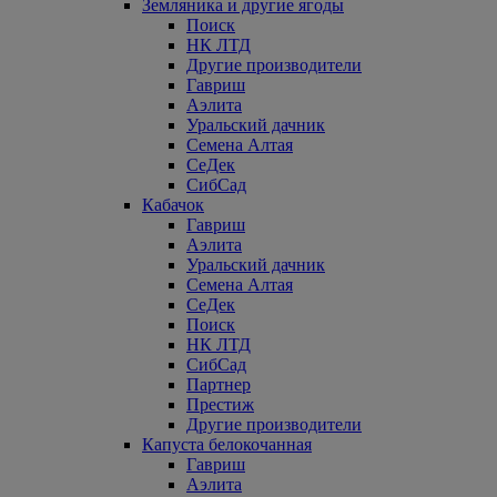
Земляника и другие ягоды
Поиск
НК ЛТД
Другие производители
Гавриш
Аэлита
Уральский дачник
Семена Алтая
СеДек
СибСад
Кабачок
Гавриш
Аэлита
Уральский дачник
Семена Алтая
СеДек
Поиск
НК ЛТД
СибСад
Партнер
Престиж
Другие производители
Капуста белокочанная
Гавриш
Аэлита