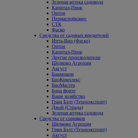
Зеленая аптека садовода
Капитал-Прок
Ортон
Пермагробизнес
СТК
Фаско
Средства от садовых вредителей
Инта-Вир (Фаско)
Ортон
Капитал-Прок
Другие производители
Щелково Агрохим
Август
Башинком
БиоКомплекс
БиоМастер
Бона форте
Ваше хозяйство
Грин Бэлт (Техноэкспорт)
Джой (Страда)
Зеленая аптека садовода
Средства от сорняков
Щелково Агрохим
Грин Бэлт (Техноэкспорт)
Август