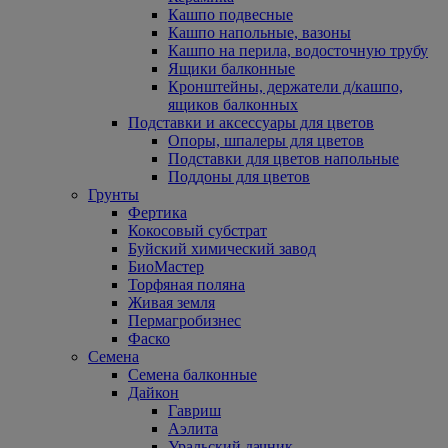
Кашпо подвесные
Кашпо напольные, вазоны
Кашпо на перила, водосточную трубу
Ящики балконные
Кронштейны, держатели д/кашпо,
ящиков балконных
Подставки и аксессуары для цветов
Опоры, шпалеры для цветов
Подставки для цветов напольные
Поддоны для цветов
Грунты
Фертика
Кокосовый субстрат
Буйский химический завод
БиоМастер
Торфяная поляна
Живая земля
Пермагробизнес
Фаско
Семена
Семена балконные
Дайкон
Гавриш
Аэлита
Уральский дачник