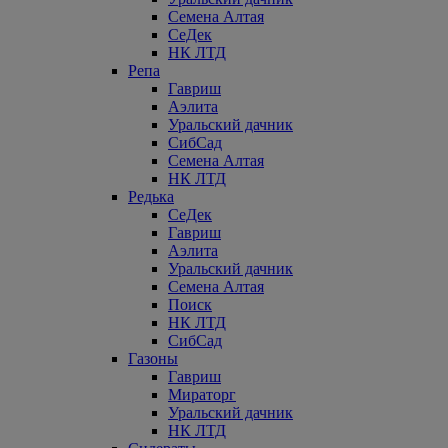
Семена Алтая
СеДек
НК ЛТД
Репа
Гавриш
Аэлита
Уральский дачник
СибСад
Семена Алтая
НК ЛТД
Редька
СеДек
Гавриш
Аэлита
Уральский дачник
Семена Алтая
Поиск
НК ЛТД
СибСад
Газоны
Гавриш
Мираторг
Уральский дачник
НК ЛТД