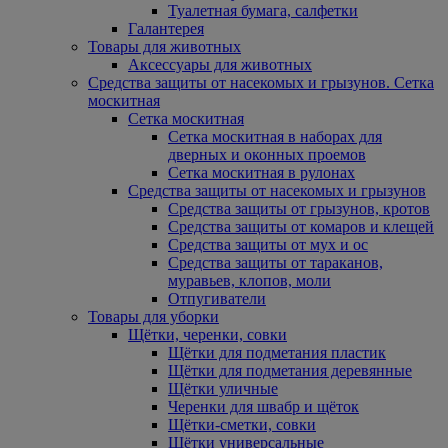
Туалетная бумага, салфетки
Галантерея
Товары для животных
Аксессуары для животных
Средства защиты от насекомых и грызунов. Сетка
москитная
Сетка москитная
Сетка москитная в наборах для
дверных и оконных проемов
Сетка москитная в рулонах
Средства защиты от насекомых и грызунов
Средства защиты от грызунов, кротов
Средства защиты от комаров и клещей
Средства защиты от мух и ос
Средства защиты от тараканов,
муравьев, клопов, моли
Отпугиватели
Товары для уборки
Щётки, черенки, совки
Щётки для подметания пластик
Щётки для подметания деревянные
Щётки уличные
Черенки для швабр и щёток
Щётки-сметки, совки
Щётки универсальные