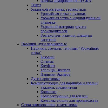
Пленка армированная ЛЕСКА
Тенты
Укрывной материал, геотекстиль
Урожайная сотка в рулонах
Урожайная сотка в индивидуальной
упаковке
Укрывной материал других
производителей
Геотекстиль, изделия д/защиты
растений
Парники, дуги парниковые
Парники, стелажи, теплицы "Урожайная
сотка"
Базовый
Оптима
Комфорт
Теплицы Эксперт
Парники Эксперт
Дуги парниковые
Комплектующие для парников и теплиц
Зажимы, соединители
Колышки
Комплектующие для теплиц
Комплектующие для производства
Сетка оцинкованная, пластиковая