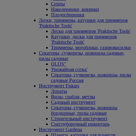
Серпы
Наколенники, коврики
Плодосборники
Лески, триммеры, катушки для триммеров
'Praktische Tools'
Лески для триммеров 'Praktische Tools'
Катушки, диски для триммеров
'Praktische Tools'
Триммеры, мотоблоки, газонокосилки
Секаторы, сучкорезы, ножницы садовые,
пилы садовые
OLOV'
Урожайная сотка'
Секаторы, сучкорезы, ножницы, пилы
садовые Россия
Инструмент Fiskars
Лопаты
Вилы, грабли, метлы
Садовый инструмент
Секаторы, сучкорезы, ножницы
бордюрные, пилы садовые
Строительный инструмент
Снегоуборочный инвентарь
Инструмент Gardena
Шланги, катушки для шлангов