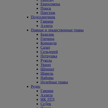
Евросемена
Поиск
Престиж
Подсолнечник
Гавриш
Аэлита
Пряные и лекарственные травы
Базилик
Горчица
Кориандр
Салат
Сельдерей
Петрушка
Рукола
Укроп
Шпинат
Щавель
Наборы
Целебные травы
Редис
Гавриш
Аэлита
НК ЛТД
СеДек