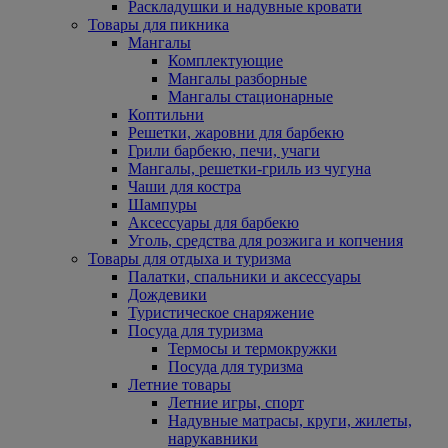
Раскладушки и надувные кровати
Товары для пикника
Мангалы
Комплектующие
Мангалы разборные
Мангалы стационарные
Коптильни
Решетки, жаровни для барбекю
Грили барбекю, печи, учаги
Мангалы, решетки-гриль из чугуна
Чаши для костра
Шампуры
Аксессуары для барбекю
Уголь, средства для розжига и копчения
Товары для отдыха и туризма
Палатки, спальники и аксессуары
Дождевики
Туристическое снаряжение
Посуда для туризма
Термосы и термокружки
Посуда для туризма
Летние товары
Летние игры, спорт
Надувные матрасы, круги, жилеты,
нарукавники