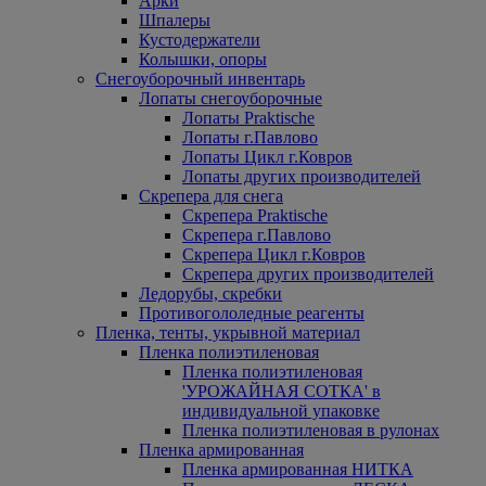
Арки
Шпалеры
Кустодержатели
Колышки, опоры
Снегоуборочный инвентарь
Лопаты снегоуборочные
Лопаты Praktische
Лопаты г.Павлово
Лопаты Цикл г.Ковров
Лопаты других производителей
Скрепера для снега
Скрепера Praktische
Скрепера г.Павлово
Скрепера Цикл г.Ковров
Скрепера других производителей
Ледорубы, скребки
Противогололедные реагенты
Пленка, тенты, укрывной материал
Пленка полиэтиленовая
Пленка полиэтиленовая
'УРОЖАЙНАЯ СОТКА' в
индивидуальной упаковке
Пленка полиэтиленовая в рулонах
Пленка армированная
Пленка армированная НИТКА