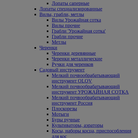
Лопаты саперные
Лопаты специализированные
Вилы, грабли, метлы
Вилы Урожайная сотка
Вилы прочие
Грабли 'Урожайная сотка'
Грабли прочие
Метлы
Черенки
Черенки деревянные
Черенки металлические
Ручки для черенков
Садовый инструмент
Мелкий почвообрабатывающий
инструмент OLOV
Мелкий почвообрабатывающий
инструмент УРОЖАЙНАЯ СОТКА
Мелкий почвообрабатывающий
инструмент Россия
Плоскорезы
Мотыги
Буры ручные
Культиваторы, аэраторы
Косы, наборы косца, приспособления
для кос