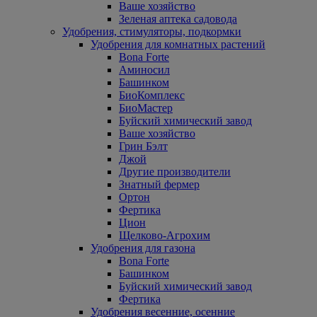
Ваше хозяйство
Зеленая аптека садовода
Удобрения, стимуляторы, подкормки
Удобрения для комнатных растений
Bona Forte
Аминосил
Башинком
БиоКомплекс
БиоМастер
Буйский химический завод
Ваше хозяйство
Грин Бэлт
Джой
Другие производители
Знатный фермер
Ортон
Фертика
Цион
Щелково-Агрохим
Удобрения для газона
Bona Forte
Башинком
Буйский химический завод
Фертика
Удобрения весенние, осенние