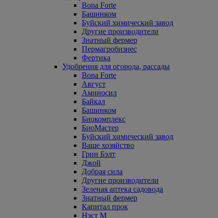
Bona Forte
Башинком
Буйский химический завод
Другие производители
Знатный фермер
Пермагробизнес
Фертика
Удобрения для огорода, рассады
Bona Forte
Август
Аминосил
Байкал
Башинком
Биокомплекс
БиоМастер
Буйский химический завод
Ваше хозяйство
Грин Бэлт
Джой
Добрая сила
Другие производители
Зеленая аптека садовода
Знатный фермер
Капитал прок
Нэст М