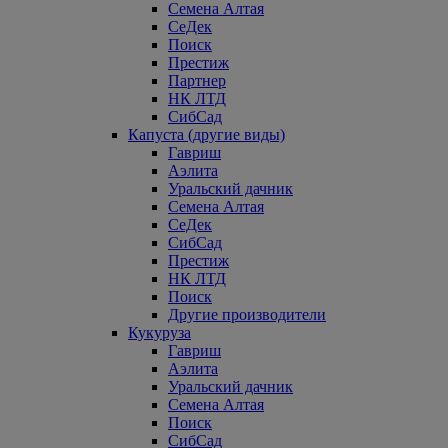
Семена Алтая
СеДек
Поиск
Престиж
Партнер
НК ЛТД
СибСад
Капуста (другие виды)
Гавриш
Аэлита
Уральский дачник
Семена Алтая
СеДек
СибСад
Престиж
НК ЛТД
Поиск
Другие производители
Кукуруза
Гавриш
Аэлита
Уральский дачник
Семена Алтая
Поиск
СибСад