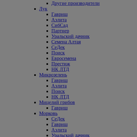
Другие производители
Лук
Гавриш
Аэлита
СибСад
Партнер
Уральский дачник
Семена Алтая
СеДек
Поиск
Евросемена
Престиж
НК ЛТД
Микрозелень
Гавриш
Аэлита
Поиск
НК ЛТД
Мицелий грибов
Гавриш
Морковь
СеДек
Гавриш
Аэлита
Уральский дачник