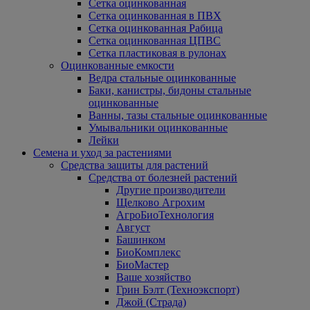
Сетка оцинкованная
Сетка оцинкованная в ПВХ
Сетка оцинкованная Рабица
Сетка оцинкованная ЦПВС
Сетка пластиковая в рулонах
Оцинкованные емкости
Ведра стальные оцинкованные
Баки, канистры, бидоны стальные
оцинкованные
Ванны, тазы стальные оцинкованные
Умывальники оцинкованные
Лейки
Семена и уход за растениями
Средства защиты для растений
Средства от болезней растений
Другие производители
Щелково Агрохим
АгроБиоТехнология
Август
Башинком
БиоКомплекс
БиоМастер
Ваше хозяйство
Грин Бэлт (Техноэкспорт)
Джой (Страда)