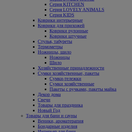
Серия KITCHEN
Серия LOVELY ANIMALS
Серия KIDS
Коврики интерьерные
Коврики для прихожей
Коврики рулонные
Коврики штучные
Стулья, табуреты
Термометры
Ножницы, шило
Ножницы
Шило
Хозяйственные принадлежности
Сумки хозяйственные, пакеты
Сумки-тележки
Сумки хозяйственные
Пакеты с ручками, пакеты майка
Декор дома
Свечи
Товары для праздника
Новый Год
Товары для бани и сауны
Веники, ароматерапия
Бондарные изделия
Интерьер для бани