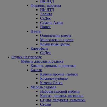
НК ЛТД
Физалис, экзотика
НК ЛТД
Аэлита
СеДек
Семена Алтая
Поиск
Цветы
Однолетние цветы
Многолетние цветы
Комнатные цветы
Картофель
СеДек
Отдых на природе
Мебель для сада и отдыха
Коконы, диваны подвесные
Качели
Качели прочие, гамаки
Комплектующие
Качели Ольса
Мебель садовая
Наборы садовой мебели
Кресла, диваны, шезлонги
Стулья, табуреты, скамейки
Столы