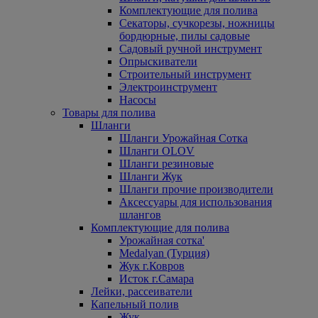
Комплектующие для полива
Секаторы, сучкорезы, ножницы
бордюрные, пилы садовые
Садовый ручной инструмент
Опрыскиватели
Строительный инструмент
Электроинструмент
Насосы
Товары для полива
Шланги
Шланги Урожайная Сотка
Шланги OLOV
Шланги резиновые
Шланги Жук
Шланги прочие производители
Аксессуары для использования
шлангов
Комплектующие для полива
Урожайная сотка'
Medalyan (Турция)
Жук г.Ковров
Исток г.Самара
Лейки, рассеиватели
Капельный полив
Жук