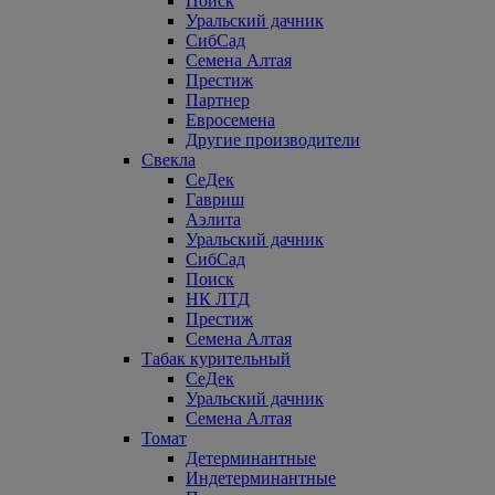
Поиск
Уральский дачник
СибСад
Семена Алтая
Престиж
Партнер
Евросемена
Другие производители
Свекла
СеДек
Гавриш
Аэлита
Уральский дачник
СибСад
Поиск
НК ЛТД
Престиж
Семена Алтая
Табак курительный
СеДек
Уральский дачник
Семена Алтая
Томат
Детерминантные
Индетерминантные