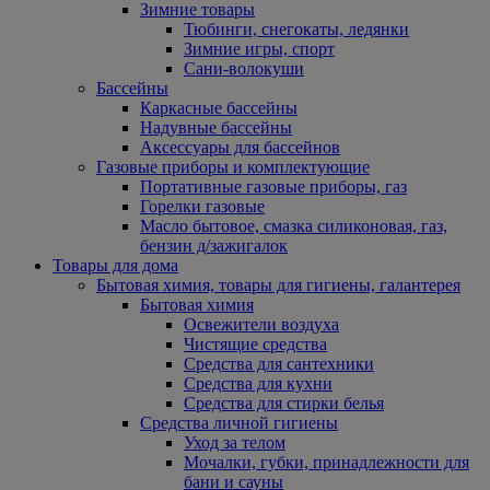
Зимние товары
Тюбинги, снегокаты, ледянки
Зимние игры, спорт
Сани-волокуши
Бассейны
Каркасные бассейны
Надувные бассейны
Аксессуары для бассейнов
Газовые приборы и комплектующие
Портативные газовые приборы, газ
Горелки газовые
Масло бытовое, смазка силиконовая, газ,
бензин д/зажигалок
Товары для дома
Бытовая химия, товары для гигиены, галантерея
Бытовая химия
Освежители воздуха
Чистящие средства
Средства для сантехники
Средства для кухни
Средства для стирки белья
Средства личной гигиены
Уход за телом
Мочалки, губки, принадлежности для
бани и сауны