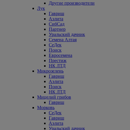
Другие производители
Лук
Гавриш
Аэлита
СибСад
Партнер
Уральский дачник
Семена Алтая
СеДек
Поиск
Евросемена
Престиж
НК ЛТД
Микрозелень
Гавриш
Аэлита
Поиск
НК ЛТД
Мицелий грибов
Гавриш
Морковь
СеДек
Гавриш
Аэлита
Уральский дачник