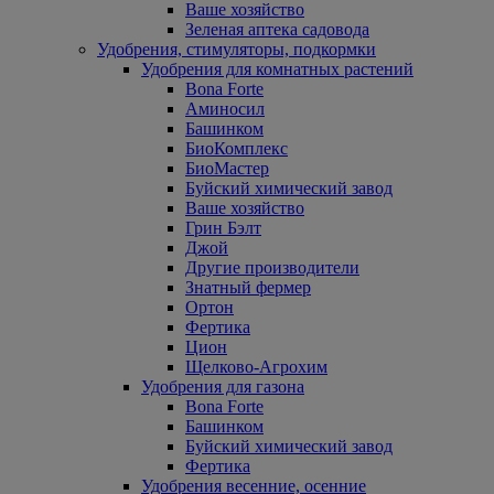
Ваше хозяйство
Зеленая аптека садовода
Удобрения, стимуляторы, подкормки
Удобрения для комнатных растений
Bona Forte
Аминосил
Башинком
БиоКомплекс
БиоМастер
Буйский химический завод
Ваше хозяйство
Грин Бэлт
Джой
Другие производители
Знатный фермер
Ортон
Фертика
Цион
Щелково-Агрохим
Удобрения для газона
Bona Forte
Башинком
Буйский химический завод
Фертика
Удобрения весенние, осенние