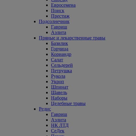
Евросемена
Поиск
Престиж
Подсолнечник
Гавриш
Аэлита
Пряные и лекарственные травы
Базилик
Горчица
Кориандр
Салат
Сельдерей
Петрушка
Рукола
Укроп
Шпинат
Щавель
Наборы
Целебные травы
Редис
Гавриш
Аэлита
НК ЛТД
СеДек