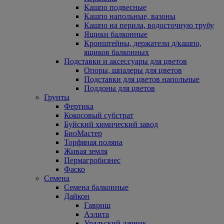
Кашпо подвесные
Кашпо напольные, вазоны
Кашпо на перила, водосточную трубу
Ящики балконные
Кронштейны, держатели д/кашпо,
ящиков балконных
Подставки и аксессуары для цветов
Опоры, шпалеры для цветов
Подставки для цветов напольные
Поддоны для цветов
Грунты
Фертика
Кокосовый субстрат
Буйский химический завод
БиоМастер
Торфяная поляна
Живая земля
Пермагробизнес
Фаско
Семена
Семена балконные
Дайкон
Гавриш
Аэлита
Уральский дачник