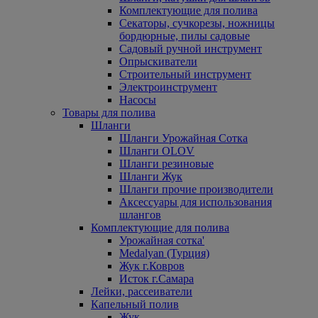
Комплектующие для полива
Секаторы, сучкорезы, ножницы
бордюрные, пилы садовые
Садовый ручной инструмент
Опрыскиватели
Строительный инструмент
Электроинструмент
Насосы
Товары для полива
Шланги
Шланги Урожайная Сотка
Шланги OLOV
Шланги резиновые
Шланги Жук
Шланги прочие производители
Аксессуары для использования
шлангов
Комплектующие для полива
Урожайная сотка'
Medalyan (Турция)
Жук г.Ковров
Исток г.Самара
Лейки, рассеиватели
Капельный полив
Жук