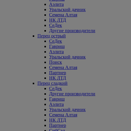
Аэлита
Уральский дачник
Семена Алтая
НК ЛТД
СеДек
Другие производители
Перец острый
СеДек
Гавриш
Аэлита
Уральский дачник
Поиск
Семена Алтая
Партнер
НК ЛТД
Перец сладкий
СеДек
Другие производители
Гавриш
Аэлита
Уральский дачник
Семена Алтая
НК ЛТД
Партнер
СибСад