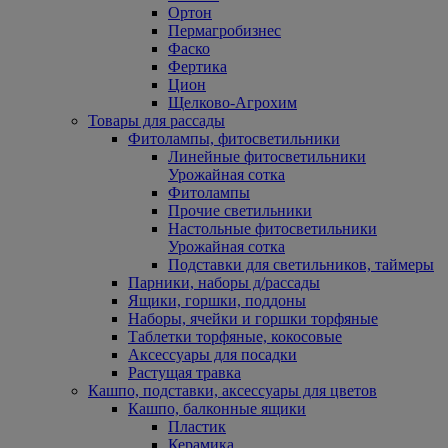
Ортон
Пермагробизнес
Фаско
Фертика
Цион
Щелково-Агрохим
Товары для рассады
Фитолампы, фитосветильники
Линейные фитосветильники
Урожайная сотка
Фитолампы
Прочие светильники
Настольные фитосветильники
Урожайная сотка
Подставки для светильников, таймеры
Парники, наборы д/рассады
Ящики, горшки, поддоны
Наборы, ячейки и горшки торфяные
Таблетки торфяные, кокосовые
Аксессуары для посадки
Растущая травка
Кашпо, подставки, аксессуары для цветов
Кашпо, балконные ящики
Пластик
Керамика