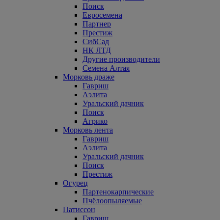
Поиск
Евросемена
Партнер
Престиж
СибСад
НК ЛТД
Другие производители
Семена Алтая
Морковь драже
Гавриш
Аэлита
Уральский дачник
Поиск
Агрико
Морковь лента
Гавриш
Аэлита
Уральский дачник
Поиск
Престиж
Огурец
Партенокарпические
Пчёлоопыляемые
Патиссон
Гавриш