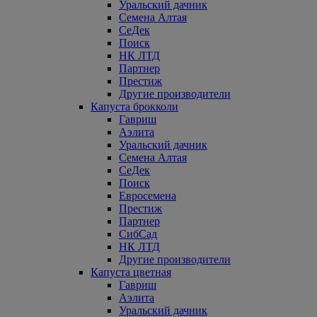
Уральский дачник
Семена Алтая
СеДек
Поиск
НК ЛТД
Партнер
Престиж
Другие производители
Капуста брокколи
Гавриш
Аэлита
Уральский дачник
Семена Алтая
СеДек
Поиск
Евросемена
Престиж
Партнер
СибСад
НК ЛТД
Другие производители
Капуста цветная
Гавриш
Аэлита
Уральский дачник