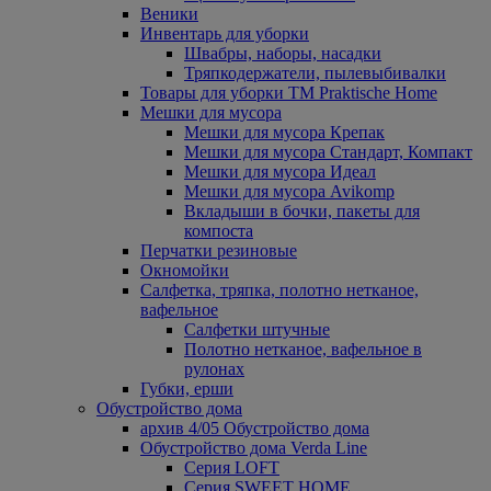
Веники
Инвентарь для уборки
Швабры, наборы, насадки
Тряпкодержатели, пылевыбивалки
Товары для уборки ТМ Praktische Home
Мешки для мусора
Мешки для мусора Крепак
Мешки для мусора Стандарт, Компакт
Мешки для мусора Идеал
Мешки для мусора Avikomp
Вкладыши в бочки, пакеты для
компоста
Перчатки резиновые
Окномойки
Салфетка, тряпка, полотно нетканое,
вафельное
Салфетки штучные
Полотно нетканое, вафельное в
рулонах
Губки, ерши
Обустройство дома
архив 4/05 Обустройство дома
Обустройство дома Verda Line
Серия LOFT
Серия SWEET HOME