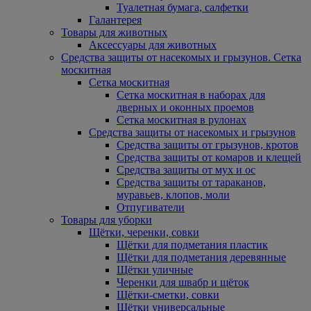
Туалетная бумага, салфетки
Галантерея
Товары для животных
Аксессуары для животных
Средства защиты от насекомых и грызунов. Сетка
москитная
Сетка москитная
Сетка москитная в наборах для
дверных и оконных проемов
Сетка москитная в рулонах
Средства защиты от насекомых и грызунов
Средства защиты от грызунов, кротов
Средства защиты от комаров и клещей
Средства защиты от мух и ос
Средства защиты от тараканов,
муравьев, клопов, моли
Отпугиватели
Товары для уборки
Щётки, черенки, совки
Щётки для подметания пластик
Щётки для подметания деревянные
Щётки уличные
Черенки для швабр и щёток
Щётки-сметки, совки
Щётки универсальные