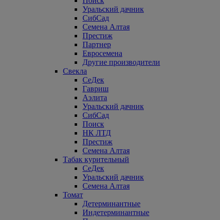
Поиск
Уральский дачник
СибСад
Семена Алтая
Престиж
Партнер
Евросемена
Другие производители
Свекла
СеДек
Гавриш
Аэлита
Уральский дачник
СибСад
Поиск
НК ЛТД
Престиж
Семена Алтая
Табак курительный
СеДек
Уральский дачник
Семена Алтая
Томат
Детерминантные
Индетерминантные