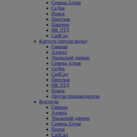
Семена Алтая
СеДек
Поиск
Престиж
Партнер
НК ЛТД
СибСад
Капуста (другие виды)
Гавриш
Аэлита
Уральский дачник
Семена Алтая
СеДек
СибСад
Престиж
НК ЛТД
Поиск
Другие производители
Кукуруза
Гавриш
Аэлита
Уральский дачник
Семена Алтая
Поиск
СибСад