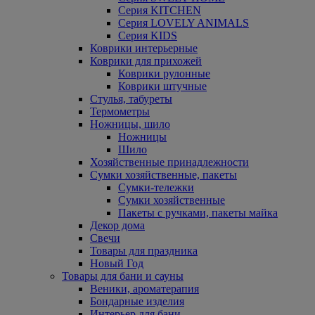
Серия KITCHEN
Серия LOVELY ANIMALS
Серия KIDS
Коврики интерьерные
Коврики для прихожей
Коврики рулонные
Коврики штучные
Стулья, табуреты
Термометры
Ножницы, шило
Ножницы
Шило
Хозяйственные принадлежности
Сумки хозяйственные, пакеты
Сумки-тележки
Сумки хозяйственные
Пакеты с ручками, пакеты майка
Декор дома
Свечи
Товары для праздника
Новый Год
Товары для бани и сауны
Веники, ароматерапия
Бондарные изделия
Интерьер для бани