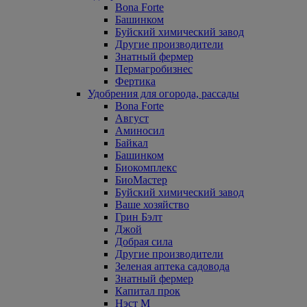
Bona Forte
Башинком
Буйский химический завод
Другие производители
Знатный фермер
Пермагробизнес
Фертика
Удобрения для огорода, рассады
Bona Forte
Август
Аминосил
Байкал
Башинком
Биокомплекс
БиоМастер
Буйский химический завод
Ваше хозяйство
Грин Бэлт
Джой
Добрая сила
Другие производители
Зеленая аптека садовода
Знатный фермер
Капитал прок
Нэст М