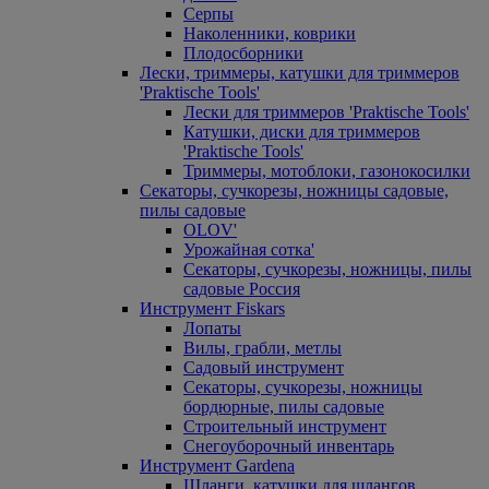
Серпы
Наколенники, коврики
Плодосборники
Лески, триммеры, катушки для триммеров
'Praktische Tools'
Лески для триммеров 'Praktische Tools'
Катушки, диски для триммеров
'Praktische Tools'
Триммеры, мотоблоки, газонокосилки
Секаторы, сучкорезы, ножницы садовые,
пилы садовые
OLOV'
Урожайная сотка'
Секаторы, сучкорезы, ножницы, пилы
садовые Россия
Инструмент Fiskars
Лопаты
Вилы, грабли, метлы
Садовый инструмент
Секаторы, сучкорезы, ножницы
бордюрные, пилы садовые
Строительный инструмент
Снегоуборочный инвентарь
Инструмент Gardena
Шланги, катушки для шлангов