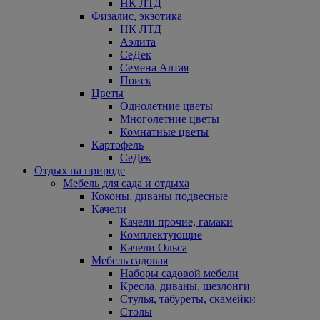
НК ЛТД
Физалис, экзотика
НК ЛТД
Аэлита
СеДек
Семена Алтая
Поиск
Цветы
Однолетние цветы
Многолетние цветы
Комнатные цветы
Картофель
СеДек
Отдых на природе
Мебель для сада и отдыха
Коконы, диваны подвесные
Качели
Качели прочие, гамаки
Комплектующие
Качели Ольса
Мебель садовая
Наборы садовой мебели
Кресла, диваны, шезлонги
Стулья, табуреты, скамейки
Столы