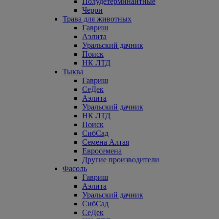
Полудетерминантные
Черри
Трава для животных
Гавриш
Аэлита
Уральский дачник
Поиск
НК ЛТД
Тыква
Гавриш
СеДек
Аэлита
Уральский дачник
НК ЛТД
Поиск
СибСад
Семена Алтая
Евросемена
Другие производители
Фасоль
Гавриш
Аэлита
Уральский дачник
СибСад
СеДек