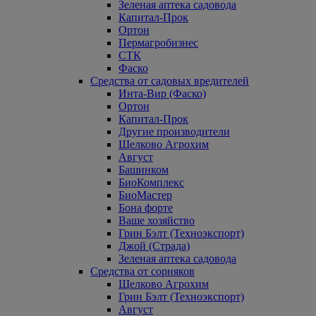
Зеленая аптека садовода
Капитал-Прок
Ортон
Пермагробизнес
СТК
Фаско
Средства от садовых вредителей
Инта-Вир (Фаско)
Ортон
Капитал-Прок
Другие производители
Щелково Агрохим
Август
Башинком
БиоКомплекс
БиоМастер
Бона форте
Ваше хозяйство
Грин Бэлт (Техноэкспорт)
Джой (Страда)
Зеленая аптека садовода
Средства от сорняков
Щелково Агрохим
Грин Бэлт (Техноэкспорт)
Август