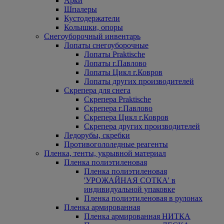
Арки
Шпалеры
Кустодержатели
Колышки, опоры
Снегоуборочный инвентарь
Лопаты снегоуборочные
Лопаты Praktische
Лопаты г.Павлово
Лопаты Цикл г.Ковров
Лопаты других производителей
Скрепера для снега
Скрепера Praktische
Скрепера г.Павлово
Скрепера Цикл г.Ковров
Скрепера других производителей
Ледорубы, скребки
Противогололедные реагенты
Пленка, тенты, укрывной материал
Пленка полиэтиленовая
Пленка полиэтиленовая
'УРОЖАЙНАЯ СОТКА' в
индивидуальной упаковке
Пленка полиэтиленовая в рулонах
Пленка армированная
Пленка армированная НИТКА