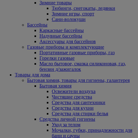
Зимние товары
Тюбинги, снегокаты, ледянки
Зимние игры, спорт
Сани-волокуши
Бассейны
Каркасные бассейны
Надувные бассейны
Аксессуары для бассейнов
Газовые приборы и комплектующие
Портативные газовые приборы, газ
Горелки газовые
Масло бытовое, смазка силиконовая, газ,
бензин д/зажигалок
Товары для дома
Бытовая химия, товары для гигиены, галантерея
Бытовая химия
Освежители воздуха
Чистящие средства
Средства для сантехники
Средства для кухни
Средства для стирки белья
Средства личной гигиены
Уход за телом
Мочалки, губки, принадлежности для
бани и сауны