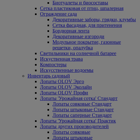
Биотуалеты и биосоставы
Сетка пластиковая от птиц, шпалерная
Ограждение сада
Декоративные заборы, грядки, клумбы
Сетка фасадная, для притенения
Бордюрная лента
Декоративные изгороди
Модульное покрытие, газонные
решетки, опалубка
Светильники на солнечной батарее
Искуственная трава
Компостеры
Искусственные водоемы
Инвентарь садовый
Лопаты OLOV Эрго
Лопаты OLOV Эколайн
Лопаты OLOV Профи
Лопаты 'Урожайная сотка' Стандарт
Лопаты совковые Стандарт
Лопаты штыковые Стандарт
Лопаты саперные Стандарт
Лопаты 'Урожайная сотка' Практик
Лопаты других производителей
Лопаты совковые
Лопаты штыковые