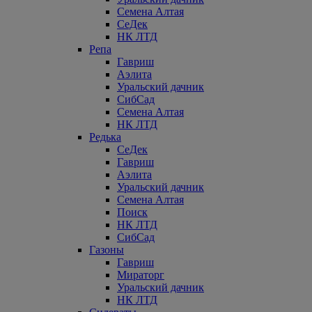
Семена Алтая
СеДек
НК ЛТД
Репа
Гавриш
Аэлита
Уральский дачник
СибСад
Семена Алтая
НК ЛТД
Редька
СеДек
Гавриш
Аэлита
Уральский дачник
Семена Алтая
Поиск
НК ЛТД
СибСад
Газоны
Гавриш
Мираторг
Уральский дачник
НК ЛТД