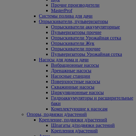
Прочие производители
MasterProf
Системы полива для дачи
Опрыскиватели, пульверизаторы
Опрыскиватели аккумуляторные
Пульверизаторы прочие
Опрыскиватели Урожайная сотка
Опрыскиватели Жук
Опрыскиватели прочие
Пульверизаторы Урожайная сотка
Насосы для дома и дачи
Вибрационные насосы
Дренажные насосы
Насосные станции
Поверхностные насосы
Скважинные насосы
Циркуляционные насосы
Гидроаккумуляторы и расширительные
баки
Комплектующие к насосам
Опоры, подвязки д/растений
Крепление, подвязки д/растений
Шпагаты д/подвязки растений
Крепления д/растений