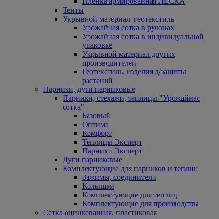
Пленка армированная ЛЕСКА
Тенты
Укрывной материал, геотекстиль
Урожайная сотка в рулонах
Урожайная сотка в индивидуальной
упаковке
Укрывной материал других
производителей
Геотекстиль, изделия д/защиты
растений
Парники, дуги парниковые
Парники, стелажи, теплицы "Урожайная
сотка"
Базовый
Оптима
Комфорт
Теплицы Эксперт
Парники Эксперт
Дуги парниковые
Комплектующие для парников и теплиц
Зажимы, соединители
Колышки
Комплектующие для теплиц
Комплектующие для производства
Сетка оцинкованная, пластиковая