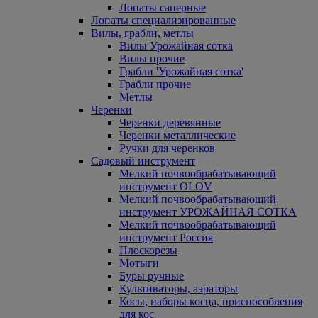
Лопаты саперные
Лопаты специализированные
Вилы, грабли, метлы
Вилы Урожайная сотка
Вилы прочие
Грабли 'Урожайная сотка'
Грабли прочие
Метлы
Черенки
Черенки деревянные
Черенки металлические
Ручки для черенков
Садовый инструмент
Мелкий почвообрабатывающий
инструмент OLOV
Мелкий почвообрабатывающий
инструмент УРОЖАЙНАЯ СОТКА
Мелкий почвообрабатывающий
инструмент Россия
Плоскорезы
Мотыги
Буры ручные
Культиваторы, аэраторы
Косы, наборы косца, приспособления
для кос