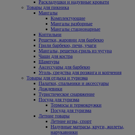
Раскладушки и надувные кровати
Товары для пикника
Мангалы
Комплектующие
Мангалы разборные
Мангалы стационарные
Коптильни
Решетки, жаровни для барбекю
Грили барбекю, печи, учаги
Мангалы, решетки-гриль из чугуна
Чаши для костра
Шампуры
Аксессуары для барбекю
Уголь, средства для розжига и копчения
Товары для отдыха и туризма
Палатки, спальники и аксессуары
Дождевики
Туристическое снаряжение
Посуда для туризма
Термосы и термокружки
Посуда для туризма
Летние товары
Летние игры, спорт
Надувные матрасы, круги, жилеты,
нарукавники