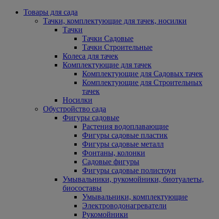
Товары для сада
Тачки, комплектующие для тачек, носилки
Тачки
Тачки Садовые
Тачки Строительные
Колеса для тачек
Комплектующие для тачек
Комплектующие для Садовых тачек
Комплектующие для Строительных
тачек
Носилки
Обустройство сада
Фигуры садовые
Растения водоплавающие
Фигуры садовые пластик
Фигуры садовые металл
Фонтаны, колонки
Садовые фигуры
Фигуры садовые полистоун
Умывальники, рукомойники, биотуалеты,
биосоставы
Умывальники, комплектующие
Электроводонагреватели
Рукомойники