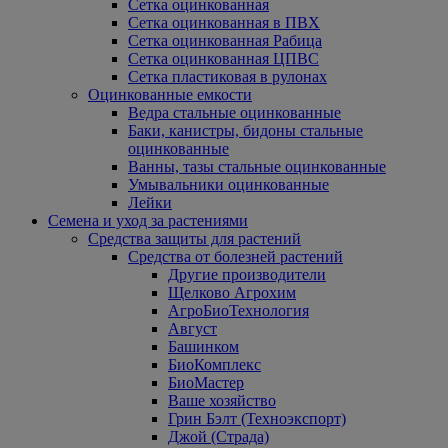
Сетка оцинкованная
Сетка оцинкованная в ПВХ
Сетка оцинкованная Рабица
Сетка оцинкованная ЦПВС
Сетка пластиковая в рулонах
Оцинкованные емкости
Ведра стальные оцинкованные
Баки, канистры, бидоны стальные
оцинкованные
Ванны, тазы стальные оцинкованные
Умывальники оцинкованные
Лейки
Семена и уход за растениями
Средства защиты для растений
Средства от болезней растений
Другие производители
Щелково Агрохим
АгроБиоТехнология
Август
Башинком
БиоКомплекс
БиоМастер
Ваше хозяйство
Грин Бэлт (Техноэкспорт)
Джой (Страда)