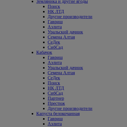
Земляника и другие ягоды
Поиск
НК ЛТД
Другие производители
Гавриш
Аэлита
Уральский дачник
Семена Алтая
СеДек
СибСад
Кабачок
Гавриш
Аэлита
Уральский дачник
Семена Алтая
СеДек
Поиск
НК ЛТД
СибСад
Партнер
Престиж
Другие производители
Капуста белокочанная
Гавриш
Аэлита