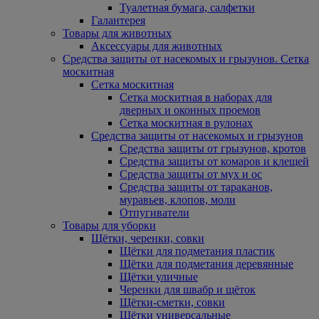
Туалетная бумага, салфетки
Галантерея
Товары для животных
Аксессуары для животных
Средства защиты от насекомых и грызунов. Сетка
москитная
Сетка москитная
Сетка москитная в наборах для
дверных и оконных проемов
Сетка москитная в рулонах
Средства защиты от насекомых и грызунов
Средства защиты от грызунов, кротов
Средства защиты от комаров и клещей
Средства защиты от мух и ос
Средства защиты от тараканов,
муравьев, клопов, моли
Отпугиватели
Товары для уборки
Щётки, черенки, совки
Щётки для подметания пластик
Щётки для подметания деревянные
Щётки уличные
Черенки для швабр и щёток
Щётки-сметки, совки
Щётки универсальные