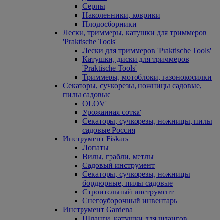
Серпы
Наколенники, коврики
Плодосборники
Лески, триммеры, катушки для триммеров
'Praktische Tools'
Лески для триммеров 'Praktische Tools'
Катушки, диски для триммеров
'Praktische Tools'
Триммеры, мотоблоки, газонокосилки
Секаторы, сучкорезы, ножницы садовые,
пилы садовые
OLOV'
Урожайная сотка'
Секаторы, сучкорезы, ножницы, пилы
садовые Россия
Инструмент Fiskars
Лопаты
Вилы, грабли, метлы
Садовый инструмент
Секаторы, сучкорезы, ножницы
бордюрные, пилы садовые
Строительный инструмент
Снегоуборочный инвентарь
Инструмент Gardena
Шланги, катушки для шлангов