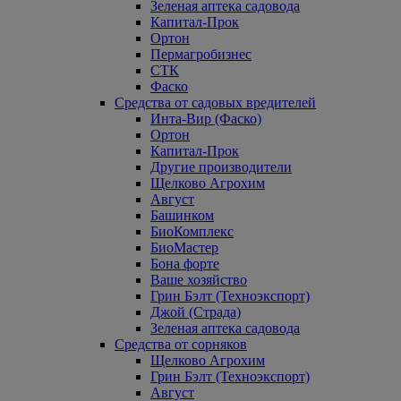
Зеленая аптека садовода
Капитал-Прок
Ортон
Пермагробизнес
СТК
Фаско
Средства от садовых вредителей
Инта-Вир (Фаско)
Ортон
Капитал-Прок
Другие производители
Щелково Агрохим
Август
Башинком
БиоКомплекс
БиоМастер
Бона форте
Ваше хозяйство
Грин Бэлт (Техноэкспорт)
Джой (Страда)
Зеленая аптека садовода
Средства от сорняков
Щелково Агрохим
Грин Бэлт (Техноэкспорт)
Август