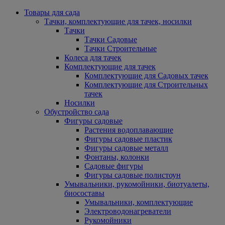
Товары для сада
Тачки, комплектующие для тачек, носилки
Тачки
Тачки Садовые
Тачки Строительные
Колеса для тачек
Комплектующие для тачек
Комплектующие для Садовых тачек
Комплектующие для Строительных
тачек
Носилки
Обустройство сада
Фигуры садовые
Растения водоплавающие
Фигуры садовые пластик
Фигуры садовые металл
Фонтаны, колонки
Садовые фигуры
Фигуры садовые полистоун
Умывальники, рукомойники, биотуалеты,
биосоставы
Умывальники, комплектующие
Электроводонагреватели
Рукомойники