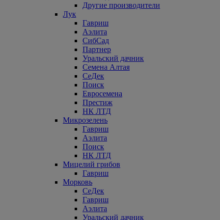
Другие производители
Лук
Гавриш
Аэлита
СибСад
Партнер
Уральский дачник
Семена Алтая
СеДек
Поиск
Евросемена
Престиж
НК ЛТД
Микрозелень
Гавриш
Аэлита
Поиск
НК ЛТД
Мицелий грибов
Гавриш
Морковь
СеДек
Гавриш
Аэлита
Уральский дачник