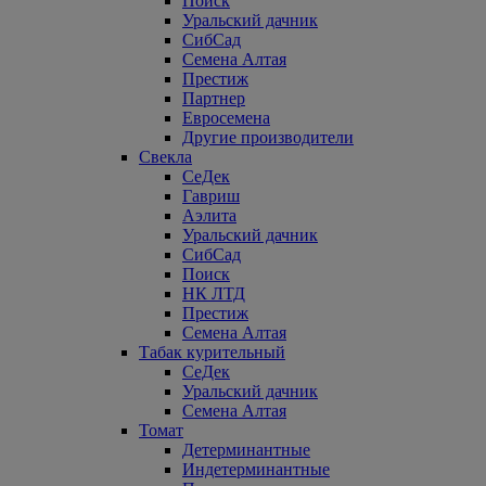
Поиск
Уральский дачник
СибСад
Семена Алтая
Престиж
Партнер
Евросемена
Другие производители
Свекла
СеДек
Гавриш
Аэлита
Уральский дачник
СибСад
Поиск
НК ЛТД
Престиж
Семена Алтая
Табак курительный
СеДек
Уральский дачник
Семена Алтая
Томат
Детерминантные
Индетерминантные