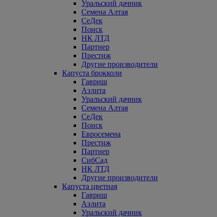
Уральский дачник
Семена Алтая
СеДек
Поиск
НК ЛТД
Партнер
Престиж
Другие производители
Капуста брокколи
Гавриш
Аэлита
Уральский дачник
Семена Алтая
СеДек
Поиск
Евросемена
Престиж
Партнер
СибСад
НК ЛТД
Другие производители
Капуста цветная
Гавриш
Аэлита
Уральский дачник