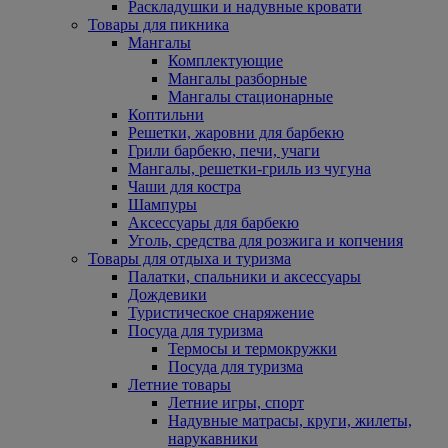
Раскладушки и надувные кровати
Товары для пикника
Мангалы
Комплектующие
Мангалы разборные
Мангалы стационарные
Коптильни
Решетки, жаровни для барбекю
Грили барбекю, печи, учаги
Мангалы, решетки-гриль из чугуна
Чаши для костра
Шампуры
Аксессуары для барбекю
Уголь, средства для розжига и копчения
Товары для отдыха и туризма
Палатки, спальники и аксессуары
Дождевики
Туристическое снаряжение
Посуда для туризма
Термосы и термокружки
Посуда для туризма
Летние товары
Летние игры, спорт
Надувные матрасы, круги, жилеты,
нарукавники