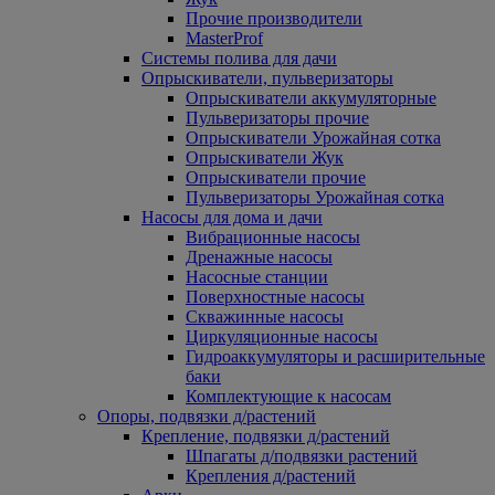
Прочие производители
MasterProf
Системы полива для дачи
Опрыскиватели, пульверизаторы
Опрыскиватели аккумуляторные
Пульверизаторы прочие
Опрыскиватели Урожайная сотка
Опрыскиватели Жук
Опрыскиватели прочие
Пульверизаторы Урожайная сотка
Насосы для дома и дачи
Вибрационные насосы
Дренажные насосы
Насосные станции
Поверхностные насосы
Скважинные насосы
Циркуляционные насосы
Гидроаккумуляторы и расширительные
баки
Комплектующие к насосам
Опоры, подвязки д/растений
Крепление, подвязки д/растений
Шпагаты д/подвязки растений
Крепления д/растений