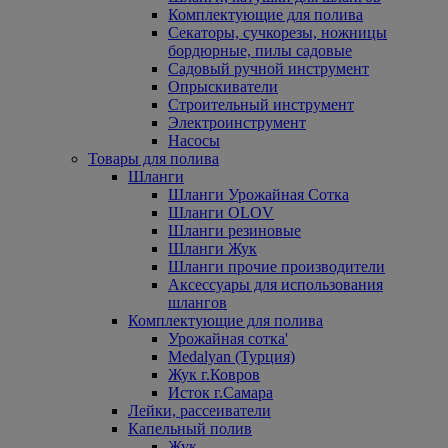
Комплектующие для полива
Секаторы, сучкорезы, ножницы
бордюрные, пилы садовые
Садовый ручной инструмент
Опрыскиватели
Строительный инструмент
Электроинструмент
Насосы
Товары для полива
Шланги
Шланги Урожайная Сотка
Шланги OLOV
Шланги резиновые
Шланги Жук
Шланги прочие производители
Аксессуары для использования
шлангов
Комплектующие для полива
Урожайная сотка'
Medalyan (Турция)
Жук г.Ковров
Исток г.Самара
Лейки, рассеиватели
Капельный полив
Жук