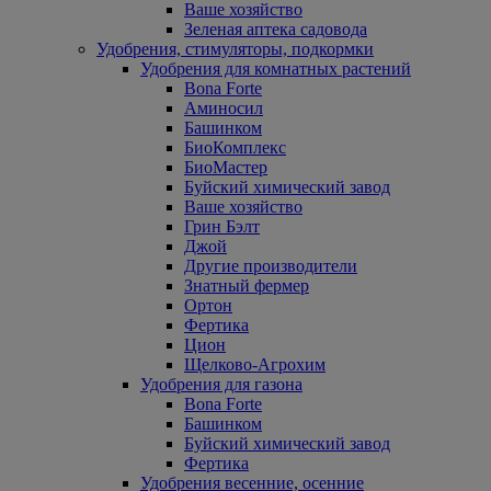
Ваше хозяйство
Зеленая аптека садовода
Удобрения, стимуляторы, подкормки
Удобрения для комнатных растений
Bona Forte
Аминосил
Башинком
БиоКомплекс
БиоМастер
Буйский химический завод
Ваше хозяйство
Грин Бэлт
Джой
Другие производители
Знатный фермер
Ортон
Фертика
Цион
Щелково-Агрохим
Удобрения для газона
Bona Forte
Башинком
Буйский химический завод
Фертика
Удобрения весенние, осенние