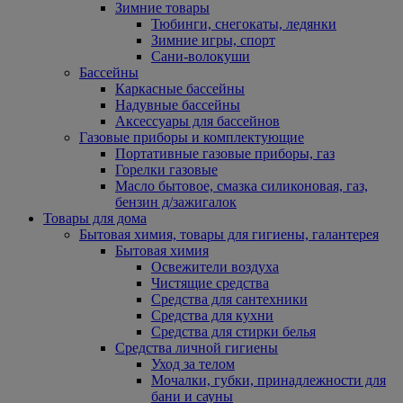
Зимние товары
Тюбинги, снегокаты, ледянки
Зимние игры, спорт
Сани-волокуши
Бассейны
Каркасные бассейны
Надувные бассейны
Аксессуары для бассейнов
Газовые приборы и комплектующие
Портативные газовые приборы, газ
Горелки газовые
Масло бытовое, смазка силиконовая, газ,
бензин д/зажигалок
Товары для дома
Бытовая химия, товары для гигиены, галантерея
Бытовая химия
Освежители воздуха
Чистящие средства
Средства для сантехники
Средства для кухни
Средства для стирки белья
Средства личной гигиены
Уход за телом
Мочалки, губки, принадлежности для
бани и сауны