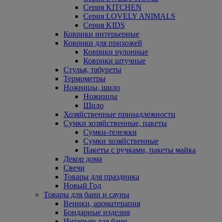
Серия KITCHEN
Серия LOVELY ANIMALS
Серия KIDS
Коврики интерьерные
Коврики для прихожей
Коврики рулонные
Коврики штучные
Стулья, табуреты
Термометры
Ножницы, шило
Ножницы
Шило
Хозяйственные принадлежности
Сумки хозяйственные, пакеты
Сумки-тележки
Сумки хозяйственные
Пакеты с ручками, пакеты майка
Декор дома
Свечи
Товары для праздника
Новый Год
Товары для бани и сауны
Веники, ароматерапия
Бондарные изделия
Интерьер для бани