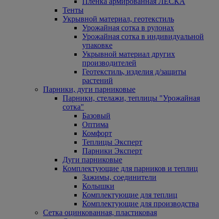
Пленка армированная ЛЕСКА
Тенты
Укрывной материал, геотекстиль
Урожайная сотка в рулонах
Урожайная сотка в индивидуальной
упаковке
Укрывной материал других
производителей
Геотекстиль, изделия д/защиты
растений
Парники, дуги парниковые
Парники, стелажи, теплицы "Урожайная
сотка"
Базовый
Оптима
Комфорт
Теплицы Эксперт
Парники Эксперт
Дуги парниковые
Комплектующие для парников и теплиц
Зажимы, соединители
Колышки
Комплектующие для теплиц
Комплектующие для производства
Сетка оцинкованная, пластиковая