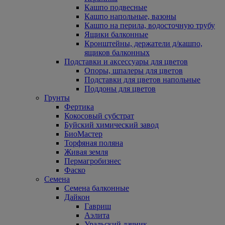
Кашпо подвесные
Кашпо напольные, вазоны
Кашпо на перила, водосточную трубу
Ящики балконные
Кронштейны, держатели д/кашпо,
ящиков балконных
Подставки и аксессуары для цветов
Опоры, шпалеры для цветов
Подставки для цветов напольные
Поддоны для цветов
Грунты
Фертика
Кокосовый субстрат
Буйский химический завод
БиоМастер
Торфяная поляна
Живая земля
Пермагробизнес
Фаско
Семена
Семена балконные
Дайкон
Гавриш
Аэлита
Уральский дачник