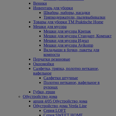
Веники
Инвентарь для уборки
Швабры, наборы, насадки
Тряпкодержатели, пылевыбивалки
Товары для уборки ТМ Praktische Home
Мешки для мусора
Мешки для мусора Крепак
Мешки для мусора Стандарт, Компакт
Мешки для мусора Идеал
Мешки для мусора Avikomp
Вкладыши в бочки, пакеты для
компоста
Перчатки резиновые
Окномойки
Салфетка, тряпка, полотно нетканое,
вафельное
Салфетки штучные
Полотно нетканое, вафельное в
рулонах
Губки, ерши
Обустройство дома
архив 4/05 Обустройство дома
Обустройство дома Verda Line
Серия LOFT
Серия SWEET HOME