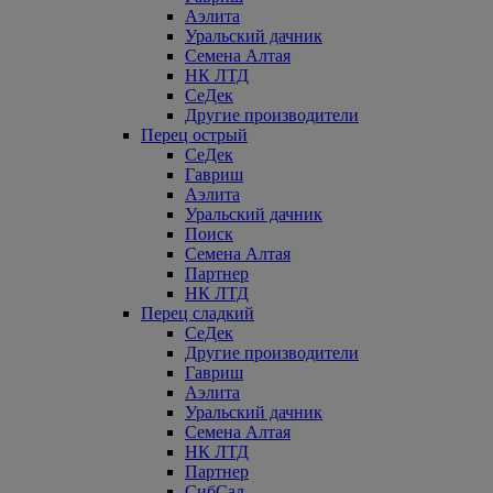
Аэлита
Уральский дачник
Семена Алтая
НК ЛТД
СеДек
Другие производители
Перец острый
СеДек
Гавриш
Аэлита
Уральский дачник
Поиск
Семена Алтая
Партнер
НК ЛТД
Перец сладкий
СеДек
Другие производители
Гавриш
Аэлита
Уральский дачник
Семена Алтая
НК ЛТД
Партнер
СибСад