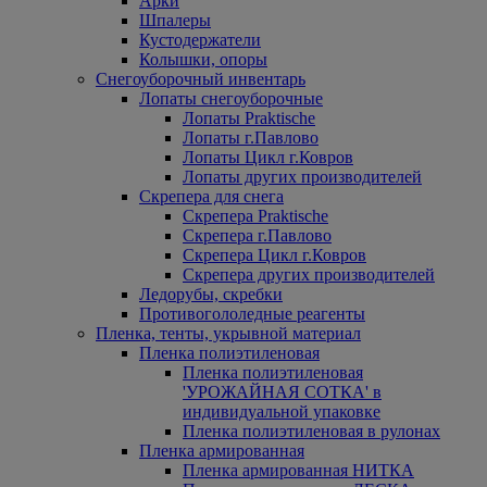
Арки
Шпалеры
Кустодержатели
Колышки, опоры
Снегоуборочный инвентарь
Лопаты снегоуборочные
Лопаты Praktische
Лопаты г.Павлово
Лопаты Цикл г.Ковров
Лопаты других производителей
Скрепера для снега
Скрепера Praktische
Скрепера г.Павлово
Скрепера Цикл г.Ковров
Скрепера других производителей
Ледорубы, скребки
Противогололедные реагенты
Пленка, тенты, укрывной материал
Пленка полиэтиленовая
Пленка полиэтиленовая
'УРОЖАЙНАЯ СОТКА' в
индивидуальной упаковке
Пленка полиэтиленовая в рулонах
Пленка армированная
Пленка армированная НИТКА