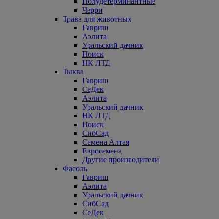
Полудетерминантные
Черри
Трава для животных
Гавриш
Аэлита
Уральский дачник
Поиск
НК ЛТД
Тыква
Гавриш
СеДек
Аэлита
Уральский дачник
НК ЛТД
Поиск
СибСад
Семена Алтая
Евросемена
Другие производители
Фасоль
Гавриш
Аэлита
Уральский дачник
СибСад
СеДек