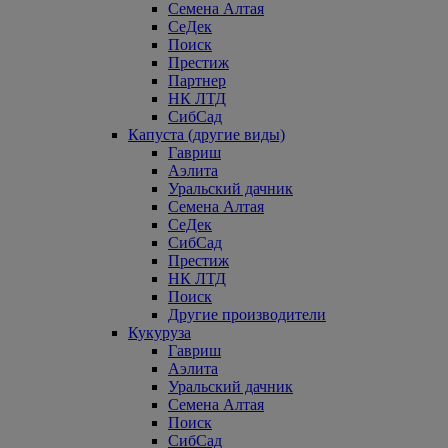
Семена Алтая
СеДек
Поиск
Престиж
Партнер
НК ЛТД
СибСад
Капуста (другие виды)
Гавриш
Аэлита
Уральский дачник
Семена Алтая
СеДек
СибСад
Престиж
НК ЛТД
Поиск
Другие производители
Кукуруза
Гавриш
Аэлита
Уральский дачник
Семена Алтая
Поиск
СибСад