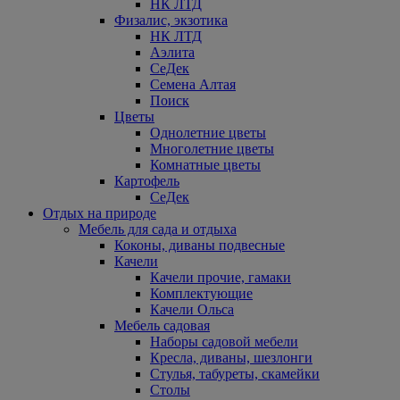
НК ЛТД
Физалис, экзотика
НК ЛТД
Аэлита
СеДек
Семена Алтая
Поиск
Цветы
Однолетние цветы
Многолетние цветы
Комнатные цветы
Картофель
СеДек
Отдых на природе
Мебель для сада и отдыха
Коконы, диваны подвесные
Качели
Качели прочие, гамаки
Комплектующие
Качели Ольса
Мебель садовая
Наборы садовой мебели
Кресла, диваны, шезлонги
Стулья, табуреты, скамейки
Столы