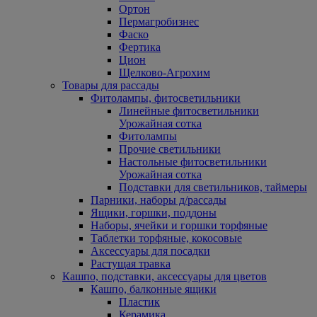
Ортон
Пермагробизнес
Фаско
Фертика
Цион
Щелково-Агрохим
Товары для рассады
Фитолампы, фитосветильники
Линейные фитосветильники
Урожайная сотка
Фитолампы
Прочие светильники
Настольные фитосветильники
Урожайная сотка
Подставки для светильников, таймеры
Парники, наборы д/рассады
Ящики, горшки, поддоны
Наборы, ячейки и горшки торфяные
Таблетки торфяные, кокосовые
Аксессуары для посадки
Растущая травка
Кашпо, подставки, аксессуары для цветов
Кашпо, балконные ящики
Пластик
Керамика