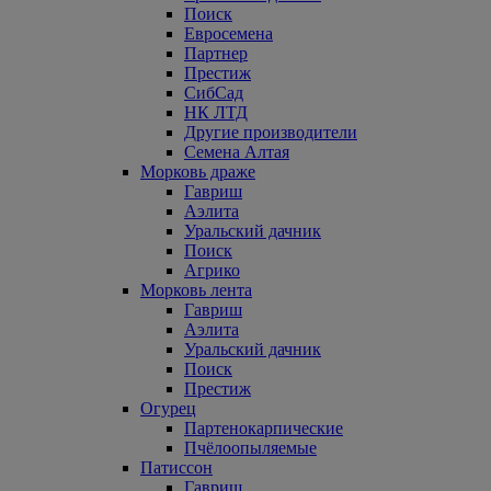
Поиск
Евросемена
Партнер
Престиж
СибСад
НК ЛТД
Другие производители
Семена Алтая
Морковь драже
Гавриш
Аэлита
Уральский дачник
Поиск
Агрико
Морковь лента
Гавриш
Аэлита
Уральский дачник
Поиск
Престиж
Огурец
Партенокарпические
Пчёлоопыляемые
Патиссон
Гавриш