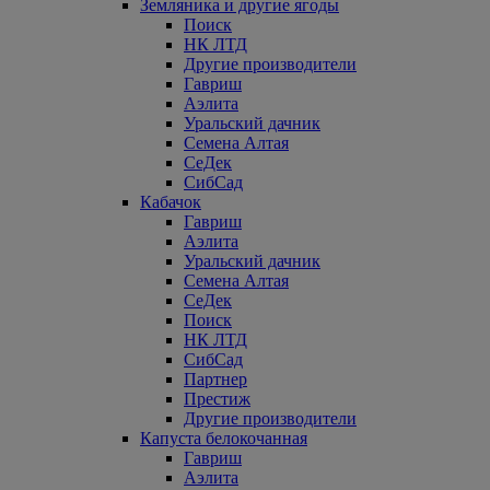
Земляника и другие ягоды
Поиск
НК ЛТД
Другие производители
Гавриш
Аэлита
Уральский дачник
Семена Алтая
СеДек
СибСад
Кабачок
Гавриш
Аэлита
Уральский дачник
Семена Алтая
СеДек
Поиск
НК ЛТД
СибСад
Партнер
Престиж
Другие производители
Капуста белокочанная
Гавриш
Аэлита