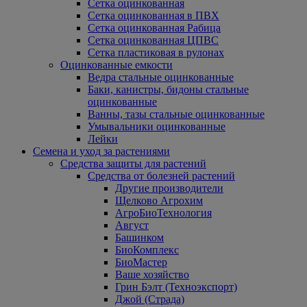
Сетка оцинкованная
Сетка оцинкованная в ПВХ
Сетка оцинкованная Рабица
Сетка оцинкованная ЦПВС
Сетка пластиковая в рулонах
Оцинкованные емкости
Ведра стальные оцинкованные
Баки, канистры, бидоны стальные
оцинкованные
Ванны, тазы стальные оцинкованные
Умывальники оцинкованные
Лейки
Семена и уход за растениями
Средства защиты для растений
Средства от болезней растений
Другие производители
Щелково Агрохим
АгроБиоТехнология
Август
Башинком
БиоКомплекс
БиоМастер
Ваше хозяйство
Грин Бэлт (Техноэкспорт)
Джой (Страда)