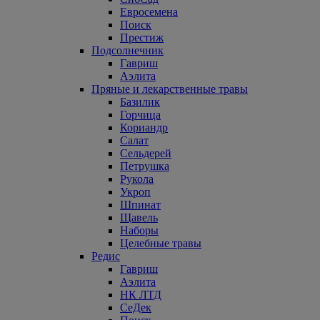
Евросемена
Поиск
Престиж
Подсолнечник
Гавриш
Аэлита
Пряные и лекарственные травы
Базилик
Горчица
Кориандр
Салат
Сельдерей
Петрушка
Рукола
Укроп
Шпинат
Щавель
Наборы
Целебные травы
Редис
Гавриш
Аэлита
НК ЛТД
СеДек