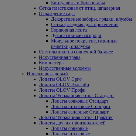
Биотуалеты и биосоставы
Сетка пластиковая от птиц, шпалерная
Ограждение сада
Декоративные заборы, грядки, клумбы
Сетка фасадная, для притенения
Бордюрная лента
Декоративные изгороди
Модульное покрытие, газонные
решетки, опалубка
Светильники на солнечной батарее
Искуственная трава
Компостеры
Искусственные водоемы
Инвентарь садовый
Лопаты OLOV Эрго
Лопаты OLOV Эколайн
Лопаты OLOV Профи
Лопаты 'Урожайная сотка' Стандарт
Лопаты совковые Стандарт
Лопаты штыковые Стандарт
Лопаты саперные Стандарт
Лопаты 'Урожайная сотка' Практик
Лопаты других производителей
Лопаты совковые
Лопаты штыковые