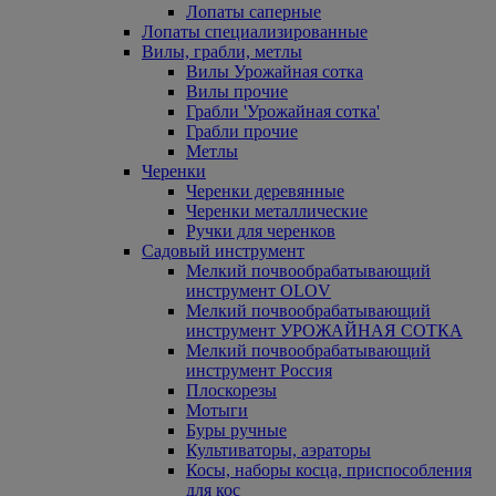
Лопаты саперные
Лопаты специализированные
Вилы, грабли, метлы
Вилы Урожайная сотка
Вилы прочие
Грабли 'Урожайная сотка'
Грабли прочие
Метлы
Черенки
Черенки деревянные
Черенки металлические
Ручки для черенков
Садовый инструмент
Мелкий почвообрабатывающий
инструмент OLOV
Мелкий почвообрабатывающий
инструмент УРОЖАЙНАЯ СОТКА
Мелкий почвообрабатывающий
инструмент Россия
Плоскорезы
Мотыги
Буры ручные
Культиваторы, аэраторы
Косы, наборы косца, приспособления
для кос