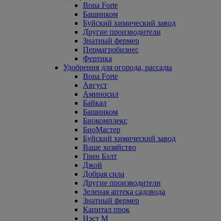
Bona Forte
Башинком
Буйский химический завод
Другие производители
Знатный фермер
Пермагробизнес
Фертика
Удобрения для огорода, рассады
Bona Forte
Август
Аминосил
Байкал
Башинком
Биокомплекс
БиоМастер
Буйский химический завод
Ваше хозяйство
Грин Бэлт
Джой
Добрая сила
Другие производители
Зеленая аптека садовода
Знатный фермер
Капитал прок
Нэст М