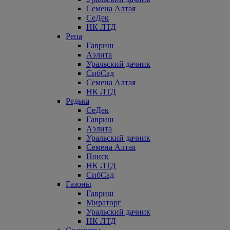
Семена Алтая
СеДек
НК ЛТД
Репа
Гавриш
Аэлита
Уральский дачник
СибСад
Семена Алтая
НК ЛТД
Редька
СеДек
Гавриш
Аэлита
Уральский дачник
Семена Алтая
Поиск
НК ЛТД
СибСад
Газоны
Гавриш
Мираторг
Уральский дачник
НК ЛТД