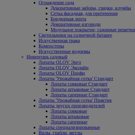
Ограждение сада
Декоративные заборы, грядки, клумбы
Сетка фасадная, для притенения
Бордюрная лента
Декоративные изгороди
Модульное покрытие, газонные решетки
Светильники на солнечной батарее
Искуственная трава
Компостеры
Искусственные водоемы
Инвентарь садовый
Лопаты OLOV Эрго
Лопаты OLOV Эколайн
Лопаты OLOV Профи
Лопаты 'Урожайная сотка' Стандарт
Лопаты совковые Стандарт
Лопаты штыковые Стандарт
Лопаты саперные Стандарт
Лопаты 'Урожайная сотка' Практик
Лопаты других производителей
Лопаты совковые
Лопаты штыковые
Лопаты саперные
Лопаты специализированные
Вилы, грабли, метлы