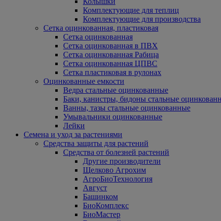
Колышки
Комплектующие для теплиц
Комплектующие для производства
Сетка оцинкованная, пластиковая
Сетка оцинкованная
Сетка оцинкованная в ПВХ
Сетка оцинкованная Рабица
Сетка оцинкованная ЦПВС
Сетка пластиковая в рулонах
Оцинкованные емкости
Ведра стальные оцинкованные
Баки, канистры, бидоны стальные оцинкован
Ванны, тазы стальные оцинкованные
Умывальники оцинкованные
Лейки
Семена и уход за растениями
Средства защиты для растений
Средства от болезней растений
Другие производители
Щелково Агрохим
АгроБиоТехнология
Август
Башинком
БиоКомплекс
БиоМастер