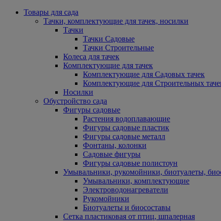
Товары для сада
Тачки, комплектующие для тачек, носилки
Тачки
Тачки Садовые
Тачки Строительные
Колеса для тачек
Комплектующие для тачек
Комплектующие для Садовых тачек
Комплектующие для Строительных таче
Носилки
Обустройство сада
Фигуры садовые
Растения водоплавающие
Фигуры садовые пластик
Фигуры садовые металл
Фонтаны, колонки
Садовые фигуры
Фигуры садовые полистоун
Умывальники, рукомойники, биотуалеты, био
Умывальники, комплектующие
Электроводонагреватели
Рукомойники
Биотуалеты и биосоставы
Сетка пластиковая от птиц, шпалерная