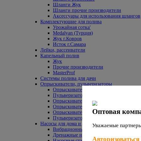
Шланги Жук
Шланги прочие производители
Аксессуары для использования шлангов
Комплектующие для полива
Урожайная сотка'
Medalyan (Турция)
Жук г.Ковров
Исток г.Самара
Лейки, рассеиватели
Капельный полив
Жук
Прочие производители
MasterProf
Системы полива для дачи
Опрыскиватели, пульверизаторы
Опрыскиватели аккумуляторные
Пульверизаторы прочие
Опрыскиватели Урожайная сотка
Опрыскиватели Жук
Оптовая комп
Опрыскиватели прочие
Пульверизаторы Урожайная сотка
Насосы для дома и дачи
Уважаемые партнеры,
Вибрационные насосы
Дренажные насосы
Авторизоваться
Насосные станции