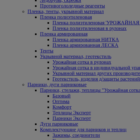
Ледорубы, скребки
Противогололедные реагенты
Пленка, тенты, укрывной материал
Пленка полиэтиленовая
Пленка полиэтиленовая 'УРОЖАЙНАЯ 
Пленка полиэтиленовая в рулонах
Пленка армированная
Пленка армированная НИТКА
Пленка армированная ЛЕСКА
Тенты
Укрывной материал, геотекстиль
Урожайная сотка в рулонах
Урожайная сотка в индивидуальной упа
Укрывной материал других производит
Геотекстиль, изделия д/защиты растений
Парники, дуги парниковые
Парники, стелажи, теплицы "Урожайная сотк
Базовый
Оптима
Комфорт
Теплицы Эксперт
Парники Эксперт
Дуги парниковые
Комплектующие для парников и теплиц
Зажимы, соединители