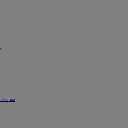
к
составы