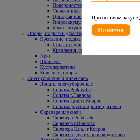
Поверхностные насосы
Скважинные насосы
Циркуляционные насосы
При оптовом закупе 
Гидроаккумуляторы и расширительные 
Комплектующие к насосам
Понятно
Опоры, подвязки д/растений
Крепление, подвязки д/растений
Шпагаты д/подвязки растений
Крепления д/растений
Арки
Шпалеры
Кустодержатели
Колышки, опоры
Снегоуборочный инвентарь
Лопаты снегоуборочные
Лопаты Praktische
Лопаты г.Павлово
Лопаты Цикл г.Ковров
Лопаты других производителей
Скрепера для снега
Скрепера Praktische
Скрепера г.Павлово
Скрепера Цикл г.Ковров
Скрепера других производителей