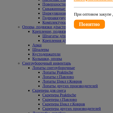
Поверхностные насосы
Скважинные насосы
Циркуляционные насосы
При оптовом закупе 
Гидроаккумуляторы и расширительные 
Комплектующие к насосам
Понятно
Опоры, подвязки д/растений
Крепление, подвязки д/растений
Шпагаты д/подвязки растений
Крепления д/растений
Арки
Шпалеры
Кустодержатели
Колышки, опоры
Снегоуборочный инвентарь
Лопаты снегоуборочные
Лопаты Praktische
Лопаты г.Павлово
Лопаты Цикл г.Ковров
Лопаты других производителей
Скрепера для снега
Скрепера Praktische
Скрепера г.Павлово
Скрепера Цикл г.Ковров
Скрепера других производителей