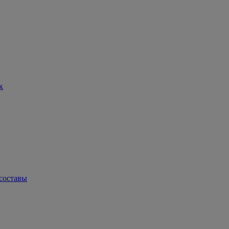
к
составы