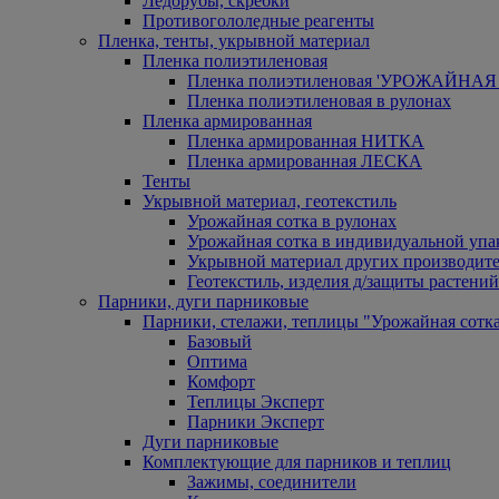
Ледорубы, скребки
Противогололедные реагенты
Пленка, тенты, укрывной материал
Пленка полиэтиленовая
Пленка полиэтиленовая 'УРОЖАЙНАЯ 
Пленка полиэтиленовая в рулонах
Пленка армированная
Пленка армированная НИТКА
Пленка армированная ЛЕСКА
Тенты
Укрывной материал, геотекстиль
Урожайная сотка в рулонах
Урожайная сотка в индивидуальной упа
Укрывной материал других производит
Геотекстиль, изделия д/защиты растений
Парники, дуги парниковые
Парники, стелажи, теплицы "Урожайная сотк
Базовый
Оптима
Комфорт
Теплицы Эксперт
Парники Эксперт
Дуги парниковые
Комплектующие для парников и теплиц
Зажимы, соединители