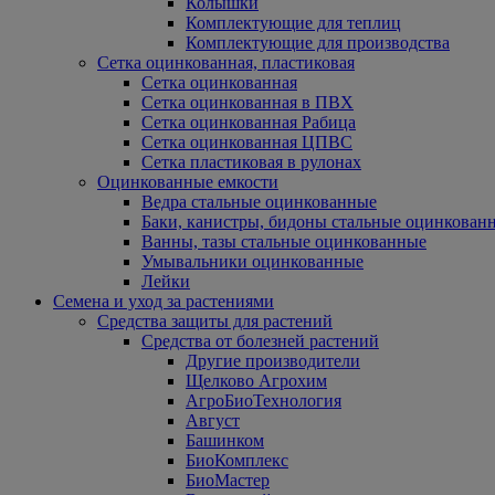
Колышки
Комплектующие для теплиц
Комплектующие для производства
Сетка оцинкованная, пластиковая
Сетка оцинкованная
Сетка оцинкованная в ПВХ
Сетка оцинкованная Рабица
Сетка оцинкованная ЦПВС
Сетка пластиковая в рулонах
Оцинкованные емкости
Ведра стальные оцинкованные
Баки, канистры, бидоны стальные оцинкован
Ванны, тазы стальные оцинкованные
Умывальники оцинкованные
Лейки
Семена и уход за растениями
Средства защиты для растений
Средства от болезней растений
Другие производители
Щелково Агрохим
АгроБиоТехнология
Август
Башинком
БиоКомплекс
БиоМастер