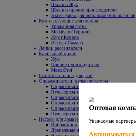
Шланги Жук
Шланги прочие производители
Аксессуары для использования шлангов
Комплектующие для полива
Урожайная сотка'
Medalyan (Турция)
Жук г.Ковров
Исток г.Самара
Лейки, рассеиватели
Капельный полив
Жук
Прочие производители
MasterProf
Системы полива для дачи
Опрыскиватели, пульверизаторы
Опрыскиватели аккумуляторные
Пульверизаторы прочие
Опрыскиватели Урожайная сотка
Опрыскиватели Жук
Оптовая комп
Опрыскиватели прочие
Пульверизаторы Урожайная сотка
Насосы для дома и дачи
Уважаемые партнеры,
Вибрационные насосы
Дренажные насосы
Авторизоваться
Насосные станции