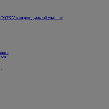
СОТКА' в индивидуальной упаковке
ковке
елей
а"