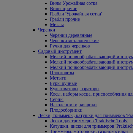
Вилы Урожайная сотка
Вилы прочие
Грабли 'Урожайная сотка'
Грабли прочие
Метлы
Черенки
Черенки деревянные
Черенки металлические
Ручки для черенков
Садовый инструмент
Мелкий почвообрабатывающий инстру
Мелкий почвообрабатывающий инст
Мелкий почвообрабатывающий инструм
Плоскорезы
Мотыги
Буры ручные
Культиваторы, аэраторы
Косы, наборы косца, приспособления дл
Серпы
Наколенники, коврики
Плодосборники
Лески, триммеры, катушки для триммеров 'Prak
Лески для триммеров 'Praktische Tools'
Катушки, диски для триммеров 'Praktisch
Триммеры, мотоблоки, газонокосилки