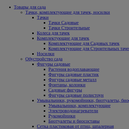
Товары для сада
Тачки, комплектующие для тачек, носилки
Тачки
Тачки Садовые
Тачки Строительные
Колеса для тачек
Комплектующие для тачек
Комплектующие для Садовых тачек
Комплектующие для Строительных таче
Носилки
Обустройство сада
Фигуры садовые
Растения водоплавающие
Фигуры садовые пластик
Фигуры садовые металл
Фонтаны, колонки
Садовые фигуры
Фигуры садовые полистоун
Умывальники, рукомойники, биотуалеты, био
Умывальники, комплектующие
Электроводонагреватели
Рукомойники
Биотуалеты и биосоставы
Сетка пластиковая от птиц, шпалерная