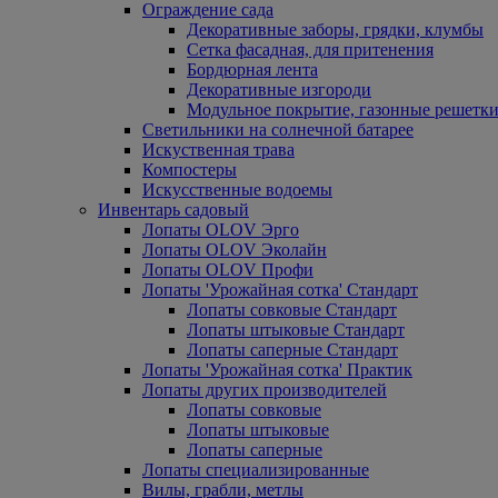
Ограждение сада
Декоративные заборы, грядки, клумбы
Сетка фасадная, для притенения
Бордюрная лента
Декоративные изгороди
Модульное покрытие, газонные решетки
Светильники на солнечной батарее
Искуственная трава
Компостеры
Искусственные водоемы
Инвентарь садовый
Лопаты OLOV Эрго
Лопаты OLOV Эколайн
Лопаты OLOV Профи
Лопаты 'Урожайная сотка' Стандарт
Лопаты совковые Стандарт
Лопаты штыковые Стандарт
Лопаты саперные Стандарт
Лопаты 'Урожайная сотка' Практик
Лопаты других производителей
Лопаты совковые
Лопаты штыковые
Лопаты саперные
Лопаты специализированные
Вилы, грабли, метлы