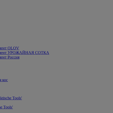
мент OLOV
румент УРОЖАЙНАЯ СОТКА
ент Россия
я кос
tische Tools'
e Tools'