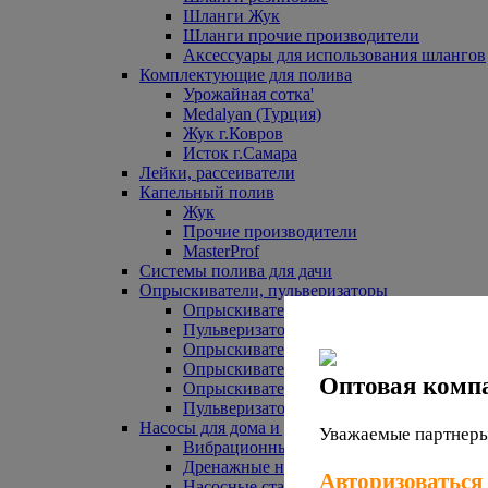
Шланги Жук
Шланги прочие производители
Аксессуары для использования шлангов
Комплектующие для полива
Урожайная сотка'
Medalyan (Турция)
Жук г.Ковров
Исток г.Самара
Лейки, рассеиватели
Капельный полив
Жук
Прочие производители
MasterProf
Системы полива для дачи
Опрыскиватели, пульверизаторы
Опрыскиватели аккумуляторные
Пульверизаторы прочие
Опрыскиватели Урожайная сотка
Опрыскиватели Жук
Оптовая комп
Опрыскиватели прочие
Пульверизаторы Урожайная сотка
Насосы для дома и дачи
Уважаемые партнеры,
Вибрационные насосы
Дренажные насосы
Авторизоваться
Насосные станции