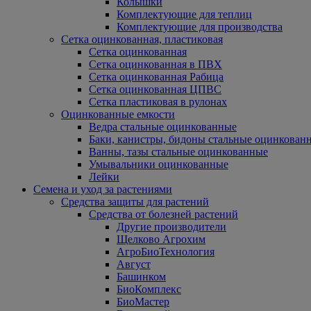
Колышки
Комплектующие для теплиц
Комплектующие для производства
Сетка оцинкованная, пластиковая
Сетка оцинкованная
Сетка оцинкованная в ПВХ
Сетка оцинкованная Рабица
Сетка оцинкованная ЦПВС
Сетка пластиковая в рулонах
Оцинкованные емкости
Ведра стальные оцинкованные
Баки, канистры, бидоны стальные оцинкован
Ванны, тазы стальные оцинкованные
Умывальники оцинкованные
Лейки
Семена и уход за растениями
Средства защиты для растений
Средства от болезней растений
Другие производители
Щелково Агрохим
АгроБиоТехнология
Август
Башинком
БиоКомплекс
БиоМастер