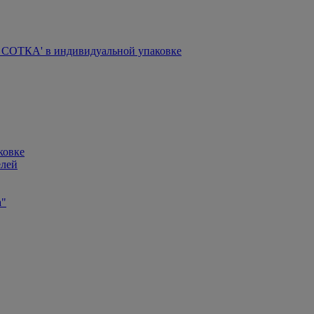
СОТКА' в индивидуальной упаковке
ковке
елей
а"