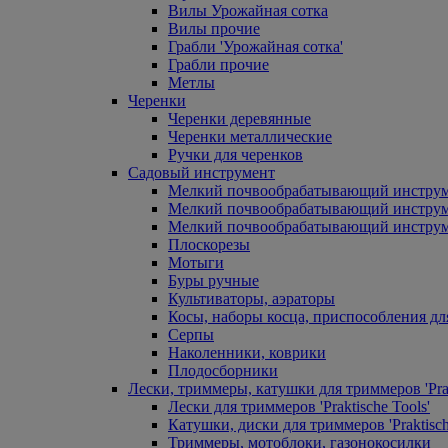
Вилы Урожайная сотка
Вилы прочие
Грабли 'Урожайная сотка'
Грабли прочие
Метлы
Черенки
Черенки деревянные
Черенки металлические
Ручки для черенков
Садовый инструмент
Мелкий почвообрабатывающий инстру
Мелкий почвообрабатывающий инст
Мелкий почвообрабатывающий инструм
Плоскорезы
Мотыги
Буры ручные
Культиваторы, аэраторы
Косы, наборы косца, приспособления дл
Серпы
Наколенники, коврики
Плодосборники
Лески, триммеры, катушки для триммеров 'Prak
Лески для триммеров 'Praktische Tools'
Катушки, диски для триммеров 'Praktisch
Триммеры, мотоблоки, газонокосилки