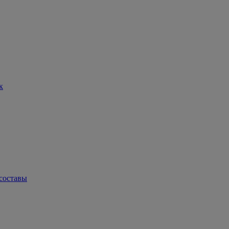
к
составы