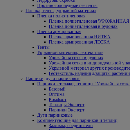
Ледорубы, скребки
Противогололедные реагенты
Пленка, тенты, укрывной материал
Пленка полиэтиленовая
Пленка полиэтиленовая 'УРОЖАЙНАЯ 
Пленка полиэтиленовая в рулонах
Пленка армированная
Пленка армированная НИТКА
Пленка армированная ЛЕСКА
Тенты
Укрывной материал, геотекстиль
Урожайная сотка в рулонах
Урожайная сотка в индивидуальной упа
Укрывной материал других производит
Геотекстиль, изделия д/защиты растений
Парники, дуги парниковые
Парники, стелажи, теплицы "Урожайная сотк
Базовый
Оптима
Комфорт
Теплицы Эксперт
Парники Эксперт
Дуги парниковые
Комплектующие для парников и теплиц
Зажимы, соединители