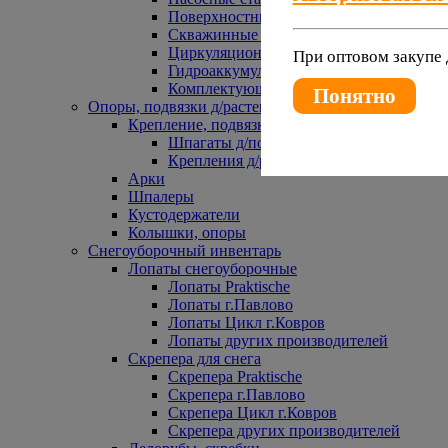
Поверхностные насосы
Скважинные насосы
Циркуляционные насосы
При оптовом закупе 
Гидроаккумуляторы и расширительные 
Комплектующие к насосам
Понятно
Опоры, подвязки д/растений
Крепление, подвязки д/растений
Шпагаты д/подвязки растений
Крепления д/растений
Арки
Шпалеры
Кустодержатели
Колышки, опоры
Снегоуборочный инвентарь
Лопаты снегоуборочные
Лопаты Praktische
Лопаты г.Павлово
Лопаты Цикл г.Ковров
Лопаты других производителей
Скрепера для снега
Скрепера Praktische
Скрепера г.Павлово
Скрепера Цикл г.Ковров
Скрепера других производителей