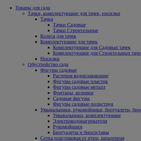
Товары для сада
Тачки, комплектующие для тачек, носилки
Тачки
Тачки Садовые
Тачки Строительные
Колеса для тачек
Комплектующие для тачек
Комплектующие для Садовых тачек
Комплектующие для Строительных таче
Носилки
Обустройство сада
Фигуры садовые
Растения водоплавающие
Фигуры садовые пластик
Фигуры садовые металл
Фонтаны, колонки
Садовые фигуры
Фигуры садовые полистоун
Умывальники, рукомойники, биотуалеты, био
Умывальники, комплектующие
Электроводонагреватели
Рукомойники
Биотуалеты и биосоставы
Сетка пластиковая от птиц, шпалерная