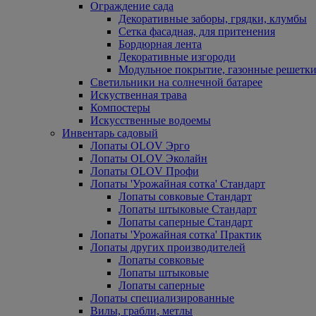
Ограждение сада
Декоративные заборы, грядки, клумбы
Сетка фасадная, для притенения
Бордюрная лента
Декоративные изгороди
Модульное покрытие, газонные решетки
Светильники на солнечной батарее
Искуственная трава
Компостеры
Искусственные водоемы
Инвентарь садовый
Лопаты OLOV Эрго
Лопаты OLOV Эколайн
Лопаты OLOV Профи
Лопаты 'Урожайная сотка' Стандарт
Лопаты совковые Стандарт
Лопаты штыковые Стандарт
Лопаты саперные Стандарт
Лопаты 'Урожайная сотка' Практик
Лопаты других производителей
Лопаты совковые
Лопаты штыковые
Лопаты саперные
Лопаты специализированные
Вилы, грабли, метлы