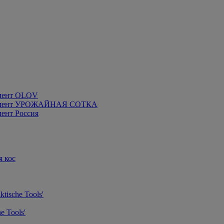
мент OLOV
румент УРОЖАЙНАЯ СОТКА
ент Россия
я кос
tische Tools'
e Tools'