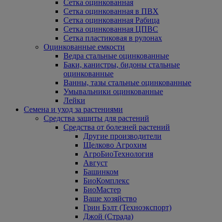
Сетка оцинкованная
Сетка оцинкованная в ПВХ
Сетка оцинкованная Рабица
Сетка оцинкованная ЦПВС
Сетка пластиковая в рулонах
Оцинкованные емкости
Ведра стальные оцинкованные
Баки, канистры, бидоны стальные
оцинкованные
Ванны, тазы стальные оцинкованные
Умывальники оцинкованные
Лейки
Семена и уход за растениями
Средства защиты для растений
Средства от болезней растений
Другие производители
Щелково Агрохим
АгроБиоТехнология
Август
Башинком
БиоКомплекс
БиоМастер
Ваше хозяйство
Грин Бэлт (Техноэкспорт)
Джой (Страда)