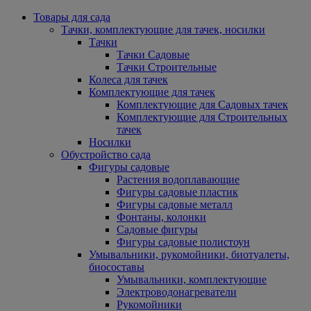
Товары для сада
Тачки, комплектующие для тачек, носилки
Тачки
Тачки Садовые
Тачки Строительные
Колеса для тачек
Комплектующие для тачек
Комплектующие для Садовых тачек
Комплектующие для Строительных
тачек
Носилки
Обустройство сада
Фигуры садовые
Растения водоплавающие
Фигуры садовые пластик
Фигуры садовые металл
Фонтаны, колонки
Садовые фигуры
Фигуры садовые полистоун
Умывальники, рукомойники, биотуалеты,
биосоставы
Умывальники, комплектующие
Электроводонагреватели
Рукомойники