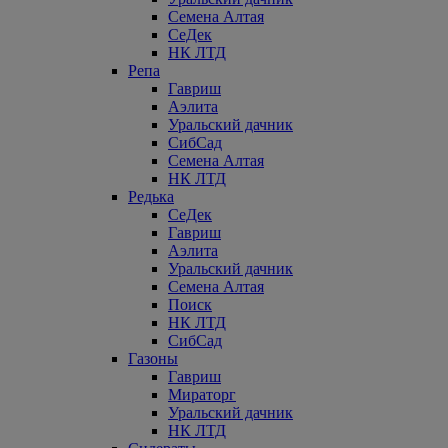
Семена Алтая
СеДек
НК ЛТД
Репа
Гавриш
Аэлита
Уральский дачник
СибСад
Семена Алтая
НК ЛТД
Редька
СеДек
Гавриш
Аэлита
Уральский дачник
Семена Алтая
Поиск
НК ЛТД
СибСад
Газоны
Гавриш
Мираторг
Уральский дачник
НК ЛТД