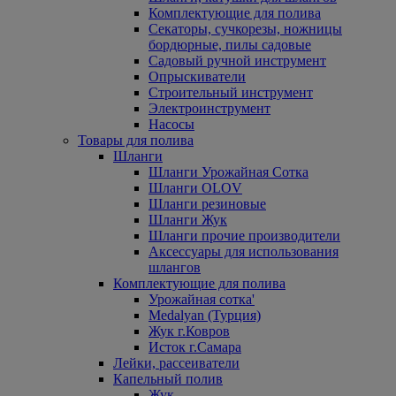
Комплектующие для полива
Секаторы, сучкорезы, ножницы
бордюрные, пилы садовые
Садовый ручной инструмент
Опрыскиватели
Строительный инструмент
Электроинструмент
Насосы
Товары для полива
Шланги
Шланги Урожайная Сотка
Шланги OLOV
Шланги резиновые
Шланги Жук
Шланги прочие производители
Аксессуары для использования
шлангов
Комплектующие для полива
Урожайная сотка'
Medalyan (Турция)
Жук г.Ковров
Исток г.Самара
Лейки, рассеиватели
Капельный полив
Жук