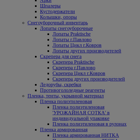
Арки
Шпалеры
Кустодержатели
Колышки, опоры
Снегоуборочный инвентарь
Лопаты снегоуборочные
Лопаты Praktische
Лопаты г.Павлово
Лопаты Цикл г.Ковров
Лопаты других производителей
Скрепера для снега
Скрепера Praktische
Скрепера г.Павлово
Скрепера Цикл г.Ковров
Скрепера других производителей
Ледорубы, скребки
Противогололедные реагенты
Пленка, тенты, укрывной материал
Пленка полиэтиленовая
Пленка полиэтиленовая
'УРОЖАЙНАЯ СОТКА' в
индивидуальной упаковке
Пленка полиэтиленовая в рулонах
Пленка армированная
Пленка армированная НИТКА