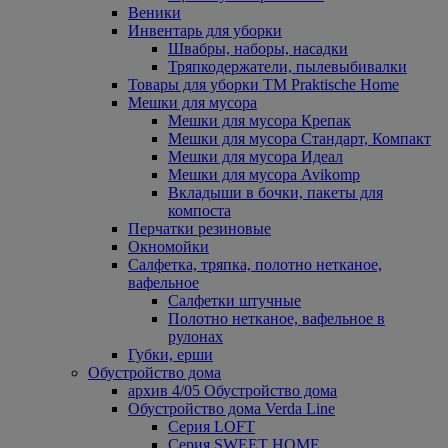
Веники
Инвентарь для уборки
Швабры, наборы, насадки
Тряпкодержатели, пылевыбивалки
Товары для уборки ТМ Praktische Home
Мешки для мусора
Мешки для мусора Крепак
Мешки для мусора Стандарт, Компакт
Мешки для мусора Идеал
Мешки для мусора Avikomp
Вкладыши в бочки, пакеты для
компоста
Перчатки резиновые
Окномойки
Салфетка, тряпка, полотно нетканое,
вафельное
Салфетки штучные
Полотно нетканое, вафельное в
рулонах
Губки, ерши
Обустройство дома
архив 4/05 Обустройство дома
Обустройство дома Verda Line
Серия LOFT
Серия SWEET HOME