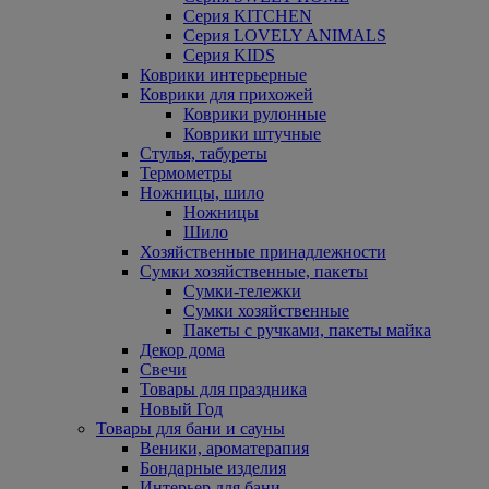
Серия KITCHEN
Серия LOVELY ANIMALS
Серия KIDS
Коврики интерьерные
Коврики для прихожей
Коврики рулонные
Коврики штучные
Стулья, табуреты
Термометры
Ножницы, шило
Ножницы
Шило
Хозяйственные принадлежности
Сумки хозяйственные, пакеты
Сумки-тележки
Сумки хозяйственные
Пакеты с ручками, пакеты майка
Декор дома
Свечи
Товары для праздника
Новый Год
Товары для бани и сауны
Веники, ароматерапия
Бондарные изделия
Интерьер для бани