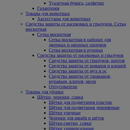
Туалетная бумага, салфетки
Галантерея
Товары для животных
Аксессуары для животных
Средства защиты от насекомых и грызунов. Сетка
москитная
Сетка москитная
Сетка москитная в наборах для
дверных и оконных проемов
Сетка москитная в рулонах
Средства защиты от насекомых и грызунов
Средства защиты от грызунов, кротов
Средства защиты от комаров и клещей
Средства защиты от мух и ос
Средства защиты от тараканов,
муравьев, клопов, моли
Отпугиватели
Товары для уборки
Щётки, черенки, совки
Щётки для подметания пластик
Щётки для подметания деревянные
Щётки уличные
Черенки для швабр и щёток
Щётки-сметки, совки
Щётки универсальные