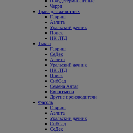
Полудетерминантные
Черри
Трава для животных
Гавриш
Аэлита
Уральский дачник
Поиск
НК ЛТД
Тыква
Гавриш
СеДек
Аэлита
Уральский дачник
НК ЛТД
Поиск
СибСад
Семена Алтая
Евросемена
Другие производители
Фасоль
Гавриш
Аэлита
Уральский дачник
СибСад
СеДек