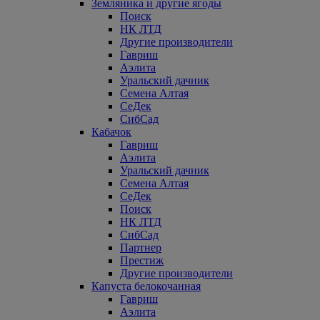
Земляника и другие ягоды
Поиск
НК ЛТД
Другие производители
Гавриш
Аэлита
Уральский дачник
Семена Алтая
СеДек
СибСад
Кабачок
Гавриш
Аэлита
Уральский дачник
Семена Алтая
СеДек
Поиск
НК ЛТД
СибСад
Партнер
Престиж
Другие производители
Капуста белокочанная
Гавриш
Аэлита