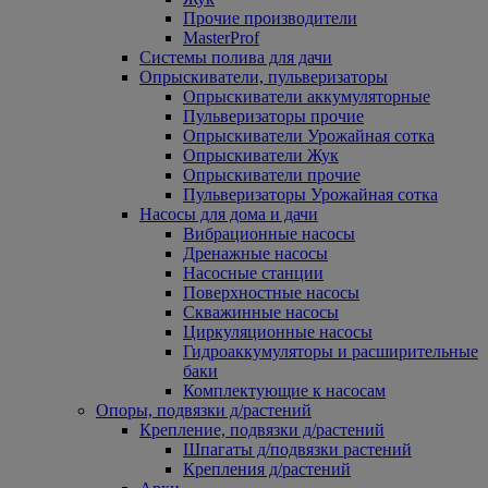
Прочие производители
MasterProf
Системы полива для дачи
Опрыскиватели, пульверизаторы
Опрыскиватели аккумуляторные
Пульверизаторы прочие
Опрыскиватели Урожайная сотка
Опрыскиватели Жук
Опрыскиватели прочие
Пульверизаторы Урожайная сотка
Насосы для дома и дачи
Вибрационные насосы
Дренажные насосы
Насосные станции
Поверхностные насосы
Скважинные насосы
Циркуляционные насосы
Гидроаккумуляторы и расширительные
баки
Комплектующие к насосам
Опоры, подвязки д/растений
Крепление, подвязки д/растений
Шпагаты д/подвязки растений
Крепления д/растений