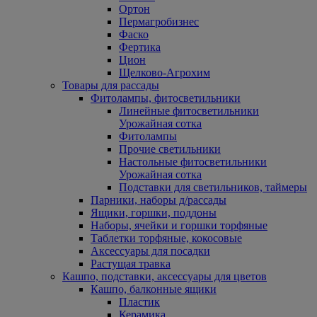
Ортон
Пермагробизнес
Фаско
Фертика
Цион
Щелково-Агрохим
Товары для рассады
Фитолампы, фитосветильники
Линейные фитосветильники
Урожайная сотка
Фитолампы
Прочие светильники
Настольные фитосветильники
Урожайная сотка
Подставки для светильников, таймеры
Парники, наборы д/рассады
Ящики, горшки, поддоны
Наборы, ячейки и горшки торфяные
Таблетки торфяные, кокосовые
Аксессуары для посадки
Растущая травка
Кашпо, подставки, аксессуары для цветов
Кашпо, балконные ящики
Пластик
Керамика