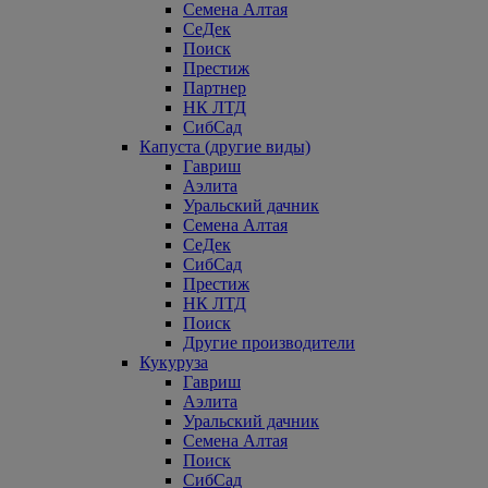
Семена Алтая
СеДек
Поиск
Престиж
Партнер
НК ЛТД
СибСад
Капуста (другие виды)
Гавриш
Аэлита
Уральский дачник
Семена Алтая
СеДек
СибСад
Престиж
НК ЛТД
Поиск
Другие производители
Кукуруза
Гавриш
Аэлита
Уральский дачник
Семена Алтая
Поиск
СибСад