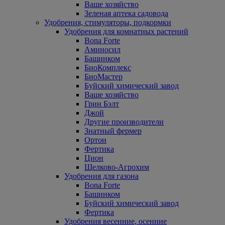
Ваше хозяйство
Зеленая аптека садовода
Удобрения, стимуляторы, подкормки
Удобрения для комнатных растений
Bona Forte
Аминосил
Башинком
БиоКомплекс
БиоМастер
Буйский химический завод
Ваше хозяйство
Грин Бэлт
Джой
Другие производители
Знатный фермер
Ортон
Фертика
Цион
Щелково-Агрохим
Удобрения для газона
Bona Forte
Башинком
Буйский химический завод
Фертика
Удобрения весенние, осенние