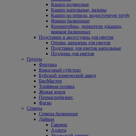
Кашпо подвесные
Кашпо напольные, вазоны
Кашпо на перила, водосточную трубу
Ящики балконные
Кронштейны, держатели д/кашпо,
ящиков балконных
Подставки и аксессуары для цветов
Опоры, шпалеры для цветов
Подставки для цветов напольные
Поддоны для цветов
Грунты
Фертика
Кокосовый субстрат
Буйский химический завод
БиоМастер
Торфяная поляна
Живая земля
Пермагробизнес
Фаско
Семена
Семена балконные
Дайкон
Гавриш
Аэлита
Уральский дачник