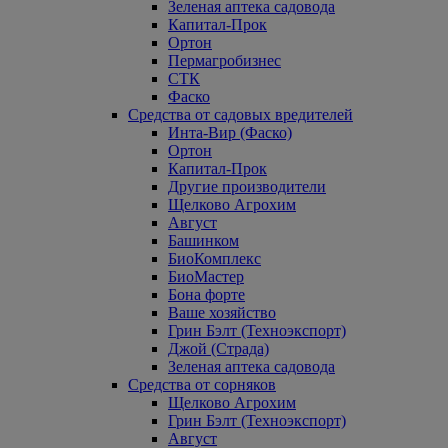
Зеленая аптека садовода
Капитал-Прок
Ортон
Пермагробизнес
СТК
Фаско
Средства от садовых вредителей
Инта-Вир (Фаско)
Ортон
Капитал-Прок
Другие производители
Щелково Агрохим
Август
Башинком
БиоКомплекс
БиоМастер
Бона форте
Ваше хозяйство
Грин Бэлт (Техноэкспорт)
Джой (Страда)
Зеленая аптека садовода
Средства от сорняков
Щелково Агрохим
Грин Бэлт (Техноэкспорт)
Август