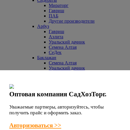
Сидераты
Мираторг
Гавриш
ПАБ
Другие производители
Арбуз
Гавриш
Аэлита
Уральский дачник
Семена Алтая
СеДек
Баклажан
Семена Алтая
Уральский дачник
СеДек
Партнер
НК ЛТД
Евросемена
Оптовая компания СадХозТорг.
Манул
СибСад
Поиск
Уважаемые партнеры, авторизуйтесь, чтобы
Другие производители
получить прайс и оформить заказ.
Гавриш
Аэлита
Авторизоваться >>
Бобы