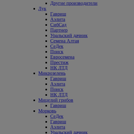
Другие производители
Лук
Гавриш
Аэлита
СибСад
Партнер
Уральский дачник
Семена Алтая
СеДек
Поиск
Евросемена
Престиж
НК ЛТД
Микрозелень
Гавриш
Аэлита
Поиск
НК ЛТД
Мицелий грибов
Гавриш
Морковь
СеДек
Гавриш
Аэлита
Уральский дачник