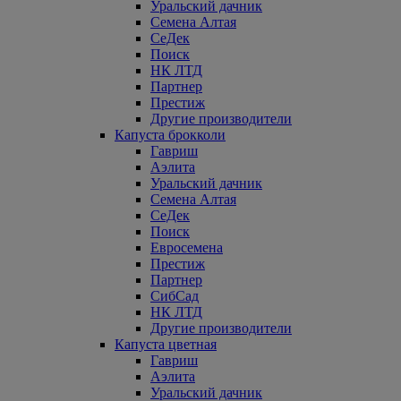
Уральский дачник
Семена Алтая
СеДек
Поиск
НК ЛТД
Партнер
Престиж
Другие производители
Капуста брокколи
Гавриш
Аэлита
Уральский дачник
Семена Алтая
СеДек
Поиск
Евросемена
Престиж
Партнер
СибСад
НК ЛТД
Другие производители
Капуста цветная
Гавриш
Аэлита
Уральский дачник