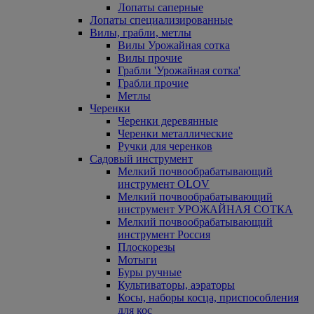
Лопаты саперные
Лопаты специализированные
Вилы, грабли, метлы
Вилы Урожайная сотка
Вилы прочие
Грабли 'Урожайная сотка'
Грабли прочие
Метлы
Черенки
Черенки деревянные
Черенки металлические
Ручки для черенков
Садовый инструмент
Мелкий почвообрабатывающий
инструмент OLOV
Мелкий почвообрабатывающий
инструмент УРОЖАЙНАЯ СОТКА
Мелкий почвообрабатывающий
инструмент Россия
Плоскорезы
Мотыги
Буры ручные
Культиваторы, аэраторы
Косы, наборы косца, приспособления
для кос