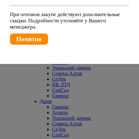
Гавриш
Аэлита
Уральский дачник
При оптовом закупе действуют дополнительные
СеДек
скидки. Подробности уточняйте у Вашего
Евросемена
менеджера.
Брюква
Гавриш
Понятно
СеДек
Уральский дачник
СибСад
Горох
Аэлита
Уральский дачник
Семена Алтая
СеДек
НК ЛТД
СибСад
Гавриш
Дыня
Гавриш
Аэлита
Уральский дачник
Семена Алтая
СеДек
СибСад