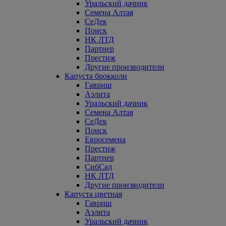
Уральский дачник
Семена Алтая
СеДек
Поиск
НК ЛТД
Партнер
Престиж
Другие производители
Капуста брокколи
Гавриш
Аэлита
Уральский дачник
Семена Алтая
СеДек
Поиск
Евросемена
Престиж
Партнер
СибСад
НК ЛТД
Другие производители
Капуста цветная
Гавриш
Аэлита
Уральский дачник