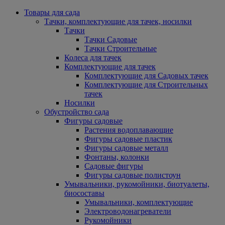
Товары для сада
Тачки, комплектующие для тачек, носилки
Тачки
Тачки Садовые
Тачки Строительные
Колеса для тачек
Комплектующие для тачек
Комплектующие для Садовых тачек
Комплектующие для Строительных
тачек
Носилки
Обустройство сада
Фигуры садовые
Растения водоплавающие
Фигуры садовые пластик
Фигуры садовые металл
Фонтаны, колонки
Садовые фигуры
Фигуры садовые полистоун
Умывальники, рукомойники, биотуалеты,
биосоставы
Умывальники, комплектующие
Электроводонагреватели
Рукомойники