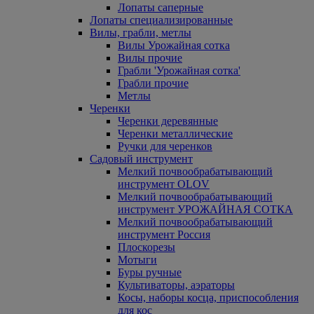
Лопаты саперные
Лопаты специализированные
Вилы, грабли, метлы
Вилы Урожайная сотка
Вилы прочие
Грабли 'Урожайная сотка'
Грабли прочие
Метлы
Черенки
Черенки деревянные
Черенки металлические
Ручки для черенков
Садовый инструмент
Мелкий почвообрабатывающий
инструмент OLOV
Мелкий почвообрабатывающий
инструмент УРОЖАЙНАЯ СОТКА
Мелкий почвообрабатывающий
инструмент Россия
Плоскорезы
Мотыги
Буры ручные
Культиваторы, аэраторы
Косы, наборы косца, приспособления
для кос