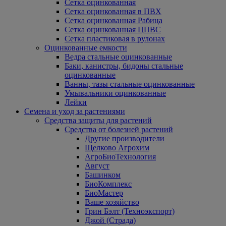
Сетка оцинкованная
Сетка оцинкованная в ПВХ
Сетка оцинкованная Рабица
Сетка оцинкованная ЦПВС
Сетка пластиковая в рулонах
Оцинкованные емкости
Ведра стальные оцинкованные
Баки, канистры, бидоны стальные
оцинкованные
Ванны, тазы стальные оцинкованные
Умывальники оцинкованные
Лейки
Семена и уход за растениями
Средства защиты для растений
Средства от болезней растений
Другие производители
Щелково Агрохим
АгроБиоТехнология
Август
Башинком
БиоКомплекс
БиоМастер
Ваше хозяйство
Грин Бэлт (Техноэкспорт)
Джой (Страда)