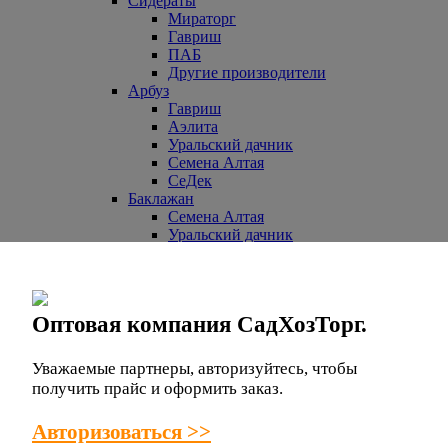
Сидераты
Мираторг
Гавриш
ПАБ
Другие производители
Арбуз
Гавриш
Аэлита
Уральский дачник
Семена Алтая
СеДек
Баклажан
Семена Алтая
Уральский дачник
СеДек
Партнер
НК ЛТД
Евросемена
Оптовая компания СадХозТорг.
Манул
СибСад
Поиск
Уважаемые партнеры, авторизуйтесь, чтобы
Другие производители
получить прайс и оформить заказ.
Гавриш
Аэлита
Авторизоваться >>
Бобы