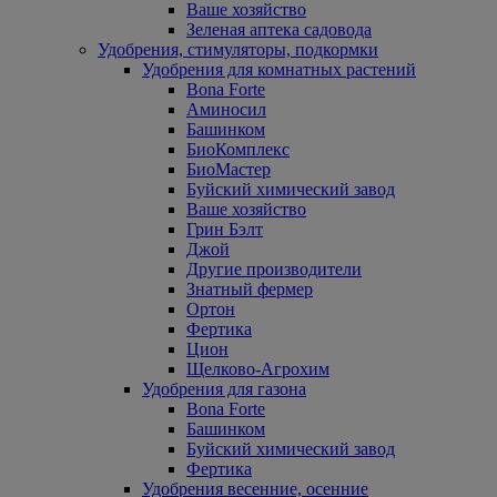
Ваше хозяйство
Зеленая аптека садовода
Удобрения, стимуляторы, подкормки
Удобрения для комнатных растений
Bona Forte
Аминосил
Башинком
БиоКомплекс
БиоМастер
Буйский химический завод
Ваше хозяйство
Грин Бэлт
Джой
Другие производители
Знатный фермер
Ортон
Фертика
Цион
Щелково-Агрохим
Удобрения для газона
Bona Forte
Башинком
Буйский химический завод
Фертика
Удобрения весенние, осенние