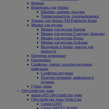
Веники
Инвентарь для уборки
Швабры, наборы, насадки
Тряпкодержатели, пылевыбивалки
Товары для уборки ТМ Praktische Home
Мешки для мусора
Мешки для мусора Крепак
Мешки для мусора Стандарт, Компакт
Мешки для мусора Идеал
Мешки для мусора Avikomp
Вкладыши в бочки, пакеты для
компоста
Перчатки резиновые
Окномойки
Салфетка, тряпка, полотно нетканое,
вафельное
Салфетки штучные
Полотно нетканое, вафельное в
рулонах
Губки, ерши
Обустройство дома
архив 4/05 Обустройство дома
Обустройство дома Verda Line
Серия LOFT
Серия SWEET HOME