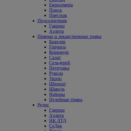
Евросемена
Поиск
Престиж
Подсолнечник
Гавриш
Аэлита
Пряные и лекарственные травы
Базилик
Горчица
Кориандр
Салат
Сельдерей
Петрушка
Рукола
Укроп
Шпинат
Щавель
Наборы
Целебные травы
Редис
Гавриш
Аэлита
НК ЛТД
СеДек