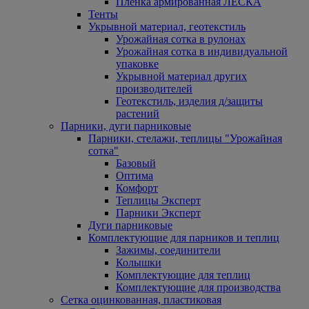
Пленка армированная ЛЕСКА
Тенты
Укрывной материал, геотекстиль
Урожайная сотка в рулонах
Урожайная сотка в индивидуальной
упаковке
Укрывной материал других
производителей
Геотекстиль, изделия д/защиты
растений
Парники, дуги парниковые
Парники, стелажи, теплицы "Урожайная
сотка"
Базовый
Оптима
Комфорт
Теплицы Эксперт
Парники Эксперт
Дуги парниковые
Комплектующие для парников и теплиц
Зажимы, соединители
Колышки
Комплектующие для теплиц
Комплектующие для производства
Сетка оцинкованная, пластиковая