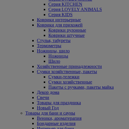
Серия KITCHEN
Серия LOVELY ANIMALS
Серия KIDS
Коврики интерьерные
Коврики для прихожей
Коврики рулонные
Коврики штучные
Стулья, табуреты
Термометры
Ножницы, шило
Ножницы
Шило
Хозяйственные принадлежности
Сумки хозяйственные, пакеты
Сумки-тележки
Сумки хозяйственные
Пакеты с ручками, пакеты майка
Декор дома
Свечи
Товары для праздника
Новый Год
Товары для бани и сауны
Веники, ароматерапия
Бондарные изделия
Интерьер для бани