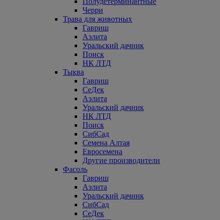
Полудетерминантные
Черри
Трава для животных
Гавриш
Аэлита
Уральский дачник
Поиск
НК ЛТД
Тыква
Гавриш
СеДек
Аэлита
Уральский дачник
НК ЛТД
Поиск
СибСад
Семена Алтая
Евросемена
Другие производители
Фасоль
Гавриш
Аэлита
Уральский дачник
СибСад
СеДек