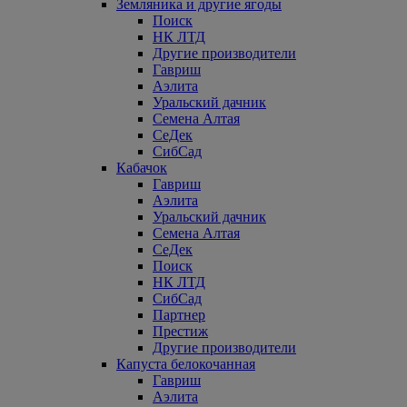
Земляника и другие ягоды
Поиск
НК ЛТД
Другие производители
Гавриш
Аэлита
Уральский дачник
Семена Алтая
СеДек
СибСад
Кабачок
Гавриш
Аэлита
Уральский дачник
Семена Алтая
СеДек
Поиск
НК ЛТД
СибСад
Партнер
Престиж
Другие производители
Капуста белокочанная
Гавриш
Аэлита