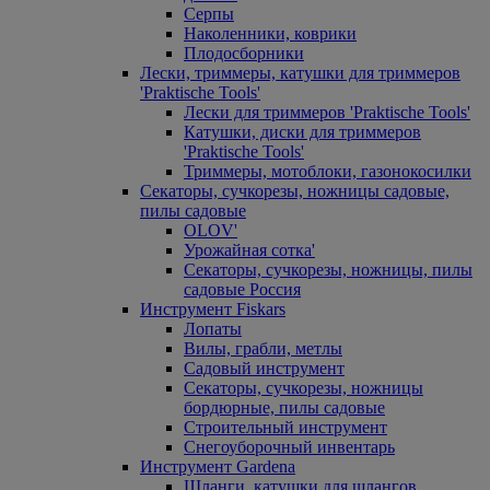
Серпы
Наколенники, коврики
Плодосборники
Лески, триммеры, катушки для триммеров
'Praktische Tools'
Лески для триммеров 'Praktische Tools'
Катушки, диски для триммеров
'Praktische Tools'
Триммеры, мотоблоки, газонокосилки
Секаторы, сучкорезы, ножницы садовые,
пилы садовые
OLOV'
Урожайная сотка'
Секаторы, сучкорезы, ножницы, пилы
садовые Россия
Инструмент Fiskars
Лопаты
Вилы, грабли, метлы
Садовый инструмент
Секаторы, сучкорезы, ножницы
бордюрные, пилы садовые
Строительный инструмент
Снегоуборочный инвентарь
Инструмент Gardena
Шланги, катушки для шлангов