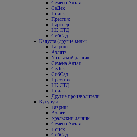
Семена Алтая
СеДек
Поиск
Престиж
Партнер
НК ЛТД
СибСад
Капуста (другие виды)
Гавриш
Аэлита
Уральский дачник
Семена Алтая
СеДек
СибСад
Престиж
НК ЛТД
Поиск
Другие производители
Кукуруза
Гавриш
Аэлита
Уральский дачник
Семена Алтая
Поиск
СибСад