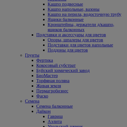
Кашпо подвесные
Кашпо напольные, вазоны
Кашпо на перила, водосточную трубу
Ящики балконные
Кронштейны, держатели д/кашпо,
ящиков балконных
Подставки и аксессуары для цветов
Опоры, шпалеры для цветов
Подставки для цветов напольные
Поддоны для цветов
Грунты
Фертика
Кокосовый субстрат
Буйский химический завод
БиоМастер
Торфяная поляна
Живая земля
Пермагробизнес
Фаско
Семена
Семена балконные
Дайкон
Гавриш
Аэлита
Уральский дачник