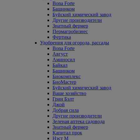
Bona Forte
Башинком
Буйский химический завод
Другие производители
Знатный фермер
Пермагробизнес
Фертика
Удобрения для огорода, рассады
Bona Forte
Август
Аминосил
Байкал
Башинком
Биокомплекс
БиоМастер
Буйский химический завод
Ваше хозяйство
Грин Бэлт
Джой
Добрая сила
Другие производители
Зеленая аптека садовода
Знатный фермер
Капитал прок
Нэст М