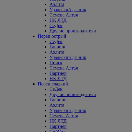
Аэлита
Уральский дачник
Семена Алтая
НК ЛТД
СеДек
Другие производители
Перец острый
СеДек
Гавриш
Аэлита
Уральский дачник
Поиск
Семена Алтая
Партнер
НК ЛТД
Перец сладкий
СеДек
Другие производители
Гавриш
Аэлита
Уральский дачник
Семена Алтая
НК ЛТД
Партнер
СибСад