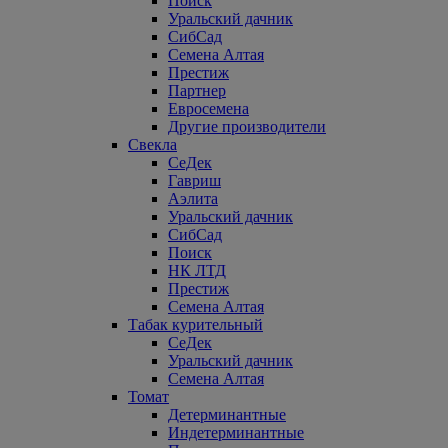
Поиск
Уральский дачник
СибСад
Семена Алтая
Престиж
Партнер
Евросемена
Другие производители
Свекла
СеДек
Гавриш
Аэлита
Уральский дачник
СибСад
Поиск
НК ЛТД
Престиж
Семена Алтая
Табак курительный
СеДек
Уральский дачник
Семена Алтая
Томат
Детерминантные
Индетерминантные