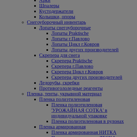
Арки
Шпалеры
Кустодержатели
Колышки, опоры
Снегоуборочный инвентарь
Лопаты снегоуборочные
Лопаты Praktische
Лопаты г.Павлово
Лопаты Цикл г.Ковров
Лопаты других производителей
Скрепера для снега
Скрепера Praktische
Скрепера г.Павлово
Скрепера Цикл г.Ковров
Скрепера других производителей
Ледорубы, скребки
Противогололедные реагенты
Пленка, тенты, укрывной материал
Пленка полиэтиленовая
Пленка полиэтиленовая
'УРОЖАЙНАЯ СОТКА' в
индивидуальной упаковке
Пленка полиэтиленовая в рулонах
Пленка армированная
Пленка армированная НИТКА