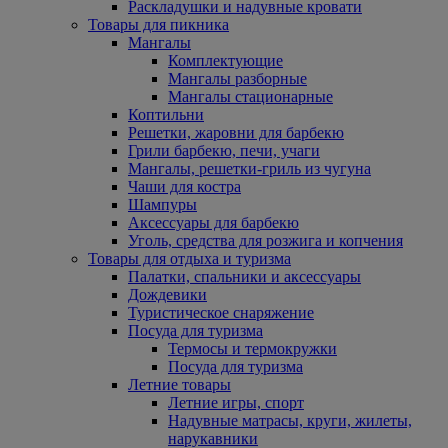
Раскладушки и надувные кровати
Товары для пикника
Мангалы
Комплектующие
Мангалы разборные
Мангалы стационарные
Коптильни
Решетки, жаровни для барбекю
Грили барбекю, печи, учаги
Мангалы, решетки-гриль из чугуна
Чаши для костра
Шампуры
Аксессуары для барбекю
Уголь, средства для розжига и копчения
Товары для отдыха и туризма
Палатки, спальники и аксессуары
Дождевики
Туристическое снаряжение
Посуда для туризма
Термосы и термокружки
Посуда для туризма
Летние товары
Летние игры, спорт
Надувные матрасы, круги, жилеты,
нарукавники