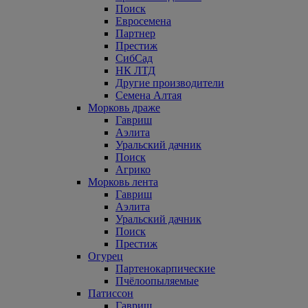
Поиск
Евросемена
Партнер
Престиж
СибСад
НК ЛТД
Другие производители
Семена Алтая
Морковь драже
Гавриш
Аэлита
Уральский дачник
Поиск
Агрико
Морковь лента
Гавриш
Аэлита
Уральский дачник
Поиск
Престиж
Огурец
Партенокарпические
Пчёлоопыляемые
Патиссон
Гавриш