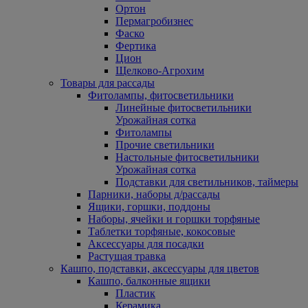
Ортон
Пермагробизнес
Фаско
Фертика
Цион
Щелково-Агрохим
Товары для рассады
Фитолампы, фитосветильники
Линейные фитосветильники
Урожайная сотка
Фитолампы
Прочие светильники
Настольные фитосветильники
Урожайная сотка
Подставки для светильников, таймеры
Парники, наборы д/рассады
Ящики, горшки, поддоны
Наборы, ячейки и горшки торфяные
Таблетки торфяные, кокосовые
Аксессуары для посадки
Растущая травка
Кашпо, подставки, аксессуары для цветов
Кашпо, балконные ящики
Пластик
Керамика