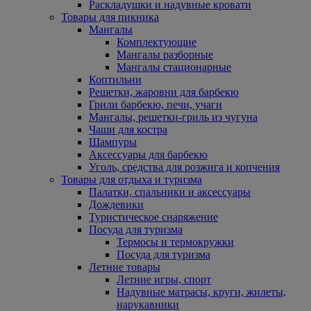
Раскладушки и надувные кровати
Товары для пикника
Мангалы
Комплектующие
Мангалы разборные
Мангалы стационарные
Коптильни
Решетки, жаровни для барбекю
Грили барбекю, печи, учаги
Мангалы, решетки-гриль из чугуна
Чаши для костра
Шампуры
Аксессуары для барбекю
Уголь, средства для розжига и копчения
Товары для отдыха и туризма
Палатки, спальники и аксессуары
Дождевики
Туристическое снаряжение
Посуда для туризма
Термосы и термокружки
Посуда для туризма
Летние товары
Летние игры, спорт
Надувные матрасы, круги, жилеты,
нарукавники