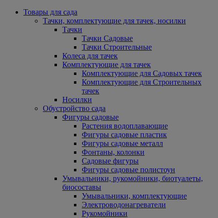
Товары для сада
Тачки, комплектующие для тачек, носилки
Тачки
Тачки Садовые
Тачки Строительные
Колеса для тачек
Комплектующие для тачек
Комплектующие для Садовых тачек
Комплектующие для Строительных
тачек
Носилки
Обустройство сада
Фигуры садовые
Растения водоплавающие
Фигуры садовые пластик
Фигуры садовые металл
Фонтаны, колонки
Садовые фигуры
Фигуры садовые полистоун
Умывальники, рукомойники, биотуалеты,
биосоставы
Умывальники, комплектующие
Электроводонагреватели
Рукомойники