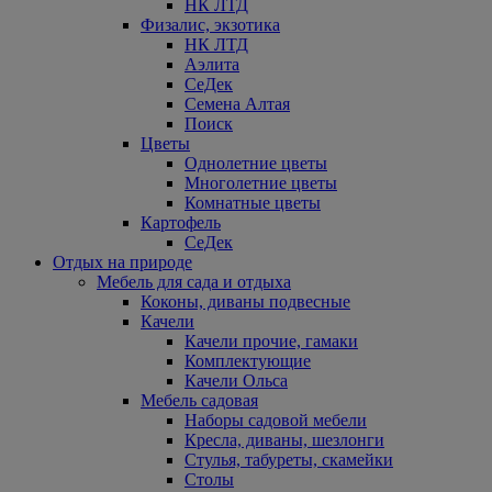
НК ЛТД
Физалис, экзотика
НК ЛТД
Аэлита
СеДек
Семена Алтая
Поиск
Цветы
Однолетние цветы
Многолетние цветы
Комнатные цветы
Картофель
СеДек
Отдых на природе
Мебель для сада и отдыха
Коконы, диваны подвесные
Качели
Качели прочие, гамаки
Комплектующие
Качели Ольса
Мебель садовая
Наборы садовой мебели
Кресла, диваны, шезлонги
Стулья, табуреты, скамейки
Столы