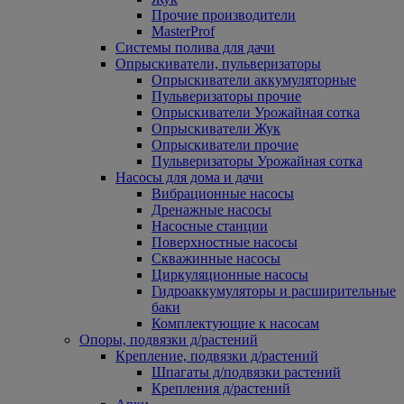
Прочие производители
MasterProf
Системы полива для дачи
Опрыскиватели, пульверизаторы
Опрыскиватели аккумуляторные
Пульверизаторы прочие
Опрыскиватели Урожайная сотка
Опрыскиватели Жук
Опрыскиватели прочие
Пульверизаторы Урожайная сотка
Насосы для дома и дачи
Вибрационные насосы
Дренажные насосы
Насосные станции
Поверхностные насосы
Скважинные насосы
Циркуляционные насосы
Гидроаккумуляторы и расширительные
баки
Комплектующие к насосам
Опоры, подвязки д/растений
Крепление, подвязки д/растений
Шпагаты д/подвязки растений
Крепления д/растений