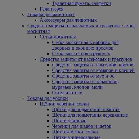
Туалетная бумага, салфетки
Галантерея
Товары для животных
Аксессуары для животных
Средства защиты от насекомых и грызунов. Сетка
москитная
Сетка москитная
Сетка москитная в наборах для
дверных и оконных проемов
Сетка москитная в рулонах
Средства защиты от насекомых и грызунов
Средства защиты от грызунов, кротов
Средства защиты от комаров и клещей
Средства защиты от мух и ос
Средства защиты от тараканов,
муравьев, клопов, моли
Отпугиватели
Товары для уборки
Щётки, черенки, совки
Щётки для подметания пластик
Щётки для подметания деревянные
Щётки уличные
Черенки для швабр и щёток
Щётки-сметки, совки
Щётки универсальные