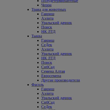
Полудетерминантные
Черри
Трава для животных
Гавриш
Аэлита
Уральский дачник
Поиск
НК ЛТД
Тыква
Гавриш
СеДек
Аэлита
Уральский дачник
НК ЛТД
Поиск
СибСад
Семена Алтая
Евросемена
Другие производители
Фасоль
Гавриш
Аэлита
Уральский дачник
СибСад
СеДек