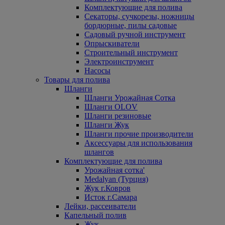
Комплектующие для полива
Секаторы, сучкорезы, ножницы
бордюрные, пилы садовые
Садовый ручной инструмент
Опрыскиватели
Строительный инструмент
Электроинструмент
Насосы
Товары для полива
Шланги
Шланги Урожайная Сотка
Шланги OLOV
Шланги резиновые
Шланги Жук
Шланги прочие производители
Аксессуары для использования
шлангов
Комплектующие для полива
Урожайная сотка'
Medalyan (Турция)
Жук г.Ковров
Исток г.Самара
Лейки, рассеиватели
Капельный полив
Жук