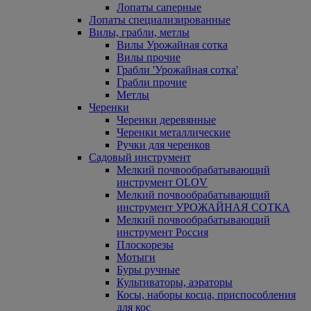
Лопаты саперные
Лопаты специализированные
Вилы, грабли, метлы
Вилы Урожайная сотка
Вилы прочие
Грабли 'Урожайная сотка'
Грабли прочие
Метлы
Черенки
Черенки деревянные
Черенки металлические
Ручки для черенков
Садовый инструмент
Мелкий почвообрабатывающий
инструмент OLOV
Мелкий почвообрабатывающий
инструмент УРОЖАЙНАЯ СОТКА
Мелкий почвообрабатывающий
инструмент Россия
Плоскорезы
Мотыги
Буры ручные
Культиваторы, аэраторы
Косы, наборы косца, приспособления
для кос