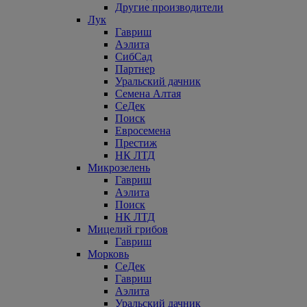
Другие производители
Лук
Гавриш
Аэлита
СибСад
Партнер
Уральский дачник
Семена Алтая
СеДек
Поиск
Евросемена
Престиж
НК ЛТД
Микрозелень
Гавриш
Аэлита
Поиск
НК ЛТД
Мицелий грибов
Гавриш
Морковь
СеДек
Гавриш
Аэлита
Уральский дачник