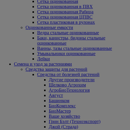
Сетка оцинкованная
Сетка оцинкованная в ПВХ
Сетка оцинкованная Рабица
Сетка оцинкованная ЦПВС
Сетка пластиковая в рулонах
Оцинкованные емкости
Ведра стальные оцинкованные
Баки, канистры, бидоны стальные
оцинкованные
Ванны, тазы стальные оцинкованные
Умывальники оцинкованные
Лейки
Семена и уход за растениями
Средства защиты для растений
Средства от болезней растений
Другие производители
Щелково Агрохим
АгроБиоТехнология
Август
Башинком
БиоКомплекс
БиоМастер
Ваше хозяйство
Грин Бэлт (Техноэкспорт)
Джой (Страда)