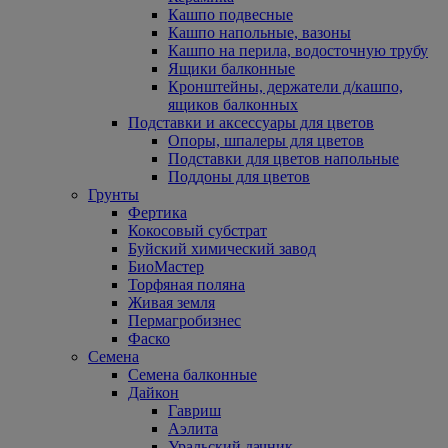
Кашпо подвесные
Кашпо напольные, вазоны
Кашпо на перила, водосточную трубу
Ящики балконные
Кронштейны, держатели д/кашпо,
ящиков балконных
Подставки и аксессуары для цветов
Опоры, шпалеры для цветов
Подставки для цветов напольные
Поддоны для цветов
Грунты
Фертика
Кокосовый субстрат
Буйский химический завод
БиоМастер
Торфяная поляна
Живая земля
Пермагробизнес
Фаско
Семена
Семена балконные
Дайкон
Гавриш
Аэлита
Уральский дачник