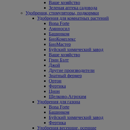
Ваше хозяйство
Зеленая аптека садовода
Удобрения, стимуляторы, подкормки
Удобрения для комнатных растений
Bona Forte
Аминосил
Башинком
БиоКомплекс
БиоМастер
Буйский химический завод
Ваше хозяйство
Грин Бэлт
Джой
Другие производители
Знатный фермер
Ортон
Фертика
Цион
Щелково-Агрохим
Удобрения для газона
Bona Forte
Башинком
Буйский химический завод
Фертика
Удобрения весенние, осенние