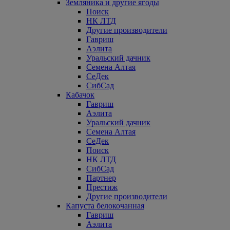
Земляника и другие ягоды
Поиск
НК ЛТД
Другие производители
Гавриш
Аэлита
Уральский дачник
Семена Алтая
СеДек
СибСад
Кабачок
Гавриш
Аэлита
Уральский дачник
Семена Алтая
СеДек
Поиск
НК ЛТД
СибСад
Партнер
Престиж
Другие производители
Капуста белокочанная
Гавриш
Аэлита