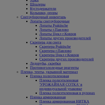
Арки
Шпалеры
Кустодержатели
Колышки, опоры
Снегоуборочный инвентарь
Лопаты снегоуборочные
Лопаты Praktische
Лопаты г.Павлово
Лопаты Цикл г.Ковров
Лопаты других производителей
Скрепера для снега
Скрепера Praktische
Скрепера г.Павлово
Скрепера Цикл г.Ковров
Скрепера других производителей
Ледорубы, скребки
Противогололедные реагенты
Пленка, тенты, укрывной материал
Пленка полиэтиленовая
Пленка полиэтиленовая
'УРОЖАЙНАЯ СОТКА' в
индивидуальной упаковке
Пленка полиэтиленовая в рулонах
Пленка армированная
Пленка армированная НИТКА