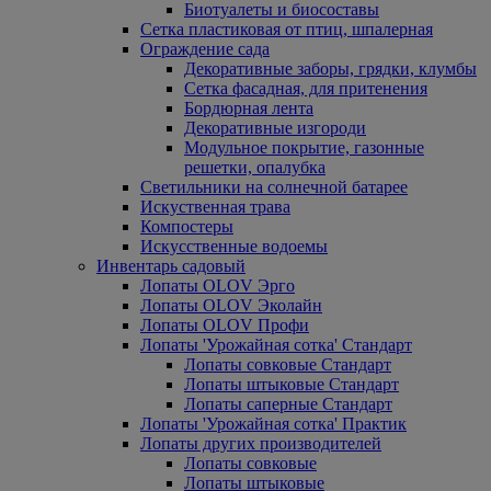
Биотуалеты и биосоставы
Сетка пластиковая от птиц, шпалерная
Ограждение сада
Декоративные заборы, грядки, клумбы
Сетка фасадная, для притенения
Бордюрная лента
Декоративные изгороди
Модульное покрытие, газонные
решетки, опалубка
Светильники на солнечной батарее
Искуственная трава
Компостеры
Искусственные водоемы
Инвентарь садовый
Лопаты OLOV Эрго
Лопаты OLOV Эколайн
Лопаты OLOV Профи
Лопаты 'Урожайная сотка' Стандарт
Лопаты совковые Стандарт
Лопаты штыковые Стандарт
Лопаты саперные Стандарт
Лопаты 'Урожайная сотка' Практик
Лопаты других производителей
Лопаты совковые
Лопаты штыковые