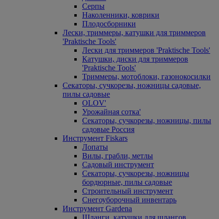
Серпы
Наколенники, коврики
Плодосборники
Лески, триммеры, катушки для триммеров
'Praktische Tools'
Лески для триммеров 'Praktische Tools'
Катушки, диски для триммеров
'Praktische Tools'
Триммеры, мотоблоки, газонокосилки
Секаторы, сучкорезы, ножницы садовые,
пилы садовые
OLOV'
Урожайная сотка'
Секаторы, сучкорезы, ножницы, пилы
садовые Россия
Инструмент Fiskars
Лопаты
Вилы, грабли, метлы
Садовый инструмент
Секаторы, сучкорезы, ножницы
бордюрные, пилы садовые
Строительный инструмент
Снегоуборочный инвентарь
Инструмент Gardena
Шланги, катушки для шлангов