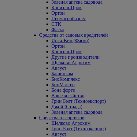
Зеленая аптека садовода
Капитал-Прок
Ортон
Пермагробизнес
СТК
Фаско
Средства от садовых вредителей
Инта-Вир (Фаско)
Ортон
Капитал-Прок
Другие производители
Щелково Агрохим
Август
Башинком
БиоКомплекс
БиоМастер
Бона форте
Ваше хозяйство
Грин Бэлт (Техноэкспорт)
Джой (Страда)
Зеленая аптека садовода
Средства от сорняков
Щелково Агрохим
Грин Бэлт (Техноэкспорт)
Август