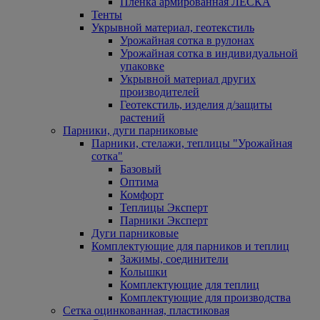
Пленка армированная ЛЕСКА
Тенты
Укрывной материал, геотекстиль
Урожайная сотка в рулонах
Урожайная сотка в индивидуальной
упаковке
Укрывной материал других
производителей
Геотекстиль, изделия д/защиты
растений
Парники, дуги парниковые
Парники, стелажи, теплицы "Урожайная
сотка"
Базовый
Оптима
Комфорт
Теплицы Эксперт
Парники Эксперт
Дуги парниковые
Комплектующие для парников и теплиц
Зажимы, соединители
Колышки
Комплектующие для теплиц
Комплектующие для производства
Сетка оцинкованная, пластиковая