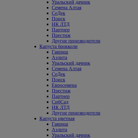
Уральский дачник
Семена Алтая
СеДек
Поиск
НК ЛТД
Партнер
Престиж
Другие производители
Капуста брокколи
Гавриш
Аэлита
Уральский дачник
Семена Алтая
СеДек
Поиск
Евросемена
Престиж
Партнер
СибСад
НК ЛТД
Другие производители
Капуста цветная
Гавриш
Аэлита
Уральский дачник