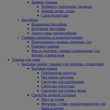
Зимние товары
Тюбинги, снегокаты, ледянки
Зимние игры, спорт
Сани-волокуши
Бассейны
Каркасные бассейны
Надувные бассейны
Аксессуары для бассейнов
Газовые приборы и комплектующие
Портативные газовые приборы, газ
Горелки газовые
Масло бытовое, смазка силиконовая, газ,
бензин д/зажигалок
Товары для дома
Бытовая химия, товары для гигиены, галантерея
Бытовая химия
Освежители воздуха
Чистящие средства
Средства для сантехники
Средства для кухни
Средства для стирки белья
Средства личной гигиены
Уход за телом
Мочалки, губки, принадлежности для
бани и сауны