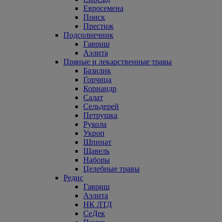
Евросемена
Поиск
Престиж
Подсолнечник
Гавриш
Аэлита
Пряные и лекарственные травы
Базилик
Горчица
Кориандр
Салат
Сельдерей
Петрушка
Рукола
Укроп
Шпинат
Щавель
Наборы
Целебные травы
Редис
Гавриш
Аэлита
НК ЛТД
СеДек