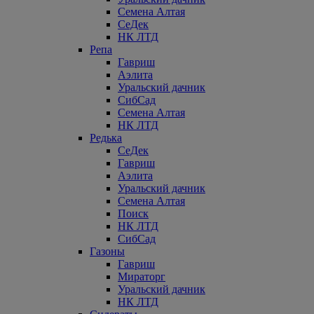
Семена Алтая
СеДек
НК ЛТД
Репа
Гавриш
Аэлита
Уральский дачник
СибСад
Семена Алтая
НК ЛТД
Редька
СеДек
Гавриш
Аэлита
Уральский дачник
Семена Алтая
Поиск
НК ЛТД
СибСад
Газоны
Гавриш
Мираторг
Уральский дачник
НК ЛТД