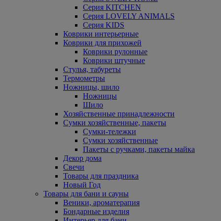
Серия KITCHEN
Серия LOVELY ANIMALS
Серия KIDS
Коврики интерьерные
Коврики для прихожей
Коврики рулонные
Коврики штучные
Стулья, табуреты
Термометры
Ножницы, шило
Ножницы
Шило
Хозяйственные принадлежности
Сумки хозяйственные, пакеты
Сумки-тележки
Сумки хозяйственные
Пакеты с ручками, пакеты майка
Декор дома
Свечи
Товары для праздника
Новый Год
Товары для бани и сауны
Веники, ароматерапия
Бондарные изделия
Интерьер для бани