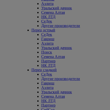
Аэлита
Уральский дачник
Семена Алтая
НК ЛТД
СеДек
Другие производители
Перец острый
СеДек
Гавриш
Аэлита
Уральский дачник
Поиск
Семена Алтая
Партнер
НК ЛТД
Перец сладкий
СеДек
Другие производители
Гавриш
Аэлита
Уральский дачник
Семена Алтая
НК ЛТД
Партнер
СибСад