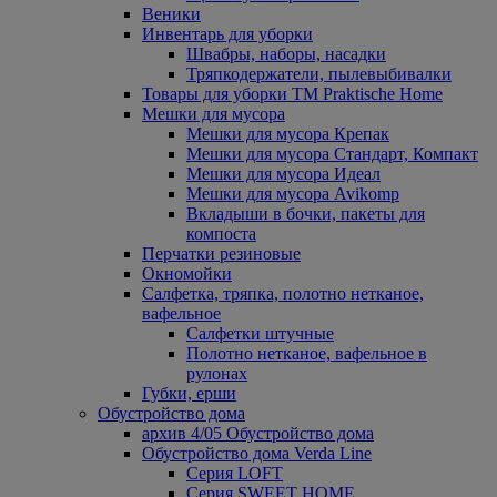
Веники
Инвентарь для уборки
Швабры, наборы, насадки
Тряпкодержатели, пылевыбивалки
Товары для уборки ТМ Praktische Home
Мешки для мусора
Мешки для мусора Крепак
Мешки для мусора Стандарт, Компакт
Мешки для мусора Идеал
Мешки для мусора Avikomp
Вкладыши в бочки, пакеты для
компоста
Перчатки резиновые
Окномойки
Салфетка, тряпка, полотно нетканое,
вафельное
Салфетки штучные
Полотно нетканое, вафельное в
рулонах
Губки, ерши
Обустройство дома
архив 4/05 Обустройство дома
Обустройство дома Verda Line
Серия LOFT
Серия SWEET HOME