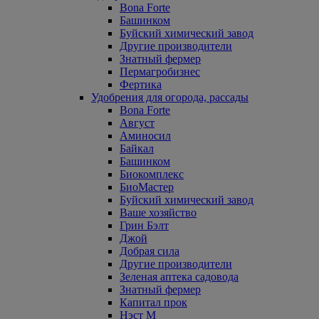
Bona Forte
Башинком
Буйский химический завод
Другие производители
Знатный фермер
Пермагробизнес
Фертика
Удобрения для огорода, рассады
Bona Forte
Август
Аминосил
Байкал
Башинком
Биокомплекс
БиоМастер
Буйский химический завод
Ваше хозяйство
Грин Бэлт
Джой
Добрая сила
Другие производители
Зеленая аптека садовода
Знатный фермер
Капитал прок
Нэст М