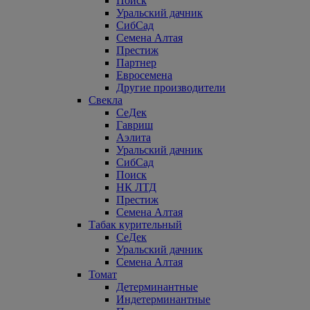
Поиск
Уральский дачник
СибСад
Семена Алтая
Престиж
Партнер
Евросемена
Другие производители
Свекла
СеДек
Гавриш
Аэлита
Уральский дачник
СибСад
Поиск
НК ЛТД
Престиж
Семена Алтая
Табак курительный
СеДек
Уральский дачник
Семена Алтая
Томат
Детерминантные
Индетерминантные