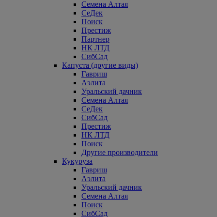
Семена Алтая
СеДек
Поиск
Престиж
Партнер
НК ЛТД
СибСад
Капуста (другие виды)
Гавриш
Аэлита
Уральский дачник
Семена Алтая
СеДек
СибСад
Престиж
НК ЛТД
Поиск
Другие производители
Кукуруза
Гавриш
Аэлита
Уральский дачник
Семена Алтая
Поиск
СибСад