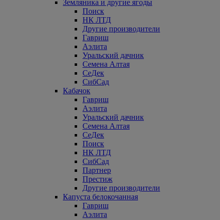
Земляника и другие ягоды
Поиск
НК ЛТД
Другие производители
Гавриш
Аэлита
Уральский дачник
Семена Алтая
СеДек
СибСад
Кабачок
Гавриш
Аэлита
Уральский дачник
Семена Алтая
СеДек
Поиск
НК ЛТД
СибСад
Партнер
Престиж
Другие производители
Капуста белокочанная
Гавриш
Аэлита