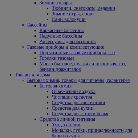
Зимние товары
Тюбинги, снегокаты, ледянки
Зимние игры, спорт
Сани-волокуши
Бассейны
Каркасные бассейны
Надувные бассейны
Аксессуары для бассейнов
Газовые приборы и комплектующие
Портативные газовые приборы, газ
Горелки газовые
Масло бытовое, смазка силиконовая, газ,
бензин д/зажигалок
Товары для дома
Бытовая химия, товары для гигиены, галантерея
Бытовая химия
Освежители воздуха
Чистящие средства
Средства для сантехники
Средства для кухни
Средства для стирки белья
Средства личной гигиены
Уход за телом
Мочалки, губки, принадлежности для
бани и сауны