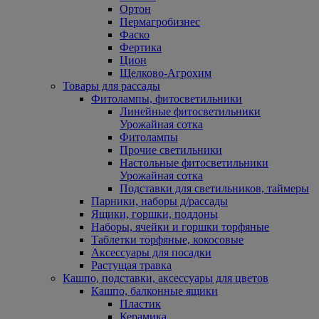
Ортон
Пермагробизнес
Фаско
Фертика
Цион
Щелково-Агрохим
Товары для рассады
Фитолампы, фитосветильники
Линейные фитосветильники
Урожайная сотка
Фитолампы
Прочие светильники
Настольные фитосветильники
Урожайная сотка
Подставки для светильников, таймеры
Парники, наборы д/рассады
Ящики, горшки, поддоны
Наборы, ячейки и горшки торфяные
Таблетки торфяные, кокосовые
Аксессуары для посадки
Растущая травка
Кашпо, подставки, аксессуары для цветов
Кашпо, балконные ящики
Пластик
Керамика