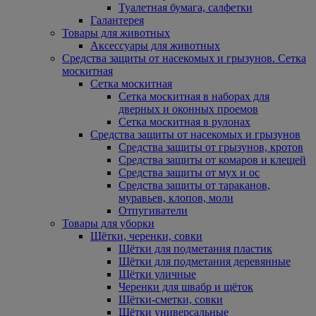
Туалетная бумага, салфетки
Галантерея
Товары для животных
Аксессуары для животных
Средства защиты от насекомых и грызунов. Сетка
москитная
Сетка москитная
Сетка москитная в наборах для
дверных и оконных проемов
Сетка москитная в рулонах
Средства защиты от насекомых и грызунов
Средства защиты от грызунов, кротов
Средства защиты от комаров и клещей
Средства защиты от мух и ос
Средства защиты от тараканов,
муравьев, клопов, моли
Отпугиватели
Товары для уборки
Щётки, черенки, совки
Щётки для подметания пластик
Щётки для подметания деревянные
Щётки уличные
Черенки для швабр и щёток
Щётки-сметки, совки
Щётки универсальные