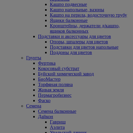
Кашпо подвесные
Кашпо напольные, вазоны
Кашпо на перила, водосточную трубу
Ящики балконные
Кронштейны, держатели д/кашпо,
ящиков балконных
Подставки и аксессуары для цветов
Опоры, шпалеры для цветов
Подставки для цветов напольные
Поддоны для цветов
Грунты
Фертика
Кокосовый субстрат
Буйский химический завод
БиоМастер
Торфяная поляна
Живая земля
Пермагробизнес
Фаско
Семена
Семена балконные
Дайкон
Гавриш
Аэлита
Уральский дачник