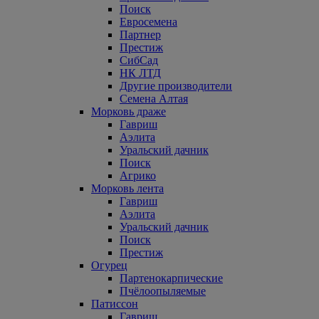
Поиск
Евросемена
Партнер
Престиж
СибСад
НК ЛТД
Другие производители
Семена Алтая
Морковь драже
Гавриш
Аэлита
Уральский дачник
Поиск
Агрико
Морковь лента
Гавриш
Аэлита
Уральский дачник
Поиск
Престиж
Огурец
Партенокарпические
Пчёлоопыляемые
Патиссон
Гавриш