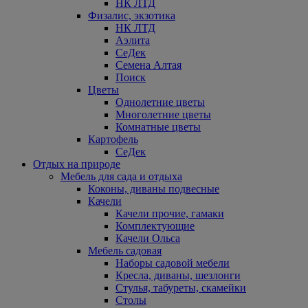
НК ЛТД
Физалис, экзотика
НК ЛТД
Аэлита
СеДек
Семена Алтая
Поиск
Цветы
Однолетние цветы
Многолетние цветы
Комнатные цветы
Картофель
СеДек
Отдых на природе
Мебель для сада и отдыха
Коконы, диваны подвесные
Качели
Качели прочие, гамаки
Комплектующие
Качели Ольса
Мебель садовая
Наборы садовой мебели
Кресла, диваны, шезлонги
Стулья, табуреты, скамейки
Столы