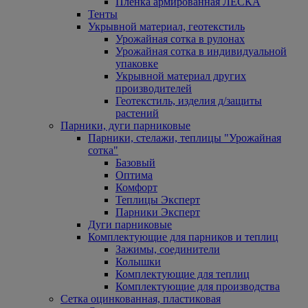
Пленка армированная ЛЕСКА
Тенты
Укрывной материал, геотекстиль
Урожайная сотка в рулонах
Урожайная сотка в индивидуальной
упаковке
Укрывной материал других
производителей
Геотекстиль, изделия д/защиты
растений
Парники, дуги парниковые
Парники, стелажи, теплицы "Урожайная
сотка"
Базовый
Оптима
Комфорт
Теплицы Эксперт
Парники Эксперт
Дуги парниковые
Комплектующие для парников и теплиц
Зажимы, соединители
Колышки
Комплектующие для теплиц
Комплектующие для производства
Сетка оцинкованная, пластиковая