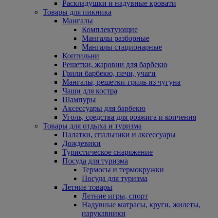
Раскладушки и надувные кровати
Товары для пикника
Мангалы
Комплектующие
Мангалы разборные
Мангалы стационарные
Коптильни
Решетки, жаровни для барбекю
Грили барбекю, печи, учаги
Мангалы, решетки-гриль из чугуна
Чаши для костра
Шампуры
Аксессуары для барбекю
Уголь, средства для розжига и копчения
Товары для отдыха и туризма
Палатки, спальники и аксессуары
Дождевики
Туристическое снаряжение
Посуда для туризма
Термосы и термокружки
Посуда для туризма
Летние товары
Летние игры, спорт
Надувные матрасы, круги, жилеты,
нарукавники