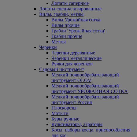
Лопаты саперные
Лопаты специализированные
Вилы, грабли, метлы
Вилы Урожайная сотка
Вилы прочие
Грабли 'Урожайная сотка'
Грабли прочие
Метлы
Черенки
Черенки деревянные
Черенки металлические
Ручки для черенков
Садовый инструмент
Мелкий почвообрабатывающий
инструмент OLOV
Мелкий почвообрабатывающий
инструмент УРОЖАЙНАЯ СОТКА
Мелкий почвообрабатывающий
инструмент Россия
Плоскорезы
Мотыги
Буры ручные
Культиваторы, аэраторы
Косы, наборы косца, приспособления
для кос