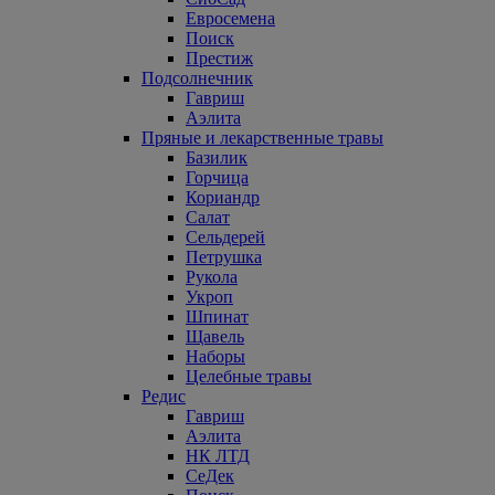
Евросемена
Поиск
Престиж
Подсолнечник
Гавриш
Аэлита
Пряные и лекарственные травы
Базилик
Горчица
Кориандр
Салат
Сельдерей
Петрушка
Рукола
Укроп
Шпинат
Щавель
Наборы
Целебные травы
Редис
Гавриш
Аэлита
НК ЛТД
СеДек