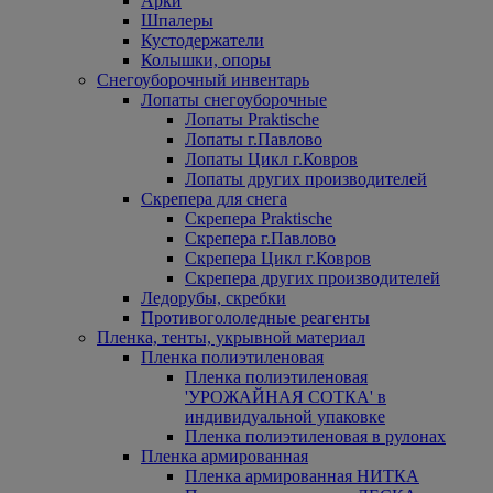
Арки
Шпалеры
Кустодержатели
Колышки, опоры
Снегоуборочный инвентарь
Лопаты снегоуборочные
Лопаты Praktische
Лопаты г.Павлово
Лопаты Цикл г.Ковров
Лопаты других производителей
Скрепера для снега
Скрепера Praktische
Скрепера г.Павлово
Скрепера Цикл г.Ковров
Скрепера других производителей
Ледорубы, скребки
Противогололедные реагенты
Пленка, тенты, укрывной материал
Пленка полиэтиленовая
Пленка полиэтиленовая
'УРОЖАЙНАЯ СОТКА' в
индивидуальной упаковке
Пленка полиэтиленовая в рулонах
Пленка армированная
Пленка армированная НИТКА