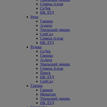
Семена Алтая
СеДек
НК ЛТД
Репа
Гавриш
Аэлита
Уральский дачник
СибСад
Семена Алтая
НК ЛТД
Редька
СеДек
Гавриш
Аэлита
Уральский дачник
Семена Алтая
Поиск
НК ЛТД
СибСад
Газоны
Гавриш
Мираторг
Уральский дачник
НК ЛТД