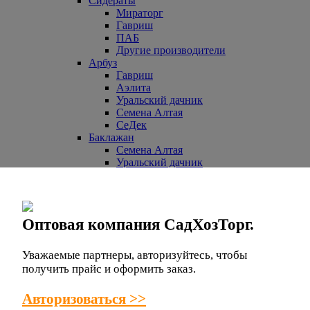
Сидераты
Мираторг
Гавриш
ПАБ
Другие производители
Арбуз
Гавриш
Аэлита
Уральский дачник
Семена Алтая
СеДек
Баклажан
Семена Алтая
Уральский дачник
СеДек
Партнер
НК ЛТД
Евросемена
Оптовая компания СадХозТорг.
Манул
СибСад
Поиск
Уважаемые партнеры, авторизуйтесь, чтобы
Другие производители
получить прайс и оформить заказ.
Гавриш
Аэлита
Авторизоваться >>
Бобы