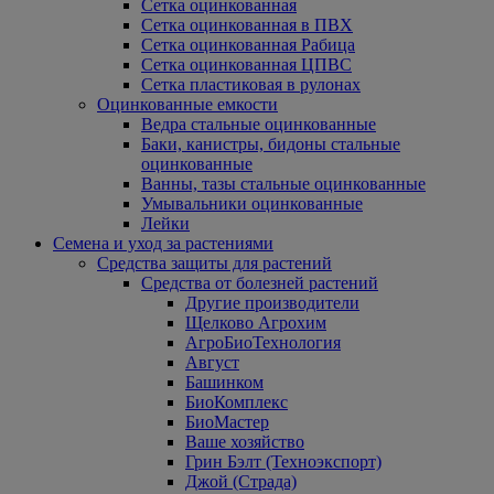
Сетка оцинкованная
Сетка оцинкованная в ПВХ
Сетка оцинкованная Рабица
Сетка оцинкованная ЦПВС
Сетка пластиковая в рулонах
Оцинкованные емкости
Ведра стальные оцинкованные
Баки, канистры, бидоны стальные
оцинкованные
Ванны, тазы стальные оцинкованные
Умывальники оцинкованные
Лейки
Семена и уход за растениями
Средства защиты для растений
Средства от болезней растений
Другие производители
Щелково Агрохим
АгроБиоТехнология
Август
Башинком
БиоКомплекс
БиоМастер
Ваше хозяйство
Грин Бэлт (Техноэкспорт)
Джой (Страда)