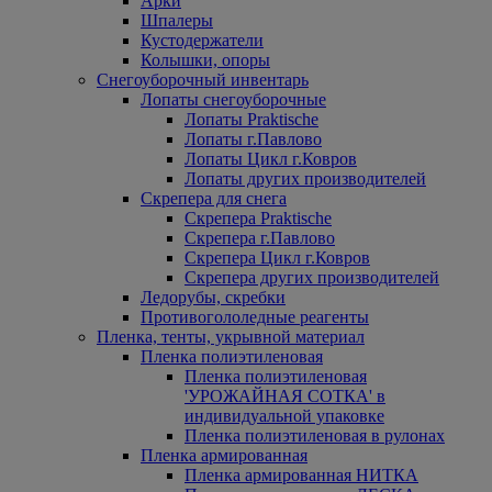
Арки
Шпалеры
Кустодержатели
Колышки, опоры
Снегоуборочный инвентарь
Лопаты снегоуборочные
Лопаты Praktische
Лопаты г.Павлово
Лопаты Цикл г.Ковров
Лопаты других производителей
Скрепера для снега
Скрепера Praktische
Скрепера г.Павлово
Скрепера Цикл г.Ковров
Скрепера других производителей
Ледорубы, скребки
Противогололедные реагенты
Пленка, тенты, укрывной материал
Пленка полиэтиленовая
Пленка полиэтиленовая
'УРОЖАЙНАЯ СОТКА' в
индивидуальной упаковке
Пленка полиэтиленовая в рулонах
Пленка армированная
Пленка армированная НИТКА