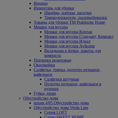
Веники
Инвентарь для уборки
Швабры, наборы, насадки
Тряпкодержатели, пылевыбивалки
Товары для уборки ТМ Praktische Home
Мешки для мусора
Мешки для мусора Крепак
Мешки для мусора Стандарт, Компакт
Мешки для мусора Идеал
Мешки для мусора Avikomp
Вкладыши в бочки, пакеты для
компоста
Перчатки резиновые
Окномойки
Салфетка, тряпка, полотно нетканое,
вафельное
Салфетки штучные
Полотно нетканое, вафельное в
рулонах
Губки, ерши
Обустройство дома
архив 4/05 Обустройство дома
Обустройство дома Verda Line
Серия LOFT
Серия SWEET HOME