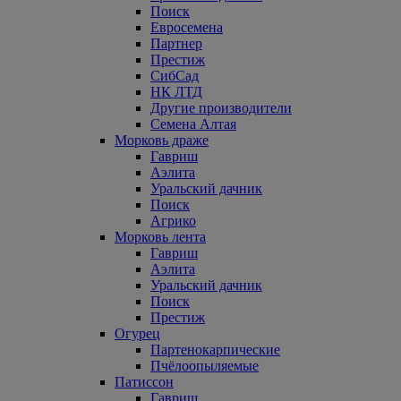
Поиск
Евросемена
Партнер
Престиж
СибСад
НК ЛТД
Другие производители
Семена Алтая
Морковь драже
Гавриш
Аэлита
Уральский дачник
Поиск
Агрико
Морковь лента
Гавриш
Аэлита
Уральский дачник
Поиск
Престиж
Огурец
Партенокарпические
Пчёлоопыляемые
Патиссон
Гавриш