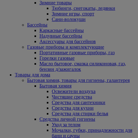
Зимние товары
Тюбинги, снегокаты, ледянки
Зимние игры, спорт
Сани-волокуши
Бассейны
Каркасные бассейны
Надувные бассейны
Аксессуары для бассейнов
Газовые приборы и комплектующие
Портативные газовые приборы, газ
Горелки газовые
Масло бытовое, смазка силиконовая, газ,
бензин д/зажигалок
Товары для дома
Бытовая химия, товары для гигиены, галантерея
Бытовая химия
Освежители воздуха
Чистящие средства
Средства для сантехники
Средства для кухни
Средства для стирки белья
Средства личной гигиены
Уход за телом
Мочалки, губки, принадлежности для
бани и сауны