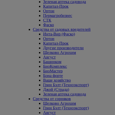
Зеленая аптека садовода
Капитал-Прок
Ортон
Пермагробизнес
СТК
Фаско
Средства от садовых вредителей
Инта-Вир (Фаско)
Ортон
Капитал-Прок
Другие производители
Щелково Агрохим
Август
Башинком
БиоКомплекс
БиоМастер
Бона форте
Ваше хозяйство
Грин Бэлт (Техноэкспорт)
Джой (Страда)
Зеленая аптека садовода
Средства от сорняков
Щелково Агрохим
Грин Бэлт (Техноэкспорт)
Август