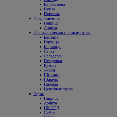
Евросемена
Поиск
Престиж
Подсолнечник
Гавриш
Аэлита
Пряные и лекарственные травы
Базилик
Горчица
Кориандр
Салат
Сельдерей
Петрушка
Рукола
Укроп
Шпинат
Щавель
Наборы
Целебные травы
Редис
Гавриш
Аэлита
НК ЛТД
СеДек