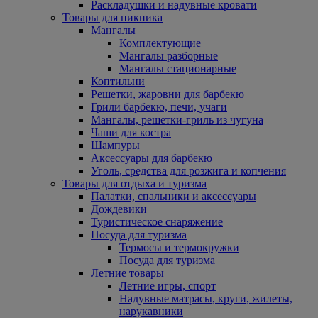
Раскладушки и надувные кровати
Товары для пикника
Мангалы
Комплектующие
Мангалы разборные
Мангалы стационарные
Коптильни
Решетки, жаровни для барбекю
Грили барбекю, печи, учаги
Мангалы, решетки-гриль из чугуна
Чаши для костра
Шампуры
Аксессуары для барбекю
Уголь, средства для розжига и копчения
Товары для отдыха и туризма
Палатки, спальники и аксессуары
Дождевики
Туристическое снаряжение
Посуда для туризма
Термосы и термокружки
Посуда для туризма
Летние товары
Летние игры, спорт
Надувные матрасы, круги, жилеты,
нарукавники