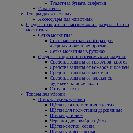
Туалетная бумага, салфетки
Галантерея
Товары для животных
Аксессуары для животных
Средства защиты от насекомых и грызунов. Сетка
москитная
Сетка москитная
Сетка москитная в наборах для
дверных и оконных проемов
Сетка москитная в рулонах
Средства защиты от насекомых и грызунов
Средства защиты от грызунов, кротов
Средства защиты от комаров и клещей
Средства защиты от мух и ос
Средства защиты от тараканов,
муравьев, клопов, моли
Отпугиватели
Товары для уборки
Щётки, черенки, совки
Щётки для подметания пластик
Щётки для подметания деревянные
Щётки уличные
Черенки для швабр и щёток
Щётки-сметки, совки
Щётки универсальные