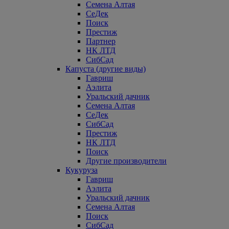
Семена Алтая
СеДек
Поиск
Престиж
Партнер
НК ЛТД
СибСад
Капуста (другие виды)
Гавриш
Аэлита
Уральский дачник
Семена Алтая
СеДек
СибСад
Престиж
НК ЛТД
Поиск
Другие производители
Кукуруза
Гавриш
Аэлита
Уральский дачник
Семена Алтая
Поиск
СибСад