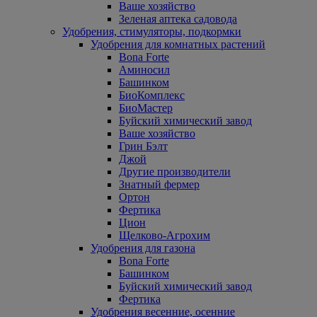
Ваше хозяйство
Зеленая аптека садовода
Удобрения, стимуляторы, подкормки
Удобрения для комнатных растений
Bona Forte
Аминосил
Башинком
БиоКомплекс
БиоМастер
Буйский химический завод
Ваше хозяйство
Грин Бэлт
Джой
Другие производители
Знатный фермер
Ортон
Фертика
Цион
Щелково-Агрохим
Удобрения для газона
Bona Forte
Башинком
Буйский химический завод
Фертика
Удобрения весенние, осенние