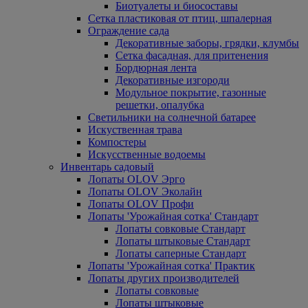
Биотуалеты и биосоставы
Сетка пластиковая от птиц, шпалерная
Ограждение сада
Декоративные заборы, грядки, клумбы
Сетка фасадная, для притенения
Бордюрная лента
Декоративные изгороди
Модульное покрытие, газонные
решетки, опалубка
Светильники на солнечной батарее
Искуственная трава
Компостеры
Искусственные водоемы
Инвентарь садовый
Лопаты OLOV Эрго
Лопаты OLOV Эколайн
Лопаты OLOV Профи
Лопаты 'Урожайная сотка' Стандарт
Лопаты совковые Стандарт
Лопаты штыковые Стандарт
Лопаты саперные Стандарт
Лопаты 'Урожайная сотка' Практик
Лопаты других производителей
Лопаты совковые
Лопаты штыковые