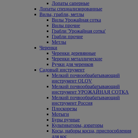
Лопаты саперные
Лопаты специализированные
Вилы, грабли, метлы
Вилы Урожайная сотка
Вилы прочие
Грабли 'Урожайная сотка'
Грабли прочие
Метлы
Черенки
Черенки деревянные
Черенки металлические
Ручки для черенков
Садовый инструмент
Мелкий почвообрабатывающий
инструмент OLOV
Мелкий почвообрабатывающий
инструмент УРОЖАЙНАЯ СОТКА
Мелкий почвообрабатывающий
инструмент Россия
Плоскорезы
Мотыги
Буры ручные
Культиваторы, аэраторы
Косы, наборы косца, приспособления
для кос