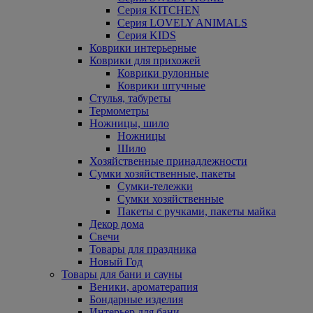
Серия KITCHEN
Серия LOVELY ANIMALS
Серия KIDS
Коврики интерьерные
Коврики для прихожей
Коврики рулонные
Коврики штучные
Стулья, табуреты
Термометры
Ножницы, шило
Ножницы
Шило
Хозяйственные принадлежности
Сумки хозяйственные, пакеты
Сумки-тележки
Сумки хозяйственные
Пакеты с ручками, пакеты майка
Декор дома
Свечи
Товары для праздника
Новый Год
Товары для бани и сауны
Веники, ароматерапия
Бондарные изделия
Интерьер для бани