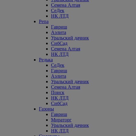
Семена Алтая
СеДек
НК ЛТД
Репа
Гавриш
Аэлита
Уральский дачник
СибСад
Семена Алтая
НК ЛТД
Редька
СеДек
Гавриш
Аэлита
Уральский дачник
Семена Алтая
Поиск
НК ЛТД
СибСад
Газоны
Гавриш
Мираторг
Уральский дачник
НК ЛТД