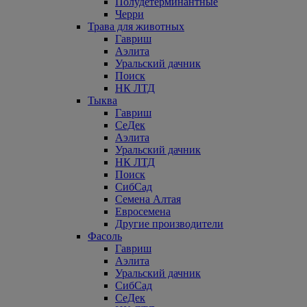
Полудетерминантные
Черри
Трава для животных
Гавриш
Аэлита
Уральский дачник
Поиск
НК ЛТД
Тыква
Гавриш
СеДек
Аэлита
Уральский дачник
НК ЛТД
Поиск
СибСад
Семена Алтая
Евросемена
Другие производители
Фасоль
Гавриш
Аэлита
Уральский дачник
СибСад
СеДек