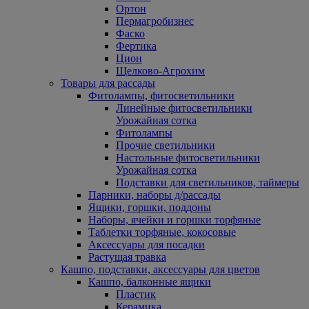
Ортон
Пермагробизнес
Фаско
Фертика
Цион
Щелково-Агрохим
Товары для рассады
Фитолампы, фитосветильники
Линейные фитосветильники
Урожайная сотка
Фитолампы
Прочие светильники
Настольные фитосветильники
Урожайная сотка
Подставки для светильников, таймеры
Парники, наборы д/рассады
Ящики, горшки, поддоны
Наборы, ячейки и горшки торфяные
Таблетки торфяные, кокосовые
Аксессуары для посадки
Растущая травка
Кашпо, подставки, аксессуары для цветов
Кашпо, балконные ящики
Пластик
Керамика