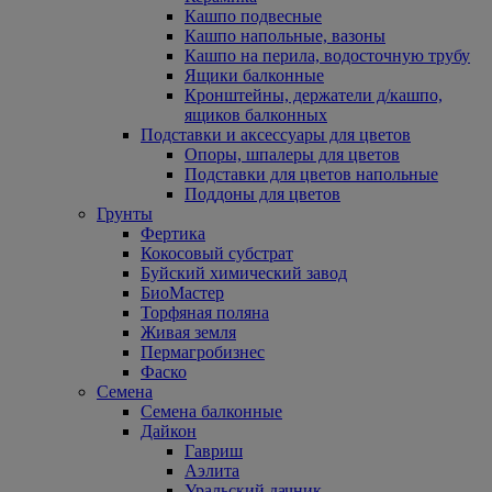
Кашпо подвесные
Кашпо напольные, вазоны
Кашпо на перила, водосточную трубу
Ящики балконные
Кронштейны, держатели д/кашпо,
ящиков балконных
Подставки и аксессуары для цветов
Опоры, шпалеры для цветов
Подставки для цветов напольные
Поддоны для цветов
Грунты
Фертика
Кокосовый субстрат
Буйский химический завод
БиоМастер
Торфяная поляна
Живая земля
Пермагробизнес
Фаско
Семена
Семена балконные
Дайкон
Гавриш
Аэлита
Уральский дачник