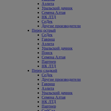
Аэлита
Уральский дачник
Семена Алтая
НК ЛТД
СеДек
Другие производители
Перец острый
СеДек
Гавриш
Аэлита
Уральский дачник
Поиск
Семена Алтая
Партнер
НК ЛТД
Перец сладкий
СеДек
Другие производители
Гавриш
Аэлита
Уральский дачник
Семена Алтая
НК ЛТД
Партнер
СибСад