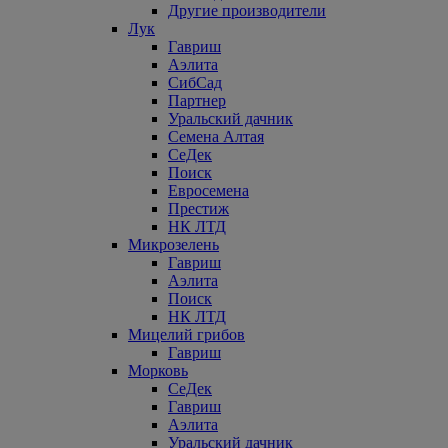
Другие производители
Лук
Гавриш
Аэлита
СибСад
Партнер
Уральский дачник
Семена Алтая
СеДек
Поиск
Евросемена
Престиж
НК ЛТД
Микрозелень
Гавриш
Аэлита
Поиск
НК ЛТД
Мицелий грибов
Гавриш
Морковь
СеДек
Гавриш
Аэлита
Уральский дачник