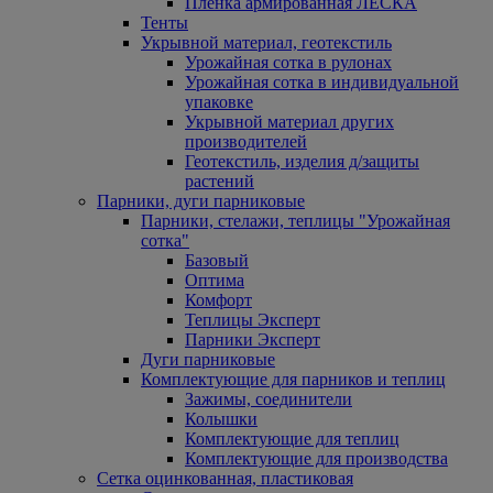
Пленка армированная ЛЕСКА
Тенты
Укрывной материал, геотекстиль
Урожайная сотка в рулонах
Урожайная сотка в индивидуальной
упаковке
Укрывной материал других
производителей
Геотекстиль, изделия д/защиты
растений
Парники, дуги парниковые
Парники, стелажи, теплицы "Урожайная
сотка"
Базовый
Оптима
Комфорт
Теплицы Эксперт
Парники Эксперт
Дуги парниковые
Комплектующие для парников и теплиц
Зажимы, соединители
Колышки
Комплектующие для теплиц
Комплектующие для производства
Сетка оцинкованная, пластиковая