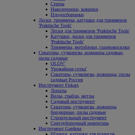
Серпы
Наколенники, коврики
Плодосборники
Лески, триммеры, катушки для триммеров
'Praktische Tools'
Лески для триммеров 'Praktische Tools'
Катушки, диски для триммеров
'Praktische Tools'
Триммеры, мотоблоки, газонокосилки
Секаторы, сучкорезы, ножницы садовые,
пилы садовые
OLOV'
Урожайная сотка'
Секаторы, сучкорезы, ножницы, пилы
садовые Россия
Инструмент Fiskars
Лопаты
Вилы, грабли, метлы
Садовый инструмент
Секаторы, сучкорезы, ножницы
бордюрные, пилы садовые
Строительный инструмент
Снегоуборочный инвентарь
Инструмент Gardena
Шланги, катушки для шлангов