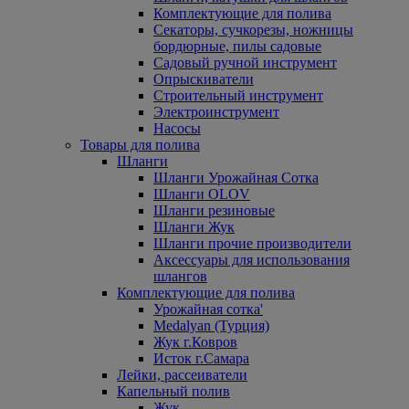
Комплектующие для полива
Секаторы, сучкорезы, ножницы
бордюрные, пилы садовые
Садовый ручной инструмент
Опрыскиватели
Строительный инструмент
Электроинструмент
Насосы
Товары для полива
Шланги
Шланги Урожайная Сотка
Шланги OLOV
Шланги резиновые
Шланги Жук
Шланги прочие производители
Аксессуары для использования
шлангов
Комплектующие для полива
Урожайная сотка'
Medalyan (Турция)
Жук г.Ковров
Исток г.Самара
Лейки, рассеиватели
Капельный полив
Жук