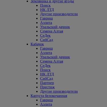
Земляника и другие ягоды
Поиск
НК ЛТД
Другие производители
Гавриш
Аэлита
Уральский дачник
Семена Алтая
СеДек
СибСад
Кабачок
Гавриш
Аэлита
Уральский дачник
Семена Алтая
СеДек
Поиск
НК ЛТД
СибСад
Партнер
Престиж
Другие производители
Капуста белокочанная
Гавриш
Аэлита