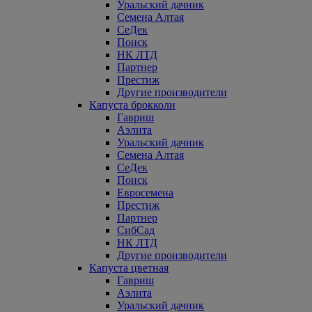
Уральский дачник
Семена Алтая
СеДек
Поиск
НК ЛТД
Партнер
Престиж
Другие производители
Капуста брокколи
Гавриш
Аэлита
Уральский дачник
Семена Алтая
СеДек
Поиск
Евросемена
Престиж
Партнер
СибСад
НК ЛТД
Другие производители
Капуста цветная
Гавриш
Аэлита
Уральский дачник