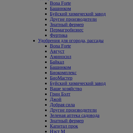
Bona Forte
Башинком
Буйский химический завод
Другие производители
Знатный фермер
Пермагробизнес
Фертика
Удобрения для огорода, рассады
Bona Forte
Август
Аминосил
Байкал
Башинком
Биокомплекс
БиоМастер
Буйский химический завод
Ваше хозяйство
Грин Бэлт
Джой
Добрая сила
Другие производители
Зеленая аптека садовода
Знатный фермер
Капитал прок
Нэст М