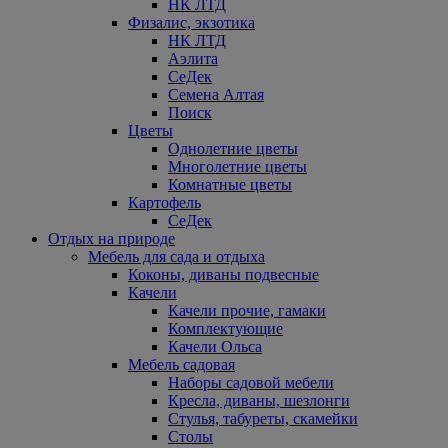
НК ЛТД
Физалис, экзотика
НК ЛТД
Аэлита
СеДек
Семена Алтая
Поиск
Цветы
Однолетние цветы
Многолетние цветы
Комнатные цветы
Картофель
СеДек
Отдых на природе
Мебель для сада и отдыха
Коконы, диваны подвесные
Качели
Качели прочие, гамаки
Комплектующие
Качели Ольса
Мебель садовая
Наборы садовой мебели
Кресла, диваны, шезлонги
Стулья, табуреты, скамейки
Столы