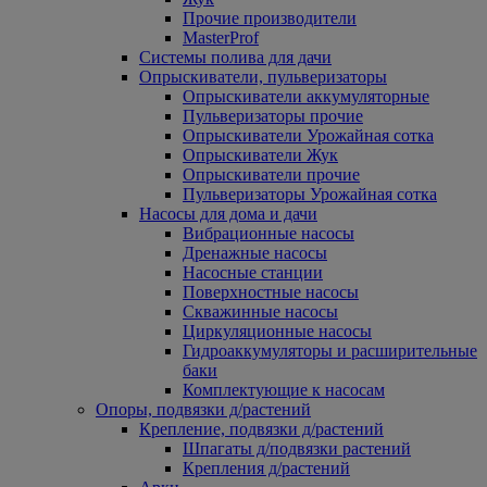
Прочие производители
MasterProf
Системы полива для дачи
Опрыскиватели, пульверизаторы
Опрыскиватели аккумуляторные
Пульверизаторы прочие
Опрыскиватели Урожайная сотка
Опрыскиватели Жук
Опрыскиватели прочие
Пульверизаторы Урожайная сотка
Насосы для дома и дачи
Вибрационные насосы
Дренажные насосы
Насосные станции
Поверхностные насосы
Скважинные насосы
Циркуляционные насосы
Гидроаккумуляторы и расширительные
баки
Комплектующие к насосам
Опоры, подвязки д/растений
Крепление, подвязки д/растений
Шпагаты д/подвязки растений
Крепления д/растений