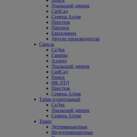
Поиск
Уральский дачник
СибСад
Семена Алтая
Престиж
Партнер
Евросемена
Другие производители
Свекла
СеДек
Гавриш
Аэлита
Уральский дачник
СибСад
Поиск
НК ЛТД
Престиж
Семена Алтая
Табак курительный
СеДек
Уральский дачник
Семена Алтая
Томат
Детерминантные
Индетерминантные