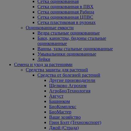
Сетка оцинкованная
Сетка оцинкованная в ПВХ
Сетка оцинкованная Рабица
Сетка оцинкованная ЦПВС
Сетка пластиковая в рулонах
Оцинкованные емкости
Ведра стальные оцинкованные
Баки, канистры, бидоны стальные
оцинкованные
Ванны, тазы стальные оцинкованные
Умывальники оцинкованные
Лейки
Семена и уход за растениями
Средства защиты для растений
Средства от болезней растений
Другие производители
Щелково Агрохим
АгроБиоТехнология
Август
Башинком
БиоКомплекс
БиоМастер
Ваше хозяйство
Грин Бэлт (Техноэкспорт)
Джой (Страда)