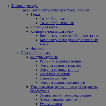
Товары для сада
Тачки, комплектующие для тачек, носилки
Тачки
Тачки Садовые
Тачки Строительные
Колеса для тачек
Комплектующие для тачек
Комплектующие для Садовых тачек
Комплектующие для Строительных
тачек
Носилки
Обустройство сада
Фигуры садовые
Растения водоплавающие
Фигуры садовые пластик
Фигуры садовые металл
Фонтаны, колонки
Садовые фигуры
Фигуры садовые полистоун
Умывальники, рукомойники, биотуалеты,
биосоставы
Умывальники, комплектующие
Электроводонагреватели
Рукомойники