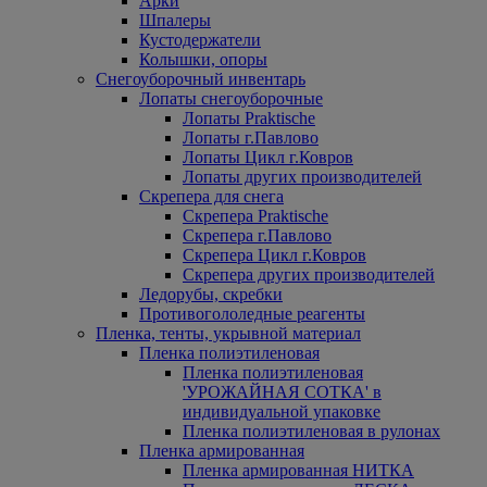
Арки
Шпалеры
Кустодержатели
Колышки, опоры
Снегоуборочный инвентарь
Лопаты снегоуборочные
Лопаты Praktische
Лопаты г.Павлово
Лопаты Цикл г.Ковров
Лопаты других производителей
Скрепера для снега
Скрепера Praktische
Скрепера г.Павлово
Скрепера Цикл г.Ковров
Скрепера других производителей
Ледорубы, скребки
Противогололедные реагенты
Пленка, тенты, укрывной материал
Пленка полиэтиленовая
Пленка полиэтиленовая
'УРОЖАЙНАЯ СОТКА' в
индивидуальной упаковке
Пленка полиэтиленовая в рулонах
Пленка армированная
Пленка армированная НИТКА