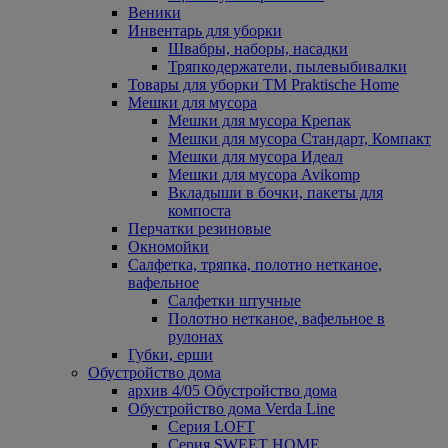
Веники
Инвентарь для уборки
Швабры, наборы, насадки
Тряпкодержатели, пылевыбивалки
Товары для уборки ТМ Praktische Home
Мешки для мусора
Мешки для мусора Крепак
Мешки для мусора Стандарт, Компакт
Мешки для мусора Идеал
Мешки для мусора Avikomp
Вкладыши в бочки, пакеты для
компоста
Перчатки резиновые
Окномойки
Салфетка, тряпка, полотно нетканое,
вафельное
Салфетки штучные
Полотно нетканое, вафельное в
рулонах
Губки, ерши
Обустройство дома
архив 4/05 Обустройство дома
Обустройство дома Verda Line
Серия LOFT
Серия SWEET HOME