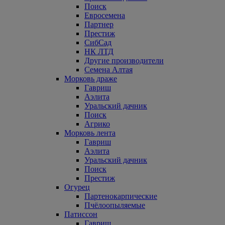
Поиск
Евросемена
Партнер
Престиж
СибСад
НК ЛТД
Другие производители
Семена Алтая
Морковь драже
Гавриш
Аэлита
Уральский дачник
Поиск
Агрико
Морковь лента
Гавриш
Аэлита
Уральский дачник
Поиск
Престиж
Огурец
Партенокарпические
Пчёлоопыляемые
Патиссон
Гавриш