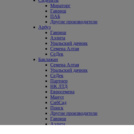
Сидераты
Мираторг
Гавриш
ПАБ
Другие производители
Арбуз
Гавриш
Аэлита
Уральский дачник
Семена Алтая
СеДек
Баклажан
Семена Алтая
Уральский дачник
СеДек
Партнер
НК ЛТД
Евросемена
Манул
СибСад
Поиск
Другие производители
Гавриш
Аэлита
Бобы