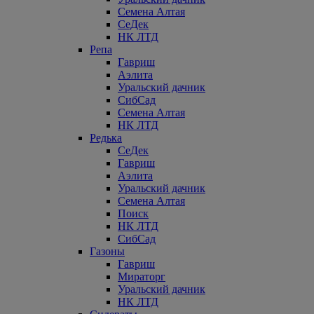
Семена Алтая
СеДек
НК ЛТД
Репа
Гавриш
Аэлита
Уральский дачник
СибСад
Семена Алтая
НК ЛТД
Редька
СеДек
Гавриш
Аэлита
Уральский дачник
Семена Алтая
Поиск
НК ЛТД
СибСад
Газоны
Гавриш
Мираторг
Уральский дачник
НК ЛТД