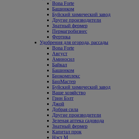
Bona Forte
Башинком
Буйский химический завод
Другие производители
Знатный фермер
Пермагробизнес
Фертика
Удобрения для огорода, рассады
Bona Forte
Август
Аминосил
Байкал
Башинком
Биокомплекс
БиоМастер
Буйский химический завод
Ваше хозяйство
Грин Бэлт
Джой
Добрая сила
Другие производители
Зеленая аптека садовода
Знатный фермер
Капитал прок
Нэст М