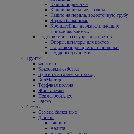
Кашпо подвесные
Кашпо напольные, вазоны
Кашпо на перила, водосточную трубу
Ящики балконные
Кронштейны, держатели д/кашпо,
ящиков балконных
Подставки и аксессуары для цветов
Опоры, шпалеры для цветов
Подставки для цветов напольные
Поддоны для цветов
Грунты
Фертика
Кокосовый субстрат
Буйский химический завод
БиоМастер
Торфяная поляна
Живая земля
Пермагробизнес
Фаско
Семена
Семена балконные
Дайкон
Гавриш
Аэлита
Уральский дачник