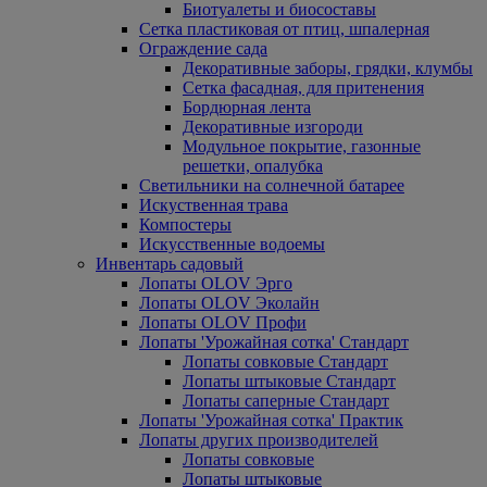
Биотуалеты и биосоставы
Сетка пластиковая от птиц, шпалерная
Ограждение сада
Декоративные заборы, грядки, клумбы
Сетка фасадная, для притенения
Бордюрная лента
Декоративные изгороди
Модульное покрытие, газонные
решетки, опалубка
Светильники на солнечной батарее
Искуственная трава
Компостеры
Искусственные водоемы
Инвентарь садовый
Лопаты OLOV Эрго
Лопаты OLOV Эколайн
Лопаты OLOV Профи
Лопаты 'Урожайная сотка' Стандарт
Лопаты совковые Стандарт
Лопаты штыковые Стандарт
Лопаты саперные Стандарт
Лопаты 'Урожайная сотка' Практик
Лопаты других производителей
Лопаты совковые
Лопаты штыковые