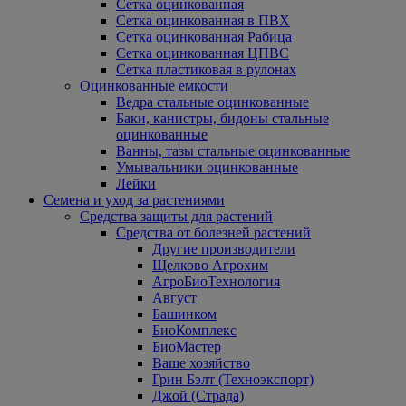
Сетка оцинкованная
Сетка оцинкованная в ПВХ
Сетка оцинкованная Рабица
Сетка оцинкованная ЦПВС
Сетка пластиковая в рулонах
Оцинкованные емкости
Ведра стальные оцинкованные
Баки, канистры, бидоны стальные
оцинкованные
Ванны, тазы стальные оцинкованные
Умывальники оцинкованные
Лейки
Семена и уход за растениями
Средства защиты для растений
Средства от болезней растений
Другие производители
Щелково Агрохим
АгроБиоТехнология
Август
Башинком
БиоКомплекс
БиоМастер
Ваше хозяйство
Грин Бэлт (Техноэкспорт)
Джой (Страда)