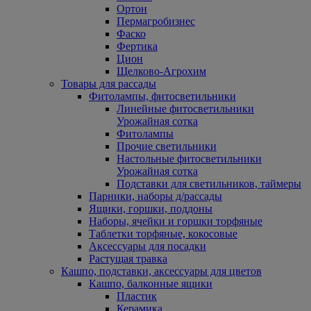
Ортон
Пермагробизнес
Фаско
Фертика
Цион
Щелково-Агрохим
Товары для рассады
Фитолампы, фитосветильники
Линейные фитосветильники
Урожайная сотка
Фитолампы
Прочие светильники
Настольные фитосветильники
Урожайная сотка
Подставки для светильников, таймеры
Парники, наборы д/рассады
Ящики, горшки, поддоны
Наборы, ячейки и горшки торфяные
Таблетки торфяные, кокосовые
Аксессуары для посадки
Растущая травка
Кашпо, подставки, аксессуары для цветов
Кашпо, балконные ящики
Пластик
Керамика