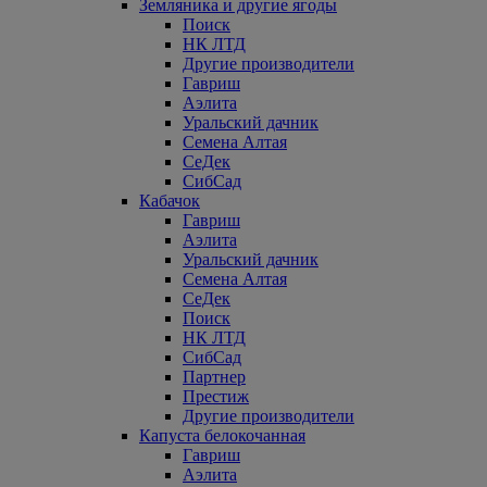
Земляника и другие ягоды
Поиск
НК ЛТД
Другие производители
Гавриш
Аэлита
Уральский дачник
Семена Алтая
СеДек
СибСад
Кабачок
Гавриш
Аэлита
Уральский дачник
Семена Алтая
СеДек
Поиск
НК ЛТД
СибСад
Партнер
Престиж
Другие производители
Капуста белокочанная
Гавриш
Аэлита