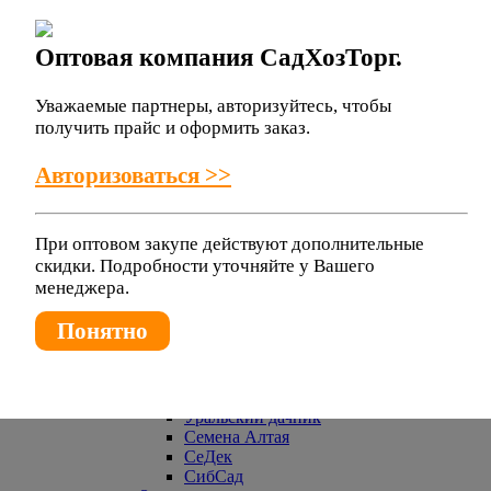
Гавриш
Аэлита
Уральский дачник
Оптовая компания СадХозТорг.
СеДек
Евросемена
Брюква
Уважаемые партнеры, авторизуйтесь, чтобы
Гавриш
получить прайс и оформить заказ.
СеДек
Уральский дачник
Авторизоваться >>
СибСад
Горох
Аэлита
Уральский дачник
При оптовом закупе действуют дополнительные
Семена Алтая
скидки. Подробности уточняйте у Вашего
СеДек
менеджера.
НК ЛТД
СибСад
Понятно
Гавриш
Дыня
Гавриш
Аэлита
Уральский дачник
Семена Алтая
СеДек
СибСад