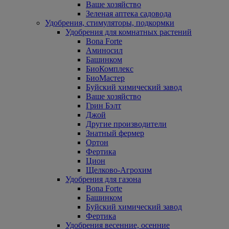
Ваше хозяйство
Зеленая аптека садовода
Удобрения, стимуляторы, подкормки
Удобрения для комнатных растений
Bona Forte
Аминосил
Башинком
БиоКомплекс
БиоМастер
Буйский химический завод
Ваше хозяйство
Грин Бэлт
Джой
Другие производители
Знатный фермер
Ортон
Фертика
Цион
Щелково-Агрохим
Удобрения для газона
Bona Forte
Башинком
Буйский химический завод
Фертика
Удобрения весенние, осенние