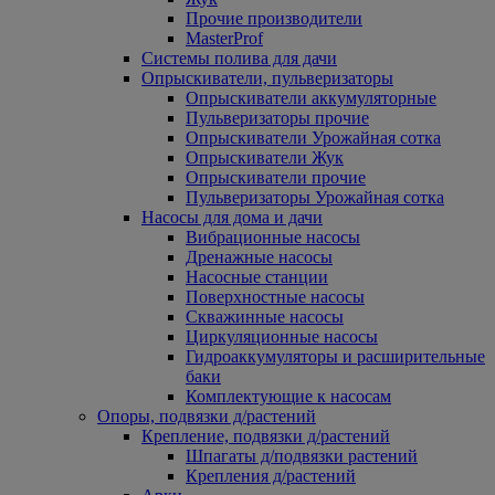
Прочие производители
MasterProf
Системы полива для дачи
Опрыскиватели, пульверизаторы
Опрыскиватели аккумуляторные
Пульверизаторы прочие
Опрыскиватели Урожайная сотка
Опрыскиватели Жук
Опрыскиватели прочие
Пульверизаторы Урожайная сотка
Насосы для дома и дачи
Вибрационные насосы
Дренажные насосы
Насосные станции
Поверхностные насосы
Скважинные насосы
Циркуляционные насосы
Гидроаккумуляторы и расширительные
баки
Комплектующие к насосам
Опоры, подвязки д/растений
Крепление, подвязки д/растений
Шпагаты д/подвязки растений
Крепления д/растений