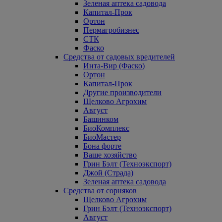
Зеленая аптека садовода
Капитал-Прок
Ортон
Пермагробизнес
СТК
Фаско
Средства от садовых вредителей
Инта-Вир (Фаско)
Ортон
Капитал-Прок
Другие производители
Щелково Агрохим
Август
Башинком
БиоКомплекс
БиоМастер
Бона форте
Ваше хозяйство
Грин Бэлт (Техноэкспорт)
Джой (Страда)
Зеленая аптека садовода
Средства от сорняков
Щелково Агрохим
Грин Бэлт (Техноэкспорт)
Август