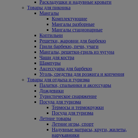
Раскладушки и надувные кровати
Товары для пикника
Мангалы
Комплектующие
Мангалы разборные
Мангалы стационарные
Коптильни
Решетки, жаровни для барбекю
Грили барбекю, печи, учаги
Мангалы, решетки-гриль из чугуна
Чаши для костра
Шампуры
Аксессуары для барбекю
Уголь, средства для розжига и копчения
Товары для отдыха и туризма
Палатки, спальники и аксессуары
Дождевики
Туристическое снаряжение
Посуда для туризма
Термосы и термокружки
Посуда для туризма
Летние товары
Летние игры, спорт
Надувные матрасы, круги, жилеты,
нарукавники