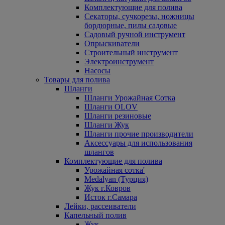
Комплектующие для полива
Секаторы, сучкорезы, ножницы
бордюрные, пилы садовые
Садовый ручной инструмент
Опрыскиватели
Строительный инструмент
Электроинструмент
Насосы
Товары для полива
Шланги
Шланги Урожайная Сотка
Шланги OLOV
Шланги резиновые
Шланги Жук
Шланги прочие производители
Аксессуары для использования
шлангов
Комплектующие для полива
Урожайная сотка'
Medalyan (Турция)
Жук г.Ковров
Исток г.Самара
Лейки, рассеиватели
Капельный полив
Жук