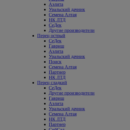
Аэлита
Уральский дачник
Семена Алтая
НК ЛТД
СеДек
Другие производители
Перец острый
СеДек
Гавриш
Аэлита
Уральский дачник
Поиск
Семена Алтая
Партнер
НК ЛТД
Перец сладкий
СеДек
Другие производители
Гавриш
Аэлита
Уральский дачник
Семена Алтая
НК ЛТД
Партнер
СибСад