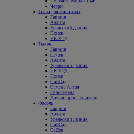
Полудетерминантные
Черри
Трава для животных
Гавриш
Аэлита
Уральский дачник
Поиск
НК ЛТД
Тыква
Гавриш
СеДек
Аэлита
Уральский дачник
НК ЛТД
Поиск
СибСад
Семена Алтая
Евросемена
Другие производители
Фасоль
Гавриш
Аэлита
Уральский дачник
СибСад
СеДек