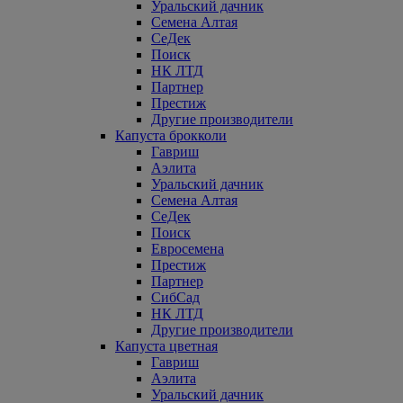
Уральский дачник
Семена Алтая
СеДек
Поиск
НК ЛТД
Партнер
Престиж
Другие производители
Капуста брокколи
Гавриш
Аэлита
Уральский дачник
Семена Алтая
СеДек
Поиск
Евросемена
Престиж
Партнер
СибСад
НК ЛТД
Другие производители
Капуста цветная
Гавриш
Аэлита
Уральский дачник