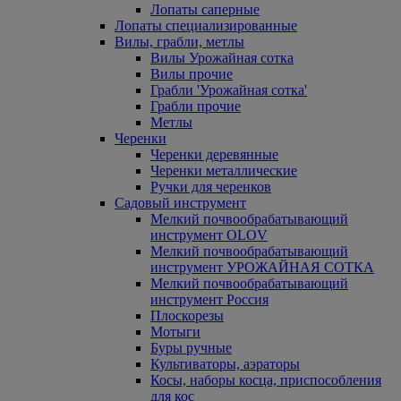
Лопаты саперные
Лопаты специализированные
Вилы, грабли, метлы
Вилы Урожайная сотка
Вилы прочие
Грабли 'Урожайная сотка'
Грабли прочие
Метлы
Черенки
Черенки деревянные
Черенки металлические
Ручки для черенков
Садовый инструмент
Мелкий почвообрабатывающий
инструмент OLOV
Мелкий почвообрабатывающий
инструмент УРОЖАЙНАЯ СОТКА
Мелкий почвообрабатывающий
инструмент Россия
Плоскорезы
Мотыги
Буры ручные
Культиваторы, аэраторы
Косы, наборы косца, приспособления
для кос