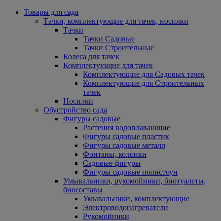
Товары для сада
Тачки, комплектующие для тачек, носилки
Тачки
Тачки Садовые
Тачки Строительные
Колеса для тачек
Комплектующие для тачек
Комплектующие для Садовых тачек
Комплектующие для Строительных
тачек
Носилки
Обустройство сада
Фигуры садовые
Растения водоплавающие
Фигуры садовые пластик
Фигуры садовые металл
Фонтаны, колонки
Садовые фигуры
Фигуры садовые полистоун
Умывальники, рукомойники, биотуалеты,
биосоставы
Умывальники, комплектующие
Электроводонагреватели
Рукомойники