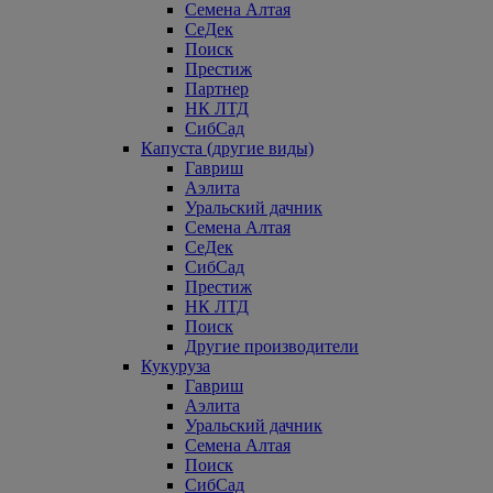
Семена Алтая
СеДек
Поиск
Престиж
Партнер
НК ЛТД
СибСад
Капуста (другие виды)
Гавриш
Аэлита
Уральский дачник
Семена Алтая
СеДек
СибСад
Престиж
НК ЛТД
Поиск
Другие производители
Кукуруза
Гавриш
Аэлита
Уральский дачник
Семена Алтая
Поиск
СибСад