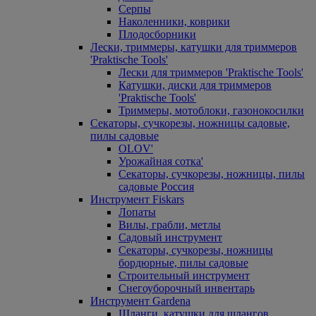
Серпы
Наколенники, коврики
Плодосборники
Лески, триммеры, катушки для триммеров
'Praktische Tools'
Лески для триммеров 'Praktische Tools'
Катушки, диски для триммеров
'Praktische Tools'
Триммеры, мотоблоки, газонокосилки
Секаторы, сучкорезы, ножницы садовые,
пилы садовые
OLOV'
Урожайная сотка'
Секаторы, сучкорезы, ножницы, пилы
садовые Россия
Инструмент Fiskars
Лопаты
Вилы, грабли, метлы
Садовый инструмент
Секаторы, сучкорезы, ножницы
бордюрные, пилы садовые
Строительный инструмент
Снегоуборочный инвентарь
Инструмент Gardena
Шланги, катушки для шлангов