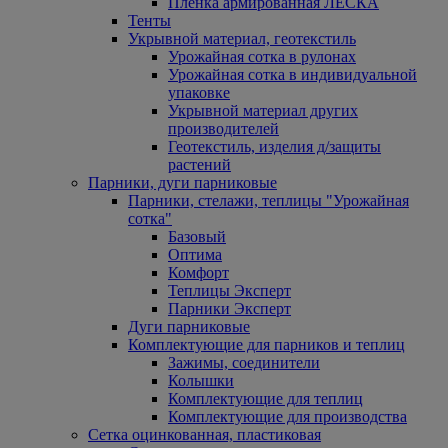
Пленка армированная ЛЕСКА
Тенты
Укрывной материал, геотекстиль
Урожайная сотка в рулонах
Урожайная сотка в индивидуальной
упаковке
Укрывной материал других
производителей
Геотекстиль, изделия д/защиты
растений
Парники, дуги парниковые
Парники, стелажи, теплицы "Урожайная
сотка"
Базовый
Оптима
Комфорт
Теплицы Эксперт
Парники Эксперт
Дуги парниковые
Комплектующие для парников и теплиц
Зажимы, соединители
Колышки
Комплектующие для теплиц
Комплектующие для производства
Сетка оцинкованная, пластиковая