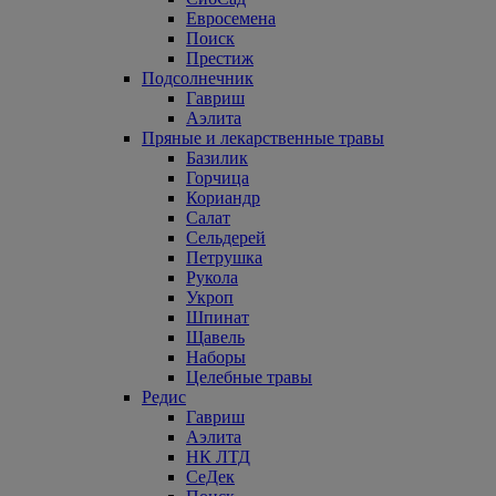
Евросемена
Поиск
Престиж
Подсолнечник
Гавриш
Аэлита
Пряные и лекарственные травы
Базилик
Горчица
Кориандр
Салат
Сельдерей
Петрушка
Рукола
Укроп
Шпинат
Щавель
Наборы
Целебные травы
Редис
Гавриш
Аэлита
НК ЛТД
СеДек