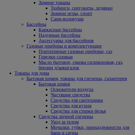
Зимние товары
Тюбинги, снегокаты, ледянки
Зимние игры, спорт
Сани-волокуши
Бассейны
Каркасные бассейны
Надувные бассейны
Аксессуары для бассейнов
Газовые приборы и комплектующие
Портативные газовые приборы, газ
Горелки газовые
Масло бытовое, смазка силиконовая, газ,
бензин д/зажигалок
Товары для дома
Бытовая химия, товары для гигиены, галантерея
Бытовая химия
Освежители воздуха
Чистящие средства
Средства для сантехники
Средства для кухни
Средства для стирки белья
Средства личной гигиены
Уход за телом
Мочалки, губки, принадлежности для
бани и сауны