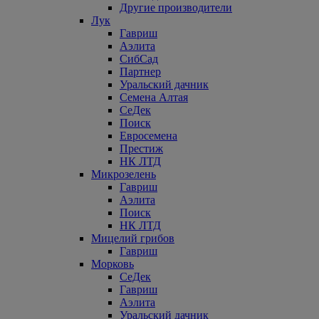
Другие производители
Лук
Гавриш
Аэлита
СибСад
Партнер
Уральский дачник
Семена Алтая
СеДек
Поиск
Евросемена
Престиж
НК ЛТД
Микрозелень
Гавриш
Аэлита
Поиск
НК ЛТД
Мицелий грибов
Гавриш
Морковь
СеДек
Гавриш
Аэлита
Уральский дачник