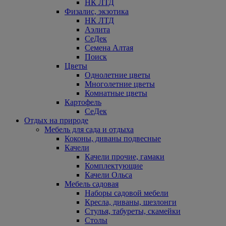
НК ЛТД
Физалис, экзотика
НК ЛТД
Аэлита
СеДек
Семена Алтая
Поиск
Цветы
Однолетние цветы
Многолетние цветы
Комнатные цветы
Картофель
СеДек
Отдых на природе
Мебель для сада и отдыха
Коконы, диваны подвесные
Качели
Качели прочие, гамаки
Комплектующие
Качели Ольса
Мебель садовая
Наборы садовой мебели
Кресла, диваны, шезлонги
Стулья, табуреты, скамейки
Столы