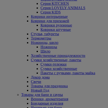
Серия KITCHEN
Серия LOVELY ANIMALS
Серия KIDS
Коврики интерьерные
Коврики для прихожей
Коврики рулонные
Коврики штучные
Стулья, табуреты
Термометры
Ножницы, шило
Ножницы
Шило
Хозяйственные принадлежности
Сумки хозяйственные, пакеты
Сумки-тележки
Сумки хозяйственные
Пакеты с ручками, пакеты майка
Декор дома
Свечи
Товары для праздника
Новый Год
Товары для бани и сауны
Веники, ароматерапия
Бондарные изделия
Интерьер для бани