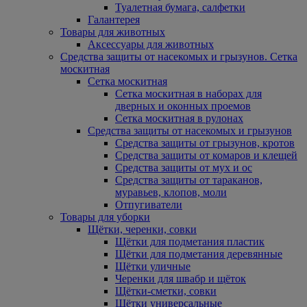
Туалетная бумага, салфетки
Галантерея
Товары для животных
Аксессуары для животных
Средства защиты от насекомых и грызунов. Сетка
москитная
Сетка москитная
Сетка москитная в наборах для
дверных и оконных проемов
Сетка москитная в рулонах
Средства защиты от насекомых и грызунов
Средства защиты от грызунов, кротов
Средства защиты от комаров и клещей
Средства защиты от мух и ос
Средства защиты от тараканов,
муравьев, клопов, моли
Отпугиватели
Товары для уборки
Щётки, черенки, совки
Щётки для подметания пластик
Щётки для подметания деревянные
Щётки уличные
Черенки для швабр и щёток
Щётки-сметки, совки
Щётки универсальные