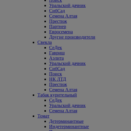
Поиск
Уральский дачник
СибСад
Семена Алтая
Престиж
Партнер
Евросемена
Другие производители
Свекла
СеДек
Гавриш
Аэлита
Уральский дачник
СибСад
Поиск
НК ЛТД
Престиж
Семена Алтая
Табак курительный
СеДек
Уральский дачник
Семена Алтая
Томат
Детерминантные
Индетерминантные