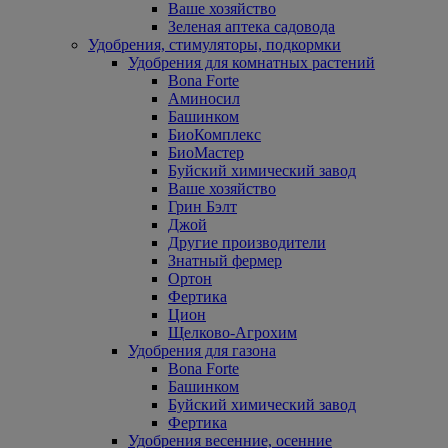
Ваше хозяйство
Зеленая аптека садовода
Удобрения, стимуляторы, подкормки
Удобрения для комнатных растений
Bona Forte
Аминосил
Башинком
БиоКомплекс
БиоМастер
Буйский химический завод
Ваше хозяйство
Грин Бэлт
Джой
Другие производители
Знатный фермер
Ортон
Фертика
Цион
Щелково-Агрохим
Удобрения для газона
Bona Forte
Башинком
Буйский химический завод
Фертика
Удобрения весенние, осенние