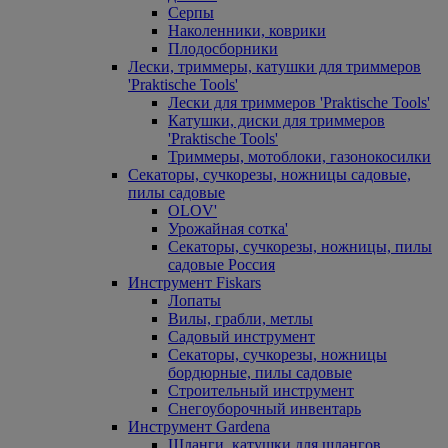
Серпы
Наколенники, коврики
Плодосборники
Лески, триммеры, катушки для триммеров
'Praktische Tools'
Лески для триммеров 'Praktische Tools'
Катушки, диски для триммеров
'Praktische Tools'
Триммеры, мотоблоки, газонокосилки
Секаторы, сучкорезы, ножницы садовые,
пилы садовые
OLOV'
Урожайная сотка'
Секаторы, сучкорезы, ножницы, пилы
садовые Россия
Инструмент Fiskars
Лопаты
Вилы, грабли, метлы
Садовый инструмент
Секаторы, сучкорезы, ножницы
бордюрные, пилы садовые
Строительный инструмент
Снегоуборочный инвентарь
Инструмент Gardena
Шланги, катушки для шлангов