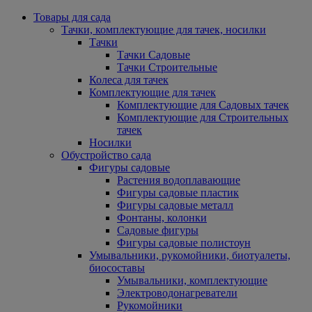
Товары для сада
Тачки, комплектующие для тачек, носилки
Тачки
Тачки Садовые
Тачки Строительные
Колеса для тачек
Комплектующие для тачек
Комплектующие для Садовых тачек
Комплектующие для Строительных
тачек
Носилки
Обустройство сада
Фигуры садовые
Растения водоплавающие
Фигуры садовые пластик
Фигуры садовые металл
Фонтаны, колонки
Садовые фигуры
Фигуры садовые полистоун
Умывальники, рукомойники, биотуалеты,
биосоставы
Умывальники, комплектующие
Электроводонагреватели
Рукомойники