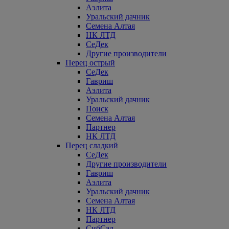
Аэлита
Уральский дачник
Семена Алтая
НК ЛТД
СеДек
Другие производители
Перец острый
СеДек
Гавриш
Аэлита
Уральский дачник
Поиск
Семена Алтая
Партнер
НК ЛТД
Перец сладкий
СеДек
Другие производители
Гавриш
Аэлита
Уральский дачник
Семена Алтая
НК ЛТД
Партнер
СибСад