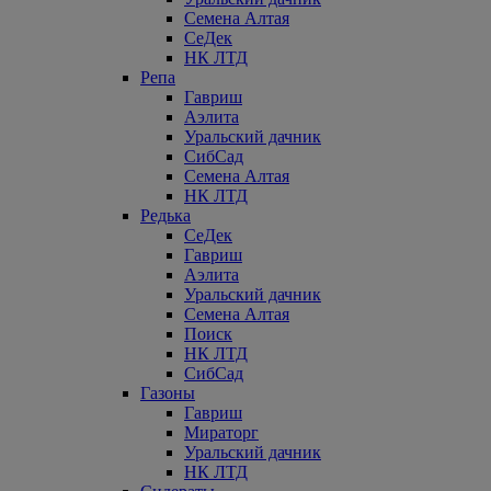
Семена Алтая
СеДек
НК ЛТД
Репа
Гавриш
Аэлита
Уральский дачник
СибСад
Семена Алтая
НК ЛТД
Редька
СеДек
Гавриш
Аэлита
Уральский дачник
Семена Алтая
Поиск
НК ЛТД
СибСад
Газоны
Гавриш
Мираторг
Уральский дачник
НК ЛТД