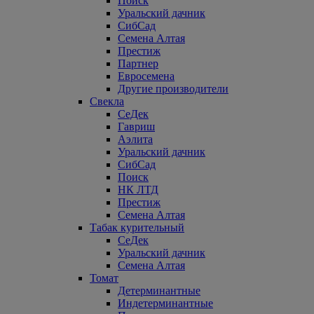
Поиск
Уральский дачник
СибСад
Семена Алтая
Престиж
Партнер
Евросемена
Другие производители
Свекла
СеДек
Гавриш
Аэлита
Уральский дачник
СибСад
Поиск
НК ЛТД
Престиж
Семена Алтая
Табак курительный
СеДек
Уральский дачник
Семена Алтая
Томат
Детерминантные
Индетерминантные