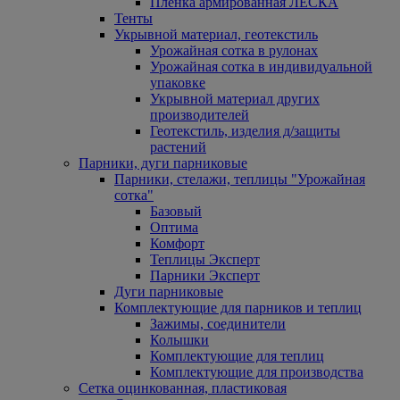
Пленка армированная ЛЕСКА
Тенты
Укрывной материал, геотекстиль
Урожайная сотка в рулонах
Урожайная сотка в индивидуальной
упаковке
Укрывной материал других
производителей
Геотекстиль, изделия д/защиты
растений
Парники, дуги парниковые
Парники, стелажи, теплицы "Урожайная
сотка"
Базовый
Оптима
Комфорт
Теплицы Эксперт
Парники Эксперт
Дуги парниковые
Комплектующие для парников и теплиц
Зажимы, соединители
Колышки
Комплектующие для теплиц
Комплектующие для производства
Сетка оцинкованная, пластиковая