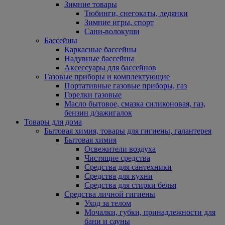
Зимние товары
Тюбинги, снегокаты, ледянки
Зимние игры, спорт
Сани-волокуши
Бассейны
Каркасные бассейны
Надувные бассейны
Аксессуары для бассейнов
Газовые приборы и комплектующие
Портативные газовые приборы, газ
Горелки газовые
Масло бытовое, смазка силиконовая, газ,
бензин д/зажигалок
Товары для дома
Бытовая химия, товары для гигиены, галантерея
Бытовая химия
Освежители воздуха
Чистящие средства
Средства для сантехники
Средства для кухни
Средства для стирки белья
Средства личной гигиены
Уход за телом
Мочалки, губки, принадлежности для
бани и сауны