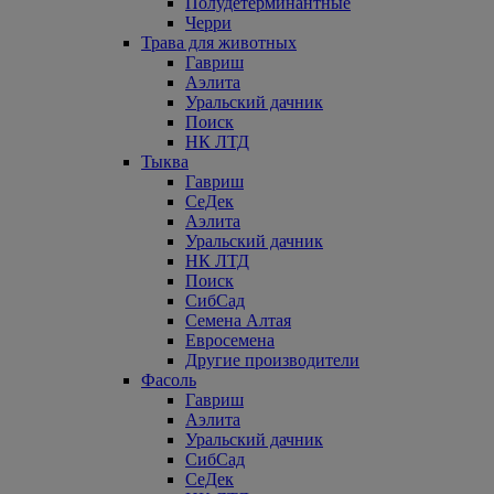
Полудетерминантные
Черри
Трава для животных
Гавриш
Аэлита
Уральский дачник
Поиск
НК ЛТД
Тыква
Гавриш
СеДек
Аэлита
Уральский дачник
НК ЛТД
Поиск
СибСад
Семена Алтая
Евросемена
Другие производители
Фасоль
Гавриш
Аэлита
Уральский дачник
СибСад
СеДек