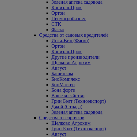
Зеленая аптека садовода
Капитал-Прок
Ортон
Пермагробизнес
СТК
Фаско
Средства от садовых вредителей
Инта-Вир (Фаско)
Ортон
Капитал-Прок
Другие производители
Щелково Агрохим
Август
Башинком
БиоКомплекс
БиоМастер
Бона форте
Ваше хозяйство
Грин Бэлт (Техноэкспорт)
Джой (Страда)
Зеленая аптека садовода
Средства от сорняков
Щелково Агрохим
Грин Бэлт (Техноэкспорт)
Август