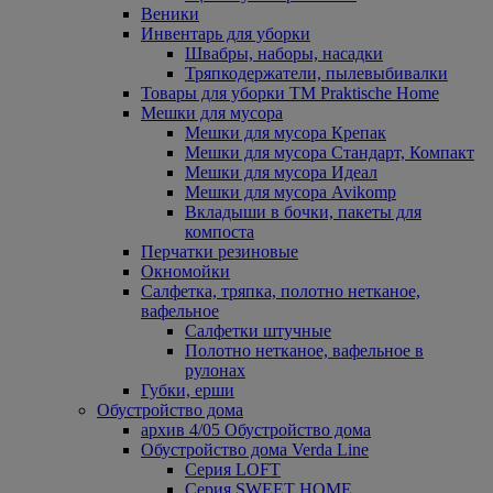
Веники
Инвентарь для уборки
Швабры, наборы, насадки
Тряпкодержатели, пылевыбивалки
Товары для уборки ТМ Praktische Home
Мешки для мусора
Мешки для мусора Крепак
Мешки для мусора Стандарт, Компакт
Мешки для мусора Идеал
Мешки для мусора Avikomp
Вкладыши в бочки, пакеты для
компоста
Перчатки резиновые
Окномойки
Салфетка, тряпка, полотно нетканое,
вафельное
Салфетки штучные
Полотно нетканое, вафельное в
рулонах
Губки, ерши
Обустройство дома
архив 4/05 Обустройство дома
Обустройство дома Verda Line
Серия LOFT
Серия SWEET HOME