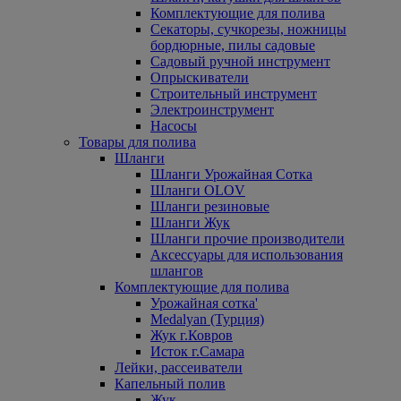
Комплектующие для полива
Секаторы, сучкорезы, ножницы
бордюрные, пилы садовые
Садовый ручной инструмент
Опрыскиватели
Строительный инструмент
Электроинструмент
Насосы
Товары для полива
Шланги
Шланги Урожайная Сотка
Шланги OLOV
Шланги резиновые
Шланги Жук
Шланги прочие производители
Аксессуары для использования
шлангов
Комплектующие для полива
Урожайная сотка'
Medalyan (Турция)
Жук г.Ковров
Исток г.Самара
Лейки, рассеиватели
Капельный полив
Жук