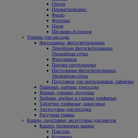
Ортон
Пермагробизнес
Фаско
Фертика
Цион
Щелково-Агрохим
Товары для рассады
Фитолампы, фитосветильники
Линейные фитосветильники
Урожайная сотка
Фитолампы
Прочие светильники
Настольные фитосветильники
Урожайная сотка
Подставки для светильников, таймеры
Парники, наборы д/рассады
Ящики, горшки, поддоны
Наборы, ячейки и горшки торфяные
Таблетки торфяные, кокосовые
Аксессуары для посадки
Растущая травка
Кашпо, подставки, аксессуары для цветов
Кашпо, балконные ящики
Пластик
Керамика