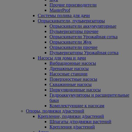
Прочие производители
MasterProf
Системы полива для дачи
Опрыскиватели, пульверизаторы
Опрыскиватели аккумуляторные
Пульверизаторы прочие
Опрыскиватели Урожайная сотка
Опрыскиватели Жук
Опрыскиватели прочие
Пульверизаторы Урожайная сотка
Насосы для дома и дачи
Вибрационные насосы
Дренажные насосы
Насосные станции
Поверхностные насосы
Скважинные насосы
Циркуляционные насосы
Гидроаккумуляторы и расширительные
баки
Комплектующие к насосам
Опоры, подвязки д/растений
Крепление, подвязки д/растений
Шпагаты д/подвязки растений
Крепления д/растений