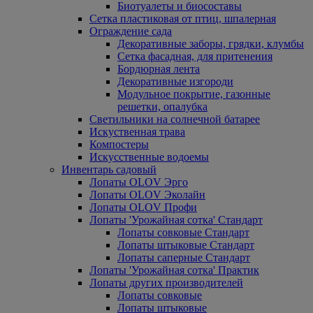
Биотуалеты и биосоставы
Сетка пластиковая от птиц, шпалерная
Ограждение сада
Декоративные заборы, грядки, клумбы
Сетка фасадная, для притенения
Бордюрная лента
Декоративные изгороди
Модульное покрытие, газонные
решетки, опалубка
Светильники на солнечной батарее
Искуственная трава
Компостеры
Искусственные водоемы
Инвентарь садовый
Лопаты OLOV Эрго
Лопаты OLOV Эколайн
Лопаты OLOV Профи
Лопаты 'Урожайная сотка' Стандарт
Лопаты совковые Стандарт
Лопаты штыковые Стандарт
Лопаты саперные Стандарт
Лопаты 'Урожайная сотка' Практик
Лопаты других производителей
Лопаты совковые
Лопаты штыковые