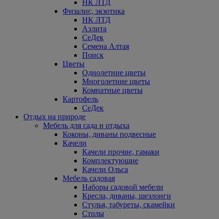
НК ЛТД
Физалис, экзотика
НК ЛТД
Аэлита
СеДек
Семена Алтая
Поиск
Цветы
Однолетние цветы
Многолетние цветы
Комнатные цветы
Картофель
СеДек
Отдых на природе
Мебель для сада и отдыха
Коконы, диваны подвесные
Качели
Качели прочие, гамаки
Комплектующие
Качели Ольса
Мебель садовая
Наборы садовой мебели
Кресла, диваны, шезлонги
Стулья, табуреты, скамейки
Столы