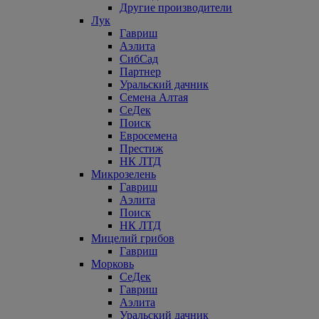
Другие производители
Лук
Гавриш
Аэлита
СибСад
Партнер
Уральский дачник
Семена Алтая
СеДек
Поиск
Евросемена
Престиж
НК ЛТД
Микрозелень
Гавриш
Аэлита
Поиск
НК ЛТД
Мицелий грибов
Гавриш
Морковь
СеДек
Гавриш
Аэлита
Уральский дачник