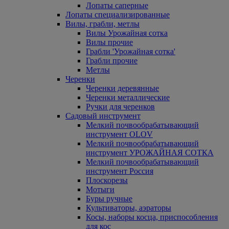
Лопаты саперные
Лопаты специализированные
Вилы, грабли, метлы
Вилы Урожайная сотка
Вилы прочие
Грабли 'Урожайная сотка'
Грабли прочие
Метлы
Черенки
Черенки деревянные
Черенки металлические
Ручки для черенков
Садовый инструмент
Мелкий почвообрабатывающий
инструмент OLOV
Мелкий почвообрабатывающий
инструмент УРОЖАЙНАЯ СОТКА
Мелкий почвообрабатывающий
инструмент Россия
Плоскорезы
Мотыги
Буры ручные
Культиваторы, аэраторы
Косы, наборы косца, приспособления
для кос