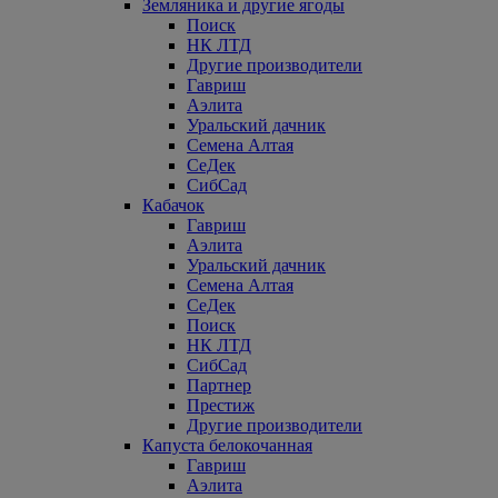
Земляника и другие ягоды
Поиск
НК ЛТД
Другие производители
Гавриш
Аэлита
Уральский дачник
Семена Алтая
СеДек
СибСад
Кабачок
Гавриш
Аэлита
Уральский дачник
Семена Алтая
СеДек
Поиск
НК ЛТД
СибСад
Партнер
Престиж
Другие производители
Капуста белокочанная
Гавриш
Аэлита