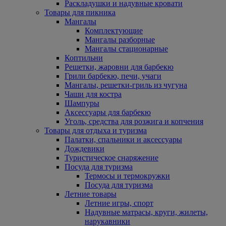
Раскладушки и надувные кровати
Товары для пикника
Мангалы
Комплектующие
Мангалы разборные
Мангалы стационарные
Коптильни
Решетки, жаровни для барбекю
Грили барбекю, печи, учаги
Мангалы, решетки-гриль из чугуна
Чаши для костра
Шампуры
Аксессуары для барбекю
Уголь, средства для розжига и копчения
Товары для отдыха и туризма
Палатки, спальники и аксессуары
Дождевики
Туристическое снаряжение
Посуда для туризма
Термосы и термокружки
Посуда для туризма
Летние товары
Летние игры, спорт
Надувные матрасы, круги, жилеты,
нарукавники