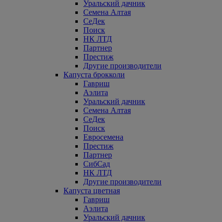
Уральский дачник
Семена Алтая
СеДек
Поиск
НК ЛТД
Партнер
Престиж
Другие производители
Капуста брокколи
Гавриш
Аэлита
Уральский дачник
Семена Алтая
СеДек
Поиск
Евросемена
Престиж
Партнер
СибСад
НК ЛТД
Другие производители
Капуста цветная
Гавриш
Аэлита
Уральский дачник