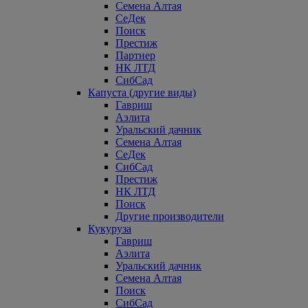
Семена Алтая
СеДек
Поиск
Престиж
Партнер
НК ЛТД
СибСад
Капуста (другие виды)
Гавриш
Аэлита
Уральский дачник
Семена Алтая
СеДек
СибСад
Престиж
НК ЛТД
Поиск
Другие производители
Кукуруза
Гавриш
Аэлита
Уральский дачник
Семена Алтая
Поиск
СибСад