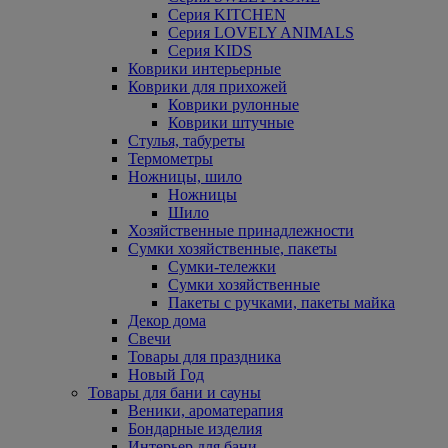
Серия KITCHEN
Серия LOVELY ANIMALS
Серия KIDS
Коврики интерьерные
Коврики для прихожей
Коврики рулонные
Коврики штучные
Стулья, табуреты
Термометры
Ножницы, шило
Ножницы
Шило
Хозяйственные принадлежности
Сумки хозяйственные, пакеты
Сумки-тележки
Сумки хозяйственные
Пакеты с ручками, пакеты майка
Декор дома
Свечи
Товары для праздника
Новый Год
Товары для бани и сауны
Веники, ароматерапия
Бондарные изделия
Интерьер для бани