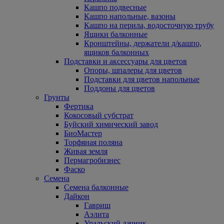
Кашпо подвесные
Кашпо напольные, вазоны
Кашпо на перила, водосточную трубу
Ящики балконные
Кронштейны, держатели д/кашпо,
ящиков балконных
Подставки и аксессуары для цветов
Опоры, шпалеры для цветов
Подставки для цветов напольные
Поддоны для цветов
Грунты
Фертика
Кокосовый субстрат
Буйский химический завод
БиоМастер
Торфяная поляна
Живая земля
Пермагробизнес
Фаско
Семена
Семена балконные
Дайкон
Гавриш
Аэлита
Уральский дачник