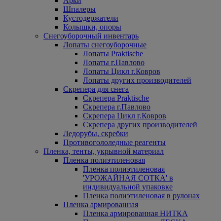
Арки
Шпалеры
Кустодержатели
Колышки, опоры
Снегоуборочный инвентарь
Лопаты снегоуборочные
Лопаты Praktische
Лопаты г.Павлово
Лопаты Цикл г.Ковров
Лопаты других производителей
Скрепера для снега
Скрепера Praktische
Скрепера г.Павлово
Скрепера Цикл г.Ковров
Скрепера других производителей
Ледорубы, скребки
Противогололедные реагенты
Пленка, тенты, укрывной материал
Пленка полиэтиленовая
Пленка полиэтиленовая
'УРОЖАЙНАЯ СОТКА' в
индивидуальной упаковке
Пленка полиэтиленовая в рулонах
Пленка армированная
Пленка армированная НИТКА