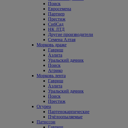
Поиск
Евросемена
Партнер
Престиж
СибСад
НК ЛТД
Другие производители
Семена Алтая
Морковь драже
Гавриш
Аэлита
Уральский дачник
Поиск
Агрико
Морковь лента
Гавриш
Аэлита
Уральский дачник
Поиск
Престиж
Огурец
Партенокарпические
Пчёлоопыляемые
Патиссон
Гавриш