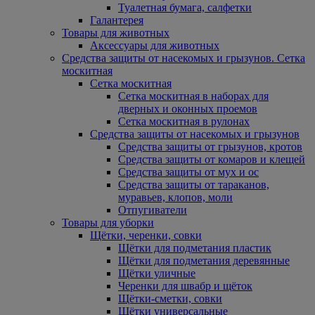
Туалетная бумага, салфетки
Галантерея
Товары для животных
Аксессуары для животных
Средства защиты от насекомых и грызунов. Сетка
москитная
Сетка москитная
Сетка москитная в наборах для
дверных и оконных проемов
Сетка москитная в рулонах
Средства защиты от насекомых и грызунов
Средства защиты от грызунов, кротов
Средства защиты от комаров и клещей
Средства защиты от мух и ос
Средства защиты от тараканов,
муравьев, клопов, моли
Отпугиватели
Товары для уборки
Щётки, черенки, совки
Щётки для подметания пластик
Щётки для подметания деревянные
Щётки уличные
Черенки для швабр и щёток
Щётки-сметки, совки
Щётки универсальные