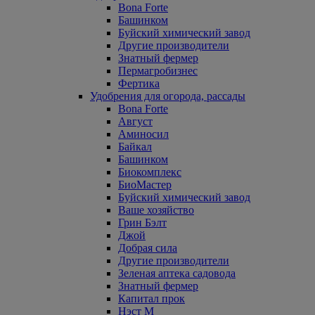
Bona Forte
Башинком
Буйский химический завод
Другие производители
Знатный фермер
Пермагробизнес
Фертика
Удобрения для огорода, рассады
Bona Forte
Август
Аминосил
Байкал
Башинком
Биокомплекс
БиоМастер
Буйский химический завод
Ваше хозяйство
Грин Бэлт
Джой
Добрая сила
Другие производители
Зеленая аптека садовода
Знатный фермер
Капитал прок
Нэст М