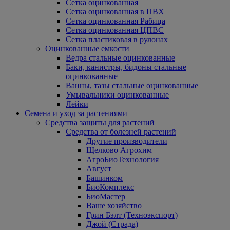
Сетка оцинкованная
Сетка оцинкованная в ПВХ
Сетка оцинкованная Рабица
Сетка оцинкованная ЦПВС
Сетка пластиковая в рулонах
Оцинкованные емкости
Ведра стальные оцинкованные
Баки, канистры, бидоны стальные
оцинкованные
Ванны, тазы стальные оцинкованные
Умывальники оцинкованные
Лейки
Семена и уход за растениями
Средства защиты для растений
Средства от болезней растений
Другие производители
Щелково Агрохим
АгроБиоТехнология
Август
Башинком
БиоКомплекс
БиоМастер
Ваше хозяйство
Грин Бэлт (Техноэкспорт)
Джой (Страда)