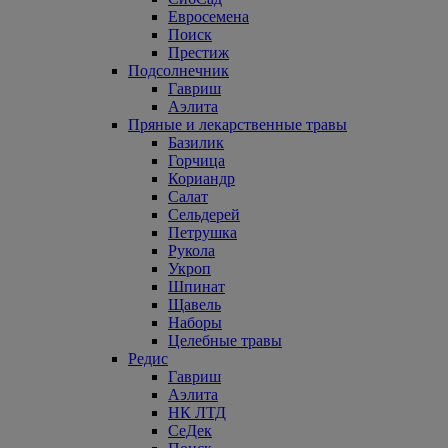
Евросемена
Поиск
Престиж
Подсолнечник
Гавриш
Аэлита
Пряные и лекарственные травы
Базилик
Горчица
Кориандр
Салат
Сельдерей
Петрушка
Рукола
Укроп
Шпинат
Щавель
Наборы
Целебные травы
Редис
Гавриш
Аэлита
НК ЛТД
СеДек