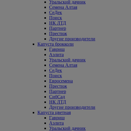
Уральский дачник
Семена Алтая
СеДек
Поиск
НК ЛТД
Партнер
Престиж
Другие производители
Капуста брокколи
Гавриш
Аэлита
Уральский дачник
Семена Алтая
СеДек
Поиск
Евросемена
Престиж
Партнер
СибСад
НК ЛТД
Другие производители
Капуста цветная
Гавриш
Аэлита
Уральский дачник