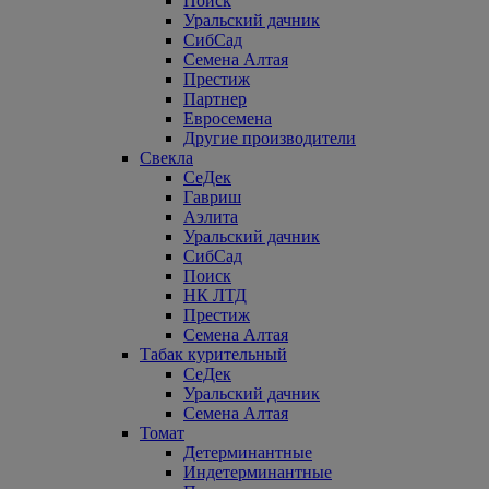
Поиск
Уральский дачник
СибСад
Семена Алтая
Престиж
Партнер
Евросемена
Другие производители
Свекла
СеДек
Гавриш
Аэлита
Уральский дачник
СибСад
Поиск
НК ЛТД
Престиж
Семена Алтая
Табак курительный
СеДек
Уральский дачник
Семена Алтая
Томат
Детерминантные
Индетерминантные