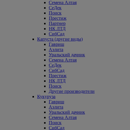
Семена Алтая
СеДек
Поиск
Престиж
Партнер
НК ЛТД
СибСад
Капуста (другие виды)
Гавриш
Аэлита
Уральский дачник
Семена Алтая
СеДек
СибСад
Престиж
НК ЛТД
Поиск
Другие производители
Кукуруза
Гавриш
Аэлита
Уральский дачник
Семена Алтая
Поиск
СибСад