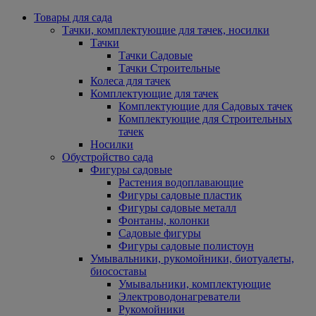
Товары для сада
Тачки, комплектующие для тачек, носилки
Тачки
Тачки Садовые
Тачки Строительные
Колеса для тачек
Комплектующие для тачек
Комплектующие для Садовых тачек
Комплектующие для Строительных
тачек
Носилки
Обустройство сада
Фигуры садовые
Растения водоплавающие
Фигуры садовые пластик
Фигуры садовые металл
Фонтаны, колонки
Садовые фигуры
Фигуры садовые полистоун
Умывальники, рукомойники, биотуалеты,
биосоставы
Умывальники, комплектующие
Электроводонагреватели
Рукомойники