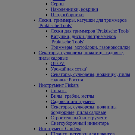
Серпы
Наколенники, коврики
Плодосборники
Лески, триммеры, катушки для триммеров
'Praktische Tools'
Лески для триммеров 'Praktische Tools'
Катушки, диски для триммеров
'Praktische Tools'
Триммеры, мотоблоки, газонокосилки
Секаторы, сучкорезы, ножницы садовые,
пилы садовые
OLOV'
Урожайная сотка'
Секаторы, сучкорезы, ножницы, пилы
садовые Россия
Инструмент Fiskars
Лопаты
Вилы, грабли, метлы
Садовый инструмент
Секаторы, сучкорезы, ножницы
бордюрные, пилы садовые
Строительный инструмент
Снегоуборочный инвентарь
Инструмент Gardena
Шланги, катушки для шлангов