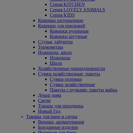
Серия KITCHEN
Серия LOVELY ANIMALS
Серия KIDS
Коврики интерьерные
Коврики для прихожей
Коврики рулонные
Коврики штучные
Стулья, табуреты
Термометры
Ножницы, шило
Ножницы
Шило
Хозяйственные принадлежности
Сумки хозяйственные, пакеты
Сумки-тележки
Сумки хозяйственные
Пакеты с ручками, пакеты майка
Декор дома
Свечи
Товары для праздника
Новый Год
Товары для бани и сауны
Веники, ароматерапия
Бондарные изделия
Интерьер для бани