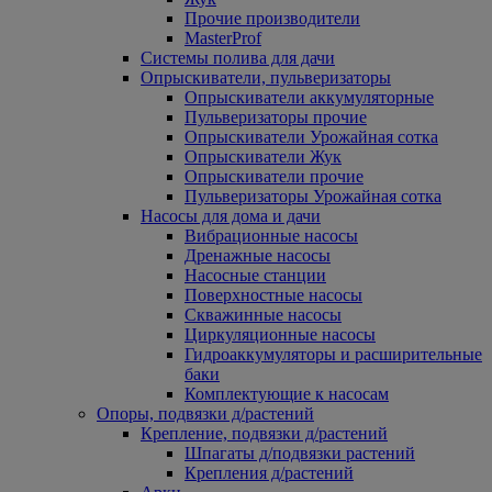
Прочие производители
MasterProf
Системы полива для дачи
Опрыскиватели, пульверизаторы
Опрыскиватели аккумуляторные
Пульверизаторы прочие
Опрыскиватели Урожайная сотка
Опрыскиватели Жук
Опрыскиватели прочие
Пульверизаторы Урожайная сотка
Насосы для дома и дачи
Вибрационные насосы
Дренажные насосы
Насосные станции
Поверхностные насосы
Скважинные насосы
Циркуляционные насосы
Гидроаккумуляторы и расширительные
баки
Комплектующие к насосам
Опоры, подвязки д/растений
Крепление, подвязки д/растений
Шпагаты д/подвязки растений
Крепления д/растений