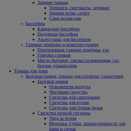
Зимние товары
Тюбинги, снегокаты, ледянки
Зимние игры, спорт
Сани-волокуши
Бассейны
Каркасные бассейны
Надувные бассейны
Аксессуары для бассейнов
Газовые приборы и комплектующие
Портативные газовые приборы, газ
Горелки газовые
Масло бытовое, смазка силиконовая, газ,
бензин д/зажигалок
Товары для дома
Бытовая химия, товары для гигиены, галантерея
Бытовая химия
Освежители воздуха
Чистящие средства
Средства для сантехники
Средства для кухни
Средства для стирки белья
Средства личной гигиены
Уход за телом
Мочалки, губки, принадлежности для
бани и сауны