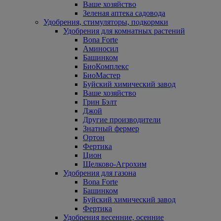
Ваше хозяйство
Зеленая аптека садовода
Удобрения, стимуляторы, подкормки
Удобрения для комнатных растений
Bona Forte
Аминосил
Башинком
БиоКомплекс
БиоМастер
Буйский химический завод
Ваше хозяйство
Грин Бэлт
Джой
Другие производители
Знатный фермер
Ортон
Фертика
Цион
Щелково-Агрохим
Удобрения для газона
Bona Forte
Башинком
Буйский химический завод
Фертика
Удобрения весенние, осенние