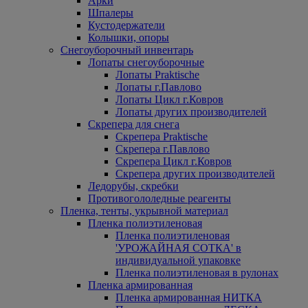
Арки
Шпалеры
Кустодержатели
Колышки, опоры
Снегоуборочный инвентарь
Лопаты снегоуборочные
Лопаты Praktische
Лопаты г.Павлово
Лопаты Цикл г.Ковров
Лопаты других производителей
Скрепера для снега
Скрепера Praktische
Скрепера г.Павлово
Скрепера Цикл г.Ковров
Скрепера других производителей
Ледорубы, скребки
Противогололедные реагенты
Пленка, тенты, укрывной материал
Пленка полиэтиленовая
Пленка полиэтиленовая
'УРОЖАЙНАЯ СОТКА' в
индивидуальной упаковке
Пленка полиэтиленовая в рулонах
Пленка армированная
Пленка армированная НИТКА