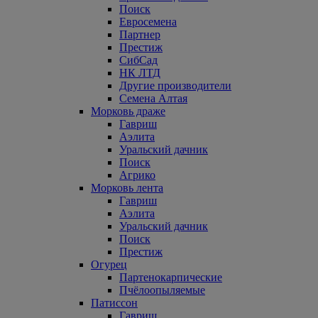
Поиск
Евросемена
Партнер
Престиж
СибСад
НК ЛТД
Другие производители
Семена Алтая
Морковь драже
Гавриш
Аэлита
Уральский дачник
Поиск
Агрико
Морковь лента
Гавриш
Аэлита
Уральский дачник
Поиск
Престиж
Огурец
Партенокарпические
Пчёлоопыляемые
Патиссон
Гавриш