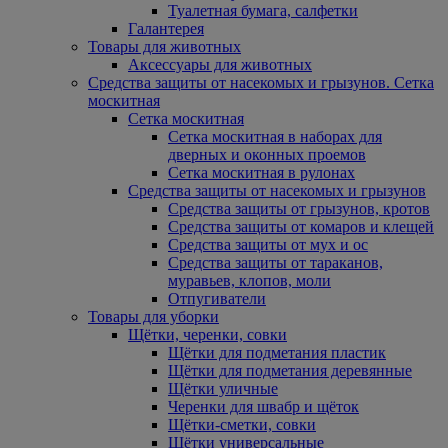
Туалетная бумага, салфетки
Галантерея
Товары для животных
Аксессуары для животных
Средства защиты от насекомых и грызунов. Сетка
москитная
Сетка москитная
Сетка москитная в наборах для
дверных и оконных проемов
Сетка москитная в рулонах
Средства защиты от насекомых и грызунов
Средства защиты от грызунов, кротов
Средства защиты от комаров и клещей
Средства защиты от мух и ос
Средства защиты от тараканов,
муравьев, клопов, моли
Отпугиватели
Товары для уборки
Щётки, черенки, совки
Щётки для подметания пластик
Щётки для подметания деревянные
Щётки уличные
Черенки для швабр и щёток
Щётки-сметки, совки
Щётки универсальные