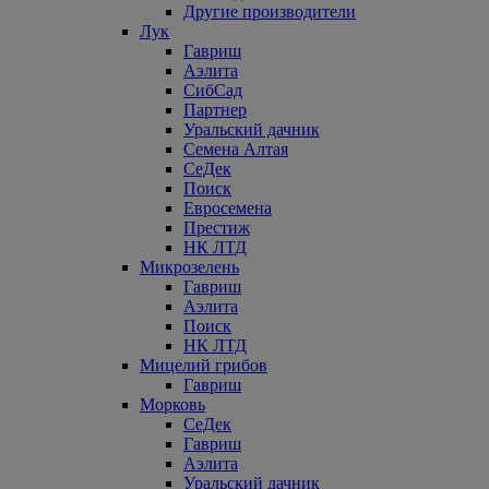
Другие производители
Лук
Гавриш
Аэлита
СибСад
Партнер
Уральский дачник
Семена Алтая
СеДек
Поиск
Евросемена
Престиж
НК ЛТД
Микрозелень
Гавриш
Аэлита
Поиск
НК ЛТД
Мицелий грибов
Гавриш
Морковь
СеДек
Гавриш
Аэлита
Уральский дачник