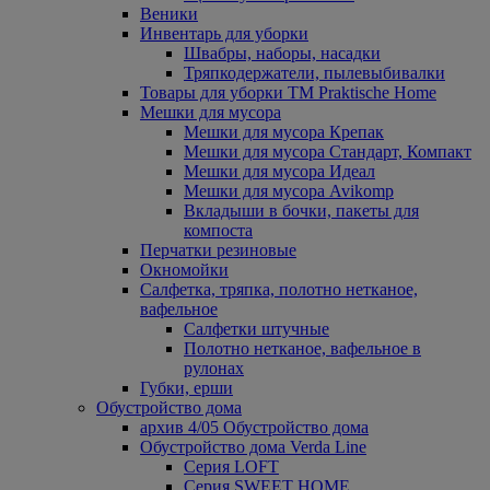
Веники
Инвентарь для уборки
Швабры, наборы, насадки
Тряпкодержатели, пылевыбивалки
Товары для уборки ТМ Praktische Home
Мешки для мусора
Мешки для мусора Крепак
Мешки для мусора Стандарт, Компакт
Мешки для мусора Идеал
Мешки для мусора Avikomp
Вкладыши в бочки, пакеты для
компоста
Перчатки резиновые
Окномойки
Салфетка, тряпка, полотно нетканое,
вафельное
Салфетки штучные
Полотно нетканое, вафельное в
рулонах
Губки, ерши
Обустройство дома
архив 4/05 Обустройство дома
Обустройство дома Verda Line
Серия LOFT
Серия SWEET HOME