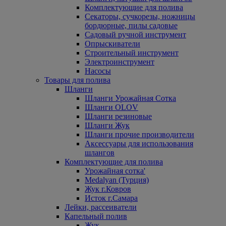
Комплектующие для полива
Секаторы, сучкорезы, ножницы
бордюрные, пилы садовые
Садовый ручной инструмент
Опрыскиватели
Строительный инструмент
Электроинструмент
Насосы
Товары для полива
Шланги
Шланги Урожайная Сотка
Шланги OLOV
Шланги резиновые
Шланги Жук
Шланги прочие производители
Аксессуары для использования
шлангов
Комплектующие для полива
Урожайная сотка'
Medalyan (Турция)
Жук г.Ковров
Исток г.Самара
Лейки, рассеиватели
Капельный полив
Жук