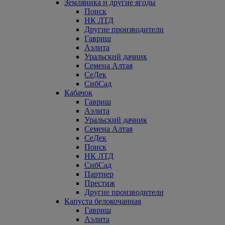
Земляника и другие ягоды
Поиск
НК ЛТД
Другие производители
Гавриш
Аэлита
Уральский дачник
Семена Алтая
СеДек
СибСад
Кабачок
Гавриш
Аэлита
Уральский дачник
Семена Алтая
СеДек
Поиск
НК ЛТД
СибСад
Партнер
Престиж
Другие производители
Капуста белокочанная
Гавриш
Аэлита