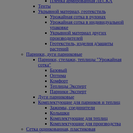
Пленка армированная ЛЕСКА
Тенты
Укрывной материал, геотекстиль
Урожайная сотка в рулонах
Урожайная сотка в индивидуальной
упаковке
Укрывной материал других
производителей
Геотекстиль, изделия д/защиты
растений
Парники, дуги парниковые
Парники, стелажи, теплицы "Урожайная
сотка"
Базовый
Оптима
Комфорт
Теплицы Эксперт
Парники Эксперт
Дуги парниковые
Комплектующие для парников и теплиц
Зажимы, соединители
Колышки
Комплектующие для теплиц
Комплектующие для производства
Сетка оцинкованная, пластиковая