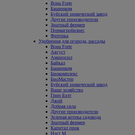
Bona Forte
Башинком
Буйский химический завод
Другие производители
Знатный фермер
Пермагробизнес
Фертика
Удобрения для огорода, рассады
Bona Forte
Август
Аминосил
Байкал
Башинком
Биокомплекс
БиоМастер
Буйский химический завод
Ваше хозяйство
Грин Бэлт
Джой
Добрая сила
Другие производители
Зеленая аптека садовода
Знатный фермер
Капитал прок
Нэст М