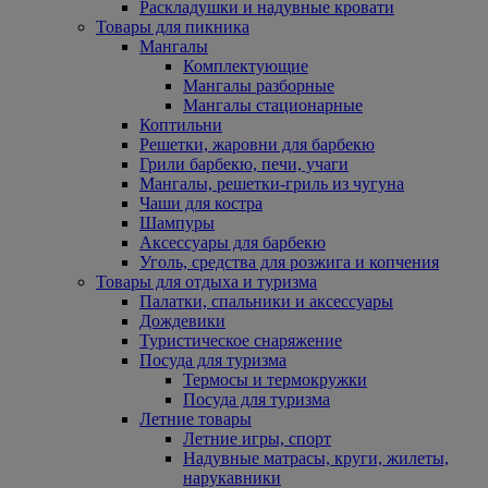
Раскладушки и надувные кровати
Товары для пикника
Мангалы
Комплектующие
Мангалы разборные
Мангалы стационарные
Коптильни
Решетки, жаровни для барбекю
Грили барбекю, печи, учаги
Мангалы, решетки-гриль из чугуна
Чаши для костра
Шампуры
Аксессуары для барбекю
Уголь, средства для розжига и копчения
Товары для отдыха и туризма
Палатки, спальники и аксессуары
Дождевики
Туристическое снаряжение
Посуда для туризма
Термосы и термокружки
Посуда для туризма
Летние товары
Летние игры, спорт
Надувные матрасы, круги, жилеты,
нарукавники