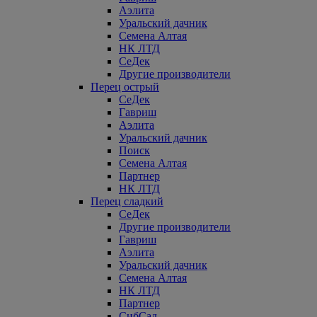
Аэлита
Уральский дачник
Семена Алтая
НК ЛТД
СеДек
Другие производители
Перец острый
СеДек
Гавриш
Аэлита
Уральский дачник
Поиск
Семена Алтая
Партнер
НК ЛТД
Перец сладкий
СеДек
Другие производители
Гавриш
Аэлита
Уральский дачник
Семена Алтая
НК ЛТД
Партнер
СибСад