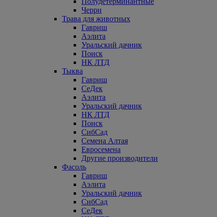
Полудетерминантные
Черри
Трава для животных
Гавриш
Аэлита
Уральский дачник
Поиск
НК ЛТД
Тыква
Гавриш
СеДек
Аэлита
Уральский дачник
НК ЛТД
Поиск
СибСад
Семена Алтая
Евросемена
Другие производители
Фасоль
Гавриш
Аэлита
Уральский дачник
СибСад
СеДек