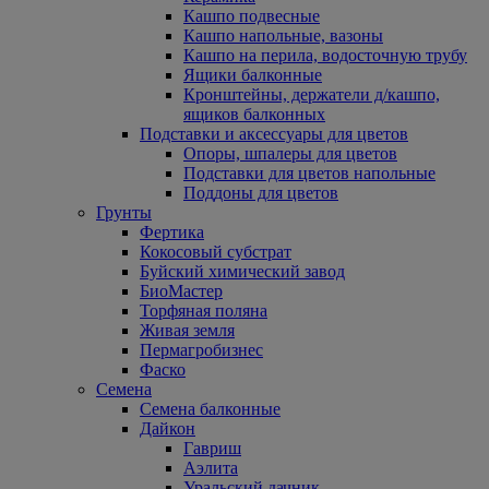
Кашпо подвесные
Кашпо напольные, вазоны
Кашпо на перила, водосточную трубу
Ящики балконные
Кронштейны, держатели д/кашпо,
ящиков балконных
Подставки и аксессуары для цветов
Опоры, шпалеры для цветов
Подставки для цветов напольные
Поддоны для цветов
Грунты
Фертика
Кокосовый субстрат
Буйский химический завод
БиоМастер
Торфяная поляна
Живая земля
Пермагробизнес
Фаско
Семена
Семена балконные
Дайкон
Гавриш
Аэлита
Уральский дачник