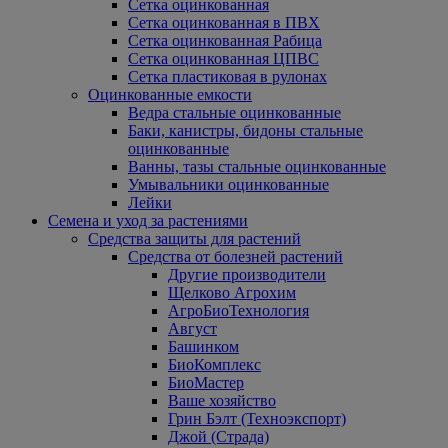
Сетка оцинкованная
Сетка оцинкованная в ПВХ
Сетка оцинкованная Рабица
Сетка оцинкованная ЦПВС
Сетка пластиковая в рулонах
Оцинкованные емкости
Ведра стальные оцинкованные
Баки, канистры, бидоны стальные
оцинкованные
Ванны, тазы стальные оцинкованные
Умывальники оцинкованные
Лейки
Семена и уход за растениями
Средства защиты для растений
Средства от болезней растений
Другие производители
Щелково Агрохим
АгроБиоТехнология
Август
Башинком
БиоКомплекс
БиоМастер
Ваше хозяйство
Грин Бэлт (Техноэкспорт)
Джой (Страда)