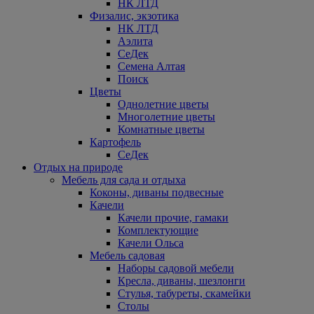
НК ЛТД
Физалис, экзотика
НК ЛТД
Аэлита
СеДек
Семена Алтая
Поиск
Цветы
Однолетние цветы
Многолетние цветы
Комнатные цветы
Картофель
СеДек
Отдых на природе
Мебель для сада и отдыха
Коконы, диваны подвесные
Качели
Качели прочие, гамаки
Комплектующие
Качели Ольса
Мебель садовая
Наборы садовой мебели
Кресла, диваны, шезлонги
Стулья, табуреты, скамейки
Столы