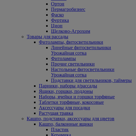
Ортон
Пермагробизнес
Фаско
Фертика
Цион
Щелково-Агрохим
Товары для рассады
Фитолампы, фитосветильники
Линейные фитосветильники
Урожайная сотка
Фитолампы
Прочие светильники
Настольные фитосветильники
Урожайная сотка
Подставки для светильников, таймеры
Парники, наборы д/рассады
Ящики, горшки, поддоны
Наборы, ячейки и горшки торфяные
Таблетки торфяные, кокосовые
Аксессуары для посадки
Растущая травка
Кашпо, подставки, аксессуары для цветов
Кашпо, балконные ящики
Пластик
Керамика