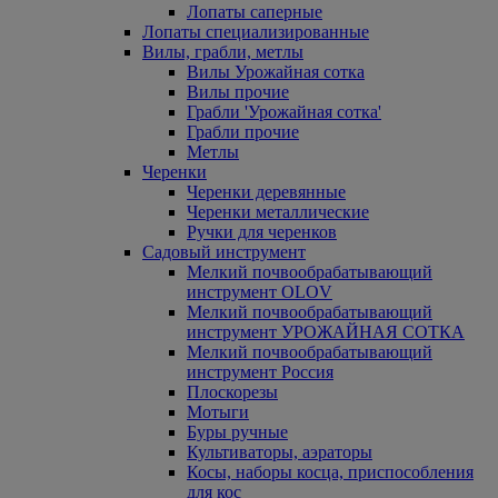
Лопаты саперные
Лопаты специализированные
Вилы, грабли, метлы
Вилы Урожайная сотка
Вилы прочие
Грабли 'Урожайная сотка'
Грабли прочие
Метлы
Черенки
Черенки деревянные
Черенки металлические
Ручки для черенков
Садовый инструмент
Мелкий почвообрабатывающий
инструмент OLOV
Мелкий почвообрабатывающий
инструмент УРОЖАЙНАЯ СОТКА
Мелкий почвообрабатывающий
инструмент Россия
Плоскорезы
Мотыги
Буры ручные
Культиваторы, аэраторы
Косы, наборы косца, приспособления
для кос