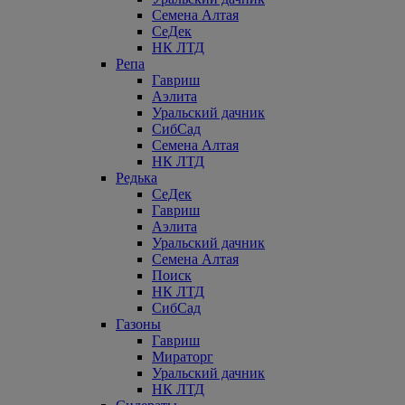
Семена Алтая
СеДек
НК ЛТД
Репа
Гавриш
Аэлита
Уральский дачник
СибСад
Семена Алтая
НК ЛТД
Редька
СеДек
Гавриш
Аэлита
Уральский дачник
Семена Алтая
Поиск
НК ЛТД
СибСад
Газоны
Гавриш
Мираторг
Уральский дачник
НК ЛТД