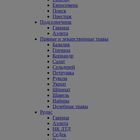
Евросемена
Поиск
Престиж
Подсолнечник
Гавриш
Аэлита
Пряные и лекарственные травы
Базилик
Горчица
Кориандр
Салат
Сельдерей
Петрушка
Рукола
Укроп
Шпинат
Щавель
Наборы
Целебные травы
Редис
Гавриш
Аэлита
НК ЛТД
СеДек