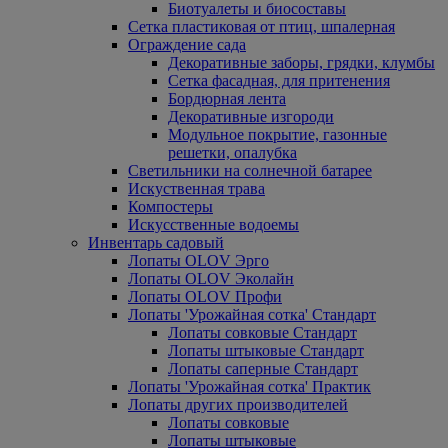
Биотуалеты и биосоставы
Сетка пластиковая от птиц, шпалерная
Ограждение сада
Декоративные заборы, грядки, клумбы
Сетка фасадная, для притенения
Бордюрная лента
Декоративные изгороди
Модульное покрытие, газонные
решетки, опалубка
Светильники на солнечной батарее
Искуственная трава
Компостеры
Искусственные водоемы
Инвентарь садовый
Лопаты OLOV Эрго
Лопаты OLOV Эколайн
Лопаты OLOV Профи
Лопаты 'Урожайная сотка' Стандарт
Лопаты совковые Стандарт
Лопаты штыковые Стандарт
Лопаты саперные Стандарт
Лопаты 'Урожайная сотка' Практик
Лопаты других производителей
Лопаты совковые
Лопаты штыковые