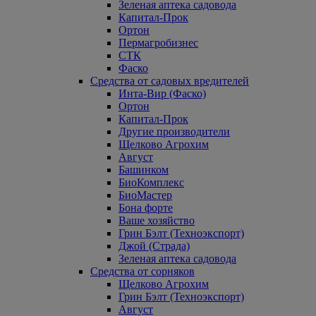
Зеленая аптека садовода
Капитал-Прок
Ортон
Пермагробизнес
СТК
Фаско
Средства от садовых вредителей
Инта-Вир (Фаско)
Ортон
Капитал-Прок
Другие производители
Щелково Агрохим
Август
Башинком
БиоКомплекс
БиоМастер
Бона форте
Ваше хозяйство
Грин Бэлт (Техноэкспорт)
Джой (Страда)
Зеленая аптека садовода
Средства от сорняков
Щелково Агрохим
Грин Бэлт (Техноэкспорт)
Август