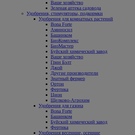
Ваше хозяйство
Зеленая аптека садовода
Удобрения, стимуляторы, подкормки
Удобрения для комнатных растений
Bona Forte
Аминосил
Башинком
БиоКомплекс
БиоМастер
Буйский химический завод
Ваше хозяйство
Грин Бэлт
Джой
Другие производители
Знатный фермер
Ортон
Фертика
Цион
Щелково-Агрохим
Удобрения для газона
Bona Forte
Башинком
Буйский химический завод
Фертика
Удобрения весенние, осенние