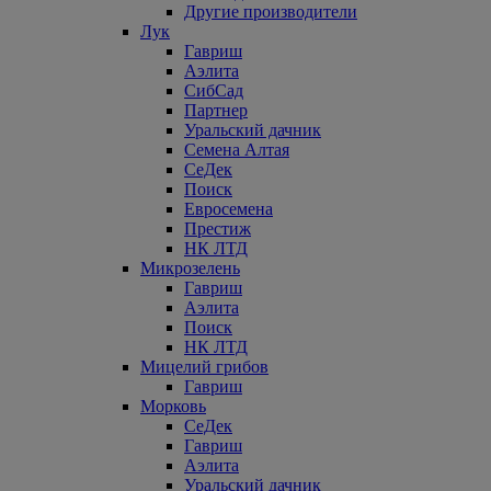
Другие производители
Лук
Гавриш
Аэлита
СибСад
Партнер
Уральский дачник
Семена Алтая
СеДек
Поиск
Евросемена
Престиж
НК ЛТД
Микрозелень
Гавриш
Аэлита
Поиск
НК ЛТД
Мицелий грибов
Гавриш
Морковь
СеДек
Гавриш
Аэлита
Уральский дачник