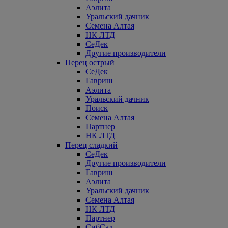
Аэлита
Уральский дачник
Семена Алтая
НК ЛТД
СеДек
Другие производители
Перец острый
СеДек
Гавриш
Аэлита
Уральский дачник
Поиск
Семена Алтая
Партнер
НК ЛТД
Перец сладкий
СеДек
Другие производители
Гавриш
Аэлита
Уральский дачник
Семена Алтая
НК ЛТД
Партнер
СибСад