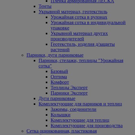
Пленка армированная ЛЕСКА
Тенты
Укрывной материал, геотекстиль
Урожайная сотка в рулонах
Урожайная сотка в индивидуальной
упаковке
Укрывной материал других
производителей
Геотекстиль, изделия д/защиты
растений
Парники, дуги парниковые
Парники, стелажи, теплицы "Урожайная
сотка"
Базовый
Оптима
Комфорт
Теплицы Эксперт
Парники Эксперт
Дуги парниковые
Комплектующие для парников и теплиц
Зажимы, соединители
Колышки
Комплектующие для теплиц
Комплектующие для производства
Сетка оцинкованная, пластиковая