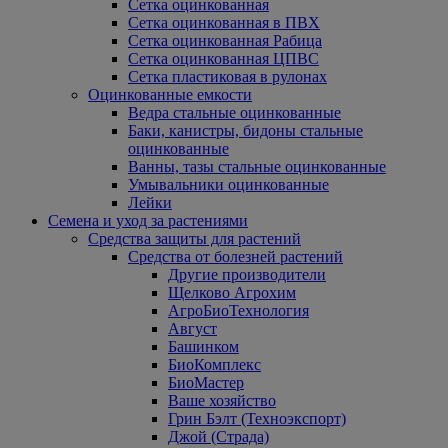
Сетка оцинкованная
Сетка оцинкованная в ПВХ
Сетка оцинкованная Рабица
Сетка оцинкованная ЦПВС
Сетка пластиковая в рулонах
Оцинкованные емкости
Ведра стальные оцинкованные
Баки, канистры, бидоны стальные
оцинкованные
Ванны, тазы стальные оцинкованные
Умывальники оцинкованные
Лейки
Семена и уход за растениями
Средства защиты для растений
Средства от болезней растений
Другие производители
Щелково Агрохим
АгроБиоТехнология
Август
Башинком
БиоКомплекс
БиоМастер
Ваше хозяйство
Грин Бэлт (Техноэкспорт)
Джой (Страда)