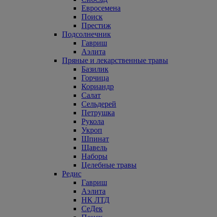
Евросемена
Поиск
Престиж
Подсолнечник
Гавриш
Аэлита
Пряные и лекарственные травы
Базилик
Горчица
Кориандр
Салат
Сельдерей
Петрушка
Рукола
Укроп
Шпинат
Щавель
Наборы
Целебные травы
Редис
Гавриш
Аэлита
НК ЛТД
СеДек