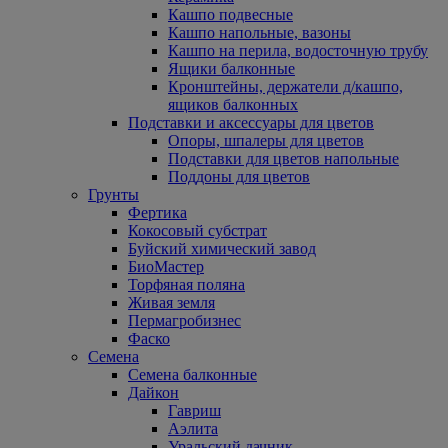
Кашпо подвесные
Кашпо напольные, вазоны
Кашпо на перила, водосточную трубу
Ящики балконные
Кронштейны, держатели д/кашпо,
ящиков балконных
Подставки и аксессуары для цветов
Опоры, шпалеры для цветов
Подставки для цветов напольные
Поддоны для цветов
Грунты
Фертика
Кокосовый субстрат
Буйский химический завод
БиоМастер
Торфяная поляна
Живая земля
Пермагробизнес
Фаско
Семена
Семена балконные
Дайкон
Гавриш
Аэлита
Уральский дачник