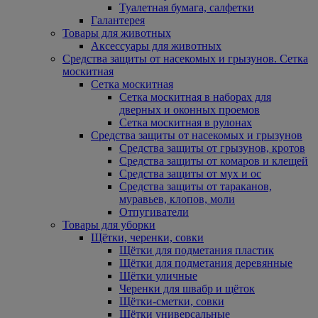
Туалетная бумага, салфетки
Галантерея
Товары для животных
Аксессуары для животных
Средства защиты от насекомых и грызунов. Сетка
москитная
Сетка москитная
Сетка москитная в наборах для
дверных и оконных проемов
Сетка москитная в рулонах
Средства защиты от насекомых и грызунов
Средства защиты от грызунов, кротов
Средства защиты от комаров и клещей
Средства защиты от мух и ос
Средства защиты от тараканов,
муравьев, клопов, моли
Отпугиватели
Товары для уборки
Щётки, черенки, совки
Щётки для подметания пластик
Щётки для подметания деревянные
Щётки уличные
Черенки для швабр и щёток
Щётки-сметки, совки
Щётки универсальные