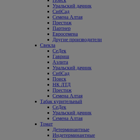
Поиск
Уральский дачник
СибСад
Семена Алтая
Престиж
Партнер
Евросемена
Другие производители
Свекла
СеДек
Гавриш
Аэлита
Уральский дачник
СибСад
Поиск
НК ЛТД
Престиж
Семена Алтая
Табак курительный
СеДек
Уральский дачник
Семена Алтая
Томат
Детерминантные
Индетерминантные