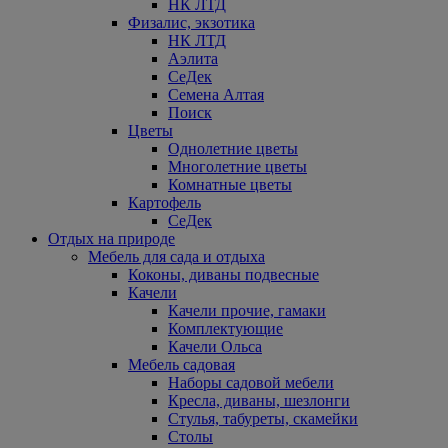
НК ЛТД
Физалис, экзотика
НК ЛТД
Аэлита
СеДек
Семена Алтая
Поиск
Цветы
Однолетние цветы
Многолетние цветы
Комнатные цветы
Картофель
СеДек
Отдых на природе
Мебель для сада и отдыха
Коконы, диваны подвесные
Качели
Качели прочие, гамаки
Комплектующие
Качели Ольса
Мебель садовая
Наборы садовой мебели
Кресла, диваны, шезлонги
Стулья, табуреты, скамейки
Столы