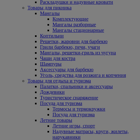
Раскладушки и надувные кровати
Товары для пикника
Мангалы
Комплектующие
Мангалы разборные
Мангалы стационарные
Коптильни
Решетки, жаровни для барбекю
Грили барбекю, печи, учаги
Мангалы, решетки-гриль из чугуна
Чаши для костра
Шампуры
Аксессуары для барбекю
Уголь, средства для розжига и копчения
Товары для отдыха и туризма
Палатки, спальники и аксессуары
Дождевики
Туристическое снаряжение
Посуда для туризма
Термосы и термокружки
Посуда для туризма
Летние товары
Летние игры, спорт
Надувные матрасы, круги, жилеты,
нарукавники