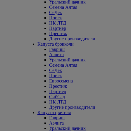
Уральский дачник
Семена Алтая
СеДек
Поиск
НК ЛТД
Партнер
Престиж
Другие производители
Капуста брокколи
Гавриш
Аэлита
Уральский дачник
Семена Алтая
СеДек
Поиск
Евросемена
Престиж
Партнер
СибСад
НК ЛТД
Другие производители
Капуста цветная
Гавриш
Аэлита
Уральский дачник