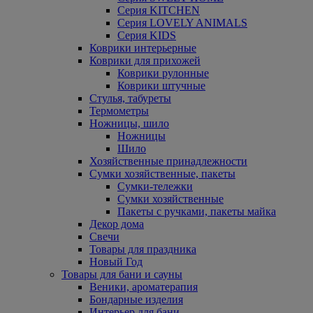
Серия KITCHEN
Серия LOVELY ANIMALS
Серия KIDS
Коврики интерьерные
Коврики для прихожей
Коврики рулонные
Коврики штучные
Стулья, табуреты
Термометры
Ножницы, шило
Ножницы
Шило
Хозяйственные принадлежности
Сумки хозяйственные, пакеты
Сумки-тележки
Сумки хозяйственные
Пакеты с ручками, пакеты майка
Декор дома
Свечи
Товары для праздника
Новый Год
Товары для бани и сауны
Веники, ароматерапия
Бондарные изделия
Интерьер для бани