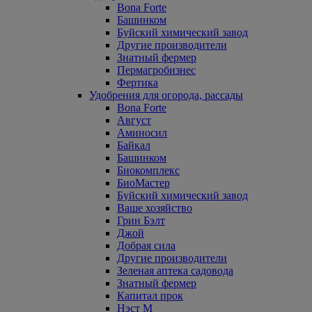
Bona Forte
Башинком
Буйский химический завод
Другие производители
Знатный фермер
Пермагробизнес
Фертика
Удобрения для огорода, рассады
Bona Forte
Август
Аминосил
Байкал
Башинком
Биокомплекс
БиоМастер
Буйский химический завод
Ваше хозяйство
Грин Бэлт
Джой
Добрая сила
Другие производители
Зеленая аптека садовода
Знатный фермер
Капитал прок
Нэст М