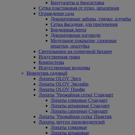
Биотуалеты и биосоставы
Сетка пластиковая от птиц, шпалерная
Ограждение сада
Декоративные заборы, грядки, клумбы
Сетка фасадная, для притенения
Бордюрная лента
Декоративные изгороди
Модульное покрытие, газонные
решетки, опалубка
Светильники на солнечной батарее
Искуственная трава
Компостеры
Искусственные водоемы
Инвентарь садовый
Лопаты OLOV Эрго
Лопаты OLOV Эколайн
Лопаты OLOV Профи
Лопаты 'Урожайная сотка' Стандарт
Лопаты совковые Стандарт
Лопаты штыковые Стандарт
Лопаты саперные Стандарт
Лопаты 'Урожайная сотка' Практик
Лопаты других производителей
Лопаты совковые
Лопаты штыковые