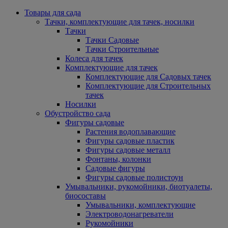
Товары для сада
Тачки, комплектующие для тачек, носилки
Тачки
Тачки Садовые
Тачки Строительные
Колеса для тачек
Комплектующие для тачек
Комплектующие для Садовых тачек
Комплектующие для Строительных
тачек
Носилки
Обустройство сада
Фигуры садовые
Растения водоплавающие
Фигуры садовые пластик
Фигуры садовые металл
Фонтаны, колонки
Садовые фигуры
Фигуры садовые полистоун
Умывальники, рукомойники, биотуалеты,
биосоставы
Умывальники, комплектующие
Электроводонагреватели
Рукомойники