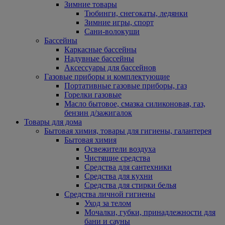
Зимние товары
Тюбинги, снегокаты, ледянки
Зимние игры, спорт
Сани-волокуши
Бассейны
Каркасные бассейны
Надувные бассейны
Аксессуары для бассейнов
Газовые приборы и комплектующие
Портативные газовые приборы, газ
Горелки газовые
Масло бытовое, смазка силиконовая, газ,
бензин д/зажигалок
Товары для дома
Бытовая химия, товары для гигиены, галантерея
Бытовая химия
Освежители воздуха
Чистящие средства
Средства для сантехники
Средства для кухни
Средства для стирки белья
Средства личной гигиены
Уход за телом
Мочалки, губки, принадлежности для
бани и сауны