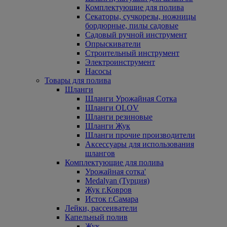
Комплектующие для полива
Секаторы, сучкорезы, ножницы
бордюрные, пилы садовые
Садовый ручной инструмент
Опрыскиватели
Строительный инструмент
Электроинструмент
Насосы
Товары для полива
Шланги
Шланги Урожайная Сотка
Шланги OLOV
Шланги резиновые
Шланги Жук
Шланги прочие производители
Аксессуары для использования
шлангов
Комплектующие для полива
Урожайная сотка'
Medalyan (Турция)
Жук г.Ковров
Исток г.Самара
Лейки, рассеиватели
Капельный полив
Жук