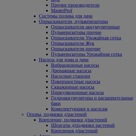
Прочие производители
MasterProf
Системы полива для дачи
Опрыскиватели, пульверизаторы
Опрыскиватели аккумуляторные
Пульверизаторы прочие
Опрыскиватели Урожайная сотка
Опрыскиватели Жук
Опрыскиватели прочие
Пульверизаторы Урожайная сотка
Насосы для дома и дачи
Вибрационные насосы
Дренажные насосы
Насосные станции
Поверхностные насосы
Скважинные насосы
Циркуляционные насосы
Гидроаккумуляторы и расширительные
баки
Комплектующие к насосам
Опоры, подвязки д/растений
Крепление, подвязки д/растений
Шпагаты д/подвязки растений
Крепления д/растений