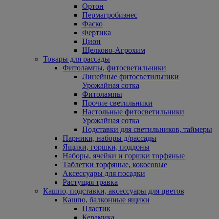
Ортон
Пермагробизнес
Фаско
Фертика
Цион
Щелково-Агрохим
Товары для рассады
Фитолампы, фитосветильники
Линейные фитосветильники
Урожайная сотка
Фитолампы
Прочие светильники
Настольные фитосветильники
Урожайная сотка
Подставки для светильников, таймеры
Парники, наборы д/рассады
Ящики, горшки, поддоны
Наборы, ячейки и горшки торфяные
Таблетки торфяные, кокосовые
Аксессуары для посадки
Растущая травка
Кашпо, подставки, аксессуары для цветов
Кашпо, балконные ящики
Пластик
Керамика