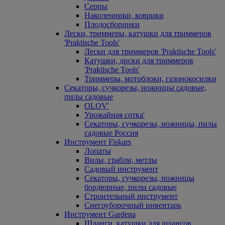
Серпы
Наколенники, коврики
Плодосборники
Лески, триммеры, катушки для триммеров
'Praktische Tools'
Лески для триммеров 'Praktische Tools'
Катушки, диски для триммеров
'Praktische Tools'
Триммеры, мотоблоки, газонокосилки
Секаторы, сучкорезы, ножницы садовые,
пилы садовые
OLOV'
Урожайная сотка'
Секаторы, сучкорезы, ножницы, пилы
садовые Россия
Инструмент Fiskars
Лопаты
Вилы, грабли, метлы
Садовый инструмент
Секаторы, сучкорезы, ножницы
бордюрные, пилы садовые
Строительный инструмент
Снегоуборочный инвентарь
Инструмент Gardena
Шланги, катушки для шлангов