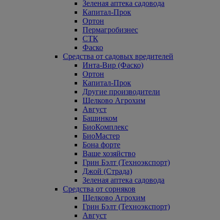
Зеленая аптека садовода
Капитал-Прок
Ортон
Пермагробизнес
СТК
Фаско
Средства от садовых вредителей
Инта-Вир (Фаско)
Ортон
Капитал-Прок
Другие производители
Щелково Агрохим
Август
Башинком
БиоКомплекс
БиоМастер
Бона форте
Ваше хозяйство
Грин Бэлт (Техноэкспорт)
Джой (Страда)
Зеленая аптека садовода
Средства от сорняков
Щелково Агрохим
Грин Бэлт (Техноэкспорт)
Август