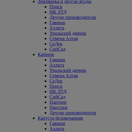
Земляника и другие ягоды
Поиск
НК ЛТД
Другие производители
Гавриш
Аэлита
Уральский дачник
Семена Алтая
СеДек
СибСад
Кабачок
Гавриш
Аэлита
Уральский дачник
Семена Алтая
СеДек
Поиск
НК ЛТД
СибСад
Партнер
Престиж
Другие производители
Капуста белокочанная
Гавриш
Аэлита