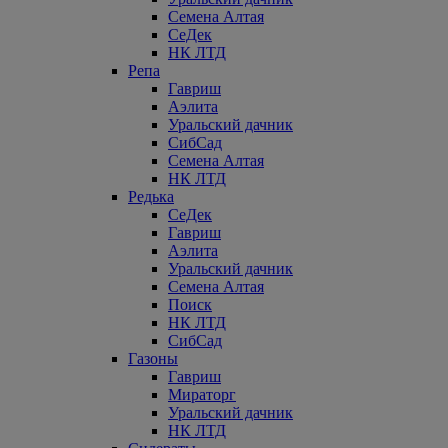
Семена Алтая
СеДек
НК ЛТД
Репа
Гавриш
Аэлита
Уральский дачник
СибСад
Семена Алтая
НК ЛТД
Редька
СеДек
Гавриш
Аэлита
Уральский дачник
Семена Алтая
Поиск
НК ЛТД
СибСад
Газоны
Гавриш
Мираторг
Уральский дачник
НК ЛТД