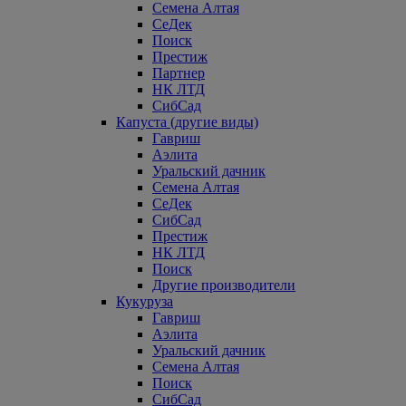
Семена Алтая
СеДек
Поиск
Престиж
Партнер
НК ЛТД
СибСад
Капуста (другие виды)
Гавриш
Аэлита
Уральский дачник
Семена Алтая
СеДек
СибСад
Престиж
НК ЛТД
Поиск
Другие производители
Кукуруза
Гавриш
Аэлита
Уральский дачник
Семена Алтая
Поиск
СибСад