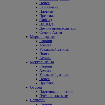
Поиск
Евросемена
Партнер
Престиж
СибСад
НК ЛТД
Другие производители
Семена Алтая
Морковь драже
Гавриш
Аэлита
Уральский дачник
Поиск
Агрико
Морковь лента
Гавриш
Аэлита
Уральский дачник
Поиск
Престиж
Огурец
Партенокарпические
Пчёлоопыляемые
Патиссон
Гавриш