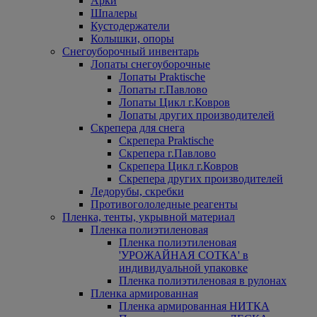
Арки
Шпалеры
Кустодержатели
Колышки, опоры
Снегоуборочный инвентарь
Лопаты снегоуборочные
Лопаты Praktische
Лопаты г.Павлово
Лопаты Цикл г.Ковров
Лопаты других производителей
Скрепера для снега
Скрепера Praktische
Скрепера г.Павлово
Скрепера Цикл г.Ковров
Скрепера других производителей
Ледорубы, скребки
Противогололедные реагенты
Пленка, тенты, укрывной материал
Пленка полиэтиленовая
Пленка полиэтиленовая
'УРОЖАЙНАЯ СОТКА' в
индивидуальной упаковке
Пленка полиэтиленовая в рулонах
Пленка армированная
Пленка армированная НИТКА