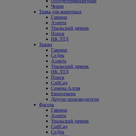
Полудетерминантные
Черри
Трава для животных
Гавриш
Аэлита
Уральский дачник
Поиск
НК ЛТД
Тыква
Гавриш
СеДек
Аэлита
Уральский дачник
НК ЛТД
Поиск
СибСад
Семена Алтая
Евросемена
Другие производители
Фасоль
Гавриш
Аэлита
Уральский дачник
СибСад
СеДек