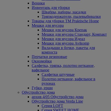
Веники
Инвентарь для уборки
Швабры, наборы, насадки
Тряпкодержатели, пылевыбивалки
Товары для уборки ТМ Praktische Home
Мешки для мусора
Мешки для мусора Крепак
Мешки для мусора Стандарт, Компакт
Мешки для мусора Идеал
Мешки для мусора Avikomp
Вкладыши в бочки, пакеты для
компоста
Перчатки резиновые
Окномойки
Салфетка, тряпка, полотно нетканое,
вафельное
Салфетки штучные
Полотно нетканое, вафельное в
рулонах
Губки, ерши
Обустройство дома
архив 4/05 Обустройство дома
Обустройство дома Verda Line
Серия LOFT
Серия SWEET HOME