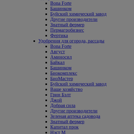
Bona Forte
Башинком
Буйский химический завод
Другие производители
Знатный фермер
Пермагробизнес
Фертика
Удобрения для огорода, рассады
Bona Forte
Август
Аминосил
Байкал
Башинком
Биокомплекс
БиоМастер
Буйский химический завод
Ваше хозяйство
Грин Бэлт
Джой
Добрая сила
Другие производители
Зеленая аптека садовода
Знатный фермер
Капитал прок
Нэст М