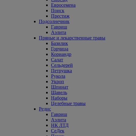
Евросемена
Поиск
Престиж
Подсолнечник
Гавриш
Аэлита
Пряные и лекарственные травы
Базилик
Горчица
Кориандр
Салат
Сельдерей
Петрушка
Рукола
Укроп
Шпинат
Щавель
Наборы
Целебные травы
Редис
Гавриш
Аэлита
НК ЛТД
СеДек