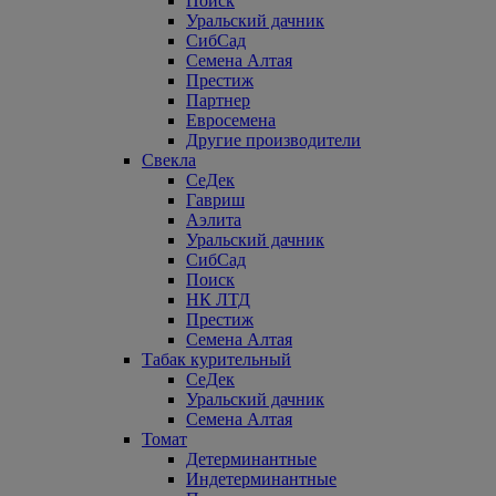
Поиск
Уральский дачник
СибСад
Семена Алтая
Престиж
Партнер
Евросемена
Другие производители
Свекла
СеДек
Гавриш
Аэлита
Уральский дачник
СибСад
Поиск
НК ЛТД
Престиж
Семена Алтая
Табак курительный
СеДек
Уральский дачник
Семена Алтая
Томат
Детерминантные
Индетерминантные