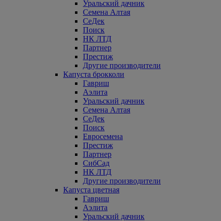
Уральский дачник
Семена Алтая
СеДек
Поиск
НК ЛТД
Партнер
Престиж
Другие производители
Капуста брокколи
Гавриш
Аэлита
Уральский дачник
Семена Алтая
СеДек
Поиск
Евросемена
Престиж
Партнер
СибСад
НК ЛТД
Другие производители
Капуста цветная
Гавриш
Аэлита
Уральский дачник