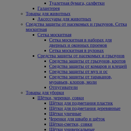
Туалетная бумага, салфетки
Галантерея
Товары для животных
Аксессуары для животных
Средства защиты от насекомых и грызунов. Сетка
москитная
Сетка москитная
Сетка москитная в наборах для
дверных и оконных проемов
Сетка москитная в рулонах
Средства защиты от насекомых и грызунов
Средства защиты от грызунов, кротов
Средства защиты от комаров и клещей
Средства защиты от мух и ос
Средства защиты от тараканов,
муравьев, клопов, моли
Отпугиватели
Товары для уборки
Щётки, черенки, совки
Щётки для подметания пластик
Щётки для подметания деревянные
Щётки уличные
Черенки для швабр и щёток
Щётки-сметки, совки
Щётки универсальные