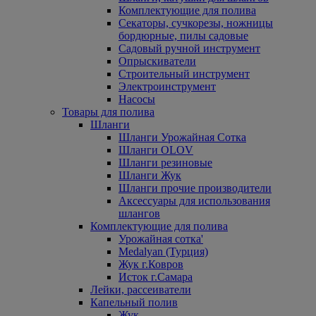
Комплектующие для полива
Секаторы, сучкорезы, ножницы
бордюрные, пилы садовые
Садовый ручной инструмент
Опрыскиватели
Строительный инструмент
Электроинструмент
Насосы
Товары для полива
Шланги
Шланги Урожайная Сотка
Шланги OLOV
Шланги резиновые
Шланги Жук
Шланги прочие производители
Аксессуары для использования
шлангов
Комплектующие для полива
Урожайная сотка'
Medalyan (Турция)
Жук г.Ковров
Исток г.Самара
Лейки, рассеиватели
Капельный полив
Жук