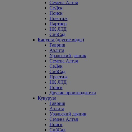
Семена Алтая
СеДек
Поиск
Престиж
Партнер
НК ЛТД
СибСад
Капуста (другие виды)
Гавриш
Аэлита
Уральский дачник
Семена Алтая
СеДек
СибСад
Престиж
НК ЛТД
Поиск
Другие производители
Кукуруза
Гавриш
Аэлита
Уральский дачник
Семена Алтая
Поиск
СибСад