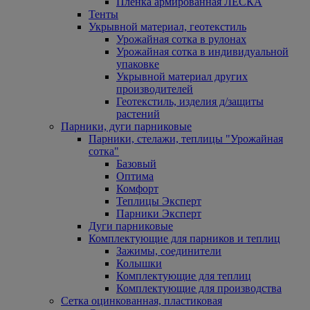
Пленка армированная ЛЕСКА
Тенты
Укрывной материал, геотекстиль
Урожайная сотка в рулонах
Урожайная сотка в индивидуальной
упаковке
Укрывной материал других
производителей
Геотекстиль, изделия д/защиты
растений
Парники, дуги парниковые
Парники, стелажи, теплицы "Урожайная
сотка"
Базовый
Оптима
Комфорт
Теплицы Эксперт
Парники Эксперт
Дуги парниковые
Комплектующие для парников и теплиц
Зажимы, соединители
Колышки
Комплектующие для теплиц
Комплектующие для производства
Сетка оцинкованная, пластиковая