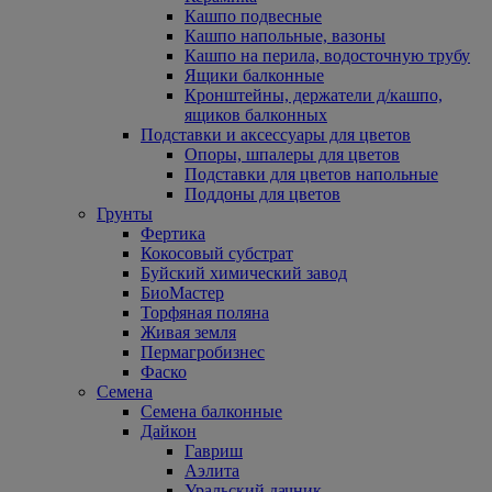
Кашпо подвесные
Кашпо напольные, вазоны
Кашпо на перила, водосточную трубу
Ящики балконные
Кронштейны, держатели д/кашпо,
ящиков балконных
Подставки и аксессуары для цветов
Опоры, шпалеры для цветов
Подставки для цветов напольные
Поддоны для цветов
Грунты
Фертика
Кокосовый субстрат
Буйский химический завод
БиоМастер
Торфяная поляна
Живая земля
Пермагробизнес
Фаско
Семена
Семена балконные
Дайкон
Гавриш
Аэлита
Уральский дачник