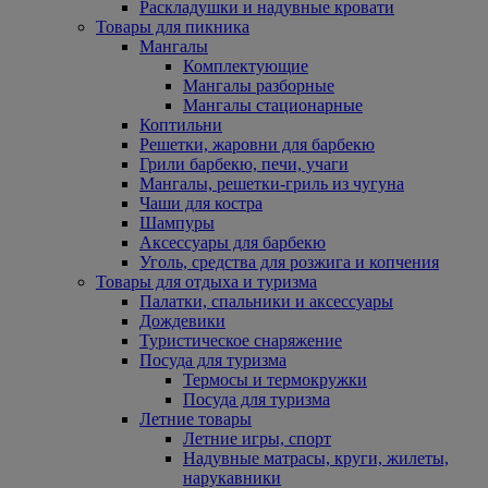
Раскладушки и надувные кровати
Товары для пикника
Мангалы
Комплектующие
Мангалы разборные
Мангалы стационарные
Коптильни
Решетки, жаровни для барбекю
Грили барбекю, печи, учаги
Мангалы, решетки-гриль из чугуна
Чаши для костра
Шампуры
Аксессуары для барбекю
Уголь, средства для розжига и копчения
Товары для отдыха и туризма
Палатки, спальники и аксессуары
Дождевики
Туристическое снаряжение
Посуда для туризма
Термосы и термокружки
Посуда для туризма
Летние товары
Летние игры, спорт
Надувные матрасы, круги, жилеты,
нарукавники