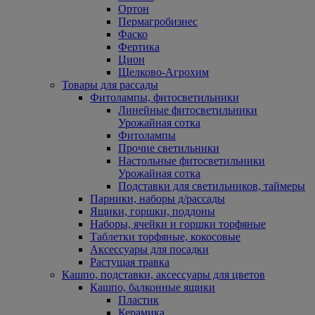
Ортон
Пермагробизнес
Фаско
Фертика
Цион
Щелково-Агрохим
Товары для рассады
Фитолампы, фитосветильники
Линейные фитосветильники
Урожайная сотка
Фитолампы
Прочие светильники
Настольные фитосветильники
Урожайная сотка
Подставки для светильников, таймеры
Парники, наборы д/рассады
Ящики, горшки, поддоны
Наборы, ячейки и горшки торфяные
Таблетки торфяные, кокосовые
Аксессуары для посадки
Растущая травка
Кашпо, подставки, аксессуары для цветов
Кашпо, балконные ящики
Пластик
Керамика