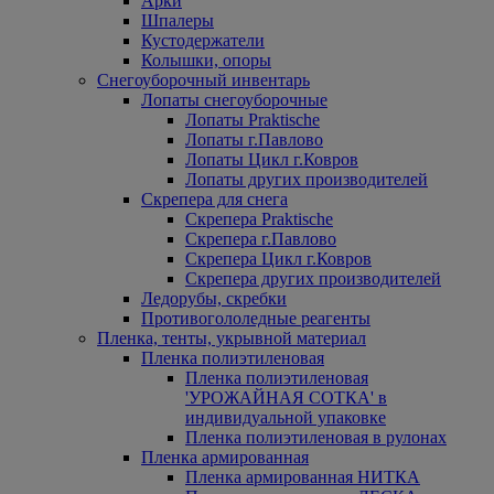
Арки
Шпалеры
Кустодержатели
Колышки, опоры
Снегоуборочный инвентарь
Лопаты снегоуборочные
Лопаты Praktische
Лопаты г.Павлово
Лопаты Цикл г.Ковров
Лопаты других производителей
Скрепера для снега
Скрепера Praktische
Скрепера г.Павлово
Скрепера Цикл г.Ковров
Скрепера других производителей
Ледорубы, скребки
Противогололедные реагенты
Пленка, тенты, укрывной материал
Пленка полиэтиленовая
Пленка полиэтиленовая
'УРОЖАЙНАЯ СОТКА' в
индивидуальной упаковке
Пленка полиэтиленовая в рулонах
Пленка армированная
Пленка армированная НИТКА