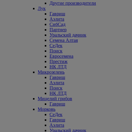
Другие производители
Лук
Гавриш
Аэлита
СибСад
Партнер
Уральский дачник
Семена Алтая
СеДек
Поиск
Евросемена
Престиж
НК ЛТД
Микрозелень
Гавриш
Аэлита
Поиск
НК ЛТД
Мицелий грибов
Гавриш
Морковь
СеДек
Гавриш
Аэлита
Уральский дачник