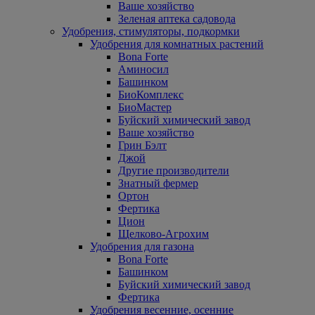
Ваше хозяйство
Зеленая аптека садовода
Удобрения, стимуляторы, подкормки
Удобрения для комнатных растений
Bona Forte
Аминосил
Башинком
БиоКомплекс
БиоМастер
Буйский химический завод
Ваше хозяйство
Грин Бэлт
Джой
Другие производители
Знатный фермер
Ортон
Фертика
Цион
Щелково-Агрохим
Удобрения для газона
Bona Forte
Башинком
Буйский химический завод
Фертика
Удобрения весенние, осенние