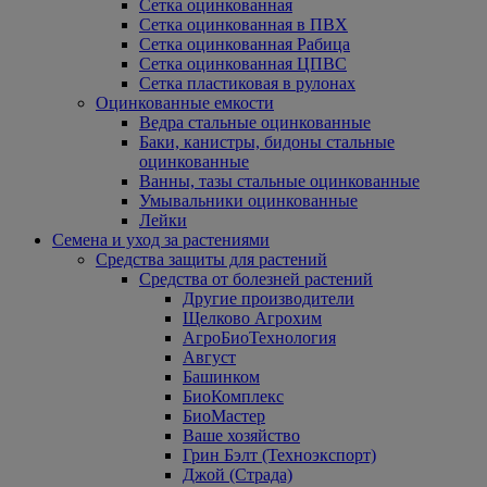
Сетка оцинкованная
Сетка оцинкованная в ПВХ
Сетка оцинкованная Рабица
Сетка оцинкованная ЦПВС
Сетка пластиковая в рулонах
Оцинкованные емкости
Ведра стальные оцинкованные
Баки, канистры, бидоны стальные
оцинкованные
Ванны, тазы стальные оцинкованные
Умывальники оцинкованные
Лейки
Семена и уход за растениями
Средства защиты для растений
Средства от болезней растений
Другие производители
Щелково Агрохим
АгроБиоТехнология
Август
Башинком
БиоКомплекс
БиоМастер
Ваше хозяйство
Грин Бэлт (Техноэкспорт)
Джой (Страда)