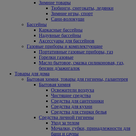
Зимние товары
Тюбинги, снегокаты, ледянки
Зимние игры, спорт
Сани-волокуши
Бассейны
Каркасные бассейны
Надувные бассейны
Аксессуары для бассейнов
Газовые приборы и комплектующие
Портативные газовые приборы, газ
Горелки газовые
Масло бытовое, смазка силиконовая, газ,
бензин д/зажигалок
Товары для дома
Бытовая химия, товары для гигиены, галантерея
Бытовая химия
Освежители воздуха
Чистящие средства
Средства для сантехники
Средства для кухни
Средства для стирки белья
Средства личной гигиены
Уход за телом
Мочалки, губки, принадлежности для
бани и сауны