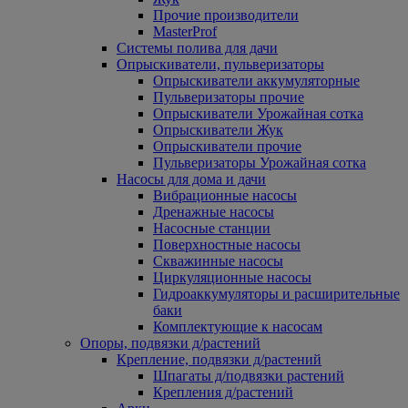
Прочие производители
MasterProf
Системы полива для дачи
Опрыскиватели, пульверизаторы
Опрыскиватели аккумуляторные
Пульверизаторы прочие
Опрыскиватели Урожайная сотка
Опрыскиватели Жук
Опрыскиватели прочие
Пульверизаторы Урожайная сотка
Насосы для дома и дачи
Вибрационные насосы
Дренажные насосы
Насосные станции
Поверхностные насосы
Скважинные насосы
Циркуляционные насосы
Гидроаккумуляторы и расширительные
баки
Комплектующие к насосам
Опоры, подвязки д/растений
Крепление, подвязки д/растений
Шпагаты д/подвязки растений
Крепления д/растений