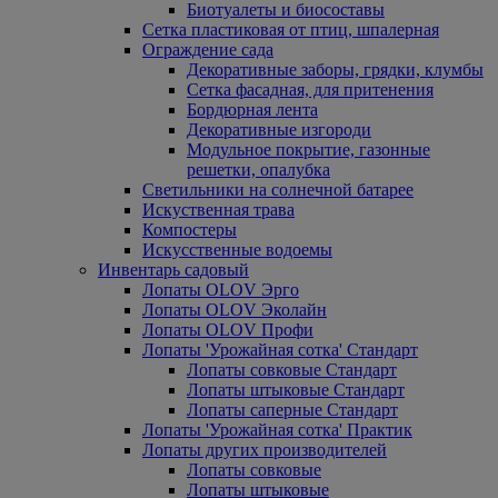
Биотуалеты и биосоставы
Сетка пластиковая от птиц, шпалерная
Ограждение сада
Декоративные заборы, грядки, клумбы
Сетка фасадная, для притенения
Бордюрная лента
Декоративные изгороди
Модульное покрытие, газонные
решетки, опалубка
Светильники на солнечной батарее
Искуственная трава
Компостеры
Искусственные водоемы
Инвентарь садовый
Лопаты OLOV Эрго
Лопаты OLOV Эколайн
Лопаты OLOV Профи
Лопаты 'Урожайная сотка' Стандарт
Лопаты совковые Стандарт
Лопаты штыковые Стандарт
Лопаты саперные Стандарт
Лопаты 'Урожайная сотка' Практик
Лопаты других производителей
Лопаты совковые
Лопаты штыковые