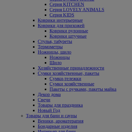
Серия KITCHEN
Серия LOVELY ANIMALS
Серия KIDS
Коврики интерьерные
Коврики для прихожей
Коврики рулонные
Коврики штучные
Стулья, табуреты
Термометры
Ножницы, шило
Ножницы
Шило
Хозяйственные принадлежности
Сумки хозяйственные, пакеты
Сумки-тележки
Сумки хозяйственные
Пакеты с ручками, пакеты майка
Декор дома
Свечи
Товары для праздника
Новый Год
Товары для бани и сауны
Веники, ароматерапия
Бондарные изделия
Интерьер для бани