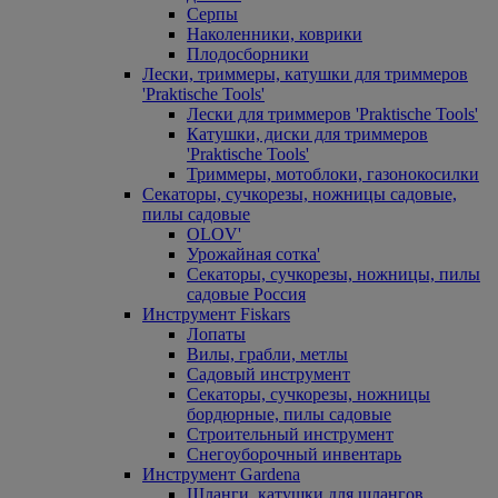
Серпы
Наколенники, коврики
Плодосборники
Лески, триммеры, катушки для триммеров
'Praktische Tools'
Лески для триммеров 'Praktische Tools'
Катушки, диски для триммеров
'Praktische Tools'
Триммеры, мотоблоки, газонокосилки
Секаторы, сучкорезы, ножницы садовые,
пилы садовые
OLOV'
Урожайная сотка'
Секаторы, сучкорезы, ножницы, пилы
садовые Россия
Инструмент Fiskars
Лопаты
Вилы, грабли, метлы
Садовый инструмент
Секаторы, сучкорезы, ножницы
бордюрные, пилы садовые
Строительный инструмент
Снегоуборочный инвентарь
Инструмент Gardena
Шланги, катушки для шлангов