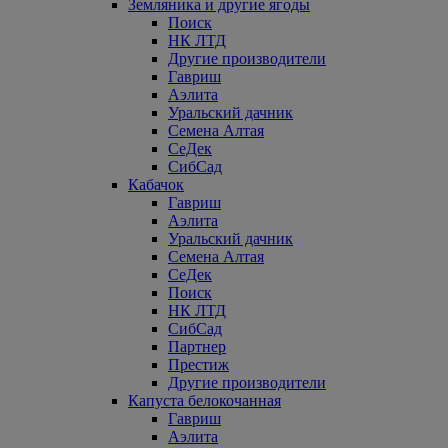
Земляника и другие ягоды
Поиск
НК ЛТД
Другие производители
Гавриш
Аэлита
Уральский дачник
Семена Алтая
СеДек
СибСад
Кабачок
Гавриш
Аэлита
Уральский дачник
Семена Алтая
СеДек
Поиск
НК ЛТД
СибСад
Партнер
Престиж
Другие производители
Капуста белокочанная
Гавриш
Аэлита