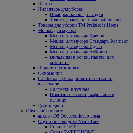
Веники
Инвентарь для уборки
Швабры, наборы, насадки
Тряпкодержатели, пылевыбивалки
Товары для уборки ТМ Praktische Home
Мешки для мусора
Мешки для мусора Крепак
Мешки для мусора Стандарт, Компакт
Мешки для мусора Идеал
Мешки для мусора Avikomp
Вкладыши в бочки, пакеты для
компоста
Перчатки резиновые
Окномойки
Салфетка, тряпка, полотно нетканое,
вафельное
Салфетки штучные
Полотно нетканое, вафельное в
рулонах
Губки, ерши
Обустройство дома
архив 4/05 Обустройство дома
Обустройство дома Verda Line
Серия LOFT
Серия SWEET HOME