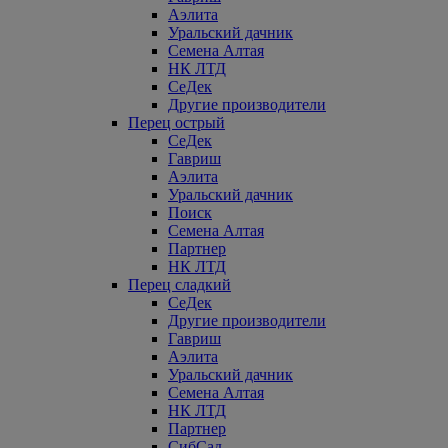
Аэлита
Уральский дачник
Семена Алтая
НК ЛТД
СеДек
Другие производители
Перец острый
СеДек
Гавриш
Аэлита
Уральский дачник
Поиск
Семена Алтая
Партнер
НК ЛТД
Перец сладкий
СеДек
Другие производители
Гавриш
Аэлита
Уральский дачник
Семена Алтая
НК ЛТД
Партнер
СибСад