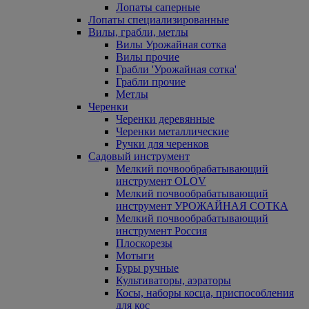
Лопаты саперные
Лопаты специализированные
Вилы, грабли, метлы
Вилы Урожайная сотка
Вилы прочие
Грабли 'Урожайная сотка'
Грабли прочие
Метлы
Черенки
Черенки деревянные
Черенки металлические
Ручки для черенков
Садовый инструмент
Мелкий почвообрабатывающий
инструмент OLOV
Мелкий почвообрабатывающий
инструмент УРОЖАЙНАЯ СОТКА
Мелкий почвообрабатывающий
инструмент Россия
Плоскорезы
Мотыги
Буры ручные
Культиваторы, аэраторы
Косы, наборы косца, приспособления
для кос