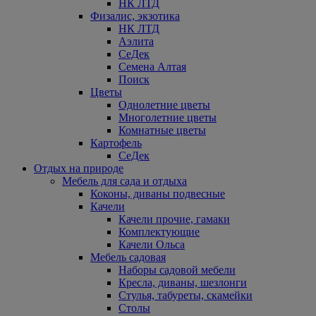
НК ЛТД
Физалис, экзотика
НК ЛТД
Аэлита
СеДек
Семена Алтая
Поиск
Цветы
Однолетние цветы
Многолетние цветы
Комнатные цветы
Картофель
СеДек
Отдых на природе
Мебель для сада и отдыха
Коконы, диваны подвесные
Качели
Качели прочие, гамаки
Комплектующие
Качели Ольса
Мебель садовая
Наборы садовой мебели
Кресла, диваны, шезлонги
Стулья, табуреты, скамейки
Столы