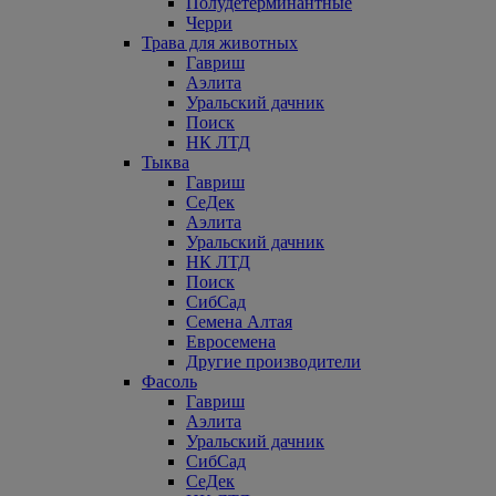
Полудетерминантные
Черри
Трава для животных
Гавриш
Аэлита
Уральский дачник
Поиск
НК ЛТД
Тыква
Гавриш
СеДек
Аэлита
Уральский дачник
НК ЛТД
Поиск
СибСад
Семена Алтая
Евросемена
Другие производители
Фасоль
Гавриш
Аэлита
Уральский дачник
СибСад
СеДек