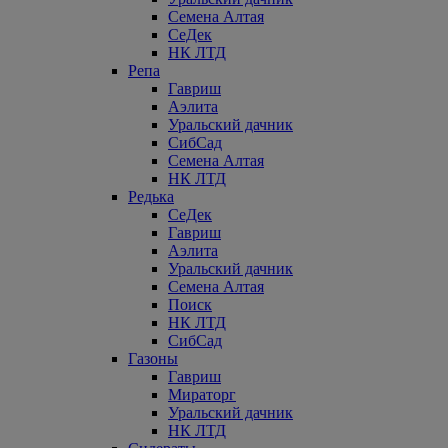
Семена Алтая
СеДек
НК ЛТД
Репа
Гавриш
Аэлита
Уральский дачник
СибСад
Семена Алтая
НК ЛТД
Редька
СеДек
Гавриш
Аэлита
Уральский дачник
Семена Алтая
Поиск
НК ЛТД
СибСад
Газоны
Гавриш
Мираторг
Уральский дачник
НК ЛТД