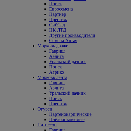
Поиск
Евросемена
Партнер
Престиж
СибСад
НК ЛТД
Другие производители
Семена Алтая
Морковь драже
Гавриш
Аэлита
Уральский дачник
Поиск
Агрико
Морковь лента
Гавриш
Аэлита
Уральский дачник
Поиск
Престиж
Огурец
Партенокарпические
Пчёлоопыляемые
Патиссон
Гавриш