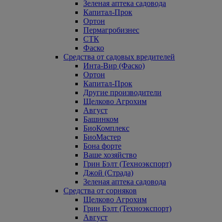
Зеленая аптека садовода
Капитал-Прок
Ортон
Пермагробизнес
СТК
Фаско
Средства от садовых вредителей
Инта-Вир (Фаско)
Ортон
Капитал-Прок
Другие производители
Щелково Агрохим
Август
Башинком
БиоКомплекс
БиоМастер
Бона форте
Ваше хозяйство
Грин Бэлт (Техноэкспорт)
Джой (Страда)
Зеленая аптека садовода
Средства от сорняков
Щелково Агрохим
Грин Бэлт (Техноэкспорт)
Август