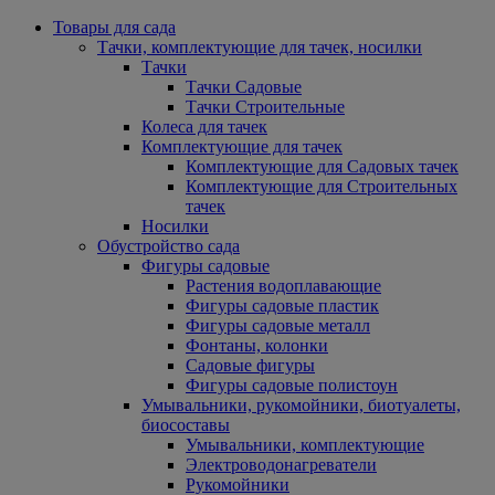
Товары для сада
Тачки, комплектующие для тачек, носилки
Тачки
Тачки Садовые
Тачки Строительные
Колеса для тачек
Комплектующие для тачек
Комплектующие для Садовых тачек
Комплектующие для Строительных
тачек
Носилки
Обустройство сада
Фигуры садовые
Растения водоплавающие
Фигуры садовые пластик
Фигуры садовые металл
Фонтаны, колонки
Садовые фигуры
Фигуры садовые полистоун
Умывальники, рукомойники, биотуалеты,
биосоставы
Умывальники, комплектующие
Электроводонагреватели
Рукомойники