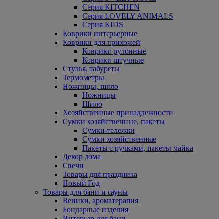
Серия KITCHEN
Серия LOVELY ANIMALS
Серия KIDS
Коврики интерьерные
Коврики для прихожей
Коврики рулонные
Коврики штучные
Стулья, табуреты
Термометры
Ножницы, шило
Ножницы
Шило
Хозяйственные принадлежности
Сумки хозяйственные, пакеты
Сумки-тележки
Сумки хозяйственные
Пакеты с ручками, пакеты майка
Декор дома
Свечи
Товары для праздника
Новый Год
Товары для бани и сауны
Веники, ароматерапия
Бондарные изделия
Интерьер для бани