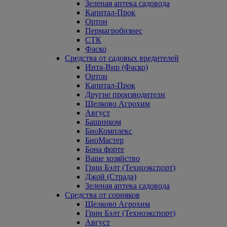
Зеленая аптека садовода
Капитал-Прок
Ортон
Пермагробизнес
СТК
Фаско
Средства от садовых вредителей
Инта-Вир (Фаско)
Ортон
Капитал-Прок
Другие производители
Щелково Агрохим
Август
Башинком
БиоКомплекс
БиоМастер
Бона форте
Ваше хозяйство
Грин Бэлт (Техноэкспорт)
Джой (Страда)
Зеленая аптека садовода
Средства от сорняков
Щелково Агрохим
Грин Бэлт (Техноэкспорт)
Август