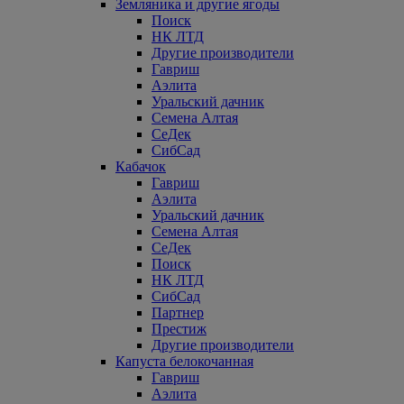
Земляника и другие ягоды
Поиск
НК ЛТД
Другие производители
Гавриш
Аэлита
Уральский дачник
Семена Алтая
СеДек
СибСад
Кабачок
Гавриш
Аэлита
Уральский дачник
Семена Алтая
СеДек
Поиск
НК ЛТД
СибСад
Партнер
Престиж
Другие производители
Капуста белокочанная
Гавриш
Аэлита