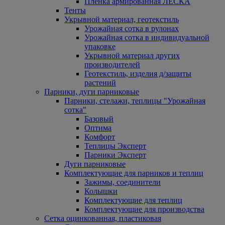
Пленка армированная ЛЕСКА
Тенты
Укрывной материал, геотекстиль
Урожайная сотка в рулонах
Урожайная сотка в индивидуальной
упаковке
Укрывной материал других
производителей
Геотекстиль, изделия д/защиты
растений
Парники, дуги парниковые
Парники, стелажи, теплицы "Урожайная
сотка"
Базовый
Оптима
Комфорт
Теплицы Эксперт
Парники Эксперт
Дуги парниковые
Комплектующие для парников и теплиц
Зажимы, соединители
Колышки
Комплектующие для теплиц
Комплектующие для производства
Сетка оцинкованная, пластиковая