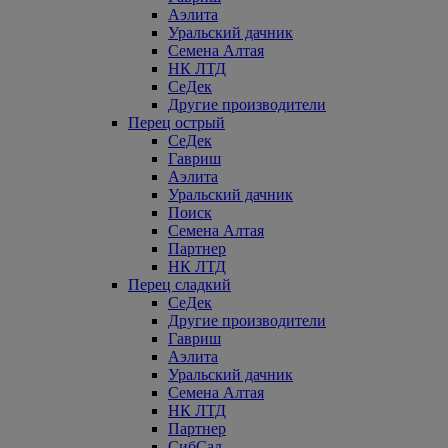
Аэлита
Уральский дачник
Семена Алтая
НК ЛТД
СеДек
Другие производители
Перец острый
СеДек
Гавриш
Аэлита
Уральский дачник
Поиск
Семена Алтая
Партнер
НК ЛТД
Перец сладкий
СеДек
Другие производители
Гавриш
Аэлита
Уральский дачник
Семена Алтая
НК ЛТД
Партнер
СибСад