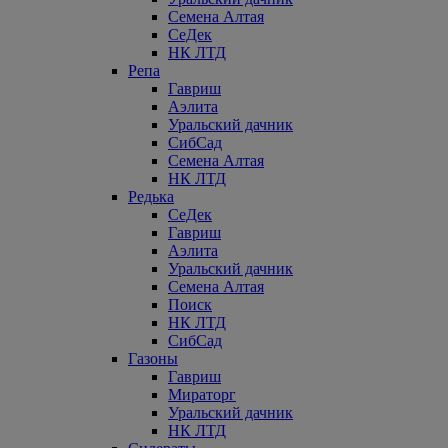
Семена Алтая
СеДек
НК ЛТД
Репа
Гавриш
Аэлита
Уральский дачник
СибСад
Семена Алтая
НК ЛТД
Редька
СеДек
Гавриш
Аэлита
Уральский дачник
Семена Алтая
Поиск
НК ЛТД
СибСад
Газоны
Гавриш
Мираторг
Уральский дачник
НК ЛТД