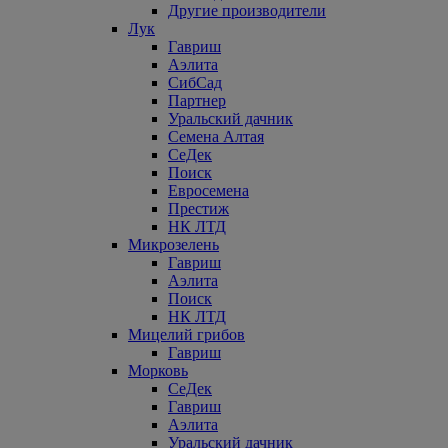
Другие производители
Лук
Гавриш
Аэлита
СибСад
Партнер
Уральский дачник
Семена Алтая
СеДек
Поиск
Евросемена
Престиж
НК ЛТД
Микрозелень
Гавриш
Аэлита
Поиск
НК ЛТД
Мицелий грибов
Гавриш
Морковь
СеДек
Гавриш
Аэлита
Уральский дачник