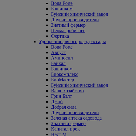
Bona Forte
Башинком
Буйский химический завод
Другие производители
Знатный фермер
Пермагробизнес
Фертика
Удобрения для огорода, рассады
Bona Forte
Август
Аминосил
Байкал
Башинком
Биокомплекс
БиоМастер
Буйский химический завод
Ваше хозяйство
Грин Бэлт
Джой
Добрая сила
Другие производители
Зеленая аптека садовода
Знатный фермер
Капитал прок
Нэст М