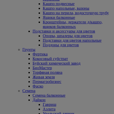
Кашпо подвесные
Кашпо напольные, вазоны
Кашпо на перила, водосточную трубу
Ящики балконные
Кронштейны, держатели д/кашпо,
ящиков балконных
Подставки и аксессуары для цветов
Опоры, шпалеры для цветов
Подставки для цветов напольные
Поддоны для цветов
Грунты
Фертика
Кокосовый субстрат
Буйский химический завод
БиоМастер
Торфяная поляна
Живая земля
Пермагробизнес
Фаско
Семена
Семена балконные
Дайкон
Гавриш
Аэлита
Уральский дачник