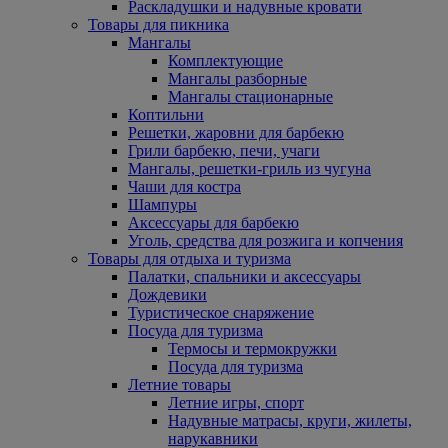
Раскладушки и надувные кровати
Товары для пикника
Мангалы
Комплектующие
Мангалы разборные
Мангалы стационарные
Коптильни
Решетки, жаровни для барбекю
Грили барбекю, печи, учаги
Мангалы, решетки-гриль из чугуна
Чаши для костра
Шампуры
Аксессуары для барбекю
Уголь, средства для розжига и копчения
Товары для отдыха и туризма
Палатки, спальники и аксессуары
Дождевики
Туристическое снаряжение
Посуда для туризма
Термосы и термокружки
Посуда для туризма
Летние товары
Летние игры, спорт
Надувные матрасы, круги, жилеты,
нарукавники