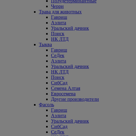
Полудетерминантные
Черри
Трава для животных
Гавриш
Аэлита
Уральский дачник
Поиск
НК ЛТД
Тыква
Гавриш
СеДек
Аэлита
Уральский дачник
НК ЛТД
Поиск
СибСад
Семена Алтая
Евросемена
Другие производители
Фасоль
Гавриш
Аэлита
Уральский дачник
СибСад
СеДек