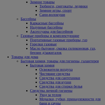
Зимние товары
Тюбинги, снегокаты, ледянки
Зимние игры, спорт
Сани-волокуши
Бассейны
Каркасные бассейны
Надувные бассейны
Аксессуары для бассейнов
Газовые приборы и комплектующие
Портативные газовые приборы, газ
Горелки газовые
Масло бытовое, смазка силиконовая, газ,
бензин д/зажигалок
Товары для дома
Бытовая химия, товары для гигиены, галантерея
Бытовая химия
Освежители воздуха
Чистящие средства
Средства для сантехники
Средства для кухни
Средства для стирки белья
Средства личной гигиены
Уход за телом
Мочалки, губки, принадлежности для
бани и сауны