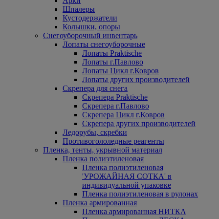
Арки
Шпалеры
Кустодержатели
Колышки, опоры
Снегоуборочный инвентарь
Лопаты снегоуборочные
Лопаты Praktische
Лопаты г.Павлово
Лопаты Цикл г.Ковров
Лопаты других производителей
Скрепера для снега
Скрепера Praktische
Скрепера г.Павлово
Скрепера Цикл г.Ковров
Скрепера других производителей
Ледорубы, скребки
Противогололедные реагенты
Пленка, тенты, укрывной материал
Пленка полиэтиленовая
Пленка полиэтиленовая
'УРОЖАЙНАЯ СОТКА' в
индивидуальной упаковке
Пленка полиэтиленовая в рулонах
Пленка армированная
Пленка армированная НИТКА