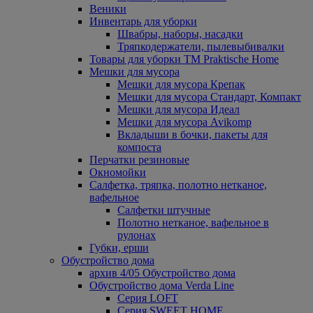
Веники
Инвентарь для уборки
Швабры, наборы, насадки
Тряпкодержатели, пылевыбивалки
Товары для уборки ТМ Praktische Home
Мешки для мусора
Мешки для мусора Крепак
Мешки для мусора Стандарт, Компакт
Мешки для мусора Идеал
Мешки для мусора Avikomp
Вкладыши в бочки, пакеты для
компоста
Перчатки резиновые
Окномойки
Салфетка, тряпка, полотно нетканое,
вафельное
Салфетки штучные
Полотно нетканое, вафельное в
рулонах
Губки, ерши
Обустройство дома
архив 4/05 Обустройство дома
Обустройство дома Verda Line
Серия LOFT
Серия SWEET HOME