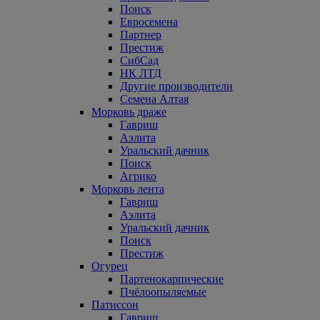
Поиск
Евросемена
Партнер
Престиж
СибСад
НК ЛТД
Другие производители
Семена Алтая
Морковь драже
Гавриш
Аэлита
Уральский дачник
Поиск
Агрико
Морковь лента
Гавриш
Аэлита
Уральский дачник
Поиск
Престиж
Огурец
Партенокарпические
Пчёлоопыляемые
Патиссон
Гавриш