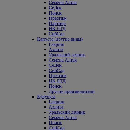
Семена Алтая
СеДек
Поиск
Престиж
Партнер
НК ЛТД
СибСад
Капуста (другие виды)
Гавриш
Аэлита
Уральский дачник
Семена Алтая
СеДек
СибСад
Престиж
НК ЛТД
Поиск
Другие производители
Кукуруза
Гавриш
Аэлита
Уральский дачник
Семена Алтая
Поиск
СибСад