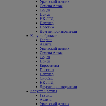
Уральский дачник
Семена Алтая
СеДек
Поиск
НК ЛТД
Партнер
Престиж
Другие производители
Капуста брокколи
Гавриш
Аэлита
Уральский дачник
Семена Алтая
СеДек
Поиск
Евросемена
Престиж
Партнер
СибСад
НК ЛТД
Другие производители
Капуста цветная
Гавриш
Аэлита
Уральский дачник