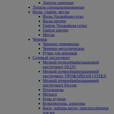
Лопаты саперные
Лопаты специализированные
Вилы, грабли, метлы
Вилы Урожайная сотка
Вилы прочие
Грабли 'Урожайная сотка'
Грабли прочие
Метлы
Черенки
Черенки деревянные
Черенки металлические
Ручки для черенков
Садовый инструмент
Мелкий почвообрабатывающий
инструмент OLOV
Мелкий почвообрабатывающий
инструмент УРОЖАЙНАЯ СОТКА
Мелкий почвообрабатывающий
инструмент Россия
Плоскорезы
Мотыги
Буры ручные
Культиваторы, аэраторы
Косы, наборы косца, приспособления
для кос