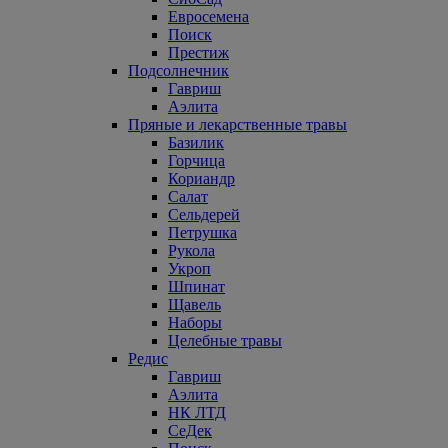
Евросемена
Поиск
Престиж
Подсолнечник
Гавриш
Аэлита
Пряные и лекарственные травы
Базилик
Горчица
Кориандр
Салат
Сельдерей
Петрушка
Рукола
Укроп
Шпинат
Щавель
Наборы
Целебные травы
Редис
Гавриш
Аэлита
НК ЛТД
СеДек