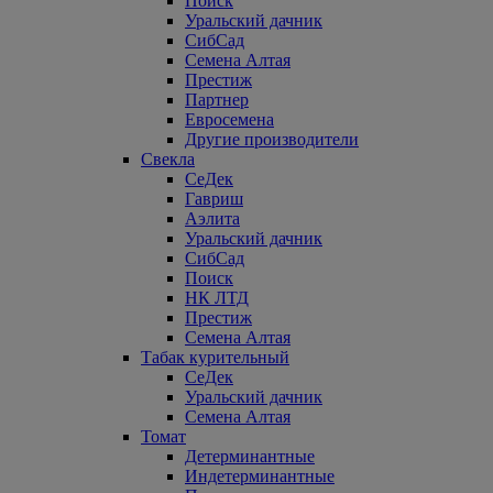
Поиск
Уральский дачник
СибСад
Семена Алтая
Престиж
Партнер
Евросемена
Другие производители
Свекла
СеДек
Гавриш
Аэлита
Уральский дачник
СибСад
Поиск
НК ЛТД
Престиж
Семена Алтая
Табак курительный
СеДек
Уральский дачник
Семена Алтая
Томат
Детерминантные
Индетерминантные