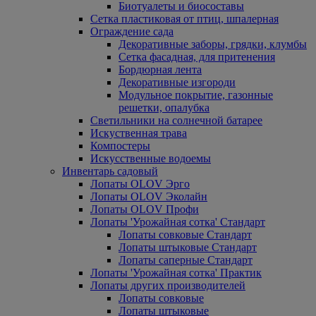
Биотуалеты и биосоставы
Сетка пластиковая от птиц, шпалерная
Ограждение сада
Декоративные заборы, грядки, клумбы
Сетка фасадная, для притенения
Бордюрная лента
Декоративные изгороди
Модульное покрытие, газонные
решетки, опалубка
Светильники на солнечной батарее
Искуственная трава
Компостеры
Искусственные водоемы
Инвентарь садовый
Лопаты OLOV Эрго
Лопаты OLOV Эколайн
Лопаты OLOV Профи
Лопаты 'Урожайная сотка' Стандарт
Лопаты совковые Стандарт
Лопаты штыковые Стандарт
Лопаты саперные Стандарт
Лопаты 'Урожайная сотка' Практик
Лопаты других производителей
Лопаты совковые
Лопаты штыковые