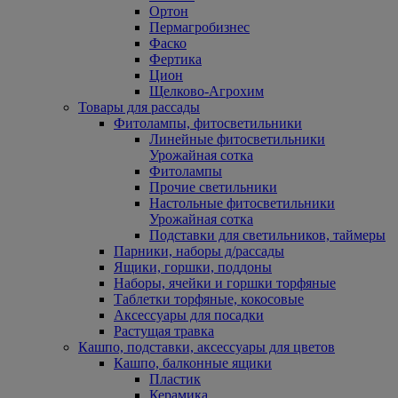
Ортон
Пермагробизнес
Фаско
Фертика
Цион
Щелково-Агрохим
Товары для рассады
Фитолампы, фитосветильники
Линейные фитосветильники
Урожайная сотка
Фитолампы
Прочие светильники
Настольные фитосветильники
Урожайная сотка
Подставки для светильников, таймеры
Парники, наборы д/рассады
Ящики, горшки, поддоны
Наборы, ячейки и горшки торфяные
Таблетки торфяные, кокосовые
Аксессуары для посадки
Растущая травка
Кашпо, подставки, аксессуары для цветов
Кашпо, балконные ящики
Пластик
Керамика