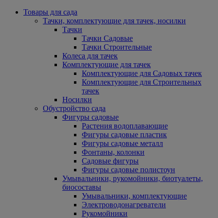
Товары для сада
Тачки, комплектующие для тачек, носилки
Тачки
Тачки Садовые
Тачки Строительные
Колеса для тачек
Комплектующие для тачек
Комплектующие для Садовых тачек
Комплектующие для Строительных
тачек
Носилки
Обустройство сада
Фигуры садовые
Растения водоплавающие
Фигуры садовые пластик
Фигуры садовые металл
Фонтаны, колонки
Садовые фигуры
Фигуры садовые полистоун
Умывальники, рукомойники, биотуалеты,
биосоставы
Умывальники, комплектующие
Электроводонагреватели
Рукомойники