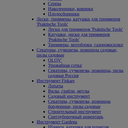
Серпы
Наколенники, коврики
Плодосборники
Лески, триммеры, катушки для триммеров
'Praktische Tools'
Лески для триммеров 'Praktische Tools'
Катушки, диски для триммеров
'Praktische Tools'
Триммеры, мотоблоки, газонокосилки
Секаторы, сучкорезы, ножницы садовые,
пилы садовые
OLOV'
Урожайная сотка'
Секаторы, сучкорезы, ножницы, пилы
садовые Россия
Инструмент Fiskars
Лопаты
Вилы, грабли, метлы
Садовый инструмент
Секаторы, сучкорезы, ножницы
бордюрные, пилы садовые
Строительный инструмент
Снегоуборочный инвентарь
Инструмент Gardena
Шланги, катушки для шлангов