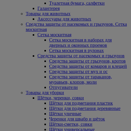
Туалетная бумага, салфетки
Галантерея
Товары для животных
Аксессуары для животных
Средства защиты от насекомых и грызунов. Сетка
москитная
Сетка москитная
Сетка москитная в наборах для
дверных и оконных проемов
Сетка москитная в рулонах
Средства защиты от насекомых и грызунов
Средства защиты от грызунов, кротов
Средства защиты от комаров и клещей
Средства защиты от мух и ос
Средства защиты от тараканов,
муравьев, клопов, моли
Отпугиватели
Товары для уборки
Щётки, черенки, совки
Щётки для подметания пластик
Щётки для подметания деревянные
Щётки уличные
Черенки для швабр и щёток
Щётки-сметки, совки
Щётки универсальные