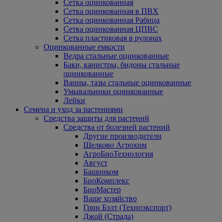
Сетка оцинкованная
Сетка оцинкованная в ПВХ
Сетка оцинкованная Рабица
Сетка оцинкованная ЦПВС
Сетка пластиковая в рулонах
Оцинкованные емкости
Ведра стальные оцинкованные
Баки, канистры, бидоны стальные
оцинкованные
Ванны, тазы стальные оцинкованные
Умывальники оцинкованные
Лейки
Семена и уход за растениями
Средства защиты для растений
Средства от болезней растений
Другие производители
Щелково Агрохим
АгроБиоТехнология
Август
Башинком
БиоКомплекс
БиоМастер
Ваше хозяйство
Грин Бэлт (Техноэкспорт)
Джой (Страда)