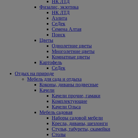
НК ЛТД
Физалис, экзотика
НК ЛТД
Аэлита
СеДек
Семена Алтая
Поиск
Цветы
Однолетние цветы
Многолетние цветы
Комнатные цветы
Картофель
СеДек
Отдых на природе
Мебель для сада и отдыха
Коконы, диваны подвесные
Качели
Качели прочие, гамаки
Комплектующие
Качели Ольса
Мебель садовая
Наборы садовой мебели
Кресла, диваны, шезлонги
Стулья, табуреты, скамейки
Столы