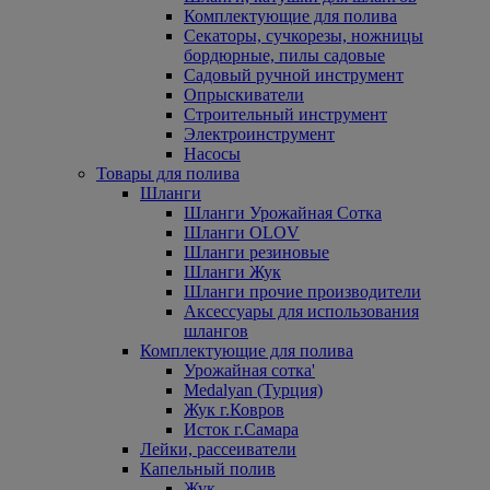
Комплектующие для полива
Секаторы, сучкорезы, ножницы
бордюрные, пилы садовые
Садовый ручной инструмент
Опрыскиватели
Строительный инструмент
Электроинструмент
Насосы
Товары для полива
Шланги
Шланги Урожайная Сотка
Шланги OLOV
Шланги резиновые
Шланги Жук
Шланги прочие производители
Аксессуары для использования
шлангов
Комплектующие для полива
Урожайная сотка'
Medalyan (Турция)
Жук г.Ковров
Исток г.Самара
Лейки, рассеиватели
Капельный полив
Жук